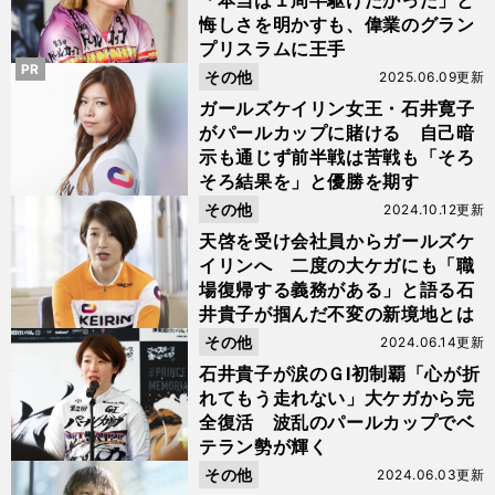
「本当は１周半駆けたかった」と
悔しさを明かすも、偉業のグラン
プリスラムに王手
PR
その他
2025.06.09更新
ガールズケイリン女王・石井寛子
がパールカップに賭ける 自己暗
示も通じず前半戦は苦戦も「そろ
そろ結果を」と優勝を期す
その他
2024.10.12更新
天啓を受け会社員からガールズケ
イリンへ 二度の大ケガにも「職
場復帰する義務がある」と語る石
井貴子が掴んだ不変の新境地とは
その他
2024.06.14更新
石井貴子が涙のＧⅠ初制覇「心が折
れてもう走れない」大ケガから完
全復活 波乱のパールカップでベ
テラン勢が輝く
その他
2024.06.03更新