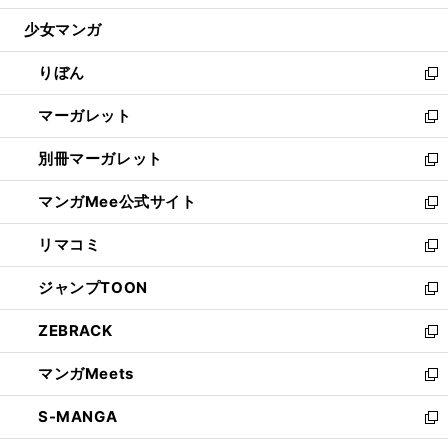
開
ウ
ン
ウ
し
少女マンガ
く
で
ド
ィ
い
開
ウ
ン
ウ
りぼん
く
で
ド
ィ
新
開
ウ
ン
し
マーガレット
く
で
ド
い
新
開
ウ
ウ
し
別冊マーガレット
く
で
ィ
い
新
開
ン
ウ
し
マンガMee公式サイト
く
ド
ィ
い
新
ウ
ン
ウ
し
リマコミ
で
ド
ィ
い
新
開
ウ
ン
ウ
し
ジャンプTOON
く
で
ド
ィ
い
新
開
ウ
ン
ウ
し
ZEBRACK
く
で
ド
ィ
い
新
開
ウ
ン
ウ
し
マンガMeets
く
で
ド
ィ
い
新
開
ウ
ン
ウ
し
S-MANGA
く
で
ド
ィ
い
新
開
ウ
ン
ウ
し