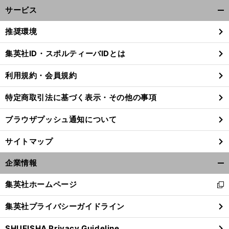
サービス
開
く/
推奨環境
閉
じ
集英社ID・スポルティーバIDとは
る
利用規約・会員規約
特定商取引法に基づく表示・その他の事項
ブラウザプッシュ通知について
サイトマップ
企業情報
開
く/
集英社ホームページ
新
閉
し
じ
集英社プライバシーガイドライン
い
る
ウ
SHUEISHA Privacy Guideline