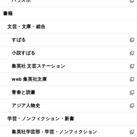
パラスポ
で
ド
ィ
い
新
開
ウ
ン
ウ
し
書籍
く
で
ド
ィ
い
開
ウ
ン
ウ
文芸・文庫・総合
く
で
ド
ィ
開
ウ
ン
すばる
く
で
ド
新
開
ウ
し
小説すばる
く
で
い
新
開
ウ
し
集英社 文芸ステーション
く
ィ
い
新
ン
ウ
し
web 集英社文庫
ド
ィ
い
新
ウ
ン
ウ
し
青春と読書
で
ド
ィ
い
新
開
ウ
ン
ウ
し
アジア人物史
く
で
ド
ィ
い
新
開
ウ
ン
ウ
し
学芸・ノンフィクション・新書
く
で
ド
ィ
い
開
ウ
ン
ウ
集英社学芸部 - 学芸・ノンフィクション
く
で
ド
ィ
新