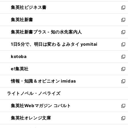
開
ウ
ン
し
集英社ビジネス書
く
で
ド
い
新
開
ウ
ウ
し
集英社新書
く
で
ィ
い
新
開
ン
ウ
し
集英社新書プラス - 知の水先案内人
く
ド
ィ
い
新
ウ
ン
ウ
し
1日5分で、明日は変わる よみタイ yomitai
で
ド
ィ
い
新
開
ウ
ン
ウ
し
kotoba
く
で
ド
ィ
い
新
開
ウ
ン
ウ
し
e!集英社
く
で
ド
ィ
い
新
開
ウ
ン
ウ
し
情報・知識＆オピニオン imidas
く
で
ド
ィ
い
新
開
ウ
ン
ウ
し
ライトノベル・ノベライズ
く
で
ド
ィ
い
開
ウ
ン
ウ
集英社Webマガジン コバルト
く
で
ド
ィ
新
開
ウ
ン
し
集英社オレンジ文庫
く
で
ド
い
新
開
ウ
ウ
し