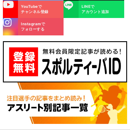
uTube
LINE
YouTubeで
LINEで
チャンネル登録
アカウント追加
stagra
Instagramで
m
フォローする