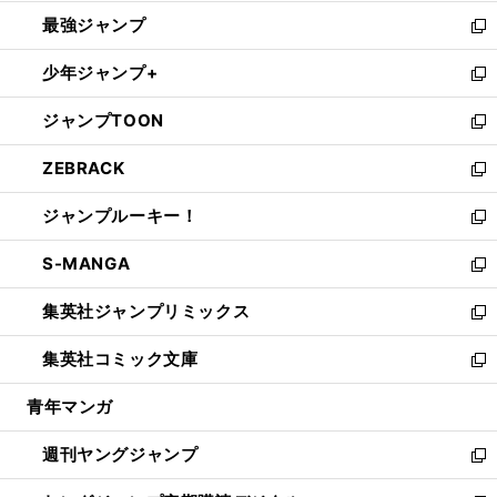
ン
ウ
し
最強ジャンプ
ド
ィ
い
新
ウ
ン
ウ
し
少年ジャンプ+
で
ド
ィ
い
新
開
ウ
ン
ウ
し
ジャンプTOON
く
で
ド
ィ
い
新
開
ウ
ン
ウ
し
ZEBRACK
く
で
ド
ィ
い
新
開
ウ
ン
ウ
し
ジャンプルーキー！
く
で
ド
ィ
い
新
開
ウ
ン
ウ
し
S-MANGA
く
で
ド
ィ
い
新
開
ウ
ン
ウ
し
集英社ジャンプリミックス
く
で
ド
ィ
い
新
開
ウ
ン
ウ
し
集英社コミック文庫
く
で
ド
ィ
い
新
開
ウ
ン
ウ
し
青年マンガ
く
で
ド
ィ
い
開
ウ
ン
ウ
週刊ヤングジャンプ
く
で
ド
ィ
新
開
ウ
ン
し