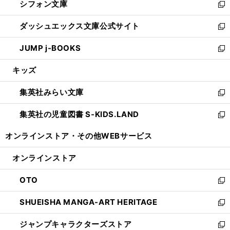
シフォン文庫
く
で
ィ
い
新
開
ン
ウ
し
ダッシュエックス文庫公式サイト
く
ド
ィ
い
新
ウ
ン
ウ
し
JUMP j-BOOKS
で
ド
ィ
い
新
開
ウ
ン
ウ
し
キッズ
く
で
ド
ィ
い
開
ウ
ン
ウ
集英社みらい文庫
く
で
ド
ィ
新
開
ウ
ン
し
集英社の児童図書 S-KIDS.LAND
く
で
ド
い
新
開
ウ
ウ
し
オンラインストア・
その他WEBサービス
く
で
ィ
い
開
ン
ウ
オンラインストア
く
ド
ィ
ウ
ン
OTO
で
ド
新
開
ウ
し
SHUEISHA MANGA-ART HERITAGE
く
で
い
新
開
ウ
し
ジャンプキャラクターズストア
く
ィ
い
新