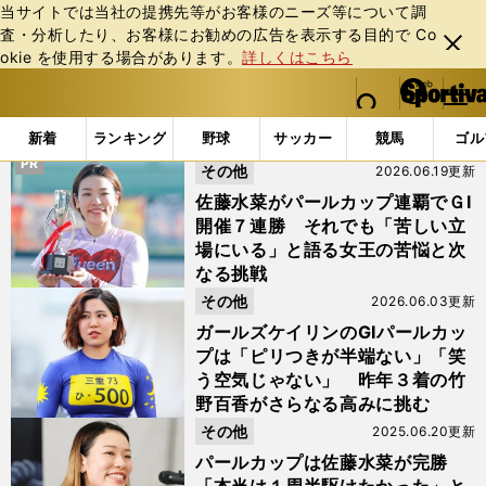
当サイトでは当社の提携先等がお客様のニーズ等について調
査・分析したり、お客様にお勧めの広告を表⽰する⽬的で Co
閉じ
okie を使⽤する場合があります。
詳しくはこちら
る
マイペ
web Sportiva (webスポルティーバ)
検索
メニュ
we
ー
「#パールカップ」の最新ニュース・ 情報
b
ジ
新着
ランキング
野球
サッカー
競馬
ゴル
ス
PR
その他
2026.06.19更新
ポ
ル
佐藤水菜がパールカップ連覇でＧⅠ
テ
開催７連勝 それでも「苦しい立
ィ
場にいる」と語る女王の苦悩と次
ー
なる挑戦
バ
その他
2026.06.03更新
ガールズケイリンのGⅠパールカッ
プは「ピリつきが半端ない」「笑
う空気じゃない」 昨年３着の竹
野百香がさらなる高みに挑む
その他
2025.06.20更新
パールカップは佐藤水菜が完勝