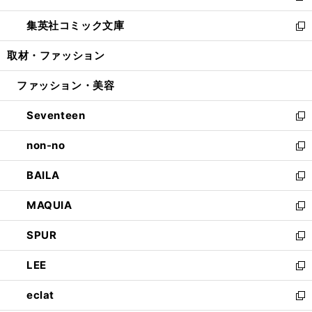
開
ウ
ン
ウ
し
集英社コミック文庫
く
で
ド
ィ
い
新
開
ウ
ン
ウ
し
取材・ファッション
く
で
ド
ィ
い
開
ウ
ン
ウ
ファッション・美容
く
で
ド
ィ
開
ウ
ン
Seventeen
く
で
ド
新
開
ウ
し
non-no
く
で
い
新
開
ウ
し
BAILA
く
ィ
い
新
ン
ウ
し
MAQUIA
ド
ィ
い
新
ウ
ン
ウ
し
SPUR
で
ド
ィ
い
新
開
ウ
ン
ウ
し
LEE
く
で
ド
ィ
い
新
開
ウ
ン
ウ
し
eclat
く
で
ド
ィ
い
新
開
ウ
ン