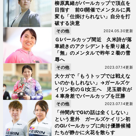
柳原真緒がパールカップで頂点を
目指す 前GⅠ開催でメンタルに異
変も「仕掛けられない」自分を打
破する決意
その他
2024.05.30更新
ＧⅠパールカップ間近 久米詩が落
車続きのアクシデントを乗り越え
「無」のメンタルで昨年２着の雪
辱へ
その他
2023.07.14更新
大ケガで「もうトップでは戦えな
いのかもしれない」→ガールズケ
イリン初のＧⅠ女王へ 児玉碧衣が
４車身差でパールカップを圧勝
その他
2023.07.14更新
「仲間内でGⅠの話は全くしない」
という意外 ガールズケイリン初
のGⅠパールカップに向け優勝候補
たちが静かに火花を散らす