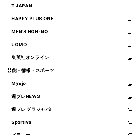
ウ
し
T JAPAN
く
で
ド
ィ
い
新
開
ウ
ン
ウ
し
HAPPY PLUS ONE
く
で
ド
ィ
い
新
開
ウ
ン
ウ
し
MEN'S NON-NO
く
で
ド
ィ
い
新
開
ウ
ン
ウ
し
UOMO
く
で
ド
ィ
い
新
開
ウ
ン
ウ
し
集英社オンライン
く
で
ド
ィ
い
新
開
ウ
ン
ウ
し
芸能・情報・スポーツ
く
で
ド
ィ
い
開
ウ
ン
ウ
Myojo
く
で
ド
ィ
新
開
ウ
ン
し
週プレNEWS
く
で
ド
い
新
開
ウ
ウ
し
週プレ グラジャパ!
く
で
ィ
い
新
開
ン
ウ
し
Sportiva
く
ド
ィ
い
新
ウ
ン
ウ
し