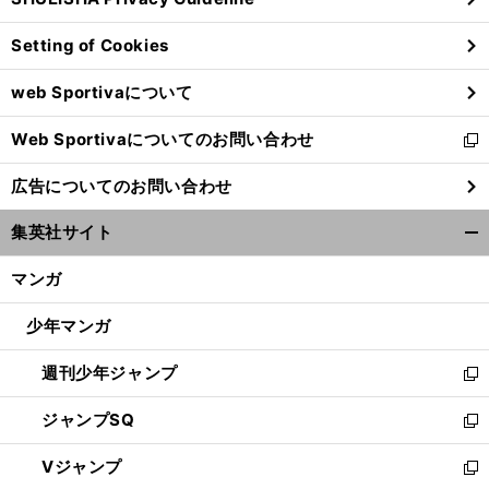
ィ
ン
Setting of Cookies
ド
ウ
web Sportivaについて
で
開
Web Sportivaについてのお問い合わせ
く
新
し
広告についてのお問い合わせ
い
ウ
集英社サイト
ィ
開
ン
く/
マンガ
ド
閉
ウ
じ
少年マンガ
で
る
開
週刊少年ジャンプ
く
新
し
ジャンプSQ
い
新
ウ
し
Vジャンプ
ィ
い
新