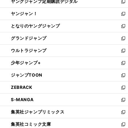
ヤングジャンプ定期購読デジタル
く
で
ド
い
新
開
ウ
ウ
し
ヤンジャン！
く
で
ィ
い
新
開
ン
ウ
し
となりのヤングジャンプ
く
ド
ィ
い
新
ウ
ン
ウ
し
グランドジャンプ
で
ド
ィ
い
新
開
ウ
ン
ウ
し
ウルトラジャンプ
く
で
ド
ィ
い
新
開
ウ
ン
ウ
し
少年ジャンプ+
く
で
ド
ィ
い
新
開
ウ
ン
ウ
し
ジャンプTOON
く
で
ド
ィ
い
新
開
ウ
ン
ウ
し
ZEBRACK
く
で
ド
ィ
い
新
開
ウ
ン
ウ
し
S-MANGA
く
で
ド
ィ
い
新
開
ウ
ン
ウ
し
集英社ジャンプリミックス
く
で
ド
ィ
い
新
開
ウ
ン
ウ
し
集英社コミック文庫
く
で
ド
ィ
い
新