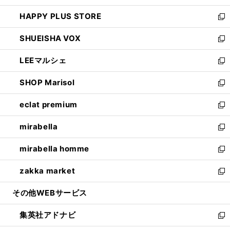
ン
ウ
し
HAPPY PLUS STORE
ド
ィ
い
新
ウ
ン
ウ
し
SHUEISHA VOX
で
ド
ィ
い
新
開
ウ
ン
ウ
し
LEEマルシェ
く
で
ド
ィ
い
新
開
ウ
ン
ウ
し
SHOP Marisol
く
で
ド
ィ
い
新
開
ウ
ン
ウ
し
eclat premium
く
で
ド
ィ
い
新
開
ウ
ン
ウ
し
mirabella
く
で
ド
ィ
い
新
開
ウ
ン
ウ
し
mirabella homme
く
で
ド
ィ
い
新
開
ウ
ン
ウ
し
zakka market
く
で
ド
ィ
い
新
開
ウ
ン
ウ
し
その他WEBサービス
く
で
ド
ィ
い
開
ウ
ン
ウ
集英社アドナビ
く
で
ド
ィ
新
開
ウ
ン
し