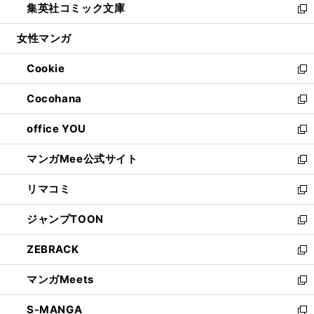
集英社コミック文庫
く
で
ド
ィ
い
新
開
ウ
ン
ウ
し
女性マンガ
く
で
ド
ィ
い
開
ウ
ン
ウ
Cookie
く
で
ド
ィ
新
開
ウ
ン
し
Cocohana
く
で
ド
い
新
開
ウ
ウ
し
office YOU
く
で
ィ
い
新
開
ン
ウ
し
マンガMee公式サイト
く
ド
ィ
い
新
ウ
ン
ウ
し
リマコミ
で
ド
ィ
い
新
開
ウ
ン
ウ
し
ジャンプTOON
く
で
ド
ィ
い
新
開
ウ
ン
ウ
し
ZEBRACK
く
で
ド
ィ
い
新
開
ウ
ン
ウ
し
マンガMeets
く
で
ド
ィ
い
新
開
ウ
ン
ウ
し
S-MANGA
く
で
ド
ィ
い
新