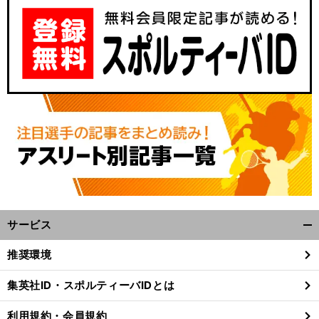
サービス
開
く/
推奨環境
閉
じ
集英社ID・スポルティーバIDとは
る
利用規約・会員規約