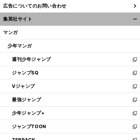
し
広告についてのお問い合わせ
い
ウ
集英社サイト
ィ
開
ン
く/
マンガ
ド
閉
ウ
じ
少年マンガ
で
る
開
週刊少年ジャンプ
く
新
し
ジャンプSQ
い
新
ウ
し
Vジャンプ
ィ
い
新
ン
ウ
し
最強ジャンプ
ド
ィ
い
新
ウ
ン
ウ
し
少年ジャンプ+
で
ド
ィ
い
新
開
ウ
ン
ウ
し
ジャンプTOON
く
で
ド
ィ
い
新
開
ウ
ン
ウ
し
ZEBRACK
く