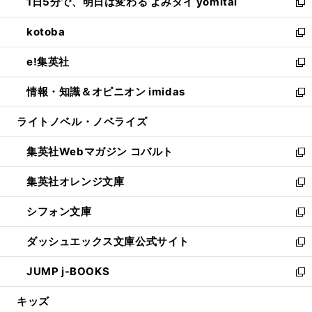
1日5分で、明日は変わる よみタイ yomitai
で
ド
ィ
い
新
開
ウ
ン
ウ
し
kotoba
く
で
ド
ィ
い
新
開
ウ
ン
ウ
し
e!集英社
く
で
ド
ィ
い
新
開
ウ
ン
ウ
し
情報・知識＆オピニオン imidas
く
で
ド
ィ
い
新
開
ウ
ン
ウ
し
ライトノベル・ノベライズ
く
で
ド
ィ
い
開
ウ
ン
ウ
集英社Webマガジン コバルト
く
で
ド
ィ
新
開
ウ
ン
し
集英社オレンジ文庫
く
で
ド
い
新
開
ウ
ウ
し
シフォン文庫
く
で
ィ
い
新
開
ン
ウ
し
ダッシュエックス文庫公式サイト
く
ド
ィ
い
新
ウ
ン
ウ
し
JUMP j-BOOKS
で
ド
ィ
い
新
開
ウ
ン
ウ
し
キッズ
く
で
ド
ィ
い