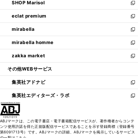
SHOP Marisol
く
で
ド
ィ
い
新
開
ウ
ン
ウ
し
eclat premium
く
で
ド
ィ
い
新
開
ウ
ン
ウ
し
mirabella
く
で
ド
ィ
い
新
開
ウ
ン
ウ
し
mirabella homme
く
で
ド
ィ
い
新
開
ウ
ン
ウ
し
zakka market
く
で
ド
ィ
い
新
開
ウ
ン
ウ
し
その他WEBサービス
く
で
ド
ィ
い
開
ウ
ン
ウ
集英社アドナビ
く
で
ド
ィ
新
開
ウ
ン
し
集英社エディターズ・ラボ
く
で
ド
い
新
開
ウ
ウ
し
く
で
ィ
い
開
ン
ウ
ABJマークは、この電子書店・電子書籍配信サービスが、著作権者からコンテ
く
ド
ィ
ンツ使用許諾を得た正規版配信サービスであることを示す登録商標（登録番号
ウ
ン
第6091713号）です。ABJマークの詳細、ABJマークを掲示しているサービス
で
ド
の一覧はこちら。