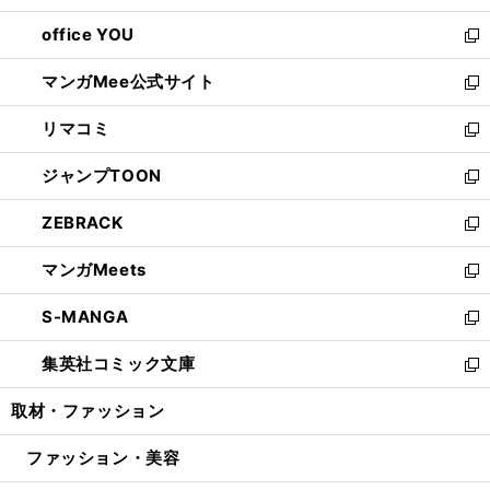
開
ウ
ウ
し
office YOU
く
で
ィ
い
新
開
ン
ウ
し
マンガMee公式サイト
く
ド
ィ
い
新
ウ
ン
ウ
し
リマコミ
で
ド
ィ
い
新
開
ウ
ン
ウ
し
ジャンプTOON
く
で
ド
ィ
い
新
開
ウ
ン
ウ
し
ZEBRACK
く
で
ド
ィ
い
新
開
ウ
ン
ウ
し
マンガMeets
く
で
ド
ィ
い
新
開
ウ
ン
ウ
し
S-MANGA
く
で
ド
ィ
い
新
開
ウ
ン
ウ
し
集英社コミック文庫
く
で
ド
ィ
い
新
開
ウ
ン
ウ
し
取材・ファッション
く
で
ド
ィ
い
開
ウ
ン
ウ
ファッション・美容
く
で
ド
ィ
開
ウ
ン