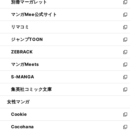
別冊マーガレット
く
で
ィ
い
新
開
ン
ウ
し
マンガMee公式サイト
く
ド
ィ
い
新
ウ
ン
ウ
し
リマコミ
で
ド
ィ
い
新
開
ウ
ン
ウ
し
ジャンプTOON
く
で
ド
ィ
い
新
開
ウ
ン
ウ
し
ZEBRACK
く
で
ド
ィ
い
新
開
ウ
ン
ウ
し
マンガMeets
く
で
ド
ィ
い
新
開
ウ
ン
ウ
し
S-MANGA
く
で
ド
ィ
い
新
開
ウ
ン
ウ
し
集英社コミック文庫
く
で
ド
ィ
い
新
開
ウ
ン
ウ
し
女性マンガ
く
で
ド
ィ
い
開
ウ
ン
ウ
Cookie
く
で
ド
ィ
新
開
ウ
ン
し
Cocohana
く
で
ド
い
新