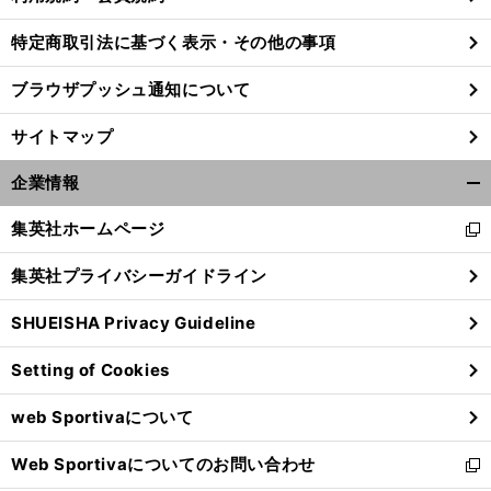
特定商取引法に基づく表示・その他の事項
ブラウザプッシュ通知について
サイトマップ
企業情報
開
く/
集英社ホームページ
新
閉
し
じ
集英社プライバシーガイドライン
い
る
ウ
SHUEISHA Privacy Guideline
ィ
ン
Setting of Cookies
ド
ウ
web Sportivaについて
で
開
Web Sportivaについてのお問い合わせ
く
新