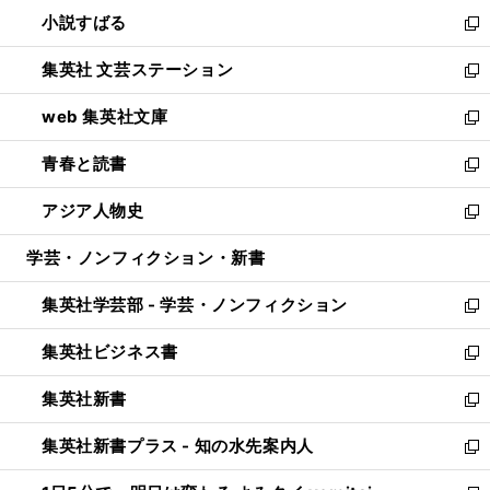
ウ
し
小説すばる
く
で
い
新
開
ウ
し
集英社 文芸ステーション
く
ィ
い
新
ン
ウ
し
web 集英社文庫
ド
ィ
い
新
ウ
ン
ウ
し
青春と読書
で
ド
ィ
い
新
開
ウ
ン
ウ
し
アジア人物史
く
で
ド
ィ
い
新
開
ウ
ン
ウ
し
学芸・ノンフィクション・新書
く
で
ド
ィ
い
開
ウ
ン
ウ
集英社学芸部 - 学芸・ノンフィクション
く
で
ド
ィ
新
開
ウ
ン
し
集英社ビジネス書
く
で
ド
い
新
開
ウ
ウ
し
集英社新書
く
で
ィ
い
新
開
ン
ウ
し
集英社新書プラス - 知の水先案内人
く
ド
ィ
い
新
ウ
ン
ウ
し