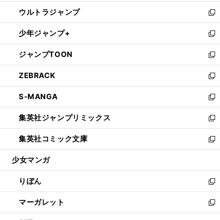
開
ウ
ン
ウ
し
ウルトラジャンプ
く
で
ド
ィ
い
新
開
ウ
ン
ウ
し
少年ジャンプ+
く
で
ド
ィ
い
新
開
ウ
ン
ウ
し
ジャンプTOON
く
で
ド
ィ
い
新
開
ウ
ン
ウ
し
ZEBRACK
く
で
ド
ィ
い
新
開
ウ
ン
ウ
し
S-MANGA
く
で
ド
ィ
い
新
開
ウ
ン
ウ
し
集英社ジャンプリミックス
く
で
ド
ィ
い
新
開
ウ
ン
ウ
し
集英社コミック文庫
く
で
ド
ィ
い
新
開
ウ
ン
ウ
し
少女マンガ
く
で
ド
ィ
い
開
ウ
ン
ウ
りぼん
く
で
ド
ィ
新
開
ウ
ン
し
マーガレット
く
で
ド
い
新
開
ウ
ウ
し