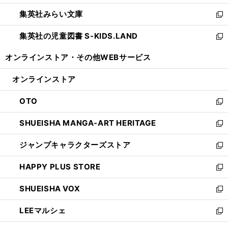
開
ウ
ン
ウ
集英社みらい文庫
く
で
ド
ィ
新
開
ウ
ン
し
集英社の児童図書 S-KIDS.LAND
く
で
ド
い
新
開
ウ
ウ
し
オンラインストア・
その他WEBサービス
く
で
ィ
い
開
ン
ウ
オンラインストア
く
ド
ィ
ウ
ン
OTO
で
ド
新
開
ウ
し
SHUEISHA MANGA-ART HERITAGE
く
で
い
新
開
ウ
し
ジャンプキャラクターズストア
く
ィ
い
新
ン
ウ
し
HAPPY PLUS STORE
ド
ィ
い
新
ウ
ン
ウ
し
SHUEISHA VOX
で
ド
ィ
い
新
開
ウ
ン
ウ
し
LEEマルシェ
く
で
ド
ィ
い
新
開
ウ
ン
ウ
し