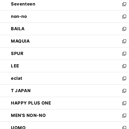
Seventeen
く
で
ド
新
開
ウ
し
non-no
く
で
い
新
開
ウ
し
BAILA
く
ィ
い
新
ン
ウ
し
MAQUIA
ド
ィ
い
新
ウ
ン
ウ
し
SPUR
で
ド
ィ
い
新
開
ウ
ン
ウ
し
LEE
く
で
ド
ィ
い
新
開
ウ
ン
ウ
し
eclat
く
で
ド
ィ
い
新
開
ウ
ン
ウ
し
T JAPAN
く
で
ド
ィ
い
新
開
ウ
ン
ウ
し
HAPPY PLUS ONE
く
で
ド
ィ
い
新
開
ウ
ン
ウ
し
MEN'S NON-NO
く
で
ド
ィ
い
新
開
ウ
ン
ウ
し
UOMO
く
で
ド
ィ
い