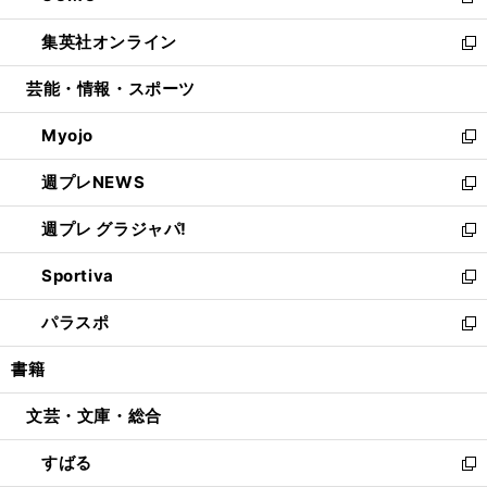
新
開
ウ
ン
ウ
し
集英社オンライン
く
で
ド
ィ
い
新
開
ウ
ン
ウ
し
芸能・情報・スポーツ
く
で
ド
ィ
い
開
ウ
ン
ウ
Myojo
く
で
ド
ィ
新
開
ウ
ン
し
週プレNEWS
く
で
ド
い
新
開
ウ
ウ
し
週プレ グラジャパ!
く
で
ィ
い
新
開
ン
ウ
し
Sportiva
く
ド
ィ
い
新
ウ
ン
ウ
し
パラスポ
で
ド
ィ
い
新
開
ウ
ン
ウ
し
書籍
く
で
ド
ィ
い
開
ウ
ン
ウ
文芸・文庫・総合
く
で
ド
ィ
開
ウ
ン
すばる
く
で
ド
新
開