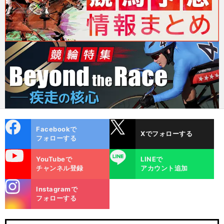
cebo
X
Facebookで
Xでフォローする
ok
フォローする
uTube
LINE
YouTubeで
LINEで
チャンネル登録
アカウント追加
stagra
Instagramで
m
フォローする