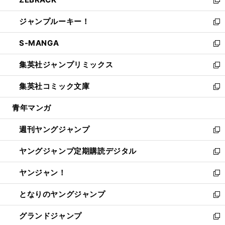
で
ド
ィ
い
新
開
ウ
ン
ウ
し
ジャンプルーキー！
く
で
ド
ィ
い
新
開
ウ
ン
ウ
し
S-MANGA
く
で
ド
ィ
い
新
開
ウ
ン
ウ
し
集英社ジャンプリミックス
く
で
ド
ィ
い
新
開
ウ
ン
ウ
し
集英社コミック文庫
く
で
ド
ィ
い
新
開
ウ
ン
ウ
し
青年マンガ
く
で
ド
ィ
い
開
ウ
ン
ウ
週刊ヤングジャンプ
く
で
ド
ィ
新
開
ウ
ン
し
ヤングジャンプ定期購読デジタル
く
で
ド
い
新
開
ウ
ウ
し
ヤンジャン！
く
で
ィ
い
新
開
ン
ウ
し
となりのヤングジャンプ
く
ド
ィ
い
新
ウ
ン
ウ
し
グランドジャンプ
で
ド
ィ
い
新