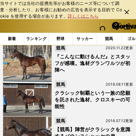
当サイトでは当社の提携先等がお客様のニーズ等について調
査・分析したり、お客様にお勧めの広告を表⽰する⽬的で Co
閉じ
okie を使⽤する場合があります。
詳しくはこちら
る
マイペ
web Sportiva (webスポルティーバ)
検索
メニュ
we
ー
「#バウンスシャッセ」の最新ニュース・ 情報
b
ジ
新着
ランキング
野球
サッカー
競馬
ゴル
ス
競馬
2020.11.22更新
ポ
ル
『こんなに動けるんだ』とスタッ
テ
フが感嘆。逸材グランワルツが初
ィ
陣へ
ー
バ
競馬
2019.08.11更新
クラシック制覇という一族の悲願
を託された逸材、クロスキーの可
能性
競馬
2016.07.12更新
【競馬】陣営がクラシックを意識