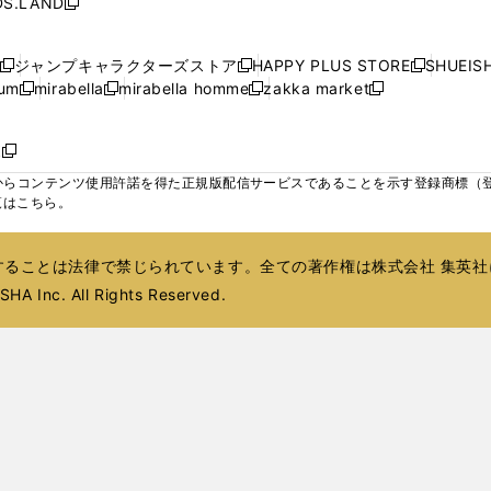
S.LAND
開
開
開
開
新
ウ
ウ
ウ
ド
ド
ウ
ド
ウ
ド
く
く
く
く
し
ィ
ィ
ィ
ウ
ウ
で
ウ
で
ウ
い
ン
ン
ン
ジャンプキャラクターズストア
HAPPY PLUS STORE
SHUEIS
で
で
開
で
開
で
新
新
新
ウ
ド
ド
ド
ium
mirabella
mirabella homme
zakka market
開
開
く
開
く
開
し
新
新
新
し
新
し
ィ
ウ
ウ
ウ
く
く
く
く
い
し
し
い
し
し
い
ン
で
で
で
ウ
い
い
ウ
い
い
ウ
ド
ボ
開
開
開
新
ィ
ウ
ウ
ィ
ウ
ウ
ィ
ウ
く
く
く
し
らコンテンツ使用許諾を得た正規版配信サービスであることを示す登録商標（登録番
ン
ィ
ィ
ン
ィ
ィ
ン
で
い
覧はこちら。
ド
ン
ン
ド
ン
ン
ド
開
ウ
ウ
ド
ド
ウ
ド
ド
ウ
く
ィ
で
ウ
ウ
で
ウ
ウ
で
ることは法律で禁じられています。全ての著作権は株式会社 集英社
ン
開
で
で
開
で
で
開
ド
HA Inc. All Rights Reserved.
く
開
開
く
開
開
く
ウ
く
く
く
く
で
開
く