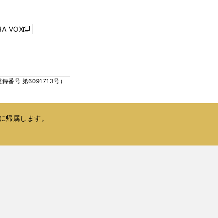
ウ
ウ
ィ
で
ン
HA VOX
開
新
ド
く
し
ウ
い
で
ウ
開
ィ
く
号 第6091713号）
ン
ド
ウ
で
に帰属します。
開
く