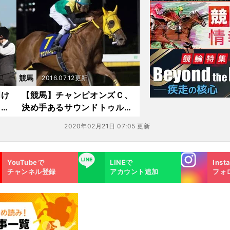
競馬
2016.07.12更新
明け
【競馬】チャンピオンズＣ、
ワイ
決め手あるサウンドトゥルー
が狙い目
2020年02月21日 07:05 更新
Instagra
LINE
YouTubeで
LINEで
Inst
m
チャンネル登録
アカウント追加
フォ