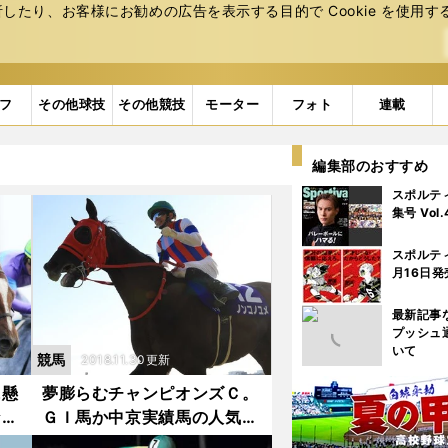
たり、お客様にお勧めの広告を表⽰する⽬的で Cookie を使⽤す
フ
その他球技
その他競技
モーター
フォト
連載
編集部のおすすめ
スポルテ
集号 Vol
スポルテ
月16日発
最新記事
プッシュ
いて
競馬
2018.11.30更新
に懸
夢膨らむチャンピオンズＣ。
ない
ＧＩ馬か中京実績馬の人気落
ち３頭が逆襲か