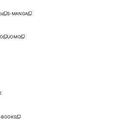
開
い
ド
ン
く
ウ
ウ
ド
s
S-MANGA
新
新
ィ
で
ウ
し
し
ン
開
で
い
い
ド
く
開
ウ
ウ
ウ
NO
UOMO
く
新
新
ィ
ィ
で
し
し
ン
ン
開
い
い
ド
ド
く
ウ
ウ
ウ
ウ
ィ
ィ
で
で
ン
ン
開
開
ド
ド
く
く
ウ
ウ
で
で
開
開
く
く
し
い
ウ
j-BOOKS
新
ィ
し
ン
い
ド