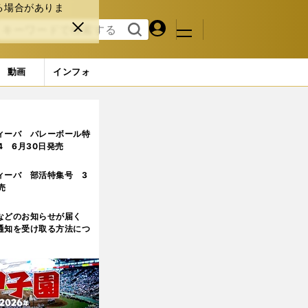
る場合がありま
マイペ
閉じ
検索
メニュ
ー
る
す
ジ
る
動画
インフォ
ィーバ バレーボール特
.4 6月30日発売
ィーバ 部活特集号 3
売
などのお知らせが届く
通知を受け取る方法につ