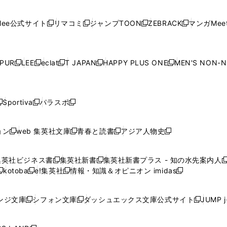
開
開
で
開
開
開
い
い
い
い
い
ン
ド
ン
ド
ン
ド
ン
く
く
開
く
く
く
ウ
ウ
ウ
ウ
ウ
ド
ウ
ド
ウ
ド
ウ
ド
ee公式サイト
リマコミ
ジャンプTOON
ZEBRACK
マンガMeet
く
新
新
新
新
ィ
ィ
ィ
ィ
ィ
ウ
で
ウ
で
ウ
で
ウ
し
し
し
し
ン
ン
ン
ン
ン
で
開
で
開
で
開
で
い
い
い
い
ド
ド
ド
ド
ド
開
く
開
く
開
く
開
ウ
ウ
ウ
ウ
ウ
ウ
ウ
ウ
ウ
PUR
LEE
eclat
T JAPAN
HAPPY PLUS ONE
MEN'S NON-
く
く
く
く
新
新
新
新
新
ィ
ィ
ィ
ィ
で
で
で
で
で
し
し
し
し
し
ン
ン
ン
ン
開
開
開
開
開
い
い
い
い
い
ド
ド
ド
ド
く
く
く
く
く
ウ
ウ
ウ
ウ
ウ
ウ
ウ
ウ
ウ
Sportiva
パラスポ
新
新
ィ
ィ
ィ
ィ
ィ
で
で
で
で
し
し
し
ン
ン
ン
ン
ン
開
開
開
開
い
い
い
ド
ド
ド
ド
ド
ョン
web 集英社文庫
青春と読書
アジア人物史
く
く
く
く
新
新
新
新
ウ
ウ
ウ
ウ
ウ
ウ
ウ
ウ
し
し
し
し
ィ
ィ
ィ
で
で
で
で
で
い
い
い
い
ン
ン
ン
集英社ビジネス書
集英社新書
集英社新書プラス - 知の水先案内人
開
開
開
開
開
新
新
新
ウ
ウ
ウ
ウ
ド
ド
ド
kotoba
e!集英社
情報・知識＆オピニオン imidas
く
く
く
く
く
新
し
新
し
新
ィ
ィ
ィ
ィ
ウ
ウ
ウ
し
し
い
し
い
し
ン
ン
ン
ン
で
で
で
い
い
ウ
い
ウ
い
ド
ド
ド
ド
ンジ文庫
シフォン文庫
ダッシュエックス文庫公式サイト
JUMP 
開
開
開
新
新
新
ウ
ウ
ィ
ウ
ィ
ウ
ウ
ウ
ウ
ウ
く
く
く
し
し
し
ィ
ィ
ン
ィ
ン
ィ
で
で
で
で
い
い
い
ン
ン
ド
ン
ド
ン