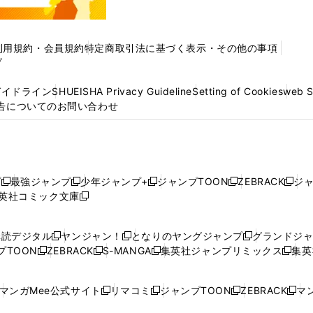
利用規約・会員規約
特定商取引法に基づく表示・その他の事項
プ
ガイドライン
SHUEISHA Privacy Guideline
Setting of Cookies
web 
告についてのお問い合わせ
プ
最強ジャンプ
少年ジャンプ+
ジャンプTOON
ZEBRACK
ジ
新
新
新
新
新
英社コミック文庫
し
新
し
し
し
し
い
い
し
い
い
い
ウ
ウ
い
ウ
ウ
ウ
購読デジタル
ヤンジャン！
となりのヤングジャンプ
グランドジ
新
新
新
ィ
ィ
ウ
ィ
ィ
ィ
プTOON
ZEBRACK
S-MANGA
集英社ジャンプリミックス
集英
新
し
新
し
新
し
新
ン
ン
ィ
ン
ン
ン
し
い
し
い
し
い
し
ド
ド
ン
ド
ド
ド
い
ウ
い
ウ
い
ウ
い
ウ
ウ
ド
ウ
ウ
ウ
マンガMee公式サイト
リマコミ
ジャンプTOON
ZEBRACK
マン
新
新
新
新
ウ
ィ
ウ
ィ
ウ
ィ
ウ
で
で
ウ
で
で
で
し
し
し
し
し
ィ
ン
ィ
ン
ィ
ン
ィ