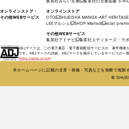
集英社みらい文庫
集英社の児童図書 S-KID
開
開
新
ウ
ウ
く
く
し
ィ
オンラインストア・
オンラインストア
で
い
ン
その他WEBサービス
OTO
SHUEISHA MANGA-ART HERITAGE
開
新
ウ
ド
LEEマルシェ
SHOP Marisol
eclat prem
く
し
新
新
ィ
ウ
い
し
し
ン
その他WEBサービス
で
ウ
い
い
ド
集英社アドナビ
集英社エディターズ・ラ
開
新
ィ
ウ
ウ
ウ
く
し
ABJマークは、この電子書店・電子書籍配信サービスが、著作権者か
ン
ィ
ィ
で
い
です。ABJマークの詳細、ABJマークを掲示しているサービスの一
ド
ン
ン
開
https://aebs.or.jp/
ウ
新
ウ
ド
ド
く
し
ィ
で
ウ
ウ
い
本ホームページに記載の文章・画像・写真などを無断で複製す
ン
開
で
で
ウ
ド
© SHUEIS
ィ
く
開
開
ン
ウ
く
く
ド
で
ウ
開
で
開
く
く