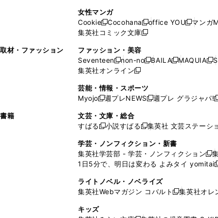
で
開
開
で
い
し
い
し
ン
ド
ン
女性マンガ
開
く
く
開
ウ
い
ウ
い
ド
ウ
ド
Cookie
Cocohana
office YOU
マンガM
く
く
新
新
新
ィ
ウ
ィ
ウ
ウ
で
ウ
集英社コミック文庫
し
新
し
し
ン
ィ
ン
ィ
で
開
で
い
し
い
い
ド
ン
ド
ン
取材・ファッション
ファッション・美容
開
く
開
ウ
い
ウ
ウ
ウ
ド
ウ
ド
Seventeen
non-no
BAILA
MAQUIA
S
く
く
新
新
新
新
ィ
ウ
ィ
ィ
で
ウ
で
ウ
集英社オンライン
し
新
し
し
し
ン
ィ
ン
ン
開
で
開
で
い
し
い
い
い
ド
ン
ド
ド
芸能・情報・スポーツ
く
開
く
開
ウ
い
ウ
ウ
ウ
ウ
ド
ウ
ウ
Myojo
週プレNEWS
週プレ グラジャパ!
く
く
新
新
新
ィ
ウ
ィ
ィ
ィ
で
ウ
で
で
し
し
ン
ィ
ン
ン
ン
書籍
文芸・文庫・総合
開
で
開
開
い
い
ド
ン
ド
ド
ド
すばる
小説すばる
集英社 文芸ステーシ
く
開
く
く
新
新
ウ
ウ
ウ
ド
ウ
ウ
ウ
く
し
し
ィ
ィ
学芸・ノンフィクション・新書
で
ウ
で
で
で
い
い
ン
ン
集英社学芸部 - 学芸・ノンフィクション
開
で
開
開
開
新
ウ
ウ
ド
ド
1日5分で、明日は変わる よみタイ yomitai
く
開
く
く
く
し
新
ィ
ィ
ウ
ウ
く
い
ン
ン
ライトノベル・ノベライズ
で
で
ウ
ド
ド
集英社Webマガジン コバルト
集英社オレ
開
開
新
ィ
ウ
ウ
く
く
し
ン
キッズ
で
で
い
ド