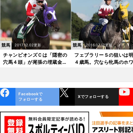
競馬
競馬
2017.12.02更新
2016.07.12更新
チャンピオンズＣは「隠密の
フェブラリーＳの狙いは
穴馬４頭」が尾張の埋蔵金を
４歳馬。穴なら牝馬のホ
ザクザク掘る
トフーガ
ebo
X
YouTube
Facebookで
Xでフォローする
ok
フォローする