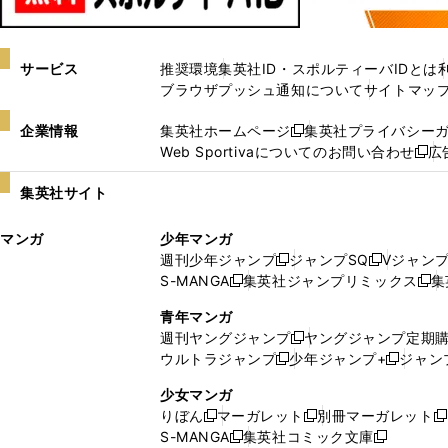
サービス
推奨環境
集英社ID・スポルティーバIDとは
ブラウザプッシュ通知について
サイトマッ
企業情報
集英社ホームページ
集英社プライバシー
新
Web Sportivaについてのお問い合わせ
広
し
新
い
し
集英社サイト
ウ
い
ィ
ウ
マンガ
少年マンガ
ン
ィ
週刊少年ジャンプ
ジャンプSQ
Vジャン
ド
ン
新
新
S-MANGA
集英社ジャンプリミックス
集
ウ
ド
新
し
し
新
で
ウ
し
い
い
し
青年マンガ
開
で
い
ウ
ウ
い
週刊ヤングジャンプ
ヤングジャンプ定期
新
く
開
ウ
ィ
ィ
ウ
ウルトラジャンプ
少年ジャンプ+
ジャン
新
し
新
く
ィ
ン
ン
ィ
し
い
し
ン
ド
ド
ン
少女マンガ
い
ウ
い
ド
ウ
ウ
ド
りぼん
マーガレット
別冊マーガレット
新
新
新
ウ
ィ
ウ
ウ
で
で
ウ
S-MANGA
集英社コミック文庫
し
新
し
新
ィ
ン
ィ