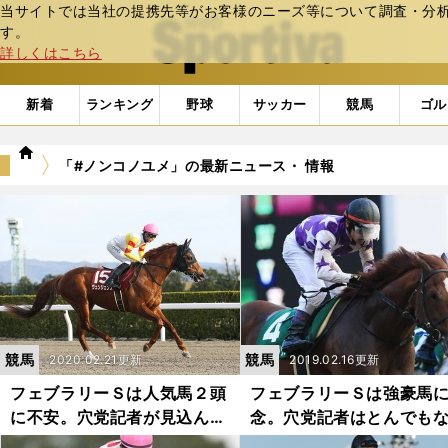
当サイトでは当社の提携先等がお客様のニーズ等について調査・分析し
web Sportiva (webスポルティーバ)
す。
詳しくはこちら
新着
ランキング
野球
サッカー
競馬
ゴル
we
「#ノンコノユメ」の最新ニュース・ 情報
b
ス
ポ
ル
テ
ィ
ー
バ
競馬
競馬
2020.02.21更新
2019.02.16更新
フェブラリーＳは人気馬２頭
フェブラリーＳは強豪馬
に不安。穴党記者が見込んだ
念。穴党記者はとんでも
４頭の出番だ
穴馬４頭を推す