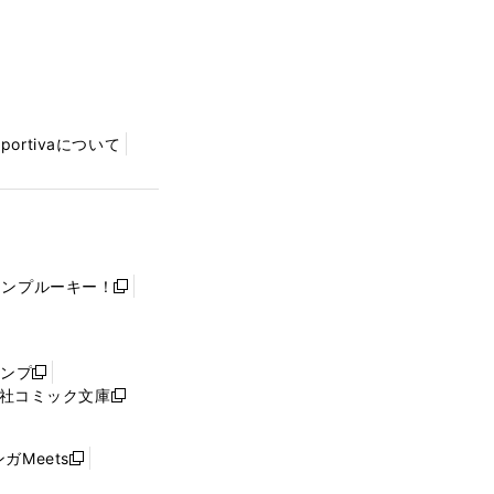
Sportivaについて
ャンプルーキー！
新
し
い
ウ
ャンプ
新
ィ
社コミック文庫
し
新
ン
い
し
ド
ウ
い
ウ
ガMeets
新
ィ
ウ
で
し
ン
ィ