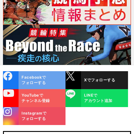
cebo
X
Facebookで
Xでフォローする
ok
フォローする
uTube
LINE
YouTubeで
LINEで
チャンネル登録
アカウント追加
stagra
Instagramで
m
フォローする