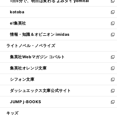
1日5分で、明日は変わる よみタイ yomitai
で
ド
ィ
い
新
開
ウ
ン
ウ
し
kotoba
く
で
ド
ィ
い
新
開
ウ
ン
ウ
し
e!集英社
く
で
ド
ィ
い
新
開
ウ
ン
ウ
し
情報・知識＆オピニオン imidas
く
で
ド
ィ
い
新
開
ウ
ン
ウ
し
ライトノベル・ノベライズ
く
で
ド
ィ
い
開
ウ
ン
ウ
集英社Webマガジン コバルト
く
で
ド
ィ
新
開
ウ
ン
し
集英社オレンジ文庫
く
で
ド
い
新
開
ウ
ウ
し
シフォン文庫
く
で
ィ
い
新
開
ン
ウ
し
ダッシュエックス文庫公式サイト
く
ド
ィ
い
新
ウ
ン
ウ
し
JUMP j-BOOKS
で
ド
ィ
い
新
開
ウ
ン
ウ
し
キッズ
く
で
ド
ィ
い