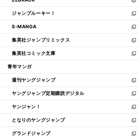
で
ド
ィ
い
新
開
ウ
ン
ウ
し
ジャンプルーキー！
く
で
ド
ィ
い
新
開
ウ
ン
ウ
し
S-MANGA
く
で
ド
ィ
い
新
開
ウ
ン
ウ
し
集英社ジャンプリミックス
く
で
ド
ィ
い
新
開
ウ
ン
ウ
し
集英社コミック文庫
く
で
ド
ィ
い
新
開
ウ
ン
ウ
し
青年マンガ
く
で
ド
ィ
い
開
ウ
ン
ウ
週刊ヤングジャンプ
く
で
ド
ィ
新
開
ウ
ン
し
ヤングジャンプ定期購読デジタル
く
で
ド
い
新
開
ウ
ウ
し
ヤンジャン！
く
で
ィ
い
新
開
ン
ウ
し
となりのヤングジャンプ
く
ド
ィ
い
新
ウ
ン
ウ
し
グランドジャンプ
で
ド
ィ
い
新