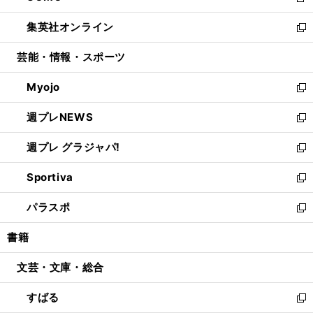
新
開
ウ
ン
ウ
し
集英社オンライン
く
で
ド
ィ
い
新
開
ウ
ン
ウ
し
芸能・情報・スポーツ
く
で
ド
ィ
い
開
ウ
ン
ウ
Myojo
く
で
ド
ィ
新
開
ウ
ン
し
週プレNEWS
く
で
ド
い
新
開
ウ
ウ
し
週プレ グラジャパ!
く
で
ィ
い
新
開
ン
ウ
し
Sportiva
く
ド
ィ
い
新
ウ
ン
ウ
し
パラスポ
で
ド
ィ
い
新
開
ウ
ン
ウ
し
書籍
く
で
ド
ィ
い
開
ウ
ン
ウ
文芸・文庫・総合
く
で
ド
ィ
開
ウ
ン
すばる
く
で
ド
新
開