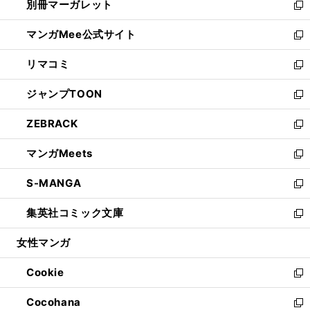
別冊マーガレット
く
で
ィ
い
新
開
ン
ウ
し
マンガMee公式サイト
く
ド
ィ
い
新
ウ
ン
ウ
し
リマコミ
で
ド
ィ
い
新
開
ウ
ン
ウ
し
ジャンプTOON
く
で
ド
ィ
い
新
開
ウ
ン
ウ
し
ZEBRACK
く
で
ド
ィ
い
新
開
ウ
ン
ウ
し
マンガMeets
く
で
ド
ィ
い
新
開
ウ
ン
ウ
し
S-MANGA
く
で
ド
ィ
い
新
開
ウ
ン
ウ
し
集英社コミック文庫
く
で
ド
ィ
い
新
開
ウ
ン
ウ
し
女性マンガ
く
で
ド
ィ
い
開
ウ
ン
ウ
Cookie
く
で
ド
ィ
新
開
ウ
ン
し
Cocohana
く
で
ド
い
新