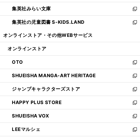
開
ウ
ン
ウ
集英社みらい文庫
く
で
ド
ィ
新
開
ウ
ン
し
集英社の児童図書 S-KIDS.LAND
く
で
ド
い
新
開
ウ
ウ
し
オンラインストア・
その他WEBサービス
く
で
ィ
い
開
ン
ウ
オンラインストア
く
ド
ィ
ウ
ン
OTO
で
ド
新
開
ウ
し
SHUEISHA MANGA-ART HERITAGE
く
で
い
新
開
ウ
し
ジャンプキャラクターズストア
く
ィ
い
新
ン
ウ
し
HAPPY PLUS STORE
ド
ィ
い
新
ウ
ン
ウ
し
SHUEISHA VOX
で
ド
ィ
い
新
開
ウ
ン
ウ
し
LEEマルシェ
く
で
ド
ィ
い
新
開
ウ
ン
ウ
し