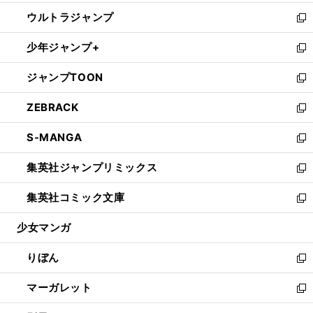
開
ウ
ン
ウ
し
ウルトラジャンプ
く
で
ド
ィ
い
新
開
ウ
ン
ウ
し
少年ジャンプ+
く
で
ド
ィ
い
新
開
ウ
ン
ウ
し
ジャンプTOON
く
で
ド
ィ
い
新
開
ウ
ン
ウ
し
ZEBRACK
く
で
ド
ィ
い
新
開
ウ
ン
ウ
し
S-MANGA
く
で
ド
ィ
い
新
開
ウ
ン
ウ
し
集英社ジャンプリミックス
く
で
ド
ィ
い
新
開
ウ
ン
ウ
し
集英社コミック文庫
く
で
ド
ィ
い
新
開
ウ
ン
ウ
し
少女マンガ
く
で
ド
ィ
い
開
ウ
ン
ウ
りぼん
く
で
ド
ィ
新
開
ウ
ン
し
マーガレット
く
で
ド
い
新
開
ウ
ウ
し