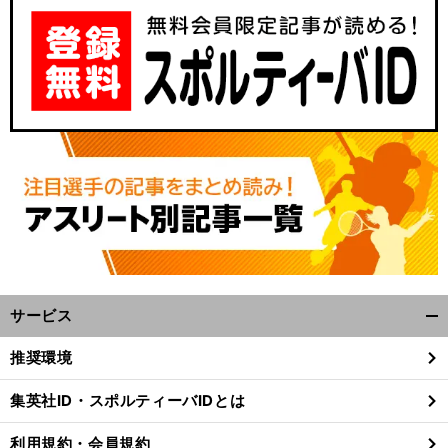
サービス
開
く/
推奨環境
閉
じ
集英社ID・スポルティーバIDとは
る
利用規約・会員規約