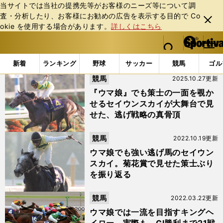
当サイトでは当社の提携先等がお客様のニーズ等について調
査・分析したり、お客様にお勧めの広告を表⽰する⽬的で Co
閉じ
okie を使⽤する場合があります。
詳しくはこちら
る
マイペ
web Sportiva (webスポルティーバ)
検索
メニュ
we
ー
「#セイウンスカイ」の最新ニュース・ 情報
b
ジ
新着
ランキング
野球
サッカー
競馬
ゴル
ス
競馬
2025.10.27更新
ポ
ル
『ウマ娘』でも策士の一面を覗か
テ
せるセイウンスカイが大舞台で見
ィ
せた、逃げ戦略の真骨頂
ー
バ
競馬
2022.10.19更新
ウマ娘でも強い逃げ馬のセイウン
スカイ。菊花賞で見せた策士ぶり
を振り返る
競馬
2022.03.22更新
ウマ娘では一流を目指すキングヘ