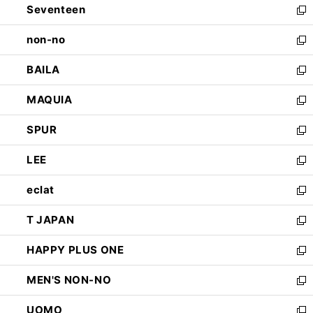
Seventeen
く
で
ド
新
開
ウ
し
non-no
く
で
い
新
開
ウ
し
BAILA
く
ィ
い
新
ン
ウ
し
MAQUIA
ド
ィ
い
新
ウ
ン
ウ
し
SPUR
で
ド
ィ
い
新
開
ウ
ン
ウ
し
LEE
く
で
ド
ィ
い
新
開
ウ
ン
ウ
し
eclat
く
で
ド
ィ
い
新
開
ウ
ン
ウ
し
T JAPAN
く
で
ド
ィ
い
新
開
ウ
ン
ウ
し
HAPPY PLUS ONE
く
で
ド
ィ
い
新
開
ウ
ン
ウ
し
MEN'S NON-NO
く
で
ド
ィ
い
新
開
ウ
ン
ウ
し
UOMO
く
で
ド
ィ
い