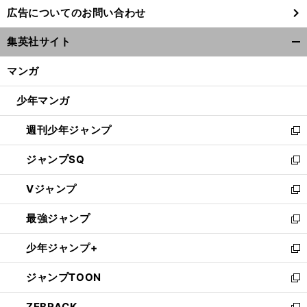
し
広告についてのお問い合わせ
い
ウ
集英社サイト
ィ
開
ン
く/
マンガ
ド
閉
ウ
じ
少年マンガ
で
る
開
週刊少年ジャンプ
く
新
し
ジャンプSQ
い
新
ウ
し
Vジャンプ
ィ
い
新
ン
ウ
し
最強ジャンプ
ド
ィ
い
新
ウ
ン
ウ
し
少年ジャンプ+
で
ド
ィ
い
新
開
ウ
ン
ウ
し
ジャンプTOON
く
で
ド
ィ
い
新
開
ウ
ン
ウ
し
ZEBRACK
く