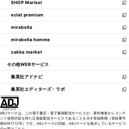
SHOP Marisol
く
で
ド
ィ
い
新
開
ウ
ン
ウ
し
eclat premium
く
で
ド
ィ
い
新
開
ウ
ン
ウ
し
mirabella
く
で
ド
ィ
い
新
開
ウ
ン
ウ
し
mirabella homme
く
で
ド
ィ
い
新
開
ウ
ン
ウ
し
zakka market
く
で
ド
ィ
い
新
開
ウ
ン
ウ
し
その他WEBサービス
く
で
ド
ィ
い
開
ウ
ン
ウ
集英社アドナビ
く
で
ド
ィ
新
開
ウ
ン
し
集英社エディターズ・ラボ
く
で
ド
い
新
開
ウ
ウ
し
く
で
ィ
い
開
ン
ウ
ABJマークは、この電子書店・電子書籍配信サービスが、著作権者からコンテ
く
ド
ィ
ンツ使用許諾を得た正規版配信サービスであることを示す登録商標（登録番号
ウ
ン
第6091713号）です。ABJマークの詳細、ABJマークを掲示しているサービス
で
ド
の一覧はこちら。