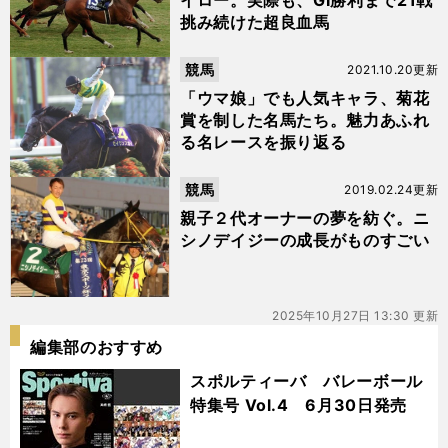
イロー。実際も、GⅠ勝利まで21戦
挑み続けた超良血馬
競馬
2021.10.20更新
「ウマ娘」でも人気キャラ、菊花
賞を制した名馬たち。魅力あふれ
る名レースを振り返る
競馬
2019.02.24更新
親子２代オーナーの夢を紡ぐ。ニ
シノデイジーの成長がものすごい
2025年10月27日 13:30 更新
編集部のおすすめ
スポルティーバ バレーボール
特集号 Vol.4 6月30日発売