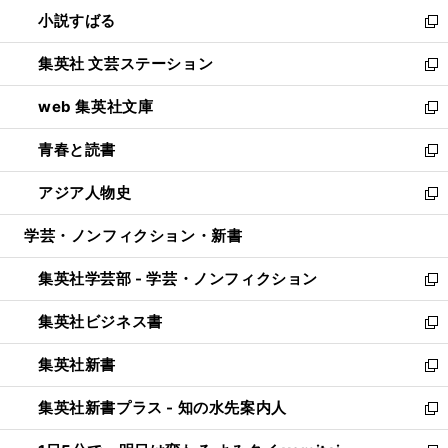
ウ
し
小説すばる
く
で
い
新
開
ウ
し
集英社 文芸ステーション
く
ィ
い
新
ン
ウ
し
web 集英社文庫
ド
ィ
い
新
ウ
ン
ウ
し
青春と読書
で
ド
ィ
い
新
開
ウ
ン
ウ
し
アジア人物史
く
で
ド
ィ
い
新
開
ウ
ン
ウ
し
学芸・ノンフィクション・新書
く
で
ド
ィ
い
開
ウ
ン
ウ
集英社学芸部 - 学芸・ノンフィクション
く
で
ド
ィ
新
開
ウ
ン
し
集英社ビジネス書
く
で
ド
い
新
開
ウ
ウ
し
集英社新書
く
で
ィ
い
新
開
ン
ウ
し
集英社新書プラス - 知の水先案内人
く
ド
ィ
い
新
ウ
ン
ウ
し