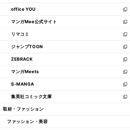
開
ウ
ウ
し
office YOU
く
で
ィ
い
新
開
ン
ウ
し
マンガMee公式サイト
く
ド
ィ
い
新
ウ
ン
ウ
し
リマコミ
で
ド
ィ
い
新
開
ウ
ン
ウ
し
ジャンプTOON
く
で
ド
ィ
い
新
開
ウ
ン
ウ
し
ZEBRACK
く
で
ド
ィ
い
新
開
ウ
ン
ウ
し
マンガMeets
く
で
ド
ィ
い
新
開
ウ
ン
ウ
し
S-MANGA
く
で
ド
ィ
い
新
開
ウ
ン
ウ
し
集英社コミック文庫
く
で
ド
ィ
い
新
開
ウ
ン
ウ
し
取材・ファッション
く
で
ド
ィ
い
開
ウ
ン
ウ
ファッション・美容
く
で
ド
ィ
開
ウ
ン