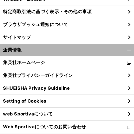
特定商取引法に基づく表示・その他の事項
ブラウザプッシュ通知について
サイトマップ
企業情報
開
く/
集英社ホームページ
新
閉
し
じ
集英社プライバシーガイドライン
い
る
ウ
SHUEISHA Privacy Guideline
ィ
ン
Setting of Cookies
ド
ウ
web Sportivaについて
で
開
Web Sportivaについてのお問い合わせ
く
新