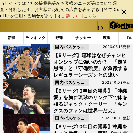
当サイトでは当社の提携先等がお客様のニーズ等について調
査・分析したり、お客様にお勧めの広告を表⽰する⽬的で Co
閉じ
okie を使⽤する場合があります。
詳しくはこちら
る
マイペ
web Sportiva (webスポルティーバ)
検索
メニュ
we
ー
「#ゴールデンキングス」の最新ニュース・ 情報
b
ジ
新着
ランキング
野球
サッカー
競馬
ゴル
ス
国内バスケット
2026.05.15更新
ポ
ル
ボール
【Bリーグ】琉球はなぜチャンピ
テ
オンシップに強いのか？ 「逆算
ィ
思考」と「守備強度」が象徴する
ー
レギュラーシーズンとの違い
バ
国内バスケット
2025.10.03更新
ボール
【Bリーグ10年目の開幕】「沖縄
愛」を胸に琉球のリング下で体を
張るジャック・クーリー 「キン
グスのファンは世界一だよ」
国内バスケット
2025.10.03更新
ボール
【Bリーグ10年目の開幕】沖縄を