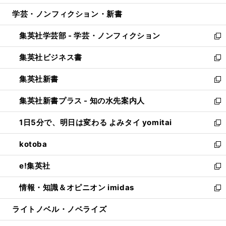
開
ウ
ン
ウ
し
学芸・ノンフィクション・新書
く
で
ド
ィ
い
開
ウ
ン
ウ
集英社学芸部 - 学芸・ノンフィクション
く
で
ド
ィ
新
開
ウ
ン
し
集英社ビジネス書
く
で
ド
い
新
開
ウ
ウ
し
集英社新書
く
で
ィ
い
新
開
ン
ウ
し
集英社新書プラス - 知の水先案内人
く
ド
ィ
い
新
ウ
ン
ウ
し
1日5分で、明日は変わる よみタイ yomitai
で
ド
ィ
い
新
開
ウ
ン
ウ
し
kotoba
く
で
ド
ィ
い
新
開
ウ
ン
ウ
し
e!集英社
く
で
ド
ィ
い
新
開
ウ
ン
ウ
し
情報・知識＆オピニオン imidas
く
で
ド
ィ
い
新
開
ウ
ン
ウ
し
ライトノベル・ノベライズ
く
で
ド
ィ
い
開
ウ
ン
ウ