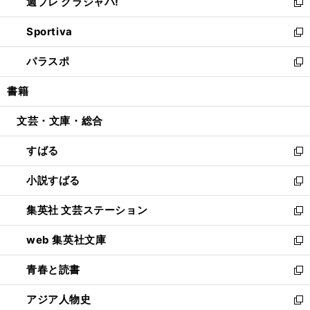
週プレ グラジャパ!
く
で
ィ
い
新
開
ン
ウ
し
Sportiva
く
ド
ィ
い
新
ウ
ン
ウ
し
パラスポ
で
ド
ィ
い
新
開
ウ
ン
ウ
し
書籍
く
で
ド
ィ
い
開
ウ
ン
ウ
文芸・文庫・総合
く
で
ド
ィ
開
ウ
ン
すばる
く
で
ド
新
開
ウ
し
小説すばる
く
で
い
新
開
ウ
し
集英社 文芸ステーション
く
ィ
い
新
ン
ウ
し
web 集英社文庫
ド
ィ
い
新
ウ
ン
ウ
し
青春と読書
で
ド
ィ
い
新
開
ウ
ン
ウ
し
アジア人物史
く
で
ド
ィ
い
新