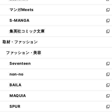
新
開
ウ
ン
ウ
し
マンガMeets
く
で
ド
ィ
い
新
開
ウ
ン
ウ
し
S-MANGA
く
で
ド
ィ
い
新
開
ウ
ン
ウ
し
集英社コミック文庫
く
で
ド
ィ
い
新
開
ウ
ン
ウ
し
取材・ファッション
く
で
ド
ィ
い
開
ウ
ン
ウ
ファッション・美容
く
で
ド
ィ
開
ウ
ン
Seventeen
く
で
ド
新
開
ウ
し
non-no
く
で
い
新
開
ウ
し
BAILA
く
ィ
い
新
ン
ウ
し
MAQUIA
ド
ィ
い
新
ウ
ン
ウ
し
SPUR
で
ド
ィ
い
新
開