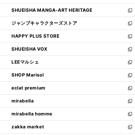
開
ウ
し
SHUEISHA MANGA-ART HERITAGE
く
で
い
新
開
ウ
し
ジャンプキャラクターズストア
く
ィ
い
新
ン
ウ
し
HAPPY PLUS STORE
ド
ィ
い
新
ウ
ン
ウ
し
SHUEISHA VOX
で
ド
ィ
い
新
開
ウ
ン
ウ
し
LEEマルシェ
く
で
ド
ィ
い
新
開
ウ
ン
ウ
し
SHOP Marisol
く
で
ド
ィ
い
新
開
ウ
ン
ウ
し
eclat premium
く
で
ド
ィ
い
新
開
ウ
ン
ウ
し
mirabella
く
で
ド
ィ
い
新
開
ウ
ン
ウ
し
mirabella homme
く
で
ド
ィ
い
新
開
ウ
ン
ウ
し
zakka market
く
で
ド
ィ
い
新
開
ウ
ン
ウ
し