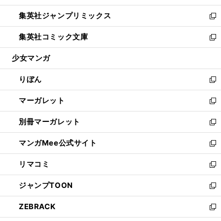
開
ウ
ン
ウ
し
集英社ジャンプリミックス
く
で
ド
ィ
い
新
開
ウ
ン
ウ
し
集英社コミック文庫
く
で
ド
ィ
い
新
開
ウ
ン
ウ
し
少女マンガ
く
で
ド
ィ
い
開
ウ
ン
ウ
りぼん
く
で
ド
ィ
新
開
ウ
ン
し
マーガレット
く
で
ド
い
新
開
ウ
ウ
し
別冊マーガレット
く
で
ィ
い
新
開
ン
ウ
し
マンガMee公式サイト
く
ド
ィ
い
新
ウ
ン
ウ
し
リマコミ
で
ド
ィ
い
新
開
ウ
ン
ウ
し
ジャンプTOON
く
で
ド
ィ
い
新
開
ウ
ン
ウ
し
ZEBRACK
く
で
ド
ィ
い
新
開
ウ
ン
ウ
し