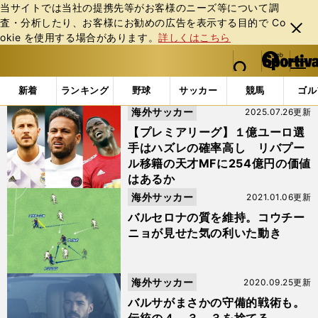
当サイトでは当社の提携先等がお客様のニーズ等について調
査・分析したり、お客様にお勧めの広告を表⽰する⽬的で Co
閉じ
okie を使⽤する場合があります。
詳しくはこちら
る
マイペ
web Sportiva (webスポルティーバ)
検索
メニュ
we
ー
「#コウチーニョ」の最新ニュース・ 情報
b
ジ
新着
ランキング
野球
サッカー
競馬
ゴル
ス
海外サッカー
2025.07.26更新
ポ
ル
【プレミアリーグ】１億ユーロ選
テ
手はハズレの確率高し リバプー
ィ
ル移籍の天才MFに254億円の価値
ー
はあるか
バ
海外サッカー
2021.01.06更新
バルセロナの質を維持。コウチー
ニョが見せた気の利いた動き
海外サッカー
2020.09.25更新
バルサがまさかの守備的戦術も。