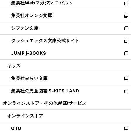
集英社Webマガジン コバルト
く
で
ド
ィ
新
開
ウ
ン
し
集英社オレンジ文庫
く
で
ド
い
新
開
ウ
ウ
し
シフォン文庫
く
で
ィ
い
新
開
ン
ウ
し
ダッシュエックス文庫公式サイト
く
ド
ィ
い
新
ウ
ン
ウ
し
JUMP j-BOOKS
で
ド
ィ
い
新
開
ウ
ン
ウ
し
キッズ
く
で
ド
ィ
い
開
ウ
ン
ウ
集英社みらい文庫
く
で
ド
ィ
新
開
ウ
ン
し
集英社の児童図書 S-KIDS.LAND
く
で
ド
い
新
開
ウ
ウ
し
オンラインストア・
その他WEBサービス
く
で
ィ
い
開
ン
ウ
オンラインストア
く
ド
ィ
ウ
ン
OTO
で
ド
新