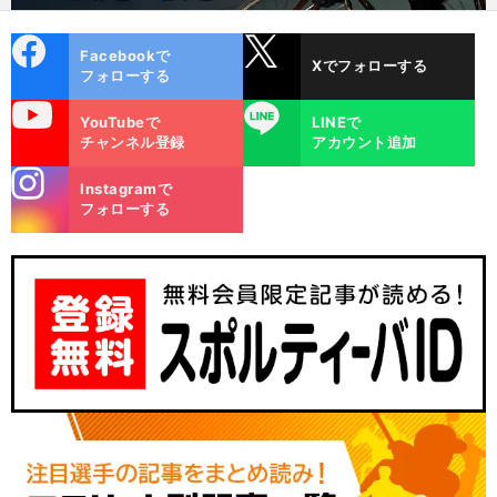
cebo
X
Facebookで
Xでフォローする
ok
フォローする
uTube
LINE
YouTubeで
LINEで
チャンネル登録
アカウント追加
stagra
Instagramで
m
フォローする