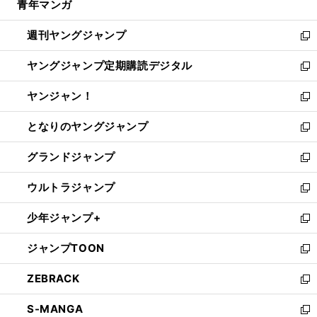
青年マンガ
く
で
ド
ィ
い
開
ウ
ン
ウ
週刊ヤングジャンプ
く
で
ド
ィ
新
開
ウ
ン
し
ヤングジャンプ定期購読デジタル
く
で
ド
い
新
開
ウ
ウ
し
ヤンジャン！
く
で
ィ
い
新
開
ン
ウ
し
となりのヤングジャンプ
く
ド
ィ
い
新
ウ
ン
ウ
し
グランドジャンプ
で
ド
ィ
い
新
開
ウ
ン
ウ
し
ウルトラジャンプ
く
で
ド
ィ
い
新
開
ウ
ン
ウ
し
少年ジャンプ+
く
で
ド
ィ
い
新
開
ウ
ン
ウ
し
ジャンプTOON
く
で
ド
ィ
い
新
開
ウ
ン
ウ
し
ZEBRACK
く
で
ド
ィ
い
新
開
ウ
ン
ウ
し
S-MANGA
く
で
ド
ィ
い
新