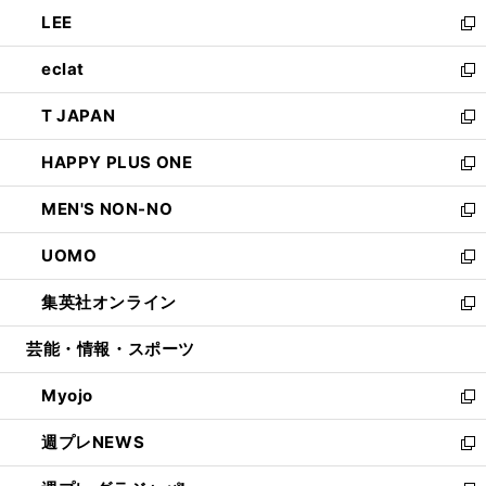
ウ
ン
ウ
し
LEE
く
で
ド
ィ
い
新
開
ウ
ン
ウ
し
eclat
く
で
ド
ィ
い
新
開
ウ
ン
ウ
し
T JAPAN
く
で
ド
ィ
い
新
開
ウ
ン
ウ
し
HAPPY PLUS ONE
く
で
ド
ィ
い
新
開
ウ
ン
ウ
し
MEN'S NON-NO
く
で
ド
ィ
い
新
開
ウ
ン
ウ
し
UOMO
く
で
ド
ィ
い
新
開
ウ
ン
ウ
し
集英社オンライン
く
で
ド
ィ
い
新
開
ウ
ン
ウ
し
芸能・情報・スポーツ
く
で
ド
ィ
い
開
ウ
ン
ウ
Myojo
く
で
ド
ィ
新
開
ウ
ン
し
週プレNEWS
く
で
ド
い
新
開
ウ
ウ
し