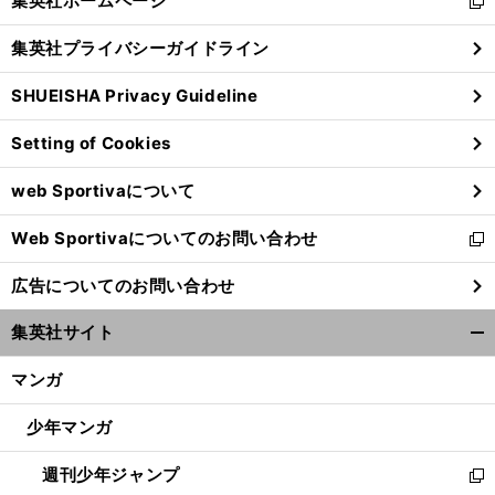
集英社ホームページ
新
閉
し
じ
集英社プライバシーガイドライン
い
る
ウ
SHUEISHA Privacy Guideline
ィ
ン
Setting of Cookies
ド
ウ
web Sportivaについて
で
開
Web Sportivaについてのお問い合わせ
く
新
し
広告についてのお問い合わせ
い
ウ
集英社サイト
ィ
開
ン
く/
マンガ
ド
閉
ウ
じ
少年マンガ
で
る
開
週刊少年ジャンプ
く
新