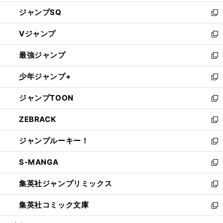
し
ジャンプSQ
い
新
ウ
し
Vジャンプ
ィ
い
新
ン
ウ
し
最強ジャンプ
ド
ィ
い
新
ウ
ン
ウ
し
少年ジャンプ+
で
ド
ィ
い
新
開
ウ
ン
ウ
し
ジャンプTOON
く
で
ド
ィ
い
新
開
ウ
ン
ウ
し
ZEBRACK
く
で
ド
ィ
い
新
開
ウ
ン
ウ
し
ジャンプルーキー！
く
で
ド
ィ
い
新
開
ウ
ン
ウ
し
S-MANGA
く
で
ド
ィ
い
新
開
ウ
ン
ウ
し
集英社ジャンプリミックス
く
で
ド
ィ
い
新
開
ウ
ン
ウ
し
集英社コミック文庫
く
で
ド
ィ
い
新
開
ウ
ン
ウ
し