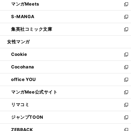
マンガMeets
く
で
ド
ィ
い
新
開
ウ
ン
ウ
し
S-MANGA
く
で
ド
ィ
い
新
開
ウ
ン
ウ
し
集英社コミック文庫
く
で
ド
ィ
い
新
開
ウ
ン
ウ
し
女性マンガ
く
で
ド
ィ
い
開
ウ
ン
ウ
Cookie
く
で
ド
ィ
新
開
ウ
ン
し
Cocohana
く
で
ド
い
新
開
ウ
ウ
し
office YOU
く
で
ィ
い
新
開
ン
ウ
し
マンガMee公式サイト
く
ド
ィ
い
新
ウ
ン
ウ
し
リマコミ
で
ド
ィ
い
新
開
ウ
ン
ウ
し
ジャンプTOON
く
で
ド
ィ
い
新
開
ウ
ン
ウ
し
ZEBRACK
く
で
ド
ィ
い