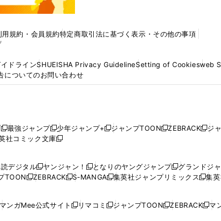
利用規約・会員規約
特定商取引法に基づく表示・その他の事項
プ
ガイドライン
SHUEISHA Privacy Guideline
Setting of Cookies
web 
告についてのお問い合わせ
プ
最強ジャンプ
少年ジャンプ+
ジャンプTOON
ZEBRACK
ジ
新
新
新
新
新
英社コミック文庫
し
新
し
し
し
し
い
い
し
い
い
い
ウ
ウ
い
ウ
ウ
ウ
購読デジタル
ヤンジャン！
となりのヤングジャンプ
グランドジ
新
新
新
ィ
ィ
ウ
ィ
ィ
ィ
プTOON
ZEBRACK
S-MANGA
集英社ジャンプリミックス
集英
新
し
新
し
新
し
新
ン
ン
ィ
ン
ン
ン
し
い
し
い
し
い
し
ド
ド
ン
ド
ド
ド
い
ウ
い
ウ
い
ウ
い
ウ
ウ
ド
ウ
ウ
ウ
マンガMee公式サイト
リマコミ
ジャンプTOON
ZEBRACK
マン
新
新
新
新
ウ
ィ
ウ
ィ
ウ
ィ
ウ
で
で
ウ
で
で
で
し
し
し
し
し
ィ
ン
ィ
ン
ィ
ン
ィ