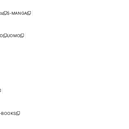
開
い
ド
ン
く
ウ
ウ
ド
s
S-MANGA
新
新
ィ
で
ウ
し
し
ン
開
で
い
い
ド
く
開
ウ
ウ
ウ
NO
UOMO
く
新
新
ィ
ィ
で
し
し
ン
ン
開
い
い
ド
ド
く
ウ
ウ
ウ
ウ
ィ
ィ
で
で
ン
ン
開
開
ド
ド
く
く
ウ
ウ
で
で
開
開
く
く
し
い
ウ
j-BOOKS
新
ィ
し
ン
い
ド