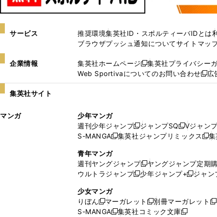
サービス
推奨環境
集英社ID・スポルティーバIDとは
ブラウザプッシュ通知について
サイトマッ
企業情報
集英社ホームページ
集英社プライバシー
新
Web Sportivaについてのお問い合わせ
広
し
新
い
し
集英社サイト
ウ
い
ィ
ウ
マンガ
少年マンガ
ン
ィ
週刊少年ジャンプ
ジャンプSQ
Vジャン
ド
ン
新
新
S-MANGA
集英社ジャンプリミックス
集
ウ
ド
新
し
し
新
で
ウ
し
い
い
し
青年マンガ
開
で
い
ウ
ウ
い
週刊ヤングジャンプ
ヤングジャンプ定期
新
く
開
ウ
ィ
ィ
ウ
ウルトラジャンプ
少年ジャンプ+
ジャン
新
し
新
く
ィ
ン
ン
ィ
し
い
し
ン
ド
ド
ン
少女マンガ
い
ウ
い
ド
ウ
ウ
ド
りぼん
マーガレット
別冊マーガレット
新
新
新
ウ
ィ
ウ
ウ
で
で
ウ
S-MANGA
集英社コミック文庫
し
新
し
新
ィ
ン
ィ