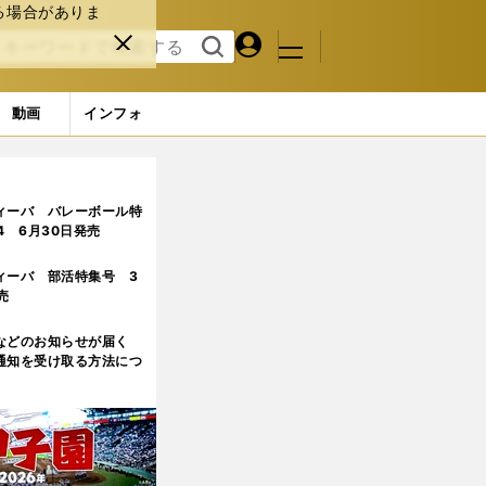
る場合がありま
マイペ
閉じ
検索
メニュ
ー
る
す
ジ
る
動画
インフォ
ィーバ バレーボール特
.4 6月30日発売
ィーバ 部活特集号 3
売
などのお知らせが届く
通知を受け取る方法につ