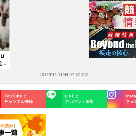
U
綻
2017年12月19日 07:57 更新
Instagra
LINE
YouTubeで
LINEで
Inst
m
チャンネル登録
アカウント追加
フォ