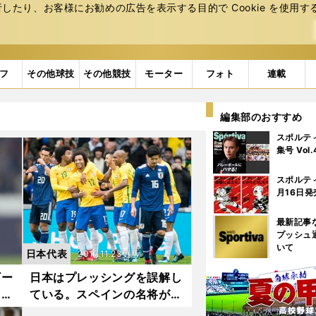
たり、お客様にお勧めの広告を表⽰する⽬的で Cookie を使⽤す
フ
その他球技
その他競技
モーター
フォト
連載
編集部のおすすめ
スポルテ
集号 Vol
スポルテ
月16日発
最新記事
プッシュ
いて
日本代表
2017.11.23更新
ギー
日本はプレッシングを誤解し
口蛍
ている。スペインの名将が斬
るブラジル戦