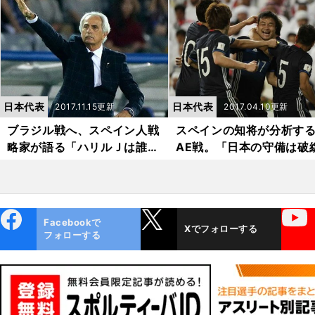
日本代表
日本代表
2017.11.15更新
2017.04.10更新
ブラジル戦へ、スペイン人戦
スペインの知将が分析する
略家が語る「ハリルＪは誰を
AE戦。「日本の守備は破
使うべきか」
しかけていた」
ebo
X
YouTube
Facebookで
Xでフォローする
ok
フォローする