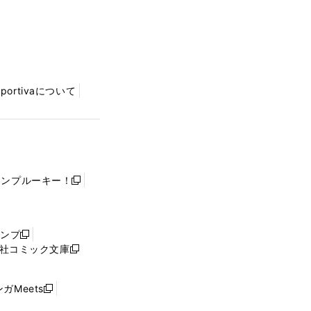
Sportivaについて
ャンプルーキー！
新
し
い
ウ
ャンプ
新
ィ
社コミック文庫
し
新
ン
い
し
ド
ウ
い
ウ
ガMeets
新
ィ
ウ
で
し
ン
ィ