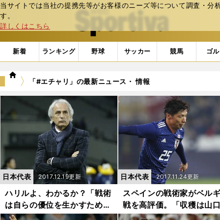
当サイトでは当社の提携先等がお客様のニーズ等について調査・分析し
web Sportiva (webスポルティーバ)
す。
詳しくはこちら
新着
ランキング
野球
サッカー
競馬
ゴル
we
「#エチャリ」の最新ニュース・ 情報
b
ス
ポ
ル
テ
ィ
ー
バ
日本代表
日本代表
2017.12.19更新
2017.11.24更新
ハリルよ、わかるか？「戦術
スペインの戦術家がベル
は自らの優位を生かすために
戦を高評価。「収穫は山
ある」の意味
と長澤和輝だ」