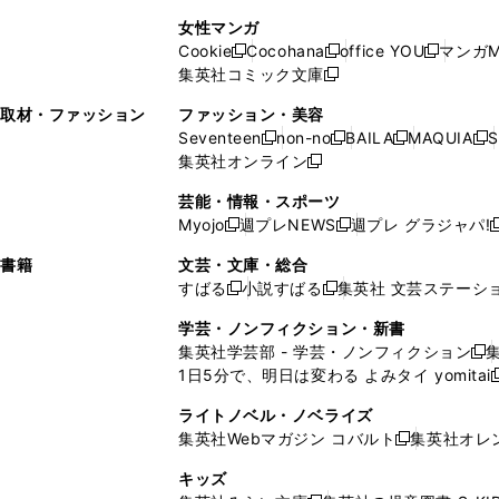
で
開
開
で
い
し
い
し
ン
ド
ン
女性マンガ
開
く
く
開
ウ
い
ウ
い
ド
ウ
ド
Cookie
Cocohana
office YOU
マンガM
く
く
新
新
新
ィ
ウ
ィ
ウ
ウ
で
ウ
集英社コミック文庫
し
新
し
し
ン
ィ
ン
ィ
で
開
で
い
し
い
い
ド
ン
ド
ン
取材・ファッション
ファッション・美容
開
く
開
ウ
い
ウ
ウ
ウ
ド
ウ
ド
Seventeen
non-no
BAILA
MAQUIA
S
く
く
新
新
新
新
ィ
ウ
ィ
ィ
で
ウ
で
ウ
集英社オンライン
し
新
し
し
し
ン
ィ
ン
ン
開
で
開
で
い
し
い
い
い
ド
ン
ド
ド
芸能・情報・スポーツ
く
開
く
開
ウ
い
ウ
ウ
ウ
ウ
ド
ウ
ウ
Myojo
週プレNEWS
週プレ グラジャパ!
く
く
新
新
新
ィ
ウ
ィ
ィ
ィ
で
ウ
で
で
し
し
ン
ィ
ン
ン
ン
書籍
文芸・文庫・総合
開
で
開
開
い
い
ド
ン
ド
ド
ド
すばる
小説すばる
集英社 文芸ステーシ
く
開
く
く
新
新
ウ
ウ
ウ
ド
ウ
ウ
ウ
く
し
し
ィ
ィ
学芸・ノンフィクション・新書
で
ウ
で
で
で
い
い
ン
ン
集英社学芸部 - 学芸・ノンフィクション
開
で
開
開
開
新
ウ
ウ
ド
ド
1日5分で、明日は変わる よみタイ yomitai
く
開
く
く
く
し
新
ィ
ィ
ウ
ウ
く
い
ン
ン
ライトノベル・ノベライズ
で
で
ウ
ド
ド
集英社Webマガジン コバルト
集英社オレ
開
開
新
ィ
ウ
ウ
く
く
し
ン
キッズ
で
で
い
ド