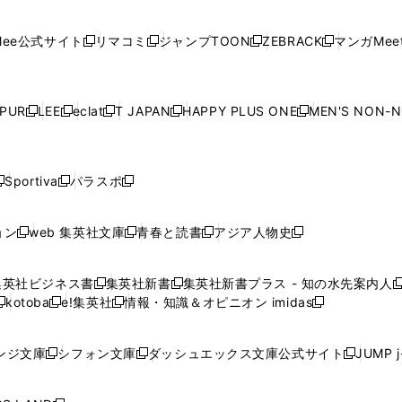
開
開
で
開
開
開
い
い
い
い
い
ン
ド
ン
ド
ン
ド
ン
く
く
開
く
く
く
ウ
ウ
ウ
ウ
ウ
ド
ウ
ド
ウ
ド
ウ
ド
ee公式サイト
リマコミ
ジャンプTOON
ZEBRACK
マンガMeet
く
新
新
新
新
ィ
ィ
ィ
ィ
ィ
ウ
で
ウ
で
ウ
で
ウ
し
し
し
し
ン
ン
ン
ン
ン
で
開
で
開
で
開
で
い
い
い
い
ド
ド
ド
ド
ド
開
く
開
く
開
く
開
ウ
ウ
ウ
ウ
ウ
ウ
ウ
ウ
ウ
PUR
LEE
eclat
T JAPAN
HAPPY PLUS ONE
MEN'S NON-
く
く
く
く
新
新
新
新
新
ィ
ィ
ィ
ィ
で
で
で
で
で
し
し
し
し
し
ン
ン
ン
ン
開
開
開
開
開
い
い
い
い
い
ド
ド
ド
ド
く
く
く
く
く
ウ
ウ
ウ
ウ
ウ
ウ
ウ
ウ
ウ
Sportiva
パラスポ
新
新
ィ
ィ
ィ
ィ
ィ
で
で
で
で
し
し
し
ン
ン
ン
ン
ン
開
開
開
開
い
い
い
ド
ド
ド
ド
ド
ョン
web 集英社文庫
青春と読書
アジア人物史
く
く
く
く
新
新
新
新
ウ
ウ
ウ
ウ
ウ
ウ
ウ
ウ
し
し
し
し
ィ
ィ
ィ
で
で
で
で
で
い
い
い
い
ン
ン
ン
集英社ビジネス書
集英社新書
集英社新書プラス - 知の水先案内人
開
開
開
開
開
新
新
新
ウ
ウ
ウ
ウ
ド
ド
ド
kotoba
e!集英社
情報・知識＆オピニオン imidas
く
く
く
く
く
新
し
新
し
新
ィ
ィ
ィ
ィ
ウ
ウ
ウ
し
し
い
し
い
し
ン
ン
ン
ン
で
で
で
い
い
ウ
い
ウ
い
ド
ド
ド
ド
ンジ文庫
シフォン文庫
ダッシュエックス文庫公式サイト
JUMP 
開
開
開
新
新
新
ウ
ウ
ィ
ウ
ィ
ウ
ウ
ウ
ウ
ウ
く
く
く
し
し
し
ィ
ィ
ン
ィ
ン
ィ
で
で
で
で
い
い
い
ン
ン
ド
ン
ド
ン