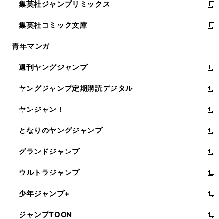
集英社ジャンプリミックス
く
で
ド
ィ
い
新
開
ウ
ン
ウ
し
集英社コミック文庫
く
で
ド
ィ
い
新
開
ウ
ン
ウ
し
青年マンガ
く
で
ド
ィ
い
開
ウ
ン
ウ
週刊ヤングジャンプ
く
で
ド
ィ
新
開
ウ
ン
し
ヤングジャンプ定期購読デジタル
く
で
ド
い
新
開
ウ
ウ
し
ヤンジャン！
く
で
ィ
い
新
開
ン
ウ
し
となりのヤングジャンプ
く
ド
ィ
い
新
ウ
ン
ウ
し
グランドジャンプ
で
ド
ィ
い
新
開
ウ
ン
ウ
し
ウルトラジャンプ
く
で
ド
ィ
い
新
開
ウ
ン
ウ
し
少年ジャンプ+
く
で
ド
ィ
い
新
開
ウ
ン
ウ
し
ジャンプTOON
く
で
ド
ィ
い
新