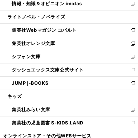
情報・知識＆オピニオン imidas
く
で
ド
ィ
い
新
開
ウ
ン
ウ
し
ライトノベル・ノベライズ
く
で
ド
ィ
い
開
ウ
ン
ウ
集英社Webマガジン コバルト
く
で
ド
ィ
新
開
ウ
ン
し
集英社オレンジ文庫
く
で
ド
い
新
開
ウ
ウ
し
シフォン文庫
く
で
ィ
い
新
開
ン
ウ
し
ダッシュエックス文庫公式サイト
く
ド
ィ
い
新
ウ
ン
ウ
し
JUMP j-BOOKS
で
ド
ィ
い
新
開
ウ
ン
ウ
し
キッズ
く
で
ド
ィ
い
開
ウ
ン
ウ
集英社みらい文庫
く
で
ド
ィ
新
開
ウ
ン
し
集英社の児童図書 S-KIDS.LAND
く
で
ド
い
新
開
ウ
ウ
し
オンラインストア・
その他WEBサービス
く
で
ィ
い