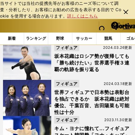
当サイトでは当社の提携先等がお客様のニーズ等について調
査・分析したり、お客様にお勧めの広告を表⽰する⽬的で Co
閉じ
okie を使⽤する場合があります。
詳しくはこちら
る
マイペ
web Sportiva (webスポルティーバ)
検索
メニュ
we
ー
「#イ・ヘイン」の最新ニュース・ 情報
b
ジ
新着
ランキング
野球
サッカー
競馬
ゴル
ス
フィギュア
2024.03.26更新
ポ
ル
坂本花織はロシア勢が復帰しても
テ
「勝ち続けたい」世界選手権３連
ィ
覇の軌跡を振り返る
ー
バ
フィギュア
2024.03.18更新
世界フィギュアで日本勢は表彰台
を独占できるか 坂本花織は絶対
優位、千葉百音、吉田陽菜も可能
性は十分
フィギュア
2023.11.30更新
キム・ヨナに憧れて...フィギュア