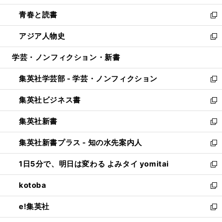
ウ
ン
ウ
し
青春と読書
で
ド
ィ
い
新
開
ウ
ン
ウ
し
アジア人物史
く
で
ド
ィ
い
新
開
ウ
ン
ウ
し
学芸・ノンフィクション・新書
く
で
ド
ィ
い
開
ウ
ン
ウ
集英社学芸部 - 学芸・ノンフィクション
く
で
ド
ィ
新
開
ウ
ン
し
集英社ビジネス書
く
で
ド
い
新
開
ウ
ウ
し
集英社新書
く
で
ィ
い
新
開
ン
ウ
し
集英社新書プラス - 知の水先案内人
く
ド
ィ
い
新
ウ
ン
ウ
し
1日5分で、明日は変わる よみタイ yomitai
で
ド
ィ
い
新
開
ウ
ン
ウ
し
kotoba
く
で
ド
ィ
い
新
開
ウ
ン
ウ
し
e!集英社
く
で
ド
ィ
い
新
開
ウ
ン
ウ
し