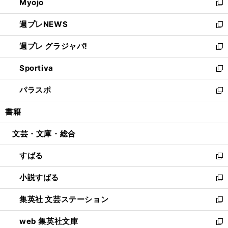
Myojo
く
で
ド
ィ
新
開
ウ
ン
し
週プレNEWS
く
で
ド
い
新
開
ウ
ウ
し
週プレ グラジャパ!
く
で
ィ
い
新
開
ン
ウ
し
Sportiva
く
ド
ィ
い
新
ウ
ン
ウ
し
パラスポ
で
ド
ィ
い
新
開
ウ
ン
ウ
し
書籍
く
で
ド
ィ
い
開
ウ
ン
ウ
文芸・文庫・総合
く
で
ド
ィ
開
ウ
ン
すばる
く
で
ド
新
開
ウ
し
小説すばる
く
で
い
新
開
ウ
し
集英社 文芸ステーション
く
ィ
い
新
ン
ウ
し
web 集英社文庫
ド
ィ
い
新