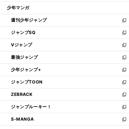
ウ
じ
少年マンガ
で
る
開
週刊少年ジャンプ
く
新
し
ジャンプSQ
い
新
ウ
し
Vジャンプ
ィ
い
新
ン
ウ
し
最強ジャンプ
ド
ィ
い
新
ウ
ン
ウ
し
少年ジャンプ+
で
ド
ィ
い
新
開
ウ
ン
ウ
し
ジャンプTOON
く
で
ド
ィ
い
新
開
ウ
ン
ウ
し
ZEBRACK
く
で
ド
ィ
い
新
開
ウ
ン
ウ
し
ジャンプルーキー！
く
で
ド
ィ
い
新
開
ウ
ン
ウ
し
S-MANGA
く
で
ド
ィ
い
新
開
ウ
ン
ウ
し