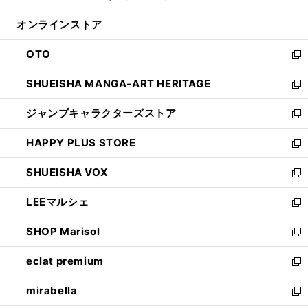
開
ン
ウ
オンラインストア
く
ド
ィ
ウ
ン
OTO
で
ド
新
開
ウ
し
SHUEISHA MANGA-ART HERITAGE
く
で
い
新
開
ウ
し
ジャンプキャラクターズストア
く
ィ
い
新
ン
ウ
し
HAPPY PLUS STORE
ド
ィ
い
新
ウ
ン
ウ
し
SHUEISHA VOX
で
ド
ィ
い
新
開
ウ
ン
ウ
し
LEEマルシェ
く
で
ド
ィ
い
新
開
ウ
ン
ウ
し
SHOP Marisol
く
で
ド
ィ
い
新
開
ウ
ン
ウ
し
eclat premium
く
で
ド
ィ
い
新
開
ウ
ン
ウ
し
mirabella
く
で
ド
ィ
い
新
開
ウ
ン
ウ