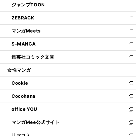
ジャンプTOON
く
で
ド
ィ
い
新
開
ウ
ン
ウ
し
ZEBRACK
く
で
ド
ィ
い
新
開
ウ
ン
ウ
し
マンガMeets
く
で
ド
ィ
い
新
開
ウ
ン
ウ
し
S-MANGA
く
で
ド
ィ
い
新
開
ウ
ン
ウ
し
集英社コミック文庫
く
で
ド
ィ
い
新
開
ウ
ン
ウ
し
女性マンガ
く
で
ド
ィ
い
開
ウ
ン
ウ
Cookie
く
で
ド
ィ
新
開
ウ
ン
し
Cocohana
く
で
ド
い
新
開
ウ
ウ
し
office YOU
く
で
ィ
い
新
開
ン
ウ
し
マンガMee公式サイト
く
ド
ィ
い
新
ウ
ン
ウ
し
リマコミ
で
ド