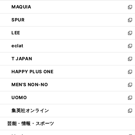
ン
ウ
し
MAQUIA
ド
ィ
い
新
ウ
ン
ウ
し
SPUR
で
ド
ィ
い
新
開
ウ
ン
ウ
し
LEE
く
で
ド
ィ
い
新
開
ウ
ン
ウ
し
eclat
く
で
ド
ィ
い
新
開
ウ
ン
ウ
し
T JAPAN
く
で
ド
ィ
い
新
開
ウ
ン
ウ
し
HAPPY PLUS ONE
く
で
ド
ィ
い
新
開
ウ
ン
ウ
し
MEN'S NON-NO
く
で
ド
ィ
い
新
開
ウ
ン
ウ
し
UOMO
く
で
ド
ィ
い
新
開
ウ
ン
ウ
し
集英社オンライン
く
で
ド
ィ
い
新
開
ウ
ン
ウ
し
芸能・情報・スポーツ
く
で
ド
ィ
い
開
ウ
ン
ウ