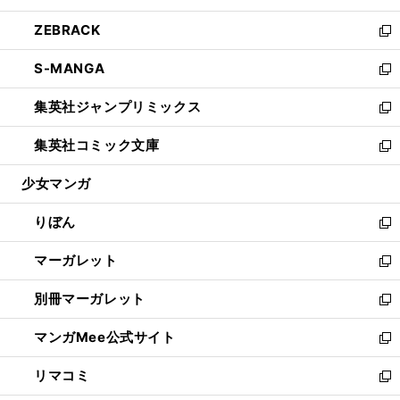
開
ウ
ン
ウ
し
ZEBRACK
く
で
ド
ィ
い
新
開
ウ
ン
ウ
し
S-MANGA
く
で
ド
ィ
い
新
開
ウ
ン
ウ
し
集英社ジャンプリミックス
く
で
ド
ィ
い
新
開
ウ
ン
ウ
し
集英社コミック文庫
く
で
ド
ィ
い
新
開
ウ
ン
ウ
し
少女マンガ
く
で
ド
ィ
い
開
ウ
ン
ウ
りぼん
く
で
ド
ィ
新
開
ウ
ン
し
マーガレット
く
で
ド
い
新
開
ウ
ウ
し
別冊マーガレット
く
で
ィ
い
新
開
ン
ウ
し
マンガMee公式サイト
く
ド
ィ
い
新
ウ
ン
ウ
し
リマコミ
で
ド
ィ
い
新
開
ウ
ン
ウ
し