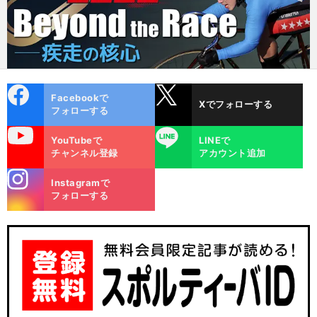
cebo
X
Facebookで
Xでフォローする
ok
フォローする
uTube
LINE
YouTubeで
LINEで
チャンネル登録
アカウント追加
stagra
Instagramで
m
フォローする