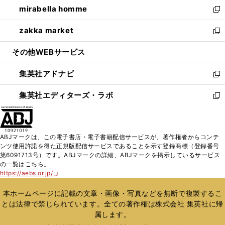
し
mirabella homme
く
で
ド
ィ
い
新
開
ウ
ン
ウ
し
zakka market
く
で
ド
ィ
い
新
開
ウ
ン
ウ
し
その他WEBサービス
く
で
ド
ィ
い
開
ウ
ン
ウ
集英社アドナビ
く
で
ド
ィ
新
開
ウ
ン
し
集英社エディターズ・ラボ
く
で
ド
い
新
開
ウ
ウ
し
く
で
ィ
い
開
ン
ウ
ABJマークは、この電子書店・電子書籍配信サービスが、著作権者からコンテ
く
ド
ィ
ンツ使用許諾を得た正規版配信サービスであることを示す登録商標（登録番号
ウ
ン
第6091713号）です。ABJマークの詳細、ABJマークを掲示しているサービス
で
ド
の一覧はこちら。
開
ウ
https://aebs.or.jp/
新
く
で
し
い
開
本ホームページに記載の文章・画像・写真などを無断で複製するこ
ウ
く
とは法律で禁じられています。全ての著作権は株式会社 集英社に帰
ィ
属します。
ン
ド