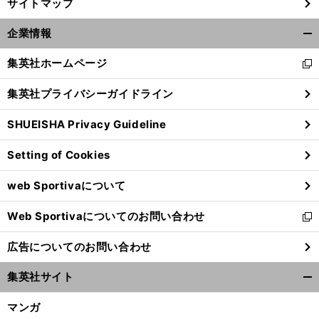
サイトマップ
企業情報
開
く/
集英社ホームページ
新
閉
し
じ
集英社プライバシーガイドライン
い
る
ウ
SHUEISHA Privacy Guideline
ィ
ン
Setting of Cookies
ド
ウ
web Sportivaについて
で
開
Web Sportivaについてのお問い合わせ
く
新
し
広告についてのお問い合わせ
い
ウ
集英社サイト
ィ
開
ン
く/
マンガ
ド
閉