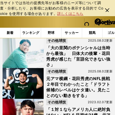
当サイトでは当社の提携先等がお客様のニーズ等について調
査・分析したり、お客様にお勧めの広告を表⽰する⽬的で Co
閉じ
okie を使⽤する場合があります。
詳しくはこちら
る
マイペ
web Sportiva (webスポルティーバ)
検索
メニュ
we
ー
「#アマチュア横綱」の最新ニュース・ 情報
b
ジ
新着
ランキング
野球
サッカー
競馬
ゴル
ス
その他球技
2025.08.02更新
ポ
ル
「大の里関のポテンシャルは当時
テ
から最強」 日体大の後輩・花田
ィ
秀虎が感じた「言語化できない強
ー
さ」
バ
その他球技
2025.08.02更新
元アマ横綱・花田秀虎のNFL挑戦
２年目でわかったこと「ドラフト
候補のレベルはケタ違い。見たこ
とのない動きをする」
その他球技
2023.02.07更新
「１対１ならアメリカ人に絶対負