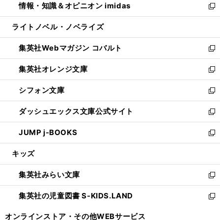
情報・知識＆オピニオン imidas
く
で
ド
ィ
い
新
開
ウ
ン
ウ
し
ライトノベル・ノベライズ
く
で
ド
ィ
い
開
ウ
ン
ウ
集英社Webマガジン コバルト
く
で
ド
ィ
新
開
ウ
ン
し
集英社オレンジ文庫
く
で
ド
い
新
開
ウ
ウ
し
シフォン文庫
く
で
ィ
い
新
開
ン
ウ
し
ダッシュエックス文庫公式サイト
く
ド
ィ
い
新
ウ
ン
ウ
し
JUMP j-BOOKS
で
ド
ィ
い
新
開
ウ
ン
ウ
し
キッズ
く
で
ド
ィ
い
開
ウ
ン
ウ
集英社みらい文庫
く
で
ド
ィ
新
開
ウ
ン
し
集英社の児童図書 S-KIDS.LAND
く
で
ド
い
新
開
ウ
ウ
し
オンラインストア・
その他WEBサービス
く
で
ィ
い