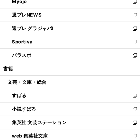
Myojo
く
で
ド
ィ
新
開
ウ
ン
し
週プレNEWS
く
で
ド
い
新
開
ウ
ウ
し
週プレ グラジャパ!
く
で
ィ
い
新
開
ン
ウ
し
Sportiva
く
ド
ィ
い
新
ウ
ン
ウ
し
パラスポ
で
ド
ィ
い
新
開
ウ
ン
ウ
し
書籍
く
で
ド
ィ
い
開
ウ
ン
ウ
文芸・文庫・総合
く
で
ド
ィ
開
ウ
ン
すばる
く
で
ド
新
開
ウ
し
小説すばる
く
で
い
新
開
ウ
し
集英社 文芸ステーション
く
ィ
い
新
ン
ウ
し
web 集英社文庫
ド
ィ
い
新