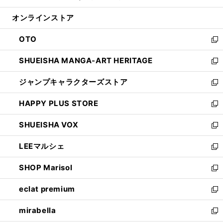
開
ン
ウ
オンラインストア
く
ド
ィ
ウ
ン
OTO
で
ド
新
開
ウ
し
SHUEISHA MANGA-ART HERITAGE
く
で
い
新
開
ウ
し
ジャンプキャラクターズストア
く
ィ
い
新
ン
ウ
し
HAPPY PLUS STORE
ド
ィ
い
新
ウ
ン
ウ
し
SHUEISHA VOX
で
ド
ィ
い
新
開
ウ
ン
ウ
し
LEEマルシェ
く
で
ド
ィ
い
新
開
ウ
ン
ウ
し
SHOP Marisol
く
で
ド
ィ
い
新
開
ウ
ン
ウ
し
eclat premium
く
で
ド
ィ
い
新
開
ウ
ン
ウ
し
mirabella
く
で
ド
ィ
い
新
開
ウ
ン
ウ