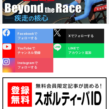
cebo
X
Facebookで
Xでフォローする
ok
フォローする
uTube
LINE
YouTubeで
LINEで
チャンネル登録
アカウント追加
stagra
Instagramで
m
フォローする