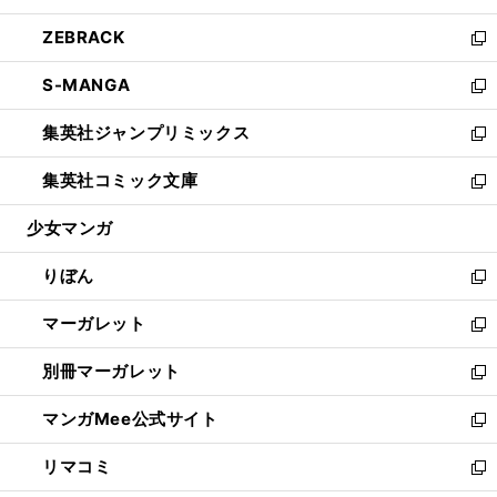
開
ウ
ン
ウ
し
ZEBRACK
く
で
ド
ィ
い
新
開
ウ
ン
ウ
し
S-MANGA
く
で
ド
ィ
い
新
開
ウ
ン
ウ
し
集英社ジャンプリミックス
く
で
ド
ィ
い
新
開
ウ
ン
ウ
し
集英社コミック文庫
く
で
ド
ィ
い
新
開
ウ
ン
ウ
し
少女マンガ
く
で
ド
ィ
い
開
ウ
ン
ウ
りぼん
く
で
ド
ィ
新
開
ウ
ン
し
マーガレット
く
で
ド
い
新
開
ウ
ウ
し
別冊マーガレット
く
で
ィ
い
新
開
ン
ウ
し
マンガMee公式サイト
く
ド
ィ
い
新
ウ
ン
ウ
し
リマコミ
で
ド
ィ
い
新
開
ウ
ン
ウ
し