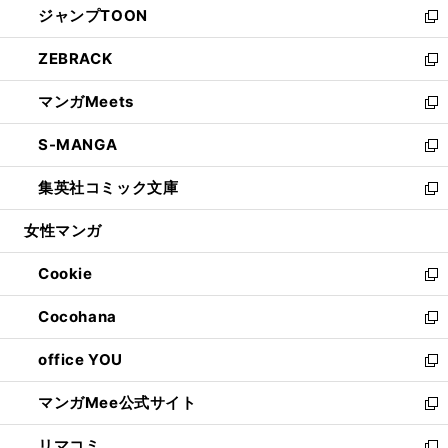
ジャンプTOON
く
で
ド
ィ
い
新
開
ウ
ン
ウ
し
ZEBRACK
く
で
ド
ィ
い
新
開
ウ
ン
ウ
し
マンガMeets
く
で
ド
ィ
い
新
開
ウ
ン
ウ
し
S-MANGA
く
で
ド
ィ
い
新
開
ウ
ン
ウ
し
集英社コミック文庫
く
で
ド
ィ
い
新
開
ウ
ン
ウ
し
女性マンガ
く
で
ド
ィ
い
開
ウ
ン
ウ
Cookie
く
で
ド
ィ
新
開
ウ
ン
し
Cocohana
く
で
ド
い
新
開
ウ
ウ
し
office YOU
く
で
ィ
い
新
開
ン
ウ
し
マンガMee公式サイト
く
ド
ィ
い
新
ウ
ン
ウ
し
リマコミ
で
ド