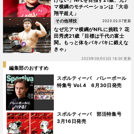
けない」NFLを目指す21歳、元ア
マ横綱のモチベーションは「大谷
翔平超え」
その他球技
2023.02.07更新
なぜ元アマ横綱がNFLに挑戦？ 花
田秀虎21歳「目標は千代の富士
関。もっと体をバキバキに鍛えな
きゃ」
2025年08月02日 18:36 更新
編集部のおすすめ
スポルティーバ バレーボール
特集号 Vol.4 6月30日発売
スポルティーバ 部活特集号
3月16日発売