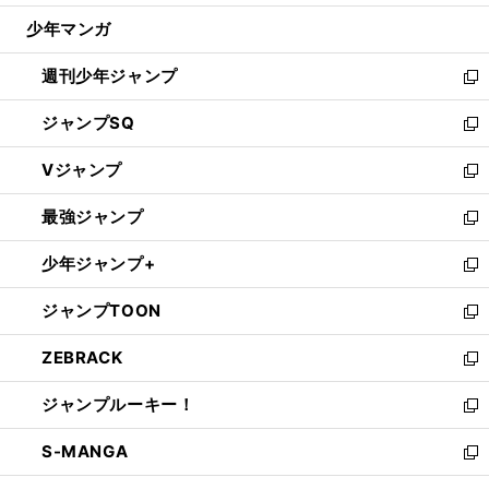
ウ
じ
少年マンガ
で
る
開
週刊少年ジャンプ
く
新
し
ジャンプSQ
い
新
ウ
し
Vジャンプ
ィ
い
新
ン
ウ
し
最強ジャンプ
ド
ィ
い
新
ウ
ン
ウ
し
少年ジャンプ+
で
ド
ィ
い
新
開
ウ
ン
ウ
し
ジャンプTOON
く
で
ド
ィ
い
新
開
ウ
ン
ウ
し
ZEBRACK
く
で
ド
ィ
い
新
開
ウ
ン
ウ
し
ジャンプルーキー！
く
で
ド
ィ
い
新
開
ウ
ン
ウ
し
S-MANGA
く
で
ド
ィ
い
新
開
ウ
ン
ウ
し