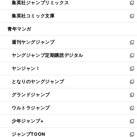
集英社ジャンプリミックス
く
で
ド
ィ
い
新
開
ウ
ン
ウ
し
集英社コミック文庫
く
で
ド
ィ
い
新
開
ウ
ン
ウ
し
青年マンガ
く
で
ド
ィ
い
開
ウ
ン
ウ
週刊ヤングジャンプ
く
で
ド
ィ
新
開
ウ
ン
し
ヤングジャンプ定期購読デジタル
く
で
ド
い
新
開
ウ
ウ
し
ヤンジャン！
く
で
ィ
い
新
開
ン
ウ
し
となりのヤングジャンプ
く
ド
ィ
い
新
ウ
ン
ウ
し
グランドジャンプ
で
ド
ィ
い
新
開
ウ
ン
ウ
し
ウルトラジャンプ
く
で
ド
ィ
い
新
開
ウ
ン
ウ
し
少年ジャンプ+
く
で
ド
ィ
い
新
開
ウ
ン
ウ
し
ジャンプTOON
く
で
ド
ィ
い
新