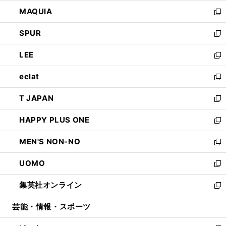
ン
ウ
し
MAQUIA
ド
ィ
い
新
ウ
ン
ウ
し
SPUR
で
ド
ィ
い
新
開
ウ
ン
ウ
し
LEE
く
で
ド
ィ
い
新
開
ウ
ン
ウ
し
eclat
く
で
ド
ィ
い
新
開
ウ
ン
ウ
し
T JAPAN
く
で
ド
ィ
い
新
開
ウ
ン
ウ
し
HAPPY PLUS ONE
く
で
ド
ィ
い
新
開
ウ
ン
ウ
し
MEN'S NON-NO
く
で
ド
ィ
い
新
開
ウ
ン
ウ
し
UOMO
く
で
ド
ィ
い
新
開
ウ
ン
ウ
し
集英社オンライン
く
で
ド
ィ
い
新
開
ウ
ン
ウ
し
芸能・情報・スポーツ
く
で
ド
ィ
い
開
ウ
ン
ウ