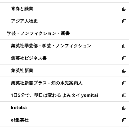
ウ
ン
ウ
し
青春と読書
で
ド
ィ
い
新
開
ウ
ン
ウ
し
アジア人物史
く
で
ド
ィ
い
新
開
ウ
ン
ウ
し
学芸・ノンフィクション・新書
く
で
ド
ィ
い
開
ウ
ン
ウ
集英社学芸部 - 学芸・ノンフィクション
く
で
ド
ィ
新
開
ウ
ン
し
集英社ビジネス書
く
で
ド
い
新
開
ウ
ウ
し
集英社新書
く
で
ィ
い
新
開
ン
ウ
し
集英社新書プラス - 知の水先案内人
く
ド
ィ
い
新
ウ
ン
ウ
し
1日5分で、明日は変わる よみタイ yomitai
で
ド
ィ
い
新
開
ウ
ン
ウ
し
kotoba
く
で
ド
ィ
い
新
開
ウ
ン
ウ
し
e!集英社
く
で
ド
ィ
い
新
開
ウ
ン
ウ
し