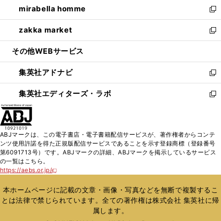
し
mirabella homme
く
で
ド
ィ
い
新
開
ウ
ン
ウ
し
zakka market
く
で
ド
ィ
い
新
開
ウ
ン
ウ
し
その他WEBサービス
く
で
ド
ィ
い
開
ウ
ン
ウ
集英社アドナビ
く
で
ド
ィ
新
開
ウ
ン
し
集英社エディターズ・ラボ
く
で
ド
い
新
開
ウ
ウ
し
く
で
ィ
い
開
ン
ウ
ABJマークは、この電子書店・電子書籍配信サービスが、著作権者からコンテ
く
ド
ィ
ンツ使用許諾を得た正規版配信サービスであることを示す登録商標（登録番号
ウ
ン
第6091713号）です。ABJマークの詳細、ABJマークを掲示しているサービス
で
ド
の一覧はこちら。
開
ウ
https://aebs.or.jp/
新
く
で
し
い
開
本ホームページに記載の文章・画像・写真などを無断で複製するこ
ウ
く
とは法律で禁じられています。全ての著作権は株式会社 集英社に帰
ィ
属します。
ン
ド