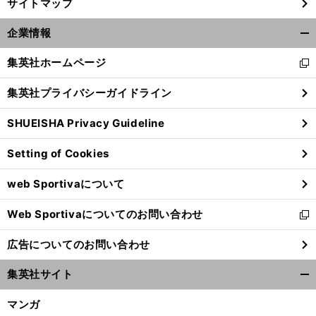
サイトマップ
企業情報
開
く/
集英社ホームページ
新
閉
し
じ
集英社プライバシーガイドライン
い
る
ウ
SHUEISHA Privacy Guideline
ィ
ン
Setting of Cookies
ド
ウ
web Sportivaについて
で
開
Web Sportivaについてのお問い合わせ
く
新
し
広告についてのお問い合わせ
い
ウ
集英社サイト
ィ
開
ン
く/
マンガ
ド
閉