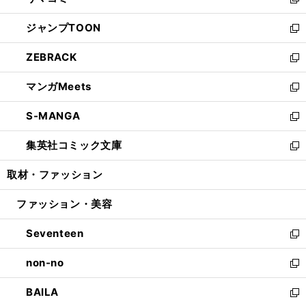
ィ
い
新
開
ウ
ン
ウ
し
ジャンプTOON
く
で
ド
ィ
い
新
開
ウ
ン
ウ
し
ZEBRACK
く
で
ド
ィ
い
新
開
ウ
ン
ウ
し
マンガMeets
く
で
ド
ィ
い
新
開
ウ
ン
ウ
し
S-MANGA
く
で
ド
ィ
い
新
開
ウ
ン
ウ
し
集英社コミック文庫
く
で
ド
ィ
い
新
開
ウ
ン
ウ
し
取材・ファッション
く
で
ド
ィ
い
開
ウ
ン
ウ
ファッション・美容
く
で
ド
ィ
開
ウ
ン
Seventeen
く
で
ド
新
開
ウ
し
non-no
く
で
い
新
開
ウ
し
BAILA
く
ィ
い
新