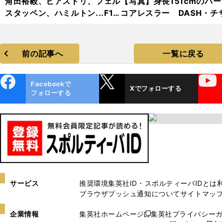
角田裕毅、ピアストリ、フェル
【写真】身長151cmのハ
スタッペン、ハミルトン...F1
コアレスラー DASH・チ
2025年前半戦ベストショット
コ フォトギャラリー
集【撮影／熱田護＆桜井淳雄】
前の記事へ
一覧に戻る
ebo
X
YouTube
Facebookで
Xでフォローする
ok
フォローする
サービス
推奨環境
集英社ID・スポルティーバIDとは
ブラウザプッシュ通知について
サイトマッ
企業情報
集英社ホームページ
集英社プライバシー
新