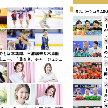
各スポーツコラム記
ス
【
が
っ
た
ス
【
の
でも
坂本花織、三浦璃来＆木原龍
へ
上原
一、千葉百音、チャ・ジュンフ
大
ス
ァン...チャレンジャー・シリー
エ
【
ズ木下グループ杯フォトギャラ
リー
マ
島
ス
歳
【
考
か
事
ス