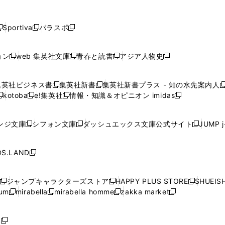
し
し
し
し
し
ン
ン
ン
ン
開
開
開
開
開
い
い
い
い
い
ド
ド
ド
ド
く
く
く
く
く
ウ
ウ
ウ
ウ
ウ
ウ
ウ
ウ
ウ
Sportiva
パラスポ
新
新
ィ
ィ
ィ
ィ
ィ
で
で
で
で
し
し
し
ン
ン
ン
ン
ン
開
開
開
開
い
い
い
ド
ド
ド
ド
ド
ョン
web 集英社文庫
青春と読書
アジア人物史
く
く
く
く
新
新
新
新
ウ
ウ
ウ
ウ
ウ
ウ
ウ
ウ
し
し
し
し
ィ
ィ
ィ
で
で
で
で
で
い
い
い
い
ン
ン
ン
集英社ビジネス書
集英社新書
集英社新書プラス - 知の水先案内人
開
開
開
開
開
新
新
新
ウ
ウ
ウ
ウ
ド
ド
ド
kotoba
e!集英社
情報・知識＆オピニオン imidas
く
く
く
く
く
新
し
新
し
新
ィ
ィ
ィ
ィ
ウ
ウ
ウ
し
し
い
し
い
し
ン
ン
ン
ン
で
で
で
い
い
ウ
い
ウ
い
ド
ド
ド
ド
ンジ文庫
シフォン文庫
ダッシュエックス文庫公式サイト
JUMP 
開
開
開
新
新
新
ウ
ウ
ィ
ウ
ィ
ウ
ウ
ウ
ウ
ウ
く
く
く
し
し
し
ィ
ィ
ン
ィ
ン
ィ
で
で
で
で
い
い
い
ン
ン
ド
ン
ド
ン
S.LAND
開
開
開
開
新
ウ
ウ
ウ
ド
ド
ウ
ド
ウ
ド
く
く
く
く
し
ィ
ィ
ィ
ウ
ウ
で
ウ
で
ウ
い
ン
ン
ン
ジャンプキャラクターズストア
HAPPY PLUS STORE
SHUEIS
で
で
開
で
開
で
新
新
新
ウ
ド
ド
ド
ium
mirabella
mirabella homme
zakka market
開
開
く
開
く
開
し
新
新
新
し
新
し
ィ
ウ
ウ
ウ
く
く
く
く
い
し
し
い
し
し
い
ン
で
で
で
ウ
い
い
ウ
い
い
ウ
ド
ボ
開
開
開
新