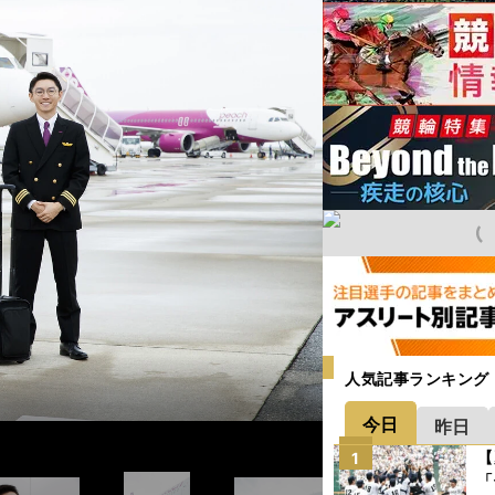
人気記事ランキング
今日
昨日
【
1
「