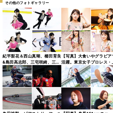
その他のフォトギャラリー
紀平梨花＆西山真瑚、櫛田育良
【写真】大食いやグラビア
&島田高志郎、三宅咲綺、三原
活躍。東京女子プロレス・
舞依......西日本選手権2025フ
わかな フォトギャラリー
ォトギャラリー