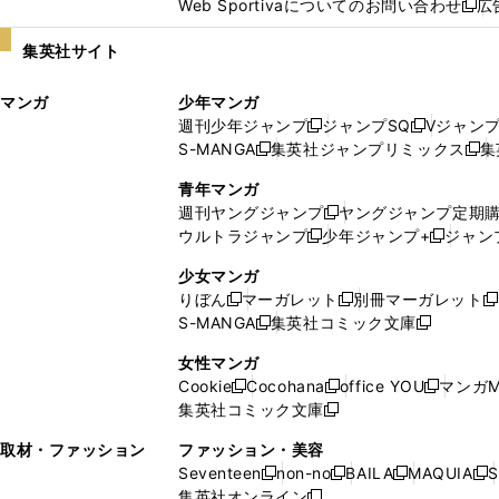
Web Sportivaについてのお問い合わせ
広
し
新
い
し
集英社サイト
ウ
い
ィ
ウ
マンガ
少年マンガ
ン
ィ
週刊少年ジャンプ
ジャンプSQ
Vジャン
ド
ン
新
新
S-MANGA
集英社ジャンプリミックス
集
ウ
ド
新
し
し
新
で
ウ
し
い
い
し
青年マンガ
開
で
い
ウ
ウ
い
週刊ヤングジャンプ
ヤングジャンプ定期
新
く
開
ウ
ィ
ィ
ウ
ウルトラジャンプ
少年ジャンプ+
ジャン
新
し
新
く
ィ
ン
ン
ィ
し
い
し
ン
ド
ド
ン
少女マンガ
い
ウ
い
ド
ウ
ウ
ド
りぼん
マーガレット
別冊マーガレット
新
新
新
ウ
ィ
ウ
ウ
で
で
ウ
S-MANGA
集英社コミック文庫
し
新
し
新
ィ
ン
ィ
で
開
開
で
い
し
い
し
ン
ド
ン
女性マンガ
開
く
く
開
ウ
い
ウ
い
ド
ウ
ド
Cookie
Cocohana
office YOU
マンガM
く
く
新
新
新
ィ
ウ
ィ
ウ
ウ
で
ウ
集英社コミック文庫
し
新
し
し
ン
ィ
ン
ィ
で
開
で
い
し
い
い
ド
ン
ド
ン
取材・ファッション
ファッション・美容
開
く
開
ウ
い
ウ
ウ
ウ
ド
ウ
ド
Seventeen
non-no
BAILA
MAQUIA
S
く
く
新
新
新
新
ィ
ウ
ィ
ィ
で
ウ
で
ウ
集英社オンライン