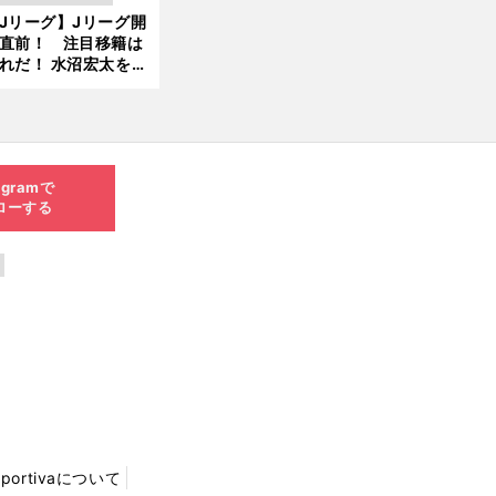
新
Jリーグ】Jリーグ開
6.0
直前！ 注目移籍は
8.0
れだ！ 水沼宏太を水
3更
貴史がすこ〜し語る
新
agramで
ローする
Sportivaについて