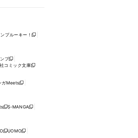
ャンプルーキー！
新
し
い
ウ
ャンプ
新
ィ
社コミック文庫
し
新
ン
い
し
ド
ウ
い
ウ
ガMeets
新
ィ
ウ
で
し
ン
ィ
開
い
ド
ン
く
ウ
ウ
ド
s
S-MANGA
新
新
ィ
で
ウ
し
し
ン
開
で
い
い
ド
く
開
ウ
ウ
ウ
NO
UOMO
く
新
新
ィ
ィ
で