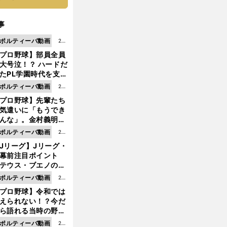
事
ポルティーバ動画
202
プロ野球】部員全員
6.0
大号泣！？ ハードだ
8.0
たPL学園時代を支え
6更
ものとは
ポルティーバ動画
202
新
プロ野球】先輩たち
6.0
気遣いに「もうでき
8.0
んな」。金村義明＆
6更
塚光二が明かす引退
ポルティーバ動画
202
新
ピソード！
Jリーグ】Jリーグ・
6.0
開幕前注目ポイント
8.0
テウス・ブエノの鹿
5更
移籍！ 恐るべし15
ポルティーバ動画
202
新
磯部怜夢！
プロ野球】令和では
6.0
えられない！？今だ
8.0
ら語れる当時の野球
4更
情とは...
ポルティーバ動画
202