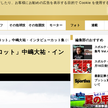
たり、お客様にお勧めの広告を表⽰する⽬的で Cookie を使⽤す
フ
その他球技
その他競技
モーター
フォト
連載
ット」中嶋大祐・インタビューカット集 (9ページ目)
編集部のおすすめ
スポルテ
ロット」中嶋大祐・イン
集号 Vol
スポルテ
月16日発
最新記事
プッシュ
いて