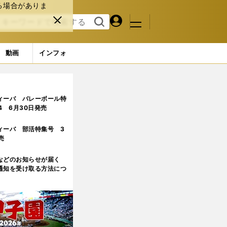
る場合がありま
マイペ
閉じ
検索
メニュ
ー
る
す
ジ
る
動画
インフォ
ィーバ バレーボール特
.4 6月30日発売
ィーバ 部活特集号 3
売
などのお知らせが届く
通知を受け取る方法につ