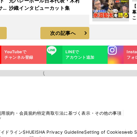
ード
元バレーボール日本代表・木村
【
サ
沙織インタビューカット集
幕
こ
沼
次の記事へ
Instagra
LINE
YouTubeで
LINEで
Inst
m
チャンネル登録
アカウント追加
フォ
利用規約・会員規約
特定商取引法に基づく表示・その他の事項
プ
ガイドライン
SHUEISHA Privacy Guideline
Setting of Cookies
web 