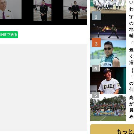
い
わ
だ
宇
2
の
地
LINEで送る
輔
題
「
3
気
く
浴
4
太
【
ァ
「
の
仙
5
か
高
画
が
員
み
もっと