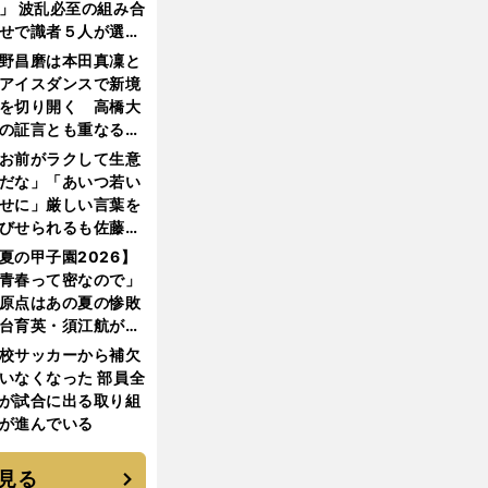
」 波乱必至の組み合
せで識者５人が選ん
優勝校はここだ！
野昌磨は本田真凜と
アイスダンスで新境
を切り開く 高橋大
の証言とも重なる課
と楽しさ
お前がラクして生意
だな」「あいつ若い
せに」厳しい言葉を
びせられるも佐藤慎
郎が貫いた誇りとフ
夏の甲子園2026】
ンへの思い
青春って密なので」
原点はあの夏の惨敗
台育英・須江航が明
す"日本一1000日計
校サッカーから補欠
"のすべて
いなくなった 部員全
が試合に出る取り組
が進んでいる
見る