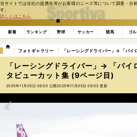
当サイトでは当社の提携先等がお客様のニーズ等について調査・分析し
web Sportiva (webスポルティーバ)
す。
詳しくはこちら
新着
ランキング
野球
サッカー
競馬
ゴル
we
フォトギャラリー
「レーシングドライバー」→ 「パイロ
b
ス
「レーシングドライバー」→ 「パイ
ポ
ル
タビューカット集 (9ページ目)
テ
2025年11月05日 09:00 公開
2025年11月05日 09:03 更新
ィ
ー
バ
次へ