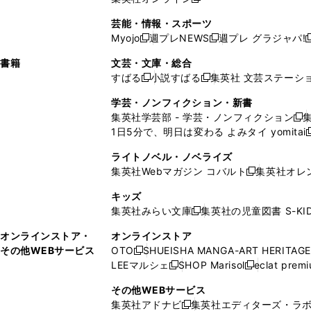
し
新
し
し
し
ン
ィ
ン
ン
開
で
開
で
い
し
い
い
い
ド
ン
ド
ド
芸能・情報・スポーツ
く
開
く
開
ウ
い
ウ
ウ
ウ
ウ
ド
ウ
ウ
Myojo
週プレNEWS
週プレ グラジャパ!
く
く
新
新
新
ィ
ウ
ィ
ィ
ィ
で
ウ
で
で
し
し
ン
ィ
ン
ン
ン
書籍
文芸・文庫・総合
開
で
開
開
い
い
ド
ン
ド
ド
ド
すばる
小説すばる
集英社 文芸ステーシ
く
開
く
く
新
新
ウ
ウ
ウ
ド
ウ
ウ
ウ
く
し
し
ィ
ィ
学芸・ノンフィクション・新書
で
ウ
で
で
で
い
い
ン
ン
集英社学芸部 - 学芸・ノンフィクション
開
で
開
開
開
新
ウ
ウ
ド
ド
1日5分で、明日は変わる よみタイ yomitai
く
開
く
く
く
し
新
ィ
ィ
ウ
ウ
く
い
ン
ン
ライトノベル・ノベライズ
で
で
ウ
ド
ド
集英社Webマガジン コバルト
集英社オレ
開
開
新
ィ
ウ
ウ
く
く
し
ン
キッズ
で
で
い
ド
集英社みらい文庫
集英社の児童図書 S-KID
開
開
新
ウ
ウ
く
く
し
ィ
オンラインストア・
オンラインストア
で
い
ン
その他WEBサービス
OTO
SHUEISHA MANGA-ART HERITAGE
開
新
ウ
ド
LEEマルシェ
SHOP Marisol
eclat prem
く
し
新
新
ィ
ウ
い
し
し
ン
その他WEBサービス
で
ウ
い
い
ド
集英社アドナビ
集英社エディターズ・ラ
開
新