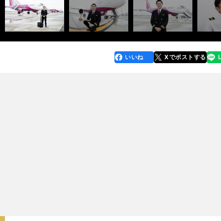
いいね
Xでポストする
line
faceboo
x
k