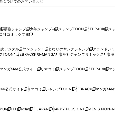
告についてのお問い合わせ
プ
最強ジャンプ
少年ジャンプ+
ジャンプTOON
ZEBRACK
ジ
新
新
新
新
新
英社コミック文庫
し
新
し
し
し
し
い
い
し
い
い
い
ウ
ウ
い
ウ
ウ
ウ
購読デジタル
ヤンジャン！
となりのヤングジャンプ
グランドジ
新
新
新
ィ
ィ
ウ
ィ
ィ
ィ
プTOON
ZEBRACK
S-MANGA
集英社ジャンプリミックス
集英
新
し
新
し
新
し
新
ン
ン
ィ
ン
ン
ン
し
い
し
い
し
い
し
ド
ド
ン
ド
ド
ド
い
ウ
い
ウ
い
ウ
い
ウ
ウ
ド
ウ
ウ
ウ
マンガMee公式サイト
リマコミ
ジャンプTOON
ZEBRACK
マン
新
新
新
新
ウ
ィ
ウ
ィ
ウ
ィ
ウ
で
で
ウ
で
で
で
し
し
し
し
し
ィ
ン
ィ
ン
ィ
ン
ィ
開
開
で
開
開
開
い
い
い
い
い
ン
ド
ン
ド
ン
ド
ン
く
く
開
く
く
く
ウ
ウ
ウ
ウ
ウ
ド
ウ
ド
ウ
ド
ウ
ド
ee公式サイト
リマコミ
ジャンプTOON
ZEBRACK
マンガMeet
く
新
新
新
新
ィ
ィ
ィ
ィ
ィ
ウ
で
ウ
で
ウ
で
ウ
し
し
し
し
ン
ン
ン
ン
ン
で
開
で
開
で
開
で
い
い
い
い
ド
ド
ド
ド
ド
開
く
開
く
開
く
開
ウ
ウ
ウ
ウ
ウ
ウ
ウ
ウ
ウ
PUR
LEE
eclat
T JAPAN
HAPPY PLUS ONE
MEN'S NON-
く
く
く
く
新
新
新
新
新
ィ
ィ
ィ
ィ
で
で
で
で
で