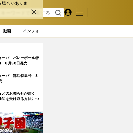
る場合がありま
マイペ
閉じ
検索
メニュ
ー
る
す
ジ
る
動画
インフォ
ィーバ バレーボール特
.4 6月30日発売
ィーバ 部活特集号 3
売
などのお知らせが届く
通知を受け取る方法につ