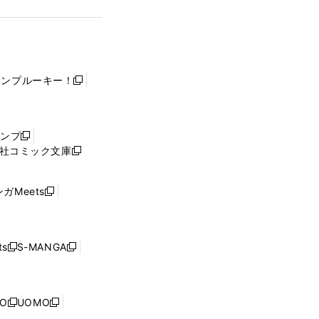
ャンプルーキー！
新
し
い
ウ
ャンプ
新
ィ
社コミック文庫
し
新
ン
い
し
ド
ウ
い
ウ
ガMeets
新
ィ
ウ
で
し
ン
ィ
開
い
ド
ン
く
ウ
ウ
ド
s
S-MANGA
新
新
ィ
で
ウ
し
し
ン
開
で
い
い
ド
く
開
ウ
ウ
ウ
NO
UOMO
く
新
新
ィ
ィ
で