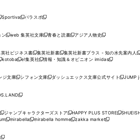
し
し
し
し
し
ン
ン
ン
ン
開
開
開
開
開
い
い
い
い
い
ド
ド
ド
ド
く
く
く
く
く
ウ
ウ
ウ
ウ
ウ
ウ
ウ
ウ
ウ
Sportiva
パラスポ
新
新
ィ
ィ
ィ
ィ
ィ
で
で
で
で
し
し
し
ン
ン
ン
ン
ン
開
開
開
開
い
い
い
ド
ド
ド
ド
ド
ョン
web 集英社文庫
青春と読書
アジア人物史
く
く
く
く
新
新
新
新
ウ
ウ
ウ
ウ
ウ
ウ
ウ
ウ
し
し
し
し
ィ
ィ
ィ
で
で
で
で
で
い
い
い
い
ン
ン
ン
集英社ビジネス書
集英社新書
集英社新書プラス - 知の水先案内人
開
開
開
開
開
新
新
新
ウ
ウ
ウ
ウ
ド
ド
ド
kotoba
e!集英社
情報・知識＆オピニオン imidas
く
く
く
く
く
新
し
新
し
新
ィ
ィ
ィ
ィ
ウ
ウ
ウ
し
し
い
し
い
し
ン
ン
ン
ン
で
で
で
い
い
ウ
い
ウ
い
ド
ド
ド
ド
ンジ文庫
シフォン文庫
ダッシュエックス文庫公式サイト
JUMP 
開
開
開
新
新
新
ウ
ウ
ィ
ウ
ィ
ウ
ウ
ウ
ウ
ウ
く
く
く
し
し
し
ィ
ィ
ン
ィ
ン
ィ
で
で
で
で
い
い
い
ン
ン
ド
ン
ド
ン
S.LAND
開
開
開
開
新
ウ
ウ
ウ
ド
ド
ウ
ド
ウ
ド
く
く
く
く
し
ィ
ィ
ィ
ウ
ウ
で
ウ
で
ウ
い
ン
ン
ン
ジャンプキャラクターズストア
HAPPY PLUS STORE
SHUEIS
で
で
開
で
開
で
新
新
新
ウ
ド
ド
ド
ium
mirabella
mirabella homme
zakka market
開
開
く
開
く
開
し
新
新
新
し
新
し
ィ
ウ
ウ
ウ
く
く
く
く
い
し
し
い
し
し
い
ン
で
で
で
ウ
い
い
ウ
い
い
ウ
ド
ボ
開
開
開
新