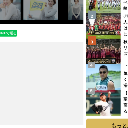
べ
崎
「
J
2
て
人
は
LINEで送る
に
と
秋
3
リ
ズ
4
を
「
気
く
浴
5
太
【
ァ
聖
高
る
ト
く
もっと