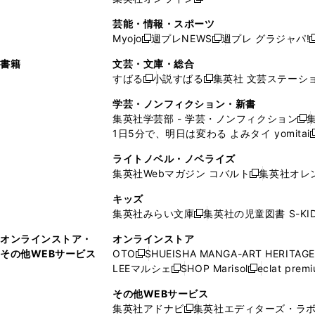
し
新
し
し
し
ン
ィ
ン
ン
開
で
開
で
い
し
い
い
い
ド
ン
ド
ド
芸能・情報・スポーツ
く
開
く
開
ウ
い
ウ
ウ
ウ
ウ
ド
ウ
ウ
Myojo
週プレNEWS
週プレ グラジャパ!
く
く
新
新
新
ィ
ウ
ィ
ィ
ィ
で
ウ
で
で
し
し
ン
ィ
ン
ン
ン
書籍
文芸・文庫・総合
開
で
開
開
い
い
ド
ン
ド
ド
ド
すばる
小説すばる
集英社 文芸ステーシ
く
開
く
く
新
新
ウ
ウ
ウ
ド
ウ
ウ
ウ
く
し
し
ィ
ィ
学芸・ノンフィクション・新書
で
ウ
で
で
で
い
い
ン
ン
集英社学芸部 - 学芸・ノンフィクション
開
で
開
開
開
新
ウ
ウ
ド
ド
1日5分で、明日は変わる よみタイ yomitai
く
開
く
く
く
し
新
ィ
ィ
ウ
ウ
く
い
ン
ン
ライトノベル・ノベライズ
で
で
ウ
ド
ド
集英社Webマガジン コバルト
集英社オレ
開
開
新
ィ
ウ
ウ
く
く
し
ン
キッズ
で
で
い
ド
集英社みらい文庫
集英社の児童図書 S-KID
開
開
新
ウ
ウ
く
く
し
ィ
オンラインストア・
オンラインストア
で
い
ン
その他WEBサービス
OTO
SHUEISHA MANGA-ART HERITAGE
開
新
ウ
ド
LEEマルシェ
SHOP Marisol
eclat prem
く
し
新
新
ィ
ウ
い
し
し
ン
その他WEBサービス
で
ウ
い
い
ド
集英社アドナビ
集英社エディターズ・ラ
開
新