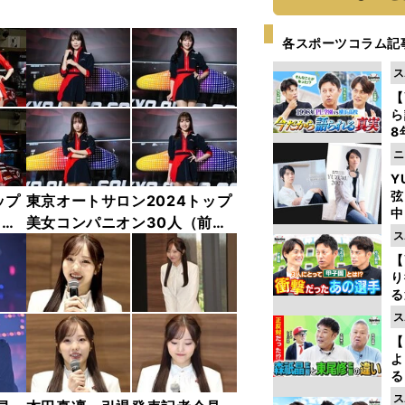
各スポーツコラム記
ス
【
ら
8
最
ニ
き
Y
弦
ップ
東京オートサロン2024トップ
中
中
美女コンパニオン30人（前
ス
編）「全身フォト」
【
り
る
学
ス
け
【
よ
る
光
ス