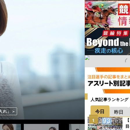
人気記事ランキング
今日
入れ」＞
入れ」＞
入れ」＞
入れ」＞
入れ」＞
入れ」＞
入れ」＞
入れ」＞
入れ」＞
入れ」＞
昨日
【
1
目