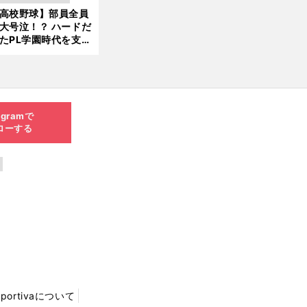
新
ソード
高校野球】部員全員
6.0
大号泣！？ ハードだ
8.0
たPL学園時代を支え
6更
ものとは
新
agramで
ローする
Sportivaについて