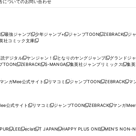
告についてのお問い合わせ
プ
最強ジャンプ
少年ジャンプ+
ジャンプTOON
ZEBRACK
ジ
新
新
新
新
新
英社コミック文庫
し
新
し
し
し
し
い
い
し
い
い
い
ウ
ウ
い
ウ
ウ
ウ
購読デジタル
ヤンジャン！
となりのヤングジャンプ
グランドジ
新
新
新
ィ
ィ
ウ
ィ
ィ
ィ
プTOON
ZEBRACK
S-MANGA
集英社ジャンプリミックス
集英
新
し
新
し
新
し
新
ン
ン
ィ
ン
ン
ン
し
い
し
い
し
い
し
ド
ド
ン
ド
ド
ド
い
ウ
い
ウ
い
ウ
い
ウ
ウ
ド
ウ
ウ
ウ
マンガMee公式サイト
リマコミ
ジャンプTOON
ZEBRACK
マン
新
新
新
新
ウ
ィ
ウ
ィ
ウ
ィ
ウ
で
で
ウ
で
で
で
し
し
し
し
し
ィ
ン
ィ
ン
ィ
ン
ィ
開
開
で
開
開
開
い
い
い
い
い
ン
ド
ン
ド
ン
ド
ン
く
く
開
く
く
く
ウ
ウ
ウ
ウ
ウ
ド
ウ
ド
ウ
ド
ウ
ド
ee公式サイト
リマコミ
ジャンプTOON
ZEBRACK
マンガMeet
く
新
新
新
新
ィ
ィ
ィ
ィ
ィ
ウ
で
ウ
で
ウ
で
ウ
し
し
し
し
ン
ン
ン
ン
ン
で
開
で
開
で
開
で
い
い
い
い
ド
ド
ド
ド
ド
開
く
開
く
開
く
開
ウ
ウ
ウ
ウ
ウ
ウ
ウ
ウ
ウ
PUR
LEE
eclat
T JAPAN
HAPPY PLUS ONE
MEN'S NON-
く
く
く
く
新
新
新
新
新
ィ
ィ
ィ
ィ
で
で
で
で
で