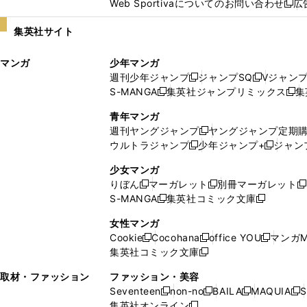
Web Sportivaについてのお問い合わせ
広
し
新
い
し
集英社サイト
ウ
い
ィ
ウ
マンガ
少年マンガ
ン
ィ
週刊少年ジャンプ
ジャンプSQ
Vジャン
ド
ン
新
新
S-MANGA
集英社ジャンプリミックス
集
ウ
ド
新
し
し
新
で
ウ
し
い
い
し
青年マンガ
開
で
い
ウ
ウ
い
週刊ヤングジャンプ
ヤングジャンプ定期
新
く
開
ウ
ィ
ィ
ウ
ウルトラジャンプ
少年ジャンプ+
ジャン
新
し
新
く
ィ
ン
ン
ィ
し
い
し
ン
ド
ド
ン
少女マンガ
い
ウ
い
ド
ウ
ウ
ド
りぼん
マーガレット
別冊マーガレット
新
新
新
ウ
ィ
ウ
ウ
で
で
ウ
S-MANGA
集英社コミック文庫
し
新
し
新
ィ
ン
ィ
で
開
開
で
い
し
い
し
ン
ド
ン
女性マンガ
開
く
く
開
ウ
い
ウ
い
ド
ウ
ド
Cookie
Cocohana
office YOU
マンガM
く
く
新
新
新
ィ
ウ
ィ
ウ
ウ
で
ウ
集英社コミック文庫
し
新
し
し
ン
ィ
ン
ィ
で
開
で
い
し
い
い
ド
ン
ド
ン
取材・ファッション
ファッション・美容
開
く
開
ウ
い
ウ
ウ
ウ
ド
ウ
ド
Seventeen
non-no
BAILA
MAQUIA
S
く
く
新
新
新
新
ィ
ウ
ィ
ィ
で
ウ
で
ウ
集英社オンライン