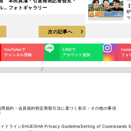
昌
本田真凜・引退発表記者会見・
ピ
【
ルド
フォトギャラリー
が
ラ
っ
た
次の記事へ
Instagra
LINE
YouTubeで
LINEで
Inst
m
チャンネル登録
アカウント追加
フォ
利用規約・会員規約
特定商取引法に基づく表示・その他の事項
プ
ガイドライン
SHUEISHA Privacy Guideline
Setting of Cookies
web 