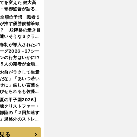
てを変えた 健大高
・青栁監督が語る
機動破壊」はこうし
1全順位予想 識者５
生まれた
が推す優勝候補筆頭
？ J2降格の憂き目
遭いそうな３クラブ
は？
春制が導入されたJ1
ーグ2026－27シー
ンの行方はいかに!?
５人の識者が全順位
大胆予想
お前がラクして生意
だな」「あいつ若い
せに」厳しい言葉を
びせられるも佐藤慎
郎が貫いた誇りとフ
夏の甲子園2026】
ンへの思い
隷クリストファー・
部陸の「２回加速す
」規格外のストレー
 それでもプロではな
大学進学を選ぶ理由
見る