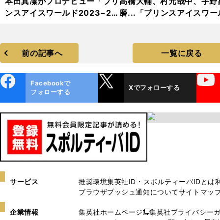
本田真凜がプロデビュー「プリ
高橋大輔、村元哉中、宇野
ンスアイスワールド2023−20
磨...「プリンスアイスワー
24」フォトギャラリー
2023−2024」フォトギャ
リー
前の記事へ
一覧に戻る
ebo
X
YouTube
Facebookで
Xでフォローする
ok
フォローする
サービス
推奨環境
集英社ID・スポルティーバIDとは
ブラウザプッシュ通知について
サイトマッ
企業情報
集英社ホームページ
集英社プライバシー
新