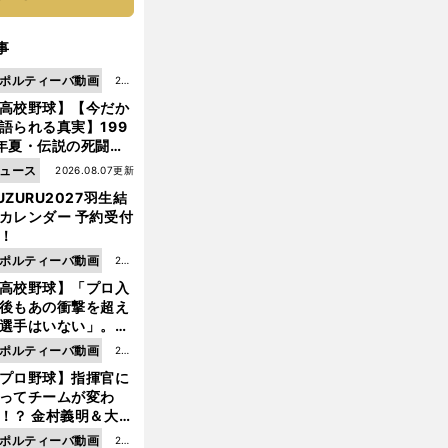
事
ポルティーバ動画
202
高校野球】【今だか
6.0
語られる真実】199
8.0
年夏・伝説の死闘の
7更
中にPL学園に何が起
ュース
2026.08.07更新
新
ていた！？
UZURU2027羽生結
カレンダー 予約受付
！
ポルティーバ動画
202
高校野球】「プロ入
6.0
後もあの衝撃を超え
8.0
選手はいない」。PL
6更
園トリオが衝撃を受
ポルティーバ動画
202
新
た選手
プロ野球】指揮官に
6.0
ってチームが変わ
8.0
！？ 金村義明＆大塚
6更
二が語る歴代監督エ
ポルティーバ動画
202