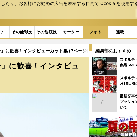
たり、お客様にお勧めの広告を表⽰する⽬的で Cookie を使⽤す
フ
その他球技
その他競技
モーター
フォト
連載
」に歓喜！インタビューカット集 (7ページ目)
編集部のおすすめ
スポルテ
一」に歓喜！インタビュ
集号 Vol
スポルテ
月16日発
最新記事
プッシュ
いて