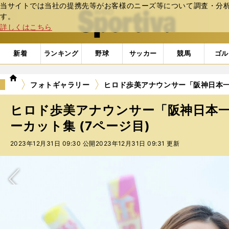
当サイトでは当社の提携先等がお客様のニーズ等について調査・分析し
web Sportiva (webスポルティーバ)
す。
詳しくはこちら
新着
ランキング
野球
サッカー
競馬
ゴル
we
フォトギャラリー
ヒロド歩美アナウンサー「阪神日本一
b
ス
ヒロド歩美アナウンサー「阪神日本
ポ
ル
ーカット集 (7ページ目)
テ
2023年12月31日 09:30 公開
2023年12月31日 09:31 更新
ィ
ー
バ
次へ