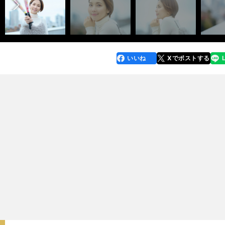
いいね
Xでポストする
line
faceboo
x
k