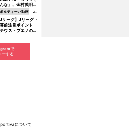
8.0
んな」。金村義明＆
6更
塚光二が明かす引退
ポルティーバ動画
202
新
ピソード！
Jリーグ】Jリーグ・
6.0
開幕前注目ポイント
8.0
テウス・ブエノの鹿
5更
移籍！ 恐るべし15
新
磯部怜夢！
agramで
ローする
Sportivaについて