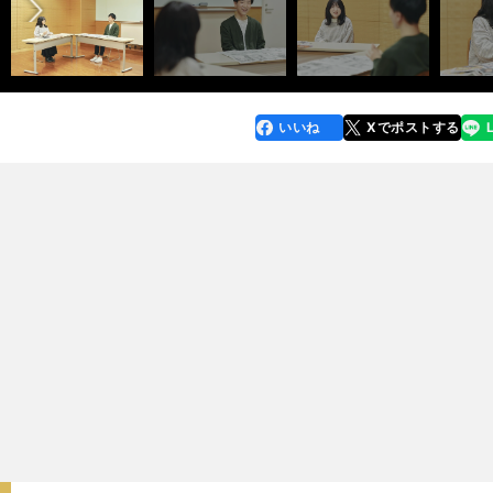
いいね
Xでポストする
line
faceboo
x
k