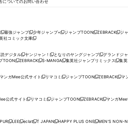
告についてのお問い合わせ
プ
最強ジャンプ
少年ジャンプ+
ジャンプTOON
ZEBRACK
ジ
新
新
新
新
新
英社コミック文庫
し
新
し
し
し
し
い
い
し
い
い
い
ウ
ウ
い
ウ
ウ
ウ
購読デジタル
ヤンジャン！
となりのヤングジャンプ
グランドジ
新
新
新
ィ
ィ
ウ
ィ
ィ
ィ
プTOON
ZEBRACK
S-MANGA
集英社ジャンプリミックス
集英
新
し
新
し
新
し
新
ン
ン
ィ
ン
ン
ン
し
い
し
い
し
い
し
ド
ド
ン
ド
ド
ド
い
ウ
い
ウ
い
ウ
い
ウ
ウ
ド
ウ
ウ
ウ
マンガMee公式サイト
リマコミ
ジャンプTOON
ZEBRACK
マン
新
新
新
新
ウ
ィ
ウ
ィ
ウ
ィ
ウ
で
で
ウ
で
で
で
し
し
し
し
し
ィ
ン
ィ
ン
ィ
ン
ィ
開
開
で
開
開
開
い
い
い
い
い
ン
ド
ン
ド
ン
ド
ン
く
く
開
く
く
く
ウ
ウ
ウ
ウ
ウ
ド
ウ
ド
ウ
ド
ウ
ド
ee公式サイト
リマコミ
ジャンプTOON
ZEBRACK
マンガMeet
く
新
新
新
新
ィ
ィ
ィ
ィ
ィ
ウ
で
ウ
で
ウ
で
ウ
し
し
し
し
ン
ン
ン
ン
ン
で
開
で
開
で
開
で
い
い
い
い
ド
ド
ド
ド
ド
開
く
開
く
開
く
開
ウ
ウ
ウ
ウ
ウ
ウ
ウ
ウ
ウ
PUR
LEE
eclat
T JAPAN
HAPPY PLUS ONE
MEN'S NON-
く
く
く
く
新
新
新
新
新
ィ
ィ
ィ
ィ
で
で
で
で
で