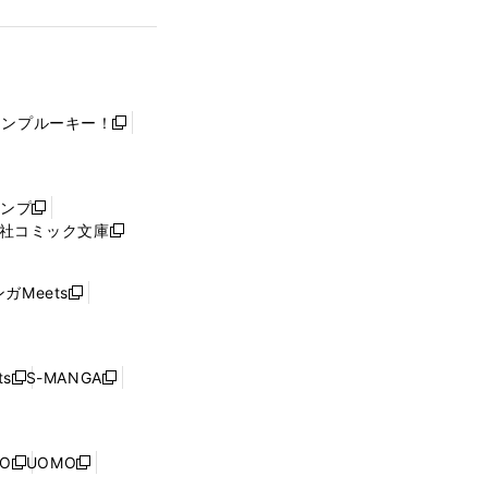
ャンプルーキー！
新
し
い
ウ
ャンプ
新
ィ
社コミック文庫
し
新
ン
い
し
ド
ウ
い
ウ
ガMeets
新
ィ
ウ
で
し
ン
ィ
開
い
ド
ン
く
ウ
ウ
ド
s
S-MANGA
新
新
ィ
で
ウ
し
し
ン
開
で
い
い
ド
く
開
ウ
ウ
ウ
NO
UOMO
く
新
新
ィ
ィ
で