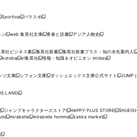
し
し
し
し
し
ン
ン
ン
ン
開
開
開
開
開
い
い
い
い
い
ド
ド
ド
ド
く
く
く
く
く
ウ
ウ
ウ
ウ
ウ
ウ
ウ
ウ
ウ
Sportiva
パラスポ
新
新
ィ
ィ
ィ
ィ
ィ
で
で
で
で
し
し
し
ン
ン
ン
ン
ン
開
開
開
開
い
い
い
ド
ド
ド
ド
ド
ョン
web 集英社文庫
青春と読書
アジア人物史
く
く
く
く
新
新
新
新
ウ
ウ
ウ
ウ
ウ
ウ
ウ
ウ
し
し
し
し
ィ
ィ
ィ
で
で
で
で
で
い
い
い
い
ン
ン
ン
集英社ビジネス書
集英社新書
集英社新書プラス - 知の水先案内人
開
開
開
開
開
新
新
新
ウ
ウ
ウ
ウ
ド
ド
ド
kotoba
e!集英社
情報・知識＆オピニオン imidas
く
く
く
く
く
新
し
新
し
新
ィ
ィ
ィ
ィ
ウ
ウ
ウ
し
し
い
し
い
し
ン
ン
ン
ン
で
で
で
い
い
ウ
い
ウ
い
ド
ド
ド
ド
ンジ文庫
シフォン文庫
ダッシュエックス文庫公式サイト
JUMP 
開
開
開
新
新
新
ウ
ウ
ィ
ウ
ィ
ウ
ウ
ウ
ウ
ウ
く
く
く
し
し
し
ィ
ィ
ン
ィ
ン
ィ
で
で
で
で
い
い
い
ン
ン
ド
ン
ド
ン
S.LAND
開
開
開
開
新
ウ
ウ
ウ
ド
ド
ウ
ド
ウ
ド
く
く
く
く
し
ィ
ィ
ィ
ウ
ウ
で
ウ
で
ウ
い
ン
ン
ン
ジャンプキャラクターズストア
HAPPY PLUS STORE
SHUEIS
で
で
開
で
開
で
新
新
新
ウ
ド
ド
ド
ium
mirabella
mirabella homme
zakka market
開
開
く
開
く
開
し
新
新
新
し
新
し
ィ
ウ
ウ
ウ
く
く
く
く
い
し
し
い
し
し
い
ン
で
で
で
ウ
い
い
ウ
い
い
ウ
ド
ボ
開
開
開
新