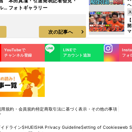
昌
本田真凜・引退発表記者会見・
へ
ルド
フォトギャラリー
大
ス
ラ
エ
【
マ
次の記事へ
島
歳
Instagra
LINE
YouTubeで
LINEで
Inst
m
チャンネル登録
アカウント追加
フォ
利用規約・会員規約
特定商取引法に基づく表示・その他の事項
プ
ガイドライン
SHUEISHA Privacy Guideline
Setting of Cookies
web 