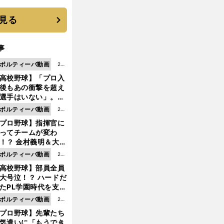
に３年目のNBA挑戦
続く
見る
事
ポルティーバ動画
202
高校野球】「プロ入
6.0
後もあの衝撃を超え
8.0
選手はいない」。PL
6更
園トリオが衝撃を受
ポルティーバ動画
202
新
た選手
プロ野球】指揮官に
6.0
ってチームが変わ
8.0
！？ 金村義明＆大塚
6更
二が語る歴代監督エ
ポルティーバ動画
202
新
ソード
高校野球】部員全員
6.0
大号泣！？ ハードだ
8.0
たPL学園時代を支え
6更
ものとは
ポルティーバ動画
202
新
プロ野球】先輩たち
6.0
気遣いに「もうでき