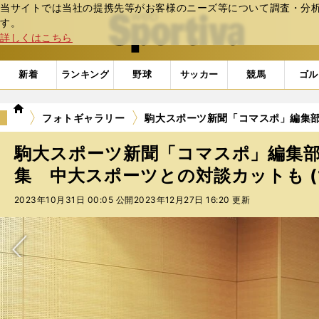
当サイトでは当社の提携先等がお客様のニーズ等について調査・分析し
web Sportiva (webスポルティーバ)
す。
詳しくはこちら
新着
ランキング
野球
サッカー
競馬
ゴル
we
フォトギャラリー
駒大スポーツ新聞「コマスポ」編集部
b
ス
駒大スポーツ新聞「コマスポ」編集
ポ
ル
集 中大スポーツとの対談カットも (
テ
2023年10月31日 00:05 公開
2023年12月27日 16:20 更新
ィ
ー
バ
次へ