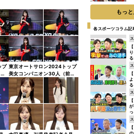
糧
は
もっと
各スポーツコラム記
ス
【
り
る
学
ス
ップ
東京オートサロン2024トップ
け
中
美女コンパニオン30人（前
【
よ
編）「全身フォト」
る
光
ス
ピ
【
が
っ
た
ス
【
の