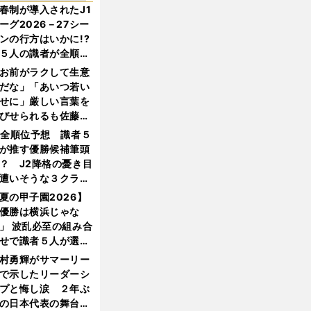
春制が導入されたJ1
ーグ2026－27シー
ンの行方はいかに!?
５人の識者が全順位
大胆予想
お前がラクして生意
だな」「あいつ若い
せに」厳しい言葉を
びせられるも佐藤慎
郎が貫いた誇りとフ
1全順位予想 識者５
ンへの思い
が推す優勝候補筆頭
？ J2降格の憂き目
遭いそうな３クラブ
は？
夏の甲子園2026】
優勝は横浜じゃな
」 波乱必至の組み合
せで識者５人が選ん
優勝校はここだ！
村勇輝がサマーリー
で示したリーダーシ
プと悔し涙 ２年ぶ
の日本代表の舞台を