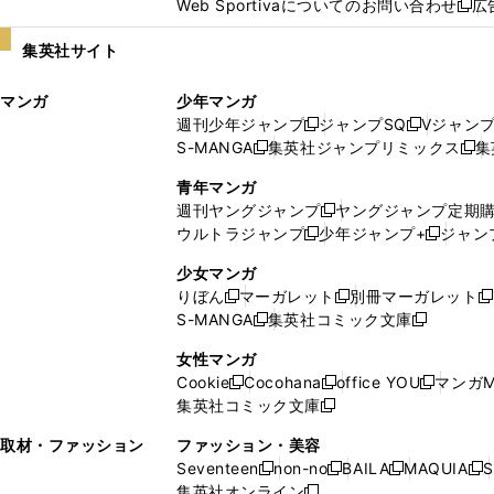
Web Sportivaについてのお問い合わせ
広
し
新
い
し
集英社サイト
ウ
い
ィ
ウ
マンガ
少年マンガ
ン
ィ
週刊少年ジャンプ
ジャンプSQ
Vジャン
ド
ン
新
新
S-MANGA
集英社ジャンプリミックス
集
ウ
ド
新
し
し
新
で
ウ
し
い
い
し
青年マンガ
開
で
い
ウ
ウ
い
週刊ヤングジャンプ
ヤングジャンプ定期
新
く
開
ウ
ィ
ィ
ウ
ウルトラジャンプ
少年ジャンプ+
ジャン
新
し
新
く
ィ
ン
ン
ィ
し
い
し
ン
ド
ド
ン
少女マンガ
い
ウ
い
ド
ウ
ウ
ド
りぼん
マーガレット
別冊マーガレット
新
新
新
ウ
ィ
ウ
ウ
で
で
ウ
S-MANGA
集英社コミック文庫
し
新
し
新
ィ
ン
ィ
で
開
開
で
い
し
い
し
ン
ド
ン
女性マンガ
開
く
く
開
ウ
い
ウ
い
ド
ウ
ド
Cookie
Cocohana
office YOU
マンガM
く
く
新
新
新
ィ
ウ
ィ
ウ
ウ
で
ウ
集英社コミック文庫
し
新
し
し
ン
ィ
ン
ィ
で
開
で
い
し
い
い
ド
ン
ド
ン
取材・ファッション
ファッション・美容
開
く
開
ウ
い
ウ
ウ
ウ
ド
ウ
ド
Seventeen
non-no
BAILA
MAQUIA
S
く
く
新
新
新
新
ィ
ウ
ィ
ィ
で
ウ
で
ウ
集英社オンライン