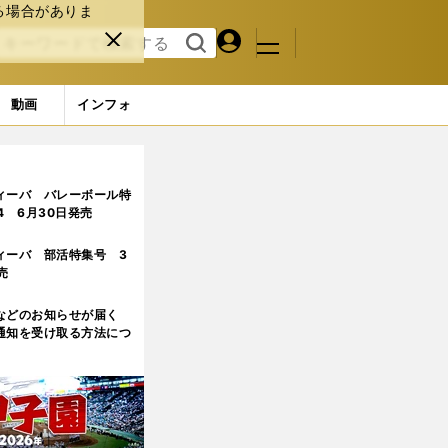
る場合がありま
マイペ
閉じ
検索
メニュ
ー
る
す
ジ
る
動画
インフォ
目)
ィーバ バレーボール特
.4 6月30日発売
ィーバ 部活特集号 3
売
などのお知らせが届く
通知を受け取る方法につ