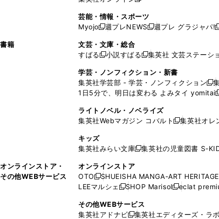
し
新
し
し
し
ン
ィ
ン
ン
開
で
開
で
い
し
い
い
い
ド
ン
ド
ド
芸能・情報・スポーツ
く
開
く
開
ウ
い
ウ
ウ
ウ
ウ
ド
ウ
ウ
Myojo
週プレNEWS
週プレ グラジャパ!
く
く
新
新
新
ィ
ウ
ィ
ィ
ィ
で
ウ
で
で
し
し
ン
ィ
ン
ン
ン
書籍
文芸・文庫・総合
開
で
開
開
い
い
ド
ン
ド
ド
ド
すばる
小説すばる
集英社 文芸ステーシ
く
開
く
く
新
新
ウ
ウ
ウ
ド
ウ
ウ
ウ
く
し
し
ィ
ィ
学芸・ノンフィクション・新書
で
ウ
で
で
で
い
い
ン
ン
集英社学芸部 - 学芸・ノンフィクション
開
で
開
開
開
新
ウ
ウ
ド
ド
1日5分で、明日は変わる よみタイ yomitai
く
開
く
く
く
し
新
ィ
ィ
ウ
ウ
く
い
ン
ン
ライトノベル・ノベライズ
で
で
ウ
ド
ド
集英社Webマガジン コバルト
集英社オレ
開
開
新
ィ
ウ
ウ
く
く
し
ン
キッズ
で
で
い
ド
集英社みらい文庫
集英社の児童図書 S-KID
開
開
新
ウ
ウ
く
く
し
ィ
オンラインストア・
オンラインストア
で
い
ン
その他WEBサービス
OTO
SHUEISHA MANGA-ART HERITAGE
開
新
ウ
ド
LEEマルシェ
SHOP Marisol
eclat prem
く
し
新
新
ィ
ウ
い
し
し
ン
その他WEBサービス
で
ウ
い
い
ド
集英社アドナビ
集英社エディターズ・ラ
開
新