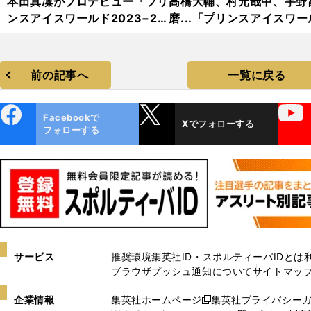
本田真凜がプロデビュー「プリ
高橋大輔、村元哉中、宇野
ンスアイスワールド2023−20
磨...「プリンスアイスワー
24」フォトギャラリー
2023−2024」フォトギャ
リー
前の記事へ
一覧に戻る
ebo
X
YouTube
Facebookで
Xでフォローする
ok
フォローする
サービス
推奨環境
集英社ID・スポルティーバIDとは
ブラウザプッシュ通知について
サイトマッ
企業情報
集英社ホームページ
集英社プライバシー
新