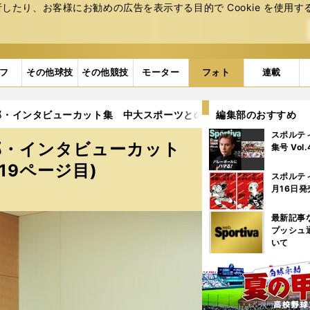
たり、お客様にお勧めの広告を表⽰する⽬的で Cookie を使⽤す
フ
その他球技
その他競技
モーター
フォト
連載
・インタビューカット集 中大スポーツとの対談カットも (19ページ
編集部のおすすめ
スポルテ
部・インタビューカット
集号 Vol
19ページ目)
スポルテ
月16日発
最新記事
プッシュ
いて