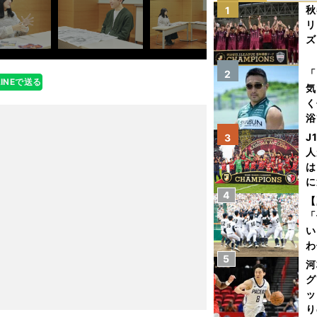
秋
1
リ
ズ
を
「
2
LINEで送る
気
く
浴
太
J
3
ァ
人
は
に
4
と
【
「
い
わ
5
だ
河
グ
ッ
り