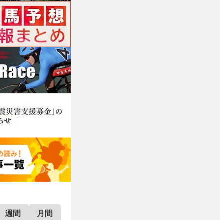
週間
月間