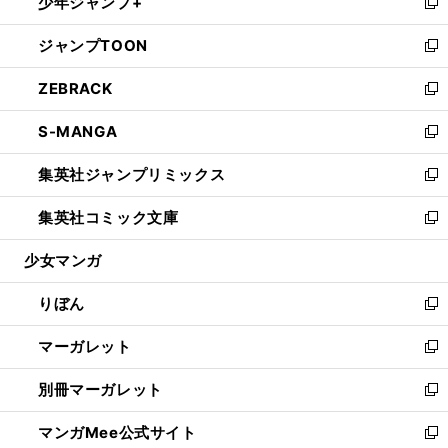
少年ジャンプ+
く
で
ド
ィ
い
新
開
ウ
ン
ウ
し
ジャンプTOON
く
で
ド
ィ
い
新
開
ウ
ン
ウ
し
ZEBRACK
く
で
ド
ィ
い
新
開
ウ
ン
ウ
し
S-MANGA
く
で
ド
ィ
い
新
開
ウ
ン
ウ
し
集英社ジャンプリミックス
く
で
ド
ィ
い
新
開
ウ
ン
ウ
し
集英社コミック文庫
く
で
ド
ィ
い
新
開
ウ
ン
ウ
し
少女マンガ
く
で
ド
ィ
い
開
ウ
ン
ウ
りぼん
く
で
ド
ィ
新
開
ウ
ン
し
マーガレット
く
で
ド
い
新
開
ウ
ウ
し
別冊マーガレット
く
で
ィ
い
新
開
ン
ウ
し
マンガMee公式サイト
く
ド
ィ
い
新