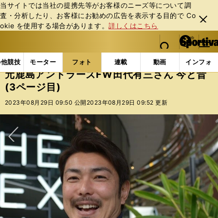
当サイトでは当社の提携先等がお客様のニーズ等について調
査・分析したり、お客様にお勧めの広告を表⽰する⽬的で Co
閉じ
okie を使⽤する場合があります。
詳しくはこちら
る
マイペ
web Sportiva (webスポルティーバ)
検索
メニュ
we
ー
フォトギャラリー
コラムフォト
元鹿島アントラーズF
b
ジ
の他競技
モーター
フォト
連載
動画
インフォ
ス
元鹿島アントラーズFW田代有三さん 今と昔
ポ
(3ページ目)
ル
テ
2023年08月29日 09:50 公開
2023年08月29日 09:52 更新
ィ
ー
バ
次へ