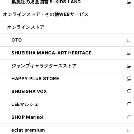
集英社の児童図書 S-KIDS.LAND
く
で
ド
い
新
開
ウ
ウ
し
オンラインストア・
その他WEBサービス
く
で
ィ
い
開
ン
ウ
オンラインストア
く
ド
ィ
ウ
ン
OTO
で
ド
新
開
ウ
し
SHUEISHA MANGA-ART HERITAGE
く
で
い
新
開
ウ
し
ジャンプキャラクターズストア
く
ィ
い
新
ン
ウ
し
HAPPY PLUS STORE
ド
ィ
い
新
ウ
ン
ウ
し
SHUEISHA VOX
で
ド
ィ
い
新
開
ウ
ン
ウ
し
LEEマルシェ
く
で
ド
ィ
い
新
開
ウ
ン
ウ
し
SHOP Marisol
く
で
ド
ィ
い
新
開
ウ
ン
ウ
し
eclat premium
く
で
ド
ィ
い
新