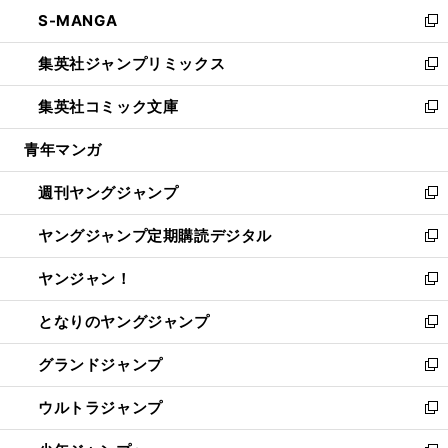
ン
ウ
し
S-MANGA
く
で
ド
ィ
い
新
開
ウ
ン
ウ
し
集英社ジャンプリミックス
く
で
ド
ィ
い
新
開
ウ
ン
ウ
し
集英社コミック文庫
く
で
ド
ィ
い
新
開
ウ
ン
ウ
し
青年マンガ
く
で
ド
ィ
い
開
ウ
ン
ウ
週刊ヤングジャンプ
く
で
ド
ィ
新
開
ウ
ン
し
ヤングジャンプ定期購読デジタル
く
で
ド
い
新
開
ウ
ウ
し
ヤンジャン！
く
で
ィ
い
新
開
ン
ウ
し
となりのヤングジャンプ
く
ド
ィ
い
新
ウ
ン
ウ
し
グランドジャンプ
で
ド
ィ
い
新
開
ウ
ン
ウ
し
ウルトラジャンプ
く
で
ド
ィ
い
新
開
ウ
ン
ウ
し