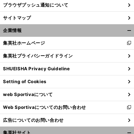
ブラウザプッシュ通知について
サイトマップ
企業情報
開
く/
集英社ホームページ
新
閉
し
じ
集英社プライバシーガイドライン
い
る
ウ
SHUEISHA Privacy Guideline
ィ
ン
Setting of Cookies
ド
ウ
web Sportivaについて
で
開
Web Sportivaについてのお問い合わせ
く
新
し
広告についてのお問い合わせ
い
ウ
集英社サイト
ィ