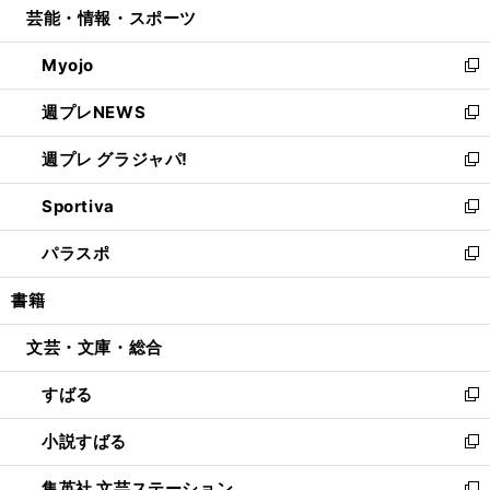
芸能・情報・スポーツ
く
で
ド
ィ
い
開
ウ
ン
ウ
Myojo
く
で
ド
ィ
新
開
ウ
ン
し
週プレNEWS
く
で
ド
い
新
開
ウ
ウ
し
週プレ グラジャパ!
く
で
ィ
い
新
開
ン
ウ
し
Sportiva
く
ド
ィ
い
新
ウ
ン
ウ
し
パラスポ
で
ド
ィ
い
新
開
ウ
ン
ウ
し
書籍
く
で
ド
ィ
い
開
ウ
ン
ウ
文芸・文庫・総合
く
で
ド
ィ
開
ウ
ン
すばる
く
で
ド
新
開
ウ
し
小説すばる
く
で
い
新
開
ウ
し
集英社 文芸ステーション
く