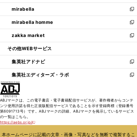
開
ウ
ン
ウ
し
mirabella
く
で
ド
ィ
い
新
開
ウ
ン
ウ
し
mirabella homme
く
で
ド
ィ
い
新
開
ウ
ン
ウ
し
zakka market
く
で
ド
ィ
い
新
開
ウ
ン
ウ
し
その他WEBサービス
く
で
ド
ィ
い
開
ウ
ン
ウ
集英社アドナビ
く
で
ド
ィ
新
開
ウ
ン
し
集英社エディターズ・ラボ
く
で
ド
い
新
開
ウ
ウ
し
く
で
ィ
い
開
ン
ウ
ABJマークは、この電子書店・電子書籍配信サービスが、著作権者からコンテ
く
ド
ィ
ンツ使用許諾を得た正規版配信サービスであることを示す登録商標（登録番号
ウ
ン
第6091713号）です。ABJマークの詳細、ABJマークを掲示しているサービス
で
ド
の一覧はこちら。
開
ウ
https://aebs.or.jp/
新
く
で
し
い
開
本ホームページに記載の文章・画像・写真などを無断で複製するこ