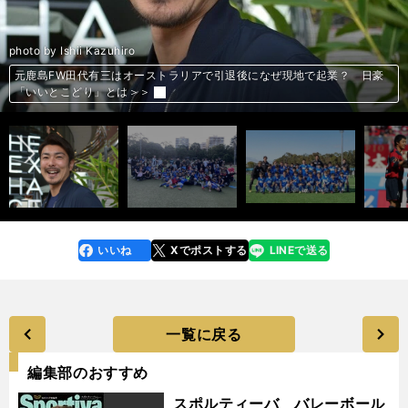
photo by Ishii Kazuhiro
元鹿島FW田代有三はオーストラリアで引退後になぜ現地で起業？ 日豪
元鹿島FW田代有三はオーストラリアで引退後になぜ現地で起業？ 日豪
元鹿島FW田代有三はオーストラリアで引退後になぜ現地で起業？ 日豪
元鹿島FW田代有三はオーストラリアで引退後になぜ現地で起業？ 日豪
元鹿島FW田代有三はオーストラリアで引退後になぜ現地で起業？ 日豪
元鹿島FW田代有三はオーストラリアで引退後になぜ現地で起業？ 日豪
田代有三が現役引退。「鹿島がなければ、プロ生活は５年で終わってい
前へ
「いいとこどり」とは＞＞
「いいとこどり」とは＞＞
「いいとこどり」とは＞＞
「いいとこどり」とは＞＞
「いいとこどり」とは＞＞
「いいとこどり」とは＞＞
た」＞＞
プロ生活14年を全う。田代有三は「未練なくサッカーをやめられた」＞＞
いいね
Xでポストする
LINEで送る
line
faceboo
x
k
一覧に戻る
編集部のおすすめ
スポルティーバ バレーボール