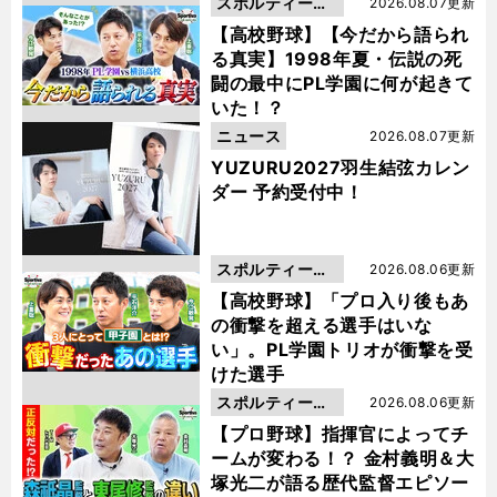
スポルティーバ
2026.08.07更新
動画
【高校野球】【今だから語られ
る真実】1998年夏・伝説の死
闘の最中にPL学園に何が起きて
いた！？
ニュース
2026.08.07更新
YUZURU2027羽生結弦カレン
ダー 予約受付中！
スポルティーバ
2026.08.06更新
動画
【高校野球】「プロ入り後もあ
の衝撃を超える選手はいな
い」。PL学園トリオが衝撃を受
けた選手
スポルティーバ
2026.08.06更新
動画
【プロ野球】指揮官によってチ
ームが変わる！？ 金村義明＆大
塚光二が語る歴代監督エピソー