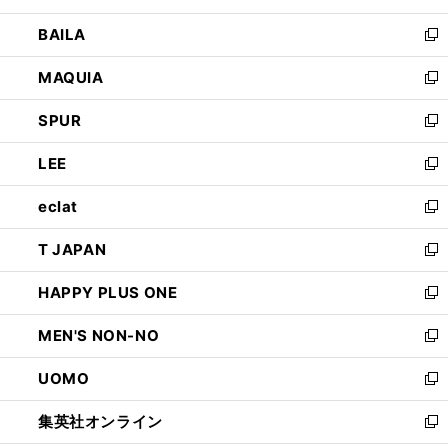
開
ウ
し
BAILA
く
ィ
い
新
ン
ウ
し
MAQUIA
ド
ィ
い
新
ウ
ン
ウ
し
SPUR
で
ド
ィ
い
新
開
ウ
ン
ウ
し
LEE
く
で
ド
ィ
い
新
開
ウ
ン
ウ
し
eclat
く
で
ド
ィ
い
新
開
ウ
ン
ウ
し
T JAPAN
く
で
ド
ィ
い
新
開
ウ
ン
ウ
し
HAPPY PLUS ONE
く
で
ド
ィ
い
新
開
ウ
ン
ウ
し
MEN'S NON-NO
く
で
ド
ィ
い
新
開
ウ
ン
ウ
し
UOMO
く
で
ド
ィ
い
新
開
ウ
ン
ウ
し
集英社オンライン
く
で
ド
ィ
い
新
開
ウ
ン
ウ
し