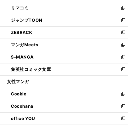
ウ
ン
ウ
し
リマコミ
で
ド
ィ
い
新
開
ウ
ン
ウ
し
ジャンプTOON
く
で
ド
ィ
い
新
開
ウ
ン
ウ
し
ZEBRACK
く
で
ド
ィ
い
新
開
ウ
ン
ウ
し
マンガMeets
く
で
ド
ィ
い
新
開
ウ
ン
ウ
し
S-MANGA
く
で
ド
ィ
い
新
開
ウ
ン
ウ
し
集英社コミック文庫
く
で
ド
ィ
い
新
開
ウ
ン
ウ
し
女性マンガ
く
で
ド
ィ
い
開
ウ
ン
ウ
Cookie
く
で
ド
ィ
新
開
ウ
ン
し
Cocohana
く
で
ド
い
新
開
ウ
ウ
し
office YOU
く
で
ィ
い
新
開
ン
ウ
し