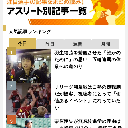
人気記事ランキング
今日
昨日
週間
月間
羽生結弦を覚醒させた「誰かの
1
ために」の思い 五輪連覇の偉
業への道のり
Ｊリーグ開幕戦は白熱の逆転劇
2
だが観客、視聴者にとって「価
値あるイベント」になっていた
か
栗原陵矢が無名校進学の理由は
3
「自転車で13分」 春江工出身