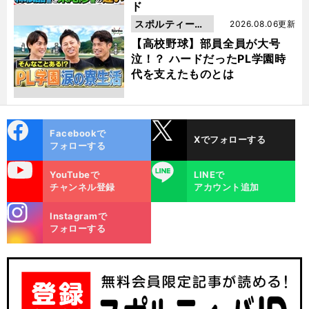
ド
スポルティーバ
2026.08.06更新
動画
【高校野球】部員全員が大号
泣！？ ハードだったPL学園時
代を支えたものとは
cebo
X
Facebookで
Xでフォローする
ok
フォローする
uTube
LINE
YouTubeで
LINEで
チャンネル登録
アカウント追加
stagra
Instagramで
m
フォローする