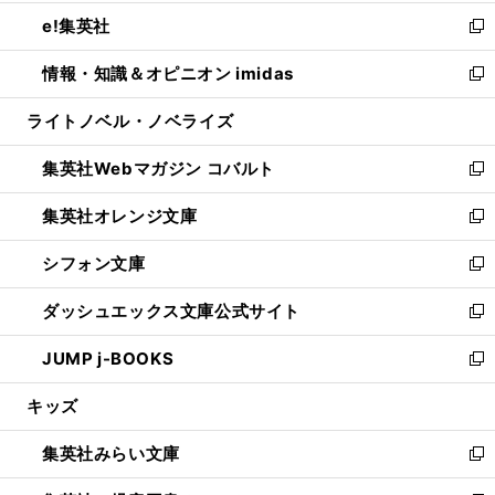
開
ウ
ン
ウ
し
e!集英社
く
で
ド
ィ
い
新
開
ウ
ン
ウ
し
情報・知識＆オピニオン imidas
く
で
ド
ィ
い
新
開
ウ
ン
ウ
し
ライトノベル・ノベライズ
く
で
ド
ィ
い
開
ウ
ン
ウ
集英社Webマガジン コバルト
く
で
ド
ィ
新
開
ウ
ン
し
集英社オレンジ文庫
く
で
ド
い
新
開
ウ
ウ
し
シフォン文庫
く
で
ィ
い
新
開
ン
ウ
し
ダッシュエックス文庫公式サイト
く
ド
ィ
い
新
ウ
ン
ウ
し
JUMP j-BOOKS
で
ド
ィ
い
新
開
ウ
ン
ウ
し
キッズ
く
で
ド
ィ
い
開
ウ
ン
ウ
集英社みらい文庫
く
で
ド
ィ
新
開
ウ
ン
し