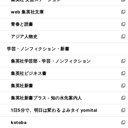
ィ
い
新
ン
ウ
し
web 集英社文庫
ド
ィ
い
新
ウ
ン
ウ
し
青春と読書
で
ド
ィ
い
新
開
ウ
ン
ウ
し
アジア人物史
く
で
ド
ィ
い
新
開
ウ
ン
ウ
し
学芸・ノンフィクション・新書
く
で
ド
ィ
い
開
ウ
ン
ウ
集英社学芸部 - 学芸・ノンフィクション
く
で
ド
ィ
新
開
ウ
ン
し
集英社ビジネス書
く
で
ド
い
新
開
ウ
ウ
し
集英社新書
く
で
ィ
い
新
開
ン
ウ
し
集英社新書プラス - 知の水先案内人
く
ド
ィ
い
新
ウ
ン
ウ
し
1日5分で、明日は変わる よみタイ yomitai
で
ド
ィ
い
新
開
ウ
ン
ウ
し
kotoba
く
で
ド
ィ
い
新