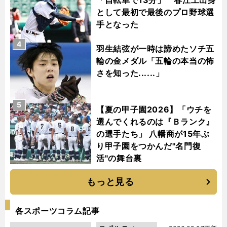
として最初で最後のプロ野球選
手となった
4
羽生結弦が一時は諦めたソチ五
輪の金メダル「五輪の本当の怖
さを知った......」
5
【夏の甲子園2026】「ウチを
選んでくれるのは『Ｂランク』
の選手たち」 八幡商が15年ぶ
り甲子園をつかんだ"名門復
活"の舞台裏
もっと見る
各スポーツコラム記事