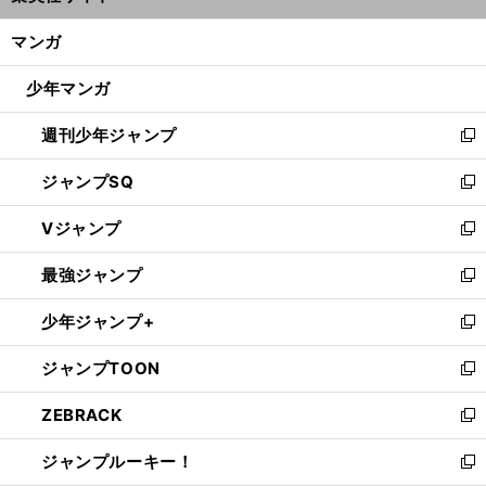
開
ン
く/
マンガ
ド
閉
ウ
じ
少年マンガ
で
る
開
週刊少年ジャンプ
く
新
し
ジャンプSQ
い
新
ウ
し
Vジャンプ
ィ
い
新
ン
ウ
し
最強ジャンプ
ド
ィ
い
新
ウ
ン
ウ
し
少年ジャンプ+
で
ド
ィ
い
新
開
ウ
ン
ウ
し
ジャンプTOON
く
で
ド
ィ
い
新
開
ウ
ン
ウ
し
ZEBRACK
く
で
ド
ィ
い
新
開
ウ
ン
ウ
し
ジャンプルーキー！
く
で
ド
ィ
い
新
開
ウ