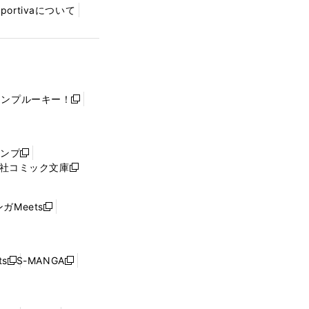
Sportivaについて
ャンプルーキー！
新
し
い
ウ
ャンプ
新
ィ
社コミック文庫
し
新
ン
い
し
ド
ウ
い
ウ
ガMeets
新
ィ
ウ
で
し
ン
ィ
開
い
ド
ン
く
ウ
ウ
ド
s
S-MANGA
新
新
ィ
で
ウ
し
し
ン
開
で
い
い
ド
く
開
ウ
ウ