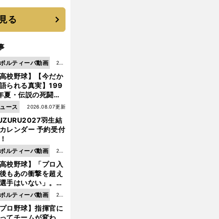
 それでもプロではな
大学進学を選ぶ理由
見る
事
ポルティーバ動画
202
高校野球】【今だか
6.0
語られる真実】199
8.0
年夏・伝説の死闘の
7更
中にPL学園に何が起
ュース
2026.08.07更新
新
ていた！？
UZURU2027羽生結
カレンダー 予約受付
！
ポルティーバ動画
202
高校野球】「プロ入
6.0
後もあの衝撃を超え
8.0
選手はいない」。PL
6更
園トリオが衝撃を受
ポルティーバ動画
202
新
た選手
プロ野球】指揮官に
6.0
ってチームが変わ