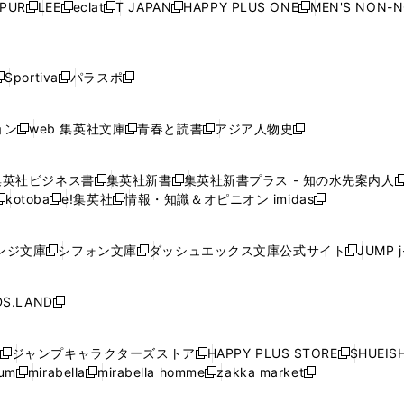
ウ
ウ
ウ
ウ
ウ
PUR
LEE
eclat
T JAPAN
HAPPY PLUS ONE
MEN'S NON-
く
く
く
く
新
新
新
新
新
ィ
ィ
ィ
ィ
で
で
で
で
で
し
し
し
し
し
ン
ン
ン
ン
開
開
開
開
開
い
い
い
い
い
ド
ド
ド
ド
く
く
く
く
く
ウ
ウ
ウ
ウ
ウ
ウ
ウ
ウ
ウ
Sportiva
パラスポ
新
新
ィ
ィ
ィ
ィ
ィ
で
で
で
で
し
し
し
ン
ン
ン
ン
ン
開
開
開
開
い
い
い
ド
ド
ド
ド
ド
ョン
web 集英社文庫
青春と読書
アジア人物史
く
く
く
く
新
新
新
新
ウ
ウ
ウ
ウ
ウ
ウ
ウ
ウ
し
し
し
し
ィ
ィ
ィ
で
で
で
で
で
い
い
い
い
ン
ン
ン
集英社ビジネス書
集英社新書
集英社新書プラス - 知の水先案内人
開
開
開
開
開
新
新
新
ウ
ウ
ウ
ウ
ド
ド
ド
kotoba
e!集英社
情報・知識＆オピニオン imidas
く
く
く
く
く
新
し
新
し
新
ィ
ィ
ィ
ィ
ウ
ウ
ウ
し
し
い
し
い
し
ン
ン
ン
ン
で
で
で
い
い
ウ
い
ウ
い
ド
ド
ド
ド
ンジ文庫
シフォン文庫
ダッシュエックス文庫公式サイト
JUMP 
開
開
開
新
新
新
ウ
ウ
ィ
ウ
ィ
ウ
ウ
ウ
ウ
ウ
く
く
く
し
し
し
ィ
ィ
ン
ィ
ン
ィ
で
で
で
で
い
い
い
ン
ン
ド
ン
ド
ン
S.LAND
開
開
開
開
新
ウ
ウ
ウ
ド
ド
ウ
ド
ウ
ド
く
く
く
く
し
ィ
ィ
ィ
ウ
ウ
で
ウ
で
ウ
い
ン
ン
ン
ジャンプキャラクターズストア
HAPPY PLUS STORE
SHUEIS
で
で
開
で
開
で
新
新
新
ウ
ド
ド
ド
ium
mirabella
mirabella homme
zakka market
開
開
く
開
く
開
し
新
新
新
し
新
し
ィ
ウ
ウ
ウ
く
く
く
く
い
し
し
い
し
し
い
ン