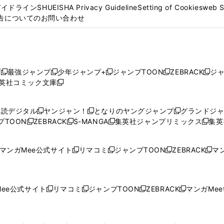
ガイドライン
SHUEISHA Privacy Guideline
Setting of Cookies
web 
告についてのお問い合わせ
プ
最強ジャンプ
少年ジャンプ+
ジャンプTOON
ZEBRACK
ジ
新
新
新
新
新
英社コミック文庫
し
新
し
し
し
し
い
い
し
い
い
い
ウ
ウ
い
ウ
ウ
ウ
購読デジタル
ヤンジャン！
となりのヤングジャンプ
グランドジ
新
新
新
ィ
ィ
ウ
ィ
ィ
ィ
プTOON
ZEBRACK
S-MANGA
集英社ジャンプリミックス
集英
新
し
新
し
新
し
新
ン
ン
ィ
ン
ン
ン
し
い
し
い
し
い
し
ド
ド
ン
ド
ド
ド
い
ウ
い
ウ
い
ウ
い
ウ
ウ
ド
ウ
ウ
ウ
マンガMee公式サイト
リマコミ
ジャンプTOON
ZEBRACK
マン
新
新
新
新
ウ
ィ
ウ
ィ
ウ
ィ
ウ
で
で
ウ
で
で
で
し
し
し
し
し
ィ
ン
ィ
ン
ィ
ン
ィ
開
開
で
開
開
開
い
い
い
い
い
ン
ド
ン
ド
ン
ド
ン
く
く
開
く
く
く
ウ
ウ
ウ
ウ
ウ
ド
ウ
ド
ウ
ド
ウ
ド
ee公式サイト
リマコミ
ジャンプTOON
ZEBRACK
マンガMeet
く
新
新
新
新
ィ
ィ
ィ
ィ
ィ
ウ
で
ウ
で
ウ
で
ウ
し
し
し
し
ン
ン
ン
ン
ン
で
開
で
開
で
開
で
い
い
い
い
ド
ド
ド
ド
ド
開
く
開
く
開
く
開
ウ
ウ
ウ
ウ