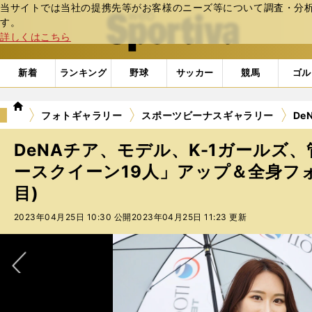
当サイトでは当社の提携先等がお客様のニーズ等について調査・分析し
web Sportiva (webスポルティーバ)
す。
詳しくはこちら
新着
ランキング
野球
サッカー
競馬
ゴル
we
フォトギャラリー
スポーツビーナスギャラリー
De
b
ス
DeNAチア、モデル、K-1ガールズ、
ポ
ル
ースクイーン19人」アップ＆全身フォト
テ
目)
ィ
ー
2023年04月25日 10:30 公開
2023年04月25日 11:23 更新
バ