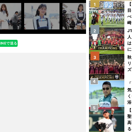
【
1
目
べ
崎
「
J
2
て
人
は
LINEで送る
に
と
秋
3
リ
ズ
4
を
「
気
く
浴
5
太
【
ァ
聖
高
る