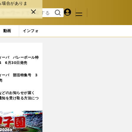
る場合がありま
マイペ
閉じ
検索
メニュ
ー
る
す
ジ
る
動画
インフォ
ン19人」アップ＆全身フォト（38点） (21ページ目)
ィーバ バレーボール特
.4 6月30日発売
ィーバ 部活特集号 3
売
などのお知らせが届く
通知を受け取る方法につ