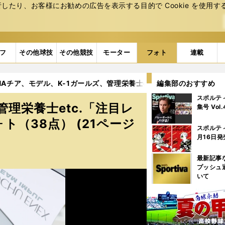
たり、お客様にお勧めの広告を表⽰する⽬的で Cookie を使⽤す
フ
その他球技
その他競技
モーター
フォト
連載
NAチア、モデル、K-1ガールズ、管理栄養士etc.「注目レースクイー
編集部のおすすめ
スポルテ
管理栄養士etc.「注目レ
集号 Vol
（38点） (21ページ
スポルテ
月16日発
最新記事
プッシュ
いて