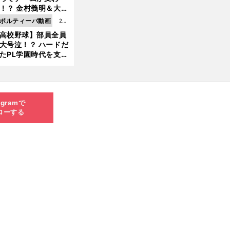
8.0
！？ 金村義明＆大塚
6更
二が語る歴代監督エ
ポルティーバ動画
202
新
ソード
高校野球】部員全員
6.0
大号泣！？ ハードだ
8.0
たPL学園時代を支え
6更
ものとは
新
agramで
ローする