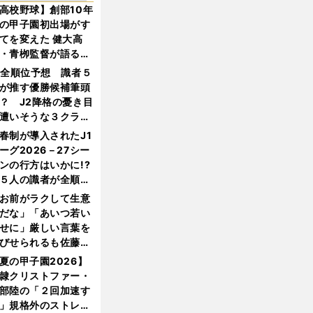
高校野球】創部10年
の甲子園初出場がす
てを変えた 健大高
・青栁監督が語る
機動破壊」はこうし
1全順位予想 識者５
生まれた
が推す優勝候補筆頭
？ J2降格の憂き目
遭いそうな３クラブ
は？
春制が導入されたJ1
ーグ2026－27シー
ンの行方はいかに!?
５人の識者が全順位
大胆予想
お前がラクして生意
だな」「あいつ若い
せに」厳しい言葉を
びせられるも佐藤慎
郎が貫いた誇りとフ
夏の甲子園2026】
ンへの思い
隷クリストファー・
部陸の「２回加速す
」規格外のストレー