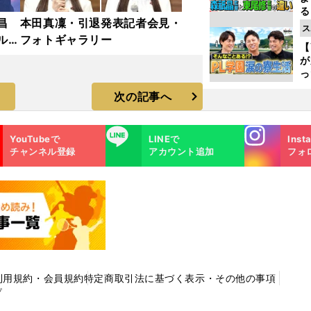
る
昌
本田真凜・引退発表記者会見・
光
ス
ピ
ルド
フォトギャラリー
【
ラ
が
っ
た
次の記事へ
Instagra
LINE
YouTubeで
LINEで
Inst
m
チャンネル登録
アカウント追加
フォ
利用規約・会員規約
特定商取引法に基づく表示・その他の事項
プ