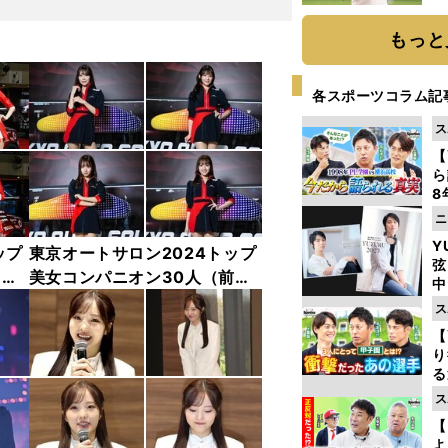
ト
く
もっと
各スポーツコラム記
ス
【
ら
8
最
ニ
き
Y
ップ
東京オートサロン2024トップ
弦
中
美女コンパニオン30人（前
中
編）「全身フォト」
ス
【
り
る
学
ス
け
【
よ