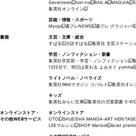
ウ
ド
ウ
ド
Seventeen
non-no
BAILA
MAQUIA
S
く
く
新
新
新
新
ィ
ウ
ィ
ィ
で
ウ
で
ウ
集英社オンライン
し
新
し
し
し
ン
ィ
ン
ン
開
で
開
で
い
し
い
い
い
ド
ン
ド
ド
芸能・情報・スポーツ
く
開
く
開
ウ
い
ウ
ウ
ウ
ウ
ド
ウ
ウ
Myojo
週プレNEWS
週プレ グラジャパ!
く
く
新
新
新
ィ
ウ
ィ
ィ
ィ
で
ウ
で
で
し
し
ン
ィ
ン
ン
ン
書籍
文芸・文庫・総合
開
で
開
開
い
い
ド
ン
ド
ド
ド
すばる
小説すばる
集英社 文芸ステーシ
く
開
く
く
新
新
ウ
ウ
ウ
ド
ウ
ウ
ウ
く
し
し
ィ
ィ
学芸・ノンフィクション・新書
で
ウ
で
で
で
い
い
ン
ン
集英社学芸部 - 学芸・ノンフィクション
開
で
開
開
開
新
ウ
ウ
ド
ド
1日5分で、明日は変わる よみタイ yomitai
く
開
く
く
く
し
新
ィ
ィ
ウ
ウ
く
い
ン
ン
ライトノベル・ノベライズ
で
で
ウ
ド
ド
集英社Webマガジン コバルト
集英社オレ
開
開
新
ィ
ウ
ウ
く
く
し
ン
キッズ
で
で
い
ド
集英社みらい文庫
集英社の児童図書 S-KID
開
開
新
ウ
ウ
く
く
し
ィ
オンラインストア・
オンラインストア
で
い
ン
その他WEBサービス
OTO
SHUEISHA MANGA-ART HERITAGE
開
新
ウ
ド
LEEマルシェ
SHOP Marisol
eclat prem
く
し
新
新
ィ
ウ
い
し
し
ン