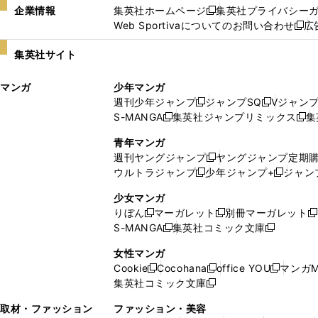
企業情報
集英社ホームページ
集英社プライバシー
新
Web Sportivaについてのお問い合わせ
広
し
新
い
し
集英社サイト
ウ
い
ィ
ウ
マンガ
少年マンガ
ン
ィ
週刊少年ジャンプ
ジャンプSQ
Vジャン
ド
ン
新
新
S-MANGA
集英社ジャンプリミックス
集
ウ
ド
新
し
し
新
で
ウ
し
い
い
し
青年マンガ
開
で
い
ウ
ウ
い
週刊ヤングジャンプ
ヤングジャンプ定期
新
く
開
ウ
ィ
ィ
ウ
ウルトラジャンプ
少年ジャンプ+
ジャン
新
し
新
く
ィ
ン
ン
ィ
し
い
し
ン
ド
ド
ン
少女マンガ
い
ウ
い
ド
ウ
ウ
ド
りぼん
マーガレット
別冊マーガレット
新
新
新
ウ
ィ
ウ
ウ
で
で
ウ
S-MANGA
集英社コミック文庫
し
新
し
新
ィ
ン
ィ
で
開
開
で
い
し
い
し
ン
ド
ン
女性マンガ
開
く
く
開
ウ
い
ウ
い
ド
ウ
ド
Cookie
Cocohana
office YOU
マンガM
く
く
新
新
新
ィ
ウ
ィ
ウ
ウ
で
ウ
集英社コミック文庫
し
新
し
し
ン
ィ
ン
ィ
で
開
で
い
し
い
い
ド
ン
ド
ン
取材・ファッション
ファッション・美容
開
く
開
ウ
い
ウ
ウ