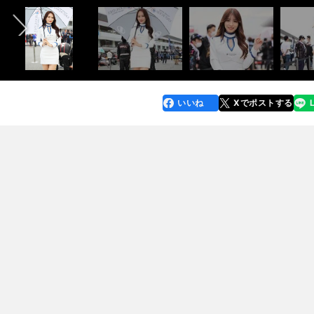
いいね
Xでポストする
line
faceboo
x
k