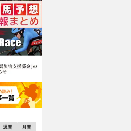
週間
月間