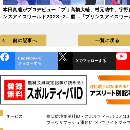
本田真凜がプロデビュー「プリ
高橋大輔、村元哉中、宇野
ンスアイスワールド2023−20
磨...「プリンスアイスワー
24」フォトギャラリー
2023−2024」フォトギャ
リー
前の記事へ
一覧に戻る
ebo
X
YouTube
Facebookで
Xでフォローする
ok
フォローする
サービス
推奨環境
集英社ID・スポルティーバIDとは
ブラウザプッシュ通知について
サイトマッ