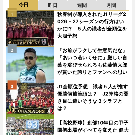
今日
昨日
週間
月間
秋春制が導入されたJ1リーグ2
1
026－27シーズンの行方はい
かに!? ５人の識者が全順位を
大胆予想
「お前がラクして生意気だな」
2
「あいつ若いくせに」厳しい言
葉を浴びせられるも佐藤慎太郎
が貫いた誇りとファンへの思い
J1全順位予想 識者５人が推す
3
優勝候補筆頭は？ J2降格の憂
き目に遭いそうな３クラブと
は？
4
【高校野球】創部10年目の甲子
園初出場がすべてを変えた 健大