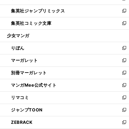
開
ウ
ン
ウ
し
集英社ジャンプリミックス
く
で
ド
ィ
い
新
開
ウ
ン
ウ
し
集英社コミック文庫
く
で
ド
ィ
い
新
開
ウ
ン
ウ
し
少女マンガ
く
で
ド
ィ
い
開
ウ
ン
ウ
りぼん
く
で
ド
ィ
新
開
ウ
ン
し
マーガレット
く
で
ド
い
新
開
ウ
ウ
し
別冊マーガレット
く
で
ィ
い
新
開
ン
ウ
し
マンガMee公式サイト
く
ド
ィ
い
新
ウ
ン
ウ
し
リマコミ
で
ド
ィ
い
新
開
ウ
ン
ウ
し
ジャンプTOON
く
で
ド
ィ
い
新
開
ウ
ン
ウ
し
ZEBRACK
く
で
ド
ィ
い
新
開
ウ
ン