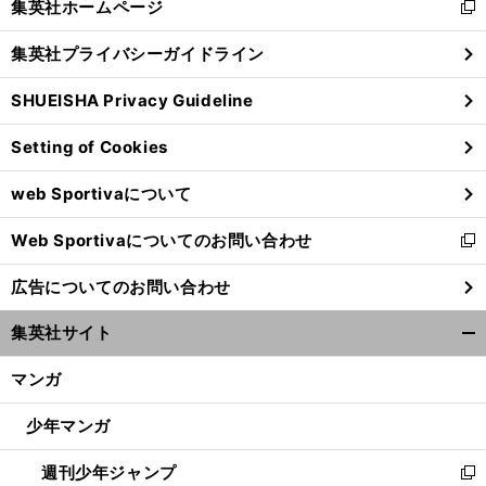
集英社ホームページ
新
閉
し
じ
集英社プライバシーガイドライン
い
る
ウ
SHUEISHA Privacy Guideline
ィ
ン
Setting of Cookies
ド
ウ
web Sportivaについて
で
開
Web Sportivaについてのお問い合わせ
く
新
し
広告についてのお問い合わせ
い
ウ
集英社サイト
ィ
開
ン
く/
マンガ
ド
閉
ウ
じ
少年マンガ
で
る
開
週刊少年ジャンプ
く
新