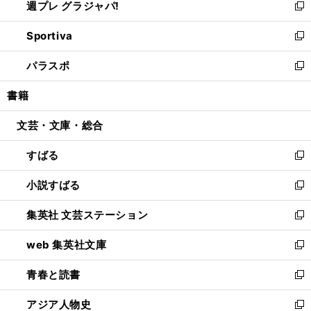
週プレ グラジャパ!
く
で
ィ
い
新
開
ン
ウ
し
Sportiva
く
ド
ィ
い
新
ウ
ン
ウ
し
パラスポ
で
ド
ィ
い
新
開
ウ
ン
ウ
し
書籍
く
で
ド
ィ
い
開
ウ
ン
ウ
文芸・文庫・総合
く
で
ド
ィ
開
ウ
ン
すばる
く
で
ド
新
開
ウ
し
小説すばる
く
で
い
新
開
ウ
し
集英社 文芸ステーション
く
ィ
い
新
ン
ウ
し
web 集英社文庫
ド
ィ
い
新
ウ
ン
ウ
し
青春と読書
で
ド
ィ
い
新
開
ウ
ン
ウ
し
アジア人物史
く
で
ド
ィ
い
新