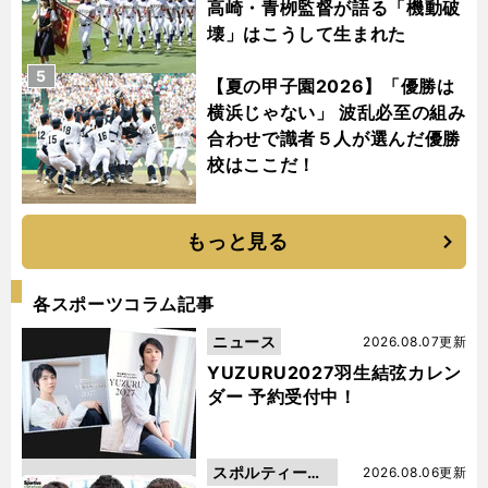
高崎・青栁監督が語る「機動破
壊」はこうして生まれた
5
【夏の甲子園2026】「優勝は
横浜じゃない」 波乱必至の組み
合わせで識者５人が選んだ優勝
校はここだ！
もっと見る
各スポーツコラム記事
ニュース
2026.08.07更新
YUZURU2027羽生結弦カレン
ダー 予約受付中！
スポルティーバ
2026.08.06更新