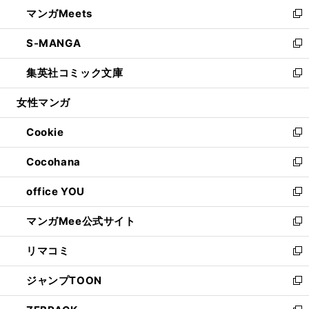
ウ
し
マンガMeets
く
で
ド
ィ
い
新
開
ウ
ン
ウ
し
S-MANGA
く
で
ド
ィ
い
新
開
ウ
ン
ウ
し
集英社コミック文庫
く
で
ド
ィ
い
新
開
ウ
ン
ウ
し
女性マンガ
く
で
ド
ィ
い
開
ウ
ン
ウ
Cookie
く
で
ド
ィ
新
開
ウ
ン
し
Cocohana
く
で
ド
い
新
開
ウ
ウ
し
office YOU
く
で
ィ
い
新
開
ン
ウ
し
マンガMee公式サイト
く
ド
ィ
い
新
ウ
ン
ウ
し
リマコミ
で
ド
ィ
い
新
開
ウ
ン
ウ
し
ジャンプTOON
く
で
ド
ィ
い
新
開
ウ
ン
ウ
し