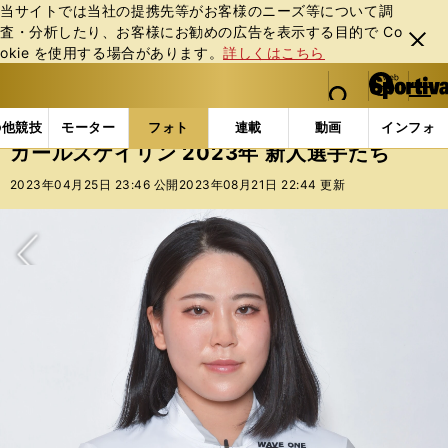
当サイトでは当社の提携先等がお客様のニーズ等について調
査・分析したり、お客様にお勧めの広告を表⽰する⽬的で Co
閉じ
okie を使⽤する場合があります。
詳しくはこちら
る
マイペ
web Sportiva (webスポルティーバ)
検索
メニュ
we
ー
フォトギャラリー
スポーツビーナスギャラリー
ガー
b
ジ
の他競技
モーター
フォト
連載
動画
インフォ
ス
ガールズケイリン 2023年 新人選手たち
ポ
ル
2023年04月25日 23:46 公開
2023年08月21日 22:44 更新
テ
ィ
ー
バ
次へ