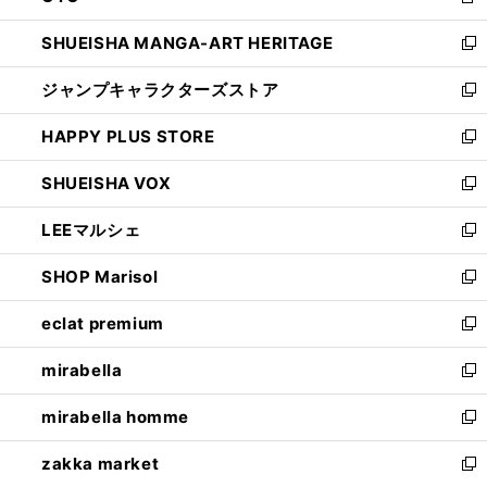
新
開
ウ
し
SHUEISHA MANGA-ART HERITAGE
く
で
い
新
開
ウ
し
ジャンプキャラクターズストア
く
ィ
い
新
ン
ウ
し
HAPPY PLUS STORE
ド
ィ
い
新
ウ
ン
ウ
し
SHUEISHA VOX
で
ド
ィ
い
新
開
ウ
ン
ウ
し
LEEマルシェ
く
で
ド
ィ
い
新
開
ウ
ン
ウ
し
SHOP Marisol
く
で
ド
ィ
い
新
開
ウ
ン
ウ
し
eclat premium
く
で
ド
ィ
い
新
開
ウ
ン
ウ
し
mirabella
く
で
ド
ィ
い
新
開
ウ
ン
ウ
し
mirabella homme
く
で
ド
ィ
い
新
開
ウ
ン
ウ
し
zakka market
く
で
ド
ィ
い
新
開