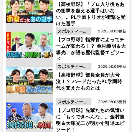
動画
【高校野球】「プロ入り後もあ
の衝撃を超える選手はいな
い」。PL学園トリオが衝撃を受
けた選手
スポルティーバ
2026.08.06更新
動画
【プロ野球】指揮官によってチ
ームが変わる！？ 金村義明＆大
塚光二が語る歴代監督エピソー
ド
スポルティーバ
2026.08.06更新
動画
【高校野球】部員全員が大号
泣！？ ハードだったPL学園時
代を支えたものとは
スポルティーバ
2026.08.06更新
動画
【プロ野球】先輩たちの気遣い
に「もうできへんな」。金村義
明＆大塚光二が明かす引退エピ
ソード！