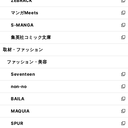
ZEBRACK
く
で
ド
ィ
い
新
開
ウ
ン
ウ
し
マンガMeets
く
で
ド
ィ
い
新
開
ウ
ン
ウ
し
S-MANGA
く
で
ド
ィ
い
新
開
ウ
ン
ウ
し
集英社コミック文庫
く
で
ド
ィ
い
新
開
ウ
ン
ウ
し
取材・ファッション
く
で
ド
ィ
い
開
ウ
ン
ウ
ファッション・美容
く
で
ド
ィ
開
ウ
ン
Seventeen
く
で
ド
新
開
ウ
し
non-no
く
で
い
新
開
ウ
し
BAILA
く
ィ
い
新
ン
ウ
し
MAQUIA
ド
ィ
い
新
ウ
ン
ウ
し
SPUR
で
ド
ィ
い
新