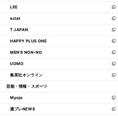
開
ウ
ン
ウ
し
LEE
く
で
ド
ィ
い
新
開
ウ
ン
ウ
し
eclat
く
で
ド
ィ
い
新
開
ウ
ン
ウ
し
T JAPAN
く
で
ド
ィ
い
新
開
ウ
ン
ウ
し
HAPPY PLUS ONE
く
で
ド
ィ
い
新
開
ウ
ン
ウ
し
MEN'S NON-NO
く
で
ド
ィ
い
新
開
ウ
ン
ウ
し
UOMO
く
で
ド
ィ
い
新
開
ウ
ン
ウ
し
集英社オンライン
く
で
ド
ィ
い
新
開
ウ
ン
ウ
し
芸能・情報・スポーツ
く
で
ド
ィ
い
開
ウ
ン
ウ
Myojo
く
で
ド
ィ
新
開
ウ
ン
し
週プレNEWS
く
で
ド
い
新
開
ウ
ウ
し