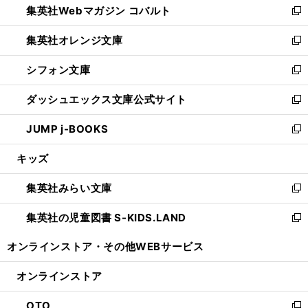
集英社Webマガジン コバルト
く
で
ド
ィ
新
開
ウ
ン
し
集英社オレンジ文庫
く
で
ド
い
新
開
ウ
ウ
し
シフォン文庫
く
で
ィ
い
新
開
ン
ウ
し
ダッシュエックス文庫公式サイト
く
ド
ィ
い
新
ウ
ン
ウ
し
JUMP j-BOOKS
で
ド
ィ
い
新
開
ウ
ン
ウ
し
キッズ
く
で
ド
ィ
い
開
ウ
ン
ウ
集英社みらい文庫
く
で
ド
ィ
新
開
ウ
ン
し
集英社の児童図書 S-KIDS.LAND
く
で
ド
い
新
開
ウ
ウ
し
オンラインストア・
その他WEBサービス
く
で
ィ
い
開
ン
ウ
オンラインストア
く
ド
ィ
ウ
ン
OTO
で
ド