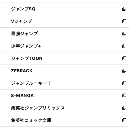
し
ジャンプSQ
い
新
ウ
し
Vジャンプ
ィ
い
新
ン
ウ
し
最強ジャンプ
ド
ィ
い
新
ウ
ン
ウ
し
少年ジャンプ+
で
ド
ィ
い
新
開
ウ
ン
ウ
し
ジャンプTOON
く
で
ド
ィ
い
新
開
ウ
ン
ウ
し
ZEBRACK
く
で
ド
ィ
い
新
開
ウ
ン
ウ
し
ジャンプルーキー！
く
で
ド
ィ
い
新
開
ウ
ン
ウ
し
S-MANGA
く
で
ド
ィ
い
新
開
ウ
ン
ウ
し
集英社ジャンプリミックス
く
で
ド
ィ
い
新
開
ウ
ン
ウ
し
集英社コミック文庫
く
で
ド
ィ
い
新
開
ウ
ン
ウ
し