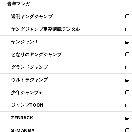
青年マンガ
く
で
ド
ィ
い
開
ウ
ン
ウ
週刊ヤングジャンプ
く
で
ド
ィ
新
開
ウ
ン
し
ヤングジャンプ定期購読デジタル
く
で
ド
い
新
開
ウ
ウ
し
ヤンジャン！
く
で
ィ
い
新
開
ン
ウ
し
となりのヤングジャンプ
く
ド
ィ
い
新
ウ
ン
ウ
し
グランドジャンプ
で
ド
ィ
い
新
開
ウ
ン
ウ
し
ウルトラジャンプ
く
で
ド
ィ
い
新
開
ウ
ン
ウ
し
少年ジャンプ+
く
で
ド
ィ
い
新
開
ウ
ン
ウ
し
ジャンプTOON
く
で
ド
ィ
い
新
開
ウ
ン
ウ
し
ZEBRACK
く
で
ド
ィ
い
新
開
ウ
ン
ウ
し
S-MANGA
く
で
ド
ィ
い
新