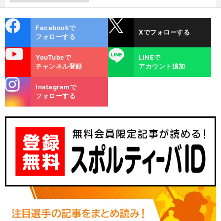
cebo
X
Facebookで
Xでフォローする
ok
フォローする
uTube
LINE
YouTubeで
LINEで
チャンネル登録
アカウント追加
stagra
Instagramで
m
フォローする