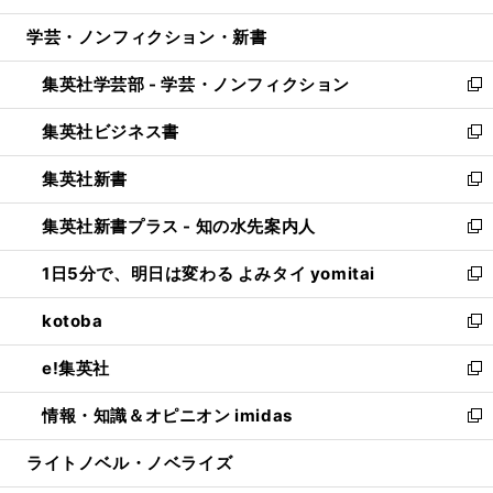
開
ウ
ン
ウ
し
学芸・ノンフィクション・新書
く
で
ド
ィ
い
開
ウ
ン
ウ
集英社学芸部 - 学芸・ノンフィクション
く
で
ド
ィ
新
開
ウ
ン
し
集英社ビジネス書
く
で
ド
い
新
開
ウ
ウ
し
集英社新書
く
で
ィ
い
新
開
ン
ウ
し
集英社新書プラス - 知の水先案内人
く
ド
ィ
い
新
ウ
ン
ウ
し
1日5分で、明日は変わる よみタイ yomitai
で
ド
ィ
い
新
開
ウ
ン
ウ
し
kotoba
く
で
ド
ィ
い
新
開
ウ
ン
ウ
し
e!集英社
く
で
ド
ィ
い
新
開
ウ
ン
ウ
し
情報・知識＆オピニオン imidas
く
で
ド
ィ
い
新
開
ウ
ン
ウ
し
ライトノベル・ノベライズ
く
で
ド
ィ
い
開
ウ
ン
ウ