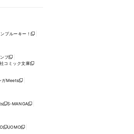
ャンプルーキー！
新
し
い
ウ
ャンプ
新
ィ
社コミック文庫
し
新
ン
い
し
ド
ウ
い
ウ
ガMeets
新
ィ
ウ
で
し
ン
ィ
開
い
ド
ン
く
ウ
ウ
ド
s
S-MANGA
新
新
ィ
で
ウ
し
し
ン
開
で
い
い
ド
く
開
ウ
ウ
ウ
NO
UOMO
く
新
新
ィ
ィ
で