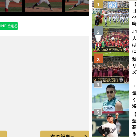
【
1
目
べ
崎
LINEで送る
「
J
2
て
人
は
に
と
秋
3
リ
ズ
4
を
「
気
く
浴
5
太
【
ァ
聖
高
る
次の記事へ