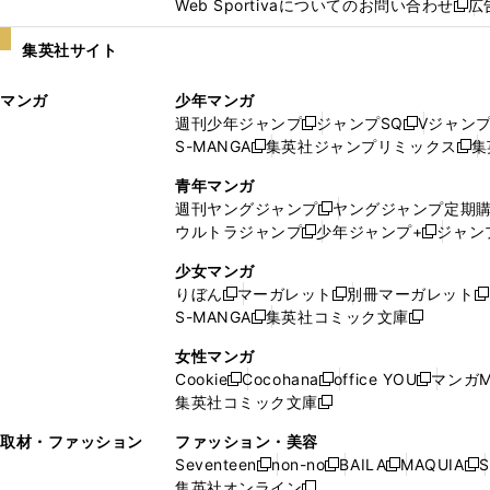
Web Sportivaについてのお問い合わせ
広
し
新
い
し
集英社サイト
ウ
い
ィ
ウ
マンガ
少年マンガ
ン
ィ
週刊少年ジャンプ
ジャンプSQ
Vジャン
ド
ン
新
新
S-MANGA
集英社ジャンプリミックス
集
ウ
ド
新
し
し
新
で
ウ
し
い
い
し
青年マンガ
開
で
い
ウ
ウ
い
週刊ヤングジャンプ
ヤングジャンプ定期
新
く
開
ウ
ィ
ィ
ウ
ウルトラジャンプ
少年ジャンプ+
ジャン
新
し
新
く
ィ
ン
ン
ィ
し
い
し
ン
ド
ド
ン
少女マンガ
い
ウ
い
ド
ウ
ウ
ド
りぼん
マーガレット
別冊マーガレット
新
新
新
ウ
ィ
ウ
ウ
で
で
ウ
S-MANGA
集英社コミック文庫
し
新
し
新
ィ
ン
ィ
で
開
開
で
い
し
い
し
ン
ド
ン
女性マンガ
開
く
く
開
ウ
い
ウ
い
ド
ウ
ド
Cookie
Cocohana
office YOU
マンガM
く
く
新
新
新
ィ
ウ
ィ
ウ
ウ
で
ウ
集英社コミック文庫
し
新
し
し
ン
ィ
ン
ィ
で
開
で
い
し
い
い
ド
ン
ド
ン
取材・ファッション
ファッション・美容
開
く
開
ウ
い
ウ
ウ
ウ
ド
ウ
ド
Seventeen
non-no
BAILA
MAQUIA
S
く
く
新
新
新
新
ィ
ウ
ィ
ィ
で
ウ
で
ウ
集英社オンライン