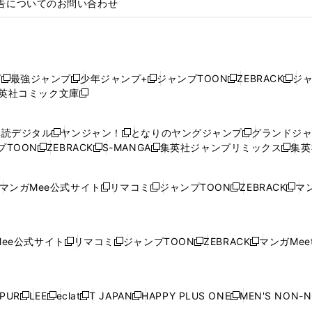
告についてのお問い合わせ
プ
最強ジャンプ
少年ジャンプ+
ジャンプTOON
ZEBRACK
ジ
新
新
新
新
新
英社コミック文庫
し
新
し
し
し
し
い
い
し
い
い
い
ウ
ウ
い
ウ
ウ
ウ
購読デジタル
ヤンジャン！
となりのヤングジャンプ
グランドジ
新
新
新
ィ
ィ
ウ
ィ
ィ
ィ
プTOON
ZEBRACK
S-MANGA
集英社ジャンプリミックス
集英
新
し
新
し
新
し
新
ン
ン
ィ
ン
ン
ン
し
い
し
い
し
い
し
ド
ド
ン
ド
ド
ド
い
ウ
い
ウ
い
ウ
い
ウ
ウ
ド
ウ
ウ
ウ
マンガMee公式サイト
リマコミ
ジャンプTOON
ZEBRACK
マン
新
新
新
新
ウ
ィ
ウ
ィ
ウ
ィ
ウ
で
で
ウ
で
で
で
し
し
し
し
し
ィ
ン
ィ
ン
ィ
ン
ィ
開
開
で
開
開
開
い
い
い
い
い
ン
ド
ン
ド
ン
ド
ン
く
く
開
く
く
く
ウ
ウ
ウ
ウ
ウ
ド
ウ
ド
ウ
ド
ウ
ド
ee公式サイト
リマコミ
ジャンプTOON
ZEBRACK
マンガMeet
く
新
新
新
新
ィ
ィ
ィ
ィ
ィ
ウ
で
ウ
で
ウ
で
ウ
し
し
し
し
ン
ン
ン
ン
ン
で
開
で
開
で
開
で
い
い
い
い
ド
ド
ド
ド
ド
開
く
開
く
開
く
開
ウ
ウ
ウ
ウ
ウ
ウ
ウ
ウ
ウ
PUR
LEE
eclat
T JAPAN
HAPPY PLUS ONE
MEN'S NON-
く
く
く
く
新
新
新
新
新
ィ
ィ
ィ
ィ
で
で
で
で
で