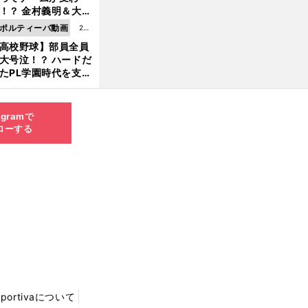
8.0
！？ 金村義明＆大塚
6更
二が語る歴代監督エ
ポルティーバ動画
202
新
ソード
高校野球】部員全員
6.0
大号泣！？ ハードだ
8.0
たPL学園時代を支え
6更
ものとは
新
agramで
ローする
Sportivaについて