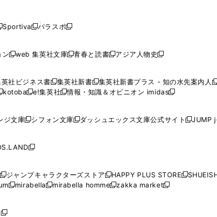
し
し
し
し
し
ン
ン
ン
ン
開
開
開
開
開
い
い
い
い
い
ド
ド
ド
ド
く
く
く
く
く
ウ
ウ
ウ
ウ
ウ
ウ
ウ
ウ
ウ
Sportiva
パラスポ
新
新
ィ
ィ
ィ
ィ
ィ
で
で
で
で
し
し
し
ン
ン
ン
ン
ン
開
開
開
開
い
い
い
ド
ド
ド
ド
ド
ョン
web 集英社文庫
青春と読書
アジア人物史
く
く
く
く
新
新
新
新
ウ
ウ
ウ
ウ
ウ
ウ
ウ
ウ
し
し
し
し
ィ
ィ
ィ
で
で
で
で
で
い
い
い
い
ン
ン
ン
集英社ビジネス書
集英社新書
集英社新書プラス - 知の水先案内人
開
開
開
開
開
新
新
新
ウ
ウ
ウ
ウ
ド
ド
ド
kotoba
e!集英社
情報・知識＆オピニオン imidas
く
く
く
く
く
新
し
新
し
新
ィ
ィ
ィ
ィ
ウ
ウ
ウ
し
し
い
し
い
し
ン
ン
ン
ン
で
で
で
い
い
ウ
い
ウ
い
ド
ド
ド
ド
ンジ文庫
シフォン文庫
ダッシュエックス文庫公式サイト
JUMP 
開
開
開
新
新
新
ウ
ウ
ィ
ウ
ィ
ウ
ウ
ウ
ウ
ウ
く
く
く
し
し
し
ィ
ィ
ン
ィ
ン
ィ
で
で
で
で
い
い
い
ン
ン
ド
ン
ド
ン
S.LAND
開
開
開
開
新
ウ
ウ
ウ
ド
ド
ウ
ド
ウ
ド
く
く
く
く
し
ィ
ィ
ィ
ウ
ウ
で
ウ
で
ウ
い
ン
ン
ン
ジャンプキャラクターズストア
HAPPY PLUS STORE
SHUEIS
で
で
開
で
開
で
新
新
新
ウ
ド
ド
ド
ium
mirabella
mirabella homme
zakka market
開
開
く
開
く
開
し
新
新
新
し
新
し
ィ
ウ
ウ
ウ
く
く
く
く
い
し
し
い
し
し
い
ン
で
で
で
ウ
い
い
ウ
い
い
ウ
ド
ボ
開
開
開
新