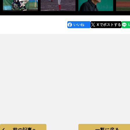
いいね
Xでポストする
line
faceboo
x
k
前の記事へ
一覧に戻る