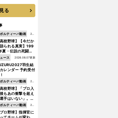
 それでもプロではな
大学進学を選ぶ理由
見る
事
ポルティーバ動画
202
高校野球】【今だか
6.0
語られる真実】199
8.0
年夏・伝説の死闘の
7更
中にPL学園に何が起
ュース
2026.08.07更新
新
ていた！？
UZURU2027羽生結
カレンダー 予約受付
！
ポルティーバ動画
202
高校野球】「プロ入
6.0
後もあの衝撃を超え
8.0
選手はいない」。PL
6更
園トリオが衝撃を受
ポルティーバ動画
202
新
た選手
プロ野球】指揮官に
6.0
ってチームが変わ