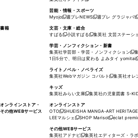
し
新
し
し
し
ン
ィ
ン
ン
開
で
開
で
い
し
い
い
い
ド
ン
ド
ド
芸能・情報・スポーツ
く
開
く
開
ウ
い
ウ
ウ
ウ
ウ
ド
ウ
ウ
Myojo
週プレNEWS
週プレ グラジャパ!
く
く
新
新
新
ィ
ウ
ィ
ィ
ィ
で
ウ
で
で
し
し
ン
ィ
ン
ン
ン
書籍
文芸・文庫・総合
開
で
開
開
い
い
ド
ン
ド
ド
ド
すばる
小説すばる
集英社 文芸ステーシ
く
開
く
く
新
新
ウ
ウ
ウ
ド
ウ
ウ
ウ
く
し
し
ィ
ィ
学芸・ノンフィクション・新書
で
ウ
で
で
で
い
い
ン
ン
集英社学芸部 - 学芸・ノンフィクション
開
で
開
開
開
新
ウ
ウ
ド
ド
1日5分で、明日は変わる よみタイ yomitai
く
開
く
く
く
し
新
ィ
ィ
ウ
ウ
く
い
ン
ン
ライトノベル・ノベライズ
で
で
ウ
ド
ド
集英社Webマガジン コバルト
集英社オレ
開
開
新
ィ
ウ
ウ
く
く
し
ン
キッズ
で
で
い
ド
集英社みらい文庫
集英社の児童図書 S-KID
開
開
新
ウ
ウ
く
く
し
ィ
オンラインストア・
オンラインストア
で
い
ン
その他WEBサービス
OTO
SHUEISHA MANGA-ART HERITAGE
開
新
ウ
ド
LEEマルシェ
SHOP Marisol
eclat prem
く
し
新
新
ィ
ウ
い
し
し
ン
その他WEBサービス
で
ウ
い
い
ド
集英社アドナビ
集英社エディターズ・ラ
開
新