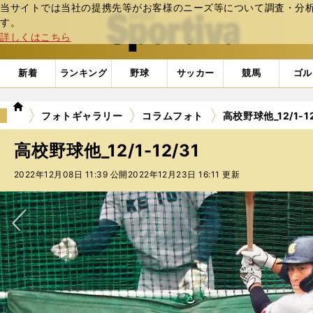
当サイトでは当社の提携先等がお客様のニーズ等について調査・分析し
web Sportiva (webスポルティーバ)
す。
詳しくはこちら
新着
ランキング
野球
サッカー
競馬
ゴル
we
フォトギャラリー
コラムフォト
高校野球他_12/1-12
b
ス
高校野球他_12/1-12/31
ポ
ル
2022年12月08日 11:39 公開
2022年12月23日 16:11 更新
テ
ィ
ー
バ
次へ