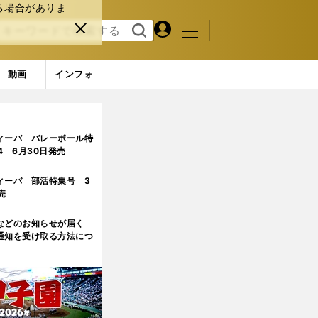
る場合がありま
マイペ
閉じ
検索
メニュ
ー
る
す
ジ
る
動画
インフォ
ィーバ バレーボール特
.4 6月30日発売
ィーバ 部活特集号 3
売
などのお知らせが届く
通知を受け取る方法につ