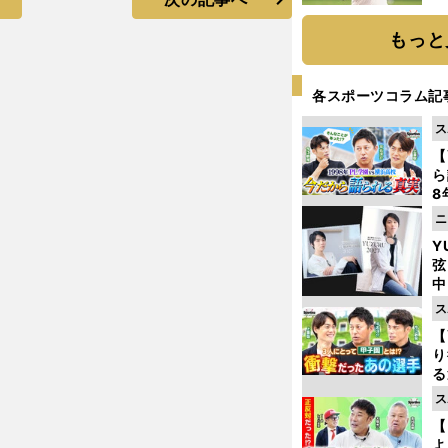
ト
く
もっと
各スポーツコラム記
ス
【
ら
8
最
ニ
き
Y
弦
中
ス
【
り
る
学
ス
け
【
よ