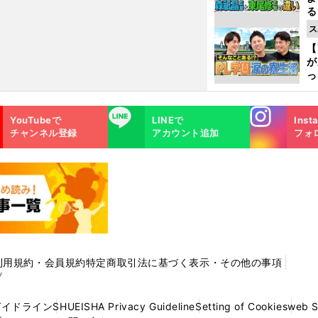
る
光
ス
ピ
【
が
っ
た
Instagra
LINE
YouTubeで
LINEで
Inst
m
チャンネル登録
アカウント追加
フォ
利用規約・会員規約
特定商取引法に基づく表示・その他の事項
プ
ガイドライン
SHUEISHA Privacy Guideline
Setting of Cookies
web 