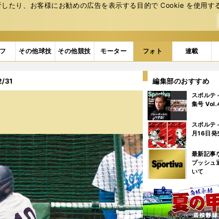
たり、お客様にお勧めの広告を表⽰する⽬的で Cookie を使⽤す
フ
その他球技
その他競技
モーター
フォト
連載
/31
編集部のおすすめ
スポルテ
集号 Vol
スポルテ
月16日発
最新記事
プッシュ
いて