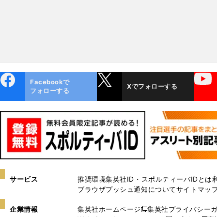
ebo
X
YouTube
Facebookで
Xでフォローする
ok
フォローする
サービス
推奨環境
集英社ID・スポルティーバIDとは
ブラウザプッシュ通知について
サイトマッ
企業情報
集英社ホームページ
集英社プライバシー
新