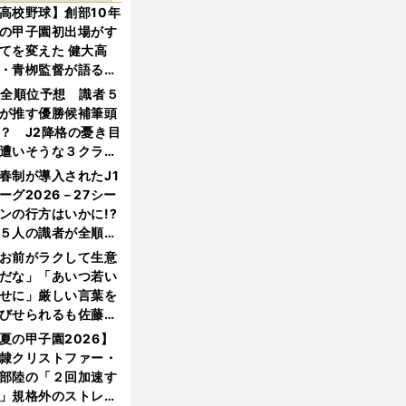
高校野球】創部10年
の甲子園初出場がす
てを変えた 健大高
・青栁監督が語る
機動破壊」はこうし
1全順位予想 識者５
生まれた
が推す優勝候補筆頭
？ J2降格の憂き目
遭いそうな３クラブ
は？
春制が導入されたJ1
ーグ2026－27シー
ンの行方はいかに!?
５人の識者が全順位
大胆予想
お前がラクして生意
だな」「あいつ若い
せに」厳しい言葉を
びせられるも佐藤慎
郎が貫いた誇りとフ
夏の甲子園2026】
ンへの思い
隷クリストファー・
部陸の「２回加速す
」規格外のストレー