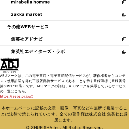
mirabella homme
く
で
ド
ィ
い
新
開
ウ
ン
ウ
し
zakka market
く
で
ド
ィ
い
新
開
ウ
ン
ウ
し
その他WEBサービス
く
で
ド
ィ
い
開
ウ
ン
ウ
集英社アドナビ
く
で
ド
ィ
新
開
ウ
ン
し
集英社エディターズ・ラボ
く
で
ド
い
新
開
ウ
ウ
し
く
で
ィ
い
開
ン
ウ
ABJマークは、この電子書店・電子書籍配信サービスが、著作権者からコンテ
く
ド
ィ
ンツ使用許諾を得た正規版配信サービスであることを示す登録商標（登録番号
ウ
ン
第6091713号）です。ABJマークの詳細、ABJマークを掲示しているサービス
で
ド
の一覧はこちら。
開
ウ
https://aebs.or.jp/
新
く
で
し
い
開
本ホームページに記載の文章・画像・写真などを無断で複製するこ
ウ
く
とは法律で禁じられています。全ての著作権は株式会社 集英社に帰
ィ
属します。
ン
ド
© SHUEISHA Inc. All Rights Reserved.