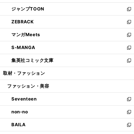
開
ウ
ン
ウ
し
ジャンプTOON
く
で
ド
ィ
い
新
開
ウ
ン
ウ
し
ZEBRACK
く
で
ド
ィ
い
新
開
ウ
ン
ウ
し
マンガMeets
く
で
ド
ィ
い
新
開
ウ
ン
ウ
し
S-MANGA
く
で
ド
ィ
い
新
開
ウ
ン
ウ
し
集英社コミック文庫
く
で
ド
ィ
い
新
開
ウ
ン
ウ
し
取材・ファッション
く
で
ド
ィ
い
開
ウ
ン
ウ
ファッション・美容
く
で
ド
ィ
開
ウ
ン
Seventeen
く
で
ド
新
開
ウ
し
non-no
く
で
い
新
開
ウ
し
BAILA
く
ィ
い
新
ン
ウ
し