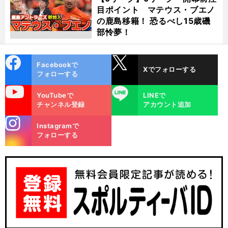
目ポイント マテウス・ブエノ
の鹿島移籍！ 恐るべし15歳磯
部怜夢！
cebo
X
Facebookで
Xでフォローする
ok
フォローする
uTube
LINE
YouTubeで
LINEで
チャンネル登録
アカウント追加
stagra
Instagramで
m
フォローする