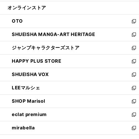
開
ン
ウ
オンラインストア
く
ド
ィ
ウ
ン
OTO
で
ド
新
開
ウ
し
SHUEISHA MANGA-ART HERITAGE
く
で
い
新
開
ウ
し
ジャンプキャラクターズストア
く
ィ
い
新
ン
ウ
し
HAPPY PLUS STORE
ド
ィ
い
新
ウ
ン
ウ
し
SHUEISHA VOX
で
ド
ィ
い
新
開
ウ
ン
ウ
し
LEEマルシェ
く
で
ド
ィ
い
新
開
ウ
ン
ウ
し
SHOP Marisol
く
で
ド
ィ
い
新
開
ウ
ン
ウ
し
eclat premium
く
で
ド
ィ
い
新
開
ウ
ン
ウ
し
mirabella
く
で
ド
ィ
い
新
開
ウ
ン
ウ
し