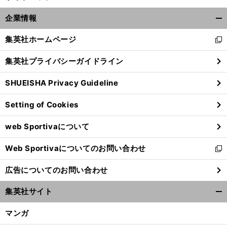
企業情報
開
く/
集英社ホームページ
新
閉
し
じ
集英社プライバシーガイドライン
い
る
ウ
SHUEISHA Privacy Guideline
ィ
ン
Setting of Cookies
ド
ウ
web Sportivaについて
で
開
Web Sportivaについてのお問い合わせ
く
新
し
広告についてのお問い合わせ
い
ウ
集英社サイト
ィ
開
ン
く/
マンガ
ド
閉
ウ