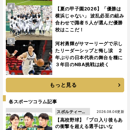
4
【夏の甲子園2026】「優勝は
横浜じゃない」 波乱必至の組み
合わせで識者５人が選んだ優勝
校はここだ！
5
河村勇輝がサマーリーグで示し
たリーダーシップと悔し涙 ２
年ぶりの日本代表の舞台を糧に
３年目のNBA挑戦は続く
もっと見る
各スポーツコラム記事
スポルティーバ
2026.08.06更新
動画
【高校野球】「プロ入り後もあ
の衝撃を超える選手はいな