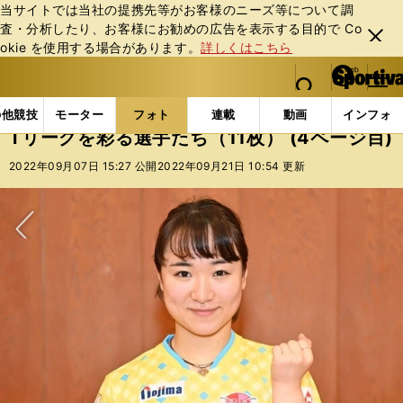
当サイトでは当社の提携先等がお客様のニーズ等について調
査・分析したり、お客様にお勧めの広告を表⽰する⽬的で Co
閉じ
okie を使⽤する場合があります。
詳しくはこちら
る
マイペ
web Sportiva (webスポルティーバ)
検索
メニュ
we
ー
フォトギャラリー
コラムフォト
Tリーグを彩る選手た
b
ジ
の他競技
モーター
フォト
連載
動画
インフォ
ス
Tリーグを彩る選手たち（11枚） (4ページ目)
ポ
ル
2022年09月07日 15:27 公開
2022年09月21日 10:54 更新
テ
ィ
ー
バ
次へ