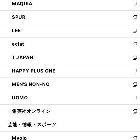
MAQUIA
ド
ィ
い
新
ウ
ン
ウ
し
SPUR
で
ド
ィ
い
新
開
ウ
ン
ウ
し
LEE
く
で
ド
ィ
い
新
開
ウ
ン
ウ
し
eclat
く
で
ド
ィ
い
新
開
ウ
ン
ウ
し
T JAPAN
く
で
ド
ィ
い
新
開
ウ
ン
ウ
し
HAPPY PLUS ONE
く
で
ド
ィ
い
新
開
ウ
ン
ウ
し
MEN'S NON-NO
く
で
ド
ィ
い
新
開
ウ
ン
ウ
し
UOMO
く
で
ド
ィ
い
新
開
ウ
ン
ウ
し
集英社オンライン
く
で
ド
ィ
い
新
開
ウ
ン
ウ
し
芸能・情報・スポーツ
く
で
ド
ィ
い
開
ウ
ン
ウ
Myojo
く
で
ド
ィ
新