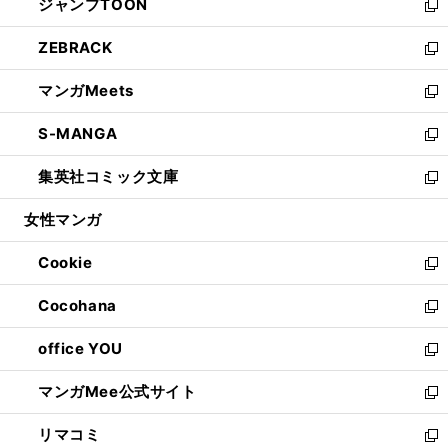
ジャンプTOON
く
で
ド
ィ
い
新
開
ウ
ン
ウ
し
ZEBRACK
く
で
ド
ィ
い
新
開
ウ
ン
ウ
し
マンガMeets
く
で
ド
ィ
い
新
開
ウ
ン
ウ
し
S-MANGA
く
で
ド
ィ
い
新
開
ウ
ン
ウ
し
集英社コミック文庫
く
で
ド
ィ
い
新
開
ウ
ン
ウ
し
女性マンガ
く
で
ド
ィ
い
開
ウ
ン
ウ
Cookie
く
で
ド
ィ
新
開
ウ
ン
し
Cocohana
く
で
ド
い
新
開
ウ
ウ
し
office YOU
く
で
ィ
い
新
開
ン
ウ
し
マンガMee公式サイト
く
ド
ィ
い
新
ウ
ン
ウ
し
リマコミ
で
ド
ィ
い
新