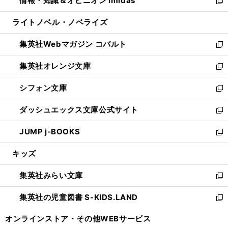
情報・知識＆オピニオン imidas
く
で
ド
ィ
い
新
開
ウ
ン
ウ
し
ライトノベル・ノベライズ
く
で
ド
ィ
い
開
ウ
ン
ウ
集英社Webマガジン コバルト
く
で
ド
ィ
新
開
ウ
ン
し
集英社オレンジ文庫
く
で
ド
い
新
開
ウ
ウ
し
シフォン文庫
く
で
ィ
い
新
開
ン
ウ
し
ダッシュエックス文庫公式サイト
く
ド
ィ
い
新
ウ
ン
ウ
し
JUMP j-BOOKS
で
ド
ィ
い
新
開
ウ
ン
ウ
し
キッズ
く
で
ド
ィ
い
開
ウ
ン
ウ
集英社みらい文庫
く
で
ド
ィ
新
開
ウ
ン
し
集英社の児童図書 S-KIDS.LAND
く
で
ド
い
新
開
ウ
ウ
し
オンラインストア・
その他WEBサービス
く
で
ィ
い