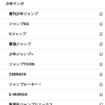
じ
少年マンガ
で
る
開
週刊少年ジャンプ
く
新
し
ジャンプSQ
い
新
ウ
し
Vジャンプ
ィ
い
新
ン
ウ
し
最強ジャンプ
ド
ィ
い
新
ウ
ン
ウ
し
少年ジャンプ+
で
ド
ィ
い
新
開
ウ
ン
ウ
し
ジャンプTOON
く
で
ド
ィ
い
新
開
ウ
ン
ウ
し
ZEBRACK
く
で
ド
ィ
い
新
開
ウ
ン
ウ
し
ジャンプルーキー！
く
で
ド
ィ
い
新
開
ウ
ン
ウ
し
S-MANGA
く
で
ド
ィ
い
新
開
ウ
ン
ウ
し
集英社ジャンプリミックス
く
で
ド