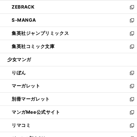
開
ウ
ン
ウ
し
ZEBRACK
く
で
ド
ィ
い
新
開
ウ
ン
ウ
し
S-MANGA
く
で
ド
ィ
い
新
開
ウ
ン
ウ
し
集英社ジャンプリミックス
く
で
ド
ィ
い
新
開
ウ
ン
ウ
し
集英社コミック文庫
く
で
ド
ィ
い
新
開
ウ
ン
ウ
し
少女マンガ
く
で
ド
ィ
い
開
ウ
ン
ウ
りぼん
く
で
ド
ィ
新
開
ウ
ン
し
マーガレット
く
で
ド
い
新
開
ウ
ウ
し
別冊マーガレット
く
で
ィ
い
新
開
ン
ウ
し
マンガMee公式サイト
く
ド
ィ
い
新
ウ
ン
ウ
し
リマコミ
で
ド
ィ
い
新
開
ウ
ン
ウ
し