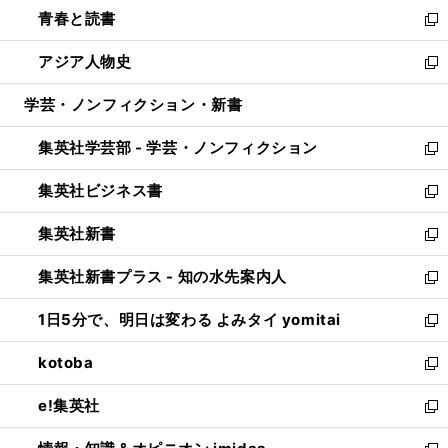
ウ
し
青春と読書
で
ド
ィ
い
新
開
ウ
ン
ウ
し
アジア人物史
く
で
ド
ィ
い
新
開
ウ
ン
ウ
し
学芸・ノンフィクション・新書
く
で
ド
ィ
い
開
ウ
ン
ウ
集英社学芸部 - 学芸・ノンフィクション
く
で
ド
ィ
新
開
ウ
ン
し
集英社ビジネス書
く
で
ド
い
新
開
ウ
ウ
し
集英社新書
く
で
ィ
い
新
開
ン
ウ
し
集英社新書プラス - 知の水先案内人
く
ド
ィ
い
新
ウ
ン
ウ
し
1日5分で、明日は変わる よみタイ yomitai
で
ド
ィ
い
新
開
ウ
ン
ウ
し
kotoba
く
で
ド
ィ
い
新
開
ウ
ン
ウ
し
e!集英社
く
で
ド
ィ
い
新
開
ウ
ン
ウ
し