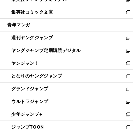
ィ
い
新
開
ウ
ン
ウ
し
集英社コミック文庫
く
で
ド
ィ
い
新
開
ウ
ン
ウ
し
青年マンガ
く
で
ド
ィ
い
開
ウ
ン
ウ
週刊ヤングジャンプ
く
で
ド
ィ
新
開
ウ
ン
し
ヤングジャンプ定期購読デジタル
く
で
ド
い
新
開
ウ
ウ
し
ヤンジャン！
く
で
ィ
い
新
開
ン
ウ
し
となりのヤングジャンプ
く
ド
ィ
い
新
ウ
ン
ウ
し
グランドジャンプ
で
ド
ィ
い
新
開
ウ
ン
ウ
し
ウルトラジャンプ
く
で
ド
ィ
い
新
開
ウ
ン
ウ
し
少年ジャンプ+
く
で
ド
ィ
い
新
開
ウ
ン
ウ
し
ジャンプTOON
く
で
ド
ィ
い
新