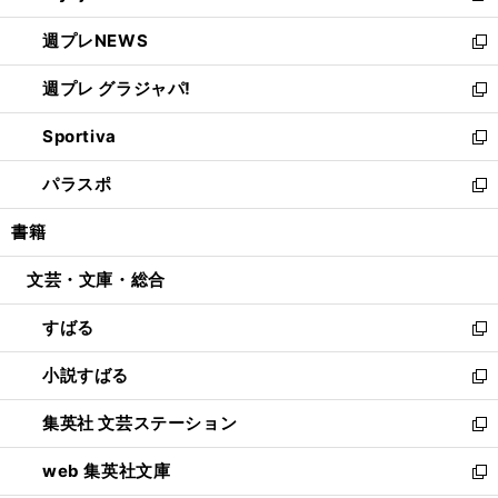
開
ウ
ン
し
週プレNEWS
く
で
ド
い
新
開
ウ
ウ
し
週プレ グラジャパ!
く
で
ィ
い
新
開
ン
ウ
し
Sportiva
く
ド
ィ
い
新
ウ
ン
ウ
し
パラスポ
で
ド
ィ
い
新
開
ウ
ン
ウ
し
書籍
く
で
ド
ィ
い
開
ウ
ン
ウ
文芸・文庫・総合
く
で
ド
ィ
開
ウ
ン
すばる
く
で
ド
新
開
ウ
し
小説すばる
く
で
い
新
開
ウ
し
集英社 文芸ステーション
く
ィ
い
新
ン
ウ
し
web 集英社文庫
ド
ィ
い
新
ウ
ン