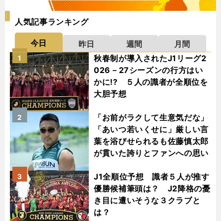
人気記事ランキング
今日
昨日
週間
月間
秋春制が導入されたJ1リーグ2
1
026－27シーズンの行方はい
かに!? ５人の識者が全順位を
大胆予想
「お前がラクして生意気だな」
2
「あいつ若いくせに」厳しい言
葉を浴びせられるも佐藤慎太郎
が貫いた誇りとファンへの思い
J1全順位予想 識者５人が推す
3
優勝候補筆頭は？ J2降格の憂
き目に遭いそうな３クラブと
は？