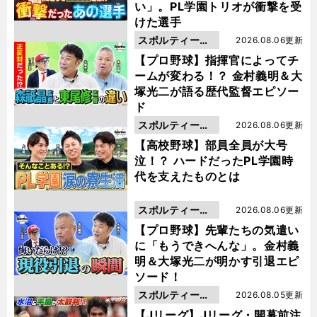
い」。PL学園トリオが衝撃を受
けた選手
スポルティーバ
2026.08.06更新
動画
【プロ野球】指揮官によってチ
ームが変わる！？ 金村義明＆大
塚光二が語る歴代監督エピソー
ド
スポルティーバ
2026.08.06更新
動画
【高校野球】部員全員が大号
泣！？ ハードだったPL学園時
代を支えたものとは
スポルティーバ
2026.08.06更新
動画
【プロ野球】先輩たちの気遣い
に「もうできへんな」。金村義
明＆大塚光二が明かす引退エピ
ソード！
スポルティーバ
2026.08.05更新
動画
【Jリーグ】Jリーグ・開幕前注