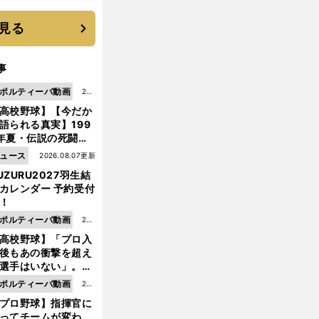
 それでもプロではな
大学進学を選ぶ理由
見る
事
ポルティーバ動画
202
高校野球】【今だか
6.0
語られる真実】199
8.0
年夏・伝説の死闘の
7更
中にPL学園に何が起
ュース
2026.08.07更新
新
ていた！？
UZURU2027羽生結
カレンダー 予約受付
！
ポルティーバ動画
202
高校野球】「プロ入
6.0
後もあの衝撃を超え
8.0
選手はいない」。PL
6更
園トリオが衝撃を受
ポルティーバ動画
202
新
た選手
プロ野球】指揮官に
6.0
ってチームが変わ