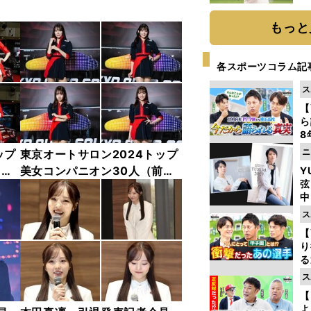
ト
く
もっと
各スポーツコラム記
ス
【
ら
8
最
ニ
ップ
東京オートサロン2024トップ
き
中
美女コンパニオン30人（前
Y
弦
編）「全身フォト」
中
ス
【
り
る
学
ス
け
【
よ