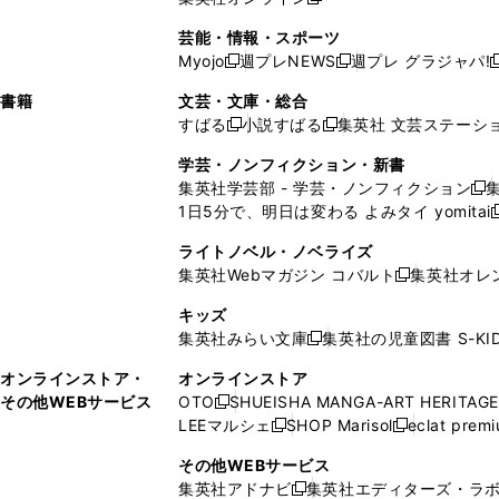
し
新
し
し
し
ン
ィ
ン
ン
開
で
開
で
い
し
い
い
い
ド
ン
ド
ド
芸能・情報・スポーツ
く
開
く
開
ウ
い
ウ
ウ
ウ
ウ
ド
ウ
ウ
Myojo
週プレNEWS
週プレ グラジャパ!
く
く
新
新
新
ィ
ウ
ィ
ィ
ィ
で
ウ
で
で
し
し
ン
ィ
ン
ン
ン
書籍
文芸・文庫・総合
開
で
開
開
い
い
ド
ン
ド
ド
ド
すばる
小説すばる
集英社 文芸ステーシ
く
開
く
く
新
新
ウ
ウ
ウ
ド
ウ
ウ
ウ
く
し
し
ィ
ィ
学芸・ノンフィクション・新書
で
ウ
で
で
で
い
い
ン
ン
集英社学芸部 - 学芸・ノンフィクション
開
で
開
開
開
新
ウ
ウ
ド
ド
1日5分で、明日は変わる よみタイ yomitai
く
開
く
く
く
し
新
ィ
ィ
ウ
ウ
く
い
ン
ン
ライトノベル・ノベライズ
で
で
ウ
ド
ド
集英社Webマガジン コバルト
集英社オレ
開
開
新
ィ
ウ
ウ
く
く
し
ン
キッズ
で
で
い
ド
集英社みらい文庫
集英社の児童図書 S-KID
開
開
新
ウ
ウ
く
く
し
ィ
オンラインストア・
オンラインストア
で
い
ン
その他WEBサービス
OTO
SHUEISHA MANGA-ART HERITAGE
開
新
ウ
ド
LEEマルシェ
SHOP Marisol
eclat prem
く
し
新
新
ィ
ウ
い
し
し
ン
その他WEBサービス
で
ウ
い
い
ド
集英社アドナビ
集英社エディターズ・ラ
開
新