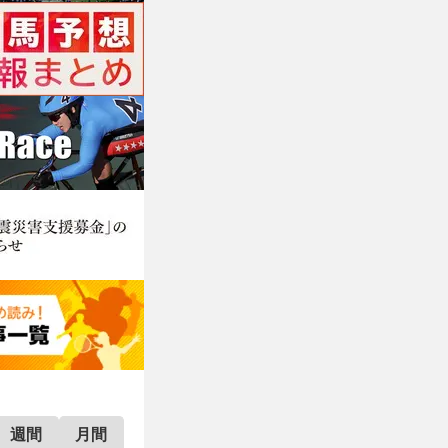
週間
月間