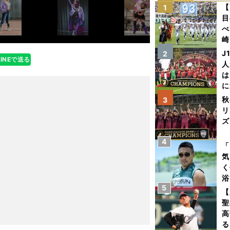
【
1
目
べ
崎
「
J
2
LINEで送る
て
人
は
に
と
秋
3
リ
ズ
4
を
「
気
く
浴
5
太
【
ァ
聖
高
る