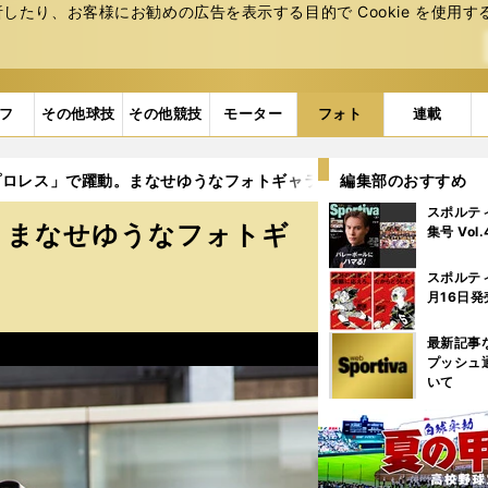
たり、お客様にお勧めの広告を表⽰する⽬的で Cookie を使⽤す
フ
その他球技
その他競技
モーター
フォト
連載
ロレス」で躍動。まなせゆうなフォトギャラリー (10ページ目)
編集部のおすすめ
スポルテ
。まなせゆうなフォトギ
集号 Vol
スポルテ
月16日発
最新記事
プッシュ
いて