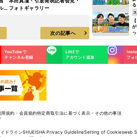
昌
本田真凜・引退発表記者会見・
る
ルド
フォトギャラリー
光
ス
ラ
ピ
【
が
っ
次の記事へ
た
Instagra
LINE
YouTubeで
LINEで
Inst
m
チャンネル登録
アカウント追加
フォ
利用規約・会員規約
特定商取引法に基づく表示・その他の事項
プ
ガイドライン
SHUEISHA Privacy Guideline
Setting of Cookies
web 