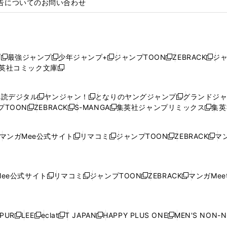
告についてのお問い合わせ
プ
最強ジャンプ
少年ジャンプ+
ジャンプTOON
ZEBRACK
ジ
新
新
新
新
新
英社コミック文庫
し
新
し
し
し
し
い
い
し
い
い
い
ウ
ウ
い
ウ
ウ
ウ
購読デジタル
ヤンジャン！
となりのヤングジャンプ
グランドジ
新
新
新
ィ
ィ
ウ
ィ
ィ
ィ
プTOON
ZEBRACK
S-MANGA
集英社ジャンプリミックス
集英
新
し
新
し
新
し
新
ン
ン
ィ
ン
ン
ン
し
い
し
い
し
い
し
ド
ド
ン
ド
ド
ド
い
ウ
い
ウ
い
ウ
い
ウ
ウ
ド
ウ
ウ
ウ
マンガMee公式サイト
リマコミ
ジャンプTOON
ZEBRACK
マン
新
新
新
新
ウ
ィ
ウ
ィ
ウ
ィ
ウ
で
で
ウ
で
で
で
し
し
し
し
し
ィ
ン
ィ
ン
ィ
ン
ィ
開
開
で
開
開
開
い
い
い
い
い
ン
ド
ン
ド
ン
ド
ン
く
く
開
く
く
く
ウ
ウ
ウ
ウ
ウ
ド
ウ
ド
ウ
ド
ウ
ド
ee公式サイト
リマコミ
ジャンプTOON
ZEBRACK
マンガMeet
く
新
新
新
新
ィ
ィ
ィ
ィ
ィ
ウ
で
ウ
で
ウ
で
ウ
し
し
し
し
ン
ン
ン
ン
ン
で
開
で
開
で
開
で
い
い
い
い
ド
ド
ド
ド
ド
開
く
開
く
開
く
開
ウ
ウ
ウ
ウ
ウ
ウ
ウ
ウ
ウ
PUR
LEE
eclat
T JAPAN
HAPPY PLUS ONE
MEN'S NON-
く
く
く
く
新
新
新
新
新
ィ
ィ
ィ
ィ
で
で
で
で
で