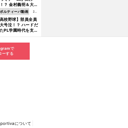
8.0
！？ 金村義明＆大塚
6更
二が語る歴代監督エ
ポルティーバ動画
202
新
ソード
高校野球】部員全員
6.0
大号泣！？ ハードだ
8.0
たPL学園時代を支え
6更
ものとは
新
agramで
ローする
Sportivaについて