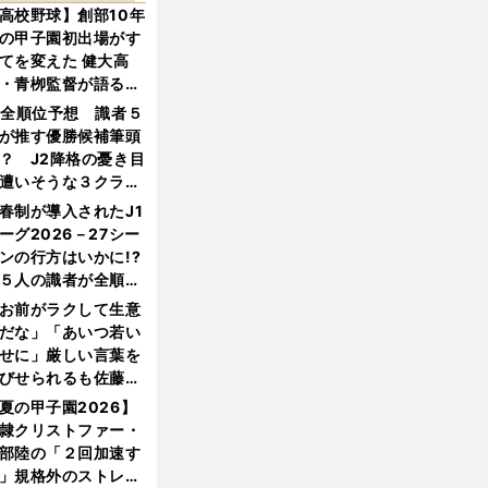
高校野球】創部10年
の甲子園初出場がす
てを変えた 健大高
・青栁監督が語る
機動破壊」はこうし
1全順位予想 識者５
生まれた
が推す優勝候補筆頭
？ J2降格の憂き目
遭いそうな３クラブ
は？
春制が導入されたJ1
ーグ2026－27シー
ンの行方はいかに!?
５人の識者が全順位
大胆予想
お前がラクして生意
だな」「あいつ若い
せに」厳しい言葉を
びせられるも佐藤慎
郎が貫いた誇りとフ
夏の甲子園2026】
ンへの思い
隷クリストファー・
部陸の「２回加速す
」規格外のストレー