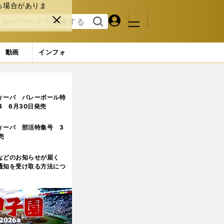
る場合がありま
マイペ
閉じ
検索
メニュ
ー
る
す
ジ
る
動画
インフォ
ィーバ バレーボール特
.4 6月30日発売
ィーバ 部活特集号 3
売
などのお知らせが届く
通知を受け取る方法につ