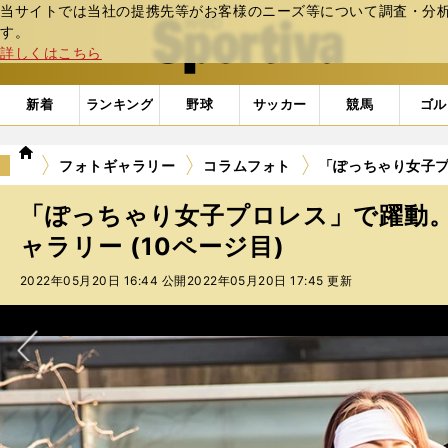
当サイトでは当社の提携先等がお客様のニーズ等について調査・分析し
web Sportiva (webスポルティーバ)
す。
詳しくはこちら
新着
ランキング
野球
サッカー
競馬
ゴル
we
フォトギャラリー
コラムフォト
「ぽっちゃり女子プ
b
ス
「ぽっちゃり女子プロレス」で躍動
ポ
ル
ャラリー (10ページ目)
テ
2022年05月20日 16:44 公開
2022年05月20日 17:45 更新
ィ
ー
バ
次へ