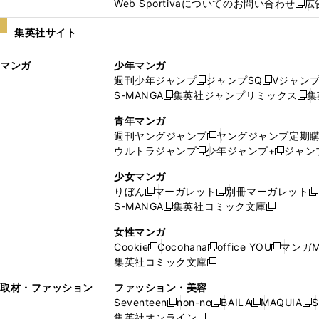
Web Sportivaについてのお問い合わせ
広
し
新
い
し
集英社サイト
ウ
い
ィ
ウ
マンガ
少年マンガ
ン
ィ
週刊少年ジャンプ
ジャンプSQ
Vジャン
ド
ン
新
新
S-MANGA
集英社ジャンプリミックス
集
ウ
ド
新
し
し
新
で
ウ
し
い
い
し
青年マンガ
開
で
い
ウ
ウ
い
週刊ヤングジャンプ
ヤングジャンプ定期
新
く
開
ウ
ィ
ィ
ウ
ウルトラジャンプ
少年ジャンプ+
ジャン
新
し
新
く
ィ
ン
ン
ィ
し
い
し
ン
ド
ド
ン
少女マンガ
い
ウ
い
ド
ウ
ウ
ド
りぼん
マーガレット
別冊マーガレット
新
新
新
ウ
ィ
ウ
ウ
で
で
ウ
S-MANGA
集英社コミック文庫
し
新
し
新
ィ
ン
ィ
で
開
開
で
い
し
い
し
ン
ド
ン
女性マンガ
開
く
く
開
ウ
い
ウ
い
ド
ウ
ド
Cookie
Cocohana
office YOU
マンガM
く
く
新
新
新
ィ
ウ
ィ
ウ
ウ
で
ウ
集英社コミック文庫
し
新
し
し
ン
ィ
ン
ィ
で
開
で
い
し
い
い
ド
ン
ド
ン
取材・ファッション
ファッション・美容
開
く
開
ウ
い
ウ
ウ
ウ
ド
ウ
ド
Seventeen
non-no
BAILA
MAQUIA
S
く
く
新
新
新
新
ィ
ウ
ィ
ィ
で
ウ
で
ウ
集英社オンライン