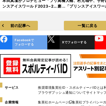
本田真凜がプロデビュー「プリ
高橋大輔、村元哉中、宇野
ンスアイスワールド2023−20
磨...「プリンスアイスワー
24」フォトギャラリー
2023−2024」フォトギャ
リー
前の記事へ
一覧に戻る
ebo
X
YouTube
Facebookで
Xでフォローする
ok
フォローする
サービス
推奨環境
集英社ID・スポルティーバIDとは
ブラウザプッシュ通知について
サイトマッ
企業情報
集英社ホームページ
集英社プライバシー
新