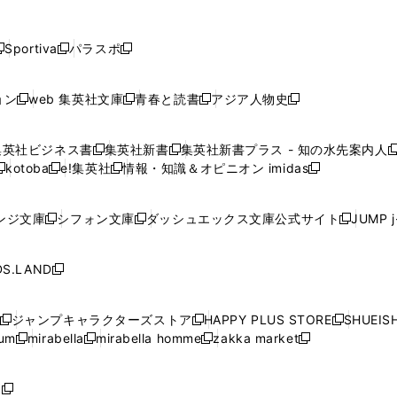
し
し
し
し
し
ン
ン
ン
ン
開
開
開
開
開
い
い
い
い
い
ド
ド
ド
ド
く
く
く
く
く
ウ
ウ
ウ
ウ
ウ
ウ
ウ
ウ
ウ
Sportiva
パラスポ
新
新
ィ
ィ
ィ
ィ
ィ
で
で
で
で
し
し
し
ン
ン
ン
ン
ン
開
開
開
開
い
い
い
ド
ド
ド
ド
ド
ョン
web 集英社文庫
青春と読書
アジア人物史
く
く
く
く
新
新
新
新
ウ
ウ
ウ
ウ
ウ
ウ
ウ
ウ
し
し
し
し
ィ
ィ
ィ
で
で
で
で
で
い
い
い
い
ン
ン
ン
集英社ビジネス書
集英社新書
集英社新書プラス - 知の水先案内人
開
開
開
開
開
新
新
新
ウ
ウ
ウ
ウ
ド
ド
ド
kotoba
e!集英社
情報・知識＆オピニオン imidas
く
く
く
く
く
新
し
新
し
新
ィ
ィ
ィ
ィ
ウ
ウ
ウ
し
し
い
し
い
し
ン
ン
ン
ン
で
で
で
い
い
ウ
い
ウ
い
ド
ド
ド
ド
ンジ文庫
シフォン文庫
ダッシュエックス文庫公式サイト
JUMP 
開
開
開
新
新
新
ウ
ウ
ィ
ウ
ィ
ウ
ウ
ウ
ウ
ウ
く
く
く
し
し
し
ィ
ィ
ン
ィ
ン
ィ
で
で
で
で
い
い
い
ン
ン
ド
ン
ド
ン
S.LAND
開
開
開
開
新
ウ
ウ
ウ
ド
ド
ウ
ド
ウ
ド
く
く
く
く
し
ィ
ィ
ィ
ウ
ウ
で
ウ
で
ウ
い
ン
ン
ン
ジャンプキャラクターズストア
HAPPY PLUS STORE
SHUEIS
で
で
開
で
開
で
新
新
新
ウ
ド
ド
ド
ium
mirabella
mirabella homme
zakka market
開
開
く
開
く
開
し
新
新
新
し
新
し
ィ
ウ
ウ
ウ
く
く
く
く
い
し
し
い
し
し
い
ン
で
で
で
ウ
い
い
ウ
い
い
ウ
ド
ボ
開
開
開
新