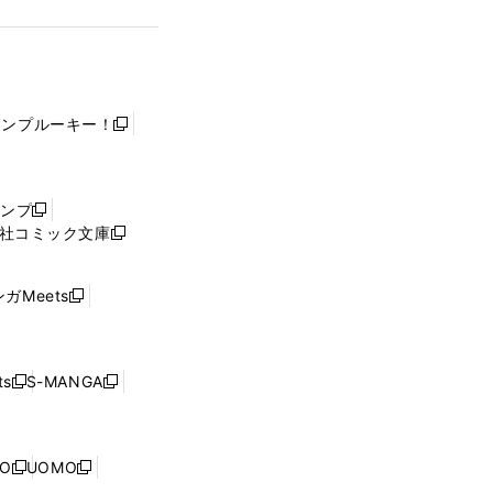
ャンプルーキー！
新
し
い
ウ
ャンプ
新
ィ
社コミック文庫
し
新
ン
い
し
ド
ウ
い
ウ
ガMeets
新
ィ
ウ
で
し
ン
ィ
開
い
ド
ン
く
ウ
ウ
ド
s
S-MANGA
新
新
ィ
で
ウ
し
し
ン
開
で
い
い
ド
く
開
ウ
ウ
ウ
NO
UOMO
く
新
新
ィ
ィ
で