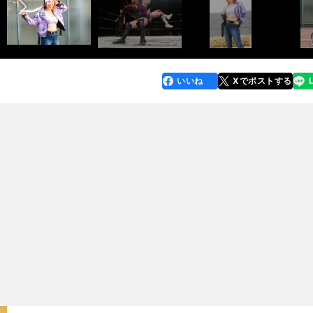
いいね
Xでポストする
line
faceboo
x
k