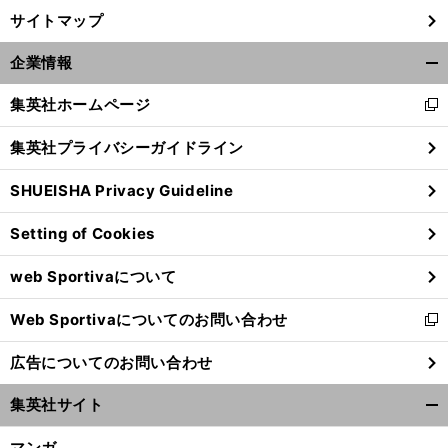
サイトマップ
企業情報
開
く/
集英社ホームページ
新
閉
し
じ
集英社プライバシーガイドライン
い
る
ウ
SHUEISHA Privacy Guideline
ィ
ン
Setting of Cookies
ド
ウ
web Sportivaについて
で
開
Web Sportivaについてのお問い合わせ
く
新
し
広告についてのお問い合わせ
い
ウ
集英社サイト
ィ
開
ン
く/
マンガ