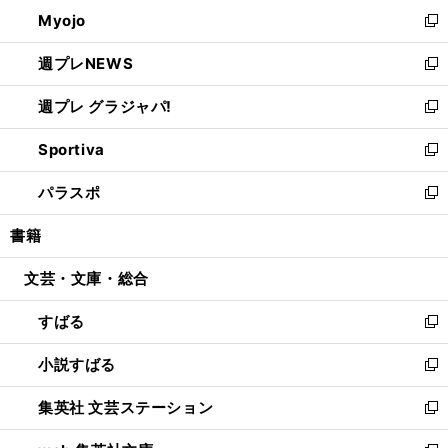
ン
ウ
Myojo
く
で
ド
ィ
新
開
ウ
ン
し
週プレNEWS
く
で
ド
い
新
開
ウ
ウ
し
週プレ グラジャパ!
く
で
ィ
い
新
開
ン
ウ
し
Sportiva
く
ド
ィ
い
新
ウ
ン
ウ
し
パラスポ
で
ド
ィ
い
新
開
ウ
ン
ウ
し
書籍
く
で
ド
ィ
い
開
ウ
ン
ウ
文芸・文庫・総合
く
で
ド
ィ
開
ウ
ン
すばる
く
で
ド
新
開
ウ
し
小説すばる
く
で
い
新
開
ウ
し
集英社 文芸ステーション
く
ィ
い
新
ン
ウ
し