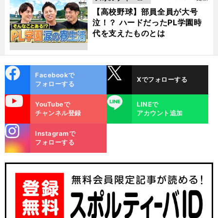
動画
【高校野球】部員全員が大号
泣！？ ハードだったPL学園時
代を支えたものとは
cebo
X
Facebookで
Xでフォローする
ok
フォローする
uTube
LINE
YouTubeで
LINEで
チャンネル登録
アカウント追加
stagra
Instagramで
m
フォローする