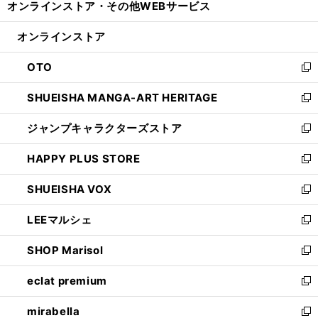
オンラインストア・
その他WEBサービス
く
で
ィ
い
開
ン
ウ
オンラインストア
く
ド
ィ
ウ
ン
OTO
で
ド
新
開
ウ
し
SHUEISHA MANGA-ART HERITAGE
く
で
い
新
開
ウ
し
ジャンプキャラクターズストア
く
ィ
い
新
ン
ウ
し
HAPPY PLUS STORE
ド
ィ
い
新
ウ
ン
ウ
し
SHUEISHA VOX
で
ド
ィ
い
新
開
ウ
ン
ウ
し
LEEマルシェ
く
で
ド
ィ
い
新
開
ウ
ン
ウ
し
SHOP Marisol
く
で
ド
ィ
い
新
開
ウ
ン
ウ
し
eclat premium
く
で
ド
ィ
い
新
開
ウ
ン
ウ
し
mirabella
く
で
ド
ィ
い
新