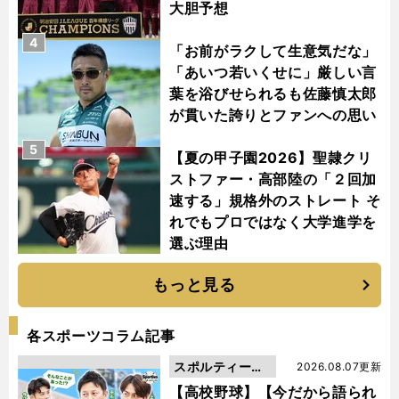
大胆予想
4
「お前がラクして生意気だな」
「あいつ若いくせに」厳しい言
葉を浴びせられるも佐藤慎太郎
が貫いた誇りとファンへの思い
5
【夏の甲子園2026】聖隷クリ
ストファー・高部陸の「２回加
速する」規格外のストレート そ
れでもプロではなく大学進学を
選ぶ理由
もっと見る
各スポーツコラム記事
スポルティーバ
2026.08.07更新
動画
【高校野球】【今だから語られ