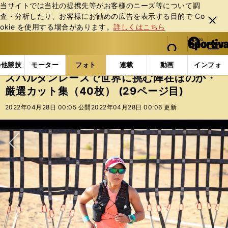
当サイトでは当社の提携先等がお客様のニーズ等について調
査・分析したり、お客様にお勧めの広告を表⽰する⽬的で Co
閉じ
okie を使⽤する場合があります。
詳しくはこちら
る
マイペ
web Sportiva (webスポルティーバ)
検索
メニュ
we
ー
フォトギャラリー
スパルタンレースで世界に挑む陣在ほの
b
ジ
の他競技
モーター
フォト
連載
動画
インフォ
ス
スパルタンレースで世界に挑む陣在ほのか・
ポ
厳選カット集（40枚） (29ページ目)
ル
テ
2022年04月28日 00:05 公開
2022年04月28日 00:06 更新
ィ
ー
バ
次へ