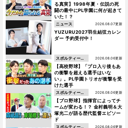
る真実】1998年夏・伝説の死
闘の最中にPL学園に何が起きて
いた！？
ニュース
2026.08.07更新
YUZURU2027羽生結弦カレン
ダー 予約受付中！
スポルティーバ
2026.08.06更新
動画
【高校野球】「プロ入り後もあ
の衝撃を超える選手はいな
い」。PL学園トリオが衝撃を受
けた選手
スポルティーバ
2026.08.06更新
動画
【プロ野球】指揮官によってチ
ームが変わる！？ 金村義明＆大
塚光二が語る歴代監督エピソー
ド
スポルティーバ
2026.08.06更新