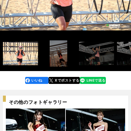
アブダビで開催された「2021 SPARTAN WORLD CHAMPIONSHIP
スパルタンレーサーの陣在ほのか
「SPARTAN RACE 2021 NIIGATA」にて
BEAST」に日本代表として出場
「SPARTAN RACE 2021 YOKOSUKA」にて
photo by Tanaka Wataru
前へ
夢を語ったインタビュー記事はこちら＞＞
夢を語ったインタビュー記事はこちら＞＞
夢を語ったインタビュー記事はこちら＞＞
夢を語ったインタビュー記事はこちら＞＞
いいね
Xでポストする
LINEで送る
line
faceboo
x
k
その他のフォトギャラリー