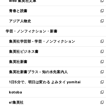
web 集英社文庫
ド
ィ
い
新
ウ
ン
ウ
し
青春と読書
で
ド
ィ
い
新
開
ウ
ン
ウ
し
アジア人物史
く
で
ド
ィ
い
新
開
ウ
ン
ウ
し
学芸・ノンフィクション・新書
く
で
ド
ィ
い
開
ウ
ン
ウ
集英社学芸部 - 学芸・ノンフィクション
く
で
ド
ィ
新
開
ウ
ン
し
集英社ビジネス書
く
で
ド
い
新
開
ウ
ウ
し
集英社新書
く
で
ィ
い
新
開
ン
ウ
し
集英社新書プラス - 知の水先案内人
く
ド
ィ
い
新
ウ
ン
ウ
し
1日5分で、明日は変わる よみタイ yomitai
で
ド
ィ
い
新
開
ウ
ン
ウ
し
kotoba
く
で
ド
ィ
い
新
開
ウ
ン
ウ
し
e!集英社
く
で
ド
ィ
い
新