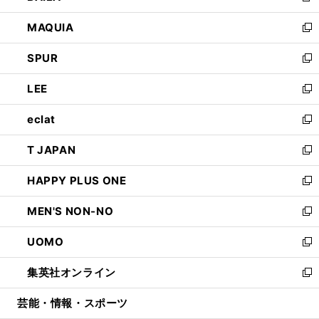
ン
ウ
し
MAQUIA
ド
ィ
い
新
ウ
ン
ウ
し
SPUR
で
ド
ィ
い
新
開
ウ
ン
ウ
し
LEE
く
で
ド
ィ
い
新
開
ウ
ン
ウ
し
eclat
く
で
ド
ィ
い
新
開
ウ
ン
ウ
し
T JAPAN
く
で
ド
ィ
い
新
開
ウ
ン
ウ
し
HAPPY PLUS ONE
く
で
ド
ィ
い
新
開
ウ
ン
ウ
し
MEN'S NON-NO
く
で
ド
ィ
い
新
開
ウ
ン
ウ
し
UOMO
く
で
ド
ィ
い
新
開
ウ
ン
ウ
し
集英社オンライン
く
で
ド
ィ
い
新
開
ウ
ン
ウ
し
芸能・情報・スポーツ
く
で
ド
ィ
い
開
ウ