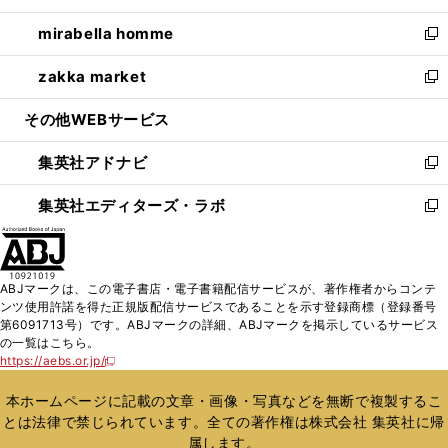
開
ウ
ン
ウ
し
mirabella homme
く
で
ド
ィ
い
新
開
ウ
ン
ウ
し
zakka market
く
で
ド
ィ
い
新
開
ウ
ン
ウ
し
その他WEBサービス
く
で
ド
ィ
い
開
ウ
ン
ウ
集英社アドナビ
く
で
ド
ィ
新
開
ウ
ン
し
集英社エディターズ・ラボ
く
で
ド
い
新
開
ウ
ウ
し
く
で
ィ
い
開
ン
ウ
ABJマークは、この電子書店・電子書籍配信サービスが、著作権者からコンテ
く
ド
ィ
ンツ使用許諾を得た正規版配信サービスであることを示す登録商標（登録番号
ウ
ン
第6091713号）です。ABJマークの詳細、ABJマークを掲示しているサービス
で
ド
の一覧はこちら。
開
ウ
https://aebs.or.jp/
新
く
で
し
い
開
本ホームページに記載の文章・画像・写真などを無断で複製するこ
ウ
く
とは法律で禁じられています。全ての著作権は株式会社 集英社に帰
ィ
属します。
ン