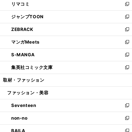
リマコミ
で
ド
ィ
い
新
開
ウ
ン
ウ
し
ジャンプTOON
く
で
ド
ィ
い
新
開
ウ
ン
ウ
し
ZEBRACK
く
で
ド
ィ
い
新
開
ウ
ン
ウ
し
マンガMeets
く
で
ド
ィ
い
新
開
ウ
ン
ウ
し
S-MANGA
く
で
ド
ィ
い
新
開
ウ
ン
ウ
し
集英社コミック文庫
く
で
ド
ィ
い
新
開
ウ
ン
ウ
し
取材・ファッション
く
で
ド
ィ
い
開
ウ
ン
ウ
ファッション・美容
く
で
ド
ィ
開
ウ
ン
Seventeen
く
で
ド
新
開
ウ
し
non-no
く
で
い
新
開
ウ
し
BAILA
く
ィ
い
新