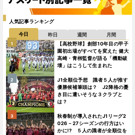
人気記事ランキング
今日
昨日
週間
月間
【高校野球】創部10年目の甲子
1
園初出場がすべてを変えた 健大
高崎・青栁監督が語る「機動破
壊」はこうして生まれた
J1全順位予想 識者５人が推す
2
優勝候補筆頭は？ J2降格の憂
き目に遭いそうな３クラブと
は？
秋春制が導入されたJ1リーグ2
3
026－27シーズンの行方はい
かに!? ５人の識者が全順位を