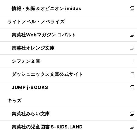
開
ウ
ン
ウ
し
情報・知識＆オピニオン imidas
く
で
ド
ィ
い
新
開
ウ
ン
ウ
し
ライトノベル・ノベライズ
く
で
ド
ィ
い
開
ウ
ン
ウ
集英社Webマガジン コバルト
く
で
ド
ィ
新
開
ウ
ン
し
集英社オレンジ文庫
く
で
ド
い
新
開
ウ
ウ
し
シフォン文庫
く
で
ィ
い
新
開
ン
ウ
し
ダッシュエックス文庫公式サイト
く
ド
ィ
い
新
ウ
ン
ウ
し
JUMP j-BOOKS
で
ド
ィ
い
新
開
ウ
ン
ウ
し
キッズ
く
で
ド
ィ
い
開
ウ
ン
ウ
集英社みらい文庫
く
で
ド
ィ
新
開
ウ
ン
し
集英社の児童図書 S-KIDS.LAND
く
で
ド
い
新
開
ウ
ウ
し