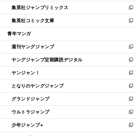
開
ウ
ン
ウ
し
集英社ジャンプリミックス
く
で
ド
ィ
い
新
開
ウ
ン
ウ
し
集英社コミック文庫
く
で
ド
ィ
い
新
開
ウ
ン
ウ
し
青年マンガ
く
で
ド
ィ
い
開
ウ
ン
ウ
週刊ヤングジャンプ
く
で
ド
ィ
新
開
ウ
ン
し
ヤングジャンプ定期購読デジタル
く
で
ド
い
新
開
ウ
ウ
し
ヤンジャン！
く
で
ィ
い
新
開
ン
ウ
し
となりのヤングジャンプ
く
ド
ィ
い
新
ウ
ン
ウ
し
グランドジャンプ
で
ド
ィ
い
新
開
ウ
ン
ウ
し
ウルトラジャンプ
く
で
ド
ィ
い
新
開
ウ
ン
ウ
し
少年ジャンプ+
く
で
ド
ィ
い
新
開
ウ
ン
ウ
し