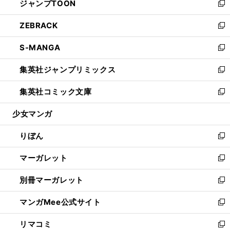
ジャンプTOON
く
で
ド
ィ
い
新
開
ウ
ン
ウ
し
ZEBRACK
く
で
ド
ィ
い
新
開
ウ
ン
ウ
し
S-MANGA
く
で
ド
ィ
い
新
開
ウ
ン
ウ
し
集英社ジャンプリミックス
く
で
ド
ィ
い
新
開
ウ
ン
ウ
し
集英社コミック文庫
く
で
ド
ィ
い
新
開
ウ
ン
ウ
し
少女マンガ
く
で
ド
ィ
い
開
ウ
ン
ウ
りぼん
く
で
ド
ィ
新
開
ウ
ン
し
マーガレット
く
で
ド
い
新
開
ウ
ウ
し
別冊マーガレット
く
で
ィ
い
新
開
ン
ウ
し
マンガMee公式サイト
く
ド
ィ
い
新
ウ
ン
ウ
し
リマコミ
で
ド
ィ
い
新