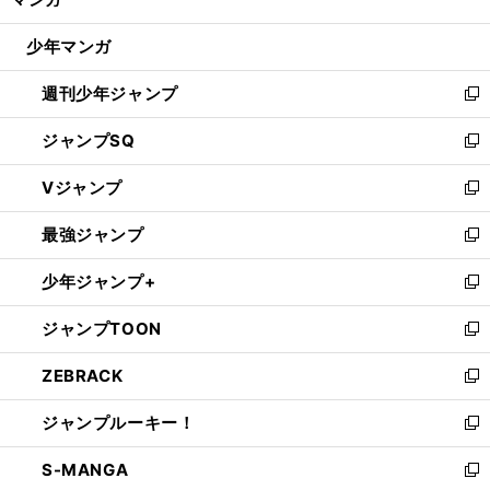
ド
閉
ウ
じ
少年マンガ
で
る
開
週刊少年ジャンプ
く
新
し
ジャンプSQ
い
新
ウ
し
Vジャンプ
ィ
い
新
ン
ウ
し
最強ジャンプ
ド
ィ
い
新
ウ
ン
ウ
し
少年ジャンプ+
で
ド
ィ
い
新
開
ウ
ン
ウ
し
ジャンプTOON
く
で
ド
ィ
い
新
開
ウ
ン
ウ
し
ZEBRACK
く
で
ド
ィ
い
新
開
ウ
ン
ウ
し
ジャンプルーキー！
く
で
ド
ィ
い
新
開
ウ
ン
ウ
し
S-MANGA
く
で
ド
ィ
い
新