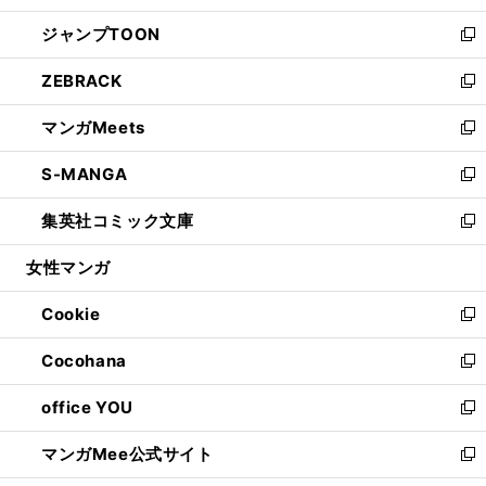
開
ウ
ン
ウ
し
ジャンプTOON
く
で
ド
ィ
い
新
開
ウ
ン
ウ
し
ZEBRACK
く
で
ド
ィ
い
新
開
ウ
ン
ウ
し
マンガMeets
く
で
ド
ィ
い
新
開
ウ
ン
ウ
し
S-MANGA
く
で
ド
ィ
い
新
開
ウ
ン
ウ
し
集英社コミック文庫
く
で
ド
ィ
い
新
開
ウ
ン
ウ
し
女性マンガ
く
で
ド
ィ
い
開
ウ
ン
ウ
Cookie
く
で
ド
ィ
新
開
ウ
ン
し
Cocohana
く
で
ド
い
新
開
ウ
ウ
し
office YOU
く
で
ィ
い
新
開
ン
ウ
し
マンガMee公式サイト
く
ド
ィ
い
新
ウ
ン
ウ
し