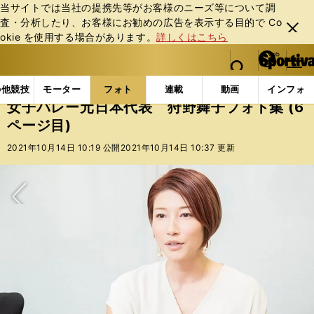
当サイトでは当社の提携先等がお客様のニーズ等について調
査・分析したり、お客様にお勧めの広告を表⽰する⽬的で Co
閉じ
okie を使⽤する場合があります。
詳しくはこちら
る
マイペ
web Sportiva (webスポルティーバ)
検索
メニュ
we
ー
フォトギャラリー
コラムフォト
女子バレー元日本代
b
ジ
の他競技
モーター
フォト
連載
動画
インフォ
ス
女子バレー元日本代表 狩野舞子フォト集 (6
ポ
ページ目)
ル
テ
2021年10月14日 10:19 公開
2021年10月14日 10:37 更新
ィ
ー
バ
次へ