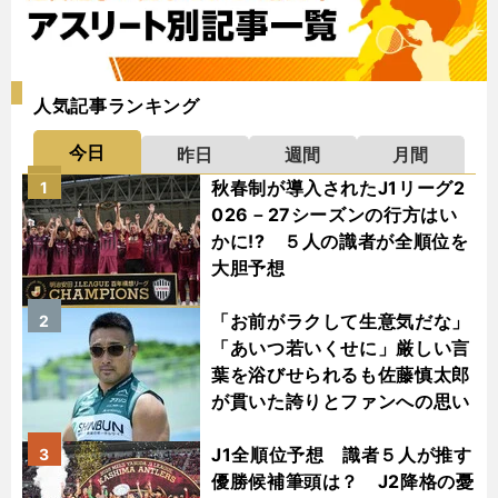
人気記事ランキング
今日
昨日
週間
月間
秋春制が導入されたJ1リーグ2
1
026－27シーズンの行方はい
かに!? ５人の識者が全順位を
大胆予想
「お前がラクして生意気だな」
2
「あいつ若いくせに」厳しい言
葉を浴びせられるも佐藤慎太郎
が貫いた誇りとファンへの思い
J1全順位予想 識者５人が推す
3
優勝候補筆頭は？ J2降格の憂