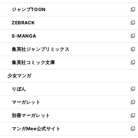
開
ウ
ン
ウ
し
ジャンプTOON
く
で
ド
ィ
い
新
開
ウ
ン
ウ
し
ZEBRACK
く
で
ド
ィ
い
新
開
ウ
ン
ウ
し
S-MANGA
く
で
ド
ィ
い
新
開
ウ
ン
ウ
し
集英社ジャンプリミックス
く
で
ド
ィ
い
新
開
ウ
ン
ウ
し
集英社コミック文庫
く
で
ド
ィ
い
新
開
ウ
ン
ウ
し
少女マンガ
く
で
ド
ィ
い
開
ウ
ン
ウ
りぼん
く
で
ド
ィ
新
開
ウ
ン
し
マーガレット
く
で
ド
い
新
開
ウ
ウ
し
別冊マーガレット
く
で
ィ
い
新
開
ン
ウ
し
マンガMee公式サイト
く
ド
ィ
い
新
ウ
ン
ウ
し