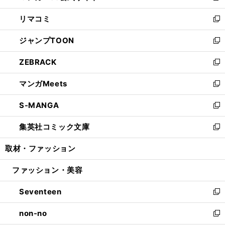
ウ
ン
ウ
し
リマコミ
で
ド
ィ
い
新
開
ウ
ン
ウ
し
ジャンプTOON
く
で
ド
ィ
い
新
開
ウ
ン
ウ
し
ZEBRACK
く
で
ド
ィ
い
新
開
ウ
ン
ウ
し
マンガMeets
く
で
ド
ィ
い
新
開
ウ
ン
ウ
し
S-MANGA
く
で
ド
ィ
い
新
開
ウ
ン
ウ
し
集英社コミック文庫
く
で
ド
ィ
い
新
開
ウ
ン
ウ
し
取材・ファッション
く
で
ド
ィ
い
開
ウ
ン
ウ
ファッション・美容
く
で
ド
ィ
開
ウ
ン
Seventeen
く
で
ド
新
開
ウ
し
non-no
く
で
い
新
開