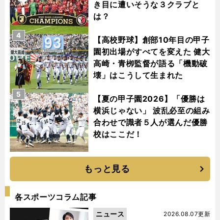
き目に遭いそうな３クラブと
は？
4
【高校野球】創部10年目の甲子
園初出場がすべてを変えた 健大
高崎・青栁監督が語る「機動破
壊」はこうして生まれた
5
【夏の甲子園2026】「優勝は
横浜じゃない」 波乱必至の組み
合わせで識者５人が選んだ優勝
校はここだ！
もっと見る
各スポーツコラム記事
ニュース
2026.08.07更新