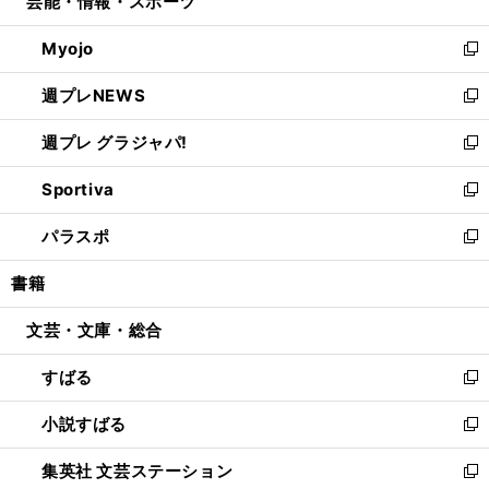
芸能・情報・スポーツ
く
で
ド
ィ
い
開
ウ
ン
ウ
Myojo
く
で
ド
ィ
新
開
ウ
ン
し
週プレNEWS
く
で
ド
い
新
開
ウ
ウ
し
週プレ グラジャパ!
く
で
ィ
い
新
開
ン
ウ
し
Sportiva
く
ド
ィ
い
新
ウ
ン
ウ
し
パラスポ
で
ド
ィ
い
新
開
ウ
ン
ウ
し
書籍
く
で
ド
ィ
い
開
ウ
ン
ウ
文芸・文庫・総合
く
で
ド
ィ
開
ウ
ン
すばる
く
で
ド
新
開
ウ
し
小説すばる
く
で
い
新
開
ウ
し
集英社 文芸ステーション
く
ィ
い
新