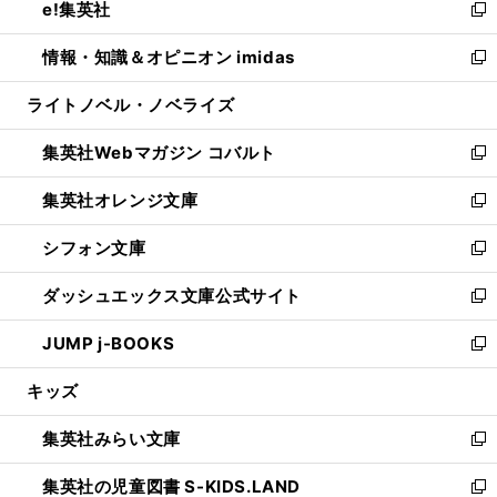
e!集英社
く
で
ド
ィ
い
新
開
ウ
ン
ウ
し
情報・知識＆オピニオン imidas
く
で
ド
ィ
い
新
開
ウ
ン
ウ
し
ライトノベル・ノベライズ
く
で
ド
ィ
い
開
ウ
ン
ウ
集英社Webマガジン コバルト
く
で
ド
ィ
新
開
ウ
ン
し
集英社オレンジ文庫
く
で
ド
い
新
開
ウ
ウ
し
シフォン文庫
く
で
ィ
い
新
開
ン
ウ
し
ダッシュエックス文庫公式サイト
く
ド
ィ
い
新
ウ
ン
ウ
し
JUMP j-BOOKS
で
ド
ィ
い
新
開
ウ
ン
ウ
し
キッズ
く
で
ド
ィ
い
開
ウ
ン
ウ
集英社みらい文庫
く
で
ド
ィ
新
開
ウ
ン
し
集英社の児童図書 S-KIDS.LAND
く
で
ド
い
新