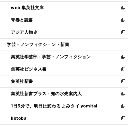
ン
ウ
し
web 集英社文庫
ド
ィ
い
新
ウ
ン
ウ
し
青春と読書
で
ド
ィ
い
新
開
ウ
ン
ウ
し
アジア人物史
く
で
ド
ィ
い
新
開
ウ
ン
ウ
し
学芸・ノンフィクション・新書
く
で
ド
ィ
い
開
ウ
ン
ウ
集英社学芸部 - 学芸・ノンフィクション
く
で
ド
ィ
新
開
ウ
ン
し
集英社ビジネス書
く
で
ド
い
新
開
ウ
ウ
し
集英社新書
く
で
ィ
い
新
開
ン
ウ
し
集英社新書プラス - 知の水先案内人
く
ド
ィ
い
新
ウ
ン
ウ
し
1日5分で、明日は変わる よみタイ yomitai
で
ド
ィ
い
新
開
ウ
ン
ウ
し
kotoba
く
で
ド
ィ
い
新
開
ウ
ン
ウ
し