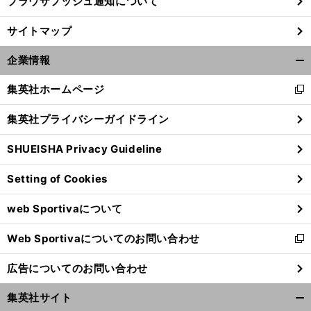
ブラウザプッシュ通知について
サイトマップ
企業情報
開
く/
集英社ホームページ
新
閉
し
じ
集英社プライバシーガイドライン
い
る
ウ
SHUEISHA Privacy Guideline
ィ
ン
Setting of Cookies
ド
ウ
web Sportivaについて
で
開
Web Sportivaについてのお問い合わせ
く
新
し
広告についてのお問い合わせ
い
ウ
集英社サイト
ィ
開