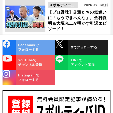
スポルティーバ
2026.08.06更新
動画
【プロ野球】先輩たちの気遣い
に「もうできへんな」。金村義
明＆大塚光二が明かす引退エピ
ソード！
cebo
X
Facebookで
Xでフォローする
ok
フォローする
uTube
LINE
YouTubeで
LINEで
チャンネル登録
アカウント追加
stagra
Instagramで
m
フォローする