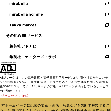
mirabella
く
で
ド
ィ
い
新
開
ウ
ン
ウ
し
mirabella homme
く
で
ド
ィ
い
新
開
ウ
ン
ウ
し
zakka market
く
で
ド
ィ
い
新
開
ウ
ン
ウ
し
その他WEBサービス
く
で
ド
ィ
い
開
ウ
ン
ウ
集英社アドナビ
く
で
ド
ィ
新
開
ウ
ン
し
集英社エディターズ・ラボ
く
で
ド
い
新
開
ウ
ウ
し
く
で
ィ
い
開
ン
ウ
ABJマークは、この電子書店・電子書籍配信サービスが、著作権者からコンテ
く
ド
ィ
ンツ使用許諾を得た正規版配信サービスであることを示す登録商標（登録番号
ウ
ン
第6091713号）です。ABJマークの詳細、ABJマークを掲示しているサービス
で
ド
の一覧はこちら。
開
ウ
https://aebs.or.jp/
新
く
で
し
い
開
本ホームページに記載の文章・画像・写真などを無断で複製するこ
ウ
く
とは法律で禁じられています。全ての著作権は株式会社 集英社に帰