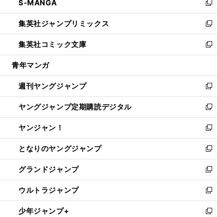
S-MANGA
く
で
ド
ィ
い
新
開
ウ
ン
ウ
し
集英社ジャンプリミックス
く
で
ド
ィ
い
新
開
ウ
ン
ウ
し
集英社コミック文庫
く
で
ド
ィ
い
新
開
ウ
ン
ウ
し
青年マンガ
く
で
ド
ィ
い
開
ウ
ン
ウ
週刊ヤングジャンプ
く
で
ド
ィ
新
開
ウ
ン
し
ヤングジャンプ定期購読デジタル
く
で
ド
い
新
開
ウ
ウ
し
ヤンジャン！
く
で
ィ
い
新
開
ン
ウ
し
となりのヤングジャンプ
く
ド
ィ
い
新
ウ
ン
ウ
し
グランドジャンプ
で
ド
ィ
い
新
開
ウ
ン
ウ
し
ウルトラジャンプ
く
で
ド
ィ
い
新
開
ウ
ン
ウ
し
少年ジャンプ+
く
で
ド
ィ
い
新