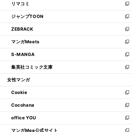
リマコミ
で
ド
ィ
い
新
開
ウ
ン
ウ
し
ジャンプTOON
く
で
ド
ィ
い
新
開
ウ
ン
ウ
し
ZEBRACK
く
で
ド
ィ
い
新
開
ウ
ン
ウ
し
マンガMeets
く
で
ド
ィ
い
新
開
ウ
ン
ウ
し
S-MANGA
く
で
ド
ィ
い
新
開
ウ
ン
ウ
し
集英社コミック文庫
く
で
ド
ィ
い
新
開
ウ
ン
ウ
し
女性マンガ
く
で
ド
ィ
い
開
ウ
ン
ウ
Cookie
く
で
ド
ィ
新
開
ウ
ン
し
Cocohana
く
で
ド
い
新
開
ウ
ウ
し
office YOU
く
で
ィ
い
新
開
ン
ウ
し
マンガMee公式サイト
く
ド
ィ
い
新