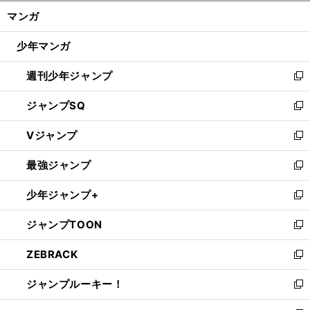
ン
く/
マンガ
ド
閉
ウ
じ
少年マンガ
で
る
開
週刊少年ジャンプ
く
新
し
ジャンプSQ
い
新
ウ
し
Vジャンプ
ィ
い
新
ン
ウ
し
最強ジャンプ
ド
ィ
い
新
ウ
ン
ウ
し
少年ジャンプ+
で
ド
ィ
い
新
開
ウ
ン
ウ
し
ジャンプTOON
く
で
ド
ィ
い
新
開
ウ
ン
ウ
し
ZEBRACK
く
で
ド
ィ
い
新
開
ウ
ン
ウ
し
ジャンプルーキー！
く
で
ド
ィ
い
新
開
ウ
ン
ウ
し