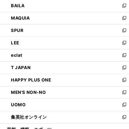
ウ
し
BAILA
く
ィ
い
新
ン
ウ
し
MAQUIA
ド
ィ
い
新
ウ
ン
ウ
し
SPUR
で
ド
ィ
い
新
開
ウ
ン
ウ
し
LEE
く
で
ド
ィ
い
新
開
ウ
ン
ウ
し
eclat
く
で
ド
ィ
い
新
開
ウ
ン
ウ
し
T JAPAN
く
で
ド
ィ
い
新
開
ウ
ン
ウ
し
HAPPY PLUS ONE
く
で
ド
ィ
い
新
開
ウ
ン
ウ
し
MEN'S NON-NO
く
で
ド
ィ
い
新
開
ウ
ン
ウ
し
UOMO
く
で
ド
ィ
い
新
開
ウ
ン
ウ
し
集英社オンライン
く
で
ド
ィ
い
新
開
ウ
ン
ウ
し