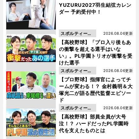
YUZURU2027羽生結弦カレン
ダー 予約受付中！
スポルティーバ
2026.08.06更新
動画
【高校野球】「プロ入り後もあ
の衝撃を超える選手はいな
い」。PL学園トリオが衝撃を受
けた選手
スポルティーバ
2026.08.06更新
動画
【プロ野球】指揮官によってチ
ームが変わる！？ 金村義明＆大
塚光二が語る歴代監督エピソー
ド
スポルティーバ
2026.08.06更新
動画
【高校野球】部員全員が大号
泣！？ ハードだったPL学園時
代を支えたものとは