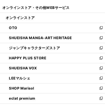
開
ウ
ウ
し
オンラインストア・
その他WEBサービス
く
で
ィ
い
開
ン
ウ
オンラインストア
く
ド
ィ
ウ
ン
OTO
で
ド
新
開
ウ
し
SHUEISHA MANGA-ART HERITAGE
く
で
い
新
開
ウ
し
ジャンプキャラクターズストア
く
ィ
い
新
ン
ウ
し
HAPPY PLUS STORE
ド
ィ
い
新
ウ
ン
ウ
し
SHUEISHA VOX
で
ド
ィ
い
新
開
ウ
ン
ウ
し
LEEマルシェ
く
で
ド
ィ
い
新
開
ウ
ン
ウ
し
SHOP Marisol
く
で
ド
ィ
い
新
開
ウ
ン
ウ
し
eclat premium
く
で
ド
ィ
い
新
開
ウ
ン
ウ
し