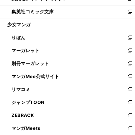
開
ウ
ン
ウ
し
集英社コミック文庫
く
で
ド
ィ
い
新
開
ウ
ン
ウ
し
少女マンガ
く
で
ド
ィ
い
開
ウ
ン
ウ
りぼん
く
で
ド
ィ
新
開
ウ
ン
し
マーガレット
く
で
ド
い
新
開
ウ
ウ
し
別冊マーガレット
く
で
ィ
い
新
開
ン
ウ
し
マンガMee公式サイト
く
ド
ィ
い
新
ウ
ン
ウ
し
リマコミ
で
ド
ィ
い
新
開
ウ
ン
ウ
し
ジャンプTOON
く
で
ド
ィ
い
新
開
ウ
ン
ウ
し
ZEBRACK
く
で
ド
ィ
い
新
開
ウ
ン
ウ
し
マンガMeets
く
で
ド
ィ
い
新
開
ウ