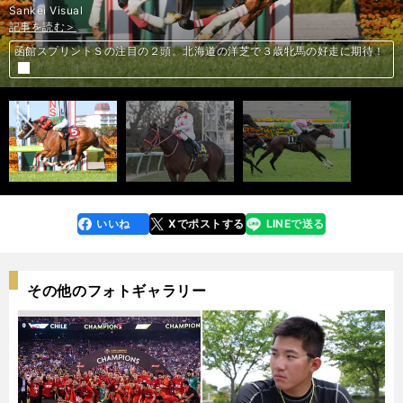
Sankei Visual
記事を読む＞
記事を読む＞
記事を読む＞
函館スプリントＳの注目の２頭。北海道の洋芝で３歳牝馬の好走に期待！
混戦の函館スプリントＳは良血２頭に注目も、上昇一途の「曲者」にも要
昨年は400万円馬券が炸裂。エプソムＣは穴党記者推奨の３頭が激アツ
前へ
注意
いいね
Xでポストする
LINEで送る
line
faceboo
x
k
その他のフォトギャラリー