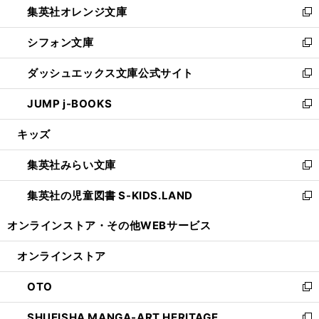
集英社オレンジ文庫
く
で
ド
い
新
開
ウ
ウ
し
シフォン文庫
く
で
ィ
い
新
開
ン
ウ
し
ダッシュエックス文庫公式サイト
く
ド
ィ
い
新
ウ
ン
ウ
し
JUMP j-BOOKS
で
ド
ィ
い
新
開
ウ
ン
ウ
し
キッズ
く
で
ド
ィ
い
開
ウ
ン
ウ
集英社みらい文庫
く
で
ド
ィ
新
開
ウ
ン
し
集英社の児童図書 S-KIDS.LAND
く
で
ド
い
新
開
ウ
ウ
し
オンラインストア・
その他WEBサービス
く
で
ィ
い
開
ン
ウ
オンラインストア
く
ド
ィ
ウ
ン
OTO
で
ド
新
開
ウ
し
SHUEISHA MANGA-ART HERITAGE
く
で