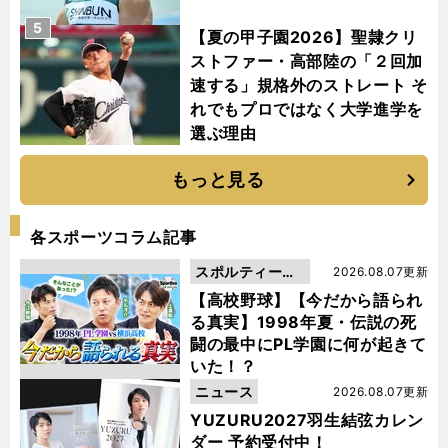
5
【夏の甲子園2026】聖隷クリ
ストファー・高部陸の「２回加
速する」規格外のストレート そ
れでもプロではなく大学進学を
選ぶ理由
もっと見る
各スポーツコラム記事
スポルティーバ
2026.08.07更新
動画
【高校野球】【今だから語られ
る真実】1998年夏・伝説の死
闘の最中にPL学園に何が起きて
いた！？
ニュース
2026.08.07更新
YUZURU2027羽生結弦カレン
ダー 予約受付中！