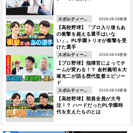
スポルティーバ
2026.08.06更新
動画
【高校野球】「プロ入り後もあ
の衝撃を超える選手はいな
い」。PL学園トリオが衝撃を受
けた選手
スポルティーバ
2026.08.06更新
動画
【プロ野球】指揮官によってチ
ームが変わる！？ 金村義明＆大
塚光二が語る歴代監督エピソー
ド
スポルティーバ
2026.08.06更新
動画
【高校野球】部員全員が大号
泣！？ ハードだったPL学園時
代を支えたものとは