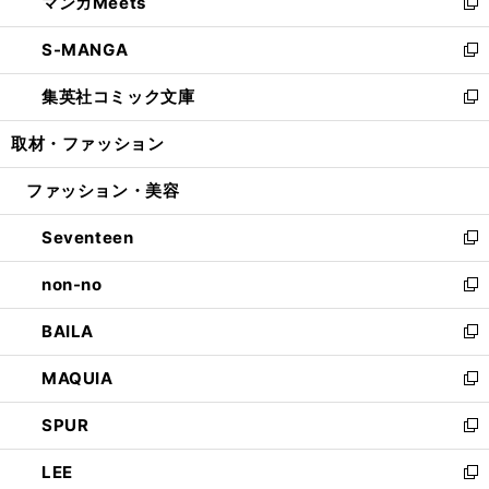
マンガMeets
く
で
ド
ィ
い
新
開
ウ
ン
ウ
し
S-MANGA
く
で
ド
ィ
い
新
開
ウ
ン
ウ
し
集英社コミック文庫
く
で
ド
ィ
い
新
開
ウ
ン
ウ
し
取材・ファッション
く
で
ド
ィ
い
開
ウ
ン
ウ
ファッション・美容
く
で
ド
ィ
開
ウ
ン
Seventeen
く
で
ド
新
開
ウ
し
non-no
く
で
い
新
開
ウ
し
BAILA
く
ィ
い
新
ン
ウ
し
MAQUIA
ド
ィ
い
新
ウ
ン
ウ
し
SPUR
で
ド
ィ
い
新
開
ウ
ン
ウ
し
LEE
く
で
ド
ィ
い
新