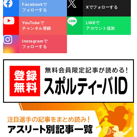
cebo
X
Facebookで
Xでフォローする
ok
フォローする
uTube
LINE
YouTubeで
LINEで
チャンネル登録
アカウント追加
stagra
Instagramで
m
フォローする