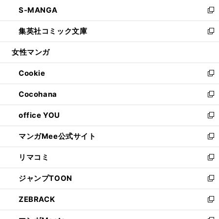
ン
ウ
し
S-MANGA
く
で
ド
ィ
い
新
開
ウ
ン
ウ
し
集英社コミック文庫
く
で
ド
ィ
い
新
開
ウ
ン
ウ
し
女性マンガ
く
で
ド
ィ
い
開
ウ
ン
ウ
Cookie
く
で
ド
ィ
新
開
ウ
ン
し
Cocohana
く
で
ド
い
新
開
ウ
ウ
し
office YOU
く
で
ィ
い
新
開
ン
ウ
し
マンガMee公式サイト
く
ド
ィ
い
新
ウ
ン
ウ
し
リマコミ
で
ド
ィ
い
新
開
ウ
ン
ウ
し
ジャンプTOON
く
で
ド
ィ
い
新
開
ウ
ン
ウ
し
ZEBRACK
く
で
ド
ィ
い
新
開
ウ
ン
ウ
し