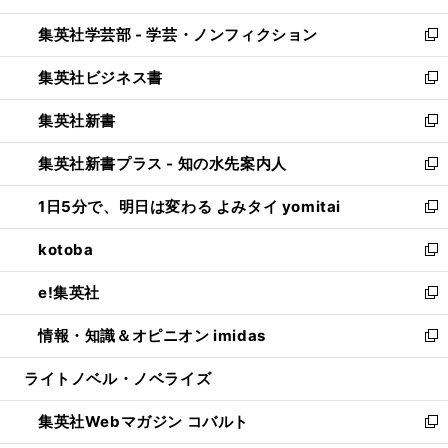
開
ウ
ン
ウ
集英社学芸部 - 学芸・ノンフィクション
く
で
ド
ィ
新
開
ウ
ン
し
集英社ビジネス書
く
で
ド
い
新
開
ウ
ウ
し
集英社新書
く
で
ィ
い
新
開
ン
ウ
し
集英社新書プラス - 知の水先案内人
く
ド
ィ
い
新
ウ
ン
ウ
し
1日5分で、明日は変わる よみタイ yomitai
で
ド
ィ
い
新
開
ウ
ン
ウ
し
kotoba
く
で
ド
ィ
い
新
開
ウ
ン
ウ
し
e!集英社
く
で
ド
ィ
い
新
開
ウ
ン
ウ
し
情報・知識＆オピニオン imidas
く
で
ド
ィ
い
新
開
ウ
ン
ウ
し
ライトノベル・ノベライズ
く
で
ド
ィ
い
開
ウ
ン
ウ
集英社Webマガジン コバルト
く
で
ド
ィ
新
開
ウ
ン
し