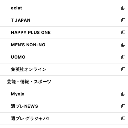
開
ウ
ン
ウ
し
eclat
く
で
ド
ィ
い
新
開
ウ
ン
ウ
し
T JAPAN
く
で
ド
ィ
い
新
開
ウ
ン
ウ
し
HAPPY PLUS ONE
く
で
ド
ィ
い
新
開
ウ
ン
ウ
し
MEN'S NON-NO
く
で
ド
ィ
い
新
開
ウ
ン
ウ
し
UOMO
く
で
ド
ィ
い
新
開
ウ
ン
ウ
し
集英社オンライン
く
で
ド
ィ
い
新
開
ウ
ン
ウ
し
芸能・情報・スポーツ
く
で
ド
ィ
い
開
ウ
ン
ウ
Myojo
く
で
ド
ィ
新
開
ウ
ン
し
週プレNEWS
く
で
ド
い
新
開
ウ
ウ
し
週プレ グラジャパ!
く
で
ィ
い
新
開
ン
ウ
し