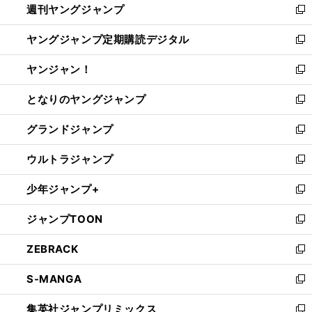
週刊ヤングジャンプ
く
で
ド
ィ
新
開
ウ
ン
し
ヤングジャンプ定期購読デジタル
く
で
ド
い
新
開
ウ
ウ
し
ヤンジャン！
く
で
ィ
い
新
開
ン
ウ
し
となりのヤングジャンプ
く
ド
ィ
い
新
ウ
ン
ウ
し
グランドジャンプ
で
ド
ィ
い
新
開
ウ
ン
ウ
し
ウルトラジャンプ
く
で
ド
ィ
い
新
開
ウ
ン
ウ
し
少年ジャンプ+
く
で
ド
ィ
い
新
開
ウ
ン
ウ
し
ジャンプTOON
く
で
ド
ィ
い
新
開
ウ
ン
ウ
し
ZEBRACK
く
で
ド
ィ
い
新
開
ウ
ン
ウ
し
S-MANGA
く
で
ド
ィ
い
新
開
ウ
ン
ウ
し
集英社ジャンプリミックス
く
で
ド
ィ
い
新