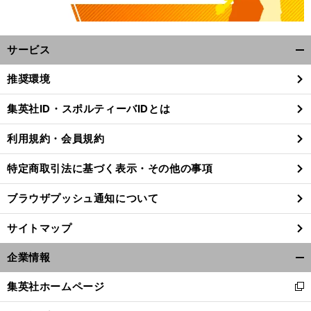
サービス
開
く/
推奨環境
閉
じ
集英社ID・スポルティーバIDとは
る
利用規約・会員規約
特定商取引法に基づく表示・その他の事項
ブラウザプッシュ通知について
サイトマップ
企業情報
開
く/
集英社ホームページ
新
閉
し
じ