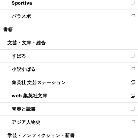
Sportiva
く
ド
ィ
い
新
ウ
ン
ウ
し
パラスポ
で
ド
ィ
い
新
開
ウ
ン
ウ
し
書籍
く
で
ド
ィ
い
開
ウ
ン
ウ
文芸・文庫・総合
く
で
ド
ィ
開
ウ
ン
すばる
く
で
ド
新
開
ウ
し
小説すばる
く
で
い
新
開
ウ
し
集英社 文芸ステーション
く
ィ
い
新
ン
ウ
し
web 集英社文庫
ド
ィ
い
新
ウ
ン
ウ
し
青春と読書
で
ド
ィ
い
新
開
ウ
ン
ウ
し
アジア人物史
く
で
ド
ィ
い
新
開
ウ
ン
ウ
し
学芸・ノンフィクション・新書
く
で
ド
ィ
い