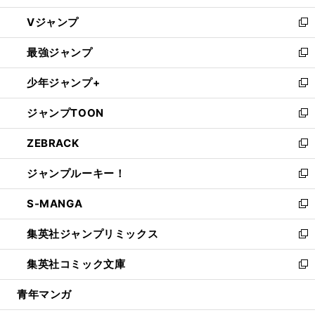
ウ
し
Vジャンプ
ィ
い
新
ン
ウ
し
最強ジャンプ
ド
ィ
い
新
ウ
ン
ウ
し
少年ジャンプ+
で
ド
ィ
い
新
開
ウ
ン
ウ
し
ジャンプTOON
く
で
ド
ィ
い
新
開
ウ
ン
ウ
し
ZEBRACK
く
で
ド
ィ
い
新
開
ウ
ン
ウ
し
ジャンプルーキー！
く
で
ド
ィ
い
新
開
ウ
ン
ウ
し
S-MANGA
く
で
ド
ィ
い
新
開
ウ
ン
ウ
し
集英社ジャンプリミックス
く
で
ド
ィ
い
新
開
ウ
ン
ウ
し
集英社コミック文庫
く
で
ド
ィ
い
新
開
ウ
ン
ウ
し
青年マンガ
く
で
ド
ィ
い
開
ウ
ン
ウ