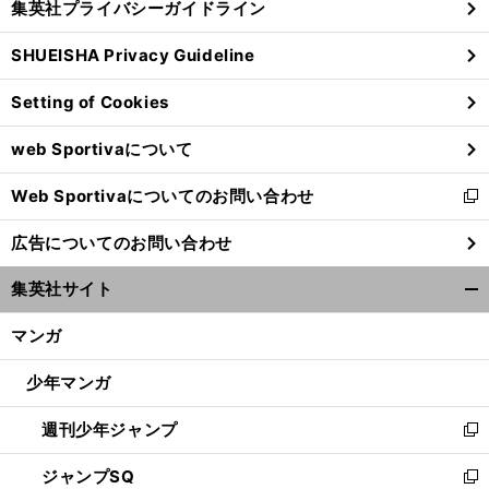
集英社プライバシーガイドライン
い
る
ウ
SHUEISHA Privacy Guideline
ィ
ン
Setting of Cookies
ド
ウ
web Sportivaについて
で
開
Web Sportivaについてのお問い合わせ
く
新
し
広告についてのお問い合わせ
い
ウ
集英社サイト
ィ
開
ン
く/
マンガ
ド
閉
ウ
じ
少年マンガ
で
る
開
週刊少年ジャンプ
く
新
し
ジャンプSQ
い
新