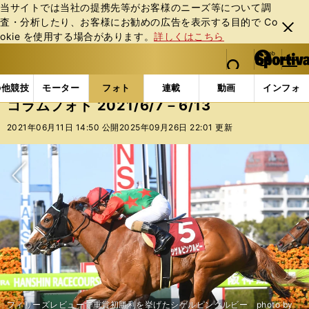
当サイトでは当社の提携先等がお客様のニーズ等について調
査・分析したり、お客様にお勧めの広告を表⽰する⽬的で Co
閉じ
okie を使⽤する場合があります。
詳しくはこちら
る
マイペ
web Sportiva (webスポルティーバ)
検索
メニュ
we
ー
フォトギャラリー
コラムフォト
コラムフォト 2021/
b
ジ
の他競技
モーター
フォト
連載
動画
インフォ
ス
コラムフォト 2021/6/7－6/13
ポ
ル
2021年06月11日 14:50 公開
2025年09月26日 22:01 更新
テ
ィ
ー
バ
次へ
フィリーズレビューで重賞初勝利を挙げたシゲルピンクルビー photo by