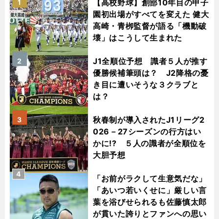
【高校野球】創部10年目の甲子
1
園初出場がすべてを変えた 健大
高崎・青栁監督が語る「機動破
壊」はこうして生まれた
J1全順位予想 識者５人が推す
2
優勝候補筆頭は？ J2降格の憂
き目に遭いそうな３クラブと
は？
秋春制が導入されたJ1リーグ2
3
026－27シーズンの行方はい
かに!? ５人の識者が全順位を
大胆予想
4
「お前がラクして生意気だな」
「あいつ若いくせに」厳しい言
葉を浴びせられるも佐藤慎太郎
が貫いた誇りとファンへの思い