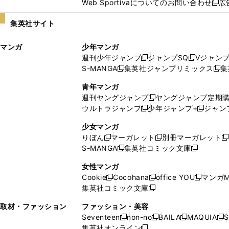
Web Sportivaについてのお問い合わせ
広
し
新
い
し
集英社サイト
ウ
い
ィ
ウ
マンガ
少年マンガ
ン
ィ
週刊少年ジャンプ
ジャンプSQ
Vジャン
ド
ン
新
新
S-MANGA
集英社ジャンプリミックス
集
ウ
ド
新
し
し
新
で
ウ
し
い
い
し
青年マンガ
開
で
い
ウ
ウ
い
週刊ヤングジャンプ
ヤングジャンプ定期
新
く
開
ウ
ィ
ィ
ウ
ウルトラジャンプ
少年ジャンプ+
ジャン
新
し
新
く
ィ
ン
ン
ィ
し
い
し
ン
ド
ド
ン
少女マンガ
い
ウ
い
ド
ウ
ウ
ド
りぼん
マーガレット
別冊マーガレット
新
新
新
ウ
ィ
ウ
ウ
で
で
ウ
S-MANGA
集英社コミック文庫
し
新
し
新
ィ
ン
ィ
で
開
開
で
い
し
い
し
ン
ド
ン
女性マンガ
開
く
く
開
ウ
い
ウ
い
ド
ウ
ド
Cookie
Cocohana
office YOU
マンガM
く
く
新
新
新
ィ
ウ
ィ
ウ
ウ
で
ウ
集英社コミック文庫
し
新
し
し
ン
ィ
ン
ィ
で
開
で
い
し
い
い
ド
ン
ド
ン
取材・ファッション
ファッション・美容
開
く
開
ウ
い
ウ
ウ
ウ
ド
ウ
ド
Seventeen
non-no
BAILA
MAQUIA
S
く
く
新
新
新
新
ィ
ウ
ィ
ィ
で
ウ
で
ウ
集英社オンライン