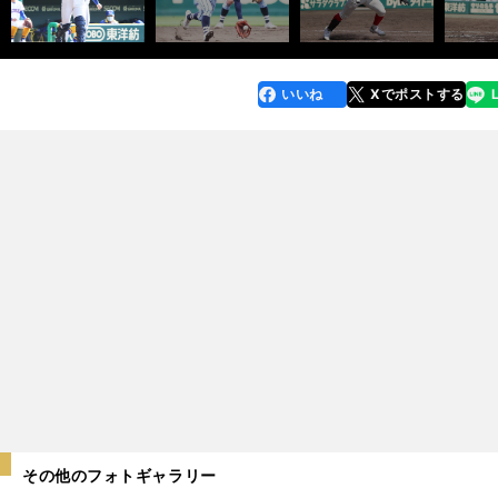
いいね
Xでポストする
line
faceboo
x
k
その他のフォトギャラリー