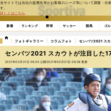
当サイトでは当社の提携先等がお客様のニーズ等について調査・分析し
web Sportiva (webスポルティーバ)
す。
詳しくはこちら
新着
ランキング
野球
サッカー
競馬
ゴル
we
フォトギャラリー
コラムフォト
センバツ2021 ス
b
ス
センバツ2021 スカウトが注目した17
ポ
ル
2021年03月31日 09:35 公開
2021年03月31日 09:38 更新
テ
ィ
ー
バ
次へ