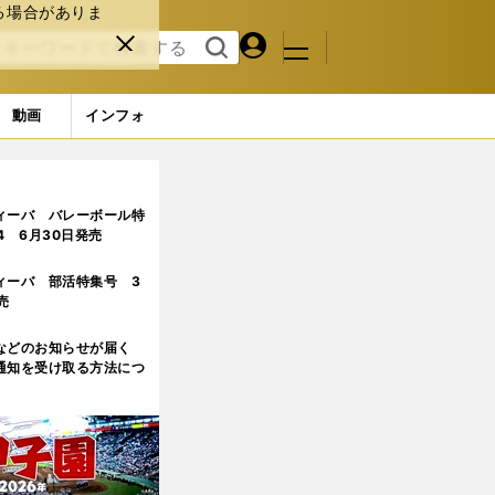
る場合がありま
マイペ
閉じ
検索
メニュ
ー
る
す
ジ
る
動画
インフォ
ィーバ バレーボール特
.4 6月30日発売
ィーバ 部活特集号 3
売
などのお知らせが届く
通知を受け取る方法につ