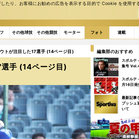
たり、お客様にお勧めの広告を表⽰する⽬的で Cookie を使⽤す
フ
その他球技
その他競技
モーター
フォト
連載
カウトが注目した17選手 (14ページ目)
編集部のおすすめ
スポルテ
選手 (14ページ目)
集号 Vol
スポルテ
月16日発
最新記事
プッシュ
いて