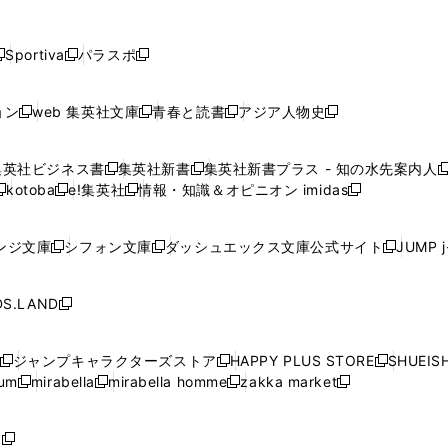
し
し
し
し
し
ン
ン
ン
ン
開
開
開
開
開
い
い
い
い
い
ド
ド
ド
ド
く
く
く
く
く
ウ
ウ
ウ
ウ
ウ
ウ
ウ
ウ
ウ
Sportiva
パラスポ
新
新
ィ
ィ
ィ
ィ
ィ
で
で
で
で
し
し
し
ン
ン
ン
ン
ン
開
開
開
開
い
い
い
ド
ド
ド
ド
ド
ョン
web 集英社文庫
青春と読書
アジア人物史
く
く
く
く
新
新
新
新
ウ
ウ
ウ
ウ
ウ
ウ
ウ
ウ
し
し
し
し
ィ
ィ
ィ
で
で
で
で
で
い
い
い
い
ン
ン
ン
集英社ビジネス書
集英社新書
集英社新書プラス - 知の水先案内人
開
開
開
開
開
新
新
新
ウ
ウ
ウ
ウ
ド
ド
ド
kotoba
e!集英社
情報・知識＆オピニオン imidas
く
く
く
く
く
新
し
新
し
新
ィ
ィ
ィ
ィ
ウ
ウ
ウ
し
し
い
し
い
し
ン
ン
ン
ン
で
で
で
い
い
ウ
い
ウ
い
ド
ド
ド
ド
ンジ文庫
シフォン文庫
ダッシュエックス文庫公式サイト
JUMP 
開
開
開
新
新
新
ウ
ウ
ィ
ウ
ィ
ウ
ウ
ウ
ウ
ウ
く
く
く
し
し
し
ィ
ィ
ン
ィ
ン
ィ
で
で
で
で
い
い
い
ン
ン
ド
ン
ド
ン
S.LAND
開
開
開
開
新
ウ
ウ
ウ
ド
ド
ウ
ド
ウ
ド
く
く
く
く
し
ィ
ィ
ィ
ウ
ウ
で
ウ
で
ウ
い
ン
ン
ン
ジャンプキャラクターズストア
HAPPY PLUS STORE
SHUEIS
で
で
開
で
開
で
新
新
新
ウ
ド
ド
ド
ium
mirabella
mirabella homme
zakka market
開
開
く
開
く
開
し
新
新
新
し
新
し
ィ
ウ
ウ
ウ
く
く
く
く
い
し
し
い
し
し
い
ン
で
で
で
ウ
い
い
ウ
い
い
ウ
ド
ボ
開
開
開
新