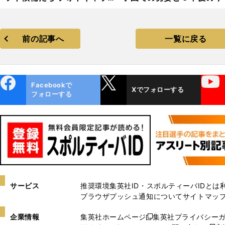
ー
ォトギャラリー
前の記事へ
一覧に戻る
ebo
X
YouTube
Facebookで
Xでフォローする
ok
フォローする
サービス
推奨環境
集英社ID・スポルティーバIDとは
ブラウザプッシュ通知について
サイトマッ
企業情報
集英社ホームページ
集英社プライバシー
新