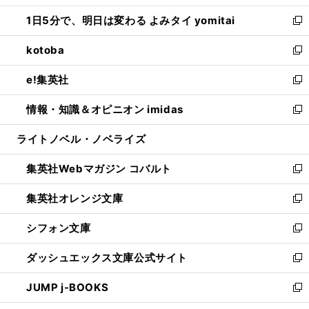
ウ
ン
ウ
し
1日5分で、明日は変わる よみタイ yomitai
で
ド
ィ
い
新
開
ウ
ン
ウ
し
kotoba
く
で
ド
ィ
い
新
開
ウ
ン
ウ
し
e!集英社
く
で
ド
ィ
い
新
開
ウ
ン
ウ
し
情報・知識＆オピニオン imidas
く
で
ド
ィ
い
新
開
ウ
ン
ウ
し
ライトノベル・ノベライズ
く
で
ド
ィ
い
開
ウ
ン
ウ
集英社Webマガジン コバルト
く
で
ド
ィ
新
開
ウ
ン
し
集英社オレンジ文庫
く
で
ド
い
新
開
ウ
ウ
し
シフォン文庫
く
で
ィ
い
新
開
ン
ウ
し
ダッシュエックス文庫公式サイト
く
ド
ィ
い
新
ウ
ン
ウ
し
JUMP j-BOOKS
で
ド
ィ
い
新
開
ウ
ン
ウ
し