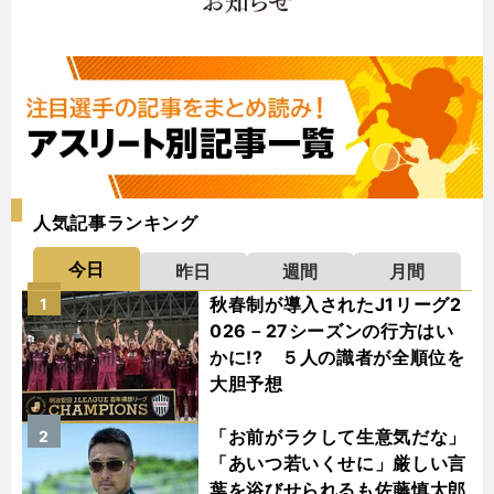
人気記事ランキング
今日
昨日
週間
月間
秋春制が導入されたJ1リーグ2
1
026－27シーズンの行方はい
かに!? ５人の識者が全順位を
大胆予想
「お前がラクして生意気だな」
2
「あいつ若いくせに」厳しい言
葉を浴びせられるも佐藤慎太郎