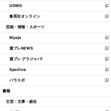
開
ウ
ン
ウ
し
UOMO
く
で
ド
ィ
い
新
開
ウ
ン
ウ
し
集英社オンライン
く
で
ド
ィ
い
新
開
ウ
ン
ウ
し
芸能・情報・スポーツ
く
で
ド
ィ
い
開
ウ
ン
ウ
Myojo
く
で
ド
ィ
新
開
ウ
ン
し
週プレNEWS
く
で
ド
い
新
開
ウ
ウ
し
週プレ グラジャパ!
く
で
ィ
い
新
開
ン
ウ
し
Sportiva
く
ド
ィ
い
新
ウ
ン
ウ
し
パラスポ
で
ド
ィ
い
新
開
ウ
ン
ウ
し
書籍
く
で
ド
ィ
い
開
ウ
ン
ウ
文芸・文庫・総合
く
で
ド
ィ
開
ウ
ン