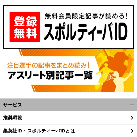
サービス
開
く/
推奨環境
閉
じ
集英社ID・スポルティーバIDとは
る