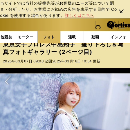
当サイトでは当社の提携先等がお客様のニーズ等について調
査・分析したり、お客様にお勧めの広告を表⽰する⽬的で Co
閉じ
okie を使⽤する場合があります。
詳しくはこちら
る
マイペ
web Sportiva (webスポルティーバ)
検索
メニュ
we
ー
フォトギャラリー
東京女子プロレス中島翔子 撮り下ろ
b
ジ
の他競技
モーター
フォト
連載
動画
インフォ
ス
東京女子プロレス中島翔子 撮り下ろし＆写
ポ
真フォトギャラリー (2ページ目)
ル
テ
2025年03月07日 09:00 公開
2025年03月18日 10:54 更新
ィ
ー
バ
次へ