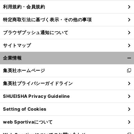
利用規約・会員規約
特定商取引法に基づく表示・その他の事項
ブラウザプッシュ通知について
サイトマップ
企業情報
開
く/
集英社ホームページ
新
閉
し
じ
集英社プライバシーガイドライン
い
る
ウ
SHUEISHA Privacy Guideline
ィ
ン
Setting of Cookies
ド
ウ
web Sportivaについて
で
開