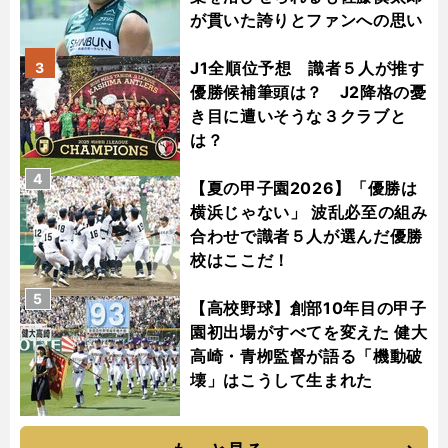
が貫いた誇りとファンへの思い
J1全順位予想 識者５人が推す
3
優勝候補筆頭は？ J2降格の憂
き目に遭いそうな３クラブと
は？
4
【夏の甲子園2026】「優勝は
横浜じゃない」 波乱必至の組み
合わせで識者５人が選んだ優勝
校はここだ！
5
【高校野球】創部10年目の甲子
園初出場がすべてを変えた 健大
高崎・青栁監督が語る「機動破
壊」はこうして生まれた