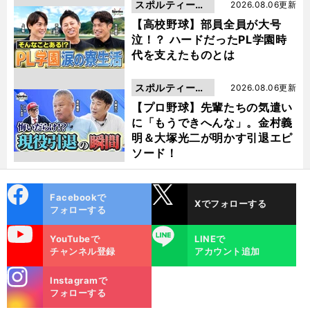
スポルティーバ
2026.08.06更新
動画
【高校野球】部員全員が大号
泣！？ ハードだったPL学園時
代を支えたものとは
スポルティーバ
2026.08.06更新
動画
【プロ野球】先輩たちの気遣い
に「もうできへんな」。金村義
明＆大塚光二が明かす引退エピ
ソード！
cebo
X
Facebookで
Xでフォローする
ok
フォローする
uTube
LINE
YouTubeで
LINEで
チャンネル登録
アカウント追加
stagra
Instagramで
m
フォローする