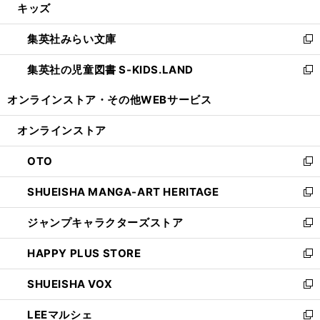
キッズ
く
で
ド
ィ
い
開
ウ
ン
ウ
集英社みらい文庫
く
で
ド
ィ
新
開
ウ
ン
し
集英社の児童図書 S-KIDS.LAND
く
で
ド
い
新
開
ウ
ウ
し
オンラインストア・
その他WEBサービス
く
で
ィ
い
開
ン
ウ
オンラインストア
く
ド
ィ
ウ
ン
OTO
で
ド
新
開
ウ
し
SHUEISHA MANGA-ART HERITAGE
く
で
い
新
開
ウ
し
ジャンプキャラクターズストア
く
ィ
い
新
ン
ウ
し
HAPPY PLUS STORE
ド
ィ
い
新
ウ
ン
ウ
し
SHUEISHA VOX
で
ド
ィ
い
新
開
ウ
ン
ウ
し
LEEマルシェ
く
で
ド
ィ
い
新