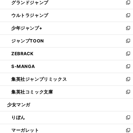
グランドジャンプ
で
ド
ィ
い
新
開
ウ
ン
ウ
し
ウルトラジャンプ
く
で
ド
ィ
い
新
開
ウ
ン
ウ
し
少年ジャンプ+
く
で
ド
ィ
い
新
開
ウ
ン
ウ
し
ジャンプTOON
く
で
ド
ィ
い
新
開
ウ
ン
ウ
し
ZEBRACK
く
で
ド
ィ
い
新
開
ウ
ン
ウ
し
S-MANGA
く
で
ド
ィ
い
新
開
ウ
ン
ウ
し
集英社ジャンプリミックス
く
で
ド
ィ
い
新
開
ウ
ン
ウ
し
集英社コミック文庫
く
で
ド
ィ
い
新
開
ウ
ン
ウ
し
少女マンガ
く
で
ド
ィ
い
開
ウ
ン
ウ
りぼん
く
で
ド
ィ
新
開
ウ
ン
し
マーガレット
く
で
ド
い
新