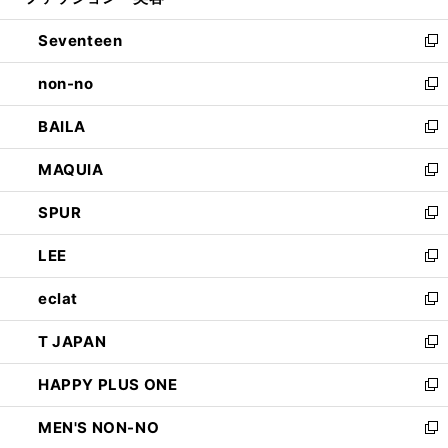
開
ウ
ン
Seventeen
く
で
ド
新
開
ウ
し
non-no
く
で
い
新
開
ウ
し
BAILA
く
ィ
い
新
ン
ウ
し
MAQUIA
ド
ィ
い
新
ウ
ン
ウ
し
SPUR
で
ド
ィ
い
新
開
ウ
ン
ウ
し
LEE
く
で
ド
ィ
い
新
開
ウ
ン
ウ
し
eclat
く
で
ド
ィ
い
新
開
ウ
ン
ウ
し
T JAPAN
く
で
ド
ィ
い
新
開
ウ
ン
ウ
し
HAPPY PLUS ONE
く
で
ド
ィ
い
新
開
ウ
ン
ウ
し
MEN'S NON-NO
く
で
ド
ィ
い
新