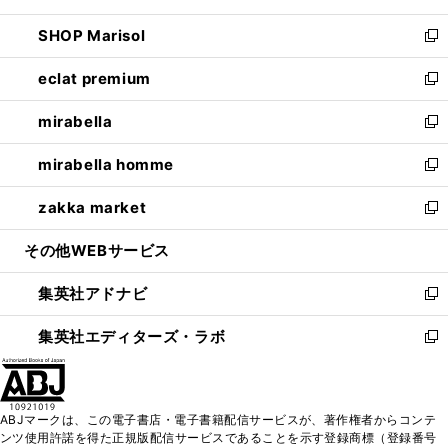
開
ウ
ン
ウ
し
SHOP Marisol
く
で
ド
ィ
い
新
開
ウ
ン
ウ
し
eclat premium
く
で
ド
ィ
い
新
開
ウ
ン
ウ
し
mirabella
く
で
ド
ィ
い
新
開
ウ
ン
ウ
し
mirabella homme
く
で
ド
ィ
い
新
開
ウ
ン
ウ
し
zakka market
く
で
ド
ィ
い
新
開
ウ
ン
ウ
し
その他WEBサービス
く
で
ド
ィ
い
開
ウ
ン
ウ
集英社アドナビ
く
で
ド
ィ
新
開
ウ
ン
し
集英社エディターズ・ラボ
く
で
ド
い
新
開
ウ
ウ
し
く
で
ィ
い
開
ン
ウ
ABJマークは、この電子書店・電子書籍配信サービスが、著作権者からコンテ
く
ド
ィ
ンツ使用許諾を得た正規版配信サービスであることを示す登録商標（登録番号
ウ
ン