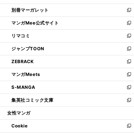
開
ウ
ウ
し
別冊マーガレット
く
で
ィ
い
新
開
ン
ウ
し
マンガMee公式サイト
く
ド
ィ
い
新
ウ
ン
ウ
し
リマコミ
で
ド
ィ
い
新
開
ウ
ン
ウ
し
ジャンプTOON
く
で
ド
ィ
い
新
開
ウ
ン
ウ
し
ZEBRACK
く
で
ド
ィ
い
新
開
ウ
ン
ウ
し
マンガMeets
く
で
ド
ィ
い
新
開
ウ
ン
ウ
し
S-MANGA
く
で
ド
ィ
い
新
開
ウ
ン
ウ
し
集英社コミック文庫
く
で
ド
ィ
い
新
開
ウ
ン
ウ
し
女性マンガ
く
で
ド
ィ
い
開
ウ
ン
ウ
Cookie
く
で
ド
ィ
新
開
ウ
ン
し