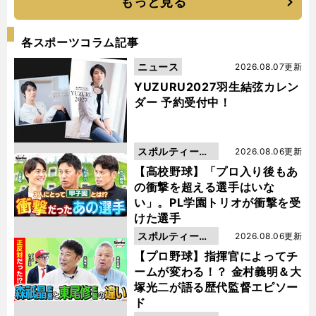
もっと見る
各スポーツコラム記事
ニュース
2026.08.07更新
YUZURU2027羽生結弦カレン
ダー 予約受付中！
スポルティーバ
2026.08.06更新
動画
【高校野球】「プロ入り後もあ
の衝撃を超える選手はいな
い」。PL学園トリオが衝撃を受
けた選手
スポルティーバ
2026.08.06更新
動画
【プロ野球】指揮官によってチ
ームが変わる！？ 金村義明＆大
塚光二が語る歴代監督エピソー
ド