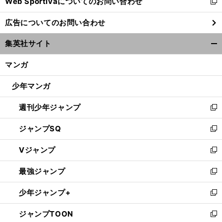
Web Sportivaについてのお問い合わせ
く
新
し
広告についてのお問い合わせ
い
ウ
集英社サイト
ィ
開
ン
く/
マンガ
ド
閉
ウ
じ
少年マンガ
で
る
開
週刊少年ジャンプ
く
新
し
ジャンプSQ
い
新
ウ
し
Vジャンプ
ィ
い
新
ン
ウ
し
最強ジャンプ
ド
ィ
い
新
ウ
ン
ウ
し
少年ジャンプ+
で
ド
ィ
い
新
開
ウ
ン
ウ
し
ジャンプTOON
く
で
ド
ィ
い
新