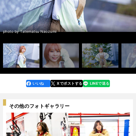
前へ
photo by Tatematsu Naozumi
いいね
Xでポストする
LINEで送る
line
faceboo
x
k
その他のフォトギャラリー