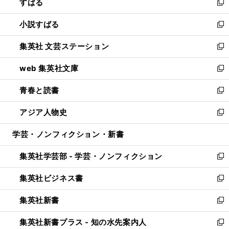
すばる
く
で
ド
新
開
ウ
し
小説すばる
く
で
い
新
開
ウ
し
集英社 文芸ステーション
く
ィ
い
新
ン
ウ
し
web 集英社文庫
ド
ィ
い
新
ウ
ン
ウ
し
青春と読書
で
ド
ィ
い
新
開
ウ
ン
ウ
し
アジア人物史
く
で
ド
ィ
い
新
開
ウ
ン
ウ
し
学芸・ノンフィクション・新書
く
で
ド
ィ
い
開
ウ
ン
ウ
集英社学芸部 - 学芸・ノンフィクション
く
で
ド
ィ
新
開
ウ
ン
し
集英社ビジネス書
く
で
ド
い
新
開
ウ
ウ
し
集英社新書
く
で
ィ
い
新
開
ン
ウ
し
集英社新書プラス - 知の水先案内人
く
ド
ィ
い
新