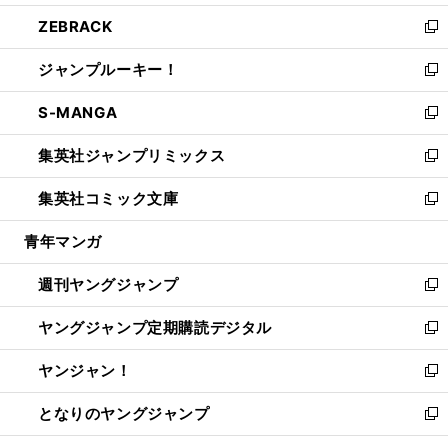
開
ウ
ン
ウ
し
ZEBRACK
く
で
ド
ィ
い
新
開
ウ
ン
ウ
し
ジャンプルーキー！
く
で
ド
ィ
い
新
開
ウ
ン
ウ
し
S-MANGA
く
で
ド
ィ
い
新
開
ウ
ン
ウ
し
集英社ジャンプリミックス
く
で
ド
ィ
い
新
開
ウ
ン
ウ
し
集英社コミック文庫
く
で
ド
ィ
い
新
開
ウ
ン
ウ
し
青年マンガ
く
で
ド
ィ
い
開
ウ
ン
ウ
週刊ヤングジャンプ
く
で
ド
ィ
新
開
ウ
ン
し
ヤングジャンプ定期購読デジタル
く
で
ド
い
新
開
ウ
ウ
し
ヤンジャン！
く
で
ィ
い
新
開
ン
ウ
し
となりのヤングジャンプ
く
ド
ィ
い
新
ウ
ン
ウ
し