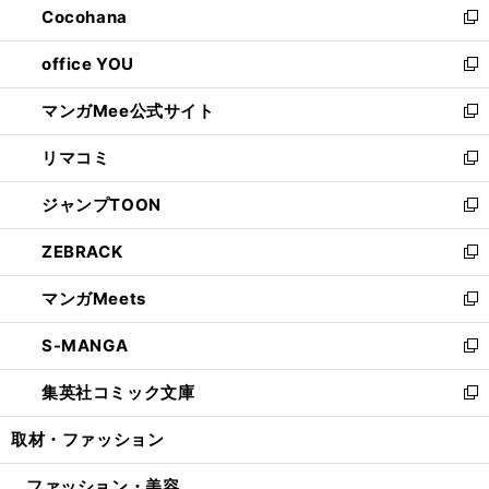
Cocohana
く
で
ド
い
新
開
ウ
ウ
し
office YOU
く
で
ィ
い
新
開
ン
ウ
し
マンガMee公式サイト
く
ド
ィ
い
新
ウ
ン
ウ
し
リマコミ
で
ド
ィ
い
新
開
ウ
ン
ウ
し
ジャンプTOON
く
で
ド
ィ
い
新
開
ウ
ン
ウ
し
ZEBRACK
く
で
ド
ィ
い
新
開
ウ
ン
ウ
し
マンガMeets
く
で
ド
ィ
い
新
開
ウ
ン
ウ
し
S-MANGA
く
で
ド
ィ
い
新
開
ウ
ン
ウ
し
集英社コミック文庫
く
で
ド
ィ
い
新
開
ウ
ン
ウ
し
取材・ファッション
く
で
ド
ィ
い
開
ウ
ン
ウ
ファッション・美容
く
で
ド
ィ