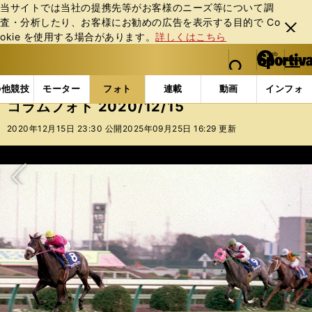
当サイトでは当社の提携先等がお客様のニーズ等について調
査・分析したり、お客様にお勧めの広告を表⽰する⽬的で Co
閉じ
okie を使⽤する場合があります。
詳しくはこちら
る
マイペ
web Sportiva (webスポルティーバ)
検索
メニュ
we
ー
フォトギャラリー
コラムフォト
コラムフォト 2020/
b
ジ
の他競技
モーター
フォト
連載
動画
インフォ
ス
コラムフォト 2020/12/15
ポ
ル
2020年12月15日 23:30 公開
2025年09月25日 16:29 更新
テ
ィ
ー
バ
次へ