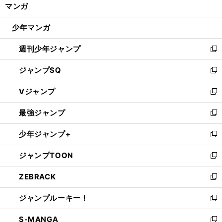
く/
マンガ
ド
閉
ウ
じ
少年マンガ
で
る
開
週刊少年ジャンプ
く
新
し
ジャンプSQ
い
新
ウ
し
Vジャンプ
ィ
い
新
ン
ウ
し
最強ジャンプ
ド
ィ
い
新
ウ
ン
ウ
し
少年ジャンプ+
で
ド
ィ
い
新
開
ウ
ン
ウ
し
ジャンプTOON
く
で
ド
ィ
い
新
開
ウ
ン
ウ
し
ZEBRACK
く
で
ド
ィ
い
新
開
ウ
ン
ウ
し
ジャンプルーキー！
く
で
ド
ィ
い
新
開
ウ
ン
ウ
し
S-MANGA
く
で
ド
ィ
い
新