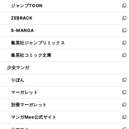
ウ
し
ジャンプTOON
く
で
ド
ィ
い
新
開
ウ
ン
ウ
し
ZEBRACK
く
で
ド
ィ
い
新
開
ウ
ン
ウ
し
S-MANGA
く
で
ド
ィ
い
新
開
ウ
ン
ウ
し
集英社ジャンプリミックス
く
で
ド
ィ
い
新
開
ウ
ン
ウ
し
集英社コミック文庫
く
で
ド
ィ
い
新
開
ウ
ン
ウ
し
少女マンガ
く
で
ド
ィ
い
開
ウ
ン
ウ
りぼん
く
で
ド
ィ
新
開
ウ
ン
し
マーガレット
く
で
ド
い
新
開
ウ
ウ
し
別冊マーガレット
く
で
ィ
い
新
開
ン
ウ
し
マンガMee公式サイト
く
ド
ィ
い
新
ウ
ン
ウ
し