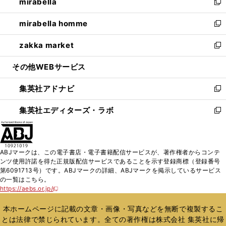
mirabella
く
で
ド
ィ
い
新
開
ウ
ン
ウ
し
mirabella homme
く
で
ド
ィ
い
新
開
ウ
ン
ウ
し
zakka market
く
で
ド
ィ
い
新
開
ウ
ン
ウ
し
その他WEBサービス
く
で
ド
ィ
い
開
ウ
ン
ウ
集英社アドナビ
く
で
ド
ィ
新
開
ウ
ン
し
集英社エディターズ・ラボ
く
で
ド
い
新
開
ウ
ウ
し
く
で
ィ
い
開
ン
ウ
ABJマークは、この電子書店・電子書籍配信サービスが、著作権者からコンテ
く
ド
ィ
ンツ使用許諾を得た正規版配信サービスであることを示す登録商標（登録番号
ウ
ン
第6091713号）です。ABJマークの詳細、ABJマークを掲示しているサービス
で
ド
の一覧はこちら。
開
ウ
https://aebs.or.jp/
新
く
で
し
い
開
本ホームページに記載の文章・画像・写真などを無断で複製するこ
ウ
く
とは法律で禁じられています。全ての著作権は株式会社 集英社に帰
ィ