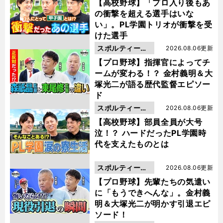
動画
【高校野球】「プロ入り後もあ
の衝撃を超える選手はいな
い」。PL学園トリオが衝撃を受
けた選手
スポルティーバ
2026.08.06更新
動画
【プロ野球】指揮官によってチ
ームが変わる！？ 金村義明＆大
塚光二が語る歴代監督エピソー
ド
スポルティーバ
2026.08.06更新
動画
【高校野球】部員全員が大号
泣！？ ハードだったPL学園時
代を支えたものとは
スポルティーバ
2026.08.06更新
動画
【プロ野球】先輩たちの気遣い
に「もうできへんな」。金村義
明＆大塚光二が明かす引退エピ
ソード！