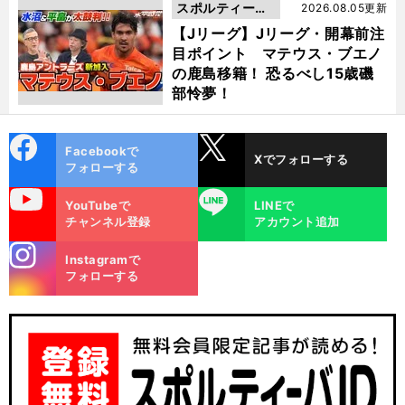
スポルティーバ
2026.08.05更新
動画
【Jリーグ】Jリーグ・開幕前注
目ポイント マテウス・ブエノ
の鹿島移籍！ 恐るべし15歳磯
部怜夢！
cebo
X
Facebookで
Xでフォローする
ok
フォローする
uTube
LINE
YouTubeで
LINEで
チャンネル登録
アカウント追加
stagra
Instagramで
m
フォローする