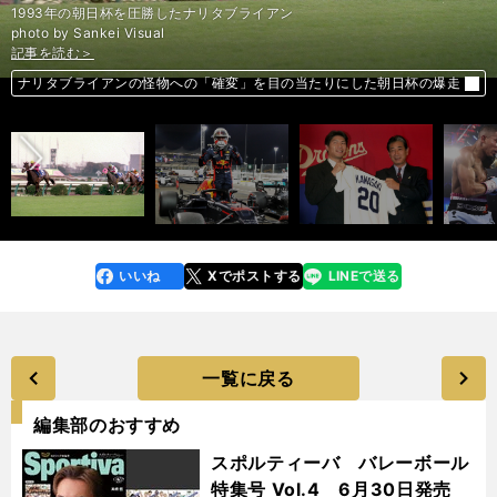
1993年の朝日杯を圧勝したナリタブライアン
photo by Sankei Visual
記事を読む＞
記事を読む＞
記事を読む＞
記事を読む＞
レッドブル・ホンダの速さは本物。最終戦でメルセデスAMGに追いつく
川崎憲次郎が明かす中日FA移籍の真実。当初はヤクルト残留かMLBの二
井上尚弥に続くスター候補。米で「すこぶる評判がいい」日本人ボクサー
前へ
ナリタブライアンの怪物への「確変」を目の当たりにした朝日杯の爆走
択だった
２人
いいね
Xでポストする
LINEで送る
line
faceboo
x
k
一覧に戻る
編集部のおすすめ
スポルティーバ バレーボール
特集号 Vol.4 6月30日発売