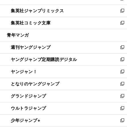
開
ウ
ン
ウ
し
集英社ジャンプリミックス
く
で
ド
ィ
い
新
開
ウ
ン
ウ
し
集英社コミック文庫
く
で
ド
ィ
い
新
開
ウ
ン
ウ
し
青年マンガ
く
で
ド
ィ
い
開
ウ
ン
ウ
週刊ヤングジャンプ
く
で
ド
ィ
新
開
ウ
ン
し
ヤングジャンプ定期購読デジタル
く
で
ド
い
新
開
ウ
ウ
し
ヤンジャン！
く
で
ィ
い
新
開
ン
ウ
し
となりのヤングジャンプ
く
ド
ィ
い
新
ウ
ン
ウ
し
グランドジャンプ
で
ド
ィ
い
新
開
ウ
ン
ウ
し
ウルトラジャンプ
く
で
ド
ィ
い
新
開
ウ
ン
ウ
し
少年ジャンプ+
く
で
ド
ィ
い
新
開
ウ
ン