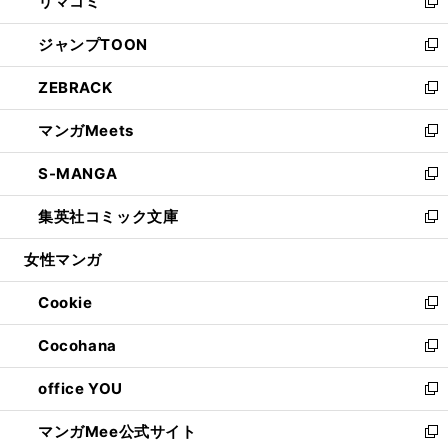
リマコミ
で
ド
ィ
い
新
開
ウ
ン
ウ
し
ジャンプTOON
く
で
ド
ィ
い
新
開
ウ
ン
ウ
し
ZEBRACK
く
で
ド
ィ
い
新
開
ウ
ン
ウ
し
マンガMeets
く
で
ド
ィ
い
新
開
ウ
ン
ウ
し
S-MANGA
く
で
ド
ィ
い
新
開
ウ
ン
ウ
し
集英社コミック文庫
く
で
ド
ィ
い
新
開
ウ
ン
ウ
し
女性マンガ
く
で
ド
ィ
い
開
ウ
ン
ウ
Cookie
く
で
ド
ィ
新
開
ウ
ン
し
Cocohana
く
で
ド
い
新
開
ウ
ウ
し
office YOU
く
で
ィ
い
新
開
ン
ウ
し
マンガMee公式サイト
く
ド
ィ
い
新