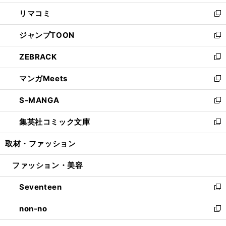
ウ
ン
ウ
し
リマコミ
で
ド
ィ
い
新
開
ウ
ン
ウ
し
ジャンプTOON
く
で
ド
ィ
い
新
開
ウ
ン
ウ
し
ZEBRACK
く
で
ド
ィ
い
新
開
ウ
ン
ウ
し
マンガMeets
く
で
ド
ィ
い
新
開
ウ
ン
ウ
し
S-MANGA
く
で
ド
ィ
い
新
開
ウ
ン
ウ
し
集英社コミック文庫
く
で
ド
ィ
い
新
開
ウ
ン
ウ
し
取材・ファッション
く
で
ド
ィ
い
開
ウ
ン
ウ
ファッション・美容
く
で
ド
ィ
開
ウ
ン
Seventeen
く
で
ド
新
開
ウ
し
non-no
く
で
い
新
開
ウ
し