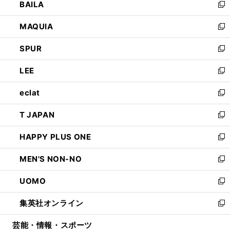
BAILA
く
ィ
い
新
ン
ウ
し
MAQUIA
ド
ィ
い
新
ウ
ン
ウ
し
SPUR
で
ド
ィ
い
新
開
ウ
ン
ウ
し
LEE
く
で
ド
ィ
い
新
開
ウ
ン
ウ
し
eclat
く
で
ド
ィ
い
新
開
ウ
ン
ウ
し
T JAPAN
く
で
ド
ィ
い
新
開
ウ
ン
ウ
し
HAPPY PLUS ONE
く
で
ド
ィ
い
新
開
ウ
ン
ウ
し
MEN'S NON-NO
く
で
ド
ィ
い
新
開
ウ
ン
ウ
し
UOMO
く
で
ド
ィ
い
新
開
ウ
ン
ウ
し
集英社オンライン
く
で
ド
ィ
い
新
開
ウ
ン
ウ
し
芸能・情報・スポーツ
く
で
ド
ィ
い