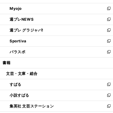
開
ウ
ン
ウ
Myojo
く
で
ド
ィ
新
開
ウ
ン
し
週プレNEWS
く
で
ド
い
新
開
ウ
ウ
し
週プレ グラジャパ!
く
で
ィ
い
新
開
ン
ウ
し
Sportiva
く
ド
ィ
い
新
ウ
ン
ウ
し
パラスポ
で
ド
ィ
い
新
開
ウ
ン
ウ
し
書籍
く
で
ド
ィ
い
開
ウ
ン
ウ
文芸・文庫・総合
く
で
ド
ィ
開
ウ
ン
すばる
く
で
ド
新
開
ウ
し
小説すばる
く
で
い
新
開
ウ
し
集英社 文芸ステーション
く
ィ
い
新
ン
ウ
し