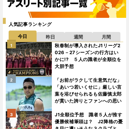
人気記事ランキング
今日
昨日
週間
月間
秋春制が導入されたJ1リーグ2
1
026－27シーズンの行方はい
かに!? ５人の識者が全順位を
大胆予想
「お前がラクして生意気だな」
2
「あいつ若いくせに」厳しい言
葉を浴びせられるも佐藤慎太郎
が貫いた誇りとファンへの思い
J1全順位予想 識者５人が推す
3
優勝候補筆頭は？ J2降格の憂
き目に遭いそうな３クラブと