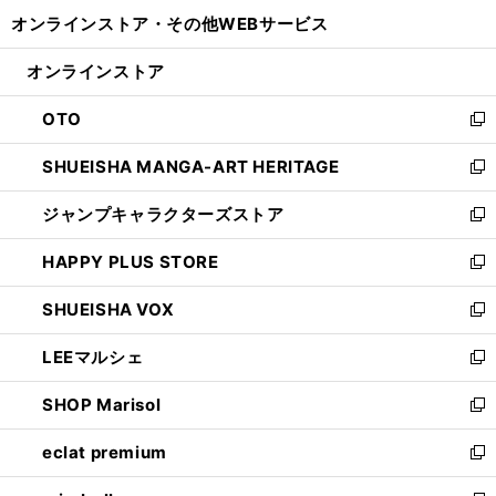
開
ウ
ウ
し
オンラインストア・
その他WEBサービス
く
で
ィ
い
開
ン
ウ
オンラインストア
く
ド
ィ
ウ
ン
OTO
で
ド
新
開
ウ
し
SHUEISHA MANGA-ART HERITAGE
く
で
い
新
開
ウ
し
ジャンプキャラクターズストア
く
ィ
い
新
ン
ウ
し
HAPPY PLUS STORE
ド
ィ
い
新
ウ
ン
ウ
し
SHUEISHA VOX
で
ド
ィ
い
新
開
ウ
ン
ウ
し
LEEマルシェ
く
で
ド
ィ
い
新
開
ウ
ン
ウ
し
SHOP Marisol
く
で
ド
ィ
い
新
開
ウ
ン
ウ
し
eclat premium
く
で
ド
ィ
い
新
開
ウ
ン
ウ
し