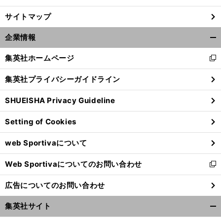
サイトマップ
企業情報
開
く/
集英社ホームページ
新
閉
し
じ
集英社プライバシーガイドライン
い
る
ウ
SHUEISHA Privacy Guideline
ィ
ン
Setting of Cookies
ド
ウ
web Sportivaについて
で
開
Web Sportivaについてのお問い合わせ
く
新
し
広告についてのお問い合わせ
い
ウ
集英社サイト
ィ
開
ン