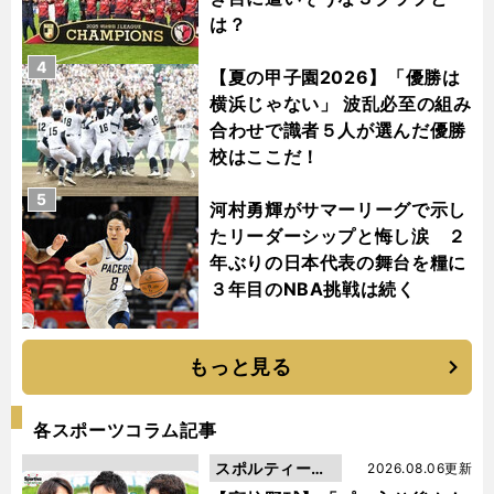
は？
4
【夏の甲子園2026】「優勝は
横浜じゃない」 波乱必至の組み
合わせで識者５人が選んだ優勝
校はここだ！
5
河村勇輝がサマーリーグで示し
たリーダーシップと悔し涙 ２
年ぶりの日本代表の舞台を糧に
３年目のNBA挑戦は続く
もっと見る
各スポーツコラム記事
スポルティーバ
2026.08.06更新