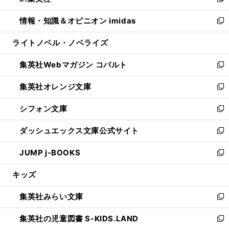
い
新
開
ウ
ン
ウ
し
情報・知識＆オピニオン imidas
く
で
ド
ィ
い
新
開
ウ
ン
ウ
し
ライトノベル・ノベライズ
く
で
ド
ィ
い
開
ウ
ン
ウ
集英社Webマガジン コバルト
く
で
ド
ィ
新
開
ウ
ン
し
集英社オレンジ文庫
く
で
ド
い
新
開
ウ
ウ
し
シフォン文庫
く
で
ィ
い
新
開
ン
ウ
し
ダッシュエックス文庫公式サイト
く
ド
ィ
い
新
ウ
ン
ウ
し
JUMP j-BOOKS
で
ド
ィ
い
新
開
ウ
ン
ウ
し
キッズ
く
で
ド
ィ
い
開
ウ
ン
ウ
集英社みらい文庫
く
で
ド
ィ
新
開
ウ
ン
し
集英社の児童図書 S-KIDS.LAND
く
で
ド
い
新