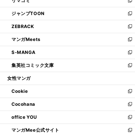
リマコミ
で
ド
ィ
い
新
開
ウ
ン
ウ
し
ジャンプTOON
く
で
ド
ィ
い
新
開
ウ
ン
ウ
し
ZEBRACK
く
で
ド
ィ
い
新
開
ウ
ン
ウ
し
マンガMeets
く
で
ド
ィ
い
新
開
ウ
ン
ウ
し
S-MANGA
く
で
ド
ィ
い
新
開
ウ
ン
ウ
し
集英社コミック文庫
く
で
ド
ィ
い
新
開
ウ
ン
ウ
し
女性マンガ
く
で
ド
ィ
い
開
ウ
ン
ウ
Cookie
く
で
ド
ィ
新
開
ウ
ン
し
Cocohana
く
で
ド
い
新
開
ウ
ウ
し
office YOU
く
で
ィ
い
新
開
ン
ウ
し
マンガMee公式サイト
く
ド
ィ
い
新