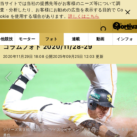
当サイトでは当社の提携先等がお客様のニーズ等について調
査・分析したり、お客様にお勧めの広告を表⽰する⽬的で Co
閉じ
okie を使⽤する場合があります。
詳しくはこちら
る
マイペ
web Sportiva (webスポルティーバ)
検索
メニュ
we
ー
フォトギャラリー
コラムフォト
コラムフォト 2020/
b
ジ
の他競技
モーター
フォト
連載
動画
インフォ
ス
コラムフォト 2020/11/28-29
ポ
ル
2020年11月29日 18:08 公開
2025年09月25日 12:03 更新
テ
ィ
ー
バ
次へ
シリーズ第３戦で気迫のヘッドスライディングを見せたソフトバンク長谷川
勇也