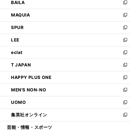
BAILA
く
ィ
い
新
ン
ウ
し
MAQUIA
ド
ィ
い
新
ウ
ン
ウ
し
SPUR
で
ド
ィ
い
新
開
ウ
ン
ウ
し
LEE
く
で
ド
ィ
い
新
開
ウ
ン
ウ
し
eclat
く
で
ド
ィ
い
新
開
ウ
ン
ウ
し
T JAPAN
く
で
ド
ィ
い
新
開
ウ
ン
ウ
し
HAPPY PLUS ONE
く
で
ド
ィ
い
新
開
ウ
ン
ウ
し
MEN'S NON-NO
く
で
ド
ィ
い
新
開
ウ
ン
ウ
し
UOMO
く
で
ド
ィ
い
新
開
ウ
ン
ウ
し
集英社オンライン
く
で
ド
ィ
い
新
開
ウ
ン
ウ
し
芸能・情報・スポーツ
く
で
ド
ィ
い