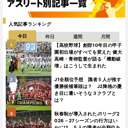
人気記事ランキング
今日
昨日
週間
月間
【高校野球】創部10年目の甲子
1
園初出場がすべてを変えた 健大
高崎・青栁監督が語る「機動破
壊」はこうして生まれた
J1全順位予想 識者５人が推す
2
優勝候補筆頭は？ J2降格の憂
き目に遭いそうな３クラブと
は？
秋春制が導入されたJ1リーグ2
3
026－27シーズンの行方はい
かに!? ５人の識者が全順位を