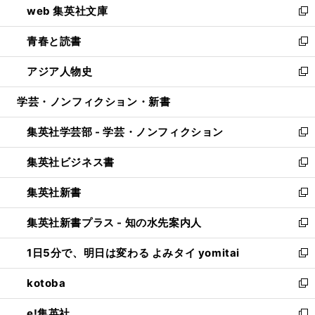
web 集英社文庫
ド
ィ
い
新
ウ
ン
ウ
し
青春と読書
で
ド
ィ
い
新
開
ウ
ン
ウ
し
アジア人物史
く
で
ド
ィ
い
新
開
ウ
ン
ウ
し
学芸・ノンフィクション・新書
く
で
ド
ィ
い
開
ウ
ン
ウ
集英社学芸部 - 学芸・ノンフィクション
く
で
ド
ィ
新
開
ウ
ン
し
集英社ビジネス書
く
で
ド
い
新
開
ウ
ウ
し
集英社新書
く
で
ィ
い
新
開
ン
ウ
し
集英社新書プラス - 知の水先案内人
く
ド
ィ
い
新
ウ
ン
ウ
し
1日5分で、明日は変わる よみタイ yomitai
で
ド
ィ
い
新
開
ウ
ン
ウ
し
kotoba
く
で
ド
ィ
い
新
開
ウ
ン
ウ
し
e!集英社
く
で
ド
ィ