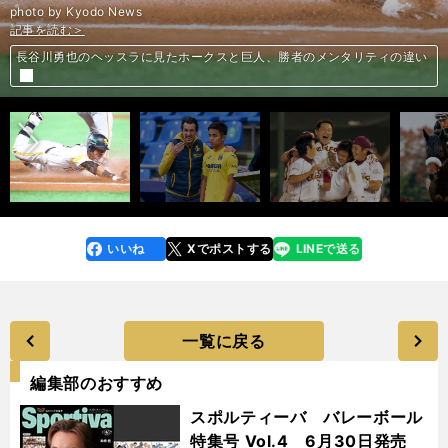
photo by Kyodo News
記事を読む＞
記事を読む＞
記事を読む＞
記事を読む＞
長谷川勇也のヘッスラに見たホークスと巨人、勝者のメンタリティの違い
久落合博満、工藤公康、山﨑武司…「アラフォー移籍」で大活躍した男た
ジャパンＣ、ダービージョッキーが示す３強の優劣と気になる伏兵の存在
前へ
久保建英ビジャレアル、首位ソシエダと激突。両軍指揮官の数奇な縁
ち
いいね
Xでポストする
LINEで送る
line
faceboo
x
k
一覧に戻る
編集部のおすすめ
スポルティーバ バレーボール
特集号 Vol.4 6月30日発売