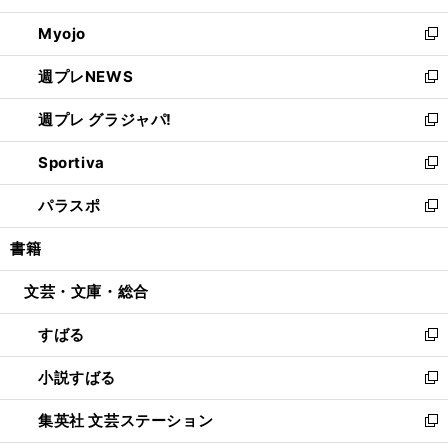
開
ウ
ン
ウ
Myojo
く
で
ド
ィ
新
開
ウ
ン
し
週プレNEWS
く
で
ド
い
新
開
ウ
ウ
し
週プレ グラジャパ!
く
で
ィ
い
新
開
ン
ウ
し
Sportiva
く
ド
ィ
い
新
ウ
ン
ウ
し
パラスポ
で
ド
ィ
い
新
開
ウ
ン
ウ
し
書籍
く
で
ド
ィ
い
開
ウ
ン
ウ
文芸・文庫・総合
く
で
ド
ィ
開
ウ
ン
すばる
く
で
ド
新
開
ウ
し
小説すばる
く
で
い
新
開
ウ
し
集英社 文芸ステーション
く
ィ
い
新
ン
ウ
し