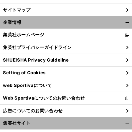
サイトマップ
企業情報
開
く/
集英社ホームページ
新
閉
し
じ
集英社プライバシーガイドライン
い
る
ウ
SHUEISHA Privacy Guideline
ィ
ン
Setting of Cookies
ド
ウ
web Sportivaについて
で
開
Web Sportivaについてのお問い合わせ
く
新
し
広告についてのお問い合わせ
い
ウ
集英社サイト
ィ
開
ン