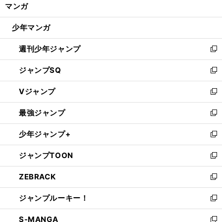
く/
マンガ
ド
閉
ウ
じ
少年マンガ
で
る
開
週刊少年ジャンプ
く
新
し
ジャンプSQ
い
新
ウ
し
Vジャンプ
ィ
い
新
ン
ウ
し
最強ジャンプ
ド
ィ
い
新
ウ
ン
ウ
し
少年ジャンプ+
で
ド
ィ
い
新
開
ウ
ン
ウ
し
ジャンプTOON
く
で
ド
ィ
い
新
開
ウ
ン
ウ
し
ZEBRACK
く
で
ド
ィ
い
新
開
ウ
ン
ウ
し
ジャンプルーキー！
く
で
ド
ィ
い
新
開
ウ
ン
ウ
し
S-MANGA
く
で
ド
ィ
い
新