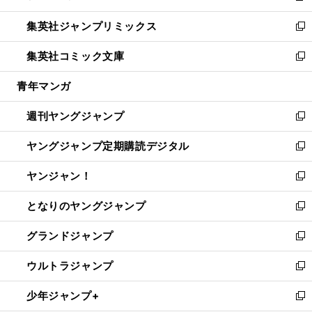
開
ウ
ン
ウ
し
集英社ジャンプリミックス
く
で
ド
ィ
い
新
開
ウ
ン
ウ
し
集英社コミック文庫
く
で
ド
ィ
い
新
開
ウ
ン
ウ
し
青年マンガ
く
で
ド
ィ
い
開
ウ
ン
ウ
週刊ヤングジャンプ
く
で
ド
ィ
新
開
ウ
ン
し
ヤングジャンプ定期購読デジタル
く
で
ド
い
新
開
ウ
ウ
し
ヤンジャン！
く
で
ィ
い
新
開
ン
ウ
し
となりのヤングジャンプ
く
ド
ィ
い
新
ウ
ン
ウ
し
グランドジャンプ
で
ド
ィ
い
新
開
ウ
ン
ウ
し
ウルトラジャンプ
く
で
ド
ィ
い
新
開
ウ
ン
ウ
し
少年ジャンプ+
く
で
ド
ィ
い
新
開
ウ
ン