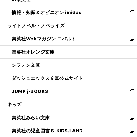
い
新
開
ウ
ン
ウ
し
情報・知識＆オピニオン imidas
く
で
ド
ィ
い
新
開
ウ
ン
ウ
し
ライトノベル・ノベライズ
く
で
ド
ィ
い
開
ウ
ン
ウ
集英社Webマガジン コバルト
く
で
ド
ィ
新
開
ウ
ン
し
集英社オレンジ文庫
く
で
ド
い
新
開
ウ
ウ
し
シフォン文庫
く
で
ィ
い
新
開
ン
ウ
し
ダッシュエックス文庫公式サイト
く
ド
ィ
い
新
ウ
ン
ウ
し
JUMP j-BOOKS
で
ド
ィ
い
新
開
ウ
ン
ウ
し
キッズ
く
で
ド
ィ
い
開
ウ
ン
ウ
集英社みらい文庫
く
で
ド
ィ
新
開
ウ
ン
し
集英社の児童図書 S-KIDS.LAND
く
で
ド
い
新