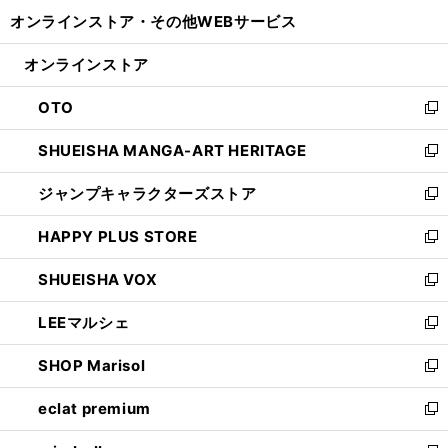
開
ウ
ウ
し
オンラインストア・
その他WEBサービス
く
で
ィ
い
開
ン
ウ
オンラインストア
く
ド
ィ
ウ
ン
OTO
で
ド
新
開
ウ
し
SHUEISHA MANGA-ART HERITAGE
く
で
い
新
開
ウ
し
ジャンプキャラクターズストア
く
ィ
い
新
ン
ウ
し
HAPPY PLUS STORE
ド
ィ
い
新
ウ
ン
ウ
し
SHUEISHA VOX
で
ド
ィ
い
新
開
ウ
ン
ウ
し
LEEマルシェ
く
で
ド
ィ
い
新
開
ウ
ン
ウ
し
SHOP Marisol
く
で
ド
ィ
い
新
開
ウ
ン
ウ
し
eclat premium
く
で
ド
ィ
い
新
開
ウ
ン
ウ
し