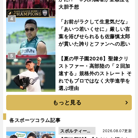
大胆予想
4
「お前がラクして生意気だな」
「あいつ若いくせに」厳しい言
葉を浴びせられるも佐藤慎太郎
が貫いた誇りとファンへの思い
5
【夏の甲子園2026】聖隷クリ
ストファー・高部陸の「２回加
速する」規格外のストレート そ
れでもプロではなく大学進学を
選ぶ理由
もっと見る
各スポーツコラム記事
スポルティーバ
2026.08.07更新