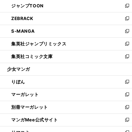
ウ
し
ジャンプTOON
く
で
ド
ィ
い
新
開
ウ
ン
ウ
し
ZEBRACK
く
で
ド
ィ
い
新
開
ウ
ン
ウ
し
S-MANGA
く
で
ド
ィ
い
新
開
ウ
ン
ウ
し
集英社ジャンプリミックス
く
で
ド
ィ
い
新
開
ウ
ン
ウ
し
集英社コミック文庫
く
で
ド
ィ
い
新
開
ウ
ン
ウ
し
少女マンガ
く
で
ド
ィ
い
開
ウ
ン
ウ
りぼん
く
で
ド
ィ
新
開
ウ
ン
し
マーガレット
く
で
ド
い
新
開
ウ
ウ
し
別冊マーガレット
く
で
ィ
い
新
開
ン
ウ
し
マンガMee公式サイト
く
ド
ィ
い
新
ウ
ン
ウ
し