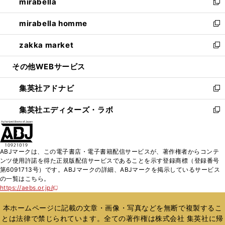
mirabella
く
で
ド
ィ
い
新
開
ウ
ン
ウ
し
mirabella homme
く
で
ド
ィ
い
新
開
ウ
ン
ウ
し
zakka market
く
で
ド
ィ
い
新
開
ウ
ン
ウ
し
その他WEBサービス
く
で
ド
ィ
い
開
ウ
ン
ウ
集英社アドナビ
く
で
ド
ィ
新
開
ウ
ン
し
集英社エディターズ・ラボ
く
で
ド
い
新
開
ウ
ウ
し
く
で
ィ
い
開
ン
ウ
ABJマークは、この電子書店・電子書籍配信サービスが、著作権者からコンテ
く
ド
ィ
ンツ使用許諾を得た正規版配信サービスであることを示す登録商標（登録番号
ウ
ン
第6091713号）です。ABJマークの詳細、ABJマークを掲示しているサービス
で
ド
の一覧はこちら。
開
ウ
https://aebs.or.jp/
新
く
で
し
い
開
本ホームページに記載の文章・画像・写真などを無断で複製するこ
ウ
く
とは法律で禁じられています。全ての著作権は株式会社 集英社に帰
ィ