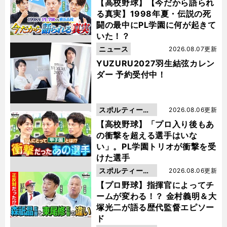
動画
【高校野球】【今だから語られ
る真実】1998年夏・伝説の死
闘の最中にPL学園に何が起きて
いた！？
ニュース
2026.08.07更新
YUZURU2027羽生結弦カレン
ダー 予約受付中！
スポルティーバ
2026.08.06更新
動画
【高校野球】「プロ入り後もあ
の衝撃を超える選手はいな
い」。PL学園トリオが衝撃を受
けた選手
スポルティーバ
2026.08.06更新
動画
【プロ野球】指揮官によってチ
ームが変わる！？ 金村義明＆大
塚光二が語る歴代監督エピソー
ド