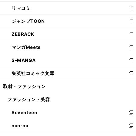
ウ
ン
ウ
し
リマコミ
で
ド
ィ
い
新
開
ウ
ン
ウ
し
ジャンプTOON
く
で
ド
ィ
い
新
開
ウ
ン
ウ
し
ZEBRACK
く
で
ド
ィ
い
新
開
ウ
ン
ウ
し
マンガMeets
く
で
ド
ィ
い
新
開
ウ
ン
ウ
し
S-MANGA
く
で
ド
ィ
い
新
開
ウ
ン
ウ
し
集英社コミック文庫
く
で
ド
ィ
い
新
開
ウ
ン
ウ
し
取材・ファッション
く
で
ド
ィ
い
開
ウ
ン
ウ
ファッション・美容
く
で
ド
ィ
開
ウ
ン
Seventeen
く
で
ド
新
開
ウ
し
non-no
く
で
い
新
開
ウ
し