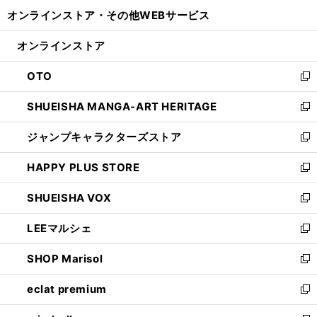
開
ウ
ウ
し
オンラインストア・
その他WEBサービス
く
で
ィ
い
開
ン
ウ
オンラインストア
く
ド
ィ
ウ
ン
OTO
で
ド
新
開
ウ
し
SHUEISHA MANGA-ART HERITAGE
く
で
い
新
開
ウ
し
ジャンプキャラクターズストア
く
ィ
い
新
ン
ウ
し
HAPPY PLUS STORE
ド
ィ
い
新
ウ
ン
ウ
し
SHUEISHA VOX
で
ド
ィ
い
新
開
ウ
ン
ウ
し
LEEマルシェ
く
で
ド
ィ
い
新
開
ウ
ン
ウ
し
SHOP Marisol
く
で
ド
ィ
い
新
開
ウ
ン
ウ
し
eclat premium
く
で
ド
ィ
い
新
開
ウ
ン
ウ
し