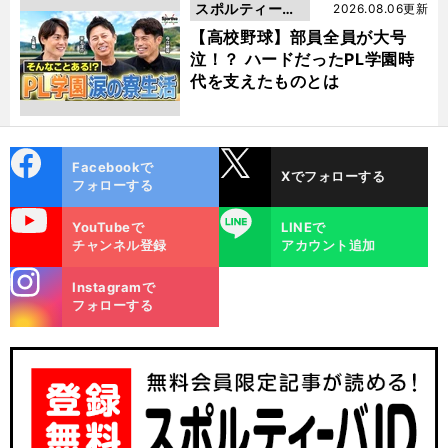
スポルティーバ
2026.08.06更新
動画
【高校野球】部員全員が大号
泣！？ ハードだったPL学園時
代を支えたものとは
cebo
X
Facebookで
Xでフォローする
ok
フォローする
uTube
LINE
YouTubeで
LINEで
チャンネル登録
アカウント追加
stagra
Instagramで
m
フォローする