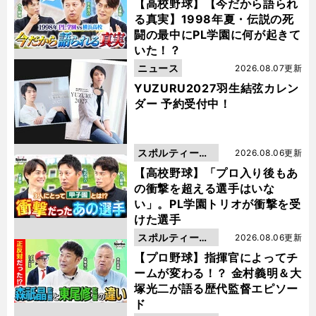
動画
【高校野球】【今だから語られ
る真実】1998年夏・伝説の死
闘の最中にPL学園に何が起きて
いた！？
ニュース
2026.08.07更新
YUZURU2027羽生結弦カレン
ダー 予約受付中！
スポルティーバ
2026.08.06更新
動画
【高校野球】「プロ入り後もあ
の衝撃を超える選手はいな
い」。PL学園トリオが衝撃を受
けた選手
スポルティーバ
2026.08.06更新
動画
【プロ野球】指揮官によってチ
ームが変わる！？ 金村義明＆大
塚光二が語る歴代監督エピソー
ド