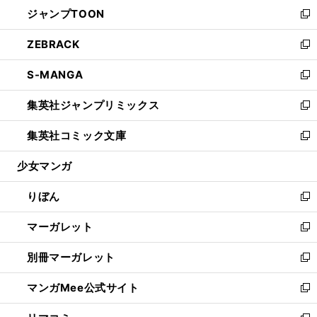
ウ
し
ジャンプTOON
く
で
ド
ィ
い
新
開
ウ
ン
ウ
し
ZEBRACK
く
で
ド
ィ
い
新
開
ウ
ン
ウ
し
S-MANGA
く
で
ド
ィ
い
新
開
ウ
ン
ウ
し
集英社ジャンプリミックス
く
で
ド
ィ
い
新
開
ウ
ン
ウ
し
集英社コミック文庫
く
で
ド
ィ
い
新
開
ウ
ン
ウ
し
少女マンガ
く
で
ド
ィ
い
開
ウ
ン
ウ
りぼん
く
で
ド
ィ
新
開
ウ
ン
し
マーガレット
く
で
ド
い
新
開
ウ
ウ
し
別冊マーガレット
く
で
ィ
い
新
開
ン
ウ
し
マンガMee公式サイト
く
ド
ィ
い
新
ウ
ン
ウ
し