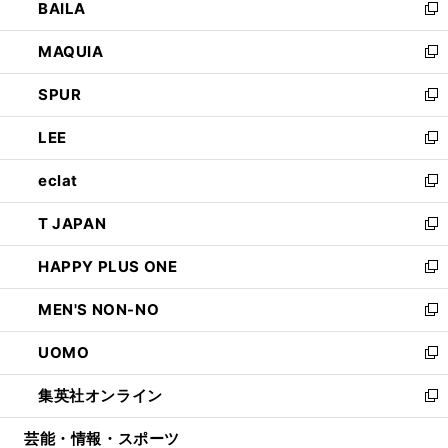
BAILA
く
ィ
い
新
ン
ウ
し
MAQUIA
ド
ィ
い
新
ウ
ン
ウ
し
SPUR
で
ド
ィ
い
新
開
ウ
ン
ウ
し
LEE
く
で
ド
ィ
い
新
開
ウ
ン
ウ
し
eclat
く
で
ド
ィ
い
新
開
ウ
ン
ウ
し
T JAPAN
く
で
ド
ィ
い
新
開
ウ
ン
ウ
し
HAPPY PLUS ONE
く
で
ド
ィ
い
新
開
ウ
ン
ウ
し
MEN'S NON-NO
く
で
ド
ィ
い
新
開
ウ
ン
ウ
し
UOMO
く
で
ド
ィ
い
新
開
ウ
ン
ウ
し
集英社オンライン
く
で
ド
ィ
い
新
開
ウ
ン
ウ
し
芸能・情報・スポーツ
く
で
ド
ィ
い