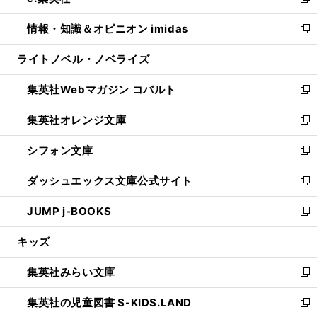
い
新
開
ウ
ン
ウ
し
情報・知識＆オピニオン imidas
く
で
ド
ィ
い
新
開
ウ
ン
ウ
し
ライトノベル・ノベライズ
く
で
ド
ィ
い
開
ウ
ン
ウ
集英社Webマガジン コバルト
く
で
ド
ィ
新
開
ウ
ン
し
集英社オレンジ文庫
く
で
ド
い
新
開
ウ
ウ
し
シフォン文庫
く
で
ィ
い
新
開
ン
ウ
し
ダッシュエックス文庫公式サイト
く
ド
ィ
い
新
ウ
ン
ウ
し
JUMP j-BOOKS
で
ド
ィ
い
新
開
ウ
ン
ウ
し
キッズ
く
で
ド
ィ
い
開
ウ
ン
ウ
集英社みらい文庫
く
で
ド
ィ
新
開
ウ
ン
し
集英社の児童図書 S-KIDS.LAND
く
で
ド
い
新