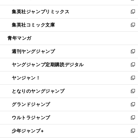
開
ウ
ン
ウ
し
集英社ジャンプリミックス
く
で
ド
ィ
い
新
開
ウ
ン
ウ
し
集英社コミック文庫
く
で
ド
ィ
い
新
開
ウ
ン
ウ
し
青年マンガ
く
で
ド
ィ
い
開
ウ
ン
ウ
週刊ヤングジャンプ
く
で
ド
ィ
新
開
ウ
ン
し
ヤングジャンプ定期購読デジタル
く
で
ド
い
新
開
ウ
ウ
し
ヤンジャン！
く
で
ィ
い
新
開
ン
ウ
し
となりのヤングジャンプ
く
ド
ィ
い
新
ウ
ン
ウ
し
グランドジャンプ
で
ド
ィ
い
新
開
ウ
ン
ウ
し
ウルトラジャンプ
く
で
ド
ィ
い
新
開
ウ
ン
ウ
し
少年ジャンプ+
く
で
ド
ィ
い
新
開
ウ
ン