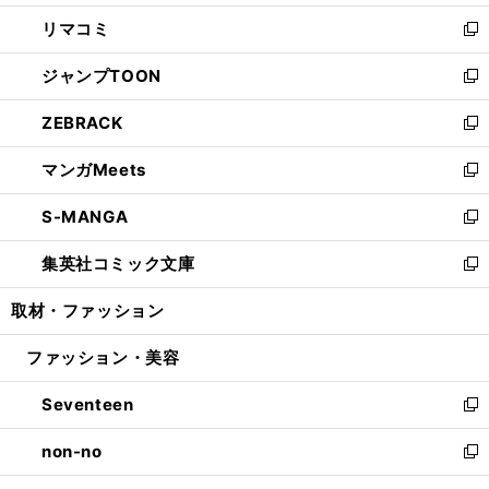
ウ
ン
ウ
し
リマコミ
で
ド
ィ
い
新
開
ウ
ン
ウ
し
ジャンプTOON
く
で
ド
ィ
い
新
開
ウ
ン
ウ
し
ZEBRACK
く
で
ド
ィ
い
新
開
ウ
ン
ウ
し
マンガMeets
く
で
ド
ィ
い
新
開
ウ
ン
ウ
し
S-MANGA
く
で
ド
ィ
い
新
開
ウ
ン
ウ
し
集英社コミック文庫
く
で
ド
ィ
い
新
開
ウ
ン
ウ
し
取材・ファッション
く
で
ド
ィ
い
開
ウ
ン
ウ
ファッション・美容
く
で
ド
ィ
開
ウ
ン
Seventeen
く
で
ド
新
開
ウ
し
non-no
く
で
い
新
開
ウ
し