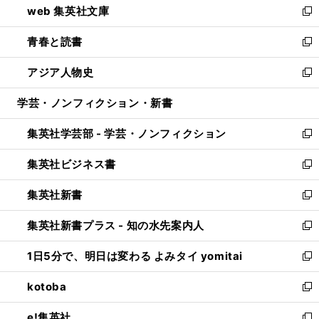
web 集英社文庫
ド
ィ
い
新
ウ
ン
ウ
し
青春と読書
で
ド
ィ
い
新
開
ウ
ン
ウ
し
アジア人物史
く
で
ド
ィ
い
新
開
ウ
ン
ウ
し
学芸・ノンフィクション・新書
く
で
ド
ィ
い
開
ウ
ン
ウ
集英社学芸部 - 学芸・ノンフィクション
く
で
ド
ィ
新
開
ウ
ン
し
集英社ビジネス書
く
で
ド
い
新
開
ウ
ウ
し
集英社新書
く
で
ィ
い
新
開
ン
ウ
し
集英社新書プラス - 知の水先案内人
く
ド
ィ
い
新
ウ
ン
ウ
し
1日5分で、明日は変わる よみタイ yomitai
で
ド
ィ
い
新
開
ウ
ン
ウ
し
kotoba
く
で
ド
ィ
い
新
開
ウ
ン
ウ
し
e!集英社
く
で
ド
ィ