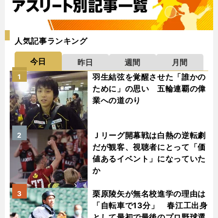
人気記事ランキング
今日
昨日
週間
月間
羽生結弦を覚醒させた「誰かの
1
ために」の思い 五輪連覇の偉
業への道のり
Ｊリーグ開幕戦は白熱の逆転劇
2
だが観客、視聴者にとって「価
値あるイベント」になっていた
か
栗原陵矢が無名校進学の理由は
3
「自転車で13分」 春江工出身
として最初で最後のプロ野球選