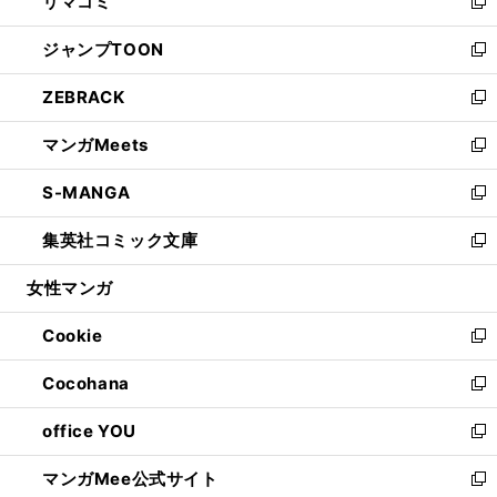
リマコミ
で
ド
ィ
い
新
開
ウ
ン
ウ
し
ジャンプTOON
く
で
ド
ィ
い
新
開
ウ
ン
ウ
し
ZEBRACK
く
で
ド
ィ
い
新
開
ウ
ン
ウ
し
マンガMeets
く
で
ド
ィ
い
新
開
ウ
ン
ウ
し
S-MANGA
く
で
ド
ィ
い
新
開
ウ
ン
ウ
し
集英社コミック文庫
く
で
ド
ィ
い
新
開
ウ
ン
ウ
し
女性マンガ
く
で
ド
ィ
い
開
ウ
ン
ウ
Cookie
く
で
ド
ィ
新
開
ウ
ン
し
Cocohana
く
で
ド
い
新
開
ウ
ウ
し
office YOU
く
で
ィ
い
新
開
ン
ウ
し
マンガMee公式サイト
く
ド
ィ
い
新