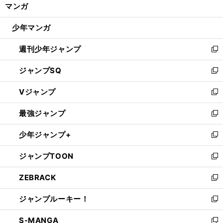
く/
マンガ
ド
閉
ウ
じ
少年マンガ
で
る
開
週刊少年ジャンプ
く
新
し
ジャンプSQ
い
新
ウ
し
Vジャンプ
ィ
い
新
ン
ウ
し
最強ジャンプ
ド
ィ
い
新
ウ
ン
ウ
し
少年ジャンプ+
で
ド
ィ
い
新
開
ウ
ン
ウ
し
ジャンプTOON
く
で
ド
ィ
い
新
開
ウ
ン
ウ
し
ZEBRACK
く
で
ド
ィ
い
新
開
ウ
ン
ウ
し
ジャンプルーキー！
く
で
ド
ィ
い
新
開
ウ
ン
ウ
し
S-MANGA
く
で
ド
ィ
い
新