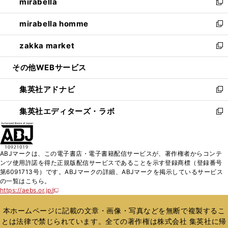
mirabella
く
で
ド
ィ
い
新
開
ウ
ン
ウ
し
mirabella homme
く
で
ド
ィ
い
新
開
ウ
ン
ウ
し
zakka market
く
で
ド
ィ
い
新
開
ウ
ン
ウ
し
その他WEBサービス
く
で
ド
ィ
い
開
ウ
ン
ウ
集英社アドナビ
く
で
ド
ィ
新
開
ウ
ン
し
集英社エディターズ・ラボ
く
で
ド
い
新
開
ウ
ウ
し
く
で
ィ
い
開
ン
ウ
ABJマークは、この電子書店・電子書籍配信サービスが、著作権者からコンテ
く
ド
ィ
ンツ使用許諾を得た正規版配信サービスであることを示す登録商標（登録番号
ウ
ン
第6091713号）です。ABJマークの詳細、ABJマークを掲示しているサービス
で
ド
の一覧はこちら。
開
ウ
https://aebs.or.jp/
新
く
で
し
い
開
本ホームページに記載の文章・画像・写真などを無断で複製するこ
ウ
く
とは法律で禁じられています。全ての著作権は株式会社 集英社に帰
ィ