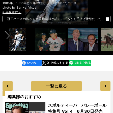
1985年、1986年と２年連続で三冠王に輝いたバース
photo by Sankei Visual
記事を読む＞
記事を読む＞
記事を読む＞
記事を読む＞
記事を読む＞
球界で光った個性派のメガネ戦士たち。「大成しない」のジンクスを打ち
ベンゲルの告白。「私やファーガソンがやっていた仕事はもうなくなっ
マイルCSで懐かしむ。競馬界の常識を覆した最強のマイル王タイキシャ
前へ
三冠王バースの怖さを八重樫幸雄が語る。「もうお手上げ状態だった」
破る
た」
トル
メキシコ戦の敗因は決定力不足ではない。森保Ｊの「半端さ」が原因だ
いいね
Xでポストする
LINEで送る
line
faceboo
x
k
一覧に戻る
編集部のおすすめ
スポルティーバ バレーボール
特集号 Vol.4 6月30日発売