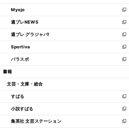
開
ウ
ン
ウ
Myojo
く
で
ド
ィ
新
開
ウ
ン
し
週プレNEWS
く
で
ド
い
新
開
ウ
ウ
し
週プレ グラジャパ!
く
で
ィ
い
新
開
ン
ウ
し
Sportiva
く
ド
ィ
い
新
ウ
ン
ウ
し
パラスポ
で
ド
ィ
い
新
開
ウ
ン
ウ
し
書籍
く
で
ド
ィ
い
開
ウ
ン
ウ
文芸・文庫・総合
く
で
ド
ィ
開
ウ
ン
すばる
く
で
ド
新
開
ウ
し
小説すばる
く
で
い
新
開
ウ
し
集英社 文芸ステーション
く
ィ
い
新
ン
ウ
し