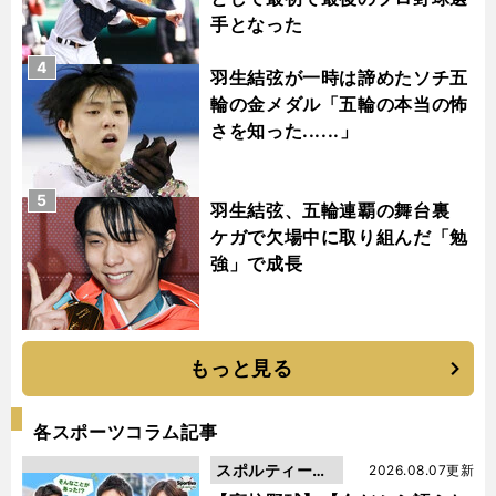
手となった
4
羽生結弦が一時は諦めたソチ五
輪の金メダル「五輪の本当の怖
さを知った......」
5
羽生結弦、五輪連覇の舞台裏
ケガで欠場中に取り組んだ「勉
強」で成長
もっと見る
各スポーツコラム記事
スポルティーバ
2026.08.07更新