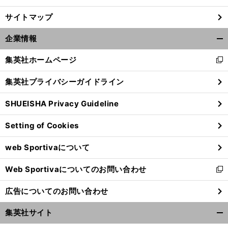
サイトマップ
企業情報
開
く/
集英社ホームページ
新
閉
し
じ
集英社プライバシーガイドライン
い
る
ウ
SHUEISHA Privacy Guideline
ィ
ン
Setting of Cookies
ド
ウ
web Sportivaについて
で
開
Web Sportivaについてのお問い合わせ
く
新
し
広告についてのお問い合わせ
い
ウ
集英社サイト
ィ
開
ン