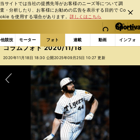
当サイトでは当社の提携先等がお客様のニーズ等について調
査・分析したり、お客様にお勧めの広告を表⽰する⽬的で Co
閉じ
okie を使⽤する場合があります。
詳しくはこちら
る
マイペ
web Sportiva (webスポルティーバ)
検索
メニュ
we
ー
フォトギャラリー
コラムフォト
コラムフォト 2020/
b
ジ
の他競技
モーター
フォト
連載
動画
インフォ
ス
コラムフォト 2020/11/18
ポ
ル
2020年11月18日 18:30 公開
2025年09月25日 10:27 更新
テ
ィ
ー
バ
次へ