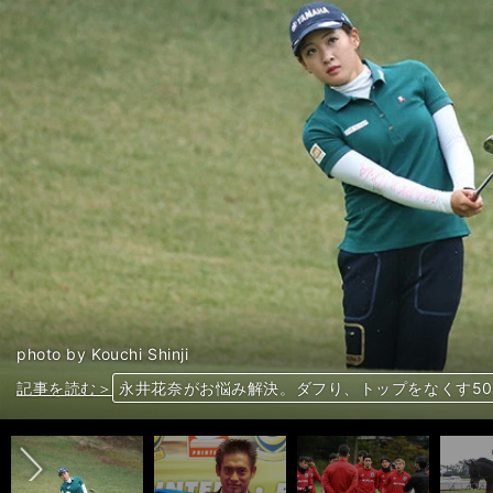
photo by Kouchi Shinji
前へ
記事を読む＞
記事を読む＞
記事を読む＞
記事を読む＞
永井花奈がお悩み解決。ダフり、トップをなくす5
川口能活が若手GKの海外挑戦に「僕のマネをして
１位ブラジル、日本は？ 最新の非FIFAランキン
サリオスが本命の毎日王冠。「東京・芝のスペシャ