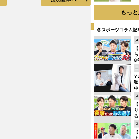
ト
く
もっと
各スポーツコラム記
ス
【
ら
8
最
ニ
き
Y
弦
中
ス
【
り
る
学
ス
け
【
よ