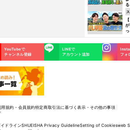
る
光
ス
ピ
【
が
っ
た
Instagra
LINE
YouTubeで
LINEで
Inst
m
チャンネル登録
アカウント追加
フォ
利用規約・会員規約
特定商取引法に基づく表示・その他の事項
プ
ガイドライン
SHUEISHA Privacy Guideline
Setting of Cookies
web 