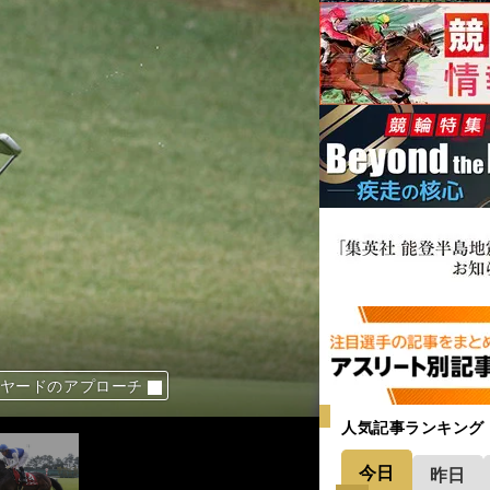
0ヤードのアプローチ
ほしくない」と言う理由
グを独自推計してみた
リスト」も外せない
人気記事ランキング
今日
昨日