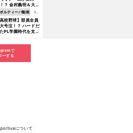
8.0
！？ 金村義明＆大塚
6更
二が語る歴代監督エ
ポルティーバ動画
202
新
ソード
高校野球】部員全員
6.0
大号泣！？ ハードだ
8.0
たPL学園時代を支え
6更
ものとは
新
agramで
ローする
Sportivaについて