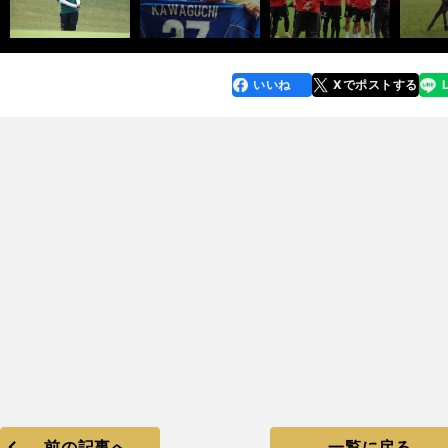
いいね
Xでポストする
line
faceboo
x
k
前の記事へ
一覧に戻る