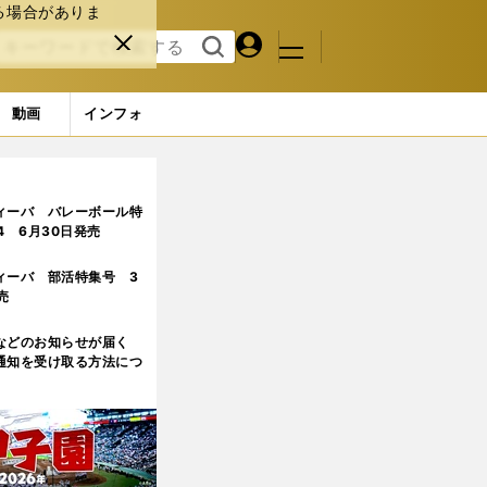
る場合がありま
マイペ
閉じ
検索
メニュ
ー
る
す
ジ
る
動画
インフォ
ィーバ バレーボール特
.4 6月30日発売
ィーバ 部活特集号 3
売
などのお知らせが届く
通知を受け取る方法につ