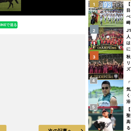
【
1
目
べ
崎
LINEで送る
「
J
2
て
人
は
に
と
秋
3
リ
ズ
4
を
「
気
く
浴
5
太
【
ァ
聖
高
る
次の記事へ