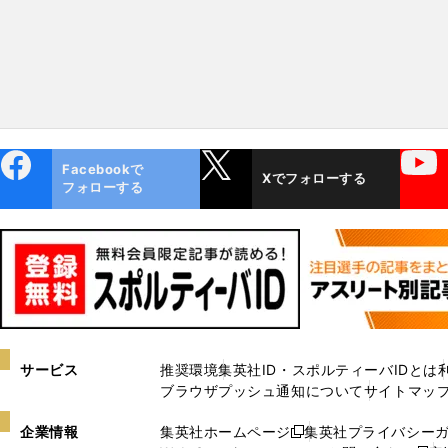
ebo
X
YouTube
Facebookで
Xでフォローする
ok
フォローする
サービス
推奨環境
集英社ID・スポルティーバIDとは
ブラウザプッシュ通知について
サイトマッ
企業情報
集英社ホームページ
集英社プライバシー
新