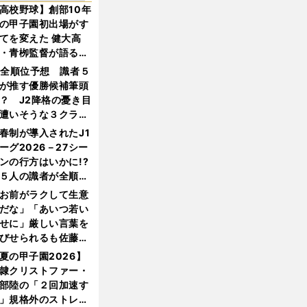
高校野球】創部10年
の甲子園初出場がす
てを変えた 健大高
・青栁監督が語る
機動破壊」はこうし
1全順位予想 識者５
生まれた
が推す優勝候補筆頭
？ J2降格の憂き目
遭いそうな３クラブ
は？
春制が導入されたJ1
ーグ2026－27シー
ンの行方はいかに!?
５人の識者が全順位
大胆予想
お前がラクして生意
だな」「あいつ若い
せに」厳しい言葉を
びせられるも佐藤慎
郎が貫いた誇りとフ
夏の甲子園2026】
ンへの思い
隷クリストファー・
部陸の「２回加速す
」規格外のストレー