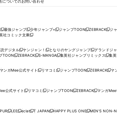
告についてのお問い合わせ
プ
最強ジャンプ
少年ジャンプ+
ジャンプTOON
ZEBRACK
ジ
新
新
新
新
新
英社コミック文庫
し
新
し
し
し
し
い
い
し
い
い
い
ウ
ウ
い
ウ
ウ
ウ
購読デジタル
ヤンジャン！
となりのヤングジャンプ
グランドジ
新
新
新
ィ
ィ
ウ
ィ
ィ
ィ
プTOON
ZEBRACK
S-MANGA
集英社ジャンプリミックス
集英
新
し
新
し
新
し
新
ン
ン
ィ
ン
ン
ン
し
い
し
い
し
い
し
ド
ド
ン
ド
ド
ド
い
ウ
い
ウ
い
ウ
い
ウ
ウ
ド
ウ
ウ
ウ
マンガMee公式サイト
リマコミ
ジャンプTOON
ZEBRACK
マン
新
新
新
新
ウ
ィ
ウ
ィ
ウ
ィ
ウ
で
で
ウ
で
で
で
し
し
し
し
し
ィ
ン
ィ
ン
ィ
ン
ィ
開
開
で
開
開
開
い
い
い
い
い
ン
ド
ン
ド
ン
ド
ン
く
く
開
く
く
く
ウ
ウ
ウ
ウ
ウ
ド
ウ
ド
ウ
ド
ウ
ド
ee公式サイト
リマコミ
ジャンプTOON
ZEBRACK
マンガMeet
く
新
新
新
新
ィ
ィ
ィ
ィ
ィ
ウ
で
ウ
で
ウ
で
ウ
し
し
し
し
ン
ン
ン
ン
ン
で
開
で
開
で
開
で
い
い
い
い
ド
ド
ド
ド
ド
開
く
開
く
開
く
開
ウ
ウ
ウ
ウ
ウ
ウ
ウ
ウ
ウ
PUR
LEE
eclat
T JAPAN
HAPPY PLUS ONE
MEN'S NON-
く
く
く
く
新
新
新
新
新
ィ
ィ
ィ
ィ
で
で
で
で
で