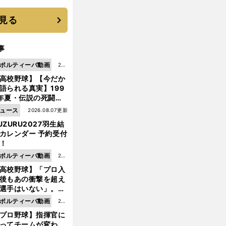
 それでもプロではな
大学進学を選ぶ理由
見る
事
ポルティーバ動画
202
高校野球】【今だか
6.0
語られる真実】199
8.0
年夏・伝説の死闘の
7更
中にPL学園に何が起
ュース
2026.08.07更新
新
ていた！？
UZURU2027羽生結
カレンダー 予約受付
！
ポルティーバ動画
202
高校野球】「プロ入
6.0
後もあの衝撃を超え
8.0
選手はいない」。PL
6更
園トリオが衝撃を受
ポルティーバ動画
202
新
た選手
プロ野球】指揮官に
6.0
ってチームが変わ