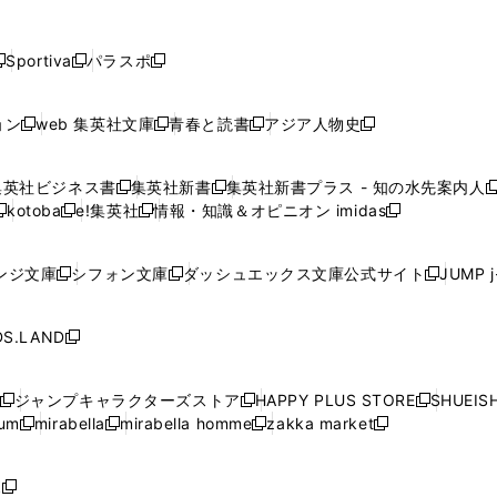
し
し
し
し
し
ン
ン
ン
ン
開
開
開
開
開
い
い
い
い
い
ド
ド
ド
ド
く
く
く
く
く
ウ
ウ
ウ
ウ
ウ
ウ
ウ
ウ
ウ
Sportiva
パラスポ
新
新
ィ
ィ
ィ
ィ
ィ
で
で
で
で
し
し
し
ン
ン
ン
ン
ン
開
開
開
開
い
い
い
ド
ド
ド
ド
ド
ョン
web 集英社文庫
青春と読書
アジア人物史
く
く
く
く
新
新
新
新
ウ
ウ
ウ
ウ
ウ
ウ
ウ
ウ
し
し
し
し
ィ
ィ
ィ
で
で
で
で
で
い
い
い
い
ン
ン
ン
集英社ビジネス書
集英社新書
集英社新書プラス - 知の水先案内人
開
開
開
開
開
新
新
新
ウ
ウ
ウ
ウ
ド
ド
ド
kotoba
e!集英社
情報・知識＆オピニオン imidas
く
く
く
く
く
新
し
新
し
新
ィ
ィ
ィ
ィ
ウ
ウ
ウ
し
し
い
し
い
し
ン
ン
ン
ン
で
で
で
い
い
ウ
い
ウ
い
ド
ド
ド
ド
ンジ文庫
シフォン文庫
ダッシュエックス文庫公式サイト
JUMP 
開
開
開
新
新
新
ウ
ウ
ィ
ウ
ィ
ウ
ウ
ウ
ウ
ウ
く
く
く
し
し
し
ィ
ィ
ン
ィ
ン
ィ
で
で
で
で
い
い
い
ン
ン
ド
ン
ド
ン
S.LAND
開
開
開
開
新
ウ
ウ
ウ
ド
ド
ウ
ド
ウ
ド
く
く
く
く
し
ィ
ィ
ィ
ウ
ウ
で
ウ
で
ウ
い
ン
ン
ン
ジャンプキャラクターズストア
HAPPY PLUS STORE
SHUEIS
で
で
開
で
開
で
新
新
新
ウ
ド
ド
ド
ium
mirabella
mirabella homme
zakka market
開
開
く
開
く
開
し
新
新
新
し
新
し
ィ
ウ
ウ
ウ
く
く
く
く
い
し
し
い
し
し
い
ン
で
で
で
ウ
い
い
ウ
い
い
ウ
ド
ボ
開
開
開
新