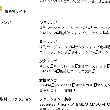
Web Sportivaについてのお問い合わせ
広
し
新
い
し
集英社サイト
ウ
い
ィ
ウ
マンガ
少年マンガ
ン
ィ
週刊少年ジャンプ
ジャンプSQ
Vジャン
ド
ン
新
新
S-MANGA
集英社ジャンプリミックス
集
ウ
ド
新
し
し
新
で
ウ
し
い
い
し
青年マンガ
開
で
い
ウ
ウ
い
週刊ヤングジャンプ
ヤングジャンプ定期
新
く
開
ウ
ィ
ィ
ウ
ウルトラジャンプ
少年ジャンプ+
ジャン
新
し
新
く
ィ
ン
ン
ィ
し
い
し
ン
ド
ド
ン
少女マンガ
い
ウ
い
ド
ウ
ウ
ド
りぼん
マーガレット
別冊マーガレット
新
新
新
ウ
ィ
ウ
ウ
で
で
ウ
S-MANGA
集英社コミック文庫
し
新
し
新
ィ
ン
ィ
で
開
開
で
い
し
い
し
ン
ド
ン
女性マンガ
開
く
く
開
ウ
い
ウ
い
ド
ウ
ド
Cookie
Cocohana
office YOU
マンガM
く
く
新
新
新
ィ
ウ
ィ
ウ
ウ
で
ウ
集英社コミック文庫
し
新
し
し
ン
ィ
ン
ィ
で
開
で
い
し
い
い
ド
ン
ド
ン
取材・ファッション
ファッション・美容
開
く
開
ウ
い
ウ
ウ
ウ
ド
ウ
ド
Seventeen
non-no
BAILA
MAQUIA
S
く
く
新
新
新
新
ィ
ウ
ィ
ィ
で
ウ
で
ウ
集英社オンライン