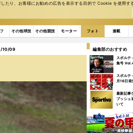
たり、お客様にお勧めの広告を表⽰する⽬的で Cookie を使⽤す
フ
その他球技
その他競技
モーター
フォト
連載
10/09
編集部のおすすめ
スポルテ
集号 Vol
スポルテ
月16日発
最新記事
プッシュ
いて