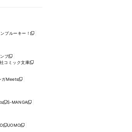
ャンプルーキー！
新
し
い
ウ
ャンプ
新
ィ
社コミック文庫
し
新
ン
い
し
ド
ウ
い
ウ
ガMeets
新
ィ
ウ
で
し
ン
ィ
開
い
ド
ン
く
ウ
ウ
ド
s
S-MANGA
新
新
ィ
で
ウ
し
し
ン
開
で
い
い
ド
く
開
ウ
ウ
ウ
NO
UOMO
く
新
新
ィ
ィ
で