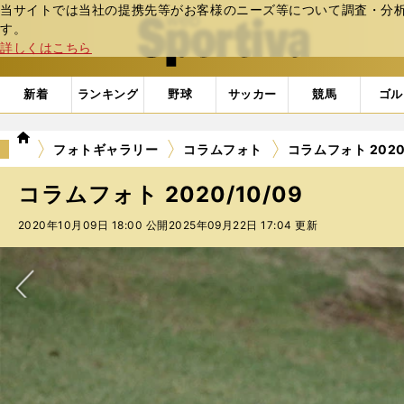
当サイトでは当社の提携先等がお客様のニーズ等について調査・分析し
web Sportiva (webスポルティーバ)
す。
詳しくはこちら
新着
ランキング
野球
サッカー
競馬
ゴル
we
フォトギャラリー
コラムフォト
コラムフォト 2020/
b
ス
コラムフォト 2020/10/09
ポ
ル
2020年10月09日 18:00 公開
2025年09月22日 17:04 更新
テ
ィ
ー
バ
次へ