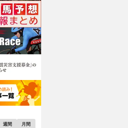
週間
月間