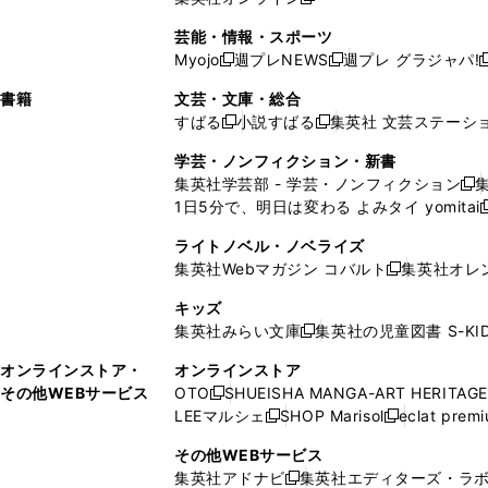
し
新
し
し
し
ン
ィ
ン
ン
開
で
開
で
い
し
い
い
い
ド
ン
ド
ド
芸能・情報・スポーツ
く
開
く
開
ウ
い
ウ
ウ
ウ
ウ
ド
ウ
ウ
Myojo
週プレNEWS
週プレ グラジャパ!
く
く
新
新
新
ィ
ウ
ィ
ィ
ィ
で
ウ
で
で
し
し
ン
ィ
ン
ン
ン
書籍
文芸・文庫・総合
開
で
開
開
い
い
ド
ン
ド
ド
ド
すばる
小説すばる
集英社 文芸ステーシ
く
開
く
く
新
新
ウ
ウ
ウ
ド
ウ
ウ
ウ
く
し
し
ィ
ィ
学芸・ノンフィクション・新書
で
ウ
で
で
で
い
い
ン
ン
集英社学芸部 - 学芸・ノンフィクション
開
で
開
開
開
新
ウ
ウ
ド
ド
1日5分で、明日は変わる よみタイ yomitai
く
開
く
く
く
し
新
ィ
ィ
ウ
ウ
く
い
ン
ン
ライトノベル・ノベライズ
で
で
ウ
ド
ド
集英社Webマガジン コバルト
集英社オレ
開
開
新
ィ
ウ
ウ
く
く
し
ン
キッズ
で
で
い
ド
集英社みらい文庫
集英社の児童図書 S-KID
開
開
新
ウ
ウ
く
く
し
ィ
オンラインストア・
オンラインストア
で
い
ン
その他WEBサービス
OTO
SHUEISHA MANGA-ART HERITAGE
開
新
ウ
ド
LEEマルシェ
SHOP Marisol
eclat prem
く
し
新
新
ィ
ウ
い
し
し
ン
その他WEBサービス
で
ウ
い
い
ド
集英社アドナビ
集英社エディターズ・ラ
開
新