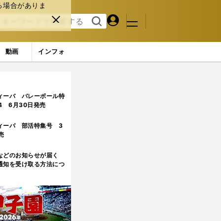
る場合がありま
マイペ
閉じ
検索
メニュ
ー
る
す
ジ
る
動画
インフォ
ィーバ バレーボール特
.4 6月30日発売
ィーバ 部活特集号 3
売
などのお知らせが届く
通知を受け取る方法につ