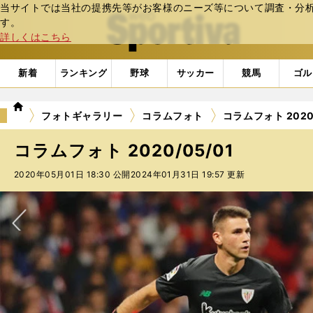
当サイトでは当社の提携先等がお客様のニーズ等について調査・分析し
web Sportiva (webスポルティーバ)
す。
詳しくはこちら
新着
ランキング
野球
サッカー
競馬
ゴル
we
フォトギャラリー
コラムフォト
コラムフォト 2020/
b
ス
コラムフォト 2020/05/01
ポ
ル
2020年05月01日 18:30 公開
2024年01月31日 19:57 更新
テ
ィ
ー
バ
次へ