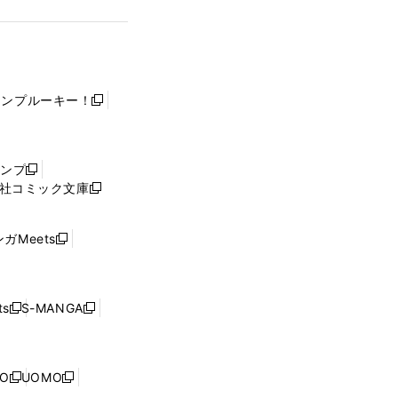
ャンプルーキー！
新
し
い
ウ
ャンプ
新
ィ
社コミック文庫
し
新
ン
い
し
ド
ウ
い
ウ
ガMeets
新
ィ
ウ
で
し
ン
ィ
開
い
ド
ン
く
ウ
ウ
ド
s
S-MANGA
新
新
ィ
で
ウ
し
し
ン
開
で
い
い
ド
く
開
ウ
ウ
ウ
NO
UOMO
く
新
新
ィ
ィ
で