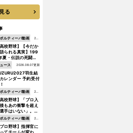
 それでもプロではな
大学進学を選ぶ理由
見る
事
ポルティーバ動画
202
高校野球】【今だか
6.0
語られる真実】199
8.0
年夏・伝説の死闘の
7更
中にPL学園に何が起
ュース
2026.08.07更新
新
ていた！？
UZURU2027羽生結
カレンダー 予約受付
！
ポルティーバ動画
202
高校野球】「プロ入
6.0
後もあの衝撃を超え
8.0
選手はいない」。PL
6更
園トリオが衝撃を受
ポルティーバ動画
202
新
た選手
プロ野球】指揮官に
6.0
ってチームが変わ