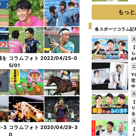
ト
く
もっと
各スポーツコラム記
ス
【
ら
価を
コラムフォト 2022/04/25-0
8
最
5/01
ニ
き
Y
弦
中
ス
【
り
る
学
ス
け
-3
コラムフォト 2020/04/29-3
【
0
よ