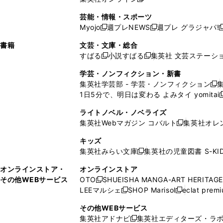
し
新
し
し
し
ン
ィ
ン
ン
開
で
開
で
い
し
い
い
い
ド
ン
ド
ド
芸能・情報・スポーツ
く
開
く
開
ウ
い
ウ
ウ
ウ
ウ
ド
ウ
ウ
Myojo
週プレNEWS
週プレ グラジャパ!
く
く
新
新
新
ィ
ウ
ィ
ィ
ィ
で
ウ
で
で
し
し
ン
ィ
ン
ン
ン
書籍
文芸・文庫・総合
開
で
開
開
い
い
ド
ン
ド
ド
ド
すばる
小説すばる
集英社 文芸ステーシ
く
開
く
く
新
新
ウ
ウ
ウ
ド
ウ
ウ
ウ
く
し
し
ィ
ィ
学芸・ノンフィクション・新書
で
ウ
で
で
で
い
い
ン
ン
集英社学芸部 - 学芸・ノンフィクション
開
で
開
開
開
新
ウ
ウ
ド
ド
1日5分で、明日は変わる よみタイ yomitai
く
開
く
く
く
し
新
ィ
ィ
ウ
ウ
く
い
ン
ン
ライトノベル・ノベライズ
で
で
ウ
ド
ド
集英社Webマガジン コバルト
集英社オレ
開
開
新
ィ
ウ
ウ
く
く
し
ン
キッズ
で
で
い
ド
集英社みらい文庫
集英社の児童図書 S-KID
開
開
新
ウ
ウ
く
く
し
ィ
オンラインストア・
オンラインストア
で
い
ン
その他WEBサービス
OTO
SHUEISHA MANGA-ART HERITAGE
開
新
ウ
ド
LEEマルシェ
SHOP Marisol
eclat prem
く
し
新
新
ィ
ウ
い
し
し
ン
その他WEBサービス
で
ウ
い
い
ド
集英社アドナビ
集英社エディターズ・ラ
開
新