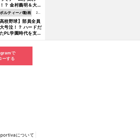
8.0
！？ 金村義明＆大塚
6更
二が語る歴代監督エ
ポルティーバ動画
202
新
ソード
高校野球】部員全員
6.0
大号泣！？ ハードだ
8.0
たPL学園時代を支え
6更
ものとは
新
agramで
ローする
Sportivaについて