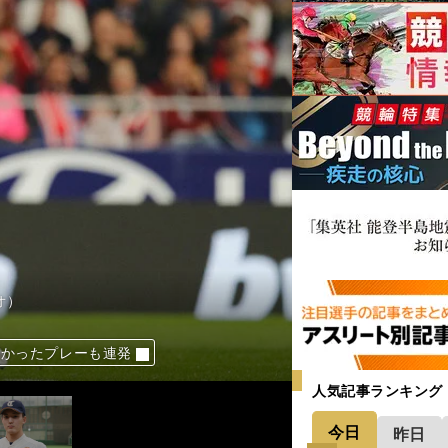
オ）
がかったプレーも連発
が明示する穴馬４頭
の武器は「足の強さ」だ
葉で自己中が消えた
人気記事ランキング
今日
昨日