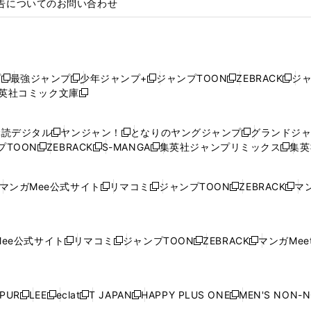
告についてのお問い合わせ
プ
最強ジャンプ
少年ジャンプ+
ジャンプTOON
ZEBRACK
ジ
新
新
新
新
新
英社コミック文庫
し
新
し
し
し
し
い
い
し
い
い
い
ウ
ウ
い
ウ
ウ
ウ
購読デジタル
ヤンジャン！
となりのヤングジャンプ
グランドジ
新
新
新
ィ
ィ
ウ
ィ
ィ
ィ
プTOON
ZEBRACK
S-MANGA
集英社ジャンプリミックス
集英
新
し
新
し
新
し
新
ン
ン
ィ
ン
ン
ン
し
い
し
い
し
い
し
ド
ド
ン
ド
ド
ド
い
ウ
い
ウ
い
ウ
い
ウ
ウ
ド
ウ
ウ
ウ
マンガMee公式サイト
リマコミ
ジャンプTOON
ZEBRACK
マン
新
新
新
新
ウ
ィ
ウ
ィ
ウ
ィ
ウ
で
で
ウ
で
で
で
し
し
し
し
し
ィ
ン
ィ
ン
ィ
ン
ィ
開
開
で
開
開
開
い
い
い
い
い
ン
ド
ン
ド
ン
ド
ン
く
く
開
く
く
く
ウ
ウ
ウ
ウ
ウ
ド
ウ
ド
ウ
ド
ウ
ド
ee公式サイト
リマコミ
ジャンプTOON
ZEBRACK
マンガMeet
く
新
新
新
新
ィ
ィ
ィ
ィ
ィ
ウ
で
ウ
で
ウ
で
ウ
し
し
し
し
ン
ン
ン
ン
ン
で
開
で
開
で
開
で
い
い
い
い
ド
ド
ド
ド
ド
開
く
開
く
開
く
開
ウ
ウ
ウ
ウ
ウ
ウ
ウ
ウ
ウ
PUR
LEE
eclat
T JAPAN
HAPPY PLUS ONE
MEN'S NON-
く
く
く
く
新
新
新
新
新
ィ
ィ
ィ
ィ
で
で
で
で
で