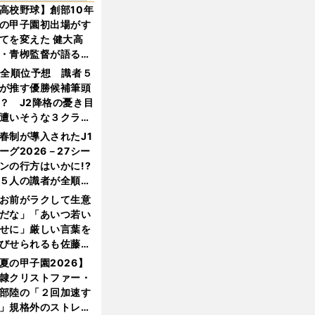
高校野球】創部10年
の甲子園初出場がす
てを変えた 健大高
・青栁監督が語る
機動破壊」はこうし
1全順位予想 識者５
生まれた
が推す優勝候補筆頭
？ J2降格の憂き目
遭いそうな３クラブ
は？
春制が導入されたJ1
ーグ2026－27シー
ンの行方はいかに!?
５人の識者が全順位
大胆予想
お前がラクして生意
だな」「あいつ若い
せに」厳しい言葉を
びせられるも佐藤慎
郎が貫いた誇りとフ
夏の甲子園2026】
ンへの思い
隷クリストファー・
部陸の「２回加速す
」規格外のストレー