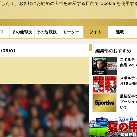
たり、お客様にお勧めの広告を表⽰する⽬的で Cookie を使⽤す
フ
その他球技
その他競技
モーター
フォト
連載
05/01
編集部のおすすめ
スポルテ
集号 Vol
スポルテ
月16日発
最新記事
プッシュ
いて