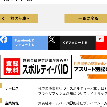
前の記事へ
一覧に戻る
ebo
X
YouTube
Facebookで
Xでフォローする
ok
フォローする
サービス
推奨環境
集英社ID・スポルティーバIDとは
ブラウザプッシュ通知について
サイトマッ
企業情報
集英社ホームページ
集英社プライバシー
新