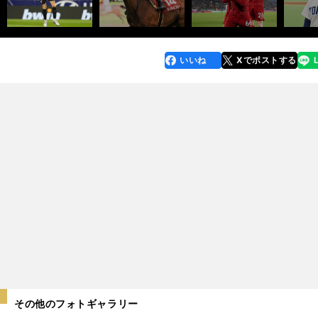
いいね
Xでポストする
line
faceboo
x
k
その他のフォトギャラリー