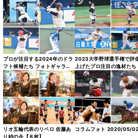
プロが注目する2024年のドラ
2023大学野球選手権で評
フト候補たち フォトギャラリ
上げたプロ注目の逸材たち
ー
リオ五輪代表のリベロ 佐藤あ
コラムフォト 2020/05/02
り紗の今【８枚】