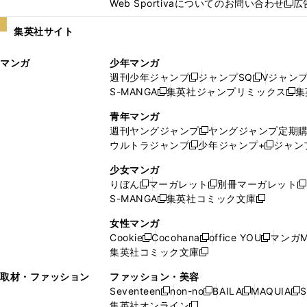
Web Sportivaについてのお問い合わせ
広
し
新
い
し
集英社サイト
ウ
い
ィ
ウ
マンガ
少年マンガ
ン
ィ
週刊少年ジャンプ
ジャンプSQ
Vジャン
ド
ン
新
新
S-MANGA
集英社ジャンプリミックス
集
ウ
ド
新
し
し
新
で
ウ
し
い
い
し
青年マンガ
開
で
い
ウ
ウ
い
週刊ヤングジャンプ
ヤングジャンプ定期
新
く
開
ウ
ィ
ィ
ウ
ウルトラジャンプ
少年ジャンプ+
ジャン
新
し
新
く
ィ
ン
ン
ィ
し
い
し
ン
ド
ド
ン
少女マンガ
い
ウ
い
ド
ウ
ウ
ド
りぼん
マーガレット
別冊マーガレット
新
新
新
ウ
ィ
ウ
ウ
で
で
ウ
S-MANGA
集英社コミック文庫
し
新
し
新
ィ
ン
ィ
で
開
開
で
い
し
い
し
ン
ド
ン
女性マンガ
開
く
く
開
ウ
い
ウ
い
ド
ウ
ド
Cookie
Cocohana
office YOU
マンガM
く
く
新
新
新
ィ
ウ
ィ
ウ
ウ
で
ウ
集英社コミック文庫
し
新
し
し
ン
ィ
ン
ィ
で
開
で
い
し
い
い
ド
ン
ド
ン
取材・ファッション
ファッション・美容
開
く
開
ウ
い
ウ
ウ
ウ
ド
ウ
ド
Seventeen
non-no
BAILA
MAQUIA
S
く
く
新
新
新
新
ィ
ウ
ィ
ィ
で
ウ
で
ウ
集英社オンライン