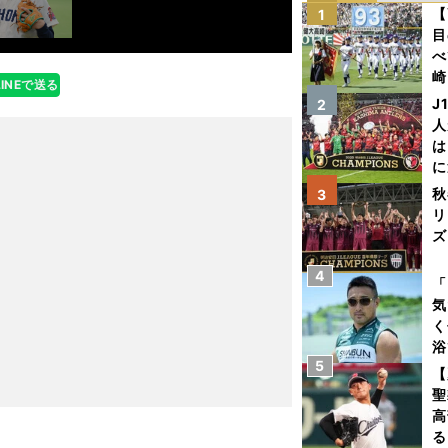
【
1
目
べ
崎
LINEで送る
「
J
2
て
人
は
に
と
秋
3
リ
ズ
4
を
「
気
く
浴
5
太
【
ァ
聖
高
る