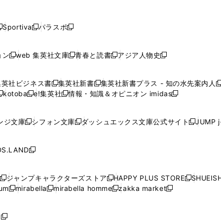
し
し
し
し
し
ン
ン
ン
ン
開
開
開
開
開
い
い
い
い
い
ド
ド
ド
ド
く
く
く
く
く
ウ
ウ
ウ
ウ
ウ
ウ
ウ
ウ
ウ
Sportiva
パラスポ
新
新
ィ
ィ
ィ
ィ
ィ
で
で
で
で
し
し
し
ン
ン
ン
ン
ン
開
開
開
開
い
い
い
ド
ド
ド
ド
ド
ョン
web 集英社文庫
青春と読書
アジア人物史
く
く
く
く
新
新
新
新
ウ
ウ
ウ
ウ
ウ
ウ
ウ
ウ
し
し
し
し
ィ
ィ
ィ
で
で
で
で
で
い
い
い
い
ン
ン
ン
集英社ビジネス書
集英社新書
集英社新書プラス - 知の水先案内人
開
開
開
開
開
新
新
新
ウ
ウ
ウ
ウ
ド
ド
ド
kotoba
e!集英社
情報・知識＆オピニオン imidas
く
く
く
く
く
新
し
新
し
新
ィ
ィ
ィ
ィ
ウ
ウ
ウ
し
し
い
し
い
し
ン
ン
ン
ン
で
で
で
い
い
ウ
い
ウ
い
ド
ド
ド
ド
ンジ文庫
シフォン文庫
ダッシュエックス文庫公式サイト
JUMP 
開
開
開
新
新
新
ウ
ウ
ィ
ウ
ィ
ウ
ウ
ウ
ウ
ウ
く
く
く
し
し
し
ィ
ィ
ン
ィ
ン
ィ
で
で
で
で
い
い
い
ン
ン
ド
ン
ド
ン
S.LAND
開
開
開
開
新
ウ
ウ
ウ
ド
ド
ウ
ド
ウ
ド
く
く
く
く
し
ィ
ィ
ィ
ウ
ウ
で
ウ
で
ウ
い
ン
ン
ン
ジャンプキャラクターズストア
HAPPY PLUS STORE
SHUEIS
で
で
開
で
開
で
新
新
新
ウ
ド
ド
ド
ium
mirabella
mirabella homme
zakka market
開
開
く
開
く
開
し
新
新
新
し
新
し
ィ
ウ
ウ
ウ
く
く
く
く
い
し
し
い
し
し
い
ン
で
で
で
ウ
い
い
ウ
い
い
ウ
ド
ボ
開
開
開
新