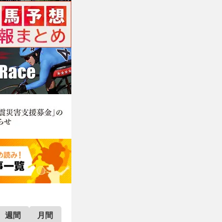
週間
月間