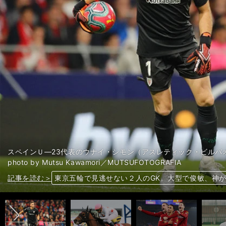
スペインＵ―23代表のウナイ・シモン（アスレティック・ビルバ
photo by Mutsu Kawamori／MUTSUFOTOGRAFIA
前へ
記事を読む＞
記事を読む＞
記事を読む＞
記事を読む＞
東京五輪で見逃せない２人のGK。大型で俊敏、神
10万馬券が続発の天皇賞・春。過去10年の激走馬
敵もビビる弾丸サイドチェンジ。リバプール両SB
ドラフト候補・元山飛優の成長。大塚光二監督の言