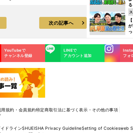
る
光
ス
ピ
【
次の記事へ
が
っ
た
Instagra
LINE
YouTubeで
LINEで
Inst
m
チャンネル登録
アカウント追加
フォ
利用規約・会員規約
特定商取引法に基づく表示・その他の事項
プ
ガイドライン
SHUEISHA Privacy Guideline
Setting of Cookies
web 