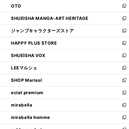
ウ
ン
OTO
で
ド
新
開
ウ
し
SHUEISHA MANGA-ART HERITAGE
く
で
い
新
開
ウ
し
ジャンプキャラクターズストア
く
ィ
い
新
ン
ウ
し
HAPPY PLUS STORE
ド
ィ
い
新
ウ
ン
ウ
し
SHUEISHA VOX
で
ド
ィ
い
新
開
ウ
ン
ウ
し
LEEマルシェ
く
で
ド
ィ
い
新
開
ウ
ン
ウ
し
SHOP Marisol
く
で
ド
ィ
い
新
開
ウ
ン
ウ
し
eclat premium
く
で
ド
ィ
い
新
開
ウ
ン
ウ
し
mirabella
く
で
ド
ィ
い
新
開
ウ
ン
ウ
し
mirabella homme
く
で
ド
ィ
い
新
開
ウ
ン
ウ
し