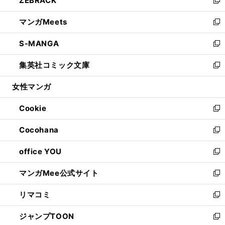
ZEBRACK
で
ド
ィ
い
新
開
ウ
ン
ウ
し
マンガMeets
く
で
ド
ィ
い
新
開
ウ
ン
ウ
し
S-MANGA
く
で
ド
ィ
い
新
開
ウ
ン
ウ
し
集英社コミック文庫
く
で
ド
ィ
い
新
開
ウ
ン
ウ
し
女性マンガ
く
で
ド
ィ
い
開
ウ
ン
ウ
Cookie
く
で
ド
ィ
新
開
ウ
ン
し
Cocohana
く
で
ド
い
新
開
ウ
ウ
し
office YOU
く
で
ィ
い
新
開
ン
ウ
し
マンガMee公式サイト
く
ド
ィ
い
新
ウ
ン
ウ
し
リマコミ
で
ド
ィ
い
新
開
ウ
ン
ウ
し
ジャンプTOON
く
で
ド
ィ
い
新