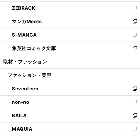
開
ウ
ン
ウ
し
ZEBRACK
く
で
ド
ィ
い
新
開
ウ
ン
ウ
し
マンガMeets
く
で
ド
ィ
い
新
開
ウ
ン
ウ
し
S-MANGA
く
で
ド
ィ
い
新
開
ウ
ン
ウ
し
集英社コミック文庫
く
で
ド
ィ
い
新
開
ウ
ン
ウ
し
取材・ファッション
く
で
ド
ィ
い
開
ウ
ン
ウ
ファッション・美容
く
で
ド
ィ
開
ウ
ン
Seventeen
く
で
ド
新
開
ウ
し
non-no
く
で
い
新
開
ウ
し
BAILA
く
ィ
い
新
ン
ウ
し
MAQUIA
ド
ィ
い
新
ウ
ン
ウ
し