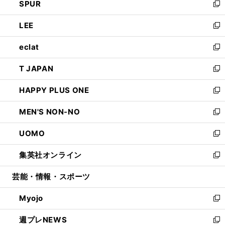
SPUR
で
ド
ィ
い
新
開
ウ
ン
ウ
し
LEE
く
で
ド
ィ
い
新
開
ウ
ン
ウ
し
eclat
く
で
ド
ィ
い
新
開
ウ
ン
ウ
し
T JAPAN
く
で
ド
ィ
い
新
開
ウ
ン
ウ
し
HAPPY PLUS ONE
く
で
ド
ィ
い
新
開
ウ
ン
ウ
し
MEN'S NON-NO
く
で
ド
ィ
い
新
開
ウ
ン
ウ
し
UOMO
く
で
ド
ィ
い
新
開
ウ
ン
ウ
し
集英社オンライン
く
で
ド
ィ
い
新
開
ウ
ン
ウ
し
芸能・情報・スポーツ
く
で
ド
ィ
い
開
ウ
ン
ウ
Myojo
く
で
ド
ィ
新
開
ウ
ン
し
週プレNEWS
く
で
ド
い
新