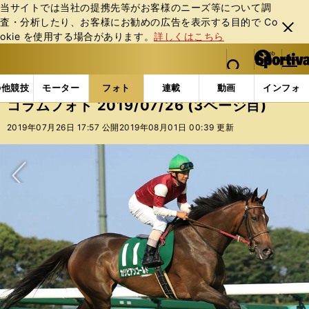
当サイトでは当社の提携先等がお客様のニーズ等について調
査・分析したり、お客様にお勧めの広告を表⽰する⽬的で Co
閉じ
okie を使⽤する場合があります。
詳しくはこちら
る
マイペ
web Sportiva (webスポルティーバ)
検索
メニュ
we
ー
フォトギャラリー
コラムフォト
コラムフォト 2019/
b
ジ
の他競技
モーター
フォト
連載
動画
インフォ
ス
コラムフォト 2019/07/26 (3ページ目)
ポ
ル
2019年07月26日 17:57 公開
2019年08月01日 00:39 更新
テ
ィ
ー
バ
次へ
記事を読む＞