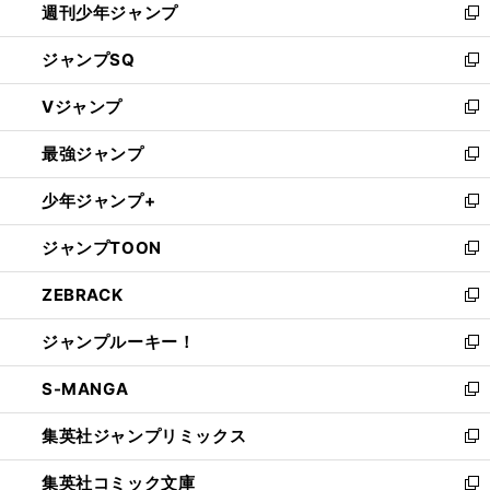
週刊少年ジャンプ
く
新
し
ジャンプSQ
い
新
ウ
し
Vジャンプ
ィ
い
新
ン
ウ
し
最強ジャンプ
ド
ィ
い
新
ウ
ン
ウ
し
少年ジャンプ+
で
ド
ィ
い
新
開
ウ
ン
ウ
し
ジャンプTOON
く
で
ド
ィ
い
新
開
ウ
ン
ウ
し
ZEBRACK
く
で
ド
ィ
い
新
開
ウ
ン
ウ
し
ジャンプルーキー！
く
で
ド
ィ
い
新
開
ウ
ン
ウ
し
S-MANGA
く
で
ド
ィ
い
新
開
ウ
ン
ウ
し
集英社ジャンプリミックス
く
で
ド
ィ
い
新
開
ウ
ン
ウ
し
集英社コミック文庫
く
で
ド
ィ
い
新