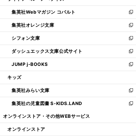
開
ウ
ン
ウ
集英社Webマガジン コバルト
く
で
ド
ィ
新
開
ウ
ン
し
集英社オレンジ文庫
く
で
ド
い
新
開
ウ
ウ
し
シフォン文庫
く
で
ィ
い
新
開
ン
ウ
し
ダッシュエックス文庫公式サイト
く
ド
ィ
い
新
ウ
ン
ウ
し
JUMP j-BOOKS
で
ド
ィ
い
新
開
ウ
ン
ウ
し
キッズ
く
で
ド
ィ
い
開
ウ
ン
ウ
集英社みらい文庫
く
で
ド
ィ
新
開
ウ
ン
し
集英社の児童図書 S-KIDS.LAND
く
で
ド
い
新
開
ウ
ウ
し
オンラインストア・
その他WEBサービス
く
で
ィ
い
開
ン
ウ
オンラインストア
く
ド
ィ