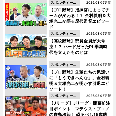
スポルティーバ
2026.08.06更新
動画
【プロ野球】指揮官によってチ
ームが変わる！？ 金村義明＆大
塚光二が語る歴代監督エピソー
ド
スポルティーバ
2026.08.06更新
動画
【高校野球】部員全員が大号
泣！？ ハードだったPL学園時
代を支えたものとは
スポルティーバ
2026.08.06更新
動画
【プロ野球】先輩たちの気遣い
に「もうできへんな」。金村義
明＆大塚光二が明かす引退エピ
ソード！
スポルティーバ
2026.08.05更新
動画
【Jリーグ】Jリーグ・開幕前注
目ポイント マテウス・ブエノ
の鹿島移籍！ 恐るべし15歳磯