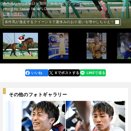
上村彩子アナの好物。バイト仕込みの黄金比と父親仕込みのブルーハーツ
条件馬ながら大駆けが期待されるカリビアンゴールド
記事を読む＞
photo by Yasuo Ito/AFLO
記事を読む＞
記事を読む＞
「イニエスタの後継者」は19歳。バルサの申し子・背番号８を見逃すな
前へ
井上尚弥がWBSS後に「悪童」ネリと戦う可能性はあるのか
条件馬が激走するクイーンＳで夏休みのお小遣いを増やしちゃえ！
>>TBS 世界陸上ドーハ
>>インスタグラム@saekokamimura
いいね
Xでポストする
LINEで送る
line
faceboo
x
k
その他のフォトギャラリー