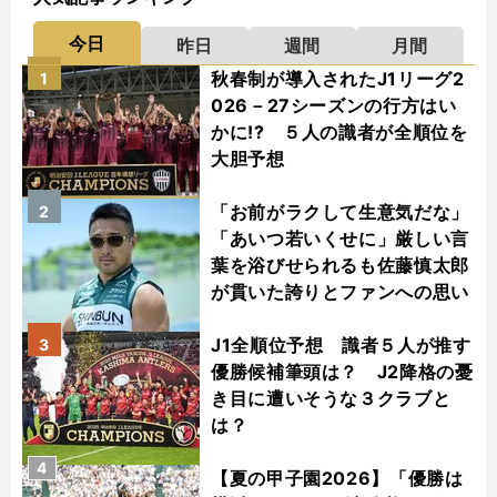
今日
昨日
週間
月間
秋春制が導入されたJ1リーグ2
1
026－27シーズンの行方はい
かに!? ５人の識者が全順位を
大胆予想
「お前がラクして生意気だな」
2
「あいつ若いくせに」厳しい言
葉を浴びせられるも佐藤慎太郎
が貫いた誇りとファンへの思い
J1全順位予想 識者５人が推す
3
優勝候補筆頭は？ J2降格の憂
き目に遭いそうな３クラブと
は？
4
【夏の甲子園2026】「優勝は