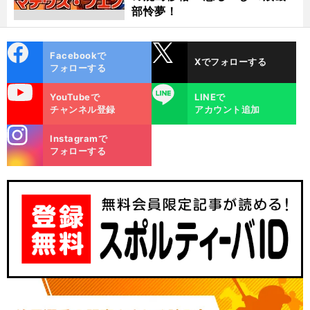
部怜夢！
cebo
X
Facebookで
Xでフォローする
ok
フォローする
uTube
LINE
YouTubeで
LINEで
チャンネル登録
アカウント追加
stagra
Instagramで
m
フォローする