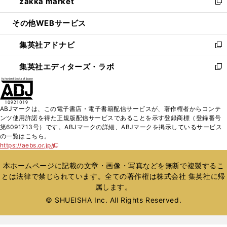
zakka market
く
で
ド
ィ
い
新
開
ウ
ン
ウ
し
その他WEBサービス
く
で
ド
ィ
い
開
ウ
ン
ウ
集英社アドナビ
く
で
ド
ィ
新
開
ウ
ン
し
集英社エディターズ・ラボ
く
で
ド
い
新
開
ウ
ウ
し
く
で
ィ
い
開
ン
ウ
ABJマークは、この電子書店・電子書籍配信サービスが、著作権者からコンテ
く
ド
ィ
ンツ使用許諾を得た正規版配信サービスであることを示す登録商標（登録番号
ウ
ン
第6091713号）です。ABJマークの詳細、ABJマークを掲示しているサービス
で
ド
の一覧はこちら。
開
ウ
https://aebs.or.jp/
新
く
で
し
い
開
本ホームページに記載の文章・画像・写真などを無断で複製するこ
ウ
く
とは法律で禁じられています。全ての著作権は株式会社 集英社に帰
ィ
属します。
ン
ド
© SHUEISHA Inc. All Rights Reserved.
ウ
で
開