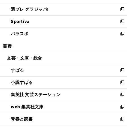
開
ウ
ウ
し
週プレ グラジャパ!
く
で
ィ
い
新
開
ン
ウ
し
Sportiva
く
ド
ィ
い
新
ウ
ン
ウ
し
パラスポ
で
ド
ィ
い
新
開
ウ
ン
ウ
し
書籍
く
で
ド
ィ
い
開
ウ
ン
ウ
文芸・文庫・総合
く
で
ド
ィ
開
ウ
ン
すばる
く
で
ド
新
開
ウ
し
小説すばる
く
で
い
新
開
ウ
し
集英社 文芸ステーション
く
ィ
い
新
ン
ウ
し
web 集英社文庫
ド
ィ
い
新
ウ
ン
ウ
し
青春と読書
で
ド
ィ
い
新
開
ウ
ン
ウ
し