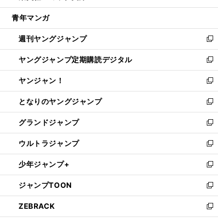
開
ウ
ン
ウ
し
青年マンガ
く
で
ド
ィ
い
開
ウ
ン
ウ
週刊ヤングジャンプ
く
で
ド
ィ
新
開
ウ
ン
し
ヤングジャンプ定期購読デジタル
く
で
ド
い
新
開
ウ
ウ
し
ヤンジャン！
く
で
ィ
い
新
開
ン
ウ
し
となりのヤングジャンプ
く
ド
ィ
い
新
ウ
ン
ウ
し
グランドジャンプ
で
ド
ィ
い
新
開
ウ
ン
ウ
し
ウルトラジャンプ
く
で
ド
ィ
い
新
開
ウ
ン
ウ
し
少年ジャンプ+
く
で
ド
ィ
い
新
開
ウ
ン
ウ
し
ジャンプTOON
く
で
ド
ィ
い
新
開
ウ
ン
ウ
し
ZEBRACK
く
で
ド
ィ
い
新
開
ウ
ン
ウ