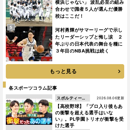
横浜じゃない」 波乱必至の組み
合わせで識者５人が選んだ優勝
校はここだ！
5
河村勇輝がサマーリーグで示し
たリーダーシップと悔し涙 ２
年ぶりの日本代表の舞台を糧に
３年目のNBA挑戦は続く
もっと見る
各スポーツコラム記事
スポルティーバ
2026.08.06更新
動画
【高校野球】「プロ入り後もあ
の衝撃を超える選手はいな
い」。PL学園トリオが衝撃を受
けた選手