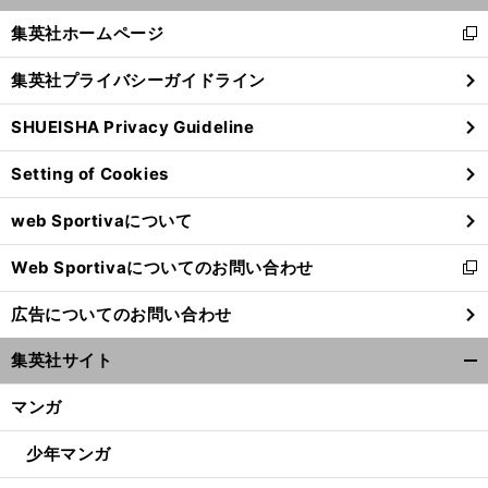
く/
集英社ホームページ
新
閉
し
じ
集英社プライバシーガイドライン
い
る
ウ
SHUEISHA Privacy Guideline
ィ
ン
Setting of Cookies
ド
ウ
web Sportivaについて
で
開
Web Sportivaについてのお問い合わせ
く
新
し
広告についてのお問い合わせ
い
ウ
集英社サイト
ィ
開
ン
く/
マンガ
ド
閉
ウ
じ
少年マンガ
で
る
開