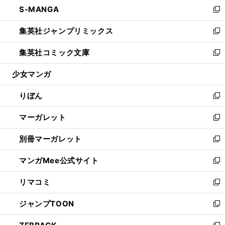
し
S-MANGA
く
で
ド
ィ
い
新
開
ウ
ン
ウ
し
集英社ジャンプリミックス
く
で
ド
ィ
い
新
開
ウ
ン
ウ
し
集英社コミック文庫
く
で
ド
ィ
い
新
開
ウ
ン
ウ
し
少女マンガ
く
で
ド
ィ
い
開
ウ
ン
ウ
りぼん
く
で
ド
ィ
新
開
ウ
ン
し
マーガレット
く
で
ド
い
新
開
ウ
ウ
し
別冊マーガレット
く
で
ィ
い
新
開
ン
ウ
し
マンガMee公式サイト
く
ド
ィ
い
新
ウ
ン
ウ
し
リマコミ
で
ド
ィ
い
新
開
ウ
ン
ウ
し
ジャンプTOON
く
で
ド
ィ
い
新
開
ウ
ン
ウ
し
く