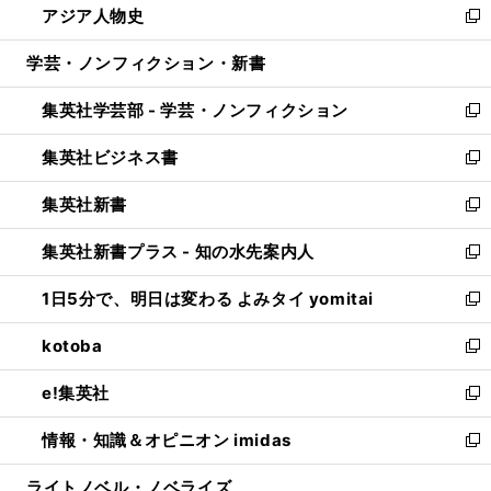
アジア人物史
く
で
ド
ィ
い
新
開
ウ
ン
ウ
し
学芸・ノンフィクション・新書
く
で
ド
ィ
い
開
ウ
ン
ウ
集英社学芸部 - 学芸・ノンフィクション
く
で
ド
ィ
新
開
ウ
ン
し
集英社ビジネス書
く
で
ド
い
新
開
ウ
ウ
し
集英社新書
く
で
ィ
い
新
開
ン
ウ
し
集英社新書プラス - 知の水先案内人
く
ド
ィ
い
新
ウ
ン
ウ
し
1日5分で、明日は変わる よみタイ yomitai
で
ド
ィ
い
新
開
ウ
ン
ウ
し
kotoba
く
で
ド
ィ
い
新
開
ウ
ン
ウ
し
e!集英社
く
で
ド
ィ
い
新
開
ウ
ン
ウ
し
情報・知識＆オピニオン imidas
く
で
ド
ィ
い
新
開
ウ
ン
ウ
し
ライトノベル・ノベライズ
く
で
ド
ィ
い