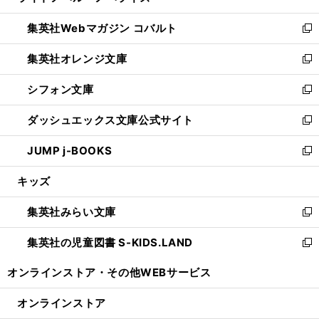
開
ウ
ン
ウ
集英社Webマガジン コバルト
く
で
ド
ィ
新
開
ウ
ン
し
集英社オレンジ文庫
く
で
ド
い
新
開
ウ
ウ
し
シフォン文庫
く
で
ィ
い
新
開
ン
ウ
し
ダッシュエックス文庫公式サイト
く
ド
ィ
い
新
ウ
ン
ウ
し
JUMP j-BOOKS
で
ド
ィ
い
新
開
ウ
ン
ウ
し
キッズ
く
で
ド
ィ
い
開
ウ
ン
ウ
集英社みらい文庫
く
で
ド
ィ
新
開
ウ
ン
し
集英社の児童図書 S-KIDS.LAND
く
で
ド
い
新
開
ウ
ウ
し
オンラインストア・
その他WEBサービス
く
で
ィ
い
開
ン
ウ
オンラインストア
く
ド
ィ