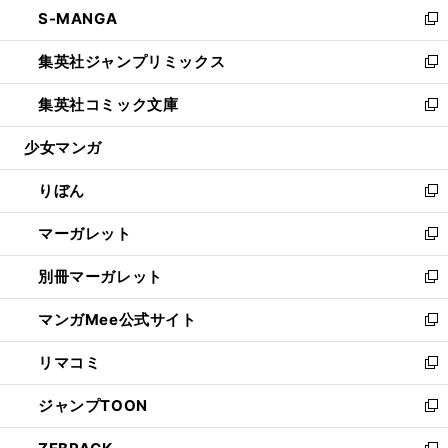
し
S-MANGA
く
で
ド
ィ
い
新
開
ウ
ン
ウ
し
集英社ジャンプリミックス
く
で
ド
ィ
い
新
開
ウ
ン
ウ
し
集英社コミック文庫
く
で
ド
ィ
い
新
開
ウ
ン
ウ
し
少女マンガ
く
で
ド
ィ
い
開
ウ
ン
ウ
りぼん
く
で
ド
ィ
新
開
ウ
ン
し
マーガレット
く
で
ド
い
新
開
ウ
ウ
し
別冊マーガレット
く
で
ィ
い
新
開
ン
ウ
し
マンガMee公式サイト
く
ド
ィ
い
新
ウ
ン
ウ
し
リマコミ
で
ド
ィ
い
新
開
ウ
ン
ウ
し
ジャンプTOON
く
で
ド
ィ
い
新
開
ウ
ン
ウ
し
く