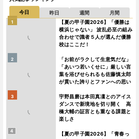
今日
昨日
週間
月間
【夏の甲子園2026】「優勝は
1
横浜じゃない」 波乱必至の組み
合わせで識者５人が選んだ優勝
校はここだ！
「お前がラクして生意気だな」
2
「あいつ若いくせに」厳しい言
葉を浴びせられるも佐藤慎太郎
が貫いた誇りとファンへの思い
宇野昌磨は本田真凜とのアイス
3
ダンスで新境地を切り開く 高
橋大輔の証言とも重なる課題と
楽しさ
4
【夏の甲子園2026】「青春っ