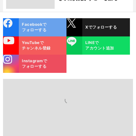
cebo
X
Facebookで
Xでフォローする
ok
フォローする
uTube
LINE
YouTubeで
LINEで
チャンネル登録
アカウント追加
stagra
Instagramで
m
フォローする