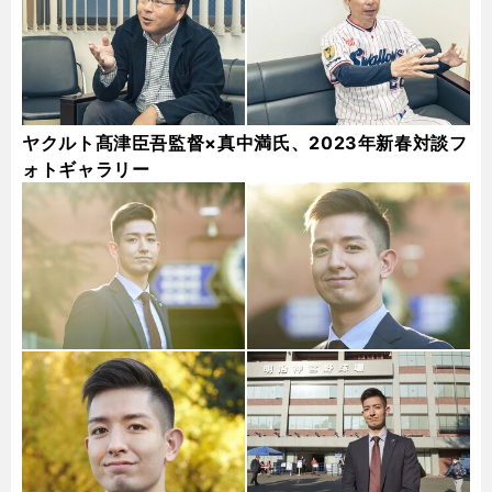
ヤクルト髙津臣吾監督×真中満氏、2023年新春対談フ
ォトギャラリー