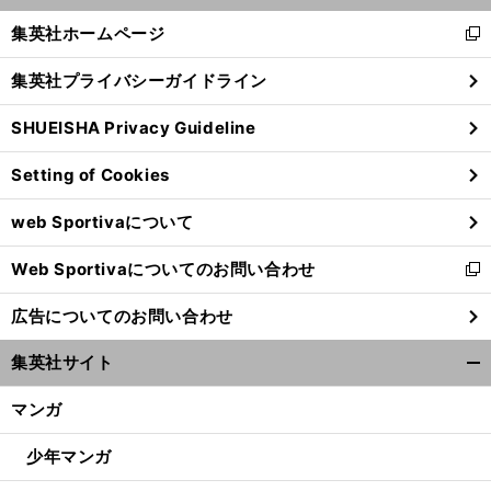
く/
集英社ホームページ
新
閉
し
じ
集英社プライバシーガイドライン
い
る
ウ
SHUEISHA Privacy Guideline
ィ
ン
Setting of Cookies
ド
ウ
web Sportivaについて
で
開
Web Sportivaについてのお問い合わせ
く
新
し
広告についてのお問い合わせ
い
ウ
集英社サイト
ィ
開
ン
く/
マンガ
ド
閉
ウ
じ
少年マンガ
で
る
開