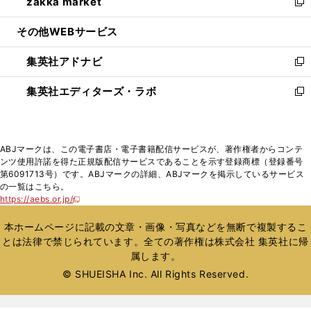
zakka market
く
で
ド
ィ
い
新
開
ウ
ン
ウ
し
その他WEBサービス
く
で
ド
ィ
い
開
ウ
ン
ウ
集英社アドナビ
く
で
ド
ィ
新
開
ウ
ン
し
集英社エディターズ・ラボ
く
で
ド
い
新
開
ウ
ウ
し
く
で
ィ
い
開
ン
ウ
ABJマークは、この電子書店・電子書籍配信サービスが、著作権者からコンテ
く
ド
ィ
ンツ使用許諾を得た正規版配信サービスであることを示す登録商標（登録番号
ウ
ン
第6091713号）です。ABJマークの詳細、ABJマークを掲示しているサービス
で
ド
の一覧はこちら。
開
ウ
https://aebs.or.jp/
新
く
で
し
い
開
本ホームページに記載の文章・画像・写真などを無断で複製するこ
ウ
く
とは法律で禁じられています。全ての著作権は株式会社 集英社に帰
ィ
属します。
ン
ド
© SHUEISHA Inc. All Rights Reserved.
ウ
で
開