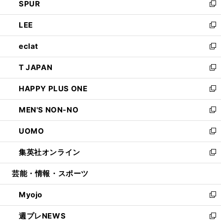
SPUR
で
ド
ィ
い
新
開
ウ
ン
ウ
し
LEE
く
で
ド
ィ
い
新
開
ウ
ン
ウ
し
eclat
く
で
ド
ィ
い
新
開
ウ
ン
ウ
し
T JAPAN
く
で
ド
ィ
い
新
開
ウ
ン
ウ
し
HAPPY PLUS ONE
く
で
ド
ィ
い
新
開
ウ
ン
ウ
し
MEN'S NON-NO
く
で
ド
ィ
い
新
開
ウ
ン
ウ
し
UOMO
く
で
ド
ィ
い
新
開
ウ
ン
ウ
し
集英社オンライン
く
で
ド
ィ
い
新
開
ウ
ン
ウ
し
芸能・情報・スポーツ
く
で
ド
ィ
い
開
ウ
ン
ウ
Myojo
く
で
ド
ィ
新
開
ウ
ン
し
週プレNEWS
く
で
ド
い
新