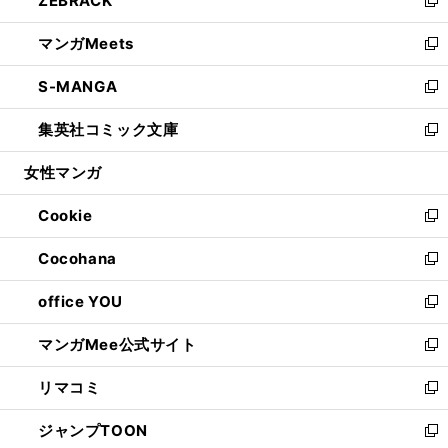
ZEBRACK
で
ド
ィ
い
新
開
ウ
ン
ウ
し
マンガMeets
く
で
ド
ィ
い
新
開
ウ
ン
ウ
し
S-MANGA
く
で
ド
ィ
い
新
開
ウ
ン
ウ
し
集英社コミック文庫
く
で
ド
ィ
い
新
開
ウ
ン
ウ
し
女性マンガ
く
で
ド
ィ
い
開
ウ
ン
ウ
Cookie
く
で
ド
ィ
新
開
ウ
ン
し
Cocohana
く
で
ド
い
新
開
ウ
ウ
し
office YOU
く
で
ィ
い
新
開
ン
ウ
し
マンガMee公式サイト
く
ド
ィ
い
新
ウ
ン
ウ
し
リマコミ
で
ド
ィ
い
新
開
ウ
ン
ウ
し
ジャンプTOON
く
で
ド
ィ
い
新