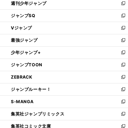
週刊少年ジャンプ
く
新
し
ジャンプSQ
い
新
ウ
し
Vジャンプ
ィ
い
新
ン
ウ
し
最強ジャンプ
ド
ィ
い
新
ウ
ン
ウ
し
少年ジャンプ+
で
ド
ィ
い
新
開
ウ
ン
ウ
し
ジャンプTOON
く
で
ド
ィ
い
新
開
ウ
ン
ウ
し
ZEBRACK
く
で
ド
ィ
い
新
開
ウ
ン
ウ
し
ジャンプルーキー！
く
で
ド
ィ
い
新
開
ウ
ン
ウ
し
S-MANGA
く
で
ド
ィ
い
新
開
ウ
ン
ウ
し
集英社ジャンプリミックス
く
で
ド
ィ
い
新
開
ウ
ン
ウ
し
集英社コミック文庫
く
で
ド
ィ
い
新