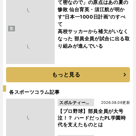
て密なので」の原点はあの夏の
惨敗 仙台育英・須江航が明か
す"日本一1000日計画"のすべ
て
5
高校サッカーから補欠がいなく
なった 部員全員が試合に出る取
り組みが進んでいる
もっと見る
各スポーツコラム記事
スポルティーバ
2026.08.06更新
動画
【プロ野球】部員全員が大号
泣！？ ハードだったPL学園時
代を支えたものとは