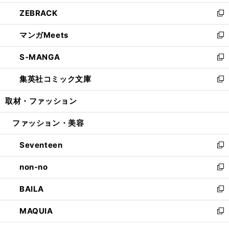
開
ウ
ン
ウ
し
ZEBRACK
く
で
ド
ィ
い
新
開
ウ
ン
ウ
し
マンガMeets
く
で
ド
ィ
い
新
開
ウ
ン
ウ
し
S-MANGA
く
で
ド
ィ
い
新
開
ウ
ン
ウ
し
集英社コミック文庫
く
で
ド
ィ
い
新
開
ウ
ン
ウ
し
取材・ファッション
く
で
ド
ィ
い
開
ウ
ン
ウ
ファッション・美容
く
で
ド
ィ
開
ウ
ン
Seventeen
く
で
ド
新
開
ウ
し
non-no
く
で
い
新
開
ウ
し
BAILA
く
ィ
い
新
ン
ウ
し
MAQUIA
ド
ィ
い
新
ウ
ン
ウ
し