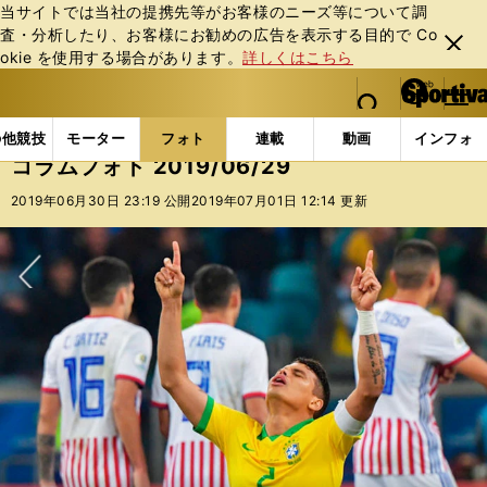
当サイトでは当社の提携先等がお客様のニーズ等について調
査・分析したり、お客様にお勧めの広告を表⽰する⽬的で Co
閉じ
okie を使⽤する場合があります。
詳しくはこちら
る
マイペ
web Sportiva (webスポルティーバ)
検索
メニュ
we
ー
フォトギャラリー
コラムフォト
コラムフォト 2019/
b
ジ
の他競技
モーター
フォト
連載
動画
インフォ
ス
コラムフォト 2019/06/29
ポ
ル
2019年06月30日 23:19 公開
2019年07月01日 12:14 更新
テ
ィ
ー
バ
次へ