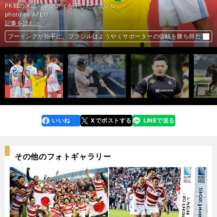
PK戦の末にパラグアイを下したブラジル
photo by AFLO
記事を読む＞
記事を読む＞
記事を読む＞
記事を読む＞
前へ
ブーイングが拍手に。ブラジルはようやくサポーターの信頼を勝ち得た
地味でも光り輝く献身力。いざとなったらヤクルトには荒木貴裕がいる
無名高校→ラグビーＷ杯へ。シンデレラボーイの進撃はどこまで続くか
穴党記者からの提言。ラジオNIKKEI賞は「斤量と血統を重視すべし」
いいね
Xでポストする
LINEで送る
line
faceboo
x
k
その他のフォトギャラリー