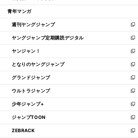
開
ウ
ン
ウ
し
青年マンガ
く
で
ド
ィ
い
開
ウ
ン
ウ
週刊ヤングジャンプ
く
で
ド
ィ
新
開
ウ
ン
し
ヤングジャンプ定期購読デジタル
く
で
ド
い
新
開
ウ
ウ
し
ヤンジャン！
く
で
ィ
い
新
開
ン
ウ
し
となりのヤングジャンプ
く
ド
ィ
い
新
ウ
ン
ウ
し
グランドジャンプ
で
ド
ィ
い
新
開
ウ
ン
ウ
し
ウルトラジャンプ
く
で
ド
ィ
い
新
開
ウ
ン
ウ
し
少年ジャンプ+
く
で
ド
ィ
い
新
開
ウ
ン
ウ
し
ジャンプTOON
く
で
ド
ィ
い
新
開
ウ
ン
ウ
し
ZEBRACK
く
で
ド
ィ
い
新
開
ウ
ン
ウ