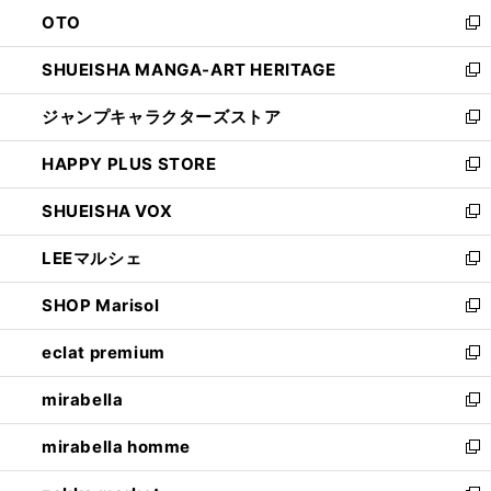
ウ
ン
OTO
で
ド
新
開
ウ
し
SHUEISHA MANGA-ART HERITAGE
く
で
い
新
開
ウ
し
ジャンプキャラクターズストア
く
ィ
い
新
ン
ウ
し
HAPPY PLUS STORE
ド
ィ
い
新
ウ
ン
ウ
し
SHUEISHA VOX
で
ド
ィ
い
新
開
ウ
ン
ウ
し
LEEマルシェ
く
で
ド
ィ
い
新
開
ウ
ン
ウ
し
SHOP Marisol
く
で
ド
ィ
い
新
開
ウ
ン
ウ
し
eclat premium
く
で
ド
ィ
い
新
開
ウ
ン
ウ
し
mirabella
く
で
ド
ィ
い
新
開
ウ
ン
ウ
し
mirabella homme
く
で
ド
ィ
い
新
開
ウ
ン
ウ
し