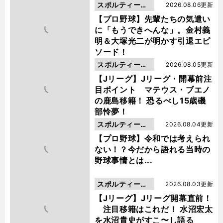
スポルティーバ
2026.08.06更新
動画
【プロ野球】先輩たちの気遣い
に「もうできへんな」。金村義
明＆大塚光二が明かす引退エピ
ソード！
スポルティーバ
2026.08.05更新
動画
【Jリーグ】Jリーグ・開幕前注
目ポイント マテウス・ブエノ
の鹿島移籍！ 恐るべし15歳磯
部怜夢！
スポルティーバ
2026.08.04更新
動画
【プロ野球】令和では考えられ
ない！？今だから語れる当時の
野球事情とは...
スポルティーバ
2026.08.03更新
動画
【Jリーグ】Jリーグ開幕直前！
注目移籍はこれだ！ 水沼宏太
を水沼貴史がすこ〜し語る