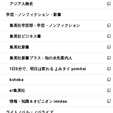
アジア人物史
く
で
ド
ィ
い
新
開
ウ
ン
ウ
し
学芸・ノンフィクション・新書
く
で
ド
ィ
い
開
ウ
ン
ウ
集英社学芸部 - 学芸・ノンフィクション
く
で
ド
ィ
新
開
ウ
ン
し
集英社ビジネス書
く
で
ド
い
新
開
ウ
ウ
し
集英社新書
く
で
ィ
い
新
開
ン
ウ
し
集英社新書プラス - 知の水先案内人
く
ド
ィ
い
新
ウ
ン
ウ
し
1日5分で、明日は変わる よみタイ yomitai
で
ド
ィ
い
新
開
ウ
ン
ウ
し
kotoba
く
で
ド
ィ
い
新
開
ウ
ン
ウ
し
e!集英社
く
で
ド
ィ
い
新
開
ウ
ン
ウ
し
情報・知識＆オピニオン imidas
く
で
ド
ィ
い
新
開
ウ
ン
ウ
し
ライトノベル・ノベライズ
く
で
ド
ィ
い