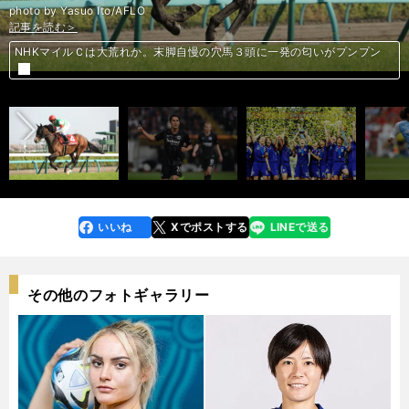
photo by Yasuo Ito/AFLO
記事を読む＞
記事を読む＞
記事を読む＞
記事を読む＞
NHKマイルＣは大荒れか。末脚自慢の穴馬３頭に一発の匂いがプンプン
長谷部誠に聞く仕事の流儀。「日本の過労の問題はしっかり考えないと」
前へ
2011年、なでしこのＷ杯初優勝が世界のサッカースタイルを変えた
磐田に「転がり込んだ」劇的勝利。組織力の欠如は改善できるのか
いいね
Xでポストする
LINEで送る
line
faceboo
x
k
その他のフォトギャラリー