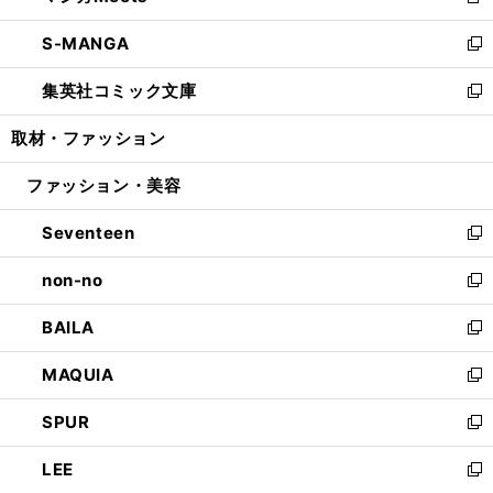
新
開
ウ
ン
ウ
し
S-MANGA
く
で
ド
ィ
い
新
開
ウ
ン
ウ
し
集英社コミック文庫
く
で
ド
ィ
い
新
開
ウ
ン
ウ
し
取材・ファッション
く
で
ド
ィ
い
開
ウ
ン
ウ
ファッション・美容
く
で
ド
ィ
開
ウ
ン
Seventeen
く
で
ド
新
開
ウ
し
non-no
く
で
い
新
開
ウ
し
BAILA
く
ィ
い
新
ン
ウ
し
MAQUIA
ド
ィ
い
新
ウ
ン
ウ
し
SPUR
で
ド
ィ
い
新
開
ウ
ン
ウ
し
LEE
く
で
ド
ィ
い
新
開