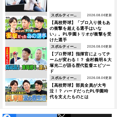
スポルティーバ
2026.08.06更新
動画
【高校野球】「プロ入り後もあ
の衝撃を超える選手はいな
い」。PL学園トリオが衝撃を受
けた選手
スポルティーバ
2026.08.06更新
動画
【プロ野球】指揮官によってチ
ームが変わる！？ 金村義明＆大
塚光二が語る歴代監督エピソー
ド
スポルティーバ
2026.08.06更新
動画
【高校野球】部員全員が大号
泣！？ ハードだったPL学園時
代を支えたものとは
cebo
X