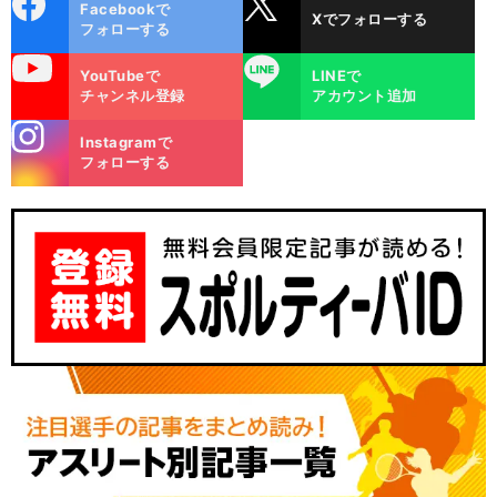
Facebookで
Xでフォローする
ok
フォローする
uTube
LINE
YouTubeで
LINEで
チャンネル登録
アカウント追加
stagra
Instagramで
m
フォローする