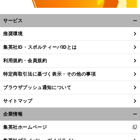
サービス
開
く/
推奨環境
閉
じ
集英社ID・スポルティーバIDとは
る
利用規約・会員規約
特定商取引法に基づく表示・その他の事項
ブラウザプッシュ通知について
サイトマップ
企業情報
開
く/
集英社ホームページ
新
閉
し
じ