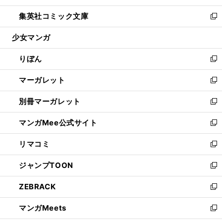
開
ウ
ン
ウ
し
集英社コミック文庫
く
で
ド
ィ
い
新
開
ウ
ン
ウ
し
少女マンガ
く
で
ド
ィ
い
開
ウ
ン
ウ
りぼん
く
で
ド
ィ
新
開
ウ
ン
し
マーガレット
く
で
ド
い
新
開
ウ
ウ
し
別冊マーガレット
く
で
ィ
い
新
開
ン
ウ
し
マンガMee公式サイト
く
ド
ィ
い
新
ウ
ン
ウ
し
リマコミ
で
ド
ィ
い
新
開
ウ
ン
ウ
し
ジャンプTOON
く
で
ド
ィ
い
新
開
ウ
ン
ウ
し
ZEBRACK
く
で
ド
ィ
い
新
開
ウ
ン
ウ
し
マンガMeets
く
で
ド
ィ
い
新
開
ウ
ン
ウ
し