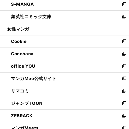
S-MANGA
く
で
ド
ィ
い
新
開
ウ
ン
ウ
し
集英社コミック文庫
く
で
ド
ィ
い
新
開
ウ
ン
ウ
し
女性マンガ
く
で
ド
ィ
い
開
ウ
ン
ウ
Cookie
く
で
ド
ィ
新
開
ウ
ン
し
Cocohana
く
で
ド
い
新
開
ウ
ウ
し
office YOU
く
で
ィ
い
新
開
ン
ウ
し
マンガMee公式サイト
く
ド
ィ
い
新
ウ
ン
ウ
し
リマコミ
で
ド
ィ
い
新
開
ウ
ン
ウ
し
ジャンプTOON
く
で
ド
ィ
い
新
開
ウ
ン
ウ
し
ZEBRACK
く
で
ド
ィ
い
新
開
ウ
ン
ウ
し
マンガMeets
く
で
ド
ィ
い