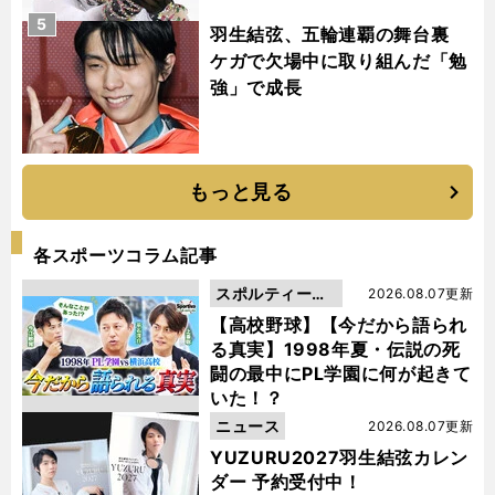
5
羽生結弦、五輪連覇の舞台裏
ケガで欠場中に取り組んだ「勉
強」で成長
もっと見る
各スポーツコラム記事
スポルティーバ
2026.08.07更新
動画
【高校野球】【今だから語られ
る真実】1998年夏・伝説の死
闘の最中にPL学園に何が起きて
いた！？
ニュース
2026.08.07更新
YUZURU2027羽生結弦カレン
ダー 予約受付中！