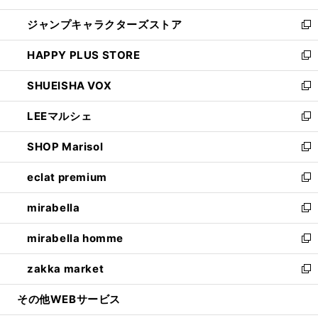
開
ウ
し
ジャンプキャラクターズストア
く
ィ
い
新
ン
ウ
し
HAPPY PLUS STORE
ド
ィ
い
新
ウ
ン
ウ
し
SHUEISHA VOX
で
ド
ィ
い
新
開
ウ
ン
ウ
し
LEEマルシェ
く
で
ド
ィ
い
新
開
ウ
ン
ウ
し
SHOP Marisol
く
で
ド
ィ
い
新
開
ウ
ン
ウ
し
eclat premium
く
で
ド
ィ
い
新
開
ウ
ン
ウ
し
mirabella
く
で
ド
ィ
い
新
開
ウ
ン
ウ
し
mirabella homme
く
で
ド
ィ
い
新
開
ウ
ン
ウ
し
zakka market
く
で
ド
ィ
い
新
開
ウ
ン
ウ
し
その他WEBサービス
く
で
ド
ィ
い
開
ウ
ン
ウ