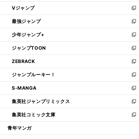
ウ
し
Vジャンプ
ィ
い
新
ン
ウ
し
最強ジャンプ
ド
ィ
い
新
ウ
ン
ウ
し
少年ジャンプ+
で
ド
ィ
い
新
開
ウ
ン
ウ
し
ジャンプTOON
く
で
ド
ィ
い
新
開
ウ
ン
ウ
し
ZEBRACK
く
で
ド
ィ
い
新
開
ウ
ン
ウ
し
ジャンプルーキー！
く
で
ド
ィ
い
新
開
ウ
ン
ウ
し
S-MANGA
く
で
ド
ィ
い
新
開
ウ
ン
ウ
し
集英社ジャンプリミックス
く
で
ド
ィ
い
新
開
ウ
ン
ウ
し
集英社コミック文庫
く
で
ド
ィ
い
新
開
ウ
ン
ウ
し
青年マンガ
く
で
ド
ィ
い
開
ウ
ン
ウ