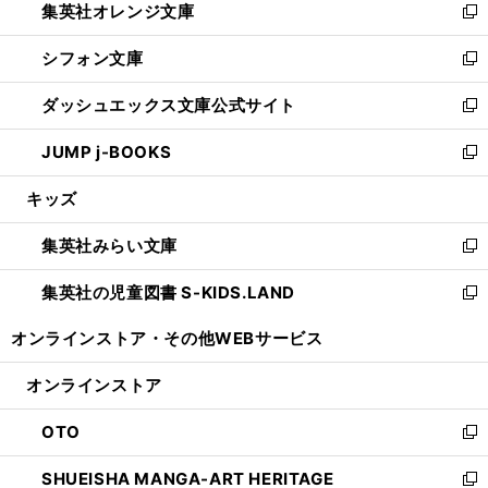
集英社オレンジ文庫
く
で
ド
い
新
開
ウ
ウ
し
シフォン文庫
く
で
ィ
い
新
開
ン
ウ
し
ダッシュエックス文庫公式サイト
く
ド
ィ
い
新
ウ
ン
ウ
し
JUMP j-BOOKS
で
ド
ィ
い
新
開
ウ
ン
ウ
し
キッズ
く
で
ド
ィ
い
開
ウ
ン
ウ
集英社みらい文庫
く
で
ド
ィ
新
開
ウ
ン
し
集英社の児童図書 S-KIDS.LAND
く
で
ド
い
新
開
ウ
ウ
し
オンラインストア・
その他WEBサービス
く
で
ィ
い
開
ン
ウ
オンラインストア
く
ド
ィ
ウ
ン
OTO
で
ド
新
開
ウ
し
SHUEISHA MANGA-ART HERITAGE
く
で
い
新