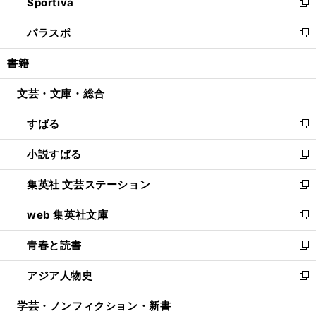
Sportiva
く
ド
ィ
い
新
ウ
ン
ウ
し
パラスポ
で
ド
ィ
い
新
開
ウ
ン
ウ
し
書籍
く
で
ド
ィ
い
開
ウ
ン
ウ
文芸・文庫・総合
く
で
ド
ィ
開
ウ
ン
すばる
く
で
ド
新
開
ウ
し
小説すばる
く
で
い
新
開
ウ
し
集英社 文芸ステーション
く
ィ
い
新
ン
ウ
し
web 集英社文庫
ド
ィ
い
新
ウ
ン
ウ
し
青春と読書
で
ド
ィ
い
新
開
ウ
ン
ウ
し
アジア人物史
く
で
ド
ィ
い
新
開
ウ
ン
ウ
し
学芸・ノンフィクション・新書
く
で
ド
ィ
い