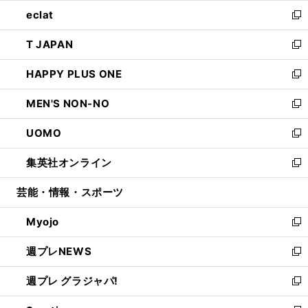
ウ
ン
ウ
し
eclat
く
で
ド
ィ
い
新
開
ウ
ン
ウ
し
T JAPAN
く
で
ド
ィ
い
新
開
ウ
ン
ウ
し
HAPPY PLUS ONE
く
で
ド
ィ
い
新
開
ウ
ン
ウ
し
MEN'S NON-NO
く
で
ド
ィ
い
新
開
ウ
ン
ウ
し
UOMO
く
で
ド
ィ
い
新
開
ウ
ン
ウ
し
集英社オンライン
く
で
ド
ィ
い
新
開
ウ
ン
ウ
し
芸能・情報・スポーツ
く
で
ド
ィ
い
開
ウ
ン
ウ
Myojo
く
で
ド
ィ
新
開
ウ
ン
し
週プレNEWS
く
で
ド
い
新
開
ウ
ウ
し
週プレ グラジャパ!
く
で
ィ
い
新
開
ン
ウ
し