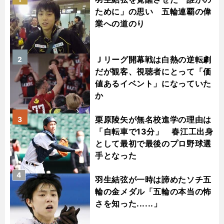
ために」の思い 五輪連覇の偉
業への道のり
Ｊリーグ開幕戦は白熱の逆転劇
2
だが観客、視聴者にとって「価
値あるイベント」になっていた
か
栗原陵矢が無名校進学の理由は
3
「自転車で13分」 春江工出身
として最初で最後のプロ野球選
手となった
4
羽生結弦が一時は諦めたソチ五
輪の金メダル「五輪の本当の怖
さを知った......」