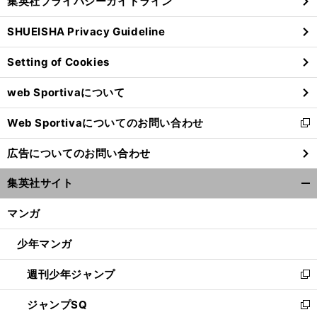
集英社プライバシーガイドライン
い
る
ウ
SHUEISHA Privacy Guideline
ィ
ン
Setting of Cookies
ド
ウ
web Sportivaについて
で
開
Web Sportivaについてのお問い合わせ
く
新
し
広告についてのお問い合わせ
い
ウ
集英社サイト
ィ
開
ン
く/
マンガ
ド
閉
ウ
じ
少年マンガ
で
る
開
週刊少年ジャンプ
く
新
し
ジャンプSQ
い
新