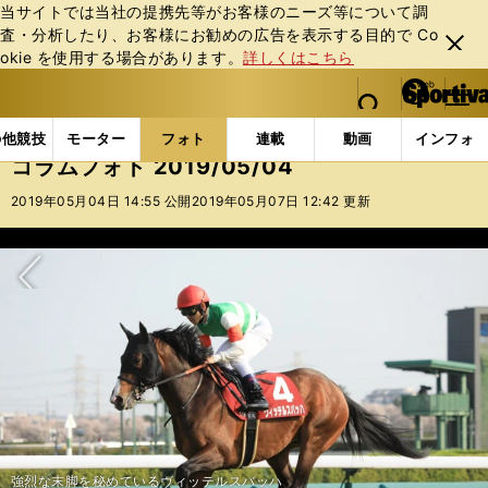
当サイトでは当社の提携先等がお客様のニーズ等について調
査・分析したり、お客様にお勧めの広告を表⽰する⽬的で Co
閉じ
okie を使⽤する場合があります。
詳しくはこちら
る
マイペ
web Sportiva (webスポルティーバ)
検索
メニュ
we
ー
フォトギャラリー
コラムフォト
コラムフォト 2019/
b
ジ
の他競技
モーター
フォト
連載
動画
インフォ
ス
コラムフォト 2019/05/04
ポ
ル
2019年05月04日 14:55 公開
2019年05月07日 12:42 更新
テ
ィ
ー
バ
次へ
強烈な末脚を秘めているヴィッテルスバッハ