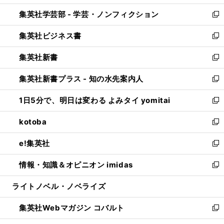
開
ウ
ン
ウ
集英社学芸部 - 学芸・ノンフィクション
く
で
ド
ィ
新
開
ウ
ン
し
集英社ビジネス書
く
で
ド
い
新
開
ウ
ウ
し
集英社新書
く
で
ィ
い
新
開
ン
ウ
し
集英社新書プラス - 知の水先案内人
く
ド
ィ
い
新
ウ
ン
ウ
し
1日5分で、明日は変わる よみタイ yomitai
で
ド
ィ
い
新
開
ウ
ン
ウ
し
kotoba
く
で
ド
ィ
い
新
開
ウ
ン
ウ
し
e!集英社
く
で
ド
ィ
い
新
開
ウ
ン
ウ
し
情報・知識＆オピニオン imidas
く
で
ド
ィ
い
新
開
ウ
ン
ウ
し
ライトノベル・ノベライズ
く
で
ド
ィ
い
開
ウ
ン
ウ
集英社Webマガジン コバルト
く
で
ド
ィ
新
開
ウ
ン
し