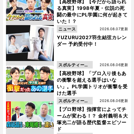
動画
【高校野球】【今だから語られ
る真実】1998年夏・伝説の死
闘の最中にPL学園に何が起きて
いた！？
ニュース
2026.08.07更新
YUZURU2027羽生結弦カレン
ダー 予約受付中！
スポルティーバ
2026.08.06更新
動画
【高校野球】「プロ入り後もあ
の衝撃を超える選手はいな
い」。PL学園トリオが衝撃を受
けた選手
スポルティーバ
2026.08.06更新
動画
【プロ野球】指揮官によってチ
ームが変わる！？ 金村義明＆大
塚光二が語る歴代監督エピソー
ド