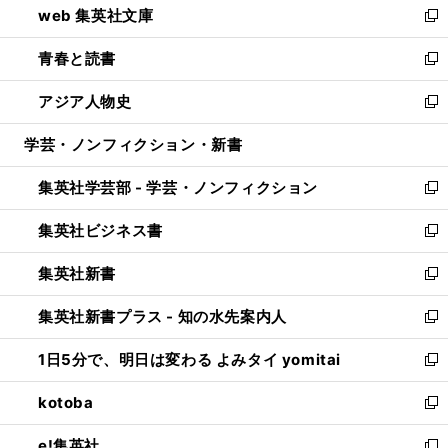
web 集英社文庫
ド
ィ
い
新
ウ
ン
ウ
し
青春と読書
で
ド
ィ
い
新
開
ウ
ン
ウ
し
アジア人物史
く
で
ド
ィ
い
新
開
ウ
ン
ウ
し
学芸・ノンフィクション・新書
く
で
ド
ィ
い
開
ウ
ン
ウ
集英社学芸部 - 学芸・ノンフィクション
く
で
ド
ィ
新
開
ウ
ン
し
集英社ビジネス書
く
で
ド
い
新
開
ウ
ウ
し
集英社新書
く
で
ィ
い
新
開
ン
ウ
し
集英社新書プラス - 知の水先案内人
く
ド
ィ
い
新
ウ
ン
ウ
し
1日5分で、明日は変わる よみタイ yomitai
で
ド
ィ
い
新
開
ウ
ン
ウ
し
kotoba
く
で
ド
ィ
い
新
開
ウ
ン
ウ
し
e!集英社
く
で
ド
ィ