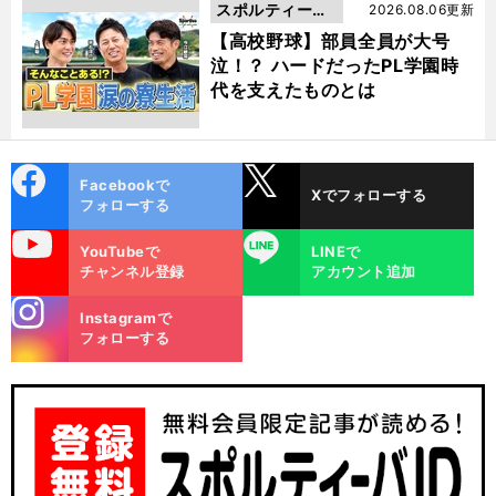
スポルティーバ
2026.08.06更新
動画
【高校野球】部員全員が大号
泣！？ ハードだったPL学園時
代を支えたものとは
cebo
X
Facebookで
Xでフォローする
ok
フォローする
uTube
LINE
YouTubeで
LINEで
チャンネル登録
アカウント追加
stagra
Instagramで
m
フォローする