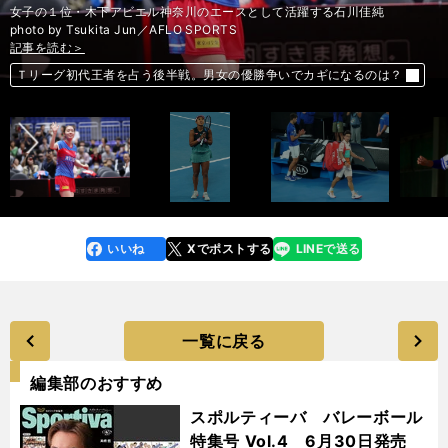
女子の１位・木下アビエル神奈川のエースとして活躍する石川佳純
photo by Tsukita Jun／AFLO SPORTS
記事を読む＞
記事を読む＞
記事を読む＞
記事を読む＞
記事を読む＞
記事を読む＞
記事を読む＞
記事を読む＞
前へ
Ｔリーグ初代王者を占う後半戦。男女の優勝争いでカギになるのは？
大坂なおみはブレない。「バイン流哲学」で全豪初優勝を目指す
錦織圭がグランドスラムを制覇するためにあと何が足りない？
ラミレス監督も認める高卒２年目。阪口晧亮は大化けの香りがプンプン
千賀、榎田…好投手を輩出し続ける「八女の虎の穴」に潜入取材
半端ない大迫の抜けた穴。試合を重ねるごとに酷くなる森保Ｊの内容
ベトナムにシュート数で劣った森保Ｊ。苦戦の原因は敵の健闘ではない
荒れるシルクロードＳ。今の荒れた京都に合う「荒ぶる３頭」がいた
いいね
Xでポストする
LINEで送る
line
faceboo
x
k
一覧に戻る
編集部のおすすめ
スポルティーバ バレーボール
特集号 Vol.4 6月30日発売