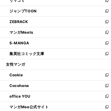
リマコミ
で
ド
ィ
い
新
開
ウ
ン
ウ
し
ジャンプTOON
く
で
ド
ィ
い
新
開
ウ
ン
ウ
し
ZEBRACK
く
で
ド
ィ
い
新
開
ウ
ン
ウ
し
マンガMeets
く
で
ド
ィ
い
新
開
ウ
ン
ウ
し
S-MANGA
く
で
ド
ィ
い
新
開
ウ
ン
ウ
し
集英社コミック文庫
く
で
ド
ィ
い
新
開
ウ
ン
ウ
し
女性マンガ
く
で
ド
ィ
い
開
ウ
ン
ウ
Cookie
く
で
ド
ィ
新
開
ウ
ン
し
Cocohana
く
で
ド
い
新
開
ウ
ウ
し
office YOU
く
で
ィ
い
新
開
ン
ウ
し
マンガMee公式サイト
く
ド
ィ
い
新