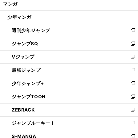
く/
マンガ
ド
閉
ウ
じ
少年マンガ
で
る
開
週刊少年ジャンプ
く
新
し
ジャンプSQ
い
新
ウ
し
Vジャンプ
ィ
い
新
ン
ウ
し
最強ジャンプ
ド
ィ
い
新
ウ
ン
ウ
し
少年ジャンプ+
で
ド
ィ
い
新
開
ウ
ン
ウ
し
ジャンプTOON
く
で
ド
ィ
い
新
開
ウ
ン
ウ
し
ZEBRACK
く
で
ド
ィ
い
新
開
ウ
ン
ウ
し
ジャンプルーキー！
く
で
ド
ィ
い
新
開
ウ
ン
ウ
し
S-MANGA
く
で
ド
ィ
い
新