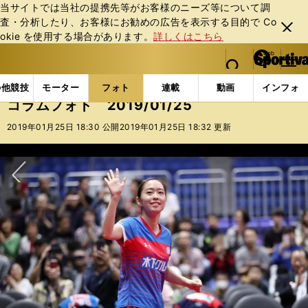
当サイトでは当社の提携先等がお客様のニーズ等について調
査・分析したり、お客様にお勧めの広告を表⽰する⽬的で Co
閉じ
okie を使⽤する場合があります。
詳しくはこちら
る
マイペ
web Sportiva (webスポルティーバ)
検索
メニュ
we
ー
フォトギャラリー
コラムフォト
コラムフォト 2019
b
ジ
の他競技
モーター
フォト
連載
動画
インフォ
ス
コラムフォト 2019/01/25
ポ
ル
2019年01月25日 18:30 公開
2019年01月25日 18:32 更新
テ
ィ
ー
バ
次へ