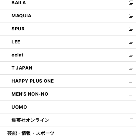
BAILA
く
ィ
い
新
ン
ウ
し
MAQUIA
ド
ィ
い
新
ウ
ン
ウ
し
SPUR
で
ド
ィ
い
新
開
ウ
ン
ウ
し
LEE
く
で
ド
ィ
い
新
開
ウ
ン
ウ
し
eclat
く
で
ド
ィ
い
新
開
ウ
ン
ウ
し
T JAPAN
く
で
ド
ィ
い
新
開
ウ
ン
ウ
し
HAPPY PLUS ONE
く
で
ド
ィ
い
新
開
ウ
ン
ウ
し
MEN'S NON-NO
く
で
ド
ィ
い
新
開
ウ
ン
ウ
し
UOMO
く
で
ド
ィ
い
新
開
ウ
ン
ウ
し
集英社オンライン
く
で
ド
ィ
い
新
開
ウ
ン
ウ
し
芸能・情報・スポーツ
く
で
ド
ィ
い