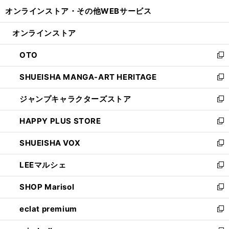
開
ウ
ウ
し
オンラインストア・
その他WEBサービス
く
で
ィ
い
開
ン
ウ
オンラインストア
く
ド
ィ
ウ
ン
OTO
で
ド
新
開
ウ
し
SHUEISHA MANGA-ART HERITAGE
く
で
い
新
開
ウ
し
ジャンプキャラクターズストア
く
ィ
い
新
ン
ウ
し
HAPPY PLUS STORE
ド
ィ
い
新
ウ
ン
ウ
し
SHUEISHA VOX
で
ド
ィ
い
新
開
ウ
ン
ウ
し
LEEマルシェ
く
で
ド
ィ
い
新
開
ウ
ン
ウ
し
SHOP Marisol
く
で
ド
ィ
い
新
開
ウ
ン
ウ
し
eclat premium
く
で
ド
ィ
い
新
開
ウ
ン
ウ
し