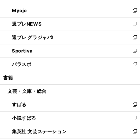
開
ウ
ン
ウ
Myojo
く
で
ド
ィ
新
開
ウ
ン
し
週プレNEWS
く
で
ド
い
新
開
ウ
ウ
し
週プレ グラジャパ!
く
で
ィ
い
新
開
ン
ウ
し
Sportiva
く
ド
ィ
い
新
ウ
ン
ウ
し
パラスポ
で
ド
ィ
い
新
開
ウ
ン
ウ
し
書籍
く
で
ド
ィ
い
開
ウ
ン
ウ
文芸・文庫・総合
く
で
ド
ィ
開
ウ
ン
すばる
く
で
ド
新
開
ウ
し
小説すばる
く
で
い
新
開
ウ
し
集英社 文芸ステーション
く
ィ
い
新
ン
ウ
し