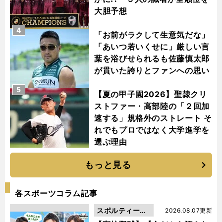
大胆予想
4
「お前がラクして生意気だな」
「あいつ若いくせに」厳しい言
葉を浴びせられるも佐藤慎太郎
が貫いた誇りとファンへの思い
5
【夏の甲子園2026】聖隷クリ
ストファー・高部陸の「２回加
速する」規格外のストレート そ
れでもプロではなく大学進学を
選ぶ理由
もっと見る
各スポーツコラム記事
スポルティーバ
2026.08.07更新