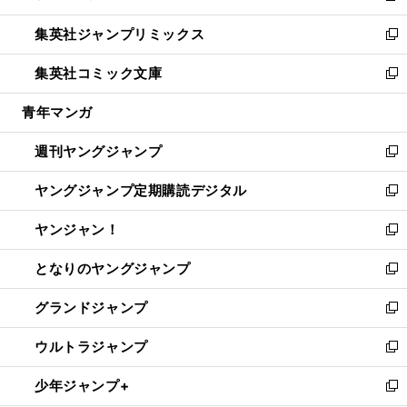
開
ウ
ン
ウ
し
集英社ジャンプリミックス
く
で
ド
ィ
い
新
開
ウ
ン
ウ
し
集英社コミック文庫
く
で
ド
ィ
い
新
開
ウ
ン
ウ
し
青年マンガ
く
で
ド
ィ
い
開
ウ
ン
ウ
週刊ヤングジャンプ
く
で
ド
ィ
新
開
ウ
ン
し
ヤングジャンプ定期購読デジタル
く
で
ド
い
新
開
ウ
ウ
し
ヤンジャン！
く
で
ィ
い
新
開
ン
ウ
し
となりのヤングジャンプ
く
ド
ィ
い
新
ウ
ン
ウ
し
グランドジャンプ
で
ド
ィ
い
新
開
ウ
ン
ウ
し
ウルトラジャンプ
く
で
ド
ィ
い
新
開
ウ
ン
ウ
し
少年ジャンプ+
く
で
ド
ィ
い
新
開
ウ
ン