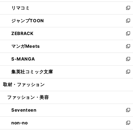
ウ
ン
ウ
し
リマコミ
で
ド
ィ
い
新
開
ウ
ン
ウ
し
ジャンプTOON
く
で
ド
ィ
い
新
開
ウ
ン
ウ
し
ZEBRACK
く
で
ド
ィ
い
新
開
ウ
ン
ウ
し
マンガMeets
く
で
ド
ィ
い
新
開
ウ
ン
ウ
し
S-MANGA
く
で
ド
ィ
い
新
開
ウ
ン
ウ
し
集英社コミック文庫
く
で
ド
ィ
い
新
開
ウ
ン
ウ
し
取材・ファッション
く
で
ド
ィ
い
開
ウ
ン
ウ
ファッション・美容
く
で
ド
ィ
開
ウ
ン
Seventeen
く
で
ド
新
開
ウ
し
non-no
く
で
い
新
開
ウ
し