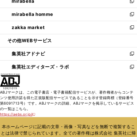
mirabella
く
で
ド
ィ
い
新
開
ウ
ン
ウ
し
mirabella homme
く
で
ド
ィ
い
新
開
ウ
ン
ウ
し
zakka market
く
で
ド
ィ
い
新
開
ウ
ン
ウ
し
その他WEBサービス
く
で
ド
ィ
い
開
ウ
ン
ウ
集英社アドナビ
く
で
ド
ィ
新
開
ウ
ン
し
集英社エディターズ・ラボ
く
で
ド
い
新
開
ウ
ウ
し
く
で
ィ
い
開
ン
ウ
ABJマークは、この電子書店・電子書籍配信サービスが、著作権者からコンテ
く
ド
ィ
ンツ使用許諾を得た正規版配信サービスであることを示す登録商標（登録番号
ウ
ン
第6091713号）です。ABJマークの詳細、ABJマークを掲示しているサービス
で
ド
の一覧はこちら。
開
ウ
https://aebs.or.jp/
新
く
で
し
い
開
本ホームページに記載の文章・画像・写真などを無断で複製するこ
ウ
く
とは法律で禁じられています。全ての著作権は株式会社 集英社に帰
ィ