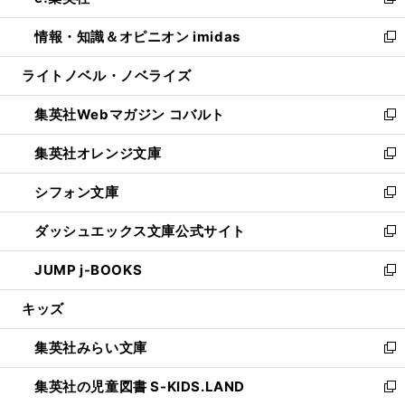
い
新
開
ウ
ン
ウ
し
情報・知識＆オピニオン imidas
く
で
ド
ィ
い
新
開
ウ
ン
ウ
し
ライトノベル・ノベライズ
く
で
ド
ィ
い
開
ウ
ン
ウ
集英社Webマガジン コバルト
く
で
ド
ィ
新
開
ウ
ン
し
集英社オレンジ文庫
く
で
ド
い
新
開
ウ
ウ
し
シフォン文庫
く
で
ィ
い
新
開
ン
ウ
し
ダッシュエックス文庫公式サイト
く
ド
ィ
い
新
ウ
ン
ウ
し
JUMP j-BOOKS
で
ド
ィ
い
新
開
ウ
ン
ウ
し
キッズ
く
で
ド
ィ
い
開
ウ
ン
ウ
集英社みらい文庫
く
で
ド
ィ
新
開
ウ
ン
し
集英社の児童図書 S-KIDS.LAND
く
で
ド
い
新