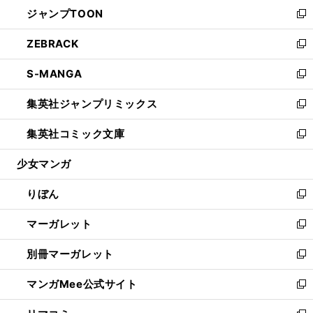
ウ
し
ジャンプTOON
く
で
ド
ィ
い
新
開
ウ
ン
ウ
し
ZEBRACK
く
で
ド
ィ
い
新
開
ウ
ン
ウ
し
S-MANGA
く
で
ド
ィ
い
新
開
ウ
ン
ウ
し
集英社ジャンプリミックス
く
で
ド
ィ
い
新
開
ウ
ン
ウ
し
集英社コミック文庫
く
で
ド
ィ
い
新
開
ウ
ン
ウ
し
少女マンガ
く
で
ド
ィ
い
開
ウ
ン
ウ
りぼん
く
で
ド
ィ
新
開
ウ
ン
し
マーガレット
く
で
ド
い
新
開
ウ
ウ
し
別冊マーガレット
く
で
ィ
い
新
開
ン
ウ
し
マンガMee公式サイト
く
ド
ィ
い
新
ウ
ン
ウ
し