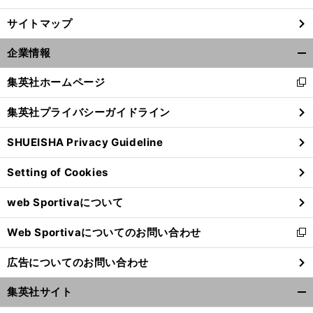
サイトマップ
企業情報
開
く/
集英社ホームページ
新
閉
し
じ
集英社プライバシーガイドライン
い
る
ウ
SHUEISHA Privacy Guideline
ィ
ン
Setting of Cookies
ド
ウ
web Sportivaについて
で
開
Web Sportivaについてのお問い合わせ
く
新
し
広告についてのお問い合わせ
い
ウ
集英社サイト
ィ
開
ン