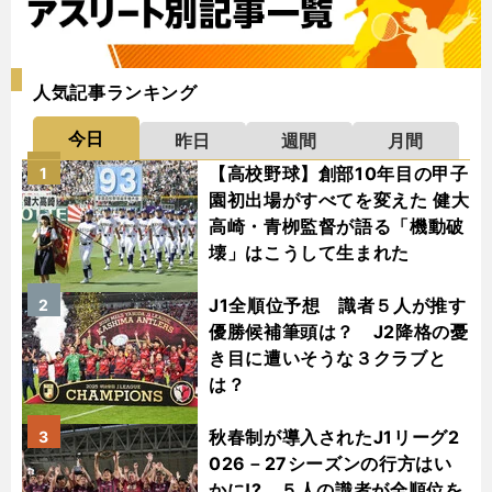
人気記事ランキング
今日
昨日
週間
月間
【高校野球】創部10年目の甲子
1
園初出場がすべてを変えた 健大
高崎・青栁監督が語る「機動破
壊」はこうして生まれた
J1全順位予想 識者５人が推す
2
優勝候補筆頭は？ J2降格の憂
き目に遭いそうな３クラブと
は？
秋春制が導入されたJ1リーグ2
3
026－27シーズンの行方はい
かに!? ５人の識者が全順位を