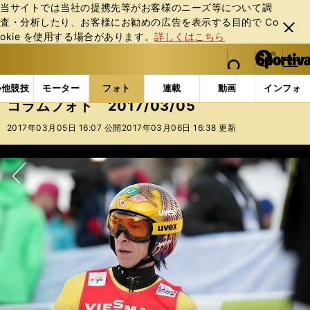
当サイトでは当社の提携先等がお客様のニーズ等について調
査・分析したり、お客様にお勧めの広告を表⽰する⽬的で Co
閉じ
okie を使⽤する場合があります。
詳しくはこちら
る
マイペ
web Sportiva (webスポルティーバ)
検索
メニュ
we
ー
フォトギャラリー
コラムフォト
コラムフォト 2017
b
ジ
の他競技
モーター
フォト
連載
動画
インフォ
ス
コラムフォト 2017/03/05
ポ
ル
2017年03月05日 16:07 公開
2017年03月06日 16:38 更新
テ
ィ
ー
バ
次へ