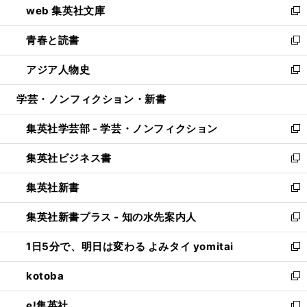
web 集英社文庫
ド
ィ
い
新
ウ
ン
ウ
し
青春と読書
で
ド
ィ
い
新
開
ウ
ン
ウ
し
アジア人物史
く
で
ド
ィ
い
新
開
ウ
ン
ウ
し
学芸・ノンフィクション・新書
く
で
ド
ィ
い
開
ウ
ン
ウ
集英社学芸部 - 学芸・ノンフィクション
く
で
ド
ィ
新
開
ウ
ン
し
集英社ビジネス書
く
で
ド
い
新
開
ウ
ウ
し
集英社新書
く
で
ィ
い
新
開
ン
ウ
し
集英社新書プラス - 知の水先案内人
く
ド
ィ
い
新
ウ
ン
ウ
し
1日5分で、明日は変わる よみタイ yomitai
で
ド
ィ
い
新
開
ウ
ン
ウ
し
kotoba
く
で
ド
ィ
い
新
開
ウ
ン
ウ
し
e!集英社
く
で
ド
ィ