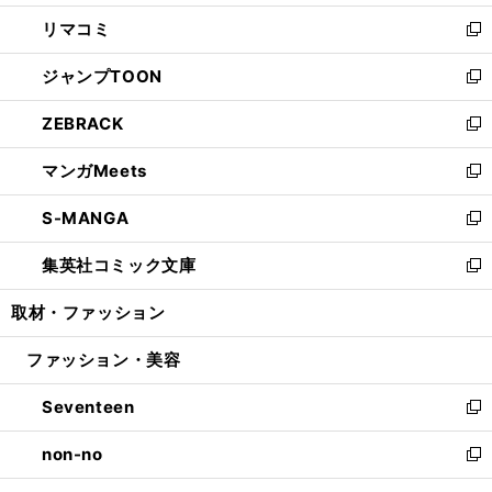
ウ
ン
ウ
し
リマコミ
で
ド
ィ
い
新
開
ウ
ン
ウ
し
ジャンプTOON
く
で
ド
ィ
い
新
開
ウ
ン
ウ
し
ZEBRACK
く
で
ド
ィ
い
新
開
ウ
ン
ウ
し
マンガMeets
く
で
ド
ィ
い
新
開
ウ
ン
ウ
し
S-MANGA
く
で
ド
ィ
い
新
開
ウ
ン
ウ
し
集英社コミック文庫
く
で
ド
ィ
い
新
開
ウ
ン
ウ
し
取材・ファッション
く
で
ド
ィ
い
開
ウ
ン
ウ
ファッション・美容
く
で
ド
ィ
開
ウ
ン
Seventeen
く
で
ド
新
開
ウ
し
non-no
く
で
い
新
開
ウ
し