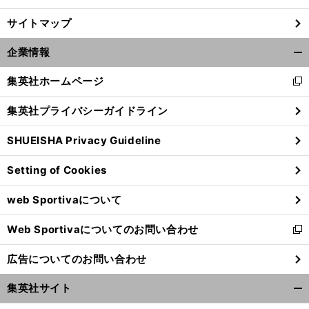
サイトマップ
企業情報
開
く/
集英社ホームページ
新
閉
し
じ
集英社プライバシーガイドライン
い
る
ウ
SHUEISHA Privacy Guideline
ィ
ン
Setting of Cookies
ド
ウ
web Sportivaについて
で
開
Web Sportivaについてのお問い合わせ
く
新
し
広告についてのお問い合わせ
い
ウ
集英社サイト
ィ
開
ン