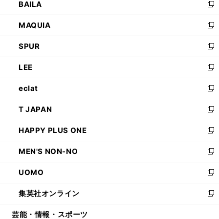
BAILA
く
ィ
い
新
ン
ウ
し
MAQUIA
ド
ィ
い
新
ウ
ン
ウ
し
SPUR
で
ド
ィ
い
新
開
ウ
ン
ウ
し
LEE
く
で
ド
ィ
い
新
開
ウ
ン
ウ
し
eclat
く
で
ド
ィ
い
新
開
ウ
ン
ウ
し
T JAPAN
く
で
ド
ィ
い
新
開
ウ
ン
ウ
し
HAPPY PLUS ONE
く
で
ド
ィ
い
新
開
ウ
ン
ウ
し
MEN'S NON-NO
く
で
ド
ィ
い
新
開
ウ
ン
ウ
し
UOMO
く
で
ド
ィ
い
新
開
ウ
ン
ウ
し
集英社オンライン
く
で
ド
ィ
い
新
開
ウ
ン
ウ
し
芸能・情報・スポーツ
く
で
ド
ィ
い