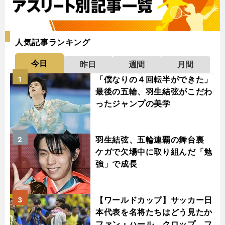
人気記事ランキング
今日
昨日
週間
月間
「僕なりの４回転半ができた」
1
最後の五輪、羽生結弦がこだわ
ったジャンプの美学
羽生結弦、五輪連覇の舞台裏
2
ケガで欠場中に取り組んだ「勉
強」で成長
【ワールドカップ】サッカー日
3
本代表を名将たちはどう見たか
ファン・ハール、クロップ、フ