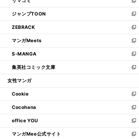
リマコミ
で
ド
ィ
い
新
開
ウ
ン
ウ
し
ジャンプTOON
く
で
ド
ィ
い
新
開
ウ
ン
ウ
し
ZEBRACK
く
で
ド
ィ
い
新
開
ウ
ン
ウ
し
マンガMeets
く
で
ド
ィ
い
新
開
ウ
ン
ウ
し
S-MANGA
く
で
ド
ィ
い
新
開
ウ
ン
ウ
し
集英社コミック文庫
く
で
ド
ィ
い
新
開
ウ
ン
ウ
し
女性マンガ
く
で
ド
ィ
い
開
ウ
ン
ウ
Cookie
く
で
ド
ィ
新
開
ウ
ン
し
Cocohana
く
で
ド
い
新
開
ウ
ウ
し
office YOU
く
で
ィ
い
新
開
ン
ウ
し
マンガMee公式サイト
く
ド
ィ
い
新