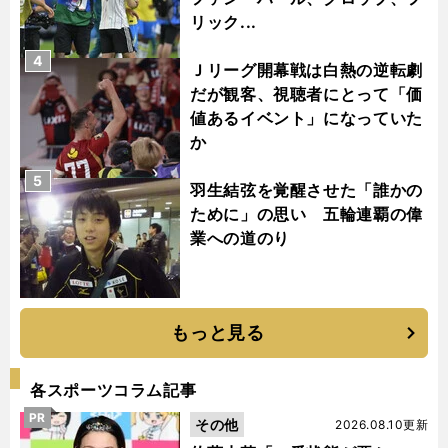
リック...
4
Ｊリーグ開幕戦は白熱の逆転劇
だが観客、視聴者にとって「価
値あるイベント」になっていた
か
5
羽生結弦を覚醒させた「誰かの
ために」の思い 五輪連覇の偉
業への道のり
もっと見る
各スポーツコラム記事
PR
その他
2026.08.10更新