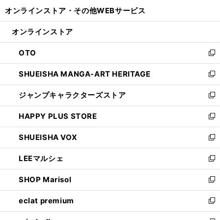
開
ウ
ウ
し
オンラインストア・
その他WEBサービス
く
で
ィ
い
開
ン
ウ
オンラインストア
く
ド
ィ
ウ
ン
OTO
で
ド
新
開
ウ
し
SHUEISHA MANGA-ART HERITAGE
く
で
い
新
開
ウ
し
ジャンプキャラクターズストア
く
ィ
い
新
ン
ウ
し
HAPPY PLUS STORE
ド
ィ
い
新
ウ
ン
ウ
し
SHUEISHA VOX
で
ド
ィ
い
新
開
ウ
ン
ウ
し
LEEマルシェ
く
で
ド
ィ
い
新
開
ウ
ン
ウ
し
SHOP Marisol
く
で
ド
ィ
い
新
開
ウ
ン
ウ
し
eclat premium
く
で
ド
ィ
い
新
開
ウ
ン
ウ
し