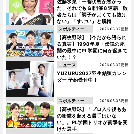
佐藤水菜「一番状態が悪かっ
た」それでもＧⅠ開催８連覇 敗
者たちは「調子がよくても抜け
ない」「すごい」と脱帽
スポルティーバ
2026.08.07更新
動画
【高校野球】【今だから語られ
る真実】1998年夏・伝説の死
闘の最中にPL学園に何が起きて
いた！？
ニュース
2026.08.07更新
YUZURU2027羽生結弦カレン
ダー 予約受付中！
スポルティーバ
2026.08.06更新
動画
【高校野球】「プロ入り後もあ
の衝撃を超える選手はいな
い」。PL学園トリオが衝撃を受
けた選手