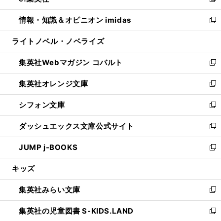
い
新
開
ウ
ン
ウ
し
情報・知識＆オピニオン imidas
く
で
ド
ィ
い
新
開
ウ
ン
ウ
し
ライトノベル・ノベライズ
く
で
ド
ィ
い
開
ウ
ン
ウ
集英社Webマガジン コバルト
く
で
ド
ィ
新
開
ウ
ン
し
集英社オレンジ文庫
く
で
ド
い
新
開
ウ
ウ
し
シフォン文庫
く
で
ィ
い
新
開
ン
ウ
し
ダッシュエックス文庫公式サイト
く
ド
ィ
い
新
ウ
ン
ウ
し
JUMP j-BOOKS
で
ド
ィ
い
新
開
ウ
ン
ウ
し
キッズ
く
で
ド
ィ
い
開
ウ
ン
ウ
集英社みらい文庫
く
で
ド
ィ
新
開
ウ
ン
し
集英社の児童図書 S-KIDS.LAND
く
で
ド
い
新