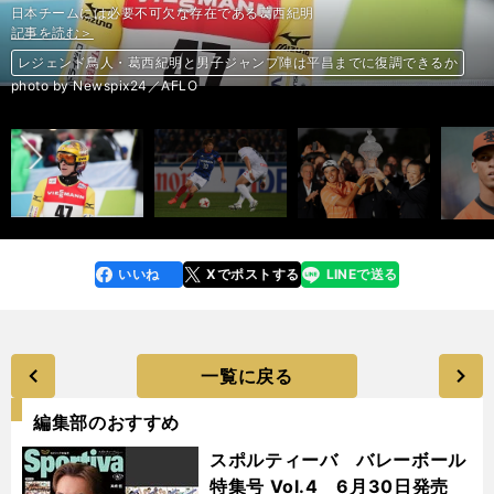
日本チームには必要不可欠な存在である葛西紀明
記事を読む＞
記事を読む＞
記事を読む＞
記事を読む＞
記事を読む＞
記事を読む＞
レジェンド鳥人・葛西紀明と男子ジャンプ陣は平昌までに復調できるか
ひとり別次元のマリノス齋藤学、シビれるプレーで「左サイドを制圧」
リッキー・ファウラーも参戦。白熱する米ツアー「ヤングガン」バトル
WBC「Ａ組」で開催国の韓国がピンチ。日本も他人事じゃないが…
明るくなった香川真司。相手ボール奪取の守備で光るが、攻撃面は…
人生かかってます。WBCオーストラリアの「就活選手」に気をつけろ
前へ
photo by Newspix24／AFLO
いいね
Xでポストする
LINEで送る
line
faceboo
x
k
一覧に戻る
編集部のおすすめ
スポルティーバ バレーボール
特集号 Vol.4 6月30日発売