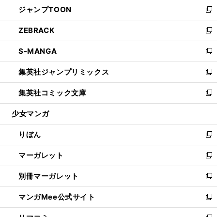
ウ
し
ジャンプTOON
く
で
ド
ィ
い
新
開
ウ
ン
ウ
し
ZEBRACK
く
で
ド
ィ
い
新
開
ウ
ン
ウ
し
S-MANGA
く
で
ド
ィ
い
新
開
ウ
ン
ウ
し
集英社ジャンプリミックス
く
で
ド
ィ
い
新
開
ウ
ン
ウ
し
集英社コミック文庫
く
で
ド
ィ
い
新
開
ウ
ン
ウ
し
少女マンガ
く
で
ド
ィ
い
開
ウ
ン
ウ
りぼん
く
で
ド
ィ
新
開
ウ
ン
し
マーガレット
く
で
ド
い
新
開
ウ
ウ
し
別冊マーガレット
く
で
ィ
い
新
開
ン
ウ
し
マンガMee公式サイト
く
ド
ィ
い
新
ウ
ン
ウ
し