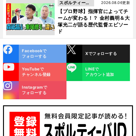
スポルティーバ
2026.08.06更新
動画
【プロ野球】指揮官によってチ
ームが変わる！？ 金村義明＆大
塚光二が語る歴代監督エピソー
ド
cebo
X
Facebookで
Xでフォローする
ok
フォローする
uTube
LINE
YouTubeで
LINEで
チャンネル登録
アカウント追加
stagra
Instagramで
m
フォローする