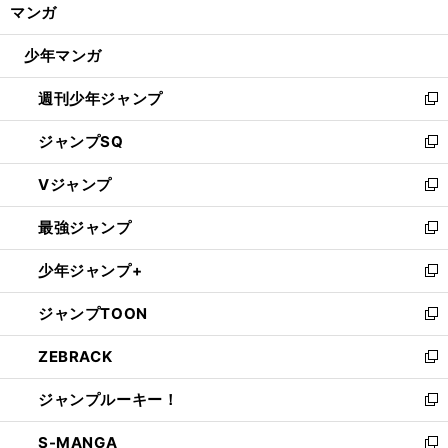
く/
マンガ
ド
閉
ウ
じ
少年マンガ
で
る
開
週刊少年ジャンプ
く
新
し
ジャンプSQ
い
新
ウ
し
Vジャンプ
ィ
い
新
ン
ウ
し
最強ジャンプ
ド
ィ
い
新
ウ
ン
ウ
し
少年ジャンプ+
で
ド
ィ
い
新
開
ウ
ン
ウ
し
ジャンプTOON
く
で
ド
ィ
い
新
開
ウ
ン
ウ
し
ZEBRACK
く
で
ド
ィ
い
新
開
ウ
ン
ウ
し
ジャンプルーキー！
く
で
ド
ィ
い
新
開
ウ
ン
ウ
し
S-MANGA
く
で
ド
ィ
い
新