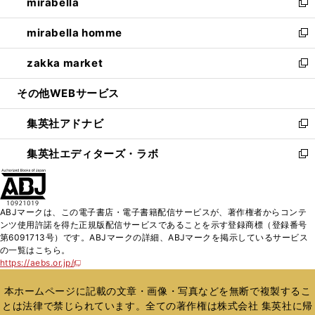
mirabella
く
で
ド
ィ
い
新
開
ウ
ン
ウ
し
mirabella homme
く
で
ド
ィ
い
新
開
ウ
ン
ウ
し
zakka market
く
で
ド
ィ
い
新
開
ウ
ン
ウ
し
その他WEBサービス
く
で
ド
ィ
い
開
ウ
ン
ウ
集英社アドナビ
く
で
ド
ィ
新
開
ウ
ン
し
集英社エディターズ・ラボ
く
で
ド
い
新
開
ウ
ウ
し
く
で
ィ
い
開
ン
ウ
ABJマークは、この電子書店・電子書籍配信サービスが、著作権者からコンテ
く
ド
ィ
ンツ使用許諾を得た正規版配信サービスであることを示す登録商標（登録番号
ウ
ン
第6091713号）です。ABJマークの詳細、ABJマークを掲示しているサービス
で
ド
の一覧はこちら。
開
ウ
https://aebs.or.jp/
新
く
で
し
い
開
本ホームページに記載の文章・画像・写真などを無断で複製するこ
ウ
く
とは法律で禁じられています。全ての著作権は株式会社 集英社に帰
ィ