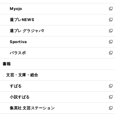
開
ウ
ン
ウ
Myojo
く
で
ド
ィ
新
開
ウ
ン
し
週プレNEWS
く
で
ド
い
新
開
ウ
ウ
し
週プレ グラジャパ!
く
で
ィ
い
新
開
ン
ウ
し
Sportiva
く
ド
ィ
い
新
ウ
ン
ウ
し
パラスポ
で
ド
ィ
い
新
開
ウ
ン
ウ
し
書籍
く
で
ド
ィ
い
開
ウ
ン
ウ
文芸・文庫・総合
く
で
ド
ィ
開
ウ
ン
すばる
く
で
ド
新
開
ウ
し
小説すばる
く
で
い
新
開
ウ
し
集英社 文芸ステーション
く
ィ
い
新
ン
ウ
し