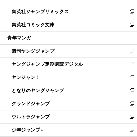
開
ウ
ン
ウ
し
集英社ジャンプリミックス
く
で
ド
ィ
い
新
開
ウ
ン
ウ
し
集英社コミック文庫
く
で
ド
ィ
い
新
開
ウ
ン
ウ
し
青年マンガ
く
で
ド
ィ
い
開
ウ
ン
ウ
週刊ヤングジャンプ
く
で
ド
ィ
新
開
ウ
ン
し
ヤングジャンプ定期購読デジタル
く
で
ド
い
新
開
ウ
ウ
し
ヤンジャン！
く
で
ィ
い
新
開
ン
ウ
し
となりのヤングジャンプ
く
ド
ィ
い
新
ウ
ン
ウ
し
グランドジャンプ
で
ド
ィ
い
新
開
ウ
ン
ウ
し
ウルトラジャンプ
く
で
ド
ィ
い
新
開
ウ
ン
ウ
し
少年ジャンプ+
く
で
ド
ィ
い
新
開
ウ
ン