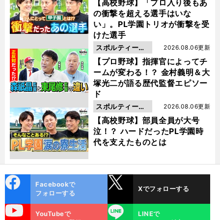
動画
【高校野球】「プロ入り後もあ
の衝撃を超える選手はいな
い」。PL学園トリオが衝撃を受
けた選手
スポルティーバ
2026.08.06更新
動画
【プロ野球】指揮官によってチ
ームが変わる！？ 金村義明＆大
塚光二が語る歴代監督エピソー
ド
スポルティーバ
2026.08.06更新
動画
【高校野球】部員全員が大号
泣！？ ハードだったPL学園時
代を支えたものとは
cebo
X
Facebookで
Xでフォローする
ok
フォローする
uTube
LINE
YouTubeで
LINEで