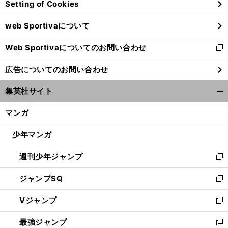
Setting of Cookies
ド
ウ
web Sportivaについて
で
開
Web Sportivaについてのお問い合わせ
く
新
し
広告についてのお問い合わせ
い
ウ
集英社サイト
ィ
開
ン
く/
マンガ
ド
閉
ウ
じ
少年マンガ
で
る
開
週刊少年ジャンプ
く
新
し
ジャンプSQ
い
新
ウ
し
Vジャンプ
ィ
い
新
ン
ウ
し
最強ジャンプ
ド
ィ
い
新