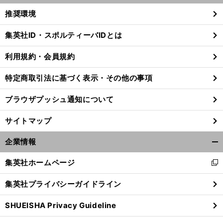
く/
推奨環境
閉
じ
集英社ID・スポルティーバIDとは
る
利用規約・会員規約
特定商取引法に基づく表示・その他の事項
ブラウザプッシュ通知について
サイトマップ
企業情報
開
く/
集英社ホームページ
新
閉
し
じ
集英社プライバシーガイドライン
い
る
ウ
SHUEISHA Privacy Guideline
ィ
ン