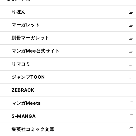
開
ウ
ン
ウ
りぼん
く
で
ド
ィ
新
開
ウ
ン
し
マーガレット
く
で
ド
い
新
開
ウ
ウ
し
別冊マーガレット
く
で
ィ
い
新
開
ン
ウ
し
マンガMee公式サイト
く
ド
ィ
い
新
ウ
ン
ウ
し
リマコミ
で
ド
ィ
い
新
開
ウ
ン
ウ
し
ジャンプTOON
く
で
ド
ィ
い
新
開
ウ
ン
ウ
し
ZEBRACK
く
で
ド
ィ
い
新
開
ウ
ン
ウ
し
マンガMeets
く
で
ド
ィ
い
新
開
ウ
ン
ウ
し
S-MANGA
く
で
ド
ィ
い
新
開
ウ
ン
ウ
し
集英社コミック文庫
く
で
ド
ィ
い
新
開
ウ