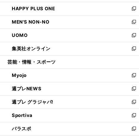
開
ウ
ン
ウ
し
HAPPY PLUS ONE
く
で
ド
ィ
い
新
開
ウ
ン
ウ
し
MEN'S NON-NO
く
で
ド
ィ
い
新
開
ウ
ン
ウ
し
UOMO
く
で
ド
ィ
い
新
開
ウ
ン
ウ
し
集英社オンライン
く
で
ド
ィ
い
新
開
ウ
ン
ウ
し
芸能・情報・スポーツ
く
で
ド
ィ
い
開
ウ
ン
ウ
Myojo
く
で
ド
ィ
新
開
ウ
ン
し
週プレNEWS
く
で
ド
い
新
開
ウ
ウ
し
週プレ グラジャパ!
く
で
ィ
い
新
開
ン
ウ
し
Sportiva
く
ド
ィ
い
新
ウ
ン
ウ
し
パラスポ
で
ド
ィ
い
新
開
ウ
ン
ウ
し