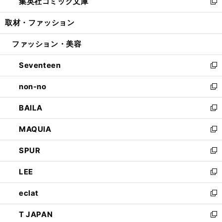
集英社コミック文庫
く
で
ド
ィ
い
新
開
ウ
ン
ウ
し
取材・ファッション
く
で
ド
ィ
い
開
ウ
ン
ウ
ファッション・美容
く
で
ド
ィ
開
ウ
ン
Seventeen
く
で
ド
新
開
ウ
し
non-no
く
で
い
新
開
ウ
し
BAILA
く
ィ
い
新
ン
ウ
し
MAQUIA
ド
ィ
い
新
ウ
ン
ウ
し
SPUR
で
ド
ィ
い
新
開
ウ
ン
ウ
し
LEE
く
で
ド
ィ
い
新
開
ウ
ン
ウ
し
eclat
く
で
ド
ィ
い
新
開
ウ
ン
ウ
し
T JAPAN
く
で
ド
ィ
い
新