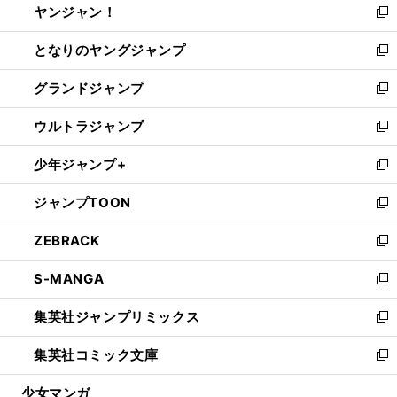
ヤンジャン！
く
で
ィ
い
新
開
ン
ウ
し
となりのヤングジャンプ
く
ド
ィ
い
新
ウ
ン
ウ
し
グランドジャンプ
で
ド
ィ
い
新
開
ウ
ン
ウ
し
ウルトラジャンプ
く
で
ド
ィ
い
新
開
ウ
ン
ウ
し
少年ジャンプ+
く
で
ド
ィ
い
新
開
ウ
ン
ウ
し
ジャンプTOON
く
で
ド
ィ
い
新
開
ウ
ン
ウ
し
ZEBRACK
く
で
ド
ィ
い
新
開
ウ
ン
ウ
し
S-MANGA
く
で
ド
ィ
い
新
開
ウ
ン
ウ
し
集英社ジャンプリミックス
く
で
ド
ィ
い
新
開
ウ
ン
ウ
し
集英社コミック文庫
く
で
ド
ィ
い
新
開
ウ
ン
ウ
し
少女マンガ
く
で
ド
ィ
い