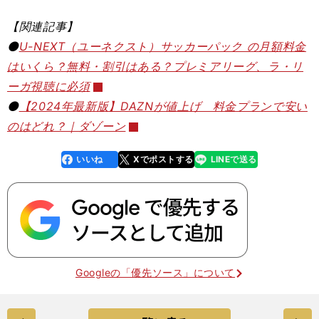
【関連記事】
⚫️
U-NEXT（ユーネクスト）サッカーパック の月額料金
はいくら？無料・割引はある？プレミアリーグ、ラ・リ
ーガ視聴に必須
⚫️
【2024年最新版】DAZNが値上げ 料金プランで安い
のはどれ？｜ダゾーン
いいね
Xでポストする
LINEで送る
line
faceboo
x
k
Googleの「優先ソース」について