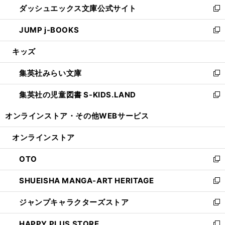
ダッシュエックス文庫公式サイト
く
ド
ィ
い
新
ウ
ン
ウ
し
JUMP j-BOOKS
で
ド
ィ
い
新
開
ウ
ン
ウ
し
キッズ
く
で
ド
ィ
い
開
ウ
ン
ウ
集英社みらい文庫
く
で
ド
ィ
新
開
ウ
ン
し
集英社の児童図書 S-KIDS.LAND
く
で
ド
い
新
開
ウ
ウ
し
オンラインストア・
その他WEBサービス
く
で
ィ
い
開
ン
ウ
オンラインストア
く
ド
ィ
ウ
ン
OTO
で
ド
新
開
ウ
し
SHUEISHA MANGA-ART HERITAGE
く
で
い
新
開
ウ
し
ジャンプキャラクターズストア
く
ィ
い
新
ン
ウ
し
HAPPY PLUS STORE
ド
ィ