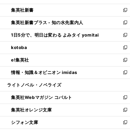
開
ウ
ウ
し
集英社新書
く
で
ィ
い
新
開
ン
ウ
し
集英社新書プラス - 知の水先案内人
く
ド
ィ
い
新
ウ
ン
ウ
し
1日5分で、明日は変わる よみタイ yomitai
で
ド
ィ
い
新
開
ウ
ン
ウ
し
kotoba
く
で
ド
ィ
い
新
開
ウ
ン
ウ
し
e!集英社
く
で
ド
ィ
い
新
開
ウ
ン
ウ
し
情報・知識＆オピニオン imidas
く
で
ド
ィ
い
新
開
ウ
ン
ウ
し
ライトノベル・ノベライズ
く
で
ド
ィ
い
開
ウ
ン
ウ
集英社Webマガジン コバルト
く
で
ド
ィ
新
開
ウ
ン
し
集英社オレンジ文庫
く
で
ド
い
新
開
ウ
ウ
し
シフォン文庫
く
で
ィ
い
新
開
ン
ウ
し