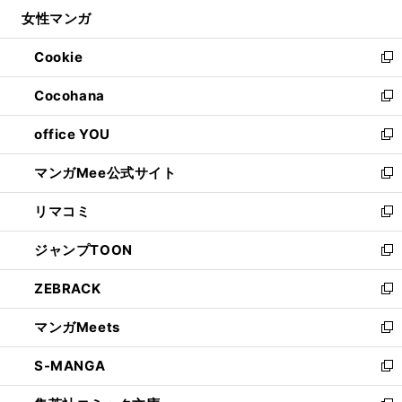
ン
ウ
し
女性マンガ
く
で
ド
ィ
い
開
ウ
ン
ウ
Cookie
く
で
ド
ィ
新
開
ウ
ン
し
Cocohana
く
で
ド
い
新
開
ウ
ウ
し
office YOU
く
で
ィ
い
新
開
ン
ウ
し
マンガMee公式サイト
く
ド
ィ
い
新
ウ
ン
ウ
し
リマコミ
で
ド
ィ
い
新
開
ウ
ン
ウ
し
ジャンプTOON
く
で
ド
ィ
い
新
開
ウ
ン
ウ
し
ZEBRACK
く
で
ド
ィ
い
新
開
ウ
ン
ウ
し
マンガMeets
く
で
ド
ィ
い
新
開
ウ
ン
ウ
し
S-MANGA
く
で
ド
ィ
い
新
開
ウ
ン
ウ
し