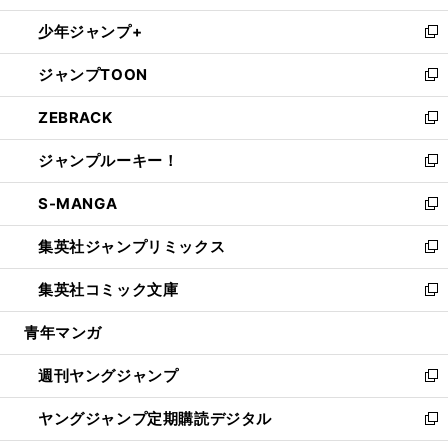
ウ
ン
ウ
し
少年ジャンプ+
で
ド
ィ
い
新
開
ウ
ン
ウ
し
ジャンプTOON
く
で
ド
ィ
い
新
開
ウ
ン
ウ
し
ZEBRACK
く
で
ド
ィ
い
新
開
ウ
ン
ウ
し
ジャンプルーキー！
く
で
ド
ィ
い
新
開
ウ
ン
ウ
し
S-MANGA
く
で
ド
ィ
い
新
開
ウ
ン
ウ
し
集英社ジャンプリミックス
く
で
ド
ィ
い
新
開
ウ
ン
ウ
し
集英社コミック文庫
く
で
ド
ィ
い
新
開
ウ
ン
ウ
し
青年マンガ
く
で
ド
ィ
い
開
ウ
ン
ウ
週刊ヤングジャンプ
く
で
ド
ィ
新
開
ウ
ン
し
ヤングジャンプ定期購読デジタル
く
で
ド
い
新
開
ウ
ウ
し