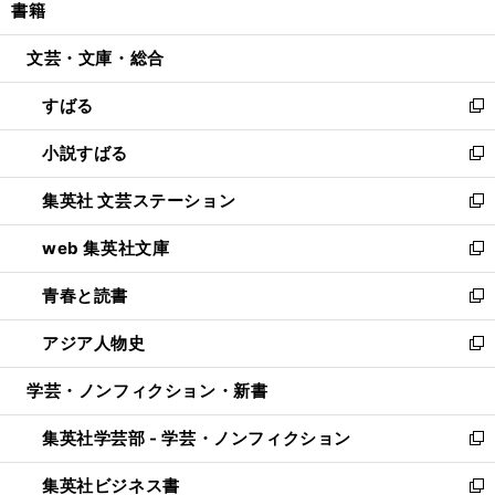
書籍
く
で
ド
ィ
い
開
ウ
ン
ウ
文芸・文庫・総合
く
で
ド
ィ
開
ウ
ン
すばる
く
で
ド
新
開
ウ
し
小説すばる
く
で
い
新
開
ウ
し
集英社 文芸ステーション
く
ィ
い
新
ン
ウ
し
web 集英社文庫
ド
ィ
い
新
ウ
ン
ウ
し
青春と読書
で
ド
ィ
い
新
開
ウ
ン
ウ
し
アジア人物史
く
で
ド
ィ
い
新
開
ウ
ン
ウ
し
学芸・ノンフィクション・新書
く
で
ド
ィ
い
開
ウ
ン
ウ
集英社学芸部 - 学芸・ノンフィクション
く
で
ド
ィ
新
開
ウ
ン
し
集英社ビジネス書
く
で
ド
い
新