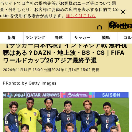
当サイトでは当社の提携先等がお客様のニーズ等について調
査・分析したり、お客様にお勧めの広告を表⽰する⽬的で Co
閉じ
okie を使⽤する場合があります。
詳しくはこちら
る
マイペ
web Sportiva (webスポルティーバ)
検索
メニュ
we
ー
インフォメーション
ニュース
【サッカー日本代表】
b
ジ
新着
ランキング
野球
サッカー
競馬
ゴル
ス
【サッカー日本代表】インドネシア戦 無料視
ポ
聴はある？DAZN・地上波・BS・CS｜FIFA
ル
ワールドカップ26アジア最終予選
テ
ィ
2024年11月14日 15:00 公開
2024年11月14日 15:02 更新
ー
バ
PR
photo by Getty Images