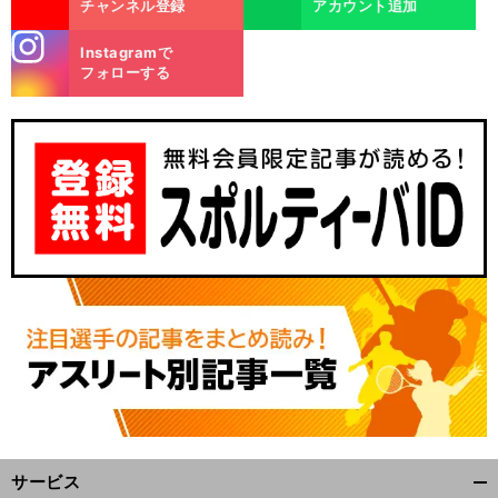
チャンネル登録
アカウント追加
stagra
Instagramで
m
フォローする
世
）
、
【
1
】
・
（
界糖尿病デー
前田有紀が迫る
5人制ラグビー日本代表
ウルグアイ戦の日程
放送予定｜リポビタンDツアー2024
r
i
t
サービス
開