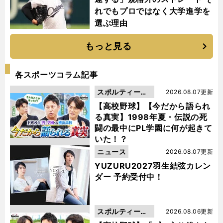
れでもプロではなく大学進学を
選ぶ理由
もっと見る
各スポーツコラム記事
スポルティーバ
2026.08.07更新
動画
【高校野球】【今だから語られ
る真実】1998年夏・伝説の死
闘の最中にPL学園に何が起きて
いた！？
ニュース
2026.08.07更新
YUZURU2027羽生結弦カレン
ダー 予約受付中！
スポルティーバ
2026.08.06更新