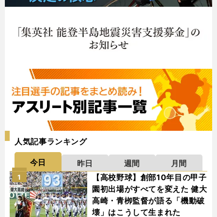
人気記事ランキング
今日
昨日
週間
月間
【高校野球】創部10年目の甲子
1
園初出場がすべてを変えた 健大
高崎・青栁監督が語る「機動破
壊」はこうして生まれた