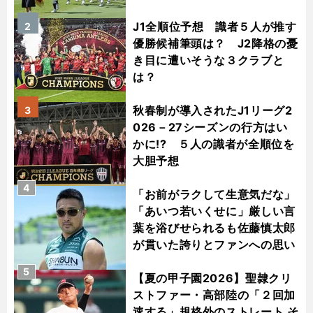
J1全順位予想 識者５人が推す
2
優勝候補筆頭は？ J2降格の憂
き目に遭いそうな３クラブと
は？
秋春制が導入されたJ1リーグ2
3
026－27シーズンの行方はい
かに!? ５人の識者が全順位を
大胆予想
4
「お前がラクして生意気だな」
「あいつ若いくせに」厳しい言
葉を浴びせられるも佐藤慎太郎
が貫いた誇りとファンへの思い
5
【夏の甲子園2026】聖隷クリ
ストファー・高部陸の「２回加
速する」規格外のストレート そ