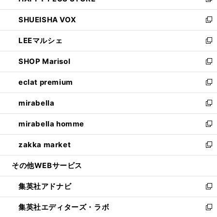
い
新
ウ
ン
ウ
し
SHUEISHA VOX
で
ド
ィ
い
新
開
ウ
ン
ウ
し
LEEマルシェ
く
で
ド
ィ
い
新
開
ウ
ン
ウ
し
SHOP Marisol
く
で
ド
ィ
い
新
開
ウ
ン
ウ
し
eclat premium
く
で
ド
ィ
い
新
開
ウ
ン
ウ
し
mirabella
く
で
ド
ィ
い
新
開
ウ
ン
ウ
し
mirabella homme
く
で
ド
ィ
い
新
開
ウ
ン
ウ
し
zakka market
く
で
ド
ィ
い
新
開
ウ
ン
ウ
し
その他WEBサービス
く
で
ド
ィ
い
開
ウ
ン
ウ
集英社アドナビ
く
で
ド
ィ
新
開
ウ
ン
し
集英社エディターズ・ラボ
く
で
ド
い
新