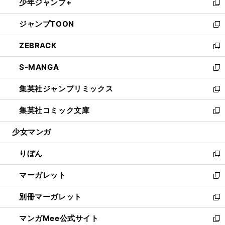
少年ジャンプ+
く
で
ド
ィ
い
新
開
ウ
ン
ウ
し
ジャンプTOON
く
で
ド
ィ
い
新
開
ウ
ン
ウ
し
ZEBRACK
く
で
ド
ィ
い
新
開
ウ
ン
ウ
し
S-MANGA
く
で
ド
ィ
い
新
開
ウ
ン
ウ
し
集英社ジャンプリミックス
く
で
ド
ィ
い
新
開
ウ
ン
ウ
し
集英社コミック文庫
く
で
ド
ィ
い
新
開
ウ
ン
ウ
し
少女マンガ
く
で
ド
ィ
い
開
ウ
ン
ウ
りぼん
く
で
ド
ィ
新
開
ウ
ン
し
マーガレット
く
で
ド
い
新
開
ウ
ウ
し
別冊マーガレット
く
で
ィ
い
新
開
ン
ウ
し
マンガMee公式サイト
く
ド
ィ
い
新