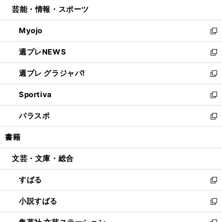
ウ
し
芸能・情報・スポーツ
く
で
ド
ィ
い
開
ウ
ン
ウ
Myojo
く
で
ド
ィ
新
開
ウ
ン
し
週プレNEWS
く
で
ド
い
新
開
ウ
ウ
し
週プレ グラジャパ!
く
で
ィ
い
新
開
ン
ウ
し
Sportiva
く
ド
ィ
い
新
ウ
ン
ウ
し
パラスポ
で
ド
ィ
い
新
開
ウ
ン
ウ
し
書籍
く
で
ド
ィ
い
開
ウ
ン
ウ
文芸・文庫・総合
く
で
ド
ィ
開
ウ
ン
すばる
く
で
ド
新
開
ウ
し
小説すばる
く
で
い
新
開
ウ
し