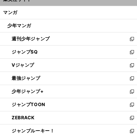
ィ
開
ン
く/
マンガ
ド
閉
ウ
じ
少年マンガ
で
る
開
週刊少年ジャンプ
く
新
し
ジャンプSQ
い
新
ウ
し
Vジャンプ
ィ
い
新
ン
ウ
し
最強ジャンプ
ド
ィ
い
新
ウ
ン
ウ
し
少年ジャンプ+
で
ド
ィ
い
新
開
ウ
ン
ウ
し
ジャンプTOON
く
で
ド
ィ
い
新
開
ウ
ン
ウ
し
ZEBRACK
く
で
ド
ィ
い
新
開
ウ
ン
ウ
し
ジャンプルーキー！
く
で
ド
ィ
い
新