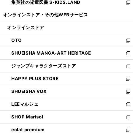
集英社の児童図書 S-KIDS.LAND
く
で
ド
い
新
開
ウ
ウ
し
オンラインストア・
その他WEBサービス
く
で
ィ
い
開
ン
ウ
オンラインストア
く
ド
ィ
ウ
ン
OTO
で
ド
新
開
ウ
し
SHUEISHA MANGA-ART HERITAGE
く
で
い
新
開
ウ
し
ジャンプキャラクターズストア
く
ィ
い
新
ン
ウ
し
HAPPY PLUS STORE
ド
ィ
い
新
ウ
ン
ウ
し
SHUEISHA VOX
で
ド
ィ
い
新
開
ウ
ン
ウ
し
LEEマルシェ
く
で
ド
ィ
い
新
開
ウ
ン
ウ
し
SHOP Marisol
く
で
ド
ィ
い
新
開
ウ
ン
ウ
し
eclat premium
く
で
ド
ィ
い
新