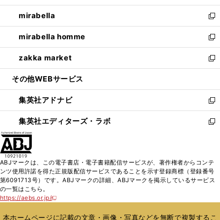
開
ウ
ン
ウ
し
mirabella
く
で
ド
ィ
い
新
開
ウ
ン
ウ
し
mirabella homme
く
で
ド
ィ
い
新
開
ウ
ン
ウ
し
zakka market
く
で
ド
ィ
い
新
開
ウ
ン
ウ
し
その他WEBサービス
く
で
ド
ィ
い
開
ウ
ン
ウ
集英社アドナビ
く
で
ド
ィ
新
開
ウ
ン
し
集英社エディターズ・ラボ
く
で
ド
い
新
開
ウ
ウ
し
く
で
ィ
い
開
ン
ウ
ABJマークは、この電子書店・電子書籍配信サービスが、著作権者からコンテ
く
ド
ィ
ンツ使用許諾を得た正規版配信サービスであることを示す登録商標（登録番号
ウ
ン
第6091713号）です。ABJマークの詳細、ABJマークを掲示しているサービス
で
ド
の一覧はこちら。
開
ウ
https://aebs.or.jp/
新
く
で
し
い
開
本ホームページに記載の文章・画像・写真などを無断で複製するこ