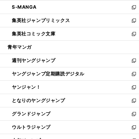
開
ウ
ン
ウ
し
S-MANGA
く
で
ド
ィ
い
新
開
ウ
ン
ウ
し
集英社ジャンプリミックス
く
で
ド
ィ
い
新
開
ウ
ン
ウ
し
集英社コミック文庫
く
で
ド
ィ
い
新
開
ウ
ン
ウ
し
青年マンガ
く
で
ド
ィ
い
開
ウ
ン
ウ
週刊ヤングジャンプ
く
で
ド
ィ
新
開
ウ
ン
し
ヤングジャンプ定期購読デジタル
く
で
ド
い
新
開
ウ
ウ
し
ヤンジャン！
く
で
ィ
い
新
開
ン
ウ
し
となりのヤングジャンプ
く
ド
ィ
い
新
ウ
ン
ウ
し
グランドジャンプ
で
ド
ィ
い
新
開
ウ
ン
ウ
し
ウルトラジャンプ
く
で
ド
ィ
い
新
開
ウ
ン
ウ
し