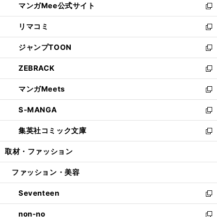
マンガMee公式サイト
く
ド
ィ
い
新
ウ
ン
ウ
し
リマコミ
で
ド
ィ
い
新
開
ウ
ン
ウ
し
ジャンプTOON
く
で
ド
ィ
い
新
開
ウ
ン
ウ
し
ZEBRACK
く
で
ド
ィ
い
新
開
ウ
ン
ウ
し
マンガMeets
く
で
ド
ィ
い
新
開
ウ
ン
ウ
し
S-MANGA
く
で
ド
ィ
い
新
開
ウ
ン
ウ
し
集英社コミック文庫
く
で
ド
ィ
い
新
開
ウ
ン
ウ
し
取材・ファッション
く
で
ド
ィ
い
開
ウ
ン
ウ
ファッション・美容
く
で
ド
ィ
開
ウ
ン
Seventeen
く
で
ド
新
開
ウ
し
non-no
く
で
い
新