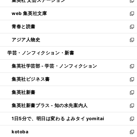
集英社 文芸ステーション
く
ィ
い
新
ン
ウ
し
web 集英社文庫
ド
ィ
い
新
ウ
ン
ウ
し
青春と読書
で
ド
ィ
い
新
開
ウ
ン
ウ
し
アジア人物史
く
で
ド
ィ
い
新
開
ウ
ン
ウ
し
学芸・ノンフィクション・新書
く
で
ド
ィ
い
開
ウ
ン
ウ
集英社学芸部 - 学芸・ノンフィクション
く
で
ド
ィ
新
開
ウ
ン
し
集英社ビジネス書
く
で
ド
い
新
開
ウ
ウ
し
集英社新書
く
で
ィ
い
新
開
ン
ウ
し
集英社新書プラス - 知の水先案内人
く
ド
ィ
い
新
ウ
ン
ウ
し
1日5分で、明日は変わる よみタイ yomitai
で
ド
ィ
い
新
開
ウ
ン
ウ
し
kotoba
く
で
ド
ィ
い
新