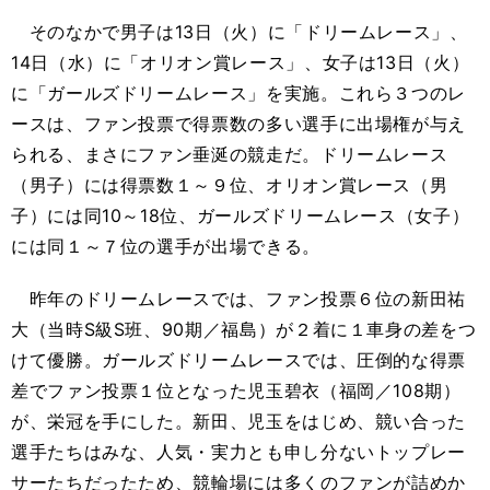
そのなかで男子は13日（火）に「ドリームレース」、
14日（水）に「オリオン賞レース」、女子は13日（火）
に「ガールズドリームレース」を実施。これら３つのレ
ースは、ファン投票で得票数の多い選手に出場権が与え
られる、まさにファン垂涎の競走だ。ドリームレース
（男子）には得票数１～９位、オリオン賞レース（男
子）には同10～18位、ガールズドリームレース（女子）
には同１～７位の選手が出場できる。
昨年のドリームレースでは、ファン投票６位の新田祐
大（当時S級S班、90期／福島）が２着に１車身の差をつ
けて優勝。ガールズドリームレースでは、圧倒的な得票
差でファン投票１位となった児玉碧衣（福岡／108期）
が、栄冠を手にした。新田、児玉をはじめ、競い合った
選手たちはみな、人気・実力とも申し分ないトップレー
サーたちだったため、競輪場には多くのファンが詰めか