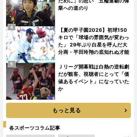
ために」の思い 五輪連覇の偉
業への道のり
4
【夏の甲子園2026】初球150
キロで「球場の雰囲気が変わっ
た」 29年ぶり白星を呼んだ大
分商・平田玲翔の底知れぬ才能
5
Ｊリーグ開幕戦は白熱の逆転劇
だが観客、視聴者にとって「価
値あるイベント」になっていた
か
もっと見る
各スポーツコラム記事