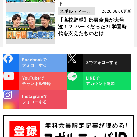
ド
スポルティーバ
2026.08.06更新
動画
【高校野球】部員全員が大号
泣！？ ハードだったPL学園時
代を支えたものとは
cebo
X
Facebookで
Xでフォローする
ok
フォローする
uTube
LINE
YouTubeで
LINEで
チャンネル登録
アカウント追加
stagra
Instagramで
m
フォローする