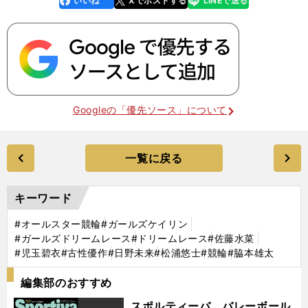
いいね
Xでポストする
LINEで送る
k
Googleの「優先ソース」について
一覧に戻る
キーワード
#オールスター競輪
#ガールズケイリン
#ガールズドリームレース
#ドリームレース
#佐藤水菜
#児玉碧衣
#古性優作
#日野未来
#松浦悠士
#競輪
#脇本雄太
編集部のおすすめ
スポルティーバ バレーボール