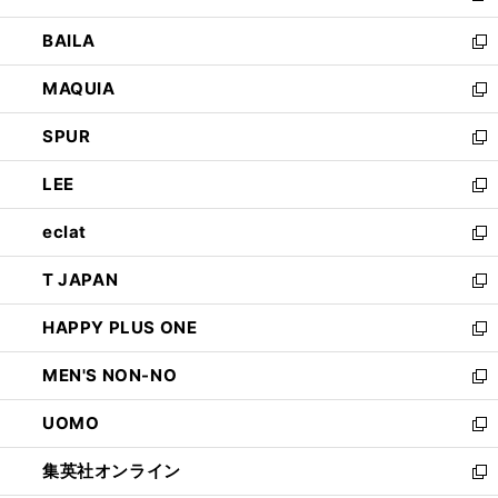
開
ウ
し
BAILA
く
ィ
い
新
ン
ウ
し
MAQUIA
ド
ィ
い
新
ウ
ン
ウ
し
SPUR
で
ド
ィ
い
新
開
ウ
ン
ウ
し
LEE
く
で
ド
ィ
い
新
開
ウ
ン
ウ
し
eclat
く
で
ド
ィ
い
新
開
ウ
ン
ウ
し
T JAPAN
く
で
ド
ィ
い
新
開
ウ
ン
ウ
し
HAPPY PLUS ONE
く
で
ド
ィ
い
新
開
ウ
ン
ウ
し
MEN'S NON-NO
く
で
ド
ィ
い
新
開
ウ
ン
ウ
し
UOMO
く
で
ド
ィ
い
新
開
ウ
ン
ウ
し
集英社オンライン
く
で
ド
ィ
い
新
開
ウ
ン