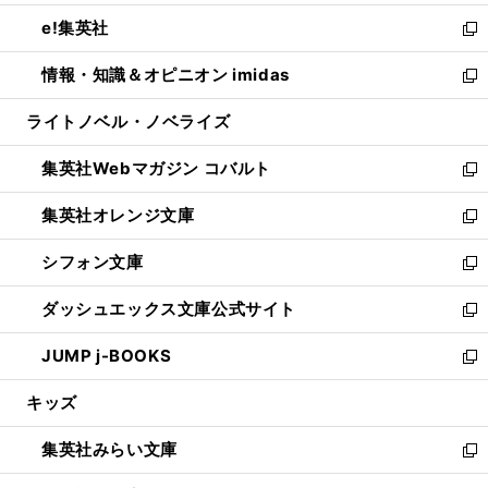
開
ウ
ン
ウ
し
e!集英社
く
で
ド
ィ
い
新
開
ウ
ン
ウ
し
情報・知識＆オピニオン imidas
く
で
ド
ィ
い
新
開
ウ
ン
ウ
し
ライトノベル・ノベライズ
く
で
ド
ィ
い
開
ウ
ン
ウ
集英社Webマガジン コバルト
く
で
ド
ィ
新
開
ウ
ン
し
集英社オレンジ文庫
く
で
ド
い
新
開
ウ
ウ
し
シフォン文庫
く
で
ィ
い
新
開
ン
ウ
し
ダッシュエックス文庫公式サイト
く
ド
ィ
い
新
ウ
ン
ウ
し
JUMP j-BOOKS
で
ド
ィ
い
新
開
ウ
ン
ウ
し
キッズ
く
で
ド
ィ
い
開
ウ
ン
ウ
集英社みらい文庫
く
で
ド
ィ
新
開
ウ
ン
し