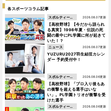
各スポーツコラム記事
スポルティーバ
2026.08.07更新
動画
【高校野球】【今だから語られ
る真実】1998年夏・伝説の死
闘の最中にPL学園に何が起きて
いた！？
ニュース
2026.08.07更新
YUZURU2027羽生結弦カレン
ダー 予約受付中！
スポルティーバ
2026.08.06更新
動画
【高校野球】「プロ入り後もあ
の衝撃を超える選手はいな
い」。PL学園トリオが衝撃を受
けた選手
スポルティーバ
2026.08.06更新