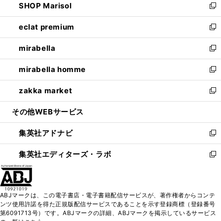
SHOP Marisol
く
で
ド
ィ
い
新
開
ウ
ン
ウ
し
eclat premium
く
で
ド
ィ
い
新
開
ウ
ン
ウ
し
mirabella
く
で
ド
ィ
い
新
開
ウ
ン
ウ
し
mirabella homme
く
で
ド
ィ
い
新
開
ウ
ン
ウ
し
zakka market
く
で
ド
ィ
い
新
開
ウ
ン
ウ
し
その他WEBサービス
く
で
ド
ィ
い
開
ウ
ン
ウ
集英社アドナビ
く
で
ド
ィ
新
開
ウ
ン
し
集英社エディターズ・ラボ
く
で
ド
い
新
開
ウ
ウ
し
く
で
ィ
い
開
ン
ウ
ABJマークは、この電子書店・電子書籍配信サービスが、著作権者からコンテ
く
ド
ィ
ンツ使用許諾を得た正規版配信サービスであることを示す登録商標（登録番号
ウ
ン
第6091713号）です。ABJマークの詳細、ABJマークを掲示しているサービス
で
ド