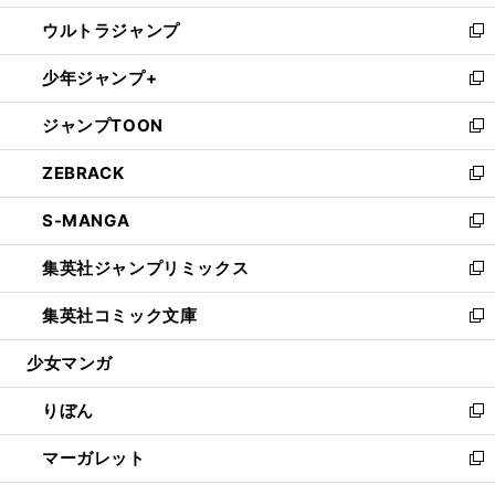
開
ウ
ン
ウ
し
ウルトラジャンプ
く
で
ド
ィ
い
新
開
ウ
ン
ウ
し
少年ジャンプ+
く
で
ド
ィ
い
新
開
ウ
ン
ウ
し
ジャンプTOON
く
で
ド
ィ
い
新
開
ウ
ン
ウ
し
ZEBRACK
く
で
ド
ィ
い
新
開
ウ
ン
ウ
し
S-MANGA
く
で
ド
ィ
い
新
開
ウ
ン
ウ
し
集英社ジャンプリミックス
く
で
ド
ィ
い
新
開
ウ
ン
ウ
し
集英社コミック文庫
く
で
ド
ィ
い
新
開
ウ
ン
ウ
し
少女マンガ
く
で
ド
ィ
い
開
ウ
ン
ウ
りぼん
く
で
ド
ィ
新
開
ウ
ン
し
マーガレット
く
で
ド
い
新
開
ウ
ウ
し