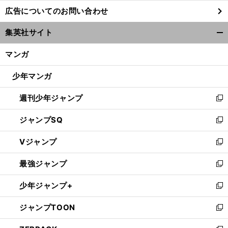
し
広告についてのお問い合わせ
い
ウ
集英社サイト
ィ
開
ン
く/
マンガ
ド
閉
ウ
じ
少年マンガ
で
る
開
週刊少年ジャンプ
く
新
し
ジャンプSQ
い
新
ウ
し
Vジャンプ
ィ
い
新
ン
ウ
し
最強ジャンプ
ド
ィ
い
新
ウ
ン
ウ
し
少年ジャンプ+
で
ド
ィ
い
新
開
ウ
ン
ウ
し
ジャンプTOON
く
で
ド
ィ
い
新
開
ウ
ン
ウ
し