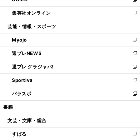
ィ
い
新
開
ウ
ン
ウ
し
集英社オンライン
く
で
ド
ィ
い
新
開
ウ
ン
ウ
し
芸能・情報・スポーツ
く
で
ド
ィ
い
開
ウ
ン
ウ
Myojo
く
で
ド
ィ
新
開
ウ
ン
し
週プレNEWS
く
で
ド
い
新
開
ウ
ウ
し
週プレ グラジャパ!
く
で
ィ
い
新
開
ン
ウ
し
Sportiva
く
ド
ィ
い
新
ウ
ン
ウ
し
パラスポ
で
ド
ィ
い
新
開
ウ
ン
ウ
し
書籍
く
で
ド
ィ
い
開
ウ
ン
ウ
文芸・文庫・総合
く
で
ド
ィ
開
ウ
ン
すばる
く
で
ド
新