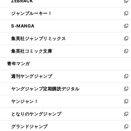
ZEBRACK
く
で
ド
ィ
い
新
開
ウ
ン
ウ
し
ジャンプルーキー！
く
で
ド
ィ
い
新
開
ウ
ン
ウ
し
S-MANGA
く
で
ド
ィ
い
新
開
ウ
ン
ウ
し
集英社ジャンプリミックス
く
で
ド
ィ
い
新
開
ウ
ン
ウ
し
集英社コミック文庫
く
で
ド
ィ
い
新
開
ウ
ン
ウ
し
青年マンガ
く
で
ド
ィ
い
開
ウ
ン
ウ
週刊ヤングジャンプ
く
で
ド
ィ
新
開
ウ
ン
し
ヤングジャンプ定期購読デジタル
く
で
ド
い
新
開
ウ
ウ
し
ヤンジャン！
く
で
ィ
い
新
開
ン
ウ
し
となりのヤングジャンプ
く
ド
ィ
い
新
ウ
ン
ウ
し
グランドジャンプ
で
ド
ィ
い
新