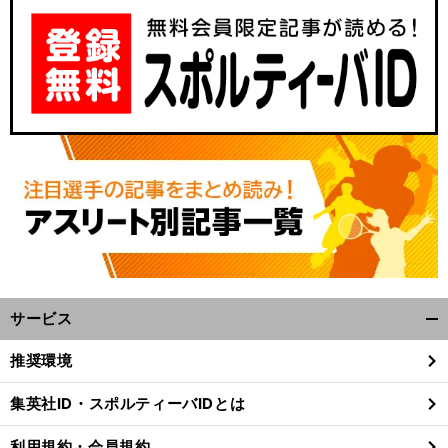
サービス
開
く/
推奨環境
閉
じ
集英社ID・スポルティーバIDとは
る
利用規約・会員規約