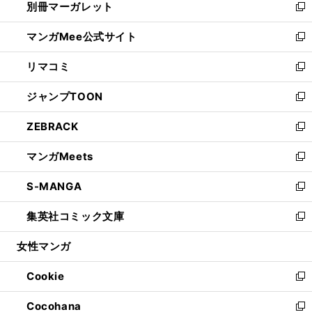
別冊マーガレット
く
で
ィ
い
新
開
ン
ウ
し
マンガMee公式サイト
く
ド
ィ
い
新
ウ
ン
ウ
し
リマコミ
で
ド
ィ
い
新
開
ウ
ン
ウ
し
ジャンプTOON
く
で
ド
ィ
い
新
開
ウ
ン
ウ
し
ZEBRACK
く
で
ド
ィ
い
新
開
ウ
ン
ウ
し
マンガMeets
く
で
ド
ィ
い
新
開
ウ
ン
ウ
し
S-MANGA
く
で
ド
ィ
い
新
開
ウ
ン
ウ
し
集英社コミック文庫
く
で
ド
ィ
い
新
開
ウ
ン
ウ
し
女性マンガ
く
で
ド
ィ
い
開
ウ
ン
ウ
Cookie
く
で
ド
ィ
新
開
ウ
ン
し
Cocohana
く
で
ド
い
新