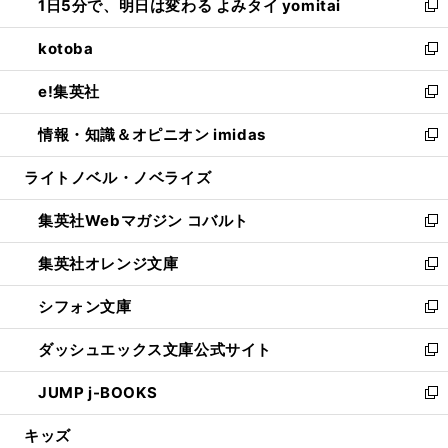
1日5分で、明日は変わる よみタイ yomitai
で
ド
ィ
い
新
開
ウ
ン
ウ
し
kotoba
く
で
ド
ィ
い
新
開
ウ
ン
ウ
し
e!集英社
く
で
ド
ィ
い
新
開
ウ
ン
ウ
し
情報・知識＆オピニオン imidas
く
で
ド
ィ
い
新
開
ウ
ン
ウ
し
ライトノベル・ノベライズ
く
で
ド
ィ
い
開
ウ
ン
ウ
集英社Webマガジン コバルト
く
で
ド
ィ
新
開
ウ
ン
し
集英社オレンジ文庫
く
で
ド
い
新
開
ウ
ウ
し
シフォン文庫
く
で
ィ
い
新
開
ン
ウ
し
ダッシュエックス文庫公式サイト
く
ド
ィ
い
新
ウ
ン
ウ
し
JUMP j-BOOKS
で
ド
ィ
い
新
開
ウ
ン
ウ
し
キッズ
く
で
ド
ィ
い