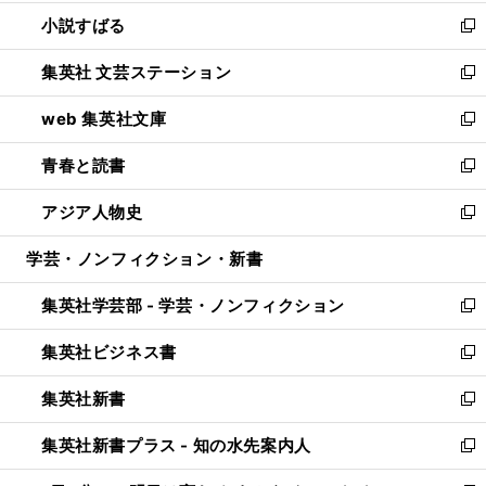
開
ウ
し
小説すばる
く
で
い
新
開
ウ
し
集英社 文芸ステーション
く
ィ
い
新
ン
ウ
し
web 集英社文庫
ド
ィ
い
新
ウ
ン
ウ
し
青春と読書
で
ド
ィ
い
新
開
ウ
ン
ウ
し
アジア人物史
く
で
ド
ィ
い
新
開
ウ
ン
ウ
し
学芸・ノンフィクション・新書
く
で
ド
ィ
い
開
ウ
ン
ウ
集英社学芸部 - 学芸・ノンフィクション
く
で
ド
ィ
新
開
ウ
ン
し
集英社ビジネス書
く
で
ド
い
新
開
ウ
ウ
し
集英社新書
く
で
ィ
い
新
開
ン
ウ
し
集英社新書プラス - 知の水先案内人
く
ド
ィ
い
新
ウ
ン
ウ
し