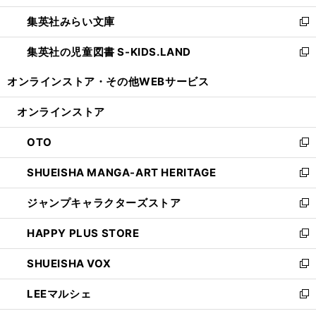
開
ウ
ン
ウ
集英社みらい文庫
く
で
ド
ィ
新
開
ウ
ン
し
集英社の児童図書 S-KIDS.LAND
く
で
ド
い
新
開
ウ
ウ
し
オンラインストア・
その他WEBサービス
く
で
ィ
い
開
ン
ウ
オンラインストア
く
ド
ィ
ウ
ン
OTO
で
ド
新
開
ウ
し
SHUEISHA MANGA-ART HERITAGE
く
で
い
新
開
ウ
し
ジャンプキャラクターズストア
く
ィ
い
新
ン
ウ
し
HAPPY PLUS STORE
ド
ィ
い
新
ウ
ン
ウ
し
SHUEISHA VOX
で
ド
ィ
い
新
開
ウ
ン
ウ
し
LEEマルシェ
く
で
ド
ィ
い
新
開
ウ
ン
ウ
し