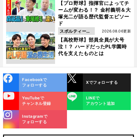
動画
【プロ野球】指揮官によってチ
ームが変わる！？ 金村義明＆大
塚光二が語る歴代監督エピソー
ド
スポルティーバ
2026.08.06更新
動画
【高校野球】部員全員が大号
泣！？ ハードだったPL学園時
代を支えたものとは
cebo
X
Facebookで
Xでフォローする
ok
フォローする
uTube
LINE
YouTubeで
LINEで
チャンネル登録
アカウント追加
stagra
Instagramで
m
フォローする