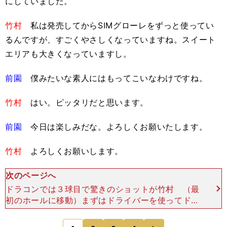
にしていました。
竹村
私は発売してからSIMグローレをずっと使ってい
るんですが、すごくやさしくなっていますね。スイート
エリアも大きくなっていますし。
前園
僕みたいな素人にはもってこいなわけですね。
竹村
はい。ピッタリだと思います。
前園
今日は楽しみだな。よろしくお願いたします。
竹村
よろしくお願いします。
次のページへ
ドラコンでは３球目で驚きのショットが竹村 （最
初のホールに移動）まずはドライバーを使ってドラ
コン勝負をしましょう。前園さんには３球持ち球が
あります。私は１球にします。先に３球連続で打っ
次