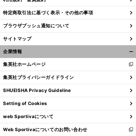
特定商取引法に基づく表示・その他の事項
。
奥
前
ブラウザプッシュ通知について
へ
サイトマップ
企業情報
開
く/
集英社ホームページ
新
閉
し
じ
集英社プライバシーガイドライン
い
る
ウ
SHUEISHA Privacy Guideline
ィ
ン
Setting of Cookies
ド
ウ
web Sportivaについて
で
開
Web Sportivaについてのお問い合わせ
く
新