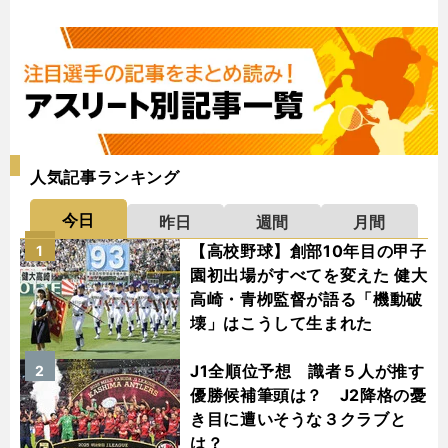
人気記事ランキング
今日
昨日
週間
月間
【高校野球】創部10年目の甲子
1
園初出場がすべてを変えた 健大
高崎・青栁監督が語る「機動破
壊」はこうして生まれた
J1全順位予想 識者５人が推す
2
優勝候補筆頭は？ J2降格の憂
き目に遭いそうな３クラブと
は？