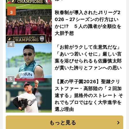
秋春制が導入されたJ1リーグ2
3
026－27シーズンの行方はい
かに!? ５人の識者が全順位を
大胆予想
4
「お前がラクして生意気だな」
「あいつ若いくせに」厳しい言
葉を浴びせられるも佐藤慎太郎
が貫いた誇りとファンへの思い
5
【夏の甲子園2026】聖隷クリ
ストファー・高部陸の「２回加
速する」規格外のストレート そ
れでもプロではなく大学進学を
選ぶ理由
もっと見る