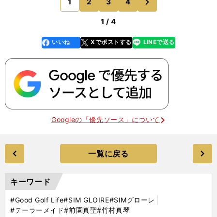
1
2
3
4
のページへ
ていただいて、
1 / 4
いいね
Xでポストする
LINEで送る
line
faceboo
x
k
Googleの「優先ソース」について
一覧に戻る
キーワード
#Good Golf Life
#SIM GLOIRE
#SIMグローレ
#テーラーメイド
#前園真聖
#竹村真琴