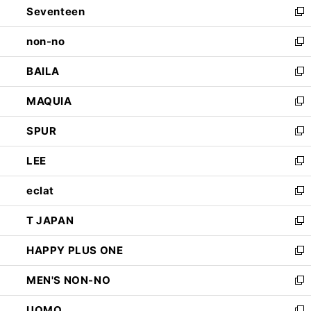
Seventeen
く
で
ド
新
開
ウ
し
non-no
く
で
い
新
開
ウ
し
BAILA
く
ィ
い
新
ン
ウ
し
MAQUIA
ド
ィ
い
新
ウ
ン
ウ
し
SPUR
で
ド
ィ
い
新
開
ウ
ン
ウ
し
LEE
く
で
ド
ィ
い
新
開
ウ
ン
ウ
し
eclat
く
で
ド
ィ
い
新
開
ウ
ン
ウ
し
T JAPAN
く
で
ド
ィ
い
新
開
ウ
ン
ウ
し
HAPPY PLUS ONE
く
で
ド
ィ
い
新
開
ウ
ン
ウ
し
MEN'S NON-NO
く
で
ド
ィ
い
新
開
ウ
ン
ウ
し
UOMO
く
で
ド