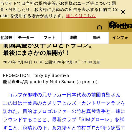
当サイトでは当社の提携先等がお客様のニーズ等について調
査・分析したり、お客様にお勧めの広告を表⽰する⽬的で Co
閉じ
okie を使⽤する場合があります。
詳しくはこちら
る
マイペ
web Sportiva (webスポルティーバ)
検索
メニュ
we
ー
インフォメーション
前園真聖が女子プロとドラコン。
b
ジ
の他競技
モーター
フォト
連載
動画
インフォ
ス
前園真聖が女子プロとドラコン。
ポ
最後にまさかの展開が！
ル
テ
2020年12月04日 17:30 公開
2020年12月10日 13:09 更新
ィ
ー
PROMOTION texy by Sportiva
バ
能登直●写真 photo by Noto Sunao（a presto）
ゴルフが趣味の元サッカー日本代表の前園真聖さん。
この日は千葉県のカメリアヒルズ・カントリークラブを
訪れた。目的はプロゴルファーの竹村真琴選手と一緒に
ラウンドすることと、最新クラブ「SIMグローレ」を試
すこと。秋晴れの下、意気揚々と竹村プロが待つ練習エ