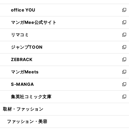
開
ウ
ウ
し
office YOU
く
で
ィ
い
新
開
ン
ウ
し
マンガMee公式サイト
く
ド
ィ
い
新
ウ
ン
ウ
し
リマコミ
で
ド
ィ
い
新
開
ウ
ン
ウ
し
ジャンプTOON
く
で
ド
ィ
い
新
開
ウ
ン
ウ
し
ZEBRACK
く
で
ド
ィ
い
新
開
ウ
ン
ウ
し
マンガMeets
く
で
ド
ィ
い
新
開
ウ
ン
ウ
し
S-MANGA
く
で
ド
ィ
い
新
開
ウ
ン
ウ
し
集英社コミック文庫
く
で
ド
ィ
い
新
開
ウ
ン
ウ
し
取材・ファッション
く
で
ド
ィ
い
開
ウ
ン
ウ
ファッション・美容
く
で
ド
ィ
開
ウ
ン