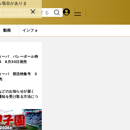
る場合がありま
マイペ
閉じ
検索
メニュ
ー
る
す
ジ
る
動画
インフォ
ィーバ バレーボール特
.4 6月30日発売
ィーバ 部活特集号 3
売
などのお知らせが届く
通知を受け取る方法につ