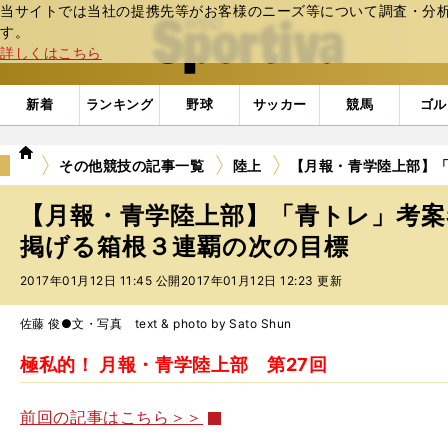
当サイトでは当社の提携先等がお客様のニーズ等について調査・分析し
web Sportiva (webスポルティーバ)
す。
詳しくはこちら
新着
ランキング
野球
サッカー
競馬
ゴル
we
その他競技の記事一覧
陸上
【月報・青学陸上部】
b
ス
【月報・青学陸上部】「青トレ」考案
ポ
ル
掲げる箱根３連覇の次の目標
テ
2017年01月12日 11:45 公開
2017年01月12日 12:23 更新
ィ
ー
バ
佐藤 俊●文・写真 text & photo by Sato Shun
極私的！ 月報・青学陸上部 第27回
前回の記事はこちら＞＞