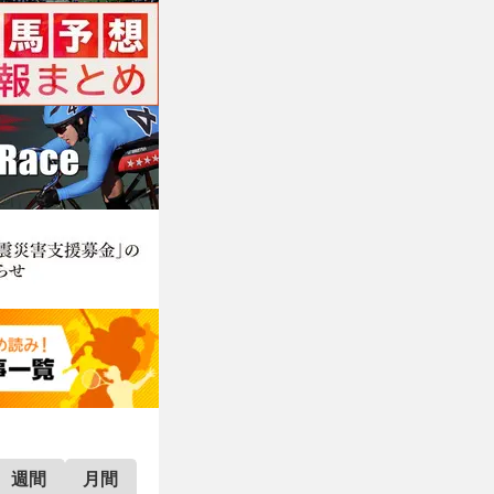
週間
月間