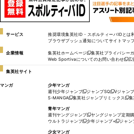
サービス
推奨環境
集英社ID・スポルティーバIDとは
ブラウザプッシュ通知について
サイトマッ
企業情報
集英社ホームページ
集英社プライバシー
新
Web Sportivaについてのお問い合わせ
広
し
新
い
し
集英社サイト
ウ
い
ィ
ウ
マンガ
少年マンガ
ン
ィ
週刊少年ジャンプ
ジャンプSQ
Vジャン
ド
ン
新
新
S-MANGA
集英社ジャンプリミックス
集
ウ
ド
新
し
し
新
で
ウ
し
い
い
し
青年マンガ
開
で
い
ウ
ウ
い
週刊ヤングジャンプ
ヤングジャンプ定期
新
く
開
ウ
ィ
ィ
ウ
ウルトラジャンプ
少年ジャンプ+
ジャン
新
し
新
く
ィ
ン
ン
ィ
し
い
し
ン
ド
ド
ン
少女マンガ