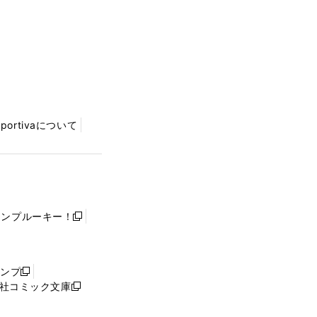
Sportivaについて
ャンプルーキー！
新
し
い
ウ
ャンプ
新
ィ
社コミック文庫
し
新
ン
い
し
ド