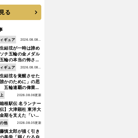
 それでもプロではな
大学進学を選ぶ理由
見る
事
ィギュア
2026.08.08更
生結弦が一時は諦め
新
ソチ五輪の金メダル
五輪の本当の怖さを
った......」
ィギュア
2026.08.08更
生結弦を覚醒させた
新
誰かのために」の思
 五輪連覇の偉業へ
道のり
上
2026.08.06更新
箱根駅伝 名ランナー
伝】大津顕杜 東洋大
金期を支えた「いぶ
銀」の存在 最後は同
の他
前
2026.08.05更新
の設楽兄弟も受賞で
へ
藤慎太郎が描く引き
なかった金栗杯に輝
の美学「弱くなる自