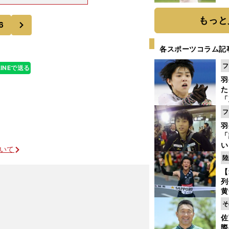
が全日本までに
ト
て、出雲から全
く
もっと
次
6
各スポーツコラム記
フ
LINEで送る
羽
た
「
知
フ
羽
「
い
ついて
の
陸
【
列
黄
し
」
そ
期
佐
き
際