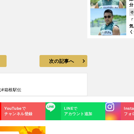
く
分
代
そ
与
「
も
気
く
浴
太
ァ
次の記事へ
成
#箱根駅伝
Instagra
LINE
YouTubeで
LINEで
Inst
m
チャンネル登録
アカウント追加
フォ