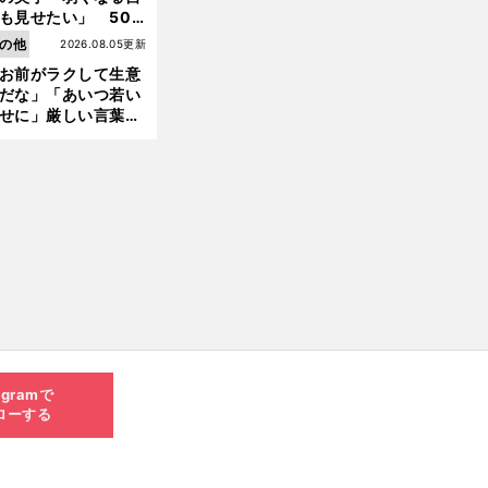
も見せたい」 50
の競輪人生に影響を
の他
2026.08.05更新
える伏見俊昭の死に
お前がラクして生意
言及
だな」「あいつ若い
せに」厳しい言葉を
びせられるも佐藤慎
郎が貫いた誇りとフ
ンへの思い
agramで
ローする