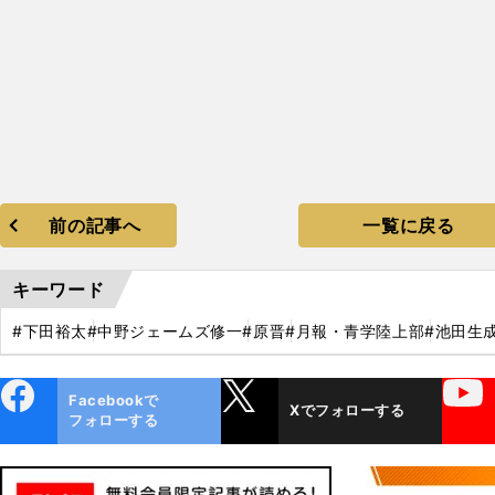
前の記事へ
一覧に戻る
キーワード
#下田裕太
#中野ジェームズ修一
#原晋
#月報・青学陸上部
#池田生
ebo
X
YouTube
Facebookで
Xでフォローする
ok
フォローする