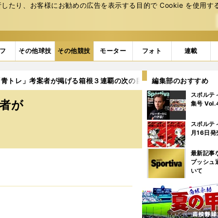
たり、お客様にお勧めの広告を表⽰する⽬的で Cookie を使⽤す
フ
その他球技
その他競技
モーター
フォト
連載
「青トレ」考案者が掲げる箱根３連覇の次の目標
編集部のおすすめ
スポルテ
者が
集号 Vol
スポルテ
月16日発
最新記事
プッシュ
いて