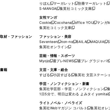
い
ウ
い
ド
ウ
ウ
ド
りぼん
マーガレット
別冊マーガレット
新
新
新
ウ
ィ
ウ
ウ
で
で
ウ
S-MANGA
集英社コミック文庫
し
新
し
新
ィ
ン
ィ
で
開
開
で
い
し
い
し
ン
ド
ン
女性マンガ
開
く
く
開
ウ
い
ウ
い
ド
ウ
ド
Cookie
Cocohana
office YOU
マンガM
く
く
新
新
新
ィ
ウ
ィ
ウ
ウ
で
ウ
集英社コミック文庫
し
新
し
し
ン
ィ
ン
ィ
で
開
で
い
し
い
い
ド
ン
ド
ン
取材・ファッション
ファッション・美容
開
く
開
ウ
い
ウ
ウ
ウ
ド
ウ
ド
Seventeen
non-no
BAILA
MAQUIA
S
く
く
新
新
新
新
ィ
ウ
ィ
ィ
で
ウ
で
ウ
集英社オンライン
し
新
し
し
し
ン
ィ
ン
ン
開
で
開
で
い
し
い
い
い
ド
ン
ド
ド
芸能・情報・スポーツ
く
開
く
開
ウ
い
ウ
ウ
ウ
ウ
ド
ウ
ウ
Myojo
週プレNEWS
週プレ グラジャパ!
く
く
新
新
新
ィ
ウ
ィ
ィ
ィ
で
ウ
で
で
し
し
ン
ィ
ン
ン
ン
書籍
文芸・文庫・総合
開
で
開
開
い
い
ド
ン
ド
ド
ド
すばる
小説すばる
集英社 文芸ステーシ
く
開
く
く
新
新
ウ
ウ
ウ
ド
ウ
ウ
ウ
く
し
し
ィ
ィ
学芸・ノンフィクション・新書
で
ウ
で
で
で
い
い
ン
ン
集英社学芸部 - 学芸・ノンフィクション
開
で
開
開
開
新
ウ
ウ
ド
ド
1日5分で、明日は変わる よみタイ yomitai
く
開
く
く
く
し
新
ィ
ィ
ウ
ウ
く
い
ン
ン
ライトノベル・ノベライズ
で
で
ウ
ド
ド
集英社Webマガジン コバルト
集英社オレ
開
開
新