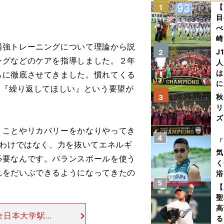
【
1
目
べ
崎
補強トレーニングについて理論から説
「
J
2
て
ングなどのケアを指導しました。２年
人
は
らに徹底させてきました。慣れてくる
に
も『繰り返してほしい』という要望が
と
秋
3
リ
ズ
ことやリカバリーをかなりやってき
4
を
「
るわけではなく、力を抜いてエネルギ
気
必要なんです。バランスボールを使う
く
れをだいぶできるようになってきたの
浴
5
太
【
ァ
聖
高
全日本大学駅伝
る