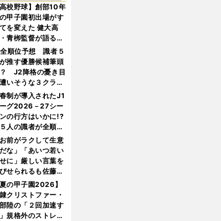
高校野球】創部10年
の甲子園初出場がす
てを変えた 健大高
・青栁監督が語る
機動破壊」はこうし
1全順位予想 識者５
生まれた
が推す優勝候補筆頭
？ J2降格の憂き目
遭いそうな３クラブ
は？
春制が導入されたJ1
ーグ2026－27シー
ンの行方はいかに!?
５人の識者が全順位
大胆予想
お前がラクして生意
だな」「あいつ若い
せに」厳しい言葉を
びせられるも佐藤慎
郎が貫いた誇りとフ
夏の甲子園2026】
ンへの思い
隷クリストファー・
部陸の「２回加速す
」規格外のストレー