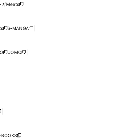
ウ
い
ウ
ガMeets
新
ィ
ウ
で
し
ン
ィ
開
い
ド
ン
く
ウ
ウ
ド
s
S-MANGA
新
新
ィ
で
ウ
し
し
ン
開
で
い
い
ド
く
開
ウ
ウ
ウ
NO
UOMO
く
新
新
ィ
ィ
で
し
し
ン
ン
開
い
い
ド
ド
く
ウ
ウ
ウ
ウ
ィ
ィ
で
で
ン
ン
開
開
ド
ド
く
く
ウ
ウ
で
で
開
開
く
く
し
い
ウ
j-BOOKS
新