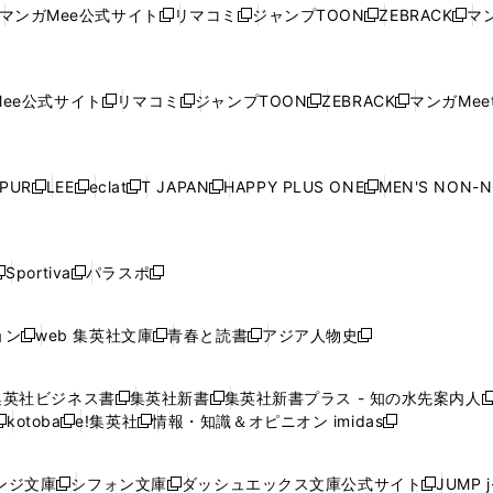
い
ウ
い
ウ
い
ウ
い
ウ
ウ
ド
ウ
ウ
ウ
マンガMee公式サイト
リマコミ
ジャンプTOON
ZEBRACK
マン
新
新
新
新
ウ
ィ
ウ
ィ
ウ
ィ
ウ
で
で
ウ
で
で
で
し
し
し
し
し
ィ
ン
ィ
ン
ィ
ン
ィ
開
開
で
開
開
開
い
い
い
い
い
ン
ド
ン
ド
ン
ド
ン
く
く
開
く
く
く
ウ
ウ
ウ
ウ
ウ
ド
ウ
ド
ウ
ド
ウ
ド
ee公式サイト
リマコミ
ジャンプTOON
ZEBRACK
マンガMeet
く
新
新
新
新
ィ
ィ
ィ
ィ
ィ
ウ
で
ウ
で
ウ
で
ウ
し
し
し
し
ン
ン
ン
ン
ン
で
開
で
開
で
開
で
い
い
い
い
ド
ド
ド
ド
ド
開
く
開
く
開
く
開
ウ
ウ
ウ
ウ
ウ
ウ
ウ
ウ
ウ
PUR
LEE
eclat
T JAPAN
HAPPY PLUS ONE
MEN'S NON-
く
く
く
く
新
新
新
新
新
ィ
ィ
ィ
ィ
で
で
で
で
で
し
し
し
し
し
ン
ン
ン
ン
開
開
開
開
開
い
い
い
い
い
ド
ド
ド
ド
く
く
く
く
く
ウ
ウ
ウ
ウ
ウ
ウ
ウ
ウ
ウ
Sportiva
パラスポ
新
新
ィ
ィ
ィ
ィ
ィ
で
で
で
で
し
し
し
ン
ン
ン
ン
ン
開
開
開
開
い
い
い
ド
ド
ド
ド
ド
ョン
web 集英社文庫
青春と読書
アジア人物史
く
く
く
く
新
新
新
新
ウ
ウ
ウ
ウ
ウ
ウ
ウ
ウ
し
し
し
し
ィ
ィ
ィ
で
で
で
で
で
い
い
い
い
ン
ン
ン
集英社ビジネス書
集英社新書
集英社新書プラス - 知の水先案内人
開
開
開
開
開
新
新
新
ウ
ウ
ウ
ウ
ド
ド
ド
kotoba
e!集英社
情報・知識＆オピニオン imidas
く
く
く
く
く
新
し
新
し
新
ィ
ィ
ィ
ィ
ウ
ウ
ウ
し
し
い
し
い
し
ン
ン
ン
ン
で
で
で
い
い
ウ
い
ウ
い
ド
ド
ド
ド
ンジ文庫
シフォン文庫
ダッシュエックス文庫公式サイト
JUMP 
開
開
開
新
新
新