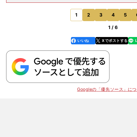
を続けて制したことで報われた。一昨年は出雲を獲った
疲労が抜け切らず、東洋大に敗れた。その反省を生かし
日本までは集中してケ
1
2
3
4
5
のページへ
1 / 6
いいね
Xでポストする
line
faceboo
x
k
Googleの「優先ソース」に
本