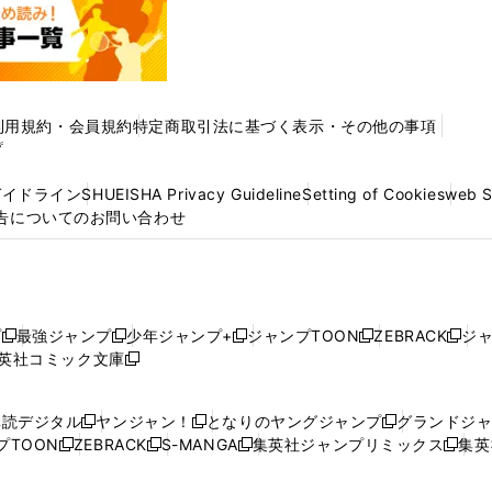
利用規約・会員規約
特定商取引法に基づく表示・その他の事項
プ
ガイドライン
SHUEISHA Privacy Guideline
Setting of Cookies
web 
告についてのお問い合わせ
プ
最強ジャンプ
少年ジャンプ+
ジャンプTOON
ZEBRACK
ジ
新
新
新
新
新
英社コミック文庫
し
新
し
し
し
し
い
い
し
い
い
い
ウ
ウ
い
ウ
ウ
ウ
購読デジタル
ヤンジャン！
となりのヤングジャンプ
グランドジ
新
新
新
ィ
ィ
ウ
ィ
ィ
ィ
プTOON
ZEBRACK
S-MANGA
集英社ジャンプリミックス
集英
新
し
新
し
新
し
新
ン
ン
ィ
ン
ン
ン
し
い
し
い
し
い
し
ド
ド
ン
ド
ド
ド