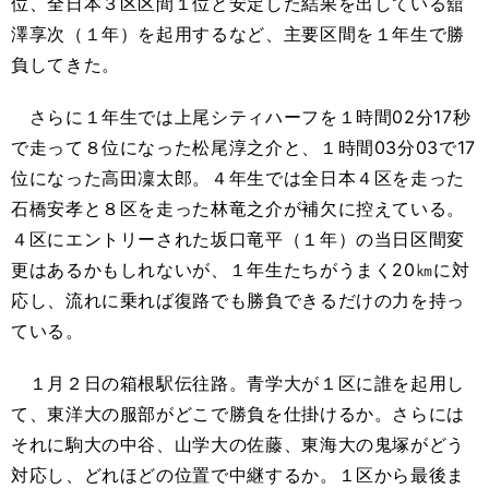
位、全日本３区区間１位と安定した結果を出している舘
澤享次（１年）を起用するなど、主要区間を１年生で勝
負してきた。
さらに１年生では上尾シティハーフを１時間02分17秒
で走って８位になった松尾淳之介と、１時間03分03で17
位になった高田凜太郎。４年生では全日本４区を走った
石橋安孝と８区を走った林竜之介が補欠に控えている。
４区にエントリーされた坂口竜平（１年）の当日区間変
更はあるかもしれないが、１年生たちがうまく20㎞に対
応し、流れに乗れば復路でも勝負できるだけの力を持っ
ている。
１月２日の箱根駅伝往路。青学大が１区に誰を起用し
て、東洋大の服部がどこで勝負を仕掛けるか。さらには
それに駒大の中谷、山学大の佐藤、東海大の鬼塚がどう
対応し、どれほどの位置で中継するか。１区から最後ま