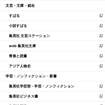
開
ウ
ン
ウ
文芸・文庫・総合
く
で
ド
ィ
開
ウ
ン
すばる
く
で
ド
新
開
ウ
し
小説すばる
く
で
い
新
開
ウ
し
集英社 文芸ステーション
く
ィ
い
新
ン
ウ
し
web 集英社文庫
ド
ィ
い
新
ウ
ン
ウ
し
青春と読書
で
ド
ィ
い
新
開
ウ
ン
ウ
し
アジア人物史
く
で
ド
ィ
い
新
開
ウ
ン
ウ
し
学芸・ノンフィクション・新書
く
で
ド
ィ
い
開
ウ
ン
ウ
集英社学芸部 - 学芸・ノンフィクション
く
で
ド
ィ
新
開
ウ
ン
し
集英社ビジネス書
く
で
ド
い
新
開
ウ
ウ
し