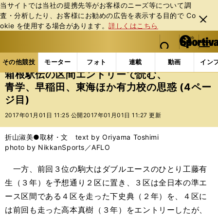
当サイトでは当社の提携先等がお客様のニーズ等について調
査・分析したり、お客様にお勧めの広告を表⽰する⽬的で Co
閉じ
okie を使⽤する場合があります。
詳しくはこちら
る
マイペ
web Sportiva (webスポルティーバ)
検索
メニュ
we
ー
その他競技の記事一覧
陸上
箱根駅伝の区間エント
b
ジ
その他競技
モーター
フォト
連載
動画
イン
ス
箱根駅伝の区間エントリーで読む、
ポ
青学、早稲田、東海ほか有力校の思惑 (4ペー
ル
ジ目)
テ
ィ
2017年01月01日 11:25 公開
2017年01月01日 11:27 更新
ー
バ
折山淑美●取材・文 text by Oriyama Toshimi
photo by NikkanSports／AFLO
一方、前回３位の駒大はダブルエースのひとり工藤有
生（３年）を予想通り２区に置き、３区は全日本の準エ
ース区間である４区を走った下史典（２年）を、４区に
は前回も走った高本真樹（３年）をエントリーしたが、