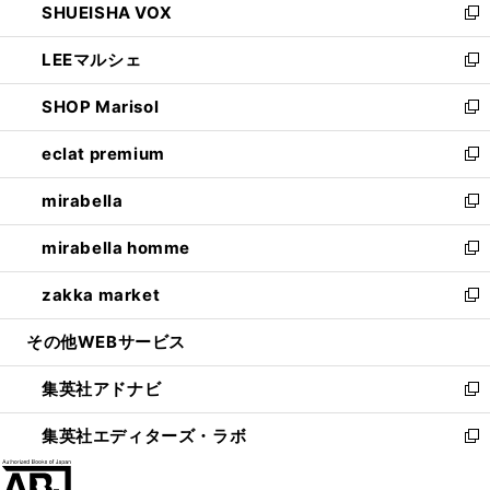
SHUEISHA VOX
で
ド
ィ
い
新
開
ウ
ン
ウ
し
LEEマルシェ
く
で
ド
ィ
い
新
開
ウ
ン
ウ
し
SHOP Marisol
く
で
ド
ィ
い
新
開
ウ
ン
ウ
し
eclat premium
く
で
ド
ィ
い
新
開
ウ
ン
ウ
し
mirabella
く
で
ド
ィ
い
新
開
ウ
ン
ウ
し
mirabella homme
く
で
ド
ィ
い
新
開
ウ
ン
ウ
し
zakka market
く
で
ド
ィ
い
新
開
ウ
ン
ウ
し
その他WEBサービス
く
で
ド
ィ
い
開
ウ
ン
ウ
集英社アドナビ
く
で
ド
ィ
新
開
ウ
ン
し
集英社エディターズ・ラボ
く
で
ド
い
新
開
ウ
ウ
し
く
で
ィ
い