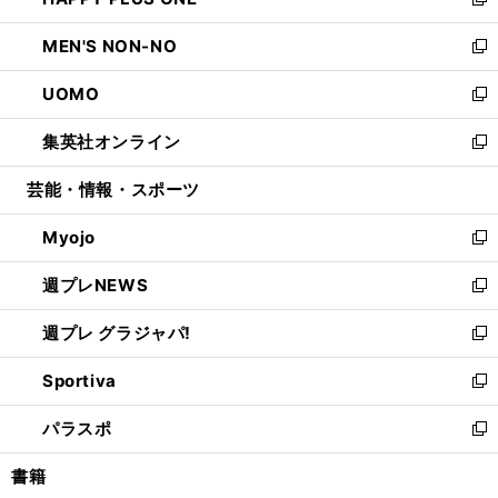
ィ
い
新
開
ウ
ン
ウ
し
MEN'S NON-NO
く
で
ド
ィ
い
新
開
ウ
ン
ウ
し
UOMO
く
で
ド
ィ
い
新
開
ウ
ン
ウ
し
集英社オンライン
く
で
ド
ィ
い
新
開
ウ
ン
ウ
し
芸能・情報・スポーツ
く
で
ド
ィ
い
開
ウ
ン
ウ
Myojo
く
で
ド
ィ
新
開
ウ
ン
し
週プレNEWS
く
で
ド
い
新
開
ウ
ウ
し
週プレ グラジャパ!
く
で
ィ
い
新
開
ン
ウ
し
Sportiva
く
ド
ィ
い
新
ウ
ン
ウ
し
パラスポ
で
ド
ィ
い
新
開
ウ
ン
ウ
し
書籍
く
で
ド
ィ
い