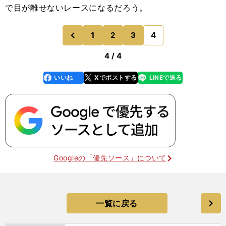
で目が離せないレースになるだろう。
1
2
3
4
のページへ
前
4 / 4
いいね
Xでポストする
LINEで送る
line
faceboo
x
k
Googleの「優先ソース」について
一覧に戻る