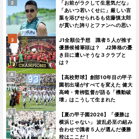
「お前がラクして生意気だな」
2
「あいつ若いくせに」厳しい言
葉を浴びせられるも佐藤慎太郎
が貫いた誇りとファンへの思い
J1全順位予想 識者５人が推す
3
優勝候補筆頭は？ J2降格の憂
き目に遭いそうな３クラブと
は？
4
【高校野球】創部10年目の甲子
園初出場がすべてを変えた 健大
高崎・青栁監督が語る「機動破
壊」はこうして生まれた
5
【夏の甲子園2026】「優勝は
横浜じゃない」 波乱必至の組み
合わせで識者５人が選んだ優勝
校はここだ！