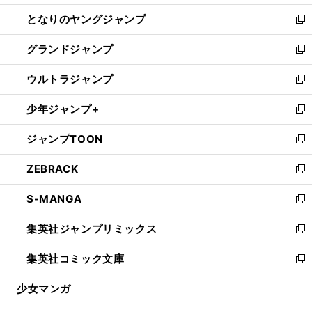
開
ン
ウ
し
となりのヤングジャンプ
く
ド
ィ
い
新
ウ
ン
ウ
し
グランドジャンプ
で
ド
ィ
い
新
開
ウ
ン
ウ
し
ウルトラジャンプ
く
で
ド
ィ
い
新
開
ウ
ン
ウ
し
少年ジャンプ+
く
で
ド
ィ
い
新
開
ウ
ン
ウ
し
ジャンプTOON
く
で
ド
ィ
い
新
開
ウ
ン
ウ
し
ZEBRACK
く
で
ド
ィ
い
新
開
ウ
ン
ウ
し
S-MANGA
く
で
ド
ィ
い
新
開
ウ
ン
ウ
し
集英社ジャンプリミックス
く
で
ド
ィ
い
新
開
ウ
ン
ウ
し
集英社コミック文庫
く
で
ド
ィ
い
新
開
ウ
ン
ウ
し
少女マンガ
く
で
ド
ィ
い
開
ウ
ン
ウ