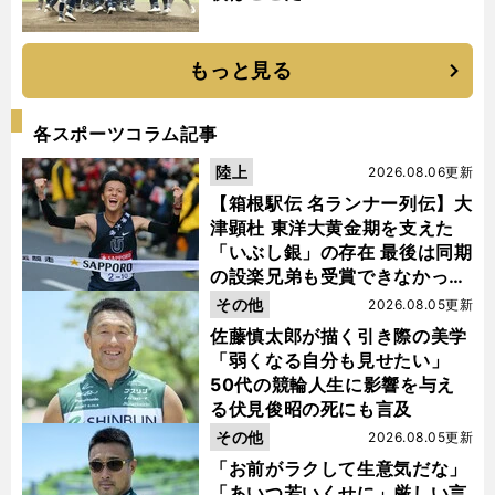
もっと見る
各スポーツコラム記事
陸上
2026.08.06更新
【箱根駅伝 名ランナー列伝】大
津顕杜 東洋大黄金期を支えた
「いぶし銀」の存在 最後は同期
の設楽兄弟も受賞できなかった
金栗杯に輝く
その他
2026.08.05更新
佐藤慎太郎が描く引き際の美学
「弱くなる自分も見せたい」
50代の競輪人生に影響を与え
る伏見俊昭の死にも言及
その他
2026.08.05更新
「お前がラクして生意気だな」
「あいつ若いくせに」厳しい言