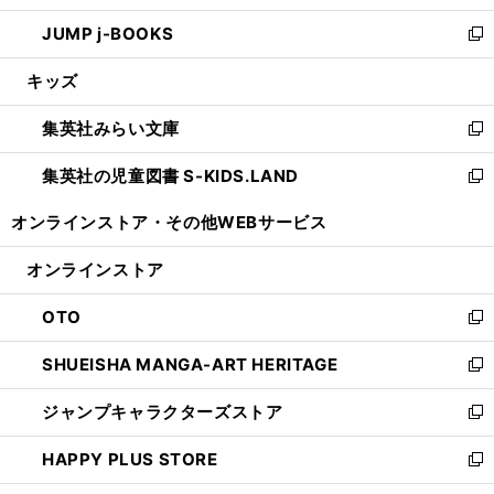
ウ
ン
ウ
し
JUMP j-BOOKS
で
ド
ィ
い
新
開
ウ
ン
ウ
し
キッズ
く
で
ド
ィ
い
開
ウ
ン
ウ
集英社みらい文庫
く
で
ド
ィ
新
開
ウ
ン
し
集英社の児童図書 S-KIDS.LAND
く
で
ド
い
新
開
ウ
ウ
し
オンラインストア・
その他WEBサービス
く
で
ィ
い
開
ン
ウ
オンラインストア
く
ド
ィ
ウ
ン
OTO
で
ド
新
開
ウ
し
SHUEISHA MANGA-ART HERITAGE
く
で
い
新
開
ウ
し
ジャンプキャラクターズストア
く
ィ
い
新
ン
ウ
し
HAPPY PLUS STORE
ド
ィ
い
新
ウ
ン
ウ
し