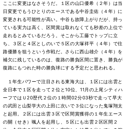
ここに変更はなさそうだ。１区の山口優希（２年）は当
日変更でもうひとりのエースである中谷圭佑（４年）に
変更される可能性が高い。中谷も故障上がりだが、持っ
ている実力は高く、区間賞は取れなくても秒差の上位で
走れるとみているだろう。そこから工藤でトップに立
ち、３区と４区としのいで５区の大塚祥平（４年）で往
路優勝を狙うという作戦だ。さらに西山雄介（４年）を
補欠に残しているのは、復路の勝負区間に置き、勝負が
復路にもつれた時の勝負球にする予定だと思われる。
１年生パワーで注目される東海大は、１区には出雲と
全日本で１区を走って２位と10位、11月の上尾シティハ
ーフではＵ20歴代２位の１時間02分03秒で走って早大
の武田と山梨学大の上田に次いで３位になった鬼塚翔太
と起用。２区には出雲３区で区間賞獲得の１年生エース
の關（せき）颯人を起用し、５区にも出雲２区区間２