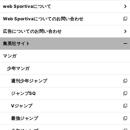
ウ
web Sportivaについて
で
開
Web Sportivaについてのお問い合わせ
く
新
し
広告についてのお問い合わせ
い
ウ
集英社サイト
ィ
開
ン
く/
マンガ
ド
閉
ウ
じ
少年マンガ
で
る
開
週刊少年ジャンプ
く
新
し
ジャンプSQ
い
新
ウ
し
Vジャンプ
ィ
い
新
ン
ウ
し
最強ジャンプ
ド
ィ
い
新
ウ
ン
ウ
し