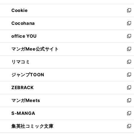
開
ウ
ン
ウ
Cookie
く
で
ド
ィ
新
開
ウ
ン
し
Cocohana
く
で
ド
い
新
開
ウ
ウ
し
office YOU
く
で
ィ
い
新
開
ン
ウ
し
マンガMee公式サイト
く
ド
ィ
い
新
ウ
ン
ウ
し
リマコミ
で
ド
ィ
い
新
開
ウ
ン
ウ
し
ジャンプTOON
く
で
ド
ィ
い
新
開
ウ
ン
ウ
し
ZEBRACK
く
で
ド
ィ
い
新
開
ウ
ン
ウ
し
マンガMeets
く
で
ド
ィ
い
新
開
ウ
ン
ウ
し
S-MANGA
く
で
ド
ィ
い
新
開
ウ
ン
ウ
し
集英社コミック文庫
く
で
ド
ィ
い
新
開
ウ
ン
ウ
し