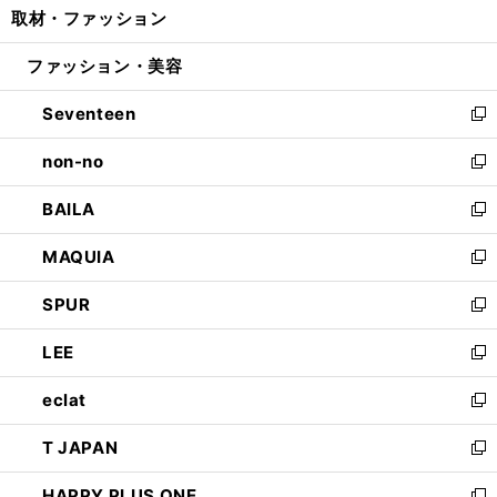
取材・ファッション
く
で
ド
ィ
い
開
ウ
ン
ウ
ファッション・美容
く
で
ド
ィ
開
ウ
ン
Seventeen
く
で
ド
新
開
ウ
し
non-no
く
で
い
新
開
ウ
し
BAILA
く
ィ
い
新
ン
ウ
し
MAQUIA
ド
ィ
い
新
ウ
ン
ウ
し
SPUR
で
ド
ィ
い
新
開
ウ
ン
ウ
し
LEE
く
で
ド
ィ
い
新
開
ウ
ン
ウ
し
eclat
く
で
ド
ィ
い
新
開
ウ
ン
ウ
し
T JAPAN
く
で
ド
ィ
い
新
開
ウ
ン
ウ
し
HAPPY PLUS ONE
く
で
ド