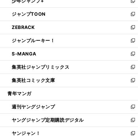
少年ジャンプ+
で
ド
ィ
い
新
開
ウ
ン
ウ
し
ジャンプTOON
く
で
ド
ィ
い
新
開
ウ
ン
ウ
し
ZEBRACK
く
で
ド
ィ
い
新
開
ウ
ン
ウ
し
ジャンプルーキー！
く
で
ド
ィ
い
新
開
ウ
ン
ウ
し
S-MANGA
く
で
ド
ィ
い
新
開
ウ
ン
ウ
し
集英社ジャンプリミックス
く
で
ド
ィ
い
新
開
ウ
ン
ウ
し
集英社コミック文庫
く
で
ド
ィ
い
新
開
ウ
ン
ウ
し
青年マンガ
く
で
ド
ィ
い
開
ウ
ン
ウ
週刊ヤングジャンプ
く
で
ド
ィ
新
開
ウ
ン
し
ヤングジャンプ定期購読デジタル
く
で
ド
い
新
開
ウ
ウ
し
ヤンジャン！
く
で
ィ
い
新