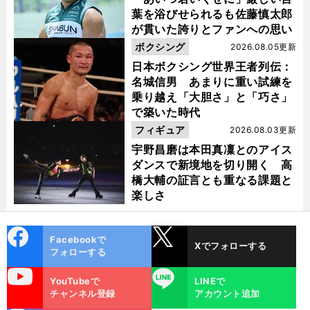
葉を浴びせられるも佐藤慎太郎
が貫いた誇りとファンへの思い
ボクシング
2026.08.05更新
日本ボクシング世界王者列伝：
名城信男 あまりに重い試練を
乗り越え「大胆さ」と「巧さ」
で築いた時代
フィギュア
2026.08.03更新
宇野昌磨は本田真凜とのアイス
ダンスで新境地を切り開く 高
橋大輔の証言とも重なる課題と
楽しさ
cebo
X
Facebookで
Xでフォローする
ok
フォローする
uTube
LINE
YouTubeで
LINEで
チャンネル登録
アカウント追加