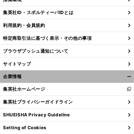
閉
じ
集英社ID・スポルティーバIDとは
る
利用規約・会員規約
特定商取引法に基づく表示・その他の事項
ブラウザプッシュ通知について
サイトマップ
企業情報
開
く/
集英社ホームページ
新
閉
し
じ
集英社プライバシーガイドライン
い
る
【
月
・
】
秋
」
。
報
青学陸上部
不振の「
山隊長
が快走
往路優勝を呼び込んだ
ウ
SHUEISHA Privacy Guideline
ィ
ン
Setting of Cookies
ド