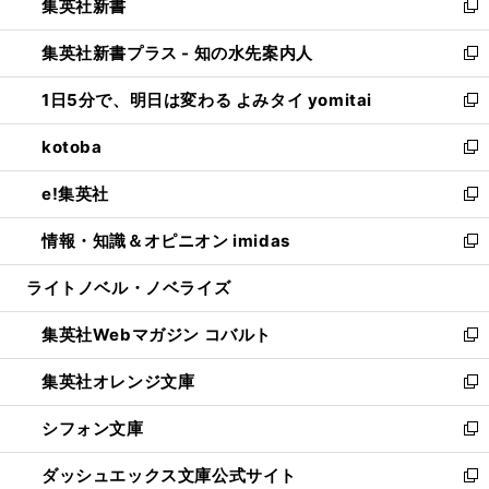
集英社新書
く
で
ィ
い
新
開
ン
ウ
し
集英社新書プラス - 知の水先案内人
く
ド
ィ
い
新
ウ
ン
ウ
し
1日5分で、明日は変わる よみタイ yomitai
で
ド
ィ
い
新
開
ウ
ン
ウ
し
kotoba
く
で
ド
ィ
い
新
開
ウ
ン
ウ
し
e!集英社
く
で
ド
ィ
い
新
開
ウ
ン
ウ
し
情報・知識＆オピニオン imidas
く
で
ド
ィ
い
新
開
ウ
ン
ウ
し
ライトノベル・ノベライズ
く
で
ド
ィ
い
開
ウ
ン
ウ
集英社Webマガジン コバルト
く
で
ド
ィ
新
開
ウ
ン
し
集英社オレンジ文庫
く
で
ド
い
新
開
ウ
ウ
し
シフォン文庫
く
で
ィ
い
新
開
ン
ウ
し
ダッシュエックス文庫公式サイト
く
ド
ィ
い
新