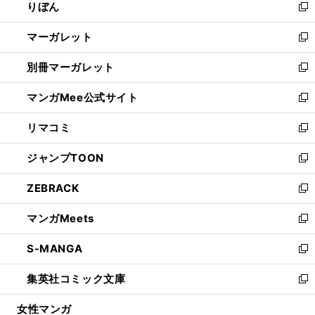
りぼん
く
で
ド
ィ
新
開
ウ
ン
し
マーガレット
く
で
ド
い
新
開
ウ
ウ
し
別冊マーガレット
く
で
ィ
い
新
開
ン
ウ
し
マンガMee公式サイト
く
ド
ィ
い
新
ウ
ン
ウ
し
リマコミ
で
ド
ィ
い
新
開
ウ
ン
ウ
し
ジャンプTOON
く
で
ド
ィ
い
新
開
ウ
ン
ウ
し
ZEBRACK
く
で
ド
ィ
い
新
開
ウ
ン
ウ
し
マンガMeets
く
で
ド
ィ
い
新
開
ウ
ン
ウ
し
S-MANGA
く
で
ド
ィ
い
新
開
ウ
ン
ウ
し
集英社コミック文庫
く
で
ド
ィ
い
新
開
ウ
ン
ウ
し
女性マンガ
く
で
ド
ィ
い