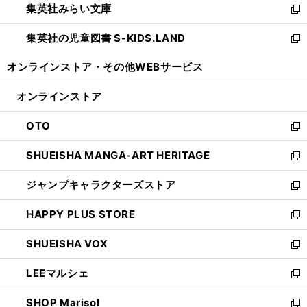
集英社みらい文庫
く
で
ド
ィ
新
開
ウ
ン
し
集英社の児童図書 S-KIDS.LAND
く
で
ド
い
新
開
ウ
ウ
し
オンラインストア・
その他WEBサービス
く
で
ィ
い
開
ン
ウ
オンラインストア
く
ド
ィ
ウ
ン
OTO
で
ド
新
開
ウ
し
SHUEISHA MANGA-ART HERITAGE
く
で
い
新
開
ウ
し
ジャンプキャラクターズストア
く
ィ
い
新
ン
ウ
し
HAPPY PLUS STORE
ド
ィ
い
新
ウ
ン
ウ
し
SHUEISHA VOX
で
ド
ィ
い
新
開
ウ
ン
ウ
し
LEEマルシェ
く
で
ド
ィ
い
新
開
ウ
ン
ウ
し
SHOP Marisol
く
で
ド
ィ
い
新