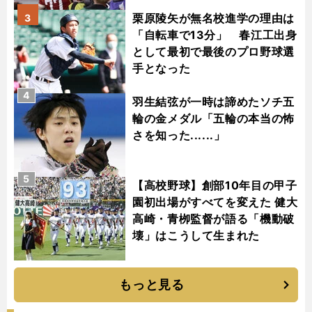
栗原陵矢が無名校進学の理由は
3
「自転車で13分」 春江工出身
として最初で最後のプロ野球選
手となった
4
羽生結弦が一時は諦めたソチ五
輪の金メダル「五輪の本当の怖
さを知った......」
5
【高校野球】創部10年目の甲子
園初出場がすべてを変えた 健大
高崎・青栁監督が語る「機動破
壊」はこうして生まれた
もっと見る