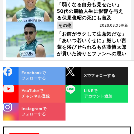
「弱くなる自分も見せたい」
50代の競輪人生に影響を与え
る伏見俊昭の死にも言及
その他
2026.08.05更新
「お前がラクして生意気だな」
「あいつ若いくせに」厳しい言
葉を浴びせられるも佐藤慎太郎
が貫いた誇りとファンへの思い
cebo
X
Facebookで
Xでフォローする
ok
フォローする
uTube
LINE
YouTubeで
LINEで
チャンネル登録
アカウント追加
stagra
Instagramで
m
フォローする