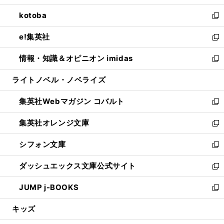
開
ウ
ン
ウ
し
kotoba
く
で
ド
ィ
い
新
開
ウ
ン
ウ
し
e!集英社
く
で
ド
ィ
い
新
開
ウ
ン
ウ
し
情報・知識＆オピニオン imidas
く
で
ド
ィ
い
新
開
ウ
ン
ウ
し
ライトノベル・ノベライズ
く
で
ド
ィ
い
開
ウ
ン
ウ
集英社Webマガジン コバルト
く
で
ド
ィ
新
開
ウ
ン
し
集英社オレンジ文庫
く
で
ド
い
新
開
ウ
ウ
し
シフォン文庫
く
で
ィ
い
新
開
ン
ウ
し
ダッシュエックス文庫公式サイト
く
ド
ィ
い
新
ウ
ン
ウ
し
JUMP j-BOOKS
で
ド
ィ
い
新
開
ウ
ン
ウ
し
キッズ
く
で
ド
ィ
い
開
ウ
ン
ウ