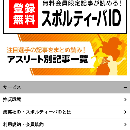
【
ミ
】
ラノ五輪
韓国の次世代スターに屈したカーリング女子日本代表
崖っぷちからの巻き返しはあるか
サービス
開
く/
推奨環境
閉
じ
集英社ID・スポルティーバIDとは
る
利用規約・会員規約