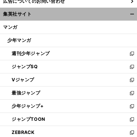
広告についてのお問い合わせ
い
ウ
集英社サイト
ィ
開
ン
く/
マンガ
ド
閉
ウ
じ
少年マンガ
で
る
開
週刊少年ジャンプ
く
新
し
ジャンプSQ
い
新
ウ
し
Vジャンプ
ィ
い
新
ン
ウ
し
最強ジャンプ
ド
ィ
い
新
ウ
ン
ウ
し
少年ジャンプ+
で
ド
ィ
い
新
開
ウ
ン
ウ
し
ジャンプTOON
く
で
ド
ィ
い
新
開
ウ
ン
ウ
し
ZEBRACK
く
で
ド
ィ
い
新