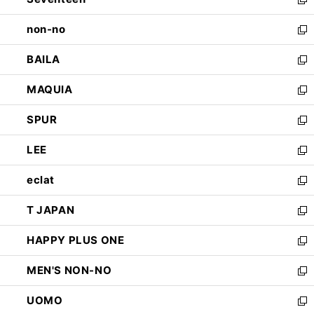
ド
新
開
ウ
し
non-no
く
で
い
新
開
ウ
し
BAILA
く
ィ
い
新
ン
ウ
し
MAQUIA
ド
ィ
い
新
ウ
ン
ウ
し
SPUR
で
ド
ィ
い
新
開
ウ
ン
ウ
し
LEE
く
で
ド
ィ
い
新
開
ウ
ン
ウ
し
eclat
く
で
ド
ィ
い
新
開
ウ
ン
ウ
し
T JAPAN
く
で
ド
ィ
い
新
開
ウ
ン
ウ
し
HAPPY PLUS ONE
く
で
ド
ィ
い
新
開
ウ
ン
ウ
し
MEN'S NON-NO
く
で
ド
ィ
い
新
開
ウ
ン
ウ
し
UOMO
く
で
ド
ィ
い
新