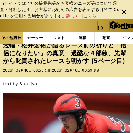
当サイトでは当社の提携先等がお客様のニーズ等について調
査・分析したり、お客様にお勧めの広告を表⽰する⽬的で Co
閉じ
okie を使⽤する場合があります。
詳しくはこちら
る
マイペ
web Sportiva (webスポルティーバ)
検索
メニュ
we
ー
その他競技の記事一覧
その他競技
その他
競輪
b
ジ
その他競技
モーター
フォト
連載
動画
イン
ス
競輪・松井宏佑が語るレース前の祈りと「僧
ポ
侶になりたい」の真意 過酷な４部練、先輩
ル
から叱責されたレースも明かす (5ページ目)
テ
ィ
2026年02月16日 06:55 公開
2026年02月16日 06:59 更新
ー
バ
text by Sportiva