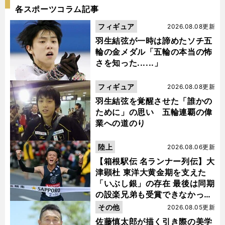
各スポーツコラム記事
フィギュア
2026.08.08更新
羽生結弦が一時は諦めたソチ五
輪の金メダル「五輪の本当の怖
さを知った......」
フィギュア
2026.08.08更新
羽生結弦を覚醒させた「誰かの
ために」の思い 五輪連覇の偉
業への道のり
陸上
2026.08.06更新
【箱根駅伝 名ランナー列伝】大
津顕杜 東洋大黄金期を支えた
「いぶし銀」の存在 最後は同期
の設楽兄弟も受賞できなかった
金栗杯に輝く
その他
2026.08.05更新
佐藤慎太郎が描く引き際の美学