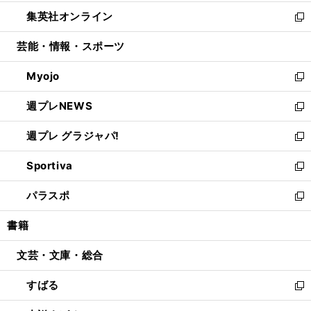
開
ウ
ン
ウ
し
集英社オンライン
く
で
ド
ィ
い
新
開
ウ
ン
ウ
し
芸能・情報・スポーツ
く
で
ド
ィ
い
開
ウ
ン
ウ
Myojo
く
で
ド
ィ
新
開
ウ
ン
し
週プレNEWS
く
で
ド
い
新
開
ウ
ウ
し
週プレ グラジャパ!
く
で
ィ
い
新
開
ン
ウ
し
Sportiva
く
ド
ィ
い
新
ウ
ン
ウ
し
パラスポ
で
ド
ィ
い
新
開
ウ
ン
ウ
し
書籍
く
で
ド
ィ
い
開
ウ
ン
ウ
文芸・文庫・総合
く
で
ド
ィ
開
ウ
ン
すばる
く
で
ド
新
開
ウ
し