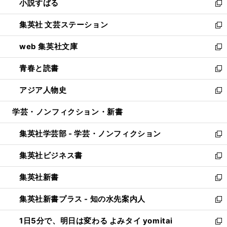
小説すばる
く
で
い
新
開
ウ
し
集英社 文芸ステーション
く
ィ
い
新
ン
ウ
し
web 集英社文庫
ド
ィ
い
新
ウ
ン
ウ
し
青春と読書
で
ド
ィ
い
新
開
ウ
ン
ウ
し
アジア人物史
く
で
ド
ィ
い
新
開
ウ
ン
ウ
し
学芸・ノンフィクション・新書
く
で
ド
ィ
い
開
ウ
ン
ウ
集英社学芸部 - 学芸・ノンフィクション
く
で
ド
ィ
新
開
ウ
ン
し
集英社ビジネス書
く
で
ド
い
新
開
ウ
ウ
し
集英社新書
く
で
ィ
い
新
開
ン
ウ
し
集英社新書プラス - 知の水先案内人
く
ド
ィ
い
新
ウ
ン
ウ
し
1日5分で、明日は変わる よみタイ yomitai
で
ド
ィ
い
新