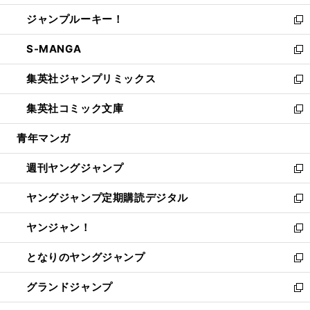
開
ウ
ン
ウ
し
ジャンプルーキー！
く
で
ド
ィ
い
新
開
ウ
ン
ウ
し
S-MANGA
く
で
ド
ィ
い
新
開
ウ
ン
ウ
し
集英社ジャンプリミックス
く
で
ド
ィ
い
新
開
ウ
ン
ウ
し
集英社コミック文庫
く
で
ド
ィ
い
新
開
ウ
ン
ウ
し
青年マンガ
く
で
ド
ィ
い
開
ウ
ン
ウ
週刊ヤングジャンプ
く
で
ド
ィ
新
開
ウ
ン
し
ヤングジャンプ定期購読デジタル
く
で
ド
い
新
開
ウ
ウ
し
ヤンジャン！
く
で
ィ
い
新
開
ン
ウ
し
となりのヤングジャンプ
く
ド
ィ
い
新
ウ
ン
ウ
し
グランドジャンプ
で
ド
ィ
い
新
開
ウ
ン
ウ
し