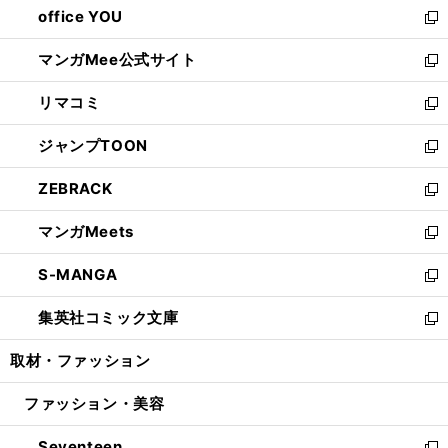
office YOU
く
で
ィ
い
新
開
ン
ウ
し
マンガMee公式サイト
く
ド
ィ
い
新
ウ
ン
ウ
し
リマコミ
で
ド
ィ
い
新
開
ウ
ン
ウ
し
ジャンプTOON
く
で
ド
ィ
い
新
開
ウ
ン
ウ
し
ZEBRACK
く
で
ド
ィ
い
新
開
ウ
ン
ウ
し
マンガMeets
く
で
ド
ィ
い
新
開
ウ
ン
ウ
し
S-MANGA
く
で
ド
ィ
い
新
開
ウ
ン
ウ
し
集英社コミック文庫
く
で
ド
ィ
い
新
開
ウ
ン
ウ
し
取材・ファッション
く
で
ド
ィ
い
開
ウ
ン
ウ
ファッション・美容
く
で
ド
ィ
開
ウ
ン
Seventeen
く
で