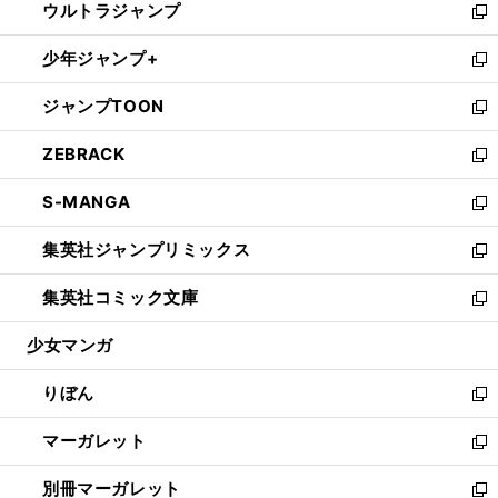
ウルトラジャンプ
く
で
ド
ィ
い
新
開
ウ
ン
ウ
し
少年ジャンプ+
く
で
ド
ィ
い
新
開
ウ
ン
ウ
し
ジャンプTOON
く
で
ド
ィ
い
新
開
ウ
ン
ウ
し
ZEBRACK
く
で
ド
ィ
い
新
開
ウ
ン
ウ
し
S-MANGA
く
で
ド
ィ
い
新
開
ウ
ン
ウ
し
集英社ジャンプリミックス
く
で
ド
ィ
い
新
開
ウ
ン
ウ
し
集英社コミック文庫
く
で
ド
ィ
い
新
開
ウ
ン
ウ
し
少女マンガ
く
で
ド
ィ
い
開
ウ
ン
ウ
りぼん
く
で
ド
ィ
新
開
ウ
ン
し
マーガレット
く
で
ド
い
新
開
ウ
ウ
し
別冊マーガレット
く
で
ィ
い
新