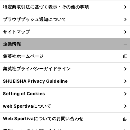
特定商取引法に基づく表示・その他の事項
ブラウザプッシュ通知について
サイトマップ
企業情報
開
く/
集英社ホームページ
新
閉
し
じ
集英社プライバシーガイドライン
い
る
ウ
SHUEISHA Privacy Guideline
ィ
ン
Setting of Cookies
ド
ウ
web Sportivaについて
で
開
Web Sportivaについてのお問い合わせ
く
新
し