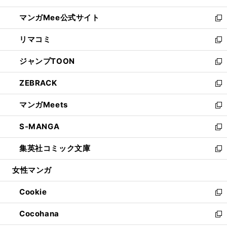
開
ン
ウ
し
マンガMee公式サイト
く
ド
ィ
い
新
ウ
ン
ウ
し
リマコミ
で
ド
ィ
い
新
開
ウ
ン
ウ
し
ジャンプTOON
く
で
ド
ィ
い
新
開
ウ
ン
ウ
し
ZEBRACK
く
で
ド
ィ
い
新
開
ウ
ン
ウ
し
マンガMeets
く
で
ド
ィ
い
新
開
ウ
ン
ウ
し
S-MANGA
く
で
ド
ィ
い
新
開
ウ
ン
ウ
し
集英社コミック文庫
く
で
ド
ィ
い
新
開
ウ
ン
ウ
し
女性マンガ
く
で
ド
ィ
い
開
ウ
ン
ウ
Cookie
く
で
ド
ィ
新
開
ウ
ン
し
Cocohana
く
で
ド
い
新
開
ウ
ウ
し