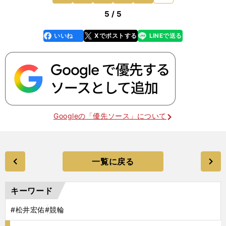
5 / 5
いいね
Xでポストする
LINEで送る
line
faceboo
x
k
Googleの「優先ソース」について
一覧に戻る
キーワード
#松井宏佑
#競輪