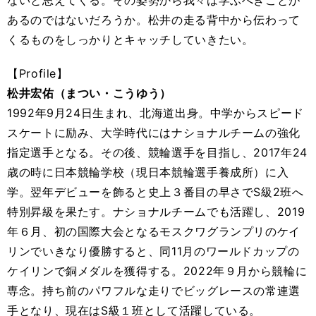
ないと思えてくる。その姿勢から我々は学ぶべきことが
あるのではないだろうか。松井の走る背中から伝わって
くるものをしっかりとキャッチしていきたい。
【Profile】
松井宏佑（まつい・こうゆう）
1992年9月24日生まれ、北海道出身。中学からスピード
スケートに励み、大学時代にはナショナルチームの強化
指定選手となる。その後、競輪選手を目指し、2017年24
歳の時に日本競輪学校（現日本競輪選手養成所）に入
学。翌年デビューを飾ると史上３番目の早さでS級2班へ
特別昇級を果たす。ナショナルチームでも活躍し、2019
年６月、初の国際大会となるモスクワグランプリのケイ
リンでいきなり優勝すると、同11月のワールドカップの
ケイリンで銅メダルを獲得する。2022年９月から競輪に
専念。持ち前のパワフルな走りでビッグレースの常連選
手となり、現在はS級１班として活躍している。