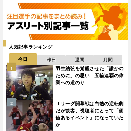
人気記事ランキング
今日
昨日
週間
月間
羽生結弦を覚醒させた「誰かの
1
ために」の思い 五輪連覇の偉
業への道のり
Ｊリーグ開幕戦は白熱の逆転劇
2
だが観客、視聴者にとって「価
値あるイベント」になっていた
か