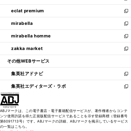
開
ウ
ン
ウ
し
eclat premium
く
で
ド
ィ
い
新
開
ウ
ン
ウ
し
mirabella
く
で
ド
ィ
い
新
開
ウ
ン
ウ
し
mirabella homme
く
で
ド
ィ
い
新
開
ウ
ン
ウ
し
zakka market
く
で
ド
ィ
い
新
開
ウ
ン
ウ
し
その他WEBサービス
く
で
ド
ィ
い
開
ウ
ン
ウ
集英社アドナビ
く
で
ド
ィ
新
開
ウ
ン
し
集英社エディターズ・ラボ
く
で
ド
い
新
開
ウ
ウ
し
く
で
ィ
い
開
ン
ウ
ABJマークは、この電子書店・電子書籍配信サービスが、著作権者からコンテ
く
ド
ィ
ンツ使用許諾を得た正規版配信サービスであることを示す登録商標（登録番号
ウ
ン
第6091713号）です。ABJマークの詳細、ABJマークを掲示しているサービス
で
ド
の一覧はこちら。
開
ウ