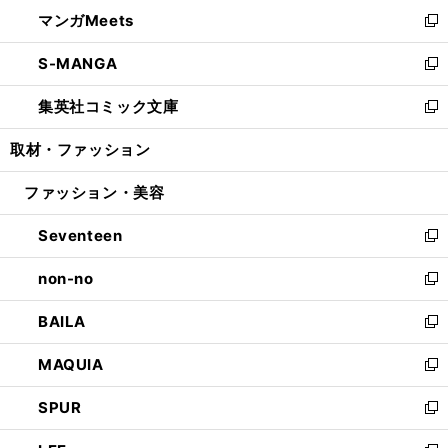
ン
ウ
し
マンガMeets
く
で
ド
ィ
い
新
開
ウ
ン
ウ
し
S-MANGA
く
で
ド
ィ
い
新
開
ウ
ン
ウ
し
集英社コミック文庫
く
で
ド
ィ
い
新
開
ウ
ン
ウ
し
取材・ファッション
く
で
ド
ィ
い
開
ウ
ン
ウ
ファッション・美容
く
で
ド
ィ
開
ウ
ン
Seventeen
く
で
ド
新
開
ウ
し
non-no
く
で
い
新
開
ウ
し
BAILA
く
ィ
い
新
ン
ウ
し
MAQUIA
ド
ィ
い
新
ウ
ン
ウ
し
SPUR
で
ド
ィ
い
新
開
ウ
ン
ウ
し