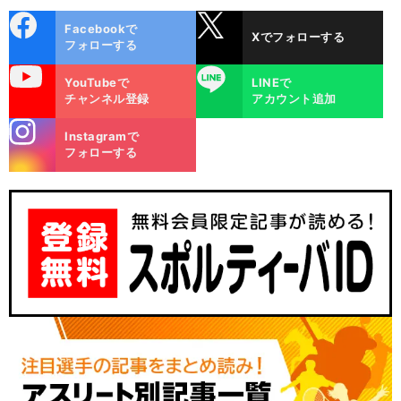
cebo
X
Facebookで
Xでフォローする
ok
フォローする
uTube
LINE
YouTubeで
LINEで
チャンネル登録
アカウント追加
stagra
Instagramで
m
フォローする