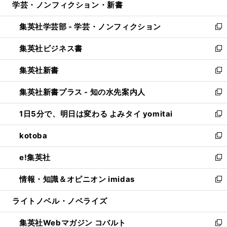
学芸・ノンフィクション・新書
く
で
ド
ィ
い
開
ウ
ン
ウ
集英社学芸部 - 学芸・ノンフィクション
く
で
ド
ィ
新
開
ウ
ン
し
集英社ビジネス書
く
で
ド
い
新
開
ウ
ウ
し
集英社新書
く
で
ィ
い
新
開
ン
ウ
し
集英社新書プラス - 知の水先案内人
く
ド
ィ
い
新
ウ
ン
ウ
し
1日5分で、明日は変わる よみタイ yomitai
で
ド
ィ
い
新
開
ウ
ン
ウ
し
kotoba
く
で
ド
ィ
い
新
開
ウ
ン
ウ
し
e!集英社
く
で
ド
ィ
い
新
開
ウ
ン
ウ
し
情報・知識＆オピニオン imidas
く
で
ド
ィ
い
新
開
ウ
ン
ウ
し
ライトノベル・ノベライズ
く
で
ド
ィ
い
開
ウ
ン
ウ
集英社Webマガジン コバルト
く
で
ド
ィ
新