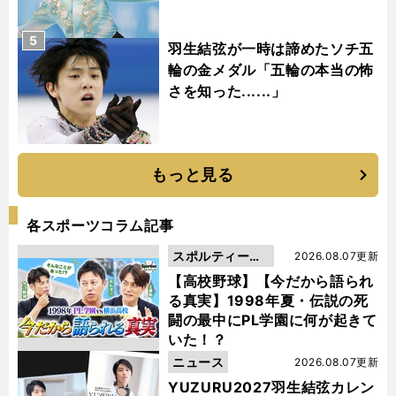
5
羽生結弦が一時は諦めたソチ五
輪の金メダル「五輪の本当の怖
さを知った......」
もっと見る
各スポーツコラム記事
スポルティーバ
2026.08.07更新
動画
【高校野球】【今だから語られ
る真実】1998年夏・伝説の死
闘の最中にPL学園に何が起きて
いた！？
ニュース
2026.08.07更新
YUZURU2027羽生結弦カレン