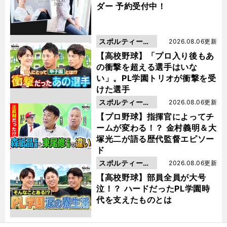
ダー 予約受付中！
スポルティーバ
2026.08.06更新
動画
【高校野球】「プロ入り後もあ
の衝撃を超える選手はいな
い」。PL学園トリオが衝撃を受
けた選手
スポルティーバ
2026.08.06更新
動画
【プロ野球】指揮官によってチ
ームが変わる！？ 金村義明＆大
塚光二が語る歴代監督エピソー
ド
スポルティーバ
2026.08.06更新
動画
【高校野球】部員全員が大号
泣！？ ハードだったPL学園時
代を支えたものとは