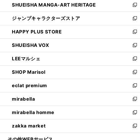
SHUEISHA MANGA-ART HERITAGE
く
で
い
新
開
ウ
し
ジャンプキャラクターズストア
く
ィ
い
新
ン
ウ
し
HAPPY PLUS STORE
ド
ィ
い
新
ウ
ン
ウ
し
SHUEISHA VOX
で
ド
ィ
い
新
開
ウ
ン
ウ
し
LEEマルシェ
く
で
ド
ィ
い
新
開
ウ
ン
ウ
し
SHOP Marisol
く
で
ド
ィ
い
新
開
ウ
ン
ウ
し
eclat premium
く
で
ド
ィ
い
新
開
ウ
ン
ウ
し
mirabella
く
で
ド
ィ
い
新
開
ウ
ン
ウ
し
mirabella homme
く
で
ド
ィ
い
新
開
ウ
ン
ウ
し
zakka market
く
で
ド
ィ
い
新
開
ウ
ン
ウ
し
その他WEBサービス
く
で
ド
ィ