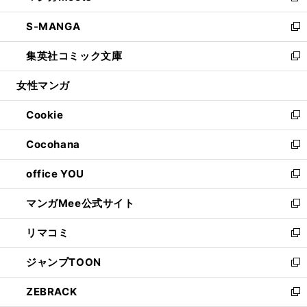
開
ウ
ン
ウ
し
S-MANGA
く
で
ド
ィ
い
新
開
ウ
ン
ウ
し
集英社コミック文庫
く
で
ド
ィ
い
新
開
ウ
ン
ウ
し
女性マンガ
く
で
ド
ィ
い
開
ウ
ン
ウ
Cookie
く
で
ド
ィ
新
開
ウ
ン
し
Cocohana
く
で
ド
い
新
開
ウ
ウ
し
office YOU
く
で
ィ
い
新
開
ン
ウ
し
マンガMee公式サイト
く
ド
ィ
い
新
ウ
ン
ウ
し
リマコミ
で
ド
ィ
い
新
開
ウ
ン
ウ
し
ジャンプTOON
く
で
ド
ィ
い
新
開
ウ
ン
ウ
し
ZEBRACK
く
で
ド
ィ
い
新
開
ウ