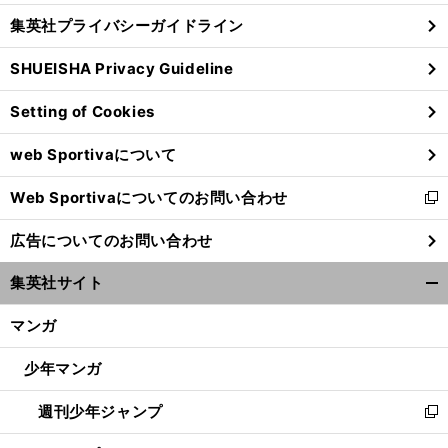
し
じ
集英社プライバシーガイドライン
い
る
ウ
SHUEISHA Privacy Guideline
ィ
ン
Setting of Cookies
ド
ウ
web Sportivaについて
で
開
Web Sportivaについてのお問い合わせ
く
新
し
広告についてのお問い合わせ
い
ウ
集英社サイト
ィ
開
ン
く/
マンガ
ド
閉
ウ
じ
少年マンガ
で
る
開
週刊少年ジャンプ
く
新
し