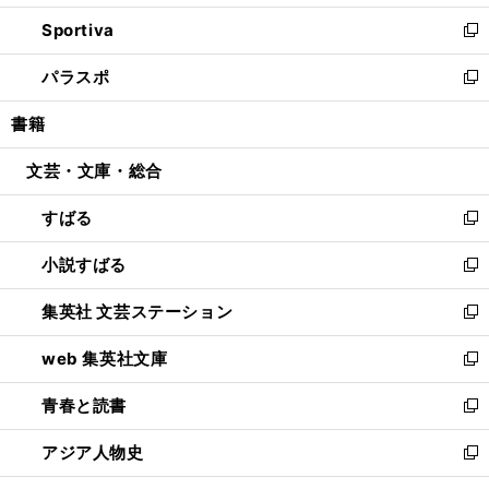
開
ン
ウ
し
Sportiva
く
ド
ィ
い
新
ウ
ン
ウ
し
パラスポ
で
ド
ィ
い
新
開
ウ
ン
ウ
し
書籍
く
で
ド
ィ
い
開
ウ
ン
ウ
文芸・文庫・総合
く
で
ド
ィ
開
ウ
ン
すばる
く
で
ド
新
開
ウ
し
小説すばる
く
で
い
新
開
ウ
し
集英社 文芸ステーション
く
ィ
い
新
ン
ウ
し
web 集英社文庫
ド
ィ
い
新
ウ
ン
ウ
し
青春と読書
で
ド
ィ
い
新
開
ウ
ン
ウ
し
アジア人物史
く
で
ド
ィ
い
新
開
ウ
ン
ウ
し