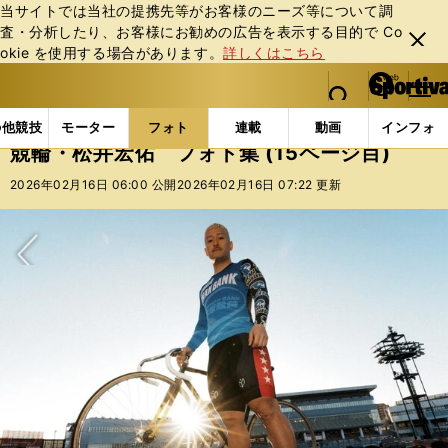
当サイトでは当社の提携先等がお客様のニーズ等について調
査・分析したり、お客様にお勧めの広告を表⽰する⽬的で Co
閉じ
okie を使⽤する場合があります。
詳しくはこちら
る
マイペ
web Sportiva (webスポルティーバ)
検索
メニュ
we
ー
フォトギャラリー
コラムフォト
競輪・松井宏佑 フォ
b
ジ
の他競技
モーター
フォト
連載
動画
インフォ
ス
競輪・松井宏佑 フォト集 (15ページ目)
ポ
ル
2026年02月16日 06:00 公開
2026年02月16日 07:22 更新
テ
ィ
ー
バ
次へ