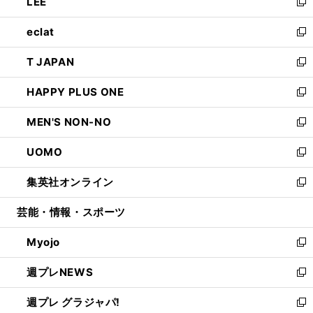
LEE
く
で
ド
ィ
い
新
開
ウ
ン
ウ
し
eclat
く
で
ド
ィ
い
新
開
ウ
ン
ウ
し
T JAPAN
く
で
ド
ィ
い
新
開
ウ
ン
ウ
し
HAPPY PLUS ONE
く
で
ド
ィ
い
新
開
ウ
ン
ウ
し
MEN'S NON-NO
く
で
ド
ィ
い
新
開
ウ
ン
ウ
し
UOMO
く
で
ド
ィ
い
新
開
ウ
ン
ウ
し
集英社オンライン
く
で
ド
ィ
い
新
開
ウ
ン
ウ
し
芸能・情報・スポーツ
く
で
ド
ィ
い
開
ウ
ン
ウ
Myojo
く
で
ド
ィ
新
開
ウ
ン
し
週プレNEWS
く
で
ド
い
新
開
ウ
ウ
し
週プレ グラジャパ!
く
で
ィ
い
新