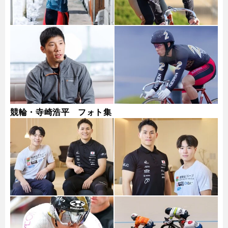
競輪・寺崎浩平 フォト集