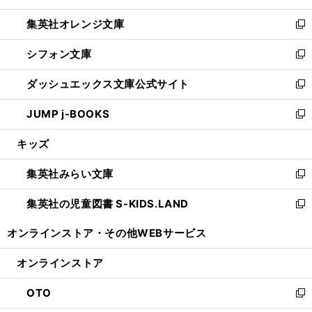
開
ウ
ン
し
集英社オレンジ文庫
く
で
ド
い
新
開
ウ
ウ
し
シフォン文庫
く
で
ィ
い
新
開
ン
ウ
し
ダッシュエックス文庫公式サイト
く
ド
ィ
い
新
ウ
ン
ウ
し
JUMP j-BOOKS
で
ド
ィ
い
新
開
ウ
ン
ウ
し
キッズ
く
で
ド
ィ
い
開
ウ
ン
ウ
集英社みらい文庫
く
で
ド
ィ
新
開
ウ
ン
し
集英社の児童図書 S-KIDS.LAND
く
で
ド
い
新
開
ウ
ウ
し
オンラインストア・
その他WEBサービス
く
で
ィ
い
開
ン
ウ
オンラインストア
く
ド
ィ
ウ
ン
OTO
で
ド
新
開
ウ
し