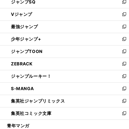
ジャンプSQ
い
新
ウ
し
Vジャンプ
ィ
い
新
ン
ウ
し
最強ジャンプ
ド
ィ
い
新
ウ
ン
ウ
し
少年ジャンプ+
で
ド
ィ
い
新
開
ウ
ン
ウ
し
ジャンプTOON
く
で
ド
ィ
い
新
開
ウ
ン
ウ
し
ZEBRACK
く
で
ド
ィ
い
新
開
ウ
ン
ウ
し
ジャンプルーキー！
く
で
ド
ィ
い
新
開
ウ
ン
ウ
し
S-MANGA
く
で
ド
ィ
い
新
開
ウ
ン
ウ
し
集英社ジャンプリミックス
く
で
ド
ィ
い
新
開
ウ
ン
ウ
し
集英社コミック文庫
く
で
ド
ィ
い
新
開
ウ
ン
ウ
し
青年マンガ
く
で
ド
ィ
い