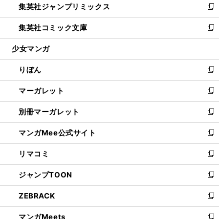
集英社ジャンプリミックス
く
で
ド
ィ
い
新
開
ウ
ン
ウ
し
集英社コミック文庫
く
で
ド
ィ
い
新
開
ウ
ン
ウ
し
少女マンガ
く
で
ド
ィ
い
開
ウ
ン
ウ
りぼん
く
で
ド
ィ
新
開
ウ
ン
し
マーガレット
く
で
ド
い
新
開
ウ
ウ
し
別冊マーガレット
く
で
ィ
い
新
開
ン
ウ
し
マンガMee公式サイト
く
ド
ィ
い
新
ウ
ン
ウ
し
リマコミ
で
ド
ィ
い
新
開
ウ
ン
ウ
し
ジャンプTOON
く
で
ド
ィ
い
新
開
ウ
ン
ウ
し
ZEBRACK
く
で
ド
ィ
い
新
開
ウ
ン
ウ
し
マンガMeets
く
で
ド
ィ
い
新