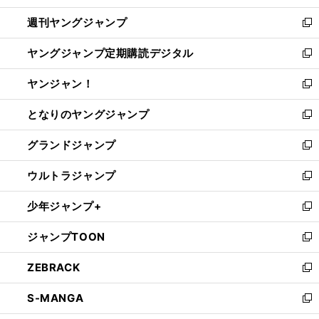
開
ウ
ン
ウ
週刊ヤングジャンプ
く
で
ド
ィ
新
開
ウ
ン
し
ヤングジャンプ定期購読デジタル
く
で
ド
い
新
開
ウ
ウ
し
ヤンジャン！
く
で
ィ
い
新
開
ン
ウ
し
となりのヤングジャンプ
く
ド
ィ
い
新
ウ
ン
ウ
し
グランドジャンプ
で
ド
ィ
い
新
開
ウ
ン
ウ
し
ウルトラジャンプ
く
で
ド
ィ
い
新
開
ウ
ン
ウ
し
少年ジャンプ+
く
で
ド
ィ
い
新
開
ウ
ン
ウ
し
ジャンプTOON
く
で
ド
ィ
い
新
開
ウ
ン
ウ
し
ZEBRACK
く
で
ド
ィ
い
新
開
ウ
ン
ウ
し
S-MANGA
く
で
ド
ィ
い
新
開
ウ
ン
ウ
し