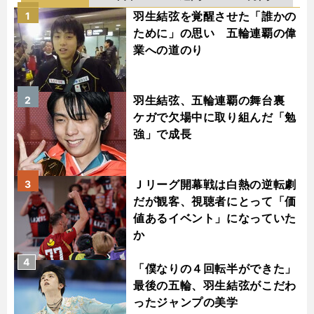
羽生結弦を覚醒させた「誰かの
1
ために」の思い 五輪連覇の偉
業への道のり
羽生結弦、五輪連覇の舞台裏
2
ケガで欠場中に取り組んだ「勉
強」で成長
Ｊリーグ開幕戦は白熱の逆転劇
3
だが観客、視聴者にとって「価
値あるイベント」になっていた
か
4
「僕なりの４回転半ができた」
最後の五輪、羽生結弦がこだわ
ったジャンプの美学