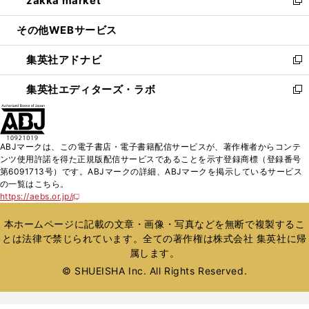
zakka market
で
ド
ィ
い
新
開
ウ
ン
ウ
し
その他WEBサービス
く
で
ド
ィ
い
開
ウ
ン
ウ
集英社アドナビ
く
で
ド
ィ
新
開
ウ
ン
し
集英社エディターズ・ラボ
く
で
ド
い
新
開
ウ
ウ
し
く
で
ィ
い
開
ン
ウ
ABJマークは、この電子書店・電子書籍配信サービスが、著作権者からコンテ
く
ド
ィ
ンツ使用許諾を得た正規版配信サービスであることを示す登録商標（登録番号
ウ
ン
第6091713号）です。ABJマークの詳細、ABJマークを掲示しているサービス
で
ド
の一覧はこちら。
開
ウ
https://aebs.or.jp/
新
く
で
し
い
開
本ホームページに記載の文章・画像・写真などを無断で複製するこ
ウ
く
とは法律で禁じられています。全ての著作権は株式会社 集英社に帰
ィ
属します。
ン
ド
© SHUEISHA Inc. All Rights Reserved.
ウ
で
開
く