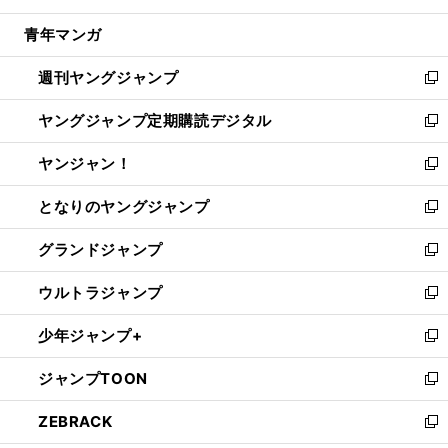
開
ウ
ン
ウ
し
青年マンガ
く
で
ド
ィ
い
開
ウ
ン
ウ
週刊ヤングジャンプ
く
で
ド
ィ
新
開
ウ
ン
し
ヤングジャンプ定期購読デジタル
く
で
ド
い
新
開
ウ
ウ
し
ヤンジャン！
く
で
ィ
い
新
開
ン
ウ
し
となりのヤングジャンプ
く
ド
ィ
い
新
ウ
ン
ウ
し
グランドジャンプ
で
ド
ィ
い
新
開
ウ
ン
ウ
し
ウルトラジャンプ
く
で
ド
ィ
い
新
開
ウ
ン
ウ
し
少年ジャンプ+
く
で
ド
ィ
い
新
開
ウ
ン
ウ
し
ジャンプTOON
く
で
ド
ィ
い
新
開
ウ
ン
ウ
し
ZEBRACK
く
で
ド
ィ
い
新
開
ウ
ン
ウ
し