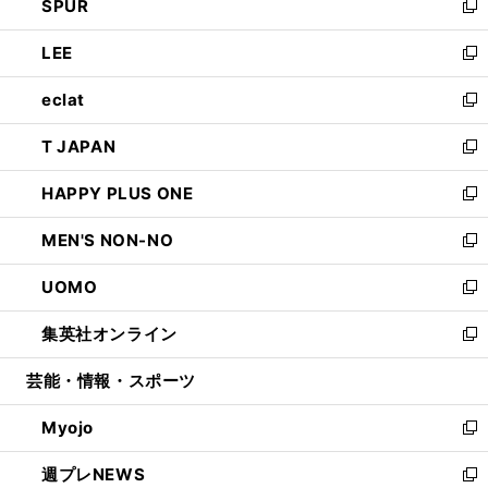
SPUR
で
ド
ィ
い
新
開
ウ
ン
ウ
し
LEE
く
で
ド
ィ
い
新
開
ウ
ン
ウ
し
eclat
く
で
ド
ィ
い
新
開
ウ
ン
ウ
し
T JAPAN
く
で
ド
ィ
い
新
開
ウ
ン
ウ
し
HAPPY PLUS ONE
く
で
ド
ィ
い
新
開
ウ
ン
ウ
し
MEN'S NON-NO
く
で
ド
ィ
い
新
開
ウ
ン
ウ
し
UOMO
く
で
ド
ィ
い
新
開
ウ
ン
ウ
し
集英社オンライン
く
で
ド
ィ
い
新
開
ウ
ン
ウ
し
芸能・情報・スポーツ
く
で
ド
ィ
い
開
ウ
ン
ウ
Myojo
く
で
ド
ィ
新
開
ウ
ン
し
週プレNEWS
く
で
ド
い
新