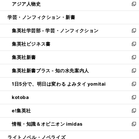
アジア人物史
く
で
ド
ィ
い
新
開
ウ
ン
ウ
し
学芸・ノンフィクション・新書
く
で
ド
ィ
い
開
ウ
ン
ウ
集英社学芸部 - 学芸・ノンフィクション
く
で
ド
ィ
新
開
ウ
ン
し
集英社ビジネス書
く
で
ド
い
新
開
ウ
ウ
し
集英社新書
く
で
ィ
い
新
開
ン
ウ
し
集英社新書プラス - 知の水先案内人
く
ド
ィ
い
新
ウ
ン
ウ
し
1日5分で、明日は変わる よみタイ yomitai
で
ド
ィ
い
新
開
ウ
ン
ウ
し
kotoba
く
で
ド
ィ
い
新
開
ウ
ン
ウ
し
e!集英社
く
で
ド
ィ
い
新
開
ウ
ン
ウ
し
情報・知識＆オピニオン imidas
く
で
ド
ィ
い
新
開
ウ
ン
ウ
し
ライトノベル・ノベライズ
く
で
ド
ィ
い