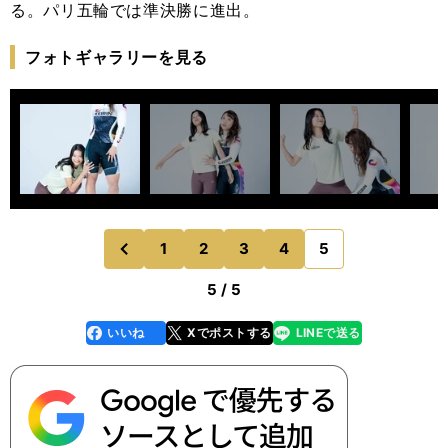
る。パリ五輪では準決勝に進出。
フォトギャラリーを見る
1
2
3
4
5
のページへ
前
5 / 5
いいね
Xでポストする
LINEで送る
line
faceboo
x
k