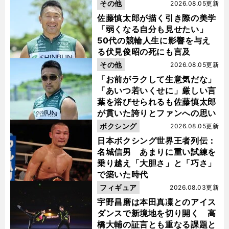
金栗杯に輝く
その他
2026.08.05更新
佐藤慎太郎が描く引き際の美学
「弱くなる自分も見せたい」
50代の競輪人生に影響を与え
る伏見俊昭の死にも言及
その他
2026.08.05更新
「お前がラクして生意気だな」
「あいつ若いくせに」厳しい言
葉を浴びせられるも佐藤慎太郎
が貫いた誇りとファンへの思い
ボクシング
2026.08.05更新
日本ボクシング世界王者列伝：
名城信男 あまりに重い試練を
乗り越え「大胆さ」と「巧さ」
で築いた時代
フィギュア
2026.08.03更新
宇野昌磨は本田真凜とのアイス
ダンスで新境地を切り開く 高
橋大輔の証言とも重なる課題と