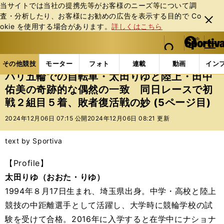
当サイトでは当社の提携先等がお客様のニーズ等について調
査・分析したり、お客様にお勧めの広告を表⽰する⽬的で Co
閉じ
okie を使⽤する場合があります。
詳しくはこちら
る
マイペ
web Sportiva (webスポルティーバ)
検索
メニュ
we
ー
その他競技の記事一覧
その他競技
その他
パリ
b
ジ
その他競技
モーター
フォト
連載
動画
イン
ス
パリ五輪での自転車・太田りゆと陸上・田中
ポ
佑美の奇跡的な偶然の一致 同日レースで初
ル
戦２組目５着、敗者復活戦の妙 (5ページ目)
テ
ィ
2024年12月06日 07:15 公開
2024年12月06日 08:21 更新
ー
バ
text by Sportiva
【Profile】
太田りゆ（おおた・りゆ）
1994年８月17日生まれ、埼玉県出身。中学・高校と陸上
競技の中距離選手として活躍し、大学時に競輪学校の試
験を受けて合格。2016年に入学すると在学中にナショナ