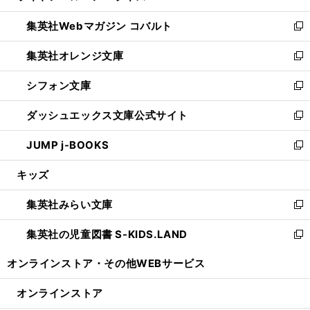
開
ウ
ン
ウ
集英社Webマガジン コバルト
く
で
ド
ィ
新
開
ウ
ン
し
集英社オレンジ文庫
く
で
ド
い
新
開
ウ
ウ
し
シフォン文庫
く
で
ィ
い
新
開
ン
ウ
し
ダッシュエックス文庫公式サイト
く
ド
ィ
い
新
ウ
ン
ウ
し
JUMP j-BOOKS
で
ド
ィ
い
新
開
ウ
ン
ウ
し
キッズ
く
で
ド
ィ
い
開
ウ
ン
ウ
集英社みらい文庫
く
で
ド
ィ
新
開
ウ
ン
し
集英社の児童図書 S-KIDS.LAND
く
で
ド
い
新
開
ウ
ウ
し
オンラインストア・
その他WEBサービス
く
で
ィ
い
開
ン
ウ
オンラインストア
く
ド
ィ
ウ
ン