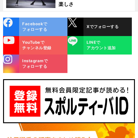
楽しさ
cebo
X
Facebookで
Xでフォローする
ok
フォローする
uTube
LINE
YouTubeで
LINEで
チャンネル登録
アカウント追加
stagra
Instagramで
m
フォローする