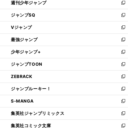
週刊少年ジャンプ
く
新
し
ジャンプSQ
い
新
ウ
し
Vジャンプ
ィ
い
新
ン
ウ
し
最強ジャンプ
ド
ィ
い
新
ウ
ン
ウ
し
少年ジャンプ+
で
ド
ィ
い
新
開
ウ
ン
ウ
し
ジャンプTOON
く
で
ド
ィ
い
新
開
ウ
ン
ウ
し
ZEBRACK
く
で
ド
ィ
い
新
開
ウ
ン
ウ
し
ジャンプルーキー！
く
で
ド
ィ
い
新
開
ウ
ン
ウ
し
S-MANGA
く
で
ド
ィ
い
新
開
ウ
ン
ウ
し
集英社ジャンプリミックス
く
で
ド
ィ
い
新
開
ウ
ン
ウ
し
集英社コミック文庫
く
で
ド
ィ
い
新