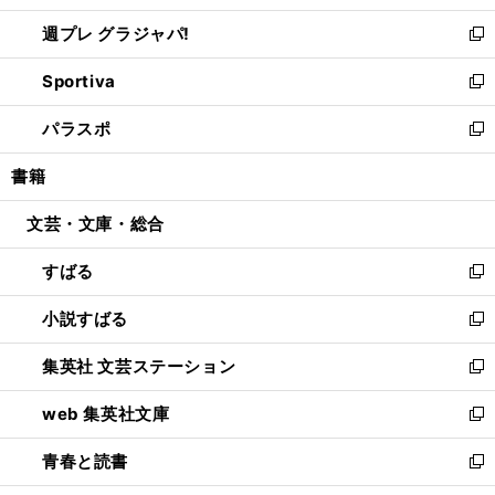
開
ウ
ウ
し
週プレ グラジャパ!
く
で
ィ
い
新
開
ン
ウ
し
Sportiva
く
ド
ィ
い
新
ウ
ン
ウ
し
パラスポ
で
ド
ィ
い
新
開
ウ
ン
ウ
し
書籍
く
で
ド
ィ
い
開
ウ
ン
ウ
文芸・文庫・総合
く
で
ド
ィ
開
ウ
ン
すばる
く
で
ド
新
開
ウ
し
小説すばる
く
で
い
新
開
ウ
し
集英社 文芸ステーション
く
ィ
い
新
ン
ウ
し
web 集英社文庫
ド
ィ
い
新
ウ
ン
ウ
し
青春と読書
で
ド
ィ
い
新
開
ウ
ン
ウ
し