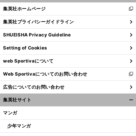
く/
集英社ホームページ
新
閉
し
じ
集英社プライバシーガイドライン
い
る
ウ
SHUEISHA Privacy Guideline
ィ
ン
Setting of Cookies
ド
ウ
web Sportivaについて
で
選
か
」
目
」
開
手村でのお互いの第一印象は「
わいくて美人
「
がすごい
太田りゆと田中佑美が明かすパリ五輪閉会式のカオスの舞台裏
Web Sportivaについてのお問い合わせ
く
新
し
広告についてのお問い合わせ
い
ウ
集英社サイト
ィ
開
ン
く/
マンガ
ド
閉
ウ
じ
少年マンガ
で
る
開