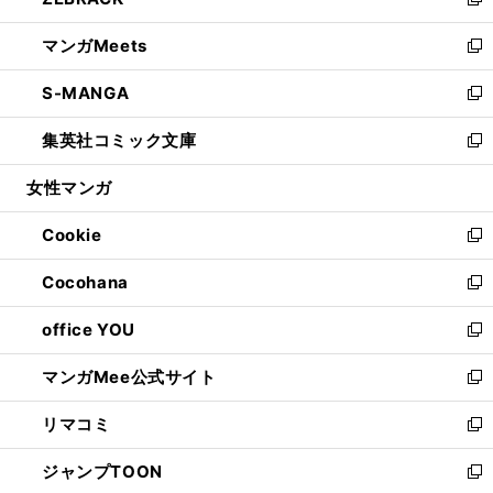
ィ
い
新
開
ウ
ン
ウ
し
マンガMeets
く
で
ド
ィ
い
新
開
ウ
ン
ウ
し
S-MANGA
く
で
ド
ィ
い
新
開
ウ
ン
ウ
し
集英社コミック文庫
く
で
ド
ィ
い
新
開
ウ
ン
ウ
し
女性マンガ
く
で
ド
ィ
い
開
ウ
ン
ウ
Cookie
く
で
ド
ィ
新
開
ウ
ン
し
Cocohana
く
で
ド
い
新
開
ウ
ウ
し
office YOU
く
で
ィ
い
新
開
ン
ウ
し
マンガMee公式サイト
く
ド
ィ
い
新
ウ
ン
ウ
し
リマコミ
で
ド
ィ
い
新
開
ウ
ン
ウ
し
ジャンプTOON
く
で
ド
ィ
い
新