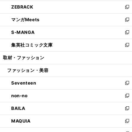
開
ウ
ン
ウ
し
ZEBRACK
く
で
ド
ィ
い
新
開
ウ
ン
ウ
し
マンガMeets
く
で
ド
ィ
い
新
開
ウ
ン
ウ
し
S-MANGA
く
で
ド
ィ
い
新
開
ウ
ン
ウ
し
集英社コミック文庫
く
で
ド
ィ
い
新
開
ウ
ン
ウ
し
取材・ファッション
く
で
ド
ィ
い
開
ウ
ン
ウ
ファッション・美容
く
で
ド
ィ
開
ウ
ン
Seventeen
く
で
ド
新
開
ウ
し
non-no
く
で
い
新
開
ウ
し
BAILA
く
ィ
い
新
ン
ウ
し
MAQUIA
ド
ィ
い
新
ウ
ン
ウ
し