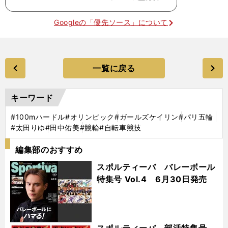
Googleの「優先ソース」について
一覧に戻る
キーワード
#100mハードル
#オリンピック
#ガールズケイリン
#パリ五輪
#太田りゆ
#田中佑美
#競輪
#自転車競技
編集部のおすすめ
スポルティーバ バレーボール
特集号 Vol.4 6月30日発売
スポルティーバ 部活特集号