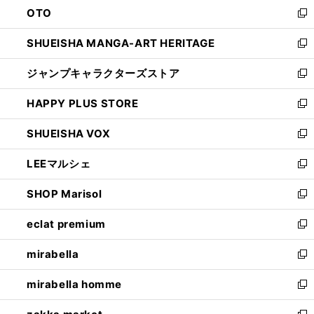
OTO
で
ド
新
開
ウ
し
SHUEISHA MANGA-ART HERITAGE
く
で
い
新
開
ウ
し
ジャンプキャラクターズストア
く
ィ
い
新
ン
ウ
し
HAPPY PLUS STORE
ド
ィ
い
新
ウ
ン
ウ
し
SHUEISHA VOX
で
ド
ィ
い
新
開
ウ
ン
ウ
し
LEEマルシェ
く
で
ド
ィ
い
新
開
ウ
ン
ウ
し
SHOP Marisol
く
で
ド
ィ
い
新
開
ウ
ン
ウ
し
eclat premium
く
で
ド
ィ
い
新
開
ウ
ン
ウ
し
mirabella
く
で
ド
ィ
い
新
開
ウ
ン
ウ
し
mirabella homme
く
で
ド
ィ
い
新
開
ウ
ン
ウ
し
く