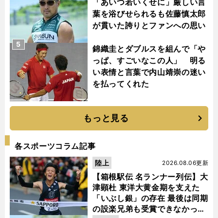
「あいつ若いくせに」厳しい言
葉を浴びせられるも佐藤慎太郎
が貫いた誇りとファンへの思い
5
錦織圭とダブルスを組んで「や
っぱ、すごいなこの人」 明る
い表情と言葉で内山靖崇の迷い
を払ってくれた
もっと見る
各スポーツコラム記事
陸上
2026.08.06更新
【箱根駅伝 名ランナー列伝】大
津顕杜 東洋大黄金期を支えた
「いぶし銀」の存在 最後は同期
の設楽兄弟も受賞できなかった