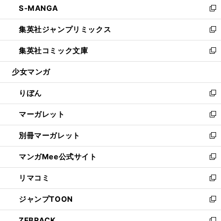
S-MANGA
く
で
ド
ィ
い
新
開
ウ
ン
ウ
し
集英社ジャンプリミックス
く
で
ド
ィ
い
新
開
ウ
ン
ウ
し
集英社コミック文庫
く
で
ド
ィ
い
新
開
ウ
ン
ウ
し
少女マンガ
く
で
ド
ィ
い
開
ウ
ン
ウ
りぼん
く
で
ド
ィ
新
開
ウ
ン
し
マーガレット
く
で
ド
い
新
開
ウ
ウ
し
別冊マーガレット
く
で
ィ
い
新
開
ン
ウ
し
マンガMee公式サイト
く
ド
ィ
い
新
ウ
ン
ウ
し
リマコミ
で
ド
ィ
い
新
開
ウ
ン
ウ
し
ジャンプTOON
く
で
ド
ィ
い
新
開
ウ
ン
ウ
し
ZEBRACK
く
で
ド