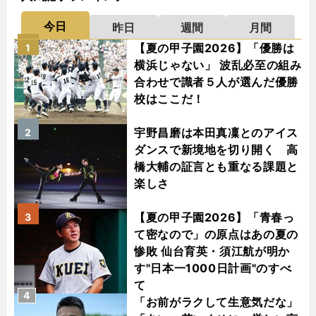
今日
昨日
週間
月間
【夏の甲子園2026】「優勝は
1
横浜じゃない」 波乱必至の組み
合わせで識者５人が選んだ優勝
校はここだ！
宇野昌磨は本田真凜とのアイス
2
ダンスで新境地を切り開く 高
橋大輔の証言とも重なる課題と
楽しさ
【夏の甲子園2026】「青春っ
3
て密なので」の原点はあの夏の
惨敗 仙台育英・須江航が明か
す"日本一1000日計画"のすべ
て
4
「お前がラクして生意気だな」