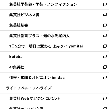
集英社学芸部 - 学芸・ノンフィクション
く
で
ド
ィ
新
開
ウ
ン
し
集英社ビジネス書
く
で
ド
い
新
開
ウ
ウ
し
集英社新書
く
で
ィ
い
新
開
ン
ウ
し
集英社新書プラス - 知の水先案内人
く
ド
ィ
い
新
ウ
ン
ウ
し
1日5分で、明日は変わる よみタイ yomitai
で
ド
ィ
い
新
開
ウ
ン
ウ
し
kotoba
く
で
ド
ィ
い
新
開
ウ
ン
ウ
し
e!集英社
く
で
ド
ィ
い
新
開
ウ
ン
ウ
し
情報・知識＆オピニオン imidas
く
で
ド
ィ
い
新
開
ウ
ン
ウ
し
ライトノベル・ノベライズ
く
で
ド
ィ
い
開
ウ
ン
ウ
集英社Webマガジン コバルト
く
で
ド
ィ
新
開
ウ
ン
し
集英社オレンジ文庫
く
で