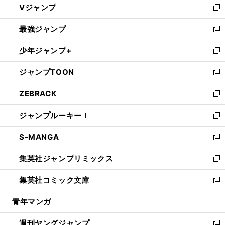
Vジャンプ
ィ
い
新
ン
ウ
し
最強ジャンプ
ド
ィ
い
新
ウ
ン
ウ
し
少年ジャンプ+
で
ド
ィ
い
新
開
ウ
ン
ウ
し
ジャンプTOON
く
で
ド
ィ
い
新
開
ウ
ン
ウ
し
ZEBRACK
く
で
ド
ィ
い
新
開
ウ
ン
ウ
し
ジャンプルーキー！
く
で
ド
ィ
い
新
開
ウ
ン
ウ
し
S-MANGA
く
で
ド
ィ
い
新
開
ウ
ン
ウ
し
集英社ジャンプリミックス
く
で
ド
ィ
い
新
開
ウ
ン
ウ
し
集英社コミック文庫
く
で
ド
ィ
い
新
開
ウ
ン
ウ
し
青年マンガ
く
で
ド
ィ
い
開
ウ
ン
ウ
週刊ヤングジャンプ
く
で
ド
ィ