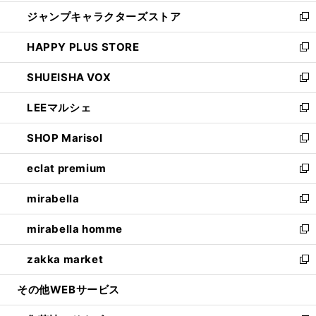
開
ウ
し
ジャンプキャラクターズストア
く
ィ
い
新
ン
ウ
し
HAPPY PLUS STORE
ド
ィ
い
新
ウ
ン
ウ
し
SHUEISHA VOX
で
ド
ィ
い
新
開
ウ
ン
ウ
し
LEEマルシェ
く
で
ド
ィ
い
新
開
ウ
ン
ウ
し
SHOP Marisol
く
で
ド
ィ
い
新
開
ウ
ン
ウ
し
eclat premium
く
で
ド
ィ
い
新
開
ウ
ン
ウ
し
mirabella
く
で
ド
ィ
い
新
開
ウ
ン
ウ
し
mirabella homme
く
で
ド
ィ
い
新
開
ウ
ン
ウ
し
zakka market
く
で
ド
ィ
い
新
開
ウ
ン
ウ
し
その他WEBサービス
く
で
ド
ィ
い
開
ウ
ン
ウ