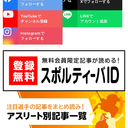
Xでフォローする
ok
フォローする
uTube
LINE
YouTubeで
LINEで
チャンネル登録
アカウント追加
stagra
Instagramで
m
フォローする