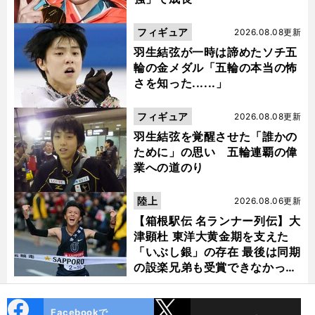
フィギュア
2026.08.08更新
羽生結弦が一時は諦めたソチ五
輪の金メダル「五輪の本当の怖
さを知った......」
フィギュア
2026.08.08更新
羽生結弦を覚醒させた「誰かの
ために」の思い 五輪連覇の偉
業への道のり
陸上
2026.08.06更新
【箱根駅伝 名ランナー列伝】大
津顕杜 東洋大黄金期を支えた
「いぶし銀」の存在 最後は同期
の設楽兄弟も受賞できなかった
金栗杯に輝く
cebo
X
Facebookで