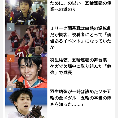
ために」の思い 五輪連覇の偉
業への道のり
Ｊリーグ開幕戦は白熱の逆転劇
2
だが観客、視聴者にとって「価
値あるイベント」になっていた
か
羽生結弦、五輪連覇の舞台裏
3
ケガで欠場中に取り組んだ「勉
強」で成長
4
羽生結弦が一時は諦めたソチ五
輪の金メダル「五輪の本当の怖
さを知った......」