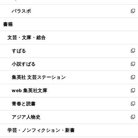
ウ
ン
ウ
し
パラスポ
で
ド
ィ
い
新
開
ウ
ン
ウ
し
書籍
く
で
ド
ィ
い
開
ウ
ン
ウ
文芸・文庫・総合
く
で
ド
ィ
開
ウ
ン
すばる
く
で
ド
新
開
ウ
し
小説すばる
く
で
い
新
開
ウ
し
集英社 文芸ステーション
く
ィ
い
新
ン
ウ
し
web 集英社文庫
ド
ィ
い
新
ウ
ン
ウ
し
青春と読書
で
ド
ィ
い
新
開
ウ
ン
ウ
し
アジア人物史
く
で
ド
ィ
い
新
開
ウ
ン
ウ
し
学芸・ノンフィクション・新書
く
で
ド
ィ
い
開
ウ
ン
ウ