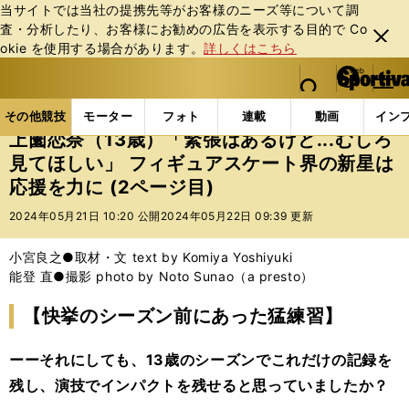
当サイトでは当社の提携先等がお客様のニーズ等について調
査・分析したり、お客様にお勧めの広告を表⽰する⽬的で Co
閉じ
okie を使⽤する場合があります。
詳しくはこちら
る
マイペ
web Sportiva (webスポルティーバ)
検索
メニュ
we
ー
その他競技の記事一覧
フィギュア
上薗恋奈（13歳
b
ジ
その他競技
モーター
フォト
連載
動画
イン
ス
上薗恋奈（13歳）「緊張はあるけど...むしろ
ポ
見てほしい」 フィギュアスケート界の新星は
ル
応援を力に (2ページ目)
テ
ィ
2024年05月21日 10:20 公開
2024年05月22日 09:39 更新
ー
バ
小宮良之●取材・文 text by Komiya Yoshiyuki
能登 直●撮影 photo by Noto Sunao（a presto）
【快挙のシーズン前にあった猛練習】
ーーそれにしても、13歳のシーズンでこれだけの記録を
残し、演技でインパクトを残せると思っていましたか？