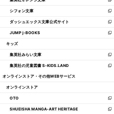
ド
い
新
開
ウ
ウ
し
シフォン文庫
く
で
ィ
い
新
開
ン
ウ
し
ダッシュエックス文庫公式サイト
く
ド
ィ
い
新
ウ
ン
ウ
し
JUMP j-BOOKS
で
ド
ィ
い
新
開
ウ
ン
ウ
し
キッズ
く
で
ド
ィ
い
開
ウ
ン
ウ
集英社みらい文庫
く
で
ド
ィ
新
開
ウ
ン
し
集英社の児童図書 S-KIDS.LAND
く
で
ド
い
新
開
ウ
ウ
し
オンラインストア・
その他WEBサービス
く
で
ィ
い
開
ン
ウ
オンラインストア
く
ド
ィ
ウ
ン
OTO
で
ド
新
開
ウ
し
SHUEISHA MANGA-ART HERITAGE
く
で
い
新