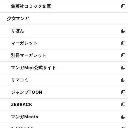
ウ
ン
ウ
し
集英社コミック文庫
く
で
ド
ィ
い
新
開
ウ
ン
ウ
し
少女マンガ
く
で
ド
ィ
い
開
ウ
ン
ウ
りぼん
く
で
ド
ィ
新
開
ウ
ン
し
マーガレット
く
で
ド
い
新
開
ウ
ウ
し
別冊マーガレット
く
で
ィ
い
新
開
ン
ウ
し
マンガMee公式サイト
く
ド
ィ
い
新
ウ
ン
ウ
し
リマコミ
で
ド
ィ
い
新
開
ウ
ン
ウ
し
ジャンプTOON
く
で
ド
ィ
い
新
開
ウ
ン
ウ
し
ZEBRACK
く
で
ド
ィ
い
新
開
ウ
ン
ウ
し
マンガMeets
く
で
ド
ィ
い
新
開
ウ
ン
ウ
し