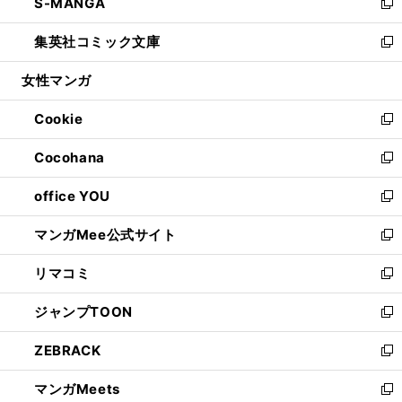
S-MANGA
く
で
ド
ィ
い
新
開
ウ
ン
ウ
し
集英社コミック文庫
く
で
ド
ィ
い
新
開
ウ
ン
ウ
し
女性マンガ
く
で
ド
ィ
い
開
ウ
ン
ウ
Cookie
く
で
ド
ィ
新
開
ウ
ン
し
Cocohana
く
で
ド
い
新
開
ウ
ウ
し
office YOU
く
で
ィ
い
新
開
ン
ウ
し
マンガMee公式サイト
く
ド
ィ
い
新
ウ
ン
ウ
し
リマコミ
で
ド
ィ
い
新
開
ウ
ン
ウ
し
ジャンプTOON
く
で
ド
ィ
い
新
開
ウ
ン
ウ
し
ZEBRACK
く
で
ド
ィ
い
新
開
ウ
ン
ウ
し
マンガMeets
く
で
ド
ィ
い
新