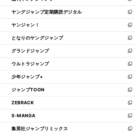
新
開
ウ
ン
し
ヤングジャンプ定期購読デジタル
く
で
ド
い
新
開
ウ
ウ
し
ヤンジャン！
く
で
ィ
い
新
開
ン
ウ
し
となりのヤングジャンプ
く
ド
ィ
い
新
ウ
ン
ウ
し
グランドジャンプ
で
ド
ィ
い
新
開
ウ
ン
ウ
し
ウルトラジャンプ
く
で
ド
ィ
い
新
開
ウ
ン
ウ
し
少年ジャンプ+
く
で
ド
ィ
い
新
開
ウ
ン
ウ
し
ジャンプTOON
く
で
ド
ィ
い
新
開
ウ
ン
ウ
し
ZEBRACK
く
で
ド
ィ
い
新
開
ウ
ン
ウ
し
S-MANGA
く
で
ド
ィ
い
新
開
ウ
ン
ウ
し
集英社ジャンプリミックス
く
で
ド
ィ
い
新
開