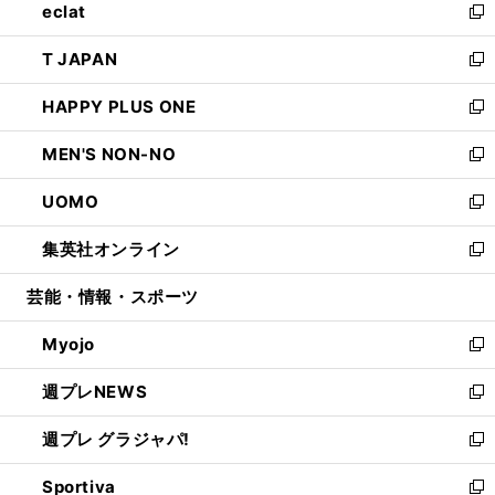
eclat
く
で
ド
ィ
い
新
開
ウ
ン
ウ
し
T JAPAN
く
で
ド
ィ
い
新
開
ウ
ン
ウ
し
HAPPY PLUS ONE
く
で
ド
ィ
い
新
開
ウ
ン
ウ
し
MEN'S NON-NO
く
で
ド
ィ
い
新
開
ウ
ン
ウ
し
UOMO
く
で
ド
ィ
い
新
開
ウ
ン
ウ
し
集英社オンライン
く
で
ド
ィ
い
新
開
ウ
ン
ウ
し
芸能・情報・スポーツ
く
で
ド
ィ
い
開
ウ
ン
ウ
Myojo
く
で
ド
ィ
新
開
ウ
ン
し
週プレNEWS
く
で
ド
い
新
開
ウ
ウ
し
週プレ グラジャパ!
く
で
ィ
い
新
開
ン
ウ
し
Sportiva
く
ド
ィ
い
新