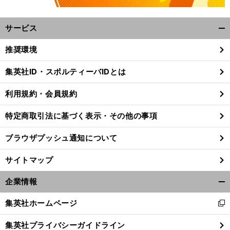
サービス
開
く/
推奨環境
閉
じ
集英社ID・スポルティーバIDとは
る
前
利用規約・会員規約
へ
特定商取引法に基づく表示・その他の事項
ブラウザプッシュ通知について
サイトマップ
企業情報
開
く/
集英社ホームページ
新
閉
し
じ
集英社プライバシーガイドライン
い
る