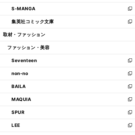
開
ウ
ン
ウ
し
S-MANGA
く
で
ド
ィ
い
新
開
ウ
ン
ウ
し
集英社コミック文庫
く
で
ド
ィ
い
新
開
ウ
ン
ウ
し
取材・ファッション
く
で
ド
ィ
い
開
ウ
ン
ウ
ファッション・美容
く
で
ド
ィ
開
ウ
ン
Seventeen
く
で
ド
新
開
ウ
し
non-no
く
で
い
新
開
ウ
し
BAILA
く
ィ
い
新
ン
ウ
し
MAQUIA
ド
ィ
い
新
ウ
ン
ウ
し
SPUR
で
ド
ィ
い
新
開
ウ
ン
ウ
し
LEE
く
で
ド
ィ
い
新
開
ウ
ン
ウ
し