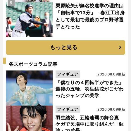
5
栗原陵矢が無名校進学の理由は
「自転車で13分」 春江工出身
として最初で最後のプロ野球選
手となった
もっと見る
各スポーツコラム記事
フィギュア
2026.08.09更新
「僕なりの４回転半ができた」
最後の五輪、羽生結弦がこだわ
ったジャンプの美学
フィギュア
2026.08.09更新
羽生結弦、五輪連覇の舞台裏
ケガで欠場中に取り組んだ「勉
強」で成長