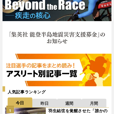
人気記事ランキング
今日
昨日
週間
月間
羽生結弦を覚醒させた「誰かの
1