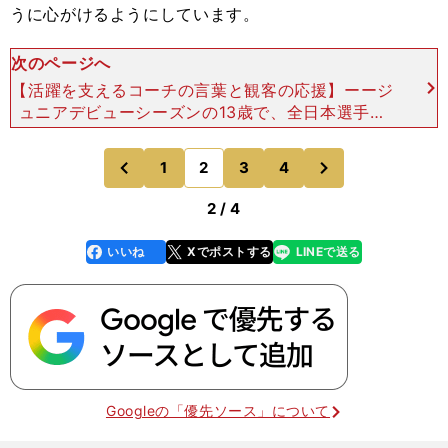
うに心がけるようにしています。
次のページへ
【活躍を支えるコーチの言葉と観客の応援】ーージ
ュニアデビューシーズンの13歳で、全日本選手権
４位は快挙と言えるでしょう。ショートプログラム
（SP）が終わった段階で最終グループ入りし、メ
次
1
2
3
4
のページへ
のページへ
ディアのなかで
前
2 / 4
いいね
Xでポストする
LINEで送る
line
faceboo
x
k
Googleの「優先ソース」について