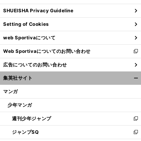
ウ
SHUEISHA Privacy Guideline
ィ
ン
Setting of Cookies
ド
ウ
web Sportivaについて
で
開
Web Sportivaについてのお問い合わせ
く
新
し
広告についてのお問い合わせ
い
ウ
集英社サイト
ィ
開
ン
く/
マンガ
ド
閉
ウ
じ
少年マンガ
で
る
開
週刊少年ジャンプ
く
新
し
ジャンプSQ
い
新
ウ
し