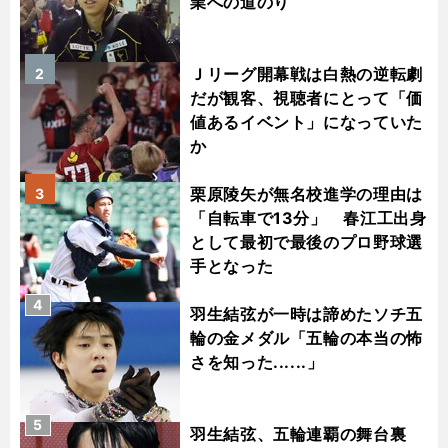
業への道のり
Ｊリーグ開幕戦は白熱の逆転劇
2
だが観客、視聴者にとって「価
値あるイベント」になっていた
か
栗原陵矢が無名校進学の理由は
3
「自転車で13分」 春江工出身
として最初で最後のプロ野球選
手となった
4
羽生結弦が一時は諦めたソチ五
輪の金メダル「五輪の本当の怖
さを知った......」
5
羽生結弦、五輪連覇の舞台裏