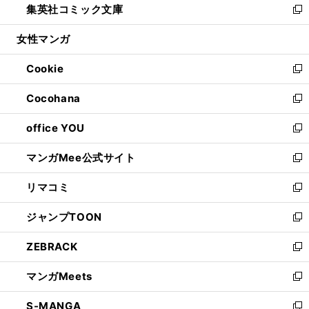
集英社コミック文庫
く
で
ド
ィ
い
新
開
ウ
ン
ウ
し
女性マンガ
く
で
ド
ィ
い
開
ウ
ン
ウ
Cookie
く
で
ド
ィ
新
開
ウ
ン
し
Cocohana
く
で
ド
い
新
開
ウ
ウ
し
office YOU
く
で
ィ
い
新
開
ン
ウ
し
マンガMee公式サイト
く
ド
ィ
い
新
ウ
ン
ウ
し
リマコミ
で
ド
ィ
い
新
開
ウ
ン
ウ
し
ジャンプTOON
く
で
ド
ィ
い
新
開
ウ
ン
ウ
し
ZEBRACK
く
で
ド
ィ
い
新
開
ウ
ン
ウ
し
マンガMeets
く
で
ド
ィ
い
新
開
ウ
ン
ウ
し
S-MANGA
く
で
ド
ィ
い
新