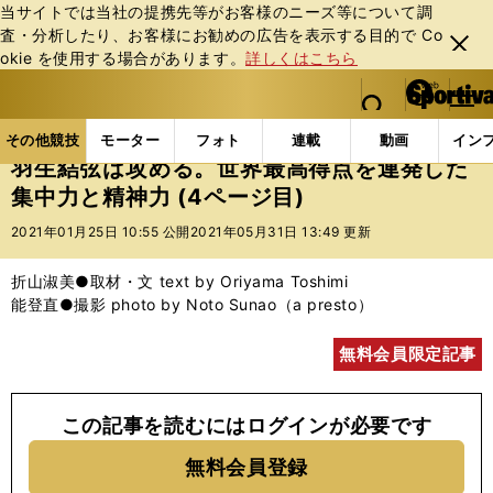
当サイトでは当社の提携先等がお客様のニーズ等について調
査・分析したり、お客様にお勧めの広告を表⽰する⽬的で Co
閉じ
okie を使⽤する場合があります。
詳しくはこちら
る
マイペ
web Sportiva (webスポルティーバ)
検索
メニュ
we
ー
その他競技の記事一覧
フィギュア
羽生結弦は攻め
b
ジ
その他競技
モーター
フォト
連載
動画
イン
ス
羽生結弦は攻める。世界最高得点を連発した
ポ
集中力と精神力 (4ページ目)
ル
テ
2021年01月25日 10:55 公開
2021年05月31日 13:49 更新
ィ
ー
折山淑美●取材・文 text by Oriyama Toshimi
バ
能登直●撮影 photo by Noto Sunao（a presto）
無料会員限定記事
この記事を読むにはログインが必要です
無料会員登録