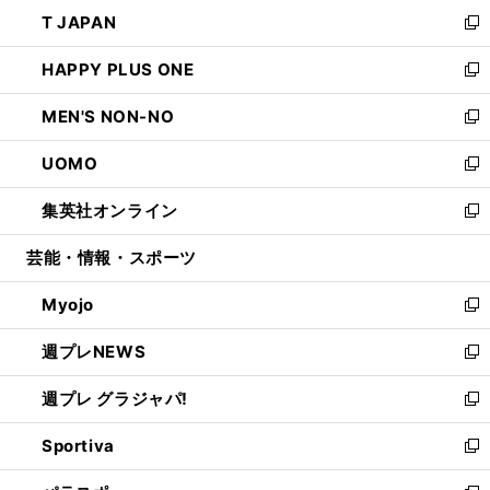
ン
ウ
し
T JAPAN
く
で
ド
ィ
い
新
開
ウ
ン
ウ
し
HAPPY PLUS ONE
く
で
ド
ィ
い
新
開
ウ
ン
ウ
し
MEN'S NON-NO
く
で
ド
ィ
い
新
開
ウ
ン
ウ
し
UOMO
く
で
ド
ィ
い
新
開
ウ
ン
ウ
し
集英社オンライン
く
で
ド
ィ
い
新
開
ウ
ン
ウ
し
芸能・情報・スポーツ
く
で
ド
ィ
い
開
ウ
ン
ウ
Myojo
く
で
ド
ィ
新
開
ウ
ン
し
週プレNEWS
く
で
ド
い
新
開
ウ
ウ
し
週プレ グラジャパ!
く
で
ィ
い
新
開
ン
ウ
し
Sportiva
く
ド
ィ
い
新
ウ
ン
ウ
し