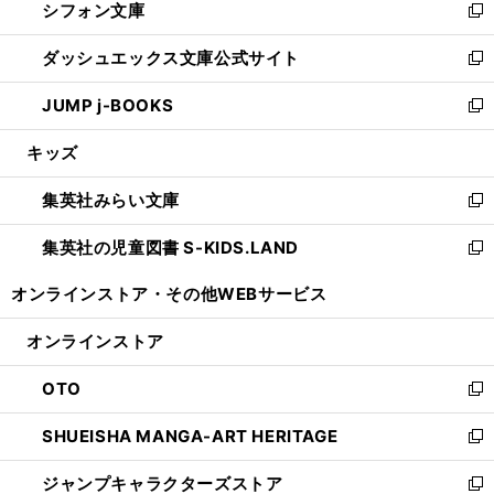
シフォン文庫
く
で
ィ
い
新
開
ン
ウ
し
ダッシュエックス文庫公式サイト
く
ド
ィ
い
新
ウ
ン
ウ
し
JUMP j-BOOKS
で
ド
ィ
い
新
開
ウ
ン
ウ
し
キッズ
く
で
ド
ィ
い
開
ウ
ン
ウ
集英社みらい文庫
く
で
ド
ィ
新
開
ウ
ン
し
集英社の児童図書 S-KIDS.LAND
く
で
ド
い
新
開
ウ
ウ
し
オンラインストア・
その他WEBサービス
く
で
ィ
い
開
ン
ウ
オンラインストア
く
ド
ィ
ウ
ン
OTO
で
ド
新
開
ウ
し
SHUEISHA MANGA-ART HERITAGE
く
で
い
新
開
ウ
し
ジャンプキャラクターズストア
く
ィ
い
新