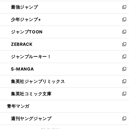
ン
ウ
し
最強ジャンプ
ド
ィ
い
新
ウ
ン
ウ
し
少年ジャンプ+
で
ド
ィ
い
新
開
ウ
ン
ウ
し
ジャンプTOON
く
で
ド
ィ
い
新
開
ウ
ン
ウ
し
ZEBRACK
く
で
ド
ィ
い
新
開
ウ
ン
ウ
し
ジャンプルーキー！
く
で
ド
ィ
い
新
開
ウ
ン
ウ
し
S-MANGA
く
で
ド
ィ
い
新
開
ウ
ン
ウ
し
集英社ジャンプリミックス
く
で
ド
ィ
い
新
開
ウ
ン
ウ
し
集英社コミック文庫
く
で
ド
ィ
い
新
開
ウ
ン
ウ
し
青年マンガ
く
で
ド
ィ
い
開
ウ
ン
ウ
週刊ヤングジャンプ
く
で
ド
ィ
新
開
ウ
ン
し