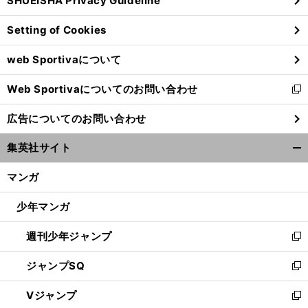
SHUEISHA Privacy Guideline
ィ
ン
Setting of Cookies
ド
ウ
web Sportivaについて
で
開
Web Sportivaについてのお問い合わせ
く
新
し
広告についてのお問い合わせ
い
ウ
集英社サイト
ィ
開
ン
く/
マンガ
ド
閉
ウ
じ
少年マンガ
で
る
開
週刊少年ジャンプ
く
新
し
ジャンプSQ
い
新
ウ
し
Vジャンプ
ィ
い
新