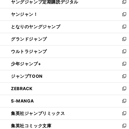
ヤングジャンプ定期購読デジタル
く
で
ド
い
新
開
ウ
ウ
し
ヤンジャン！
く
で
ィ
い
新
開
ン
ウ
し
となりのヤングジャンプ
く
ド
ィ
い
新
ウ
ン
ウ
し
グランドジャンプ
で
ド
ィ
い
新
開
ウ
ン
ウ
し
ウルトラジャンプ
く
で
ド
ィ
い
新
開
ウ
ン
ウ
し
少年ジャンプ+
く
で
ド
ィ
い
新
開
ウ
ン
ウ
し
ジャンプTOON
く
で
ド
ィ
い
新
開
ウ
ン
ウ
し
ZEBRACK
く
で
ド
ィ
い
新
開
ウ
ン
ウ
し
S-MANGA
く
で
ド
ィ
い
新
開
ウ
ン
ウ
し
集英社ジャンプリミックス
く
で
ド
ィ
い
新
開
ウ
ン
ウ
し
集英社コミック文庫
く
で
ド
ィ
い
新