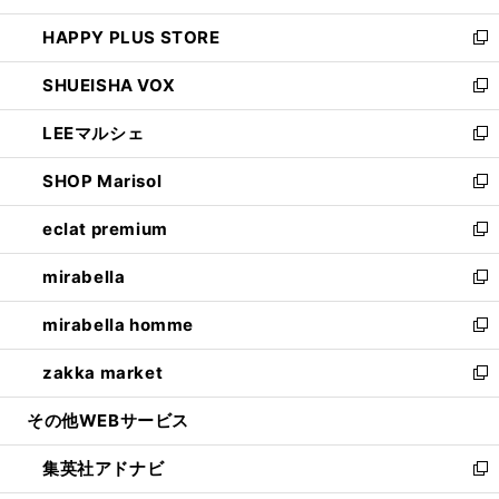
ン
ウ
し
HAPPY PLUS STORE
ド
ィ
い
新
ウ
ン
ウ
し
SHUEISHA VOX
で
ド
ィ
い
新
開
ウ
ン
ウ
し
LEEマルシェ
く
で
ド
ィ
い
新
開
ウ
ン
ウ
し
SHOP Marisol
く
で
ド
ィ
い
新
開
ウ
ン
ウ
し
eclat premium
く
で
ド
ィ
い
新
開
ウ
ン
ウ
し
mirabella
く
で
ド
ィ
い
新
開
ウ
ン
ウ
し
mirabella homme
く
で
ド
ィ
い
新
開
ウ
ン
ウ
し
zakka market
く
で
ド
ィ
い
新
開
ウ
ン
ウ
し
その他WEBサービス
く
で
ド
ィ
い
開
ウ
ン
ウ
集英社アドナビ
く
で
ド
ィ
新
開
ウ
ン
し