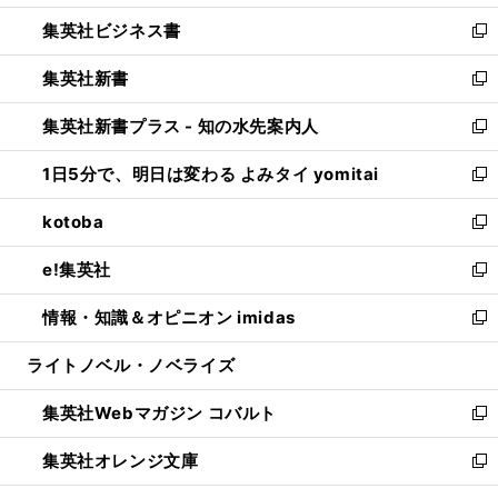
開
ウ
ン
し
集英社ビジネス書
く
で
ド
い
新
開
ウ
ウ
し
集英社新書
く
で
ィ
い
新
開
ン
ウ
し
集英社新書プラス - 知の水先案内人
く
ド
ィ
い
新
ウ
ン
ウ
し
1日5分で、明日は変わる よみタイ yomitai
で
ド
ィ
い
新
開
ウ
ン
ウ
し
kotoba
く
で
ド
ィ
い
新
開
ウ
ン
ウ
し
e!集英社
く
で
ド
ィ
い
新
開
ウ
ン
ウ
し
情報・知識＆オピニオン imidas
く
で
ド
ィ
い
新
開
ウ
ン
ウ
し
ライトノベル・ノベライズ
く
で
ド
ィ
い
開
ウ
ン
ウ
集英社Webマガジン コバルト
く
で
ド
ィ
新
開
ウ
ン
し
集英社オレンジ文庫
く
で
ド
い
新
開
ウ
ウ
し