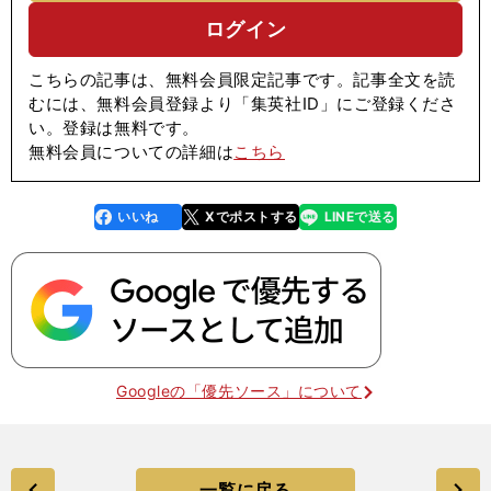
ログイン
こちらの記事は、無料会員限定記事です。記事全文を読
むには、無料会員登録より「集英社ID」にご登録くださ
い。登録は無料です。
無料会員についての詳細は
こちら
いいね
Xでポストする
LINEで送る
line
faceboo
x
k
Googleの「優先ソース」について
一覧に戻る