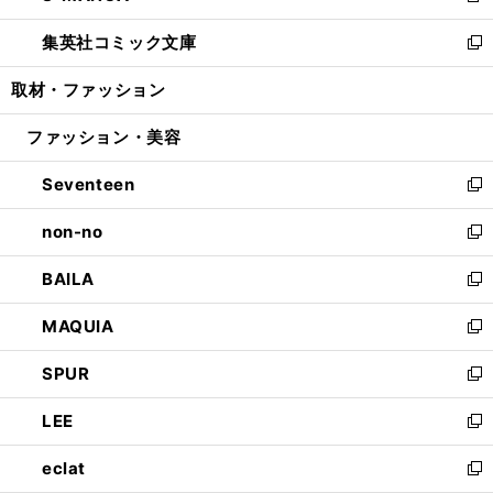
開
ウ
ン
ウ
し
集英社コミック文庫
く
で
ド
ィ
い
新
開
ウ
ン
ウ
し
取材・ファッション
く
で
ド
ィ
い
開
ウ
ン
ウ
ファッション・美容
く
で
ド
ィ
開
ウ
ン
Seventeen
く
で
ド
新
開
ウ
し
non-no
く
で
い
新
開
ウ
し
BAILA
く
ィ
い
新
ン
ウ
し
MAQUIA
ド
ィ
い
新
ウ
ン
ウ
し
SPUR
で
ド
ィ
い
新
開
ウ
ン
ウ
し
LEE
く
で
ド
ィ
い
新
開
ウ
ン
ウ
し
eclat
く
で
ド
ィ
い
新
開
ウ