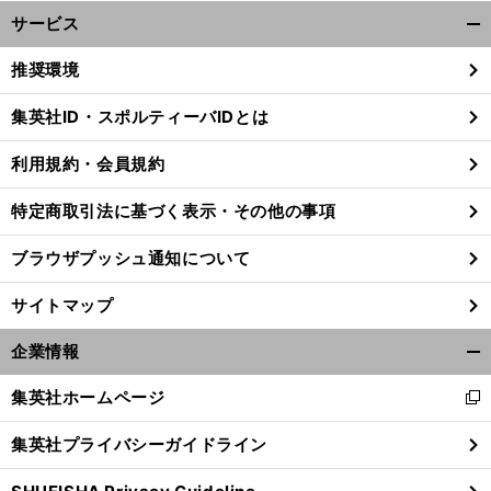
サービス
開
く/
推奨環境
閉
じ
集英社ID・スポルティーバIDとは
る
利用規約・会員規約
特定商取引法に基づく表示・その他の事項
ブラウザプッシュ通知について
サイトマップ
企業情報
開
く/
集英社ホームページ
新
閉
し
じ
集英社プライバシーガイドライン
い
る
ウ