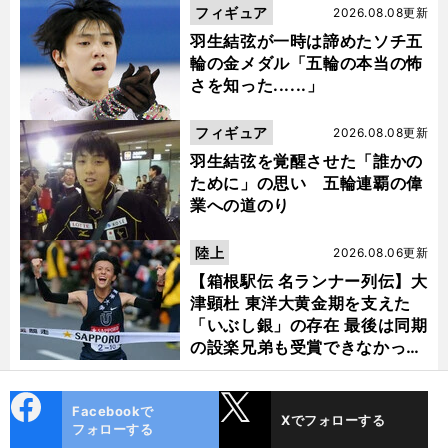
フィギュア
2026.08.08更新
羽生結弦が一時は諦めたソチ五
輪の金メダル「五輪の本当の怖
さを知った......」
フィギュア
2026.08.08更新
羽生結弦を覚醒させた「誰かの
ために」の思い 五輪連覇の偉
業への道のり
陸上
2026.08.06更新
【箱根駅伝 名ランナー列伝】大
津顕杜 東洋大黄金期を支えた
「いぶし銀」の存在 最後は同期
の設楽兄弟も受賞できなかった
金栗杯に輝く
cebo
X
Facebookで
Xでフォローする
ok
フォローする