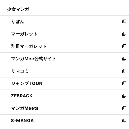
開
ウ
ン
ウ
し
少女マンガ
く
で
ド
ィ
い
開
ウ
ン
ウ
りぼん
く
で
ド
ィ
新
開
ウ
ン
し
マーガレット
く
で
ド
い
新
開
ウ
ウ
し
別冊マーガレット
く
で
ィ
い
新
開
ン
ウ
し
マンガMee公式サイト
く
ド
ィ
い
新
ウ
ン
ウ
し
リマコミ
で
ド
ィ
い
新
開
ウ
ン
ウ
し
ジャンプTOON
く
で
ド
ィ
い
新
開
ウ
ン
ウ
し
ZEBRACK
く
で
ド
ィ
い
新
開
ウ
ン
ウ
し
マンガMeets
く
で
ド
ィ
い
新
開
ウ
ン
ウ
し
S-MANGA
く
で
ド
ィ
い
新
開
ウ
ン
ウ
し