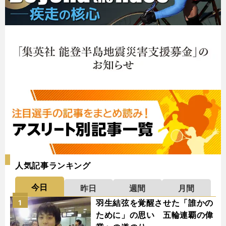
人気記事ランキング
今日
昨日
週間
月間
羽生結弦を覚醒させた「誰かの
1
ために」の思い 五輪連覇の偉