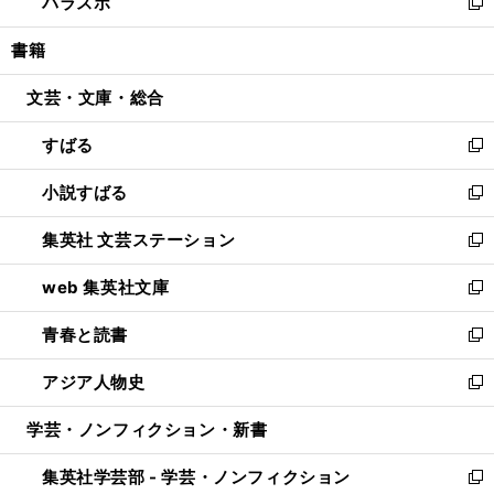
パラスポ
で
ド
ィ
い
新
開
ウ
ン
ウ
し
書籍
く
で
ド
ィ
い
開
ウ
ン
ウ
文芸・文庫・総合
く
で
ド
ィ
開
ウ
ン
すばる
く
で
ド
新
開
ウ
し
小説すばる
く
で
い
新
開
ウ
し
集英社 文芸ステーション
く
ィ
い
新
ン
ウ
し
web 集英社文庫
ド
ィ
い
新
ウ
ン
ウ
し
青春と読書
で
ド
ィ
い
新
開
ウ
ン
ウ
し
アジア人物史
く
で
ド
ィ
い
新
開
ウ
ン
ウ
し
学芸・ノンフィクション・新書
く
で
ド
ィ
い
開
ウ
ン
ウ
集英社学芸部 - 学芸・ノンフィクション
く
で
ド
ィ
新