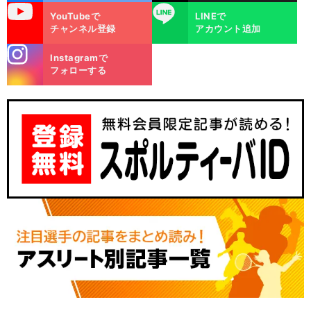
uTube
LINE
YouTubeで
LINEで
チャンネル登録
アカウント追加
stagra
Instagramで
m
フォローする