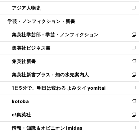
開
ウ
ン
ウ
し
アジア人物史
く
で
ド
ィ
い
新
開
ウ
ン
ウ
し
学芸・ノンフィクション・新書
く
で
ド
ィ
い
開
ウ
ン
ウ
集英社学芸部 - 学芸・ノンフィクション
く
で
ド
ィ
新
開
ウ
ン
し
集英社ビジネス書
く
で
ド
い
新
開
ウ
ウ
し
集英社新書
く
で
ィ
い
新
開
ン
ウ
し
集英社新書プラス - 知の水先案内人
く
ド
ィ
い
新
ウ
ン
ウ
し
1日5分で、明日は変わる よみタイ yomitai
で
ド
ィ
い
新
開
ウ
ン
ウ
し
kotoba
く
で
ド
ィ
い
新
開
ウ
ン
ウ
し
e!集英社
く
で
ド
ィ
い
新
開
ウ
ン
ウ
し
情報・知識＆オピニオン imidas
く
で
ド
ィ
い
新
開
ウ
ン
ウ
し