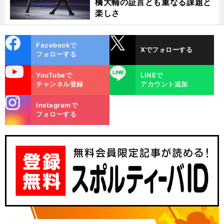
橋大輔の証言とも重なる課題と
楽しさ
cebo
X
Facebookで
Xでフォローする
ok
フォローする
uTube
LINE
YouTubeで
LINEで
チャンネル登録
アカウント追加
stagra
Instagramで
m
フォローする