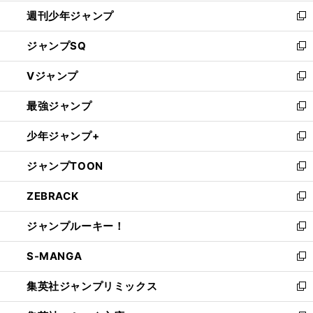
開
週刊少年ジャンプ
く
新
し
ジャンプSQ
い
新
ウ
し
Vジャンプ
ィ
い
新
ン
ウ
し
最強ジャンプ
ド
ィ
い
新
ウ
ン
ウ
し
少年ジャンプ+
で
ド
ィ
い
新
開
ウ
ン
ウ
し
ジャンプTOON
く
で
ド
ィ
い
新
開
ウ
ン
ウ
し
ZEBRACK
く
で
ド
ィ
い
新
開
ウ
ン
ウ
し
ジャンプルーキー！
く
で
ド
ィ
い
新
開
ウ
ン
ウ
し
S-MANGA
く
で
ド
ィ
い
新
開
ウ
ン
ウ
し
集英社ジャンプリミックス
く
で
ド
ィ
い
新
開
ウ
ン
ウ
し