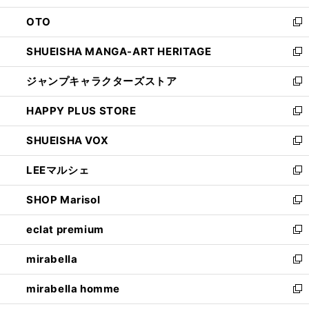
ウ
ン
OTO
で
ド
新
開
ウ
し
SHUEISHA MANGA-ART HERITAGE
く
で
い
新
開
ウ
し
ジャンプキャラクターズストア
く
ィ
い
新
ン
ウ
し
HAPPY PLUS STORE
ド
ィ
い
新
ウ
ン
ウ
し
SHUEISHA VOX
で
ド
ィ
い
新
開
ウ
ン
ウ
し
LEEマルシェ
く
で
ド
ィ
い
新
開
ウ
ン
ウ
し
SHOP Marisol
く
で
ド
ィ
い
新
開
ウ
ン
ウ
し
eclat premium
く
で
ド
ィ
い
新
開
ウ
ン
ウ
し
mirabella
く
で
ド
ィ
い
新
開
ウ
ン
ウ
し
mirabella homme
く
で
ド
ィ
い
新
開
ウ
ン
ウ
し