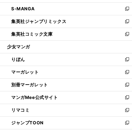
開
ウ
ン
ウ
し
S-MANGA
く
で
ド
ィ
い
新
開
ウ
ン
ウ
し
集英社ジャンプリミックス
く
で
ド
ィ
い
新
開
ウ
ン
ウ
し
集英社コミック文庫
く
で
ド
ィ
い
新
開
ウ
ン
ウ
し
少女マンガ
く
で
ド
ィ
い
開
ウ
ン
ウ
りぼん
く
で
ド
ィ
新
開
ウ
ン
し
マーガレット
く
で
ド
い
新
開
ウ
ウ
し
別冊マーガレット
く
で
ィ
い
新
開
ン
ウ
し
マンガMee公式サイト
く
ド
ィ
い
新
ウ
ン
ウ
し
リマコミ
で
ド
ィ
い
新
開
ウ
ン
ウ
し
ジャンプTOON
く
で
ド
ィ
い
新
開
ウ
ン
ウ
し