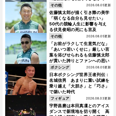
金栗杯に輝く
その他
2026.08.05更新
佐藤慎太郎が描く引き際の美学
「弱くなる自分も見せたい」
50代の競輪人生に影響を与え
る伏見俊昭の死にも言及
その他
2026.08.05更新
「お前がラクして生意気だな」
「あいつ若いくせに」厳しい言
葉を浴びせられるも佐藤慎太郎
が貫いた誇りとファンへの思い
ボクシング
2026.08.05更新
日本ボクシング世界王者列伝：
名城信男 あまりに重い試練を
乗り越え「大胆さ」と「巧さ」
で築いた時代
フィギュア
2026.08.03更新
宇野昌磨は本田真凜とのアイス
ダンスで新境地を切り開く 高