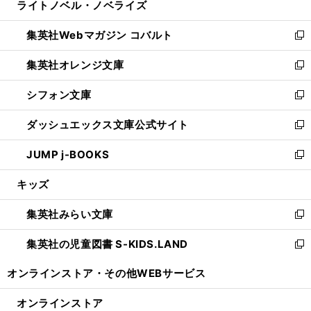
ライトノベル・ノベライズ
く
で
ド
ィ
い
開
ウ
ン
ウ
集英社Webマガジン コバルト
く
で
ド
ィ
新
開
ウ
ン
し
集英社オレンジ文庫
く
で
ド
い
新
開
ウ
ウ
し
シフォン文庫
く
で
ィ
い
新
開
ン
ウ
し
ダッシュエックス文庫公式サイト
く
ド
ィ
い
新
ウ
ン
ウ
し
JUMP j-BOOKS
で
ド
ィ
い
新
開
ウ
ン
ウ
し
キッズ
く
で
ド
ィ
い
開
ウ
ン
ウ
集英社みらい文庫
く
で
ド
ィ
新
開
ウ
ン
し
集英社の児童図書 S-KIDS.LAND
く
で
ド
い
新
開
ウ
ウ
し
オンラインストア・
その他WEBサービス
く
で
ィ
い
開
ン
ウ
オンラインストア
く
ド
ィ