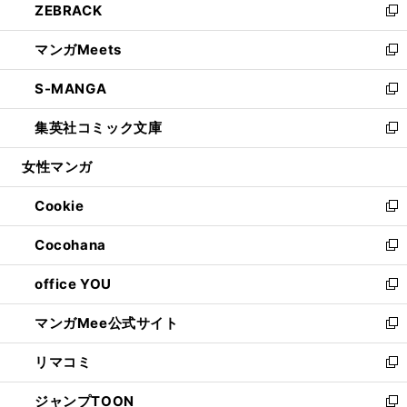
ZEBRACK
く
で
ド
ィ
い
新
開
ウ
ン
ウ
し
マンガMeets
く
で
ド
ィ
い
新
開
ウ
ン
ウ
し
S-MANGA
く
で
ド
ィ
い
新
開
ウ
ン
ウ
し
集英社コミック文庫
く
で
ド
ィ
い
新
開
ウ
ン
ウ
し
女性マンガ
く
で
ド
ィ
い
開
ウ
ン
ウ
Cookie
く
で
ド
ィ
新
開
ウ
ン
し
Cocohana
く
で
ド
い
新
開
ウ
ウ
し
office YOU
く
で
ィ
い
新
開
ン
ウ
し
マンガMee公式サイト
く
ド
ィ
い
新
ウ
ン
ウ
し
リマコミ
で
ド
ィ
い
新
開
ウ
ン
ウ
し
ジャンプTOON
く
で
ド
ィ
い
新