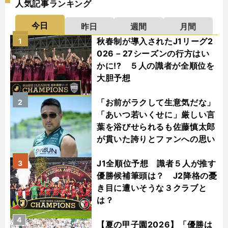
人気記事ランキング
今日
昨日
週間
月間
秋春制が導入されたJ1リーグ2
1
026－27シーズンの行方はい
かに!? ５人の識者が全順位を
大胆予想
「お前がラクして生意気だな」
2
「あいつ若いくせに」厳しい言
葉を浴びせられるも佐藤慎太郎
が貫いた誇りとファンへの思い
J1全順位予想 識者５人が推す
3
優勝候補筆頭は？ J2降格の憂
き目に遭いそうな３クラブと
は？
4
【夏の甲子園2026】「優勝は