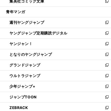
集英社コミック文庫
く
で
ド
ィ
い
新
開
ウ
ン
ウ
し
青年マンガ
く
で
ド
ィ
い
開
ウ
ン
ウ
週刊ヤングジャンプ
く
で
ド
ィ
新
開
ウ
ン
し
ヤングジャンプ定期購読デジタル
く
で
ド
い
新
開
ウ
ウ
し
ヤンジャン！
く
で
ィ
い
新
開
ン
ウ
し
となりのヤングジャンプ
く
ド
ィ
い
新
ウ
ン
ウ
し
グランドジャンプ
で
ド
ィ
い
新
開
ウ
ン
ウ
し
ウルトラジャンプ
く
で
ド
ィ
い
新
開
ウ
ン
ウ
し
少年ジャンプ+
く
で
ド
ィ
い
新
開
ウ
ン
ウ
し
ジャンプTOON
く
で
ド
ィ
い
新
開
ウ
ン
ウ
し
ZEBRACK
く
で
ド
ィ
い
新