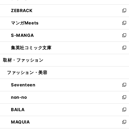
開
ウ
ン
ウ
し
ZEBRACK
く
で
ド
ィ
い
新
開
ウ
ン
ウ
し
マンガMeets
く
で
ド
ィ
い
新
開
ウ
ン
ウ
し
S-MANGA
く
で
ド
ィ
い
新
開
ウ
ン
ウ
し
集英社コミック文庫
く
で
ド
ィ
い
新
開
ウ
ン
ウ
し
取材・ファッション
く
で
ド
ィ
い
開
ウ
ン
ウ
ファッション・美容
く
で
ド
ィ
開
ウ
ン
Seventeen
く
で
ド
新
開
ウ
し
non-no
く
で
い
新
開
ウ
し
BAILA
く
ィ
い
新
ン
ウ
し
MAQUIA
ド
ィ
い
新
ウ
ン
ウ