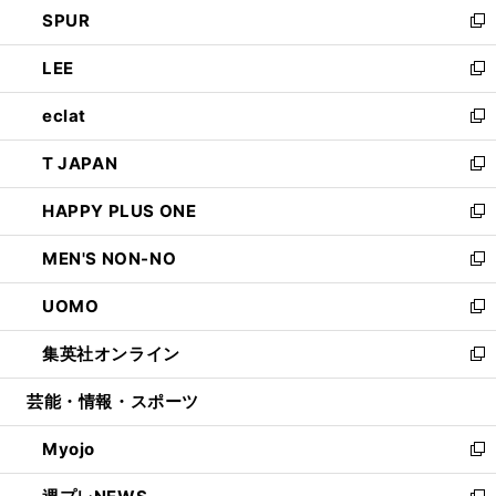
し
SPUR
で
ド
ィ
い
新
開
ウ
ン
ウ
し
LEE
く
で
ド
ィ
い
新
開
ウ
ン
ウ
し
eclat
く
で
ド
ィ
い
新
開
ウ
ン
ウ
し
T JAPAN
く
で
ド
ィ
い
新
開
ウ
ン
ウ
し
HAPPY PLUS ONE
く
で
ド
ィ
い
新
開
ウ
ン
ウ
し
MEN'S NON-NO
く
で
ド
ィ
い
新
開
ウ
ン
ウ
し
UOMO
く
で
ド
ィ
い
新
開
ウ
ン
ウ
し
集英社オンライン
く
で
ド
ィ
い
新
開
ウ
ン
ウ
し
芸能・情報・スポーツ
く
で
ド
ィ
い
開
ウ
ン
ウ
Myojo
く
で
ド
ィ
新
開
ウ
ン
し
く