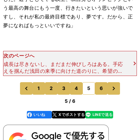
う最高の舞台にもう一度、行きたいという思いが強いで
すし、それが私の最終目標であり、夢です。だから、正
夢になればもっといいですね」
次のページへ
成長は尽きないし、まだまだ伸びしろはある。手応
えを掴んだ浅田の来季に向けた道のりに、希望の光
が輝き始めた。スポルティーバのフィギュアスケー
ト特集号「羽生結弦 異次元のシーズンTo the Nex
次
1
2
3
4
5
6
のページへ
のページへ
前
5 / 6
いいね
Xでポストする
LINEで送る
line
faceboo
x
k