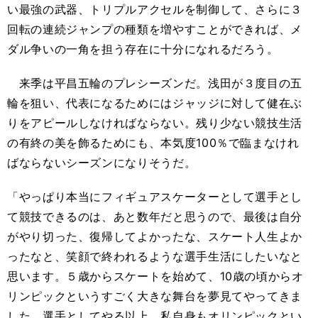
い最強の武器、トリプルアクセルを制御して、さらに３
回転の連続ジャンプの種類を増やすことができれば、メ
ダル争いの一角を担う存在に十分になれるだろう。
来季は平昌五輪のプレシーズンだ。浅田が３度目の五
輪を狙い、代表になるためにはジャッジに対して健在ぶ
りをアピールしなければならない。残り少ない競技生活
の有終の美を飾るためにも、本気度100％で臨まなけれ
ばならないシーズンになりそうだ。
「やっぱり本当にフィギュアスケーターとして選手とし
て競技できるのは、あと数年だと思うので、最後は自分
がやり切った、復帰してよかったな、スケート人生よか
ったなと、笑顔で終われるような選手生活にしたいなと
思います。５歳からスケートを始めて、10歳の頃からオ
リンピックというすごく大きな舞台を夢見てやってきま
した。選手としてやる以上、私自身もオリンピックとい