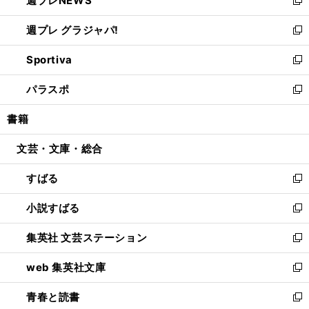
週プレNEWS
で
ド
い
新
開
ウ
ウ
し
週プレ グラジャパ!
く
で
ィ
い
新
開
ン
ウ
し
Sportiva
く
ド
ィ
い
新
ウ
ン
ウ
し
パラスポ
で
ド
ィ
い
新
開
ウ
ン
ウ
し
書籍
く
で
ド
ィ
い
開
ウ
ン
ウ
文芸・文庫・総合
く
で
ド
ィ
開
ウ
ン
すばる
く
で
ド
新
開
ウ
し
小説すばる
く
で
い
新
開
ウ
し
集英社 文芸ステーション
く
ィ
い
新
ン
ウ
し
web 集英社文庫
ド
ィ
い
新
ウ
ン
ウ
し
青春と読書
で
ド
ィ
い
新