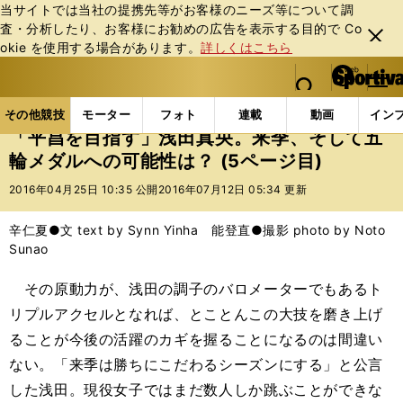
当サイトでは当社の提携先等がお客様のニーズ等について調
査・分析したり、お客様にお勧めの広告を表⽰する⽬的で Co
閉じ
okie を使⽤する場合があります。
詳しくはこちら
る
マイペ
web Sportiva (webスポルティーバ)
検索
メニュ
we
ー
その他競技の記事一覧
フィギュア
「平昌を目指す
b
ジ
その他競技
モーター
フォト
連載
動画
イン
ス
「平昌を目指す」浅田真央。来季、そして五
ポ
輪メダルへの可能性は？ (5ページ目)
ル
テ
2016年04月25日 10:35 公開
2016年07月12日 05:34 更新
ィ
ー
辛仁夏●文 text by Synn Yinha 能登直●撮影 photo by Noto
バ
Sunao
その原動力が、浅田の調子のバロメーターでもあるト
リプルアクセルとなれば、とことんこの大技を磨き上げ
ることが今後の活躍のカギを握ることになるのは間違い
ない。「来季は勝ちにこだわるシーズンにする」と公言
した浅田。現役女子ではまだ数人しか跳ぶことができな