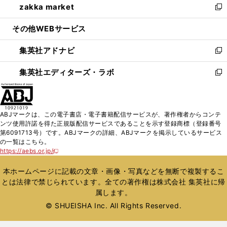
zakka market
く
で
ド
ィ
い
新
開
ウ
ン
ウ
し
その他WEBサービス
く
で
ド
ィ
い
開
ウ
ン
ウ
集英社アドナビ
く
で
ド
ィ
新
開
ウ
ン
し
集英社エディターズ・ラボ
く
で
ド
い
新
開
ウ
ウ
し
く
で
ィ
い
開
ン
ウ
ABJマークは、この電子書店・電子書籍配信サービスが、著作権者からコンテ
く
ド
ィ
ンツ使用許諾を得た正規版配信サービスであることを示す登録商標（登録番号
ウ
ン
第6091713号）です。ABJマークの詳細、ABJマークを掲示しているサービス
で
ド
の一覧はこちら。
開
ウ
https://aebs.or.jp/
新
く
で
し
い
開
本ホームページに記載の文章・画像・写真などを無断で複製するこ
ウ
く
とは法律で禁じられています。全ての著作権は株式会社 集英社に帰
ィ
属します。
ン
ド
© SHUEISHA Inc. All Rights Reserved.
ウ
で
開