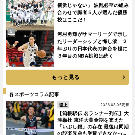
横浜じゃない」 波乱必至の組み
合わせで識者５人が選んだ優勝
校はここだ！
5
河村勇輝がサマーリーグで示し
たリーダーシップと悔し涙 ２
年ぶりの日本代表の舞台を糧に
３年目のNBA挑戦は続く
もっと見る
各スポーツコラム記事
陸上
2026.08.06更新
【箱根駅伝 名ランナー列伝】大
津顕杜 東洋大黄金期を支えた
「いぶし銀」の存在 最後は同期
の設楽兄弟も受賞できなかった