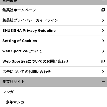
開
く/
集英社ホームページ
新
閉
し
じ
集英社プライバシーガイドライン
い
る
ウ
SHUEISHA Privacy Guideline
ィ
ン
Setting of Cookies
ド
ウ
web Sportivaについて
で
前
へ
開
Web Sportivaについてのお問い合わせ
く
新
し
広告についてのお問い合わせ
い
ウ
集英社サイト
ィ
開
ン
く/
マンガ
ド
閉
ウ
じ
少年マンガ
で
る