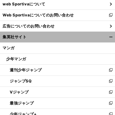
web Sportivaについて
で
開
Web Sportivaについてのお問い合わせ
く
新
し
広告についてのお問い合わせ
い
【
Ｎ
】
、
ウ
ＦＬ
シーホークス
10年ぶりのスーパーボウル連覇なるか
集英社サイト
ィ
開
ン
く/
マンガ
ド
閉
ウ
じ
少年マンガ
で
る
開
週刊少年ジャンプ
く
新
し
ジャンプSQ
い
新
ウ
し
Vジャンプ
ィ
い
新
ン
ウ
し
最強ジャンプ
ド
ィ
い
新
ウ
ン
ウ
し
少年ジャンプ+
で
ド
ィ
い