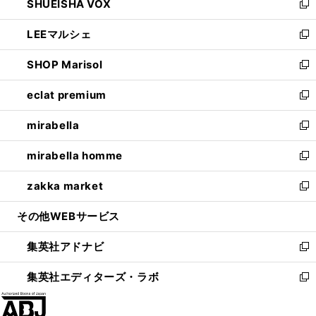
SHUEISHA VOX
で
ド
ィ
い
新
開
ウ
ン
ウ
し
LEEマルシェ
く
で
ド
ィ
い
新
開
ウ
ン
ウ
し
SHOP Marisol
く
で
ド
ィ
い
新
開
ウ
ン
ウ
し
eclat premium
く
で
ド
ィ
い
新
開
ウ
ン
ウ
し
mirabella
く
で
ド
ィ
い
新
開
ウ
ン
ウ
し
mirabella homme
く
で
ド
ィ
い
新
開
ウ
ン
ウ
し
zakka market
く
で
ド
ィ
い
新
開
ウ
ン
ウ
し
その他WEBサービス
く
で
ド
ィ
い
開
ウ
ン
ウ
集英社アドナビ
く
で
ド
ィ
新
開
ウ
ン
し
集英社エディターズ・ラボ
く
で
ド
い
新
開
ウ
ウ
し
く
で
ィ
い