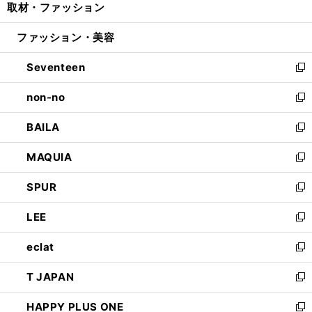
取材・ファッション
く
で
ド
ィ
い
開
ウ
ン
ウ
ファッション・美容
く
で
ド
ィ
開
ウ
ン
Seventeen
く
で
ド
新
開
ウ
し
non-no
く
で
い
新
開
ウ
し
BAILA
く
ィ
い
新
ン
ウ
し
MAQUIA
ド
ィ
い
新
ウ
ン
ウ
し
SPUR
で
ド
ィ
い
新
開
ウ
ン
ウ
し
LEE
く
で
ド
ィ
い
新
開
ウ
ン
ウ
し
eclat
く
で
ド
ィ
い
新
開
ウ
ン
ウ
し
T JAPAN
く
で
ド
ィ
い
新
開
ウ
ン
ウ
し
HAPPY PLUS ONE
く
で
ド
ィ
い
新