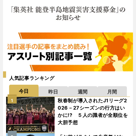
人気記事ランキング
今日
昨日
週間
月間
秋春制が導入されたJ1リーグ2
1
026－27シーズンの行方はい
かに!? ５人の識者が全順位を
大胆予想