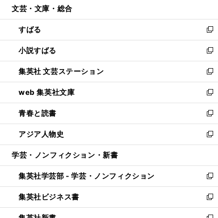
文芸・文庫・総合
く
で
ド
ィ
開
ウ
ン
すばる
く
で
ド
新
開
ウ
し
小説すばる
く
で
い
新
開
ウ
し
集英社 文芸ステーション
く
ィ
い
新
ン
ウ
し
web 集英社文庫
ド
ィ
い
新
ウ
ン
ウ
し
青春と読書
で
ド
ィ
い
新
開
ウ
ン
ウ
し
アジア人物史
く
で
ド
ィ
い
新
開
ウ
ン
ウ
し
学芸・ノンフィクション・新書
く
で
ド
ィ
い
開
ウ
ン
ウ
集英社学芸部 - 学芸・ノンフィクション
く
で
ド
ィ
新
開
ウ
ン
し
集英社ビジネス書
く
で
ド
い
新
開
ウ
ウ
し
集英社新書
く
で