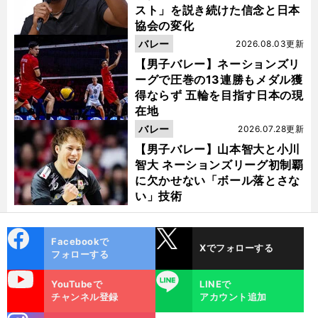
スト」を説き続けた信念と日本
協会の変化
バレー
2026.08.03更新
【男子バレー】ネーションズリ
ーグで圧巻の13連勝もメダル獲
得ならず 五輪を目指す日本の現
在地
バレー
2026.07.28更新
【男子バレー】山本智大と小川
智大 ネーションズリーグ初制覇
に欠かせない「ボール落とさな
い」技術
cebo
X
Facebookで
Xでフォローする
ok
フォローする
uTube
LINE
YouTubeで
LINEで
チャンネル登録
アカウント追加