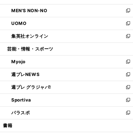
開
ウ
ン
ウ
し
MEN'S NON-NO
く
で
ド
ィ
い
新
開
ウ
ン
ウ
し
UOMO
く
で
ド
ィ
い
新
開
ウ
ン
ウ
し
集英社オンライン
く
で
ド
ィ
い
新
開
ウ
ン
ウ
し
芸能・情報・スポーツ
く
で
ド
ィ
い
開
ウ
ン
ウ
Myojo
く
で
ド
ィ
新
開
ウ
ン
し
週プレNEWS
く
で
ド
い
新
開
ウ
ウ
し
週プレ グラジャパ!
く
で
ィ
い
新
開
ン
ウ
し
Sportiva
く
ド
ィ
い
新
ウ
ン
ウ
し
パラスポ
で
ド
ィ
い
新
開
ウ
ン
ウ
し
書籍
く
で
ド
ィ
い
開
ウ
ン
ウ