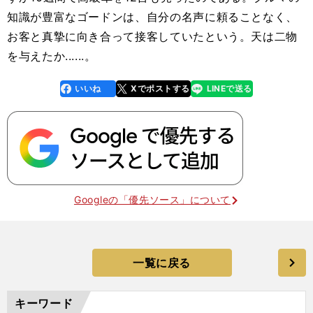
知識が豊富なゴードンは、自分の名声に頼ることなく、
お客と真摯に向き合って接客していたという。天は二物
を与えたか......。
いいね
Xでポストする
LINEで送る
line
faceboo
x
k
Googleの「優先ソース」について
一覧に戻る
キーワード