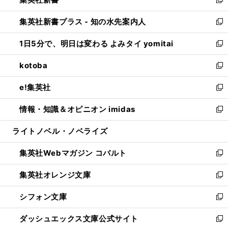
ィ
い
新
開
ン
ウ
し
集英社新書プラス - 知の水先案内人
く
ド
ィ
い
新
ウ
ン
ウ
し
1日5分で、明日は変わる よみタイ yomitai
で
ド
ィ
い
新
開
ウ
ン
ウ
し
kotoba
く
で
ド
ィ
い
新
開
ウ
ン
ウ
し
e!集英社
く
で
ド
ィ
い
新
開
ウ
ン
ウ
し
情報・知識＆オピニオン imidas
く
で
ド
ィ
い
新
開
ウ
ン
ウ
し
ライトノベル・ノベライズ
く
で
ド
ィ
い
開
ウ
ン
ウ
集英社Webマガジン コバルト
く
で
ド
ィ
新
開
ウ
ン
し
集英社オレンジ文庫
く
で
ド
い
新
開
ウ
ウ
し
シフォン文庫
く
で
ィ
い
新
開
ン
ウ
し
ダッシュエックス文庫公式サイト
く
ド
ィ
い
新