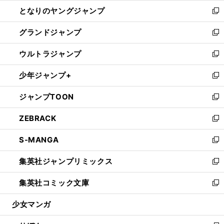
ン
ウ
し
となりのヤングジャンプ
く
ド
ィ
い
新
ウ
ン
ウ
し
グランドジャンプ
で
ド
ィ
い
新
開
ウ
ン
ウ
し
ウルトラジャンプ
く
で
ド
ィ
い
新
開
ウ
ン
ウ
し
少年ジャンプ+
く
で
ド
ィ
い
新
開
ウ
ン
ウ
し
ジャンプTOON
く
で
ド
ィ
い
新
開
ウ
ン
ウ
し
ZEBRACK
く
で
ド
ィ
い
新
開
ウ
ン
ウ
し
S-MANGA
く
で
ド
ィ
い
新
開
ウ
ン
ウ
し
集英社ジャンプリミックス
く
で
ド
ィ
い
新
開
ウ
ン
ウ
し
集英社コミック文庫
く
で
ド
ィ
い
新
開
ウ
ン
ウ
し
少女マンガ
く
で
ド
ィ
い
開
ウ
ン
ウ