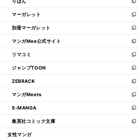
りぼん
く
で
ド
ィ
新
開
ウ
ン
し
マーガレット
く
で
ド
い
新
開
ウ
ウ
し
別冊マーガレット
く
で
ィ
い
新
開
ン
ウ
し
マンガMee公式サイト
く
ド
ィ
い
新
ウ
ン
ウ
し
リマコミ
で
ド
ィ
い
新
開
ウ
ン
ウ
し
ジャンプTOON
く
で
ド
ィ
い
新
開
ウ
ン
ウ
し
ZEBRACK
く
で
ド
ィ
い
新
開
ウ
ン
ウ
し
マンガMeets
く
で
ド
ィ
い
新
開
ウ
ン
ウ
し
S-MANGA
く
で
ド
ィ
い
新
開
ウ
ン
ウ
し
集英社コミック文庫
く
で
ド
ィ
い
新
開
ウ
ン
ウ
し
女性マンガ
く
で
ド
ィ
い