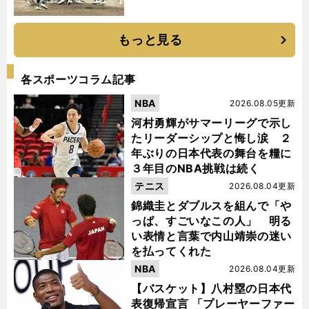
もっと見る
各スポーツコラム記事
NBA
2026.08.05更新
河村勇輝がサマーリーグで示し
たリーダーシップと悔し涙 ２
年ぶりの日本代表の舞台を糧に
３年目のNBA挑戦は続く
テニス
2026.08.04更新
錦織圭とダブルスを組んで「や
っぱ、すごいなこの人」 明る
い表情と言葉で内山靖崇の迷い
を払ってくれた
NBA
2026.08.04更新
【バスケット】八村塁の日本代
表復帰宣言 「プレーヤーファー