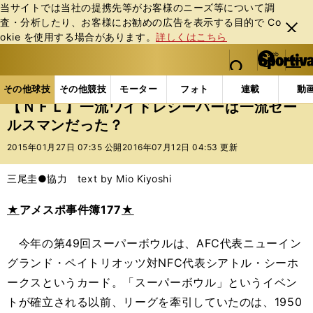
当サイトでは当社の提携先等がお客様のニーズ等について調
査・分析したり、お客様にお勧めの広告を表⽰する⽬的で Co
閉じ
okie を使⽤する場合があります。
詳しくはこちら
る
マイペ
web Sportiva (webスポルティーバ)
検索
メニュ
we
ー
その他球技の記事一覧
その他球技
【ＮＦＬ】一流
b
ジ
その他球技
その他競技
モーター
フォト
連載
動
ス
【ＮＦＬ】一流ワイドレシーバーは一流セー
ポ
ルスマンだった？
ル
テ
2015年01月27日 07:35 公開
2016年07月12日 04:53 更新
ィ
ー
三尾圭●協力 text by Mio Kiyoshi
バ
★
アメスポ事件簿177
★
今年の第49回スーパーボウルは、AFC代表ニューイン
グランド・ペイトリオッツ対NFC代表シアトル・シーホ
ークスというカード。「スーパーボウル」というイベン
トが確立される以前、リーグを牽引していたのは、1950