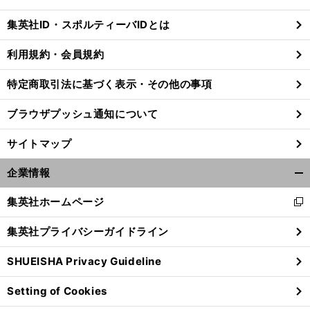
閉
じ
集英社ID・スポルティーバIDとは
る
利用規約・会員規約
特定商取引法に基づく表示・その他の事項
ブラウザプッシュ通知について
サイトマップ
企業情報
開
く/
集英社ホームページ
新
閉
し
じ
集英社プライバシーガイドライン
い
る
ウ
SHUEISHA Privacy Guideline
ィ
ン
Setting of Cookies
ド
ウ