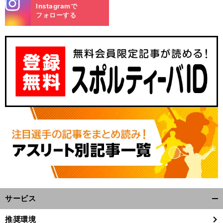
stagra
Instagramで
m
フォローする
サービス
開
く/
推奨環境