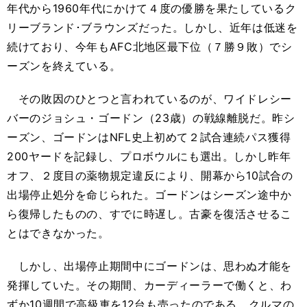
年代から1960年代にかけて４度の優勝を果たしているク
リーブランド･ブラウンズだった。しかし、近年は低迷を
続けており、今年もAFC北地区最下位（７勝９敗）でシ
ーズンを終えている。
その敗因のひとつと言われているのが、ワイドレシー
バーのジョシュ・ゴードン（23歳）の戦線離脱だ。昨シ
ーズン、ゴードンはNFL史上初めて２試合連続パス獲得
200ヤードを記録し、プロボウルにも選出。しかし昨年
オフ、２度目の薬物規定違反により、開幕から10試合の
出場停止処分を命じられた。ゴードンはシーズン途中か
ら復帰したものの、すでに時遅し。古豪を復活させるこ
とはできなかった。
しかし、出場停止期間中にゴードンは、思わぬ才能を
発揮していた。その期間、カーディーラーで働くと、わ
ずか10週間で高級車を12台も売ったのである。クルマの