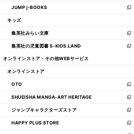
ウ
ン
ウ
し
JUMP j-BOOKS
で
ド
ィ
い
新
開
ウ
ン
ウ
し
キッズ
く
で
ド
ィ
い
開
ウ
ン
ウ
集英社みらい文庫
く
で
ド
ィ
新
開
ウ
ン
し
集英社の児童図書 S-KIDS.LAND
く
で
ド
い
新
開
ウ
ウ
し
オンラインストア・
その他WEBサービス
く
で
ィ
い
開
ン
ウ
オンラインストア
く
ド
ィ
ウ
ン
OTO
で
ド
新
開
ウ
し
SHUEISHA MANGA-ART HERITAGE
く
で
い
新
開
ウ
し
ジャンプキャラクターズストア
く
ィ
い
新
ン
ウ
し
HAPPY PLUS STORE
ド
ィ
い
新
ウ
ン
ウ
し