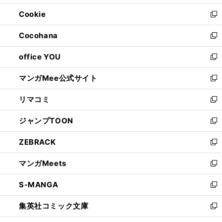
開
ウ
ン
ウ
Cookie
く
で
ド
ィ
新
開
ウ
ン
し
Cocohana
く
で
ド
い
新
開
ウ
ウ
し
office YOU
く
で
ィ
い
新
開
ン
ウ
し
マンガMee公式サイト
く
ド
ィ
い
新
ウ
ン
ウ
し
リマコミ
で
ド
ィ
い
新
開
ウ
ン
ウ
し
ジャンプTOON
く
で
ド
ィ
い
新
開
ウ
ン
ウ
し
ZEBRACK
く
で
ド
ィ
い
新
開
ウ
ン
ウ
し
マンガMeets
く
で
ド
ィ
い
新
開
ウ
ン
ウ
し
S-MANGA
く
で
ド
ィ
い
新
開
ウ
ン
ウ
し
集英社コミック文庫
く
で
ド
ィ
い
新
開
ウ
ン
ウ
し