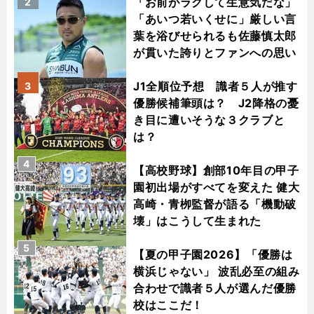
「お前がラクして生意気だな」
2
「あいつ若いくせに」厳しい言
葉を浴びせられるも佐藤慎太郎
が貫いた誇りとファンへの思い
J1全順位予想 識者５人が推す
3
優勝候補筆頭は？ J2降格の憂
き目に遭いそうな３クラブと
は？
4
【高校野球】創部10年目の甲子
園初出場がすべてを変えた 健大
高崎・青栁監督が語る「機動破
壊」はこうして生まれた
5
【夏の甲子園2026】「優勝は
横浜じゃない」 波乱必至の組み
合わせで識者５人が選んだ優勝
校はここだ！