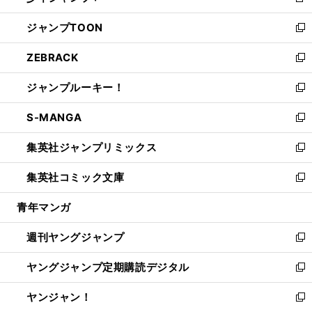
新
開
ウ
ン
ウ
し
ジャンプTOON
く
で
ド
ィ
い
新
開
ウ
ン
ウ
し
ZEBRACK
く
で
ド
ィ
い
新
開
ウ
ン
ウ
し
ジャンプルーキー！
く
で
ド
ィ
い
新
開
ウ
ン
ウ
し
S-MANGA
く
で
ド
ィ
い
新
開
ウ
ン
ウ
し
集英社ジャンプリミックス
く
で
ド
ィ
い
新
開
ウ
ン
ウ
し
集英社コミック文庫
く
で
ド
ィ
い
新
開
ウ
ン
ウ
し
青年マンガ
く
で
ド
ィ
い
開
ウ
ン
ウ
週刊ヤングジャンプ
く
で
ド
ィ
新
開
ウ
ン
し
ヤングジャンプ定期購読デジタル
く
で
ド
い
新
開
ウ
ウ
し
ヤンジャン！
く
で
ィ
い
新
開