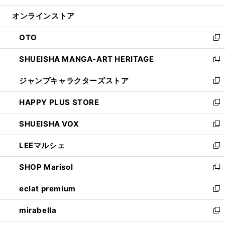
開
ン
ウ
オンラインストア
く
ド
ィ
ウ
ン
OTO
で
ド
新
開
ウ
し
SHUEISHA MANGA-ART HERITAGE
く
で
い
新
開
ウ
し
ジャンプキャラクターズストア
く
ィ
い
新
ン
ウ
し
HAPPY PLUS STORE
ド
ィ
い
新
ウ
ン
ウ
し
SHUEISHA VOX
で
ド
ィ
い
新
開
ウ
ン
ウ
し
LEEマルシェ
く
で
ド
ィ
い
新
開
ウ
ン
ウ
し
SHOP Marisol
く
で
ド
ィ
い
新
開
ウ
ン
ウ
し
eclat premium
く
で
ド
ィ
い
新
開
ウ
ン
ウ
し
mirabella
く
で
ド
ィ
い
新
開
ウ
ン
ウ
し