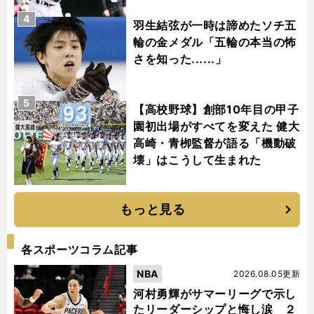
4
羽生結弦が一時は諦めたソチ五
輪の金メダル「五輪の本当の怖
さを知った......」
5
【高校野球】創部10年目の甲子
園初出場がすべてを変えた 健大
高崎・青栁監督が語る「機動破
壊」はこうして生まれた
もっと見る
各スポーツコラム記事
NBA
2026.08.05更新
河村勇輝がサマーリーグで示し
たリーダーシップと悔し涙 ２