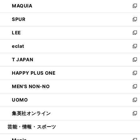
し
MAQUIA
ド
ィ
い
新
ウ
ン
ウ
し
SPUR
で
ド
ィ
い
新
開
ウ
ン
ウ
し
LEE
く
で
ド
ィ
い
新
開
ウ
ン
ウ
し
eclat
く
で
ド
ィ
い
新
開
ウ
ン
ウ
し
T JAPAN
く
で
ド
ィ
い
新
開
ウ
ン
ウ
し
HAPPY PLUS ONE
く
で
ド
ィ
い
新
開
ウ
ン
ウ
し
MEN'S NON-NO
く
で
ド
ィ
い
新
開
ウ
ン
ウ
し
UOMO
く
で
ド
ィ
い
新
開
ウ
ン
ウ
し
集英社オンライン
く
で
ド
ィ
い
新
開
ウ
ン
ウ
し
芸能・情報・スポーツ
く
で
ド
ィ
い
開
ウ
ン
ウ
く