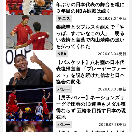
年ぶりの日本代表の舞台を糧に
３年目のNBA挑戦は続く
テニス
2026.08.04更新
錦織圭とダブルスを組んで「や
っぱ、すごいなこの人」 明る
い表情と言葉で内山靖崇の迷い
を払ってくれた
NBA
2026.08.04更新
【バスケット】八村塁の日本代
表復帰宣言 「プレーヤーファー
スト」を説き続けた信念と日本
協会の変化
バレー
2026.08.03更新
【男子バレー】ネーションズリ
ーグで圧巻の13連勝もメダル獲
得ならず 五輪を目指す日本の現
在地
バレー
2026.07.28更新