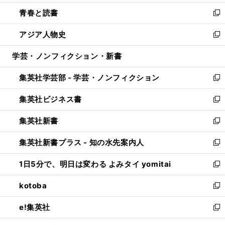
ウ
ン
ウ
し
青春と読書
で
ド
ィ
い
新
開
ウ
ン
ウ
し
アジア人物史
く
で
ド
ィ
い
新
開
ウ
ン
ウ
し
学芸・ノンフィクション・新書
く
で
ド
ィ
い
開
ウ
ン
ウ
集英社学芸部 - 学芸・ノンフィクション
く
で
ド
ィ
新
開
ウ
ン
し
集英社ビジネス書
く
で
ド
い
新
開
ウ
ウ
し
集英社新書
く
で
ィ
い
新
開
ン
ウ
し
集英社新書プラス - 知の水先案内人
く
ド
ィ
い
新
ウ
ン
ウ
し
1日5分で、明日は変わる よみタイ yomitai
で
ド
ィ
い
新
開
ウ
ン
ウ
し
kotoba
く
で
ド
ィ
い
新
開
ウ
ン
ウ
し
e!集英社
く
で
ド
ィ
い
新
開
ウ
ン
ウ
し