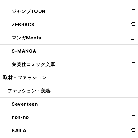
開
ウ
ン
ウ
し
ジャンプTOON
く
で
ド
ィ
い
新
開
ウ
ン
ウ
し
ZEBRACK
く
で
ド
ィ
い
新
開
ウ
ン
ウ
し
マンガMeets
く
で
ド
ィ
い
新
開
ウ
ン
ウ
し
S-MANGA
く
で
ド
ィ
い
新
開
ウ
ン
ウ
し
集英社コミック文庫
く
で
ド
ィ
い
新
開
ウ
ン
ウ
し
取材・ファッション
く
で
ド
ィ
い
開
ウ
ン
ウ
ファッション・美容
く
で
ド
ィ
開
ウ
ン
Seventeen
く
で
ド
新
開
ウ
し
non-no
く
で
い
新
開
ウ
し
BAILA
く
ィ
い
新
ン
ウ