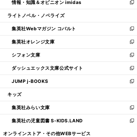
情報・知識＆オピニオン imidas
く
で
ド
ィ
い
新
開
ウ
ン
ウ
し
ライトノベル・ノベライズ
く
で
ド
ィ
い
開
ウ
ン
ウ
集英社Webマガジン コバルト
く
で
ド
ィ
新
開
ウ
ン
し
集英社オレンジ文庫
く
で
ド
い
新
開
ウ
ウ
し
シフォン文庫
く
で
ィ
い
新
開
ン
ウ
し
ダッシュエックス文庫公式サイト
く
ド
ィ
い
新
ウ
ン
ウ
し
JUMP j-BOOKS
で
ド
ィ
い
新
開
ウ
ン
ウ
し
キッズ
く
で
ド
ィ
い
開
ウ
ン
ウ
集英社みらい文庫
く
で
ド
ィ
新
開
ウ
ン
し
集英社の児童図書 S-KIDS.LAND
く
で
ド
い
新
開
ウ
ウ
し
オンラインストア・
その他WEBサービス
く
で
ィ
い