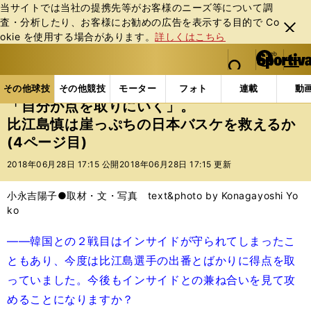
当サイトでは当社の提携先等がお客様のニーズ等について調
査・分析したり、お客様にお勧めの広告を表⽰する⽬的で Co
閉じ
okie を使⽤する場合があります。
詳しくはこちら
る
マイペ
web Sportiva (webスポルティーバ)
検索
メニュ
we
ー
その他球技の記事一覧
バスケットボール
国内バス
b
ジ
その他球技
その他競技
モーター
フォト
連載
動
ス
「自分が点を取りにいく」。
ポ
比江島慎は崖っぷちの日本バスケを救えるか
ル
(4ページ目)
テ
ィ
2018年06月28日 17:15 公開
2018年06月28日 17:15 更新
ー
バ
小永吉陽子●取材・文・写真 text&photo by Konagayoshi Yo
ko
――韓国との２戦目はインサイドが守られてしまったこ
ともあり、今度は比江島選手の出番とばかりに得点を取
っていました。今後もインサイドとの兼ね合いを見て攻
めることになりますか？