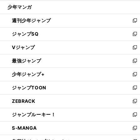
ウ
じ
少年マンガ
で
る
開
週刊少年ジャンプ
く
新
し
ジャンプSQ
い
新
ウ
し
Vジャンプ
ィ
い
新
ン
ウ
し
最強ジャンプ
ド
ィ
い
新
ウ
ン
ウ
し
少年ジャンプ+
で
ド
ィ
い
新
開
ウ
ン
ウ
し
ジャンプTOON
く
で
ド
ィ
い
新
開
ウ
ン
ウ
し
ZEBRACK
く
で
ド
ィ
い
新
開
ウ
ン
ウ
し
ジャンプルーキー！
く
で
ド
ィ
い
新
開
ウ
ン
ウ
し
S-MANGA
く
で
ド
ィ
い
新
開
ウ
ン
ウ
し