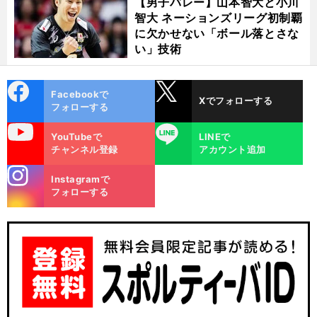
【男子バレー】山本智大と小川
智大 ネーションズリーグ初制覇
に欠かせない「ボール落とさな
い」技術
cebo
X
Facebookで
Xでフォローする
ok
フォローする
uTube
LINE
YouTubeで
LINEで
チャンネル登録
アカウント追加
stagra
Instagramで
m
フォローする