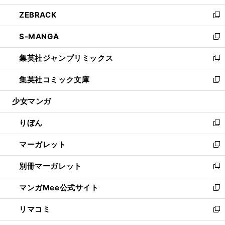
開
ウ
ン
ウ
し
ZEBRACK
く
で
ド
ィ
い
新
開
ウ
ン
ウ
し
S-MANGA
く
で
ド
ィ
い
新
開
ウ
ン
ウ
し
集英社ジャンプリミックス
く
で
ド
ィ
い
新
開
ウ
ン
ウ
し
集英社コミック文庫
く
で
ド
ィ
い
新
開
ウ
ン
ウ
し
少女マンガ
く
で
ド
ィ
い
開
ウ
ン
ウ
りぼん
く
で
ド
ィ
新
開
ウ
ン
し
マーガレット
く
で
ド
い
新
開
ウ
ウ
し
別冊マーガレット
く
で
ィ
い
新
開
ン
ウ
し
マンガMee公式サイト
く
ド
ィ
い
新
ウ
ン
ウ
し
リマコミ
で
ド
ィ
い
新
開
ウ
ン
ウ
し