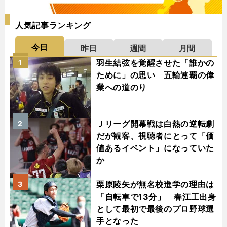
人気記事ランキング
今日
昨日
週間
月間
羽生結弦を覚醒させた「誰かの
1
ために」の思い 五輪連覇の偉
業への道のり
Ｊリーグ開幕戦は白熱の逆転劇
2
だが観客、視聴者にとって「価
値あるイベント」になっていた
か
栗原陵矢が無名校進学の理由は
3
「自転車で13分」 春江工出身
として最初で最後のプロ野球選
手となった