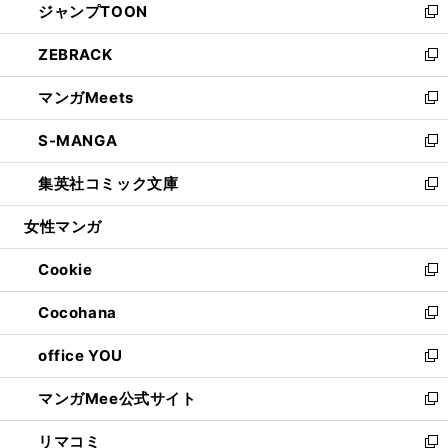
ジャンプTOON
く
で
ド
ィ
い
新
開
ウ
ン
ウ
し
ZEBRACK
く
で
ド
ィ
い
新
開
ウ
ン
ウ
し
マンガMeets
く
で
ド
ィ
い
新
開
ウ
ン
ウ
し
S-MANGA
く
で
ド
ィ
い
新
開
ウ
ン
ウ
し
集英社コミック文庫
く
で
ド
ィ
い
新
開
ウ
ン
ウ
し
女性マンガ
く
で
ド
ィ
い
開
ウ
ン
ウ
Cookie
く
で
ド
ィ
新
開
ウ
ン
し
Cocohana
く
で
ド
い
新
開
ウ
ウ
し
office YOU
く
で
ィ
い
新
開
ン
ウ
し
マンガMee公式サイト
く
ド
ィ
い
新
ウ
ン
ウ
し
リマコミ
で
ド
ィ
い
新