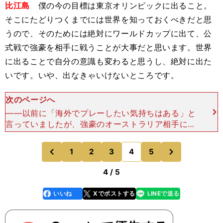
比江島
僕の今の目標は東京オリンピックに出ること。
そこにたどりつくまでには世界を知っておくべきだと思
うので、そのためには絶対にワールドカップに出て、公
式戦で強豪を相手に戦うことが大事だと思います。世界
に出ることで自分の意識も変わると思うし、絶対に出た
いです。いや、出なきゃいけないところです。
次のページへ
――以前に「海外でプレーしたい気持ちはある」と
言っていましたが、強豪のオーストラリア相手にア
ピールすれば、国際的な評価が上がるかもしれませ
ん。そういう欲はありますか？比江島 それはあり
次
1
2
3
4
5
のページへ
のページへ
ます。そこらへ
前
4 / 5
いいね
Xでポストする
LINEで送る
line
faceboo
x
k