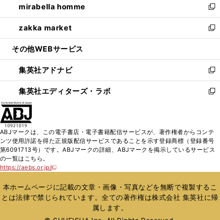
mirabella homme
く
で
ド
ィ
い
新
開
ウ
ン
ウ
し
zakka market
く
で
ド
ィ
い
新
開
ウ
ン
ウ
し
その他WEBサービス
く
で
ド
ィ
い
開
ウ
ン
ウ
集英社アドナビ
く
で
ド
ィ
新
開
ウ
ン
し
集英社エディターズ・ラボ
く
で
ド
い
新
開
ウ
ウ
し
く
で
ィ
い
開
ン
ウ
ABJマークは、この電子書店・電子書籍配信サービスが、著作権者からコンテ
く
ド
ィ
ンツ使用許諾を得た正規版配信サービスであることを示す登録商標（登録番号
ウ
ン
第6091713号）です。ABJマークの詳細、ABJマークを掲示しているサービス
で
ド
の一覧はこちら。
開
ウ
https://aebs.or.jp/
新
く
で
し
い
開
本ホームページに記載の文章・画像・写真などを無断で複製するこ
ウ
く
とは法律で禁じられています。全ての著作権は株式会社 集英社に帰
ィ
属します。
ン
ド