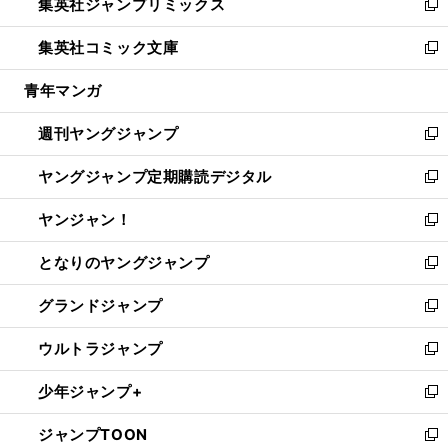
集英社ジャンプリミックス
く
で
ド
ィ
い
新
開
ウ
ン
ウ
し
集英社コミック文庫
く
で
ド
ィ
い
新
開
ウ
ン
ウ
し
青年マンガ
く
で
ド
ィ
い
開
ウ
ン
ウ
週刊ヤングジャンプ
く
で
ド
ィ
新
開
ウ
ン
し
ヤングジャンプ定期購読デジタル
く
で
ド
い
新
開
ウ
ウ
し
ヤンジャン！
く
で
ィ
い
新
開
ン
ウ
し
となりのヤングジャンプ
く
ド
ィ
い
新
ウ
ン
ウ
し
グランドジャンプ
で
ド
ィ
い
新
開
ウ
ン
ウ
し
ウルトラジャンプ
く
で
ド
ィ
い
新
開
ウ
ン
ウ
し
少年ジャンプ+
く
で
ド
ィ
い
新
開
ウ
ン
ウ
し
ジャンプTOON
く
で
ド
ィ
い
新