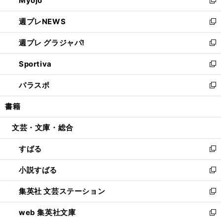
Myojo
で
ド
ィ
新
開
ウ
ン
し
週プレNEWS
く
で
ド
い
新
開
ウ
ウ
し
週プレ グラジャパ!
く
で
ィ
い
新
開
ン
ウ
し
Sportiva
く
ド
ィ
い
新
ウ
ン
ウ
し
パラスポ
で
ド
ィ
い
新
開
ウ
ン
ウ
し
書籍
く
で
ド
ィ
い
開
ウ
ン
ウ
文芸・文庫・総合
く
で
ド
ィ
開
ウ
ン
すばる
く
で
ド
新
開
ウ
し
小説すばる
く
で
い
新
開
ウ
し
集英社 文芸ステーション
く
ィ
い
新
ン
ウ
し
web 集英社文庫
ド
ィ
い
新