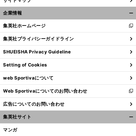
サイトマップ
前
へ
企業情報
開
く/
集英社ホームページ
新
閉
し
じ
集英社プライバシーガイドライン
い
る
ウ
SHUEISHA Privacy Guideline
ィ
ン
Setting of Cookies
ド
ウ
web Sportivaについて
で
開
Web Sportivaについてのお問い合わせ
く
新
し
広告についてのお問い合わせ
い
ウ
集英社サイト
ィ
開
ン
く/
マンガ
ド
閉