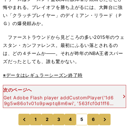
悔やまれる。プレイオフを勝ち上がるには、大舞台に強
い「クラッチプレイヤー」のデイミアン・リラード（Ｐ
Ｇ）の爆発頼みか。
ファーストラウンドから見どころの多い2015年のウェ
スタン・カンファレンス。最初にふるい落とされるの
は、どの４チームか――。それが昨年のNBA王者スパー
ズだったとしても、誰も驚かない。
※データはレギュラーシーズン終了時
次のページへ
Get Adobe Flash player addCustomPlayer('1d6
9g5w86o1v01o9pwptq8m6wi', '563fcf0d1ff64
825a5d87810877719
次
1
2
3
4
5
6
のページへ
のページへ
前