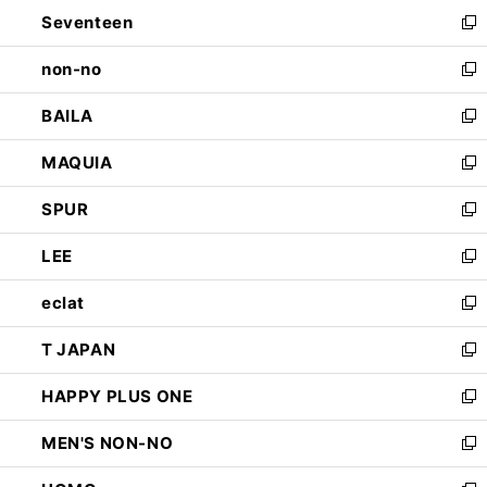
ン
Seventeen
く
で
ド
新
開
ウ
し
non-no
く
で
い
新
開
ウ
し
BAILA
く
ィ
い
新
ン
ウ
し
MAQUIA
ド
ィ
い
新
ウ
ン
ウ
し
SPUR
で
ド
ィ
い
新
開
ウ
ン
ウ
し
LEE
く
で
ド
ィ
い
新
開
ウ
ン
ウ
し
eclat
く
で
ド
ィ
い
新
開
ウ
ン
ウ
し
T JAPAN
く
で
ド
ィ
い
新
開
ウ
ン
ウ
し
HAPPY PLUS ONE
く
で
ド
ィ
い
新
開
ウ
ン
ウ
し
MEN'S NON-NO
く
で
ド
ィ
い
新
開
ウ
ン
ウ
し