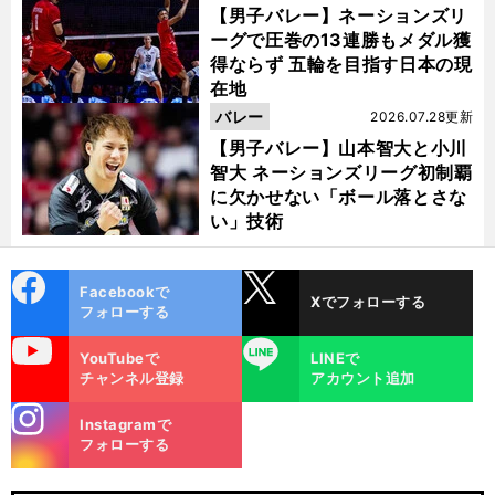
【男子バレー】ネーションズリ
ーグで圧巻の13連勝もメダル獲
得ならず 五輪を目指す日本の現
在地
バレー
2026.07.28更新
【男子バレー】山本智大と小川
智大 ネーションズリーグ初制覇
に欠かせない「ボール落とさな
い」技術
cebo
X
Facebookで
Xでフォローする
ok
フォローする
uTube
LINE
YouTubeで
LINEで
チャンネル登録
アカウント追加
stagra
Instagramで
m
フォローする