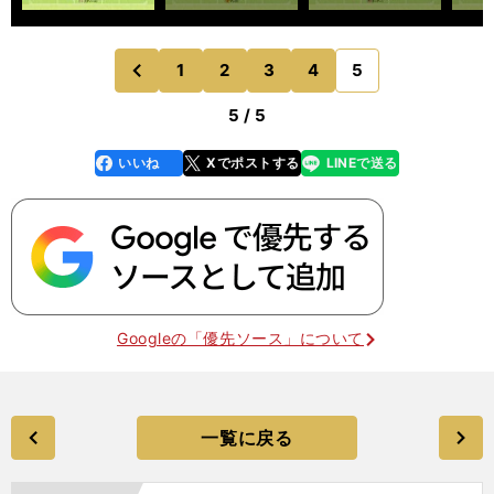
1
2
3
4
5
のページへ
前
5 / 5
いいね
Xでポストする
LINEで送る
line
faceboo
x
k
Googleの「優先ソース」について
一覧に戻る