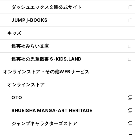
開
ン
ウ
し
ダッシュエックス文庫公式サイト
く
ド
ィ
い
新
ウ
ン
ウ
し
JUMP j-BOOKS
で
ド
ィ
い
新
開
ウ
ン
ウ
し
キッズ
く
で
ド
ィ
い
開
ウ
ン
ウ
集英社みらい文庫
く
で
ド
ィ
新
開
ウ
ン
し
集英社の児童図書 S-KIDS.LAND
く
で
ド
い
新
開
ウ
ウ
し
オンラインストア・
その他WEBサービス
く
で
ィ
い
開
ン
ウ
オンラインストア
く
ド
ィ
ウ
ン
OTO
で
ド
新
開
ウ
し
SHUEISHA MANGA-ART HERITAGE
く
で
い
新
開
ウ
し
ジャンプキャラクターズストア
く
ィ
い
新
ン
ウ
し