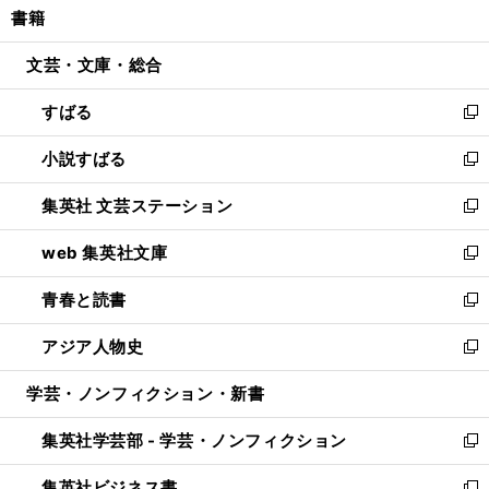
書籍
く
で
ド
ィ
い
開
ウ
ン
ウ
文芸・文庫・総合
く
で
ド
ィ
開
ウ
ン
すばる
く
で
ド
新
開
ウ
し
小説すばる
く
で
い
新
開
ウ
し
集英社 文芸ステーション
く
ィ
い
新
ン
ウ
し
web 集英社文庫
ド
ィ
い
新
ウ
ン
ウ
し
青春と読書
で
ド
ィ
い
新
開
ウ
ン
ウ
し
アジア人物史
く
で
ド
ィ
い
新
開
ウ
ン
ウ
し
学芸・ノンフィクション・新書
く
で
ド
ィ
い
開
ウ
ン
ウ
集英社学芸部 - 学芸・ノンフィクション
く
で
ド
ィ
新
開
ウ
ン
し
集英社ビジネス書
く
で
ド