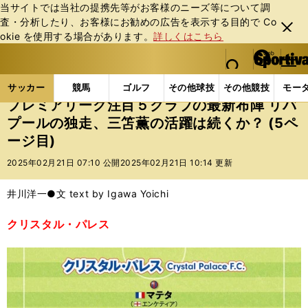
当サイトでは当社の提携先等がお客様のニーズ等について調
査・分析したり、お客様にお勧めの広告を表⽰する⽬的で Co
閉じ
okie を使⽤する場合があります。
詳しくはこちら
る
マイペ
web Sportiva (webスポルティーバ)
検索
メニュ
we
ー
サッカーの記事一覧
海外サッカー
海外サッカー
b
ジ
サッカー
競馬
ゴルフ
その他球技
その他競技
モー
ス
プレミアリーグ注目５クラブの最新布陣 リバ
ポ
プールの独走、三笘薫の活躍は続くか？ (5ペ
ル
ージ目)
テ
ィ
2025年02月21日 07:10 公開
2025年02月21日 10:14 更新
ー
バ
井川洋一●文 text by Igawa Yoichi
クリスタル・パレス