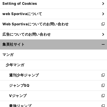
Setting of Cookies
ド
ウ
web Sportivaについて
で
開
Web Sportivaについてのお問い合わせ
く
新
し
広告についてのお問い合わせ
い
ウ
集英社サイト
ィ
開
ン
く/
マンガ
ド
閉
ウ
じ
少年マンガ
で
る
開
週刊少年ジャンプ
く
新
し
ジャンプSQ
い
新
ウ
し
Vジャンプ
ィ
い
新
ン
ウ
し
最強ジャンプ
ド
ィ
い
新