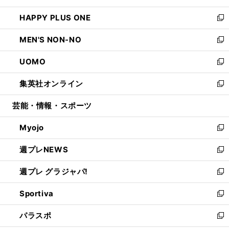
開
ウ
ン
ウ
し
HAPPY PLUS ONE
く
で
ド
ィ
い
新
開
ウ
ン
ウ
し
MEN'S NON-NO
く
で
ド
ィ
い
新
開
ウ
ン
ウ
し
UOMO
く
で
ド
ィ
い
新
開
ウ
ン
ウ
し
集英社オンライン
く
で
ド
ィ
い
新
開
ウ
ン
ウ
し
芸能・情報・スポーツ
く
で
ド
ィ
い
開
ウ
ン
ウ
Myojo
く
で
ド
ィ
新
開
ウ
ン
し
週プレNEWS
く
で
ド
い
新
開
ウ
ウ
し
週プレ グラジャパ!
く
で
ィ
い
新
開
ン
ウ
し
Sportiva
く
ド
ィ
い
新
ウ
ン
ウ
し
パラスポ
で
ド
ィ
い
新
開
ウ
ン
ウ
し