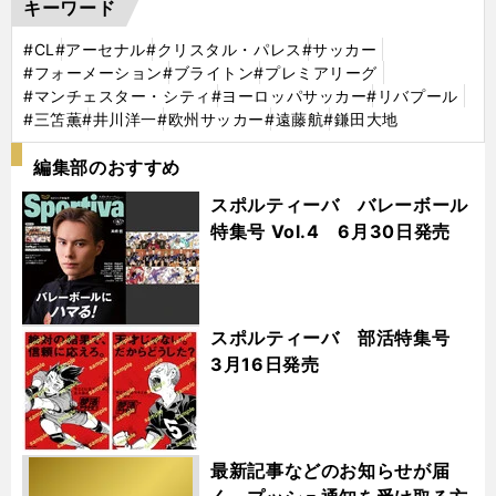
キーワード
#CL
#アーセナル
#クリスタル・パレス
#サッカー
#フォーメーション
#ブライトン
#プレミアリーグ
#マンチェスター・シティ
#ヨーロッパサッカー
#リバプール
#三笘薫
#井川洋一
#欧州サッカー
#遠藤航
#鎌田大地
編集部のおすすめ
スポルティーバ バレーボール
特集号 Vol.4 6月30日発売
スポルティーバ 部活特集号
3月16日発売
最新記事などのお知らせが届