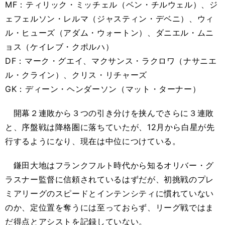
MF：ティリック・ミッチェル（ベン・チルウェル）、ジ
ェフェルソン・レルマ（ジャスティン・デベニ）、ウィ
ル・ヒューズ（アダム・ウォートン）、ダニエル・ムニ
ョス（ケイレブ・クポルハ）
DF：マーク・グエイ、マクサンス・ラクロワ（ナサニエ
ル・クライン）、クリス・リチャーズ
GK：ディーン・ヘンダーソン（マット・ターナー）
開幕２連敗から３つの引き分けを挟んでさらに３連敗
と、序盤戦は降格圏に落ちていたが、12月から白星が先
行するようになり、現在は中位につけている。
鎌田大地はフランクフルト時代から知るオリバー・グ
ラスナー監督に信頼されているはずだが、初挑戦のプレ
ミアリーグのスピードとインテンシティに慣れていない
のか、定位置を奪うには至っておらず、リーグ戦ではま
だ得点とアシストを記録していない。