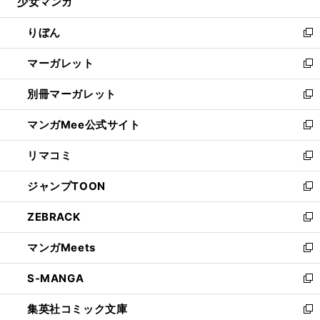
少女マンガ
く
で
ド
ィ
い
開
ウ
ン
ウ
りぼん
く
で
ド
ィ
新
開
ウ
ン
し
マーガレット
く
で
ド
い
新
開
ウ
ウ
し
別冊マーガレット
く
で
ィ
い
新
開
ン
ウ
し
マンガMee公式サイト
く
ド
ィ
い
新
ウ
ン
ウ
し
リマコミ
で
ド
ィ
い
新
開
ウ
ン
ウ
し
ジャンプTOON
く
で
ド
ィ
い
新
開
ウ
ン
ウ
し
ZEBRACK
く
で
ド
ィ
い
新
開
ウ
ン
ウ
し
マンガMeets
く
で
ド
ィ
い
新
開
ウ
ン
ウ
し
S-MANGA
く
で
ド
ィ
い
新
開
ウ
ン
ウ
し
集英社コミック文庫
く
で
ド
ィ
い
新