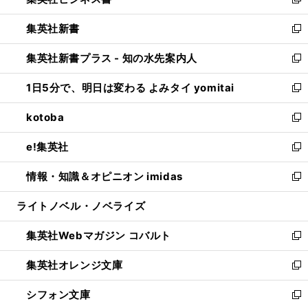
い
新
開
ウ
ウ
し
集英社新書
く
で
ィ
い
新
開
ン
ウ
し
集英社新書プラス - 知の水先案内人
く
ド
ィ
い
新
ウ
ン
ウ
し
1日5分で、明日は変わる よみタイ yomitai
で
ド
ィ
い
新
開
ウ
ン
ウ
し
kotoba
く
で
ド
ィ
い
新
開
ウ
ン
ウ
し
e!集英社
く
で
ド
ィ
い
新
開
ウ
ン
ウ
し
情報・知識＆オピニオン imidas
く
で
ド
ィ
い
新
開
ウ
ン
ウ
し
ライトノベル・ノベライズ
く
で
ド
ィ
い
開
ウ
ン
ウ
集英社Webマガジン コバルト
く
で
ド
ィ
新
開
ウ
ン
し
集英社オレンジ文庫
く
で
ド
い
新
開
ウ
ウ
し
シフォン文庫
く
で
ィ
い
新