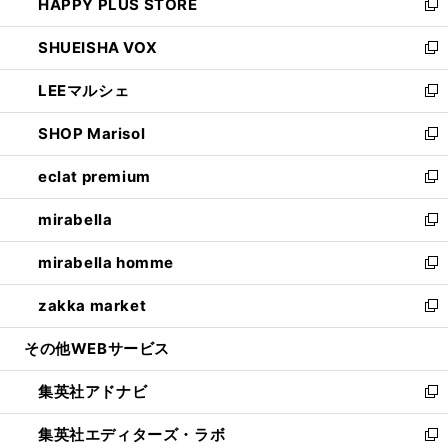
HAPPY PLUS STORE
ド
ィ
い
新
ウ
ン
ウ
し
SHUEISHA VOX
で
ド
ィ
い
新
開
ウ
ン
ウ
し
LEEマルシェ
く
で
ド
ィ
い
新
開
ウ
ン
ウ
し
SHOP Marisol
く
で
ド
ィ
い
新
開
ウ
ン
ウ
し
eclat premium
く
で
ド
ィ
い
新
開
ウ
ン
ウ
し
mirabella
く
で
ド
ィ
い
新
開
ウ
ン
ウ
し
mirabella homme
く
で
ド
ィ
い
新
開
ウ
ン
ウ
し
zakka market
く
で
ド
ィ
い
新
開
ウ
ン
ウ
し
その他WEBサービス
く
で
ド
ィ
い
開
ウ
ン
ウ
集英社アドナビ
く
で
ド
ィ
新
開
ウ
ン
し
集英社エディターズ・ラボ
く
で
ド
い
新