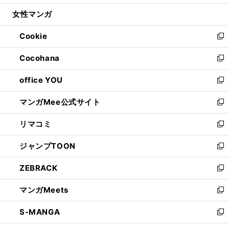
開
ウ
ン
ウ
し
女性マンガ
く
で
ド
ィ
い
開
ウ
ン
ウ
Cookie
く
で
ド
ィ
新
開
ウ
ン
し
Cocohana
く
で
ド
い
新
開
ウ
ウ
し
office YOU
く
で
ィ
い
新
開
ン
ウ
し
マンガMee公式サイト
く
ド
ィ
い
新
ウ
ン
ウ
し
リマコミ
で
ド
ィ
い
新
開
ウ
ン
ウ
し
ジャンプTOON
く
で
ド
ィ
い
新
開
ウ
ン
ウ
し
ZEBRACK
く
で
ド
ィ
い
新
開
ウ
ン
ウ
し
マンガMeets
く
で
ド
ィ
い
新
開
ウ
ン
ウ
し
S-MANGA
く
で
ド
ィ
い
新
開
ウ
ン
ウ
し