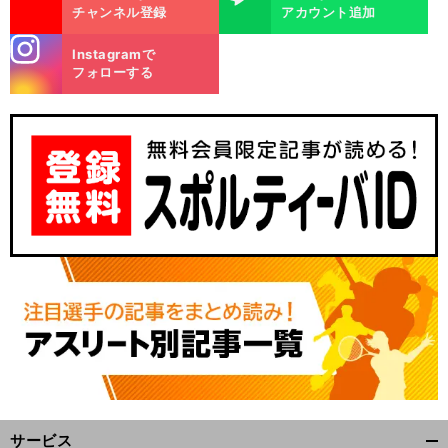
チャンネル登録
アカウント追加
stagra
Instagramで
m
フォローする
エ
・
劇
」
リック
カントナという「
薬
に誰もが心酔
実働わずか４年半でトラブルメーカーはマンＵの王様となった
サービス