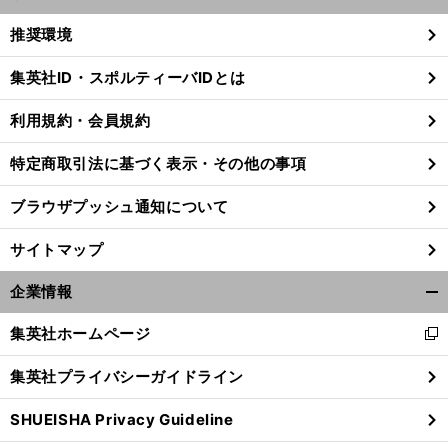
開
く/
推奨環境
閉
じ
集英社ID・スポルティーバIDとは
る
利用規約・会員規約
特定商取引法に基づく表示・その他の事項
ブラウザプッシュ通知について
サイトマップ
企業情報
開
く/
集英社ホームページ
新
閉
し
じ
集英社プライバシーガイドライン
い
る
ウ
SHUEISHA Privacy Guideline
ィ
ン