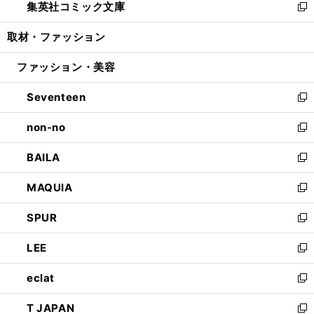
集英社コミック文庫
く
で
ド
ィ
い
新
開
ウ
ン
ウ
し
取材・ファッション
く
で
ド
ィ
い
開
ウ
ン
ウ
ファッション・美容
く
で
ド
ィ
開
ウ
ン
Seventeen
く
で
ド
新
開
ウ
し
non-no
く
で
い
新
開
ウ
し
BAILA
く
ィ
い
新
ン
ウ
し
MAQUIA
ド
ィ
い
新
ウ
ン
ウ
し
SPUR
で
ド
ィ
い
新
開
ウ
ン
ウ
し
LEE
く
で
ド
ィ
い
新
開
ウ
ン
ウ
し
eclat
く
で
ド
ィ
い
新
開
ウ
ン
ウ
し
T JAPAN
く
で
ド
ィ
い
新