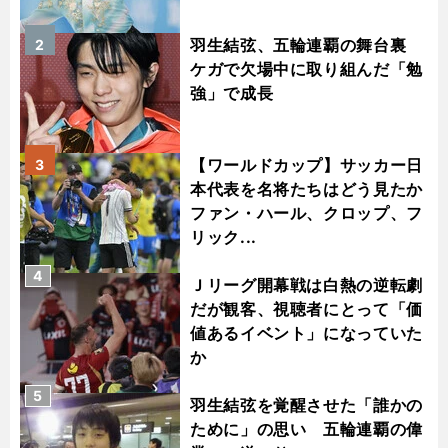
羽生結弦、五輪連覇の舞台裏
2
ケガで欠場中に取り組んだ「勉
強」で成長
【ワールドカップ】サッカー日
3
本代表を名将たちはどう見たか
ファン・ハール、クロップ、フ
リック...
4
Ｊリーグ開幕戦は白熱の逆転劇
だが観客、視聴者にとって「価
値あるイベント」になっていた
か
5
羽生結弦を覚醒させた「誰かの
ために」の思い 五輪連覇の偉