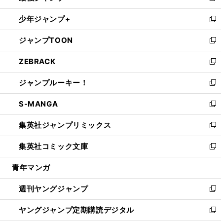
ウ
ン
ウ
し
少年ジャンプ+
で
ド
ィ
い
新
開
ウ
ン
ウ
し
ジャンプTOON
く
で
ド
ィ
い
新
開
ウ
ン
ウ
し
ZEBRACK
く
で
ド
ィ
い
新
開
ウ
ン
ウ
し
ジャンプルーキー！
く
で
ド
ィ
い
新
開
ウ
ン
ウ
し
S-MANGA
く
で
ド
ィ
い
新
開
ウ
ン
ウ
し
集英社ジャンプリミックス
く
で
ド
ィ
い
新
開
ウ
ン
ウ
し
集英社コミック文庫
く
で
ド
ィ
い
新
開
ウ
ン
ウ
し
青年マンガ
く
で
ド
ィ
い
開
ウ
ン
ウ
週刊ヤングジャンプ
く
で
ド
ィ
新
開
ウ
ン
し
ヤングジャンプ定期購読デジタル
く
で
ド
い
新
開
ウ