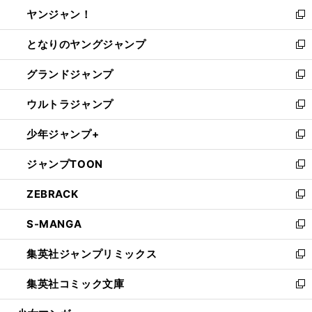
ウ
し
ヤンジャン！
く
で
ィ
い
新
開
ン
ウ
し
となりのヤングジャンプ
く
ド
ィ
い
新
ウ
ン
ウ
し
グランドジャンプ
で
ド
ィ
い
新
開
ウ
ン
ウ
し
ウルトラジャンプ
く
で
ド
ィ
い
新
開
ウ
ン
ウ
し
少年ジャンプ+
く
で
ド
ィ
い
新
開
ウ
ン
ウ
し
ジャンプTOON
く
で
ド
ィ
い
新
開
ウ
ン
ウ
し
ZEBRACK
く
で
ド
ィ
い
新
開
ウ
ン
ウ
し
S-MANGA
く
で
ド
ィ
い
新
開
ウ
ン
ウ
し
集英社ジャンプリミックス
く
で
ド
ィ
い
新
開
ウ
ン
ウ
し
集英社コミック文庫
く
で
ド
ィ
い
新
開
ウ
ン
ウ
し