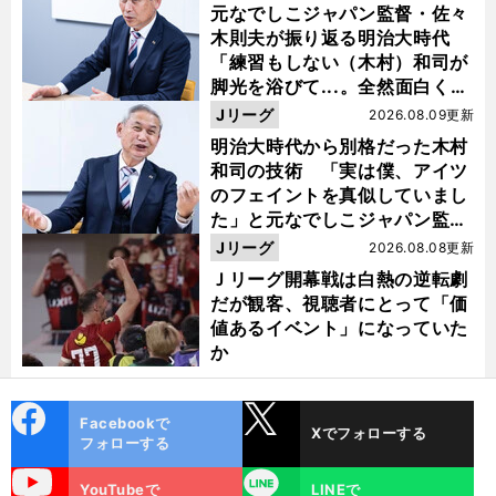
元なでしこジャパン監督・佐々
木則夫が振り返る明治大時代
「練習もしない（木村）和司が
脚光を浴びて...。全然面白くな
い４年間でした」
Jリーグ
2026.08.09更新
明治大時代から別格だった木村
和司の技術 「実は僕、アイツ
のフェイントを真似していまし
た」と元なでしこジャパン監
督・佐々木則夫
Jリーグ
2026.08.08更新
Ｊリーグ開幕戦は白熱の逆転劇
だが観客、視聴者にとって「価
値あるイベント」になっていた
か
cebo
X
Facebookで
Xでフォローする
ok
フォローする
uTube
LINE
YouTubeで
LINEで