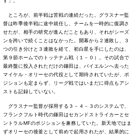
す」。
ところが、前半戦は苦戦の連続だった。グラスナー監
督は昨季後半戦に途中就任し、チームを一時的に復調さ
せたが、相手の研究が進んだこともあり、それがシーズ
ンを跨いで続くことはなかった。開幕から２連敗し、３
つの引き分けと３連敗を経て、初白星を手にしたのは、
第９節ホームでのトッテナム戦（１－０）。その試合で
最終盤に投入されただけの鎌田は、バイエルンへ去った
マイケル・オリーセの代役として期待されていたが、ポ
ジションも定まらず、リーグ戦ではいまだに得点もアシ
ストも記録していない。
グラスナー監督が採用する３－４－３のシステムで、
フランクフルト時代の鎌田はセカンドストライカーとセ
ントラルMFのポジションを兼務していた。新天地ではま
ずオリーセの後釜として前めで起用されたが、結果的に