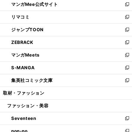
マンガMee公式サイト
く
ド
ィ
い
新
ウ
ン
ウ
し
リマコミ
で
ド
ィ
い
新
開
ウ
ン
ウ
し
ジャンプTOON
く
で
ド
ィ
い
新
開
ウ
ン
ウ
し
ZEBRACK
く
で
ド
ィ
い
新
開
ウ
ン
ウ
し
マンガMeets
く
で
ド
ィ
い
新
開
ウ
ン
ウ
し
S-MANGA
く
で
ド
ィ
い
新
開
ウ
ン
ウ
し
集英社コミック文庫
く
で
ド
ィ
い
新
開
ウ
ン
ウ
し
取材・ファッション
く
で
ド
ィ
い
開
ウ
ン
ウ
ファッション・美容
く
で
ド
ィ
開
ウ
ン
Seventeen
く
で
ド
新
開
ウ
し
non-no
く
で
い