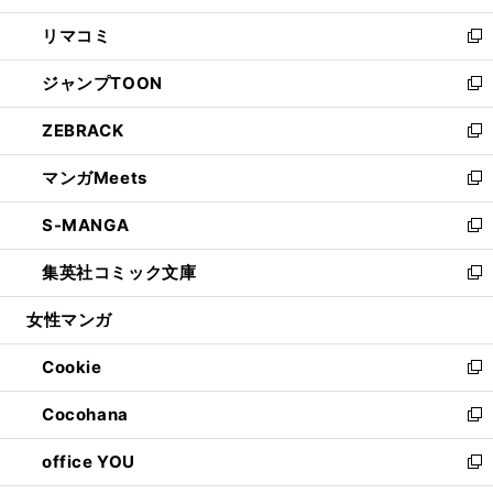
ウ
ン
ウ
し
リマコミ
で
ド
ィ
い
新
開
ウ
ン
ウ
し
ジャンプTOON
く
で
ド
ィ
い
新
開
ウ
ン
ウ
し
ZEBRACK
く
で
ド
ィ
い
新
開
ウ
ン
ウ
し
マンガMeets
く
で
ド
ィ
い
新
開
ウ
ン
ウ
し
S-MANGA
く
で
ド
ィ
い
新
開
ウ
ン
ウ
し
集英社コミック文庫
く
で
ド
ィ
い
新
開
ウ
ン
ウ
し
女性マンガ
く
で
ド
ィ
い
開
ウ
ン
ウ
Cookie
く
で
ド
ィ
新
開
ウ
ン
し
Cocohana
く
で
ド
い
新
開
ウ
ウ
し
office YOU
く
で
ィ
い
新
開
ン
ウ
し