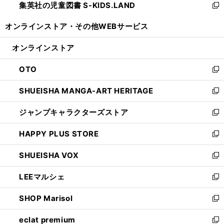
集英社の児童図書 S-KIDS.LAND
く
で
ド
い
新
開
ウ
ウ
し
オンラインストア・
その他WEBサービス
く
で
ィ
い
開
ン
ウ
オンラインストア
く
ド
ィ
ウ
ン
OTO
で
ド
新
開
ウ
し
SHUEISHA MANGA-ART HERITAGE
く
で
い
新
開
ウ
し
ジャンプキャラクターズストア
く
ィ
い
新
ン
ウ
し
HAPPY PLUS STORE
ド
ィ
い
新
ウ
ン
ウ
し
SHUEISHA VOX
で
ド
ィ
い
新
開
ウ
ン
ウ
し
LEEマルシェ
く
で
ド
ィ
い
新
開
ウ
ン
ウ
し
SHOP Marisol
く
で
ド
ィ
い
新
開
ウ
ン
ウ
し
eclat premium
く
で
ド
ィ
い
新