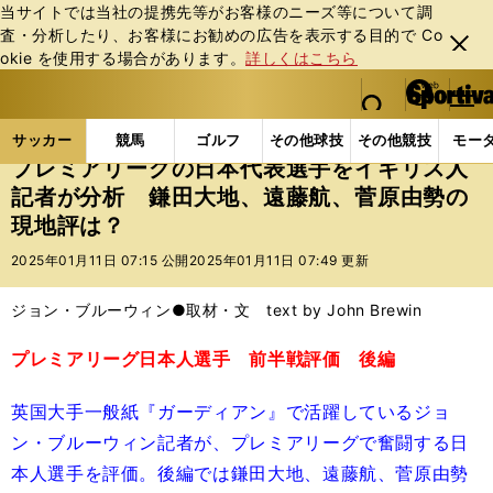
当サイトでは当社の提携先等がお客様のニーズ等について調
査・分析したり、お客様にお勧めの広告を表⽰する⽬的で Co
閉じ
okie を使⽤する場合があります。
詳しくはこちら
る
マイペ
web Sportiva (webスポルティーバ)
検索
メニュ
we
ー
サッカーの記事一覧
海外サッカー
海外サッカー
b
ジ
サッカー
競馬
ゴルフ
その他球技
その他競技
モー
ス
プレミアリーグの日本代表選手をイギリス人
ポ
記者が分析 鎌田大地、遠藤航、菅原由勢の
ル
現地評は？
テ
ィ
2025年01月11日 07:15 公開
2025年01月11日 07:49 更新
ー
バ
ジョン・ブルーウィン●取材・文 text by John Brewin
プレミアリーグ日本人選手 前半戦評価 後編
英国大手一般紙『ガーディアン』で活躍しているジョ
ン・ブルーウィン記者が、プレミアリーグで奮闘する日
本人選手を評価。後編では鎌田大地、遠藤航、菅原由勢