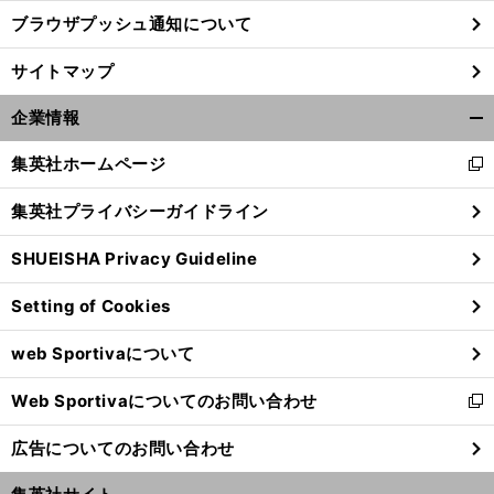
ブラウザプッシュ通知について
サイトマップ
企業情報
開
く/
集英社ホームページ
新
閉
し
じ
集英社プライバシーガイドライン
い
る
ウ
SHUEISHA Privacy Guideline
ィ
ン
Setting of Cookies
ド
ウ
web Sportivaについて
で
開
Web Sportivaについてのお問い合わせ
く
新
し
広告についてのお問い合わせ
い
ウ