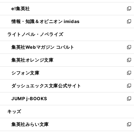
開
ウ
ン
ウ
し
e!集英社
く
で
ド
ィ
い
新
開
ウ
ン
ウ
し
情報・知識＆オピニオン imidas
く
で
ド
ィ
い
新
開
ウ
ン
ウ
し
ライトノベル・ノベライズ
く
で
ド
ィ
い
開
ウ
ン
ウ
集英社Webマガジン コバルト
く
で
ド
ィ
新
開
ウ
ン
し
集英社オレンジ文庫
く
で
ド
い
新
開
ウ
ウ
し
シフォン文庫
く
で
ィ
い
新
開
ン
ウ
し
ダッシュエックス文庫公式サイト
く
ド
ィ
い
新
ウ
ン
ウ
し
JUMP j-BOOKS
で
ド
ィ
い
新
開
ウ
ン
ウ
し
キッズ
く
で
ド
ィ
い
開
ウ
ン
ウ
集英社みらい文庫
く
で
ド
ィ
新
開
ウ
ン
し