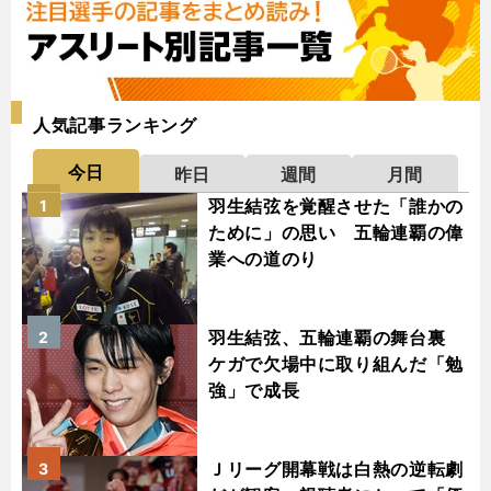
人気記事ランキング
今日
昨日
週間
月間
羽生結弦を覚醒させた「誰かの
1
ために」の思い 五輪連覇の偉
業への道のり
羽生結弦、五輪連覇の舞台裏
2
ケガで欠場中に取り組んだ「勉
強」で成長
Ｊリーグ開幕戦は白熱の逆転劇
3