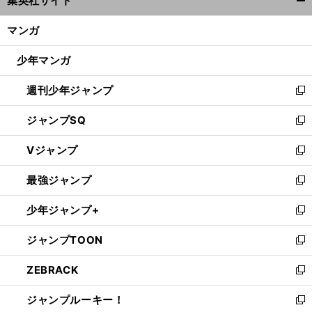
集英社サイト
ィ
開
ン
く/
マンガ
ド
閉
ウ
じ
少年マンガ
で
る
開
週刊少年ジャンプ
く
新
し
ジャンプSQ
い
新
ウ
し
Vジャンプ
ィ
い
新
ン
ウ
し
最強ジャンプ
ド
ィ
い
新
ウ
ン
ウ
し
少年ジャンプ+
で
ド
ィ
い
新
開
ウ
ン
ウ
し
ジャンプTOON
く
で
ド
ィ
い
新
開
ウ
ン
ウ
し
ZEBRACK
く
で
ド
ィ
い
新
開
ウ
ン
ウ
し
ジャンプルーキー！
く
で
ド
ィ
い
新