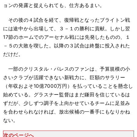
ョンの発露と捉えられても、仕方あるまい。
その後の４試合を経て、復帰戦となったブライトン戦
には途中から出場して、３－１の勝利に貢献。しかし翌
17節のホームでのアーセナル戦には先発したものの、１
－５の大敗を喫した。以降の３試合は終盤に投入された
だけだ。
一部のクリスタル・パレスのファンは、予算規模の小
さいクラブが活躍できない新戦力に、巨額のサラリー
（年収およそ10億7000万円）を払っていることを懸念し
始めている。グラスナー監督はまだ鎌田を信じているは
ずだが、少しずつ調子を上向かせているチームに足並み
を合わせられなければ、放出候補の一番手にもなりかね
ない。
次のページへ