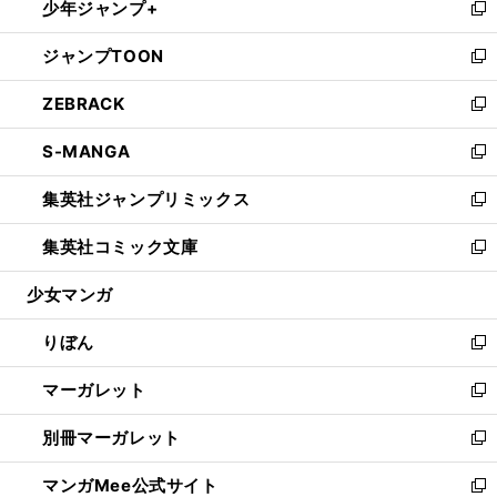
少年ジャンプ+
く
で
ド
ィ
い
新
開
ウ
ン
ウ
し
ジャンプTOON
く
で
ド
ィ
い
新
開
ウ
ン
ウ
し
ZEBRACK
く
で
ド
ィ
い
新
開
ウ
ン
ウ
し
S-MANGA
く
で
ド
ィ
い
新
開
ウ
ン
ウ
し
集英社ジャンプリミックス
く
で
ド
ィ
い
新
開
ウ
ン
ウ
し
集英社コミック文庫
く
で
ド
ィ
い
新
開
ウ
ン
ウ
し
少女マンガ
く
で
ド
ィ
い
開
ウ
ン
ウ
りぼん
く
で
ド
ィ
新
開
ウ
ン
し
マーガレット
く
で
ド
い
新
開
ウ
ウ
し
別冊マーガレット
く
で
ィ
い
新
開
ン
ウ
し
マンガMee公式サイト
く
ド
ィ
い
新