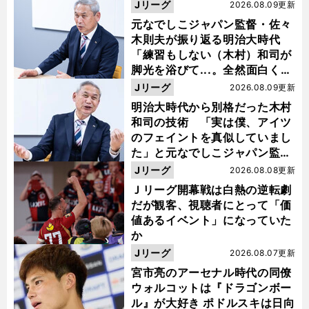
Jリーグ
2026.08.09更新
元なでしこジャパン監督・佐々
木則夫が振り返る明治大時代
「練習もしない（木村）和司が
脚光を浴びて...。全然面白くな
い４年間でした」
Jリーグ
2026.08.09更新
明治大時代から別格だった木村
和司の技術 「実は僕、アイツ
のフェイントを真似していまし
た」と元なでしこジャパン監
督・佐々木則夫
Jリーグ
2026.08.08更新
・
、
？
Ｊリーグ開幕戦は白熱の逆転劇
前
へ
だが観客、視聴者にとって「価
値あるイベント」になっていた
か
Jリーグ
2026.08.07更新
宮市亮のアーセナル時代の同僚
ウォルコットは『ドラゴンボー
ル』が大好き ポドルスキは日向