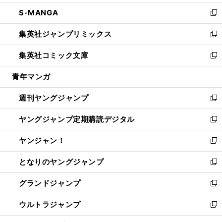
開
ウ
ン
ウ
し
S-MANGA
く
で
ド
ィ
い
新
開
ウ
ン
ウ
し
集英社ジャンプリミックス
く
で
ド
ィ
い
新
開
ウ
ン
ウ
し
集英社コミック文庫
く
で
ド
ィ
い
新
開
ウ
ン
ウ
し
青年マンガ
く
で
ド
ィ
い
開
ウ
ン
ウ
週刊ヤングジャンプ
く
で
ド
ィ
新
開
ウ
ン
し
ヤングジャンプ定期購読デジタル
く
で
ド
い
新
開
ウ
ウ
し
ヤンジャン！
く
で
ィ
い
新
開
ン
ウ
し
となりのヤングジャンプ
く
ド
ィ
い
新
ウ
ン
ウ
し
グランドジャンプ
で
ド
ィ
い
新
開
ウ
ン
ウ
し
ウルトラジャンプ
く
で
ド
ィ
い
新
開
ウ
ン
ウ
し