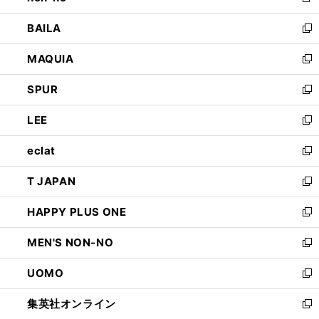
新
開
ウ
し
BAILA
く
ィ
い
新
ン
ウ
し
MAQUIA
ド
ィ
い
新
ウ
ン
ウ
し
SPUR
で
ド
ィ
い
新
開
ウ
ン
ウ
し
LEE
く
で
ド
ィ
い
新
開
ウ
ン
ウ
し
eclat
く
で
ド
ィ
い
新
開
ウ
ン
ウ
し
T JAPAN
く
で
ド
ィ
い
新
開
ウ
ン
ウ
し
HAPPY PLUS ONE
く
で
ド
ィ
い
新
開
ウ
ン
ウ
し
MEN'S NON-NO
く
で
ド
ィ
い
新
開
ウ
ン
ウ
し
UOMO
く
で
ド
ィ
い
新
開
ウ
ン
ウ
し
集英社オンライン
く
で
ド
ィ
い
新
開