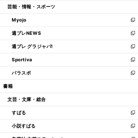
ウ
ン
ウ
し
芸能・情報・スポーツ
く
で
ド
ィ
い
開
ウ
ン
ウ
Myojo
く
で
ド
ィ
新
開
ウ
ン
し
週プレNEWS
く
で
ド
い
新
開
ウ
ウ
し
週プレ グラジャパ!
く
で
ィ
い
新
開
ン
ウ
し
Sportiva
く
ド
ィ
い
新
ウ
ン
ウ
し
パラスポ
で
ド
ィ
い
新
開
ウ
ン
ウ
し
書籍
く
で
ド
ィ
い
開
ウ
ン
ウ
文芸・文庫・総合
く
で
ド
ィ
開
ウ
ン
すばる
く
で
ド
新
開
ウ
し
小説すばる
く
で
い
新
開
ウ
し