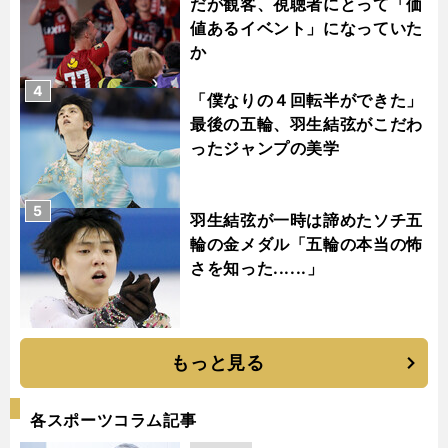
だが観客、視聴者にとって「価
値あるイベント」になっていた
か
4
「僕なりの４回転半ができた」
最後の五輪、羽生結弦がこだわ
ったジャンプの美学
5
羽生結弦が一時は諦めたソチ五
輪の金メダル「五輪の本当の怖
さを知った......」
もっと見る
各スポーツコラム記事