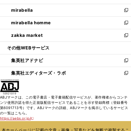
開
ウ
ン
ウ
し
mirabella
く
で
ド
ィ
い
新
開
ウ
ン
ウ
し
mirabella homme
く
で
ド
ィ
い
新
開
ウ
ン
ウ
し
zakka market
く
で
ド
ィ
い
新
開
ウ
ン
ウ
し
その他WEBサービス
く
で
ド
ィ
い
開
ウ
ン
ウ
集英社アドナビ
く
で
ド
ィ
新
開
ウ
ン
し
集英社エディターズ・ラボ
く
で
ド
い
新
開
ウ
ウ
し
く
で
ィ
い
開
ン
ウ
ABJマークは、この電子書店・電子書籍配信サービスが、著作権者からコンテ
く
ド
ィ
ンツ使用許諾を得た正規版配信サービスであることを示す登録商標（登録番号
ウ
ン
第6091713号）です。ABJマークの詳細、ABJマークを掲示しているサービス
で
ド
の一覧はこちら。
開
ウ
https://aebs.or.jp/
新
く
で
し
い
開
本ホームページに記載の文章・画像・写真などを無断で複製するこ