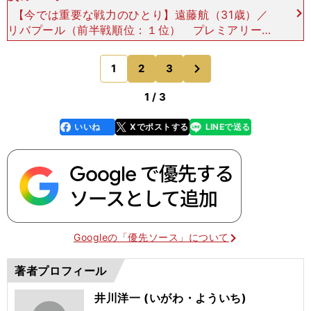
【今では重要な戦力のひとり】遠藤航（31歳）／
リバプール（前半戦順位：１位） プレミアリーグ
前半戦評価：Ｃ（ＡからＥの５段階） 昨季のパフ
ォーマンスにより、遠藤航はリバプールのファンの
次
1
2
3
のページへ
カルトヒーロ
1 / 3
いいね
Xでポストする
LINEで送る
line
faceboo
x
k
Googleの「優先ソース」について
著者プロフィール
井川洋一 (いがわ・よういち)