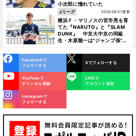
小次郎に憧れていた
Jリーグ
2026.08.07更新
横浜Ｆ・マリノスの宮市亮を育
てた『NARUTO』と『SLAM
DUNK』 中京大中京の同級
生・木原龍一は"ジャンプ係"だ
った
cebo
X
Facebookで
Xでフォローする
ok
フォローする
uTube
LINE
YouTubeで
LINEで
チャンネル登録
アカウント追加
stagra
Instagramで
m
フォローする