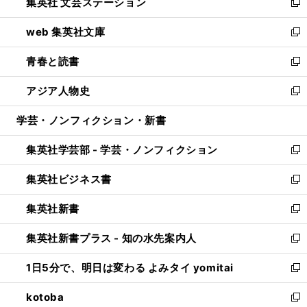
集英社 文芸ステーション
く
ィ
い
新
ン
ウ
し
web 集英社文庫
ド
ィ
い
新
ウ
ン
ウ
し
青春と読書
で
ド
ィ
い
新
開
ウ
ン
ウ
し
アジア人物史
く
で
ド
ィ
い
新
開
ウ
ン
ウ
し
学芸・ノンフィクション・新書
く
で
ド
ィ
い
開
ウ
ン
ウ
集英社学芸部 - 学芸・ノンフィクション
く
で
ド
ィ
新
開
ウ
ン
し
集英社ビジネス書
く
で
ド
い
新
開
ウ
ウ
し
集英社新書
く
で
ィ
い
新
開
ン
ウ
し
集英社新書プラス - 知の水先案内人
く
ド
ィ
い
新
ウ
ン
ウ
し
1日5分で、明日は変わる よみタイ yomitai
で
ド
ィ
い
新
開
ウ
ン
ウ
し
kotoba
く
で
ド
ィ
い
新