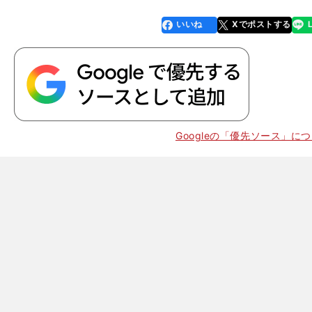
いいね
Xでポストする
line
faceboo
x
k
Googleの「優先ソース」に
。
希
」