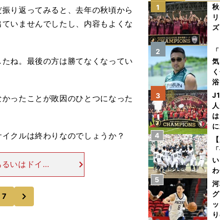
秋
1
振り返ってみると、去年の秋頃から
リ
出ていませんでしたし、内容もよくな
ズ
を
「
2
たね。最後の方は勝てなくなってい
気
く
浴
太
J
3
かったことが敗因のひとつになった
ァ
人
は
に
サイクルは終わりなのでしょうか？
4
と
【
「
い
あるいはドイツ
わ
ーヴをクビにせ
5
だ
河
という方針を固
次
グ
7
ッ
り