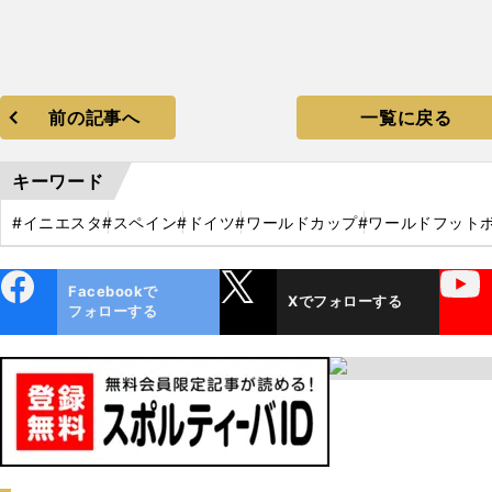
前の記事へ
一覧に戻る
キーワード
#イニエスタ
#スペイン
#ドイツ
#ワールドカップ
#ワールドフット
ebo
X
YouTube
Facebookで
Xでフォローする
ok
フォローする