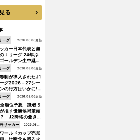
に３年目のNBA挑戦
続く
見る
事
リーグ
2026.08.06更新
ッカー日本代表と無
のＪリーグ 24年ぶ
ゴールデン生中継の
幕戦でヘタな試合は
リーグ
2026.08.06更新
せられない
春制が導入されたJ1
ーグ2026－27シー
ンの行方はいかに!?
５人の識者が全順位
リーグ
2026.08.06更新
大胆予想
1全順位予想 識者５
前
が推す優勝候補筆頭
へ
？ J2降格の憂き目
遭いそうな３クラブ
外サッカー
2026.08.05
は？
ワールドカップ売却
更新
画」は断念も残る火