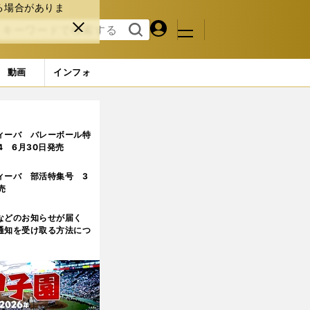
る場合がありま
マイペ
閉じ
検索
メニュ
ー
る
す
ジ
る
動画
インフォ
ィーバ バレーボール特
.4 6月30日発売
ィーバ 部活特集号 3
売
などのお知らせが届く
通知を受け取る方法につ