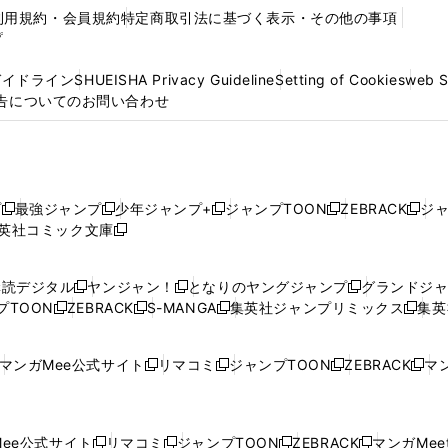
利用規約・会員規約
特定商取引法に基づく表示・その他の事項
プ
ガイドライン
SHUEISHA Privacy Guideline
Setting of Cookies
web 
告についてのお問い合わせ
プ
最強ジャンプ
少年ジャンプ+
ジャンプTOON
ZEBRACK
ジ
新
新
新
新
新
英社コミック文庫
し
新
し
し
し
し
い
い
し
い
い
い
ウ
ウ
い
ウ
ウ
ウ
購読デジタル
ヤンジャン！
となりのヤングジャンプ
グランドジ
新
新
新
ィ
ィ
ウ
ィ
ィ
ィ
プTOON
ZEBRACK
S-MANGA
集英社ジャンプリミックス
集英
新
し
新
し
新
し
新
ン
ン
ィ
ン
ン
ン
し
い
し
い
し
い
し
ド
ド
ン
ド
ド
ド
い
ウ
い
ウ
い
ウ
い
ウ
ウ
ド
ウ
ウ
ウ
マンガMee公式サイト
リマコミ
ジャンプTOON
ZEBRACK
マン
新
新
新
新
ウ
ィ
ウ
ィ
ウ
ィ
ウ
で
で
ウ
で
で
で
し
し
し
し
し
ィ
ン
ィ
ン
ィ
ン
ィ
開
開
で
開
開
開
い
い
い
い
い
ン
ド
ン
ド
ン
ド
ン
く
く
開
く
く
く
ウ
ウ
ウ
ウ
ウ
ド
ウ
ド
ウ
ド
ウ
ド
ee公式サイト
リマコミ
ジャンプTOON
ZEBRACK
マンガMeet
く
新
新
新
新