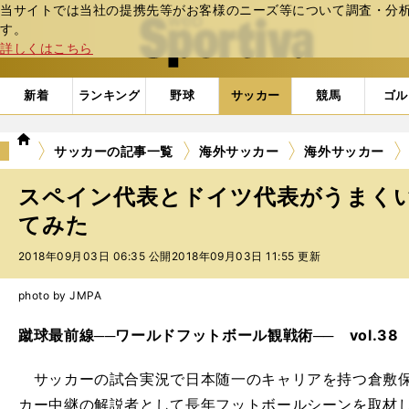
当サイトでは当社の提携先等がお客様のニーズ等について調査・分析し
web Sportiva (webスポルティーバ)
す。
詳しくはこちら
新着
ランキング
野球
サッカー
競馬
ゴル
we
サッカーの記事一覧
海外サッカー
海外サッカー
b
ス
スペイン代表とドイツ代表がうまく
ポ
ル
てみた
テ
2018年09月03日 06:35 公開
2018年09月03日 11:55 更新
ィ
ー
バ
photo by JMPA
蹴球最前線──ワールドフットボール観戦術──
vol.38
サッカーの試合実況で日本随一のキャリアを持つ倉敷保
カー中継の解説者として長年フットボールシーンを取材