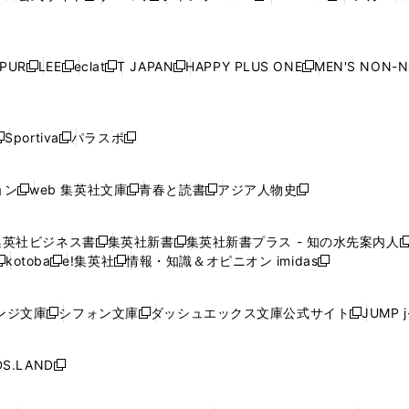
ィ
ィ
ィ
ィ
ィ
ウ
で
ウ
で
ウ
で
ウ
し
し
し
し
ン
ン
ン
ン
ン
で
開
で
開
で
開
で
い
い
い
い
ド
ド
ド
ド
ド
開
く
開
く
開
く
開
ウ
ウ
ウ
ウ
ウ
ウ
ウ
ウ
ウ
PUR
LEE
eclat
T JAPAN
HAPPY PLUS ONE
MEN'S NON-
く
く
く
く
新
新
新
新
新
ィ
ィ
ィ
ィ
で
で
で
で
で
し
し
し
し
し
ン
ン
ン
ン
開
開
開
開
開
い
い
い
い
い
ド
ド
ド
ド
く
く
く
く
く
ウ
ウ
ウ
ウ
ウ
ウ
ウ
ウ
ウ
Sportiva
パラスポ
新
新
ィ
ィ
ィ
ィ
ィ
で
で
で
で
し
し
し
ン
ン
ン
ン
ン
開
開
開
開
い
い
い
ド
ド
ド
ド
ド
ョン
web 集英社文庫
青春と読書
アジア人物史
く
く
く
く
新
新
新
新
ウ
ウ
ウ
ウ
ウ
ウ
ウ
ウ
し
し
し
し
ィ
ィ
ィ
で
で
で
で
で
い
い
い
い
ン
ン
ン
集英社ビジネス書
集英社新書
集英社新書プラス - 知の水先案内人
開
開
開
開
開
新
新
新
ウ
ウ
ウ
ウ
ド
ド
ド
kotoba
e!集英社
情報・知識＆オピニオン imidas
く
く
く
く
く
新
し
新
し
新
ィ
ィ
ィ
ィ
ウ
ウ
ウ
し
し
い
し
い
し
ン
ン
ン
ン
で
で
で
い
い
ウ
い
ウ
い
ド
ド
ド
ド
ンジ文庫
シフォン文庫
ダッシュエックス文庫公式サイト
JUMP 
開
開
開
新
新
新
ウ
ウ
ィ
ウ
ィ
ウ
ウ
ウ
ウ
ウ
く
く
く
し
し
し
ィ
ィ
ン
ィ
ン
ィ
で
で
で
で
い
い
い
ン
ン
ド
ン
ド
ン
S.LAND
開
開
開
開
新
ウ
ウ
ウ
ド
ド
ウ
ド
ウ
ド
く
く
く
く
し
ィ
ィ
ィ
ウ
ウ
で
ウ
で
ウ
い