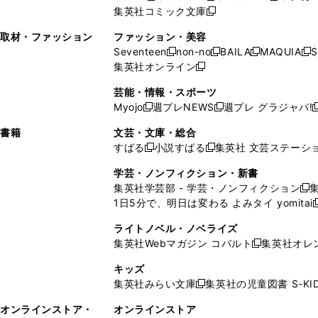
ィ
ウ
ィ
ウ
ウ
で
ウ
集英社コミック文庫
し
新
し
し
ン
ィ
ン
ィ
で
開
で
い
し
い
い
ド
ン
ド
ン
取材・ファッション
ファッション・美容
開
く
開
ウ
い
ウ
ウ
ウ
ド
ウ
ド
Seventeen
non-no
BAILA
MAQUIA
S
く
く
新
新
新
新
ィ
ウ
ィ
ィ
で
ウ
で
ウ
集英社オンライン
し
新
し
し
し
ン
ィ
ン
ン
開
で
開
で
い
し
い
い
い
ド
ン
ド
ド
芸能・情報・スポーツ
く
開
く
開
ウ
い
ウ
ウ
ウ
ウ
ド
ウ
ウ
Myojo
週プレNEWS
週プレ グラジャパ!
く
く
新
新
新
ィ
ウ
ィ
ィ
ィ
で
ウ
で
で
し
し
ン
ィ
ン
ン
ン
書籍
文芸・文庫・総合
開
で
開
開
い
い
ド
ン
ド
ド
ド
すばる
小説すばる
集英社 文芸ステーシ
く
開
く
く
新
新
ウ
ウ
ウ
ド
ウ
ウ
ウ
く
し
し
ィ
ィ
学芸・ノンフィクション・新書
で
ウ
で
で
で
い
い
ン
ン
集英社学芸部 - 学芸・ノンフィクション
開
で
開
開
開
新
ウ
ウ
ド
ド
1日5分で、明日は変わる よみタイ yomitai
く
開
く
く
く
し
新
ィ
ィ
ウ
ウ
く
い
ン
ン
ライトノベル・ノベライズ
で
で
ウ
ド
ド
集英社Webマガジン コバルト
集英社オレ
開
開
新
ィ
ウ
ウ
く
く
し
ン
キッズ
で
で
い
ド
集英社みらい文庫
集英社の児童図書 S-KID
開
開
新
ウ
ウ
く
く
し
ィ
オンラインストア・
オンラインストア
で
い