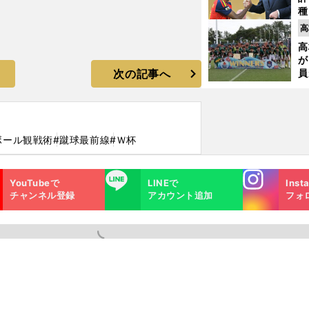
種
ィ
高
起
高
が
次の記事へ
員
み
ボール観戦術
#蹴球最前線
#Ｗ杯
Instagra
LINE
YouTubeで
LINEで
Inst
m
チャンネル登録
アカウント追加
フォ