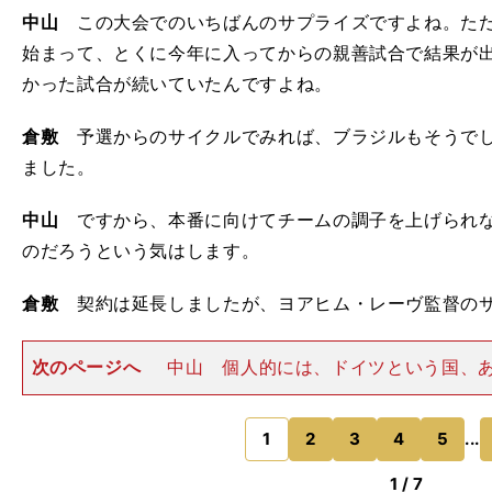
中山
この大会でのいちばんのサプライズですよね。ただ
始まって、とくに今年に入ってからの親善試合で結果が
かった試合が続いていたんですよね。
倉敷
予選からのサイクルでみれば、ブラジルもそうでし
ました。
中山
ですから、本番に向けてチームの調子を上げられな
のだろうという気はします。
倉敷
契約は延長しましたが、ヨアヒム・レーヴ監督の
次のページへ
中山 個人的には、ドイツという国、
サッカー協会のこれまでの歴史を考えると、ここでレ
ず、「まだ大丈夫」「サッカーの中身を変えればいい」
めたことは正しいというか、
1
2
3
4
5
...
のページへ
1 / 7