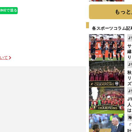
糧
は
LINEで送る
もっと
各スポーツコラム記
J
サ
縁
り
ついて
開
J
見
秋
リ
ズ
J
を
J
人
でも楽しんでいる
は
に
海
と
「
計