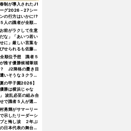
春制が導入されたJ1
ーグ2026－27シー
ンの行方はいかに!?
５人の識者が全順位
大胆予想
お前がラクして生意
だな」「あいつ若い
せに」厳しい言葉を
びせられるも佐藤慎
郎が貫いた誇りとフ
1全順位予想 識者５
ンへの思い
が推す優勝候補筆頭
？ J2降格の憂き目
遭いそうな３クラブ
は？
夏の甲子園2026】
優勝は横浜じゃな
」 波乱必至の組み合
せで識者５人が選ん
優勝校はここだ！
村勇輝がサマーリー
で示したリーダーシ
プと悔し涙 ２年ぶ
の日本代表の舞台を