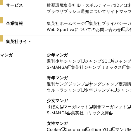
サービス
推奨環境
集英社ID・スポルティーバIDとは
ブラウザプッシュ通知について
サイトマッ
企業情報
集英社ホームページ
集英社プライバシー
新
Web Sportivaについてのお問い合わせ
広
し
新
い
し
集英社サイト
ウ
い
ィ
ウ
マンガ
少年マンガ
ン
ィ
週刊少年ジャンプ
ジャンプSQ
Vジャン
ド
ン
新
新
S-MANGA
集英社ジャンプリミックス
集
ウ
ド
新
し
し
新
で
ウ
し
い
い
し
青年マンガ
開
で
い
ウ
ウ
い
週刊ヤングジャンプ
ヤングジャンプ定期
新
く
開
ウ
ィ
ィ
ウ
ウルトラジャンプ
少年ジャンプ+
ジャン
新
し
新
く
ィ
ン
ン
ィ
し
い
し
ン
ド
ド
ン
少女マンガ
い
ウ
い
ド
ウ
ウ
ド
りぼん
マーガレット
別冊マーガレット
新
新
新
ウ
ィ
ウ
ウ
で
で
ウ
S-MANGA
集英社コミック文庫
し
新
し
新
ィ
ン
ィ
で
開
開
で
い
し
い
し
ン
ド
ン
女性マンガ
開
く
く
開
ウ
い
ウ
い
ド
ウ
ド
Cookie
Cocohana
office YOU
マンガM
く
く
新
新
新