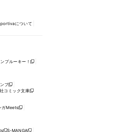
Sportivaについて
ャンプルーキー！
新
し
い
ウ
ャンプ
新
ィ
社コミック文庫
し
新
ン
い
し
ド
ウ
い
ウ
ガMeets
新
ィ
ウ
で
し
ン
ィ
開
い
ド
ン
く
ウ
ウ
ド
s
S-MANGA
新
新