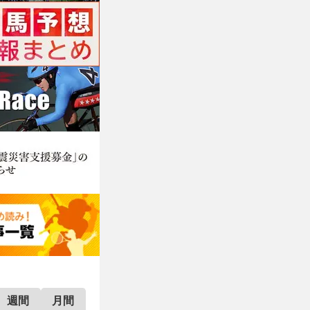
週間
月間